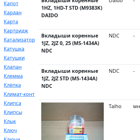
Вкладыши коренные
Daido
-
Капот
[144]
1HZ, 1HD-T STD (M9383K)
Кардан
[131]
DAIDO
Карта
[2]
Картридж
[250]
Вкладыши коренные
NDC
-
Катализатор
[1]
1JZ, 2JZ 0, 25 (MS-1434A)
Катушка
[2]
NDC
Катушки
[291]
Клапан
[375]
Вкладыши коренные
NDC
-
Клемма
[5]
1JZ, 2JZ STD (MS-1434A)
Клёпка
[2]
NDC
Климат-контроль
[3]
Клипса
[21]
Taiho
мн
Клипсы
[321]
Клык
[4]
Ключ
[2]
Ключи
[3]