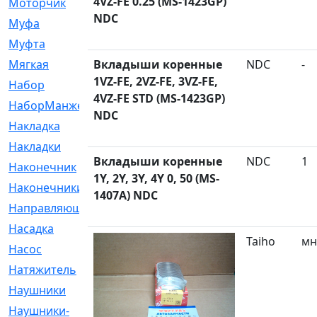
4VZ-FE 0.25 (MS-1423GP)
Моторчик
[6]
NDC
Муфа
[1]
Муфта
[9]
Мягкая
Вкладыши коренные
[3]
NDC
-
1VZ-FE, 2VZ-FE, 3VZ-FE,
Набор
[6]
4VZ-FE STD (MS-1423GP)
НаборМанжетГТЦ
[33]
NDC
Накладка
[51]
Накладки
[1]
Вкладыши коренные
NDC
1
Наконечник
[743]
1Y, 2Y, 3Y, 4Y 0, 50 (MS-
Наконечники
[119]
1407A) NDC
Направляющая
[43]
Насадка
[16]
Taiho
мн
Насос
[356]
Натяжитель
[125]
Наушники
[8]
Наушники-
[2]