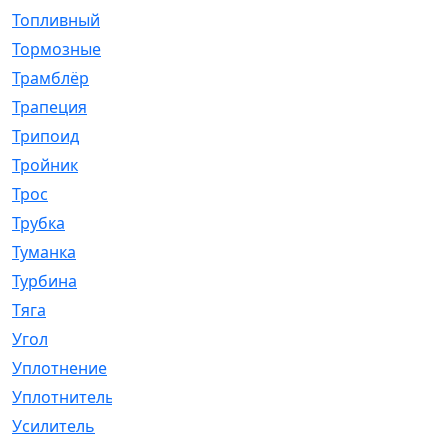
Топливный
[5]
Тормозные
[57]
Трамблёр
[54]
Трапеция
[2]
Трипоид
[16]
Тройник
[1]
Трос
[500]
Трубка
[39]
Туманка
[77]
Турбина
[69]
Тяга
[1264]
Угол
[2]
Уплотнение
[22]
Уплотнитель
[13]
Усилитель
[20]