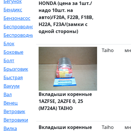
Бегунок
[21]
HONDA (цена за 1шт./
Бендикс
[26]
надо 10шт. на
авто)/F20A, F22B, F18B,
Бензонасос
[17]
H22A, F23A/(замки с
Беспроводное
[2]
одной стороны)
Беспроводные
[1]
Блок
[81]
Taiho
мн
Боковые
[4]
Болт
[247]
Брызговик
[77]
Быстрая
[2]
Вакуум
[23]
Вкладыши коренные
Вал
[194]
1AZFSE, 2AZFE 0, 25
Венец
[16]
(M724A) TAIHO
Ветровик
[132]
Ветровики
[2]
Вкладыши коренные
Taiho
мн
Вилка
[15]