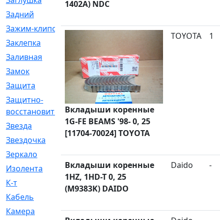
Заглушка
[21]
1402A) NDC
Задний
[528]
Зажим-клипса
[1]
TOYOTA
1
Заклепка
[1]
Заливная
[4]
Замок
[12]
Защита
[79]
Защитно-
[4]
Вкладыши коренные
восстановительный
1G-FE BEAMS '98- 0, 25
Звезда
[1]
[11704-70024] TOYOTA
Звездочка
[5]
Зеркало
[369]
Вкладыши коренные
Daido
-
Изолента
[1]
1HZ, 1HD-T 0, 25
К-т
[13]
(M9383K) DAIDO
Кабель
[50]
Камера
[4]