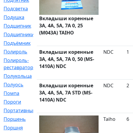
Подпятник
[1]
Подсветка
[1]
Подушка
[1540]
Вкладыши коренные
3A, 4A, 5A, 7A 0, 25
Подшипник
[1825]
(M043A) TAIHO
Подшипники
[106]
Подъёмник
[1]
Полироль
[1]
Вкладыши коренные
NDC
1
3A, 4A, 5A, 7A 0, 50 (MS-
Полироль-
[1]
1410A) NDC
реставратор
Полукольца
[107]
Полуось
[43]
Вкладыши коренные
NDC
2
3A, 4A, 5A, 7A STD (MS-
Помпа
[537]
1410A) NDC
Пороги
[1]
Портативный
[1]
Поршень
[5]
Taiho
6
Поршня
[833]