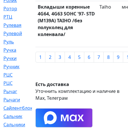
Ролик
[790]
Вкладыши коренные
Taiho
мн
Ротор
[2]
4G64, 4G63 SOHC '97- STD
РТЦ
[475]
(M139A) TAIHO /без
Рулевая
[974]
полуколец для
Рулевой
[585]
коленвала/
Руль
[12]
Ручка
[29]
1
2
3
4
5
6
7
8
9
Ручки
[3]
Ручник
[11]
РЦC
[12]
РЦС
[84]
Есть доставка
Уточнить комплектацию и наличие в
Рычаг
[588]
Max, Телеграм
Рычаги
[3]
Сайлентблок
[4208]
Сальник
[4340]
Сальники
[123]