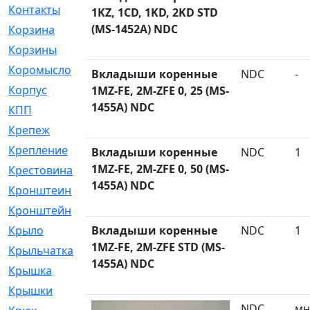
Контакты
[4]
1KZ, 1CD, 1KD, 2KD STD
(MS-1452A) NDC
Корзина
[1]
Корзины
[159]
Коромысло
[6]
Вкладыши коренные
NDC
-
Корпус
[41]
1MZ-FE, 2M-ZFE 0, 25 (MS-
1455A) NDC
КПП
[70]
Крепеж
[4]
Крепление
[23]
Вкладыши коренные
NDC
1
1MZ-FE, 2M-ZFE 0, 50 (MS-
Крестовина
[309]
1455A) NDC
Кронштеин
[1]
Кронштейн
[59]
Крыло
Вкладыши коренные
[285]
NDC
1
1MZ-FE, 2M-ZFE STD (MS-
Крыльчатка
[17]
1455A) NDC
Крышка
[151]
Крышки
[4]
NDC
мн