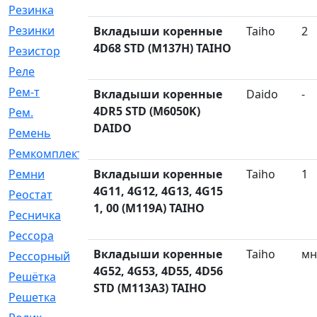
Резинка
[15]
Резинки
[6]
Вкладыши коренные
Taiho
2
4D68 STD (M137H) TAIHO
Резистор
[1]
Реле
[20]
Рем-т
[7]
Вкладыши коренные
Daido
-
4DR5 STD (M6050K)
Рем.
[2]
DAIDO
Ремень
[2060]
Ремкомплект
[1924]
Ремни
Вкладыши коренные
[21]
Taiho
1
4G11, 4G12, 4G13, 4G15
Реостат
[1]
1, 00 (M119A) TAIHO
Ресничка
[25]
Рессора
[51]
Вкладыши коренные
Taiho
мн
Рессорный
[107]
4G52, 4G53, 4D55, 4D56
Решётка
[101]
STD (M113A3) TAIHO
Решетка
[21]