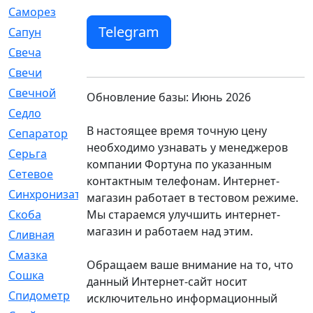
Саморез
[23]
Telegram
Сапун
[33]
Свеча
[457]
Свечи
[272]
Свечной
[2]
Обновление базы: Июнь 2026
Седло
[7]
В настоящее время точную цену
Сепаратор
[6]
необходимо узнавать у менеджеров
Серьга
[27]
компании Фортуна по указанным
Сетевое
[6]
контактным телефонам. Интернет-
Синхронизатор
[1]
магазин работает в тестовом режиме.
Мы стараемся улучшить интернет-
Скоба
[4]
магазин и работаем над этим.
Сливная
[6]
Смазка
[24]
Обращаем ваше внимание на то, что
Сошка
[8]
данный Интернет-сайт носит
Спидометр
[48]
исключительно информационный