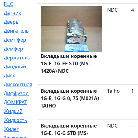
ГЦС
[74]
NDC
4
Датчик
[969]
Дверь
[249]
Двигатель
[64]
Демпфер
[2]
Демфер
[1]
Вкладыши коренные
Держатель
[5]
1G-E, 1G-FE STD (MS-
Диодный
[3]
1420A) NDC
Диск
[418]
Дисконтная
[1]
Вкладыши коренные
Taiho
1
Диффузор
[1]
1G-E, 1G-G 0, 75 (M021A)
ДОМКРАТ
[1]
TAIHO
Жидкий
[5]
Жидкость
[80]
Вкладыши коренные
NDC
-
Жилет
[1]
1G-E, 1G-G STD (MS-