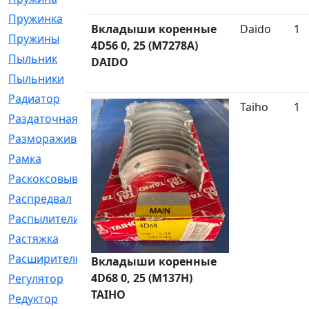
Пружинка
[1]
Вкладыши коренные
Daido
1
Пружины
[326]
4D56 0, 25 (M7278A)
Пыльник
[1202]
DAIDO
Пыльники
[5]
Радиатор
[916]
Taiho
1
Раздаточная
[1]
Размораживатель
[1]
Рамка
[29]
Раскоксовывание
[4]
Распредвал
[41]
Распылители
[226]
Растяжка
[1]
Расширительный
[9]
Вкладыши коренные
4D68 0, 25 (M137H)
Регулятор
[5]
TAIHO
Редуктор
[17]