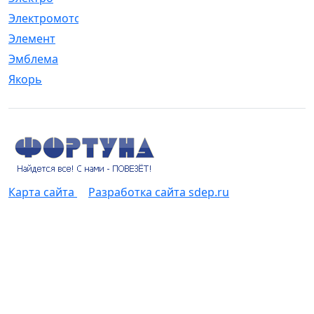
Электромотор
[1]
Элемент
[5]
Эмблема
[1]
Якорь
[4]
Карта сайта
Разработка сайта sdep.ru