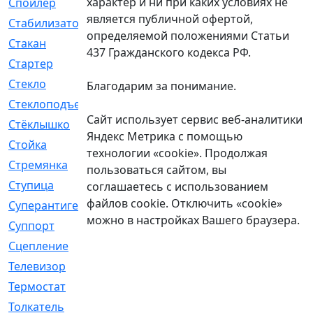
характер и ни при каких условиях не
Спойлер
[29]
является публичной офертой,
Стабилизатор
[596]
определяемой положениями Статьи
Стакан
[7]
437 Гражданского кодекса РФ.
Стартер
[176]
Стекло
[11]
Благодарим за понимание.
Стеклоподъемник
[12]
Сайт использует сервис веб-аналитики
Стёклышко
[20]
Яндекс Метрика с помощью
Стойка
[969]
технологии «cookie». Продолжая
Стремянка
[46]
пользоваться сайтом, вы
Ступица
[775]
соглашаетесь с использованием
файлов cookie. Отключить «cookie»
Суперантигель
[3]
можно в настройках Вашего браузера.
Суппорт
[198]
Сцепление
[1]
Телевизор
[13]
Термостат
[323]
Толкатель
[4]