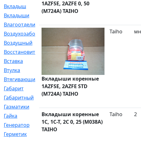
1AZFSE, 2AZFE 0, 50
Вкладыш
[41]
(M724A) TAIHO
Вкладыши
[1131]
Влагоотделитель
[2]
Taiho
мн
Воздухозаборник
[2]
Воздушный
[1]
Восстановительный
[1]
Вставка
[168]
Втулка
[1875]
Вкладыши коренные
Втягивающий
[22]
1AZFSE, 2AZFE STD
Габарит
[286]
(M724A) TAIHO
Габаритный
[6]
Газматики
[117]
Вкладыши коренные
Taiho
2
Гайка
[104]
1C, 1C-T, 2C 0, 25 (M038A)
Генератор
[148]
TAIHO
Герметик
[15]