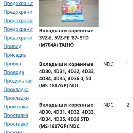
Предохранитель
[32]
Предохранитель_б
[18]
Предохранитель_м
[21]
Предохранитель_фл.
[13]
Вкладыши коренные
Предохранительная
3VZ-E, 5VZ-FE '87- STD
[2]
(M704A) TAIHO
Привод
[198]
Присадка
[2]
Пробка
[1]
Вкладыши коренные
NDC
1
4D30, 4D31, 4D32, 4D33,
Провода
[231]
4D34, 4D35, 4D36 0, 50
Продольная
[1]
(MS-1807GP) NDC
Прокладка
[2726]
Прокладки
[25]
Вкладыши коренные
NDC
2
Промывка
[13]
4D30, 4D31, 4D32, 4D33,
Проставка
[58]
4D34, 4D35, 4D36 STD
Проставки
[38]
(MS-1807GP) NDC
Пружина
[23]