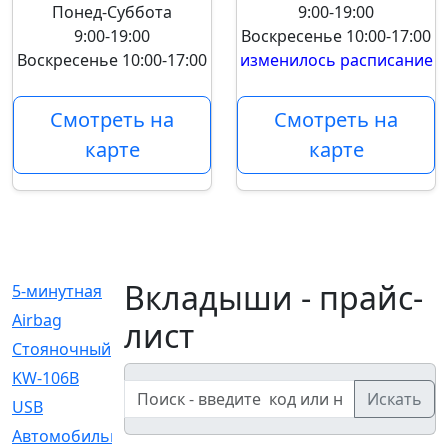
Понед-Суббота
9:00-19:00
9:00-19:00
Воскресенье
10:00-17:00
Воскресенье
10:00-17:00
изменилось расписание
Смотреть на
Смотреть на
карте
карте
Вкладыши - прайс-
5-минутная
[1]
Airbag
[18]
лист
Cтояночный
[1]
KW-106B
[0]
Искать
USB
[6]
Автомобильное
[6]