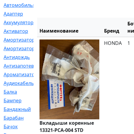
Автомобильный
[6]
Адаптер
[3]
Аккумулятор
[2]
Бо
Наименование
Бренд
ни
Активатор
[1]
Амортизатор
[608]
HONDA
1
Амортизаторы
[21]
Антидождь
[1]
Антизапотеватель
[1]
Ароматизатор
[35]
Аудиокабель
[2]
Балка
[58]
Бампер
[137]
Бандажный
[6]
Барабан
[5]
Вкладыши коренные
Бачок
[40]
13321-PCA-004 STD