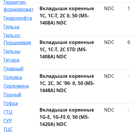
Герметик-
[3]
Вкладыши коренные
NDC
1
формирователь
1C, 1C-T, 2C 0, 50 (MS-
Гидромуфта
[47]
1408A) NDC
Гильза
[56]
Гильзо-
[13]
Вкладыши коренные
NDC
6
Поршневая
1C, 1C-T, 2C STD (MS-
Гильзы
[259]
1408A) NDC
Гитара
[7]
Главный
[29]
Вкладыши коренные
NDC
-
Головка
[28]
1C, 2C, 3C '90- 0, 50 (MS-
Горловина
[14]
1448A) NDC
Горный
[1]
Гофра
[86]
Вкладыши коренные
NDC
-
ГТЦ
[96]
1G-E, 1G-FE 0, 50 (MS-
ГУР
[34]
1420A) NDC
ГЦC
[6]