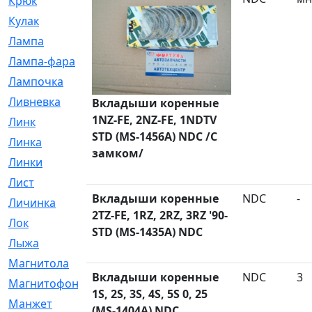
Крюк
[1]
Кулак
[9]
Лампа
[128]
Лампа-фара
[4]
Лампочка
[209]
Ливневка
[66]
Вкладыши коренные
1NZ-FE, 2NZ-FE, 1NDTV
Линк
[3]
STD (MS-1456A) NDC /С
Линка
[64]
замком/
Линки
[913]
Лист
[144]
Вкладыши коренные
NDC
-
Личинка
[3]
2TZ-FE, 1RZ, 2RZ, 3RZ '90-
Лок
[1]
STD (MS-1435A) NDC
Лыжа
[23]
Магнитола
[11]
Вкладыши коренные
NDC
3
Магнитофон
[1]
1S, 2S, 3S, 4S, 5S 0, 25
Манжет
[194]
(MS-1404A) NDC