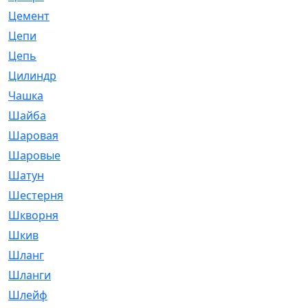
Цемент
[1]
Цепи
[314]
Цепь
[171]
Цилиндр
[55]
Чашка
[695]
Шайба
[37]
Шаровая
[900]
Шаровые
[1]
Шатун
[226]
Шестерня
[33]
Шкворня
[118]
Шкив
[129]
Шланг
[476]
Шланги
[36]
Шлейф
[70]