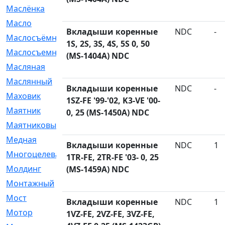
Маслёнка
[4]
Масло
[66]
Вкладыши коренные
NDC
-
Маслосъёмные
[480]
1S, 2S, 3S, 4S, 5S 0, 50
Маслосъемные
[26]
(MS-1404A) NDC
Масляная
[1]
Маслянный
[54]
Вкладыши коренные
NDC
-
Маховик
[6]
1SZ-FE '99-'02, K3-VE '00-
Маятник
[5]
0, 25 (MS-1450A) NDC
Маятниковый
[13]
Медная
[2]
Вкладыши коренные
NDC
1
Многоцелевая
[1]
1TR-FE, 2TR-FE '03- 0, 25
Молдинг
[14]
(MS-1459A) NDC
Монтажный
[1]
Мост
[10]
Вкладыши коренные
NDC
1
Мотор
[212]
1VZ-FE, 2VZ-FE, 3VZ-FE,