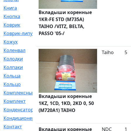
Книга
[293]
Вкладыши коренные
Кнопка
[3]
1KR-FE STD (M735A)
Коврик
[1]
TAIHO /VITZ, BELTA,
Коврик-липучка
PASSO '05-/
[2]
Кожух
[4]
Коленвал
[38]
Taiho
5
Колодки
[2151]
Колпаки
[5]
Кольца
[1164]
Кольцо
[272]
Комплексный
[1]
Вкладыши коренные
Комплект
[196]
1KZ, 1CD, 1KD, 2KD 0, 50
Конденсатор
[1]
(M720A1) TAIHO
Кондиционер
[2]
Контакт
[3]
Вкладыши коренные
NDC
1