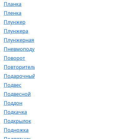
Планка
[21]
Пленка
[1]
Плунжер
[1]
Плунжера
[64]
Плунжерная
[91]
Пневмоподушка
[2]
Поворот
[12]
Повторитель
[86]
Подарочный
[3]
Подвес
[16]
Подвесной
[7]
Поддон
[18]
Подкачка
[5]
Подкрылок
[128]
Подножка
[16]