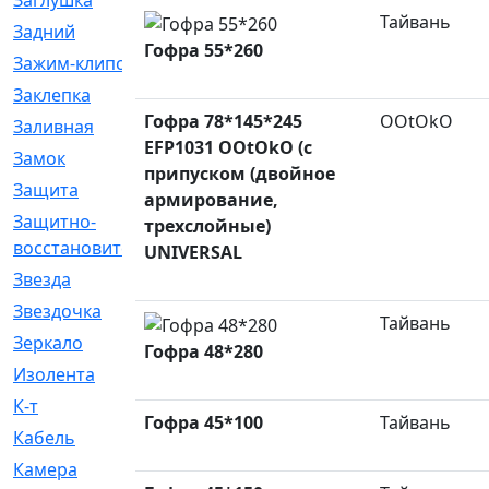
Заглушка
[21]
Тайвань
Задний
[528]
Гофра 55*260
Зажим-клипса
[1]
Заклепка
[1]
Гофра 78*145*245
OOtOkO
Заливная
[4]
EFP1031 OOtOkO (с
Замок
[12]
припуском (двойное
Защита
[79]
армирование,
Защитно-
[4]
трехслойные)
восстановительный
UNIVERSAL
Звезда
[1]
Звездочка
[5]
Тайвань
Зеркало
[369]
Гофра 48*280
Изолента
[1]
К-т
[13]
Гофра 45*100
Тайвань
Кабель
[50]
Камера
[4]