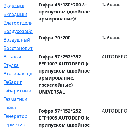
Гофра 45*180*280 /с
Тайвань
Вкладыш
[41]
припуском (двойное
Вкладыши
[1131]
армирование)/
Влагоотделитель
[2]
Воздухозаборник
[2]
Гофра 70*200
Тайвань
Воздушный
[1]
Восстановительный
[1]
Вставка
Гофра 57*252*352
[168]
AUTODEPO
EFP1007 AUTODEPO (с
Втулка
[1875]
припуском (двойное
Втягивающий
[22]
армирование,
Габарит
[286]
трехслойные)
Габаритный
[6]
UNIVERSAL
Газматики
[117]
Гайка
[104]
Гофра 57*152*252
AUTODEPO
Генератор
[148]
EFP1005 AUTODEPO (с
Герметик
[15]
припуском (двойное