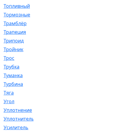
Топливный
[5]
Тормозные
[57]
Трамблёр
[54]
Трапеция
[2]
Трипоид
[16]
Тройник
[1]
Трос
[500]
Трубка
[39]
Туманка
[77]
Турбина
[69]
Тяга
[1264]
Угол
[2]
Уплотнение
[22]
Уплотнитель
[13]
Усилитель
[20]