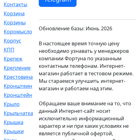
Контакты
[4]
Корзина
[1]
Корзины
[159]
Обновление базы: Июнь 2026
Коромысло
[6]
Корпус
[41]
В настоящее время точную цену
КПП
[70]
необходимо узнавать у менеджеров
компании Фортуна по указанным
Крепеж
[4]
контактным телефонам. Интернет-
Крепление
[23]
магазин работает в тестовом режиме.
Крестовина
[309]
Мы стараемся улучшить интернет-
Кронштеин
[1]
магазин и работаем над этим.
Кронштейн
[59]
Обращаем ваше внимание на то, что
Крыло
[285]
данный Интернет-сайт носит
Крыльчатка
[17]
исключительно информационный
Крышка
[151]
характер и ни при каких условиях не
Крышки
[4]
является публичной офертой,