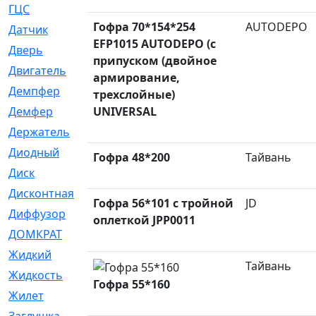
ГЦС
[74]
Гофра 70*154*254
AUTODEPO
Датчик
[969]
EFP1015 AUTODEPO (с
Дверь
[249]
припуском (двойное
Двигатель
[64]
армирование,
Демпфер
[2]
трехслойные)
Демфер
UNIVERSAL
[1]
Держатель
[5]
Диодный
[3]
Гофра 48*200
Тайвань
Диск
[418]
Дисконтная
[1]
Гофра 56*101 с тройной
JD
Диффузор
[1]
оплеткой JPP0011
ДОМКРАТ
[1]
Жидкий
[5]
Тайвань
Жидкость
[80]
Гофра 55*160
Жилет
[1]