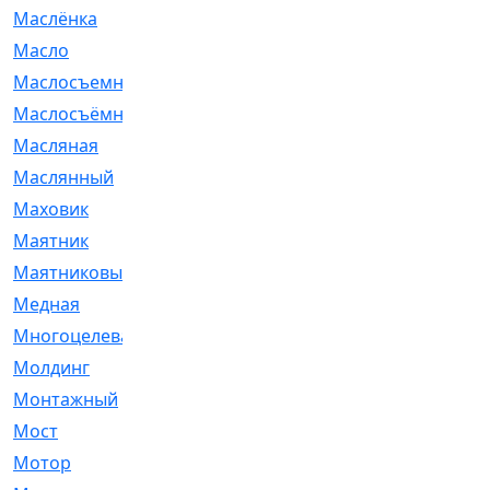
Маслёнка
[4]
Масло
[66]
Маслосъемные
[26]
Маслосъёмные
[480]
Масляная
[1]
Маслянный
[54]
Маховик
[6]
Маятник
[5]
Маятниковый
[13]
Медная
[2]
Многоцелевая
[1]
Молдинг
[14]
Монтажный
[1]
Мост
[10]
Мотор
[212]