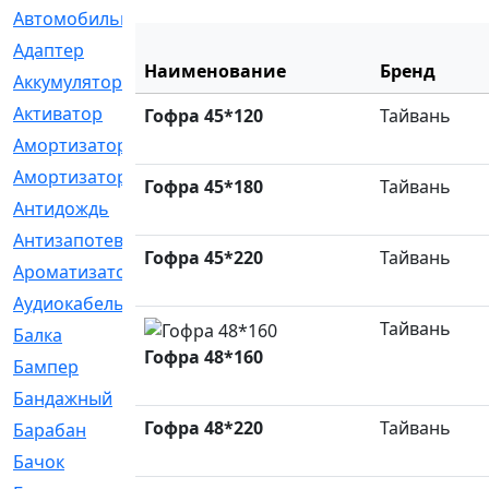
Автомобильный
[6]
Адаптер
[3]
Наименование
Бренд
Аккумулятор
[2]
Активатор
[1]
Гофра 45*120
Тайвань
Амортизатор
[608]
Амортизаторы
[21]
Гофра 45*180
Тайвань
Антидождь
[1]
Антизапотеватель
[1]
Гофра 45*220
Тайвань
Ароматизатор
[35]
Аудиокабель
[2]
Тайвань
Балка
[58]
Гофра 48*160
Бампер
[137]
Бандажный
[6]
Гофра 48*220
Тайвань
Барабан
[5]
Бачок
[40]