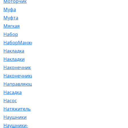
Моторчик
[6]
Муфа
[1]
Муфта
[9]
Мягкая
[3]
Набор
[6]
НаборМанжетГТЦ
[33]
Накладка
[51]
Накладки
[1]
Наконечник
[743]
Наконечники
[119]
Направляющая
[43]
Насадка
[16]
Насос
[356]
Натяжитель
[125]
Наушники
[8]
Наушники-
[2]