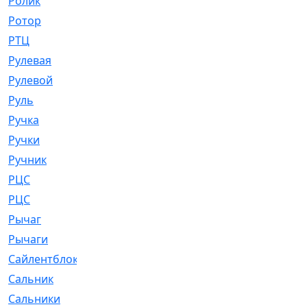
Ролик
[790]
Ротор
[2]
РТЦ
[475]
Рулевая
[974]
Рулевой
[585]
Руль
[12]
Ручка
[29]
Ручки
[3]
Ручник
[11]
РЦC
[12]
РЦС
[84]
Рычаг
[588]
Рычаги
[3]
Сайлентблок
[4208]
Сальник
[4340]
Сальники
[123]