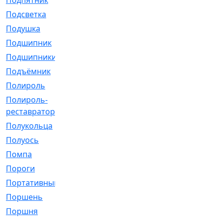
Подпятник
[1]
Подсветка
[1]
Подушка
[1540]
Подшипник
[1825]
Подшипники
[106]
Подъёмник
[1]
Полироль
[1]
Полироль-
[1]
реставратор
Полукольца
[107]
Полуось
[43]
Помпа
[537]
Пороги
[1]
Портативный
[1]
Поршень
[5]
Поршня
[833]