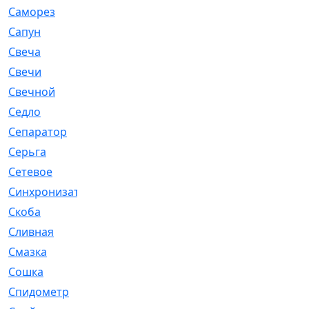
Саморез
[23]
Сапун
[33]
Свеча
[457]
Свечи
[272]
Свечной
[2]
Седло
[7]
Сепаратор
[6]
Серьга
[27]
Сетевое
[6]
Синхронизатор
[1]
Скоба
[4]
Сливная
[6]
Смазка
[24]
Сошка
[8]
Спидометр
[48]