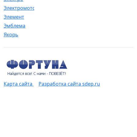
Электромотор
[1]
Элемент
[5]
Эмблема
[1]
Якорь
[4]
Карта сайта
Разработка сайта sdep.ru