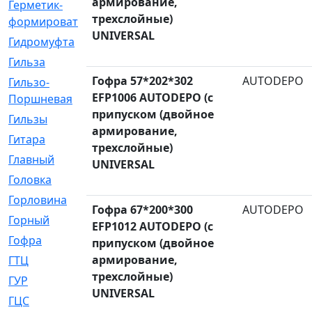
армирование,
Герметик-
[3]
трехслойные)
формирователь
UNIVERSAL
Гидромуфта
[47]
Гильза
[56]
Гофра 57*202*302
AUTODEPO
Гильзо-
[13]
EFP1006 AUTODEPO (с
Поршневая
припуском (двойное
Гильзы
[259]
армирование,
Гитара
[7]
трехслойные)
Главный
[29]
UNIVERSAL
Головка
[28]
Горловина
[14]
Гофра 67*200*300
AUTODEPO
Горный
[1]
EFP1012 AUTODEPO (с
Гофра
[86]
припуском (двойное
армирование,
ГТЦ
[96]
трехслойные)
ГУР
[34]
UNIVERSAL
ГЦC
[6]