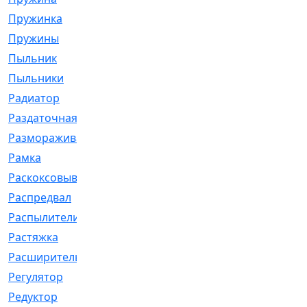
Пружинка
[1]
Пружины
[326]
Пыльник
[1202]
Пыльники
[5]
Радиатор
[916]
Раздаточная
[1]
Размораживатель
[1]
Рамка
[29]
Раскоксовывание
[4]
Распредвал
[41]
Распылители
[226]
Растяжка
[1]
Расширительный
[9]
Регулятор
[5]
Редуктор
[17]