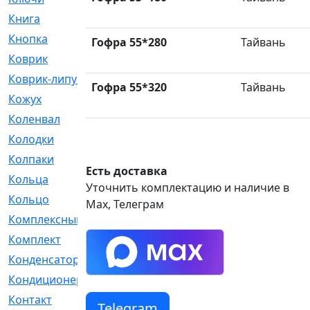
Книга
[293]
Кнопка
[3]
Гофра 55*280
Тайвань
Коврик
[1]
Коврик-липучка
[2]
Гофра 55*320
Тайвань
Кожух
[4]
Коленвал
[38]
Колодки
[2151]
Колпаки
[5]
Есть доставка
Кольца
[1164]
Уточнить комплектацию и наличие в
Кольцо
[272]
Max, Телеграм
Комплексный
[1]
Комплект
[196]
Конденсатор
[1]
Кондиционер
[2]
Контакт
[3]
Telegram