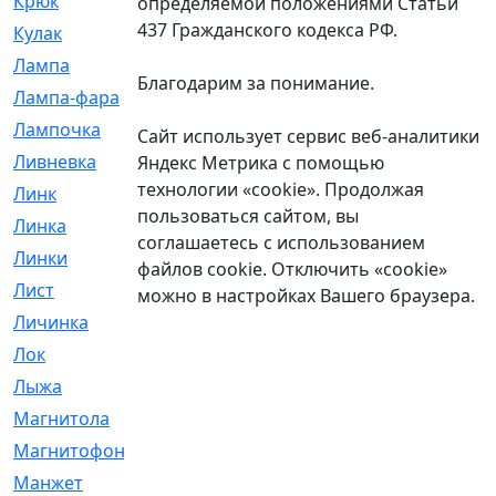
Крюк
[1]
определяемой положениями Статьи
437 Гражданского кодекса РФ.
Кулак
[9]
Лампа
[128]
Благодарим за понимание.
Лампа-фара
[4]
Лампочка
[209]
Сайт использует сервис веб-аналитики
Ливневка
[66]
Яндекс Метрика с помощью
технологии «cookie». Продолжая
Линк
[3]
пользоваться сайтом, вы
Линка
[64]
соглашаетесь с использованием
Линки
[913]
файлов cookie. Отключить «cookie»
Лист
[144]
можно в настройках Вашего браузера.
Личинка
[3]
Лок
[1]
Лыжа
[23]
Магнитола
[11]
Магнитофон
[1]
Манжет
[194]