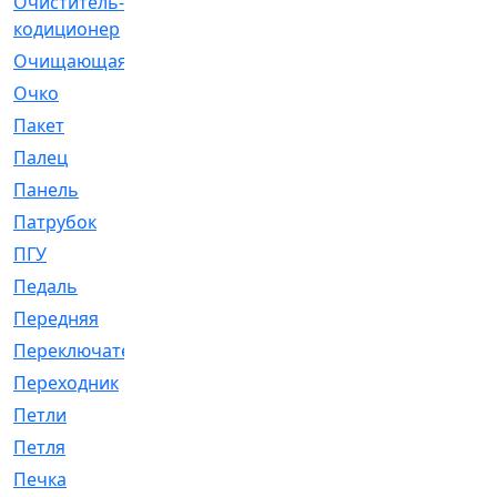
Очиститель-
[1]
кодиционер
Очищающая
[1]
Очко
[24]
Пакет
[1]
Палец
[4]
Панель
[61]
Патрубок
[248]
ПГУ
[2]
Педаль
[3]
Передняя
[22]
Переключатель
[36]
Переходник
[4]
Петли
[23]
Петля
[3]
Печка
[3]