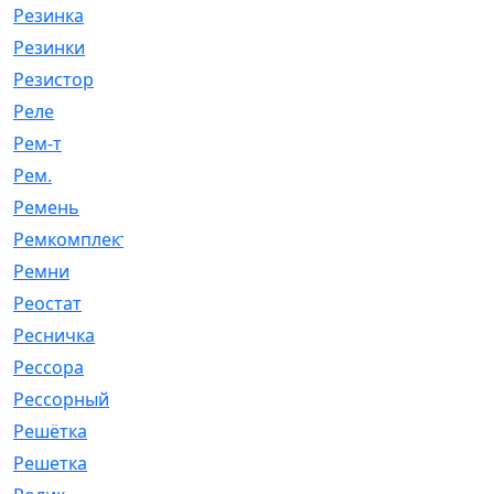
Резинка
[15]
Резинки
[6]
Резистор
[1]
Реле
[20]
Рем-т
[7]
Рем.
[2]
Ремень
[2060]
Ремкомплект
[1924]
Ремни
[21]
Реостат
[1]
Ресничка
[25]
Рессора
[51]
Рессорный
[107]
Решётка
[101]
Решетка
[21]