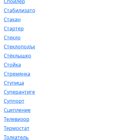
Спойлер
[29]
Стабилизатор
[596]
Стакан
[7]
Стартер
[176]
Стекло
[11]
Стеклоподъемник
[12]
Стёклышко
[20]
Стойка
[969]
Стремянка
[46]
Ступица
[775]
Суперантигель
[3]
Суппорт
[198]
Сцепление
[1]
Телевизор
[13]
Термостат
[323]
Толкатель
[4]