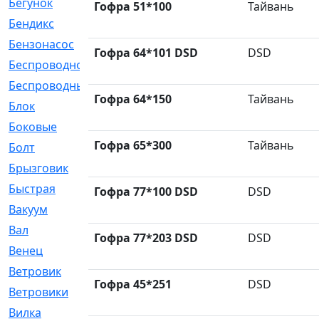
Бегунок
[21]
Гофра 51*100
Тайвань
Бендикс
[26]
Бензонасос
[17]
Гофра 64*101 DSD
DSD
Беспроводное
[2]
Беспроводные
[1]
Гофра 64*150
Тайвань
Блок
[81]
Боковые
[4]
Гофра 65*300
Тайвань
Болт
[247]
Брызговик
[77]
Быстрая
[2]
Гофра 77*100 DSD
DSD
Вакуум
[23]
Вал
[194]
Гофра 77*203 DSD
DSD
Венец
[16]
Ветровик
[132]
Гофра 45*251
DSD
Ветровики
[2]
Вилка
[15]