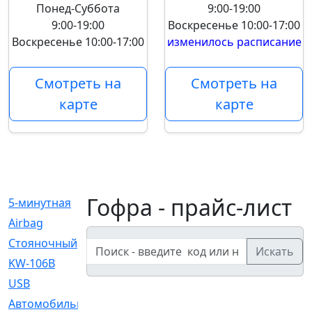
Понед-Суббота
9:00-19:00
9:00-19:00
Воскресенье
10:00-17:00
Воскресенье
10:00-17:00
изменилось расписание
Смотреть на
Смотреть на
карте
карте
Гофра - прайс-лист
5-минутная
[1]
Airbag
[18]
Cтояночный
[1]
Искать
KW-106B
[0]
USB
[6]
Автомобильное
[6]