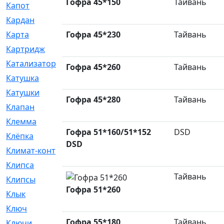
Гофра 45*150
Тайвань
Капот
[144]
Кардан
[131]
Карта
Гофра 45*230
[2]
Тайвань
Картридж
[250]
Катализатор
[1]
Гофра 45*260
Тайвань
Катушка
[2]
Катушки
[291]
Гофра 45*280
Тайвань
Клапан
[375]
Клемма
[5]
Гофра 51*160/51*152
DSD
Клёпка
[2]
DSD
Климат-контроль
[3]
Клипса
[21]
Тайвань
Клипсы
[321]
Гофра 51*260
Клык
[4]
Ключ
[2]
Гофра 55*180
Тайвань
Ключи
[3]