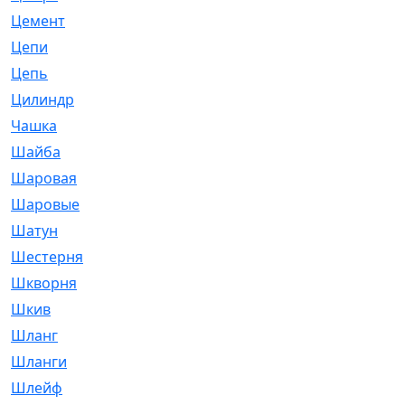
Цемент
[1]
Цепи
[314]
Цепь
[171]
Цилиндр
[55]
Чашка
[695]
Шайба
[37]
Шаровая
[900]
Шаровые
[1]
Шатун
[226]
Шестерня
[33]
Шкворня
[118]
Шкив
[129]
Шланг
[476]
Шланги
[36]
Шлейф
[70]