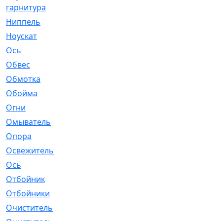
гарнитура
Ниппель
[1]
Ноускат
[53]
Оcь
[2]
Обвес
[3]
Обмотка
[4]
Обойма
[14]
Огни
[1]
Омыватель
[4]
Опора
[1]
Освежитель
[1]
Ось
[4]
Отбойник
[287]
Отбойники
[80]
Очиститель
[15]