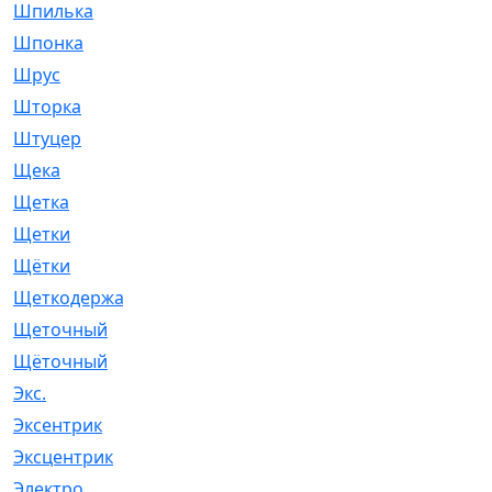
Шпилька
[215]
Шпонка
[19]
Шрус
[1107]
Шторка
[6]
Штуцер
[8]
Щека
[18]
Щетка
[31]
Щетки
[58]
Щётки
[124]
Щеткодержатель
[14]
Щеточный
[1]
Щёточный
[7]
Экс.
[4]
Эксентрик
[1]
Эксцентрик
[67]
Электро
[1]