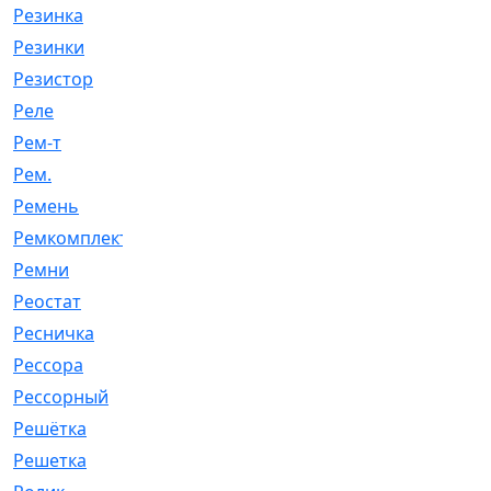
Резинка
[15]
Резинки
[6]
Резистор
[1]
Реле
[20]
Рем-т
[7]
Рем.
[2]
Ремень
[2060]
Ремкомплект
[1924]
Ремни
[21]
Реостат
[1]
Ресничка
[25]
Рессора
[51]
Рессорный
[107]
Решётка
[101]
Решетка
[21]