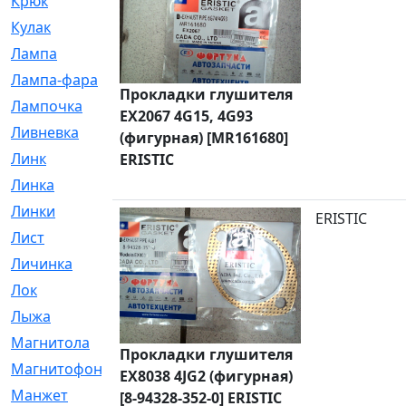
Крюк
[1]
Кулак
[9]
Лампа
[128]
Лампа-фара
[4]
Прокладки глушителя
Лампочка
[209]
EX2067 4G15, 4G93
Ливневка
[66]
(фигурная) [MR161680]
Линк
[3]
ERISTIC
Линка
[64]
Линки
[913]
ERISTIC
Лист
[144]
Личинка
[3]
Лок
[1]
Лыжа
[23]
Магнитола
[11]
Прокладки глушителя
Магнитофон
[1]
EX8038 4JG2 (фигурная)
Манжет
[194]
[8-94328-352-0] ERISTIC