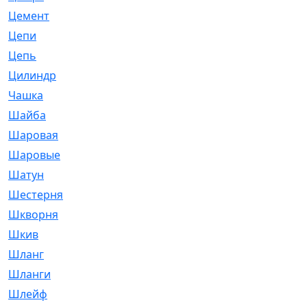
Цемент
[1]
Цепи
[314]
Цепь
[171]
Цилиндр
[55]
Чашка
[695]
Шайба
[37]
Шаровая
[900]
Шаровые
[1]
Шатун
[226]
Шестерня
[33]
Шкворня
[118]
Шкив
[129]
Шланг
[476]
Шланги
[36]
Шлейф
[70]