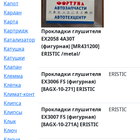
Капот
[144]
Кардан
[131]
Карта
[2]
Картридж
[250]
Прокладки глушителя
EX2058 4A30T
Катализатор
[1]
(фигурная) [MR431200]
Катушка
[2]
ERISTIC /metal/
Катушки
[291]
Клапан
[375]
Прокладки глушителя
ERISTIC
Клемма
[5]
EX3006 FS (фигурная)
Клёпка
[2]
[8AGX-10-271] ERISTIC
Климат-контроль
[3]
Клипса
[21]
Прокладки глушителя
ERISTIC
Клипсы
[321]
EX3007 FS (фигурная)
Клык
[4]
[8AGX-10-271A] ERISTIC
Ключ
[2]
Ключи
[3]