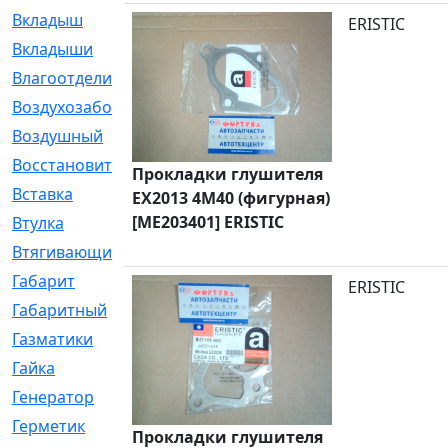
Вкладыш
[41]
ERISTIC
Вкладыши
[1131]
Влагоотделитель
[2]
Воздухозаборник
[2]
Воздушный
[1]
Восстановительный
[1]
Прокладки глушителя
Вставка
[168]
EX2013 4M40 (фигурная)
[ME203401] ERISTIC
Втулка
[1875]
Втягивающий
[22]
Габарит
[286]
ERISTIC
Габаритный
[6]
Газматики
[117]
Гайка
[104]
Генератор
[148]
Герметик
[15]
Прокладки глушителя