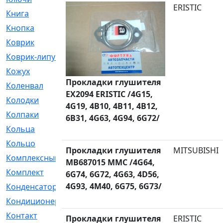
ERISTIC
Книга
[293]
Кнопка
[3]
Коврик
[1]
Коврик-липучка
[2]
Кожух
[4]
Прокладки глушителя
Коленвал
[38]
EX2094 ERISTIC /4G15,
Колодки
[2151]
4G19, 4B10, 4B11, 4B12,
Колпаки
[5]
6B31, 4G63, 4G94, 6G72/
Кольца
[1164]
Кольцо
[272]
Прокладки глушителя
MITSUBISHI
Комплексный
[1]
MB687015 MMC /4G64,
Комплект
[196]
6G74, 6G72, 4G63, 4D56,
4G93, 4M40, 6G75, 6G73/
Конденсатор
[1]
Кондиционер
[2]
Контакт
[3]
Прокладки глушителя
ERISTIC