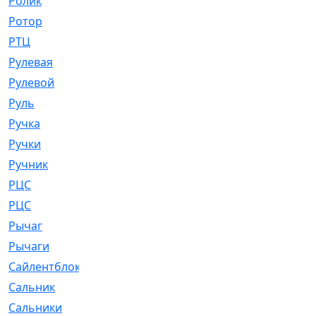
Ролик
[790]
Ротор
[2]
РТЦ
[475]
Рулевая
[974]
Рулевой
[585]
Руль
[12]
Ручка
[29]
Ручки
[3]
Ручник
[11]
РЦC
[12]
РЦС
[84]
Рычаг
[588]
Рычаги
[3]
Сайлентблок
[4208]
Сальник
[4340]
Сальники
[123]