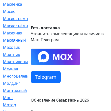
Маслёнка
[4]
Масло
[66]
Маслосъемные
[26]
Маслосъёмные
[480]
Есть доставка
Масляная
[1]
Уточнить комплектацию и наличие в
Max, Телеграм
Маслянный
[54]
Маховик
[6]
Маятник
[5]
Маятниковый
[13]
Медная
[2]
Многоцелевая
[1]
Telegram
Молдинг
[14]
Монтажный
[1]
Мост
[10]
Обновление базы: Июнь 2026
Мотор
[212]