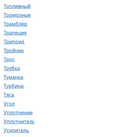
Топливный
[5]
Тормозные
[57]
Трамблёр
[54]
Трапеция
[2]
Трипоид
[16]
Тройник
[1]
Трос
[500]
Трубка
[39]
Туманка
[77]
Турбина
[69]
Тяга
[1264]
Угол
[2]
Уплотнение
[22]
Уплотнитель
[13]
Усилитель
[20]