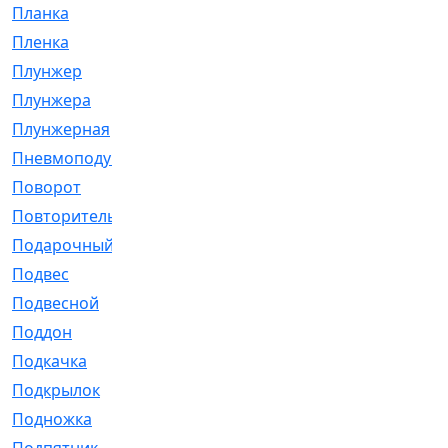
Планка
[21]
Пленка
[1]
Плунжер
[1]
Плунжера
[64]
Плунжерная
[91]
Пневмоподушка
[2]
Поворот
[12]
Повторитель
[86]
Подарочный
[3]
Подвес
[16]
Подвесной
[7]
Поддон
[18]
Подкачка
[5]
Подкрылок
[128]
Подножка
[16]