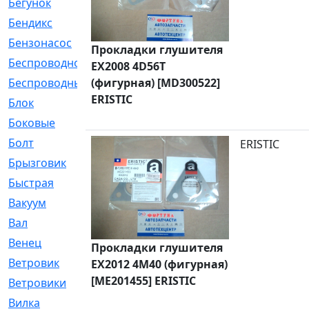
Бегунок
[21]
Бендикс
[26]
Бензонасос
[17]
Прокладки глушителя
Беспроводное
[2]
EX2008 4D56T
Беспроводные
(фигурная) [MD300522]
[1]
ERISTIC
Блок
[81]
Боковые
[4]
Болт
[247]
ERISTIC
Брызговик
[77]
Быстрая
[2]
Вакуум
[23]
Вал
[194]
Венец
[16]
Прокладки глушителя
Ветровик
[132]
EX2012 4M40 (фигурная)
[ME201455] ERISTIC
Ветровики
[2]
Вилка
[15]