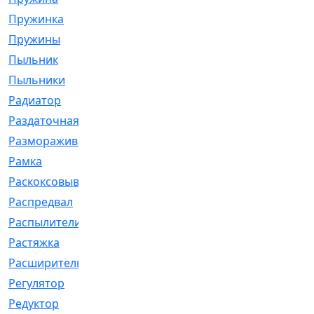
Пружинка
[1]
Пружины
[326]
Пыльник
[1202]
Пыльники
[5]
Радиатор
[916]
Раздаточная
[1]
Размораживатель
[1]
Рамка
[29]
Раскоксовывание
[4]
Распредвал
[41]
Распылители
[226]
Растяжка
[1]
Расширительный
[9]
Регулятор
[5]
Редуктор
[17]