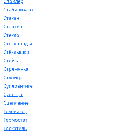
Спойлер
[29]
Стабилизатор
[596]
Стакан
[7]
Стартер
[176]
Стекло
[11]
Стеклоподъемник
[12]
Стёклышко
[20]
Стойка
[969]
Стремянка
[46]
Ступица
[775]
Суперантигель
[3]
Суппорт
[198]
Сцепление
[1]
Телевизор
[13]
Термостат
[323]
Толкатель
[4]