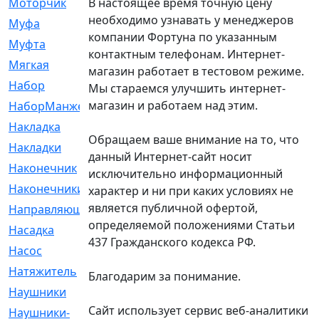
В настоящее время точную цену
Моторчик
[6]
необходимо узнавать у менеджеров
Муфа
[1]
компании Фортуна по указанным
Муфта
[9]
контактным телефонам. Интернет-
Мягкая
[3]
магазин работает в тестовом режиме.
Набор
[6]
Мы стараемся улучшить интернет-
магазин и работаем над этим.
НаборМанжетГТЦ
[33]
Накладка
[51]
Обращаем ваше внимание на то, что
Накладки
[1]
данный Интернет-сайт носит
Наконечник
[743]
исключительно информационный
Наконечники
[119]
характер и ни при каких условиях не
является публичной офертой,
Направляющая
[43]
определяемой положениями Статьи
Насадка
[16]
437 Гражданского кодекса РФ.
Насос
[356]
Натяжитель
[125]
Благодарим за понимание.
Наушники
[8]
Сайт использует сервис веб-аналитики
Наушники-
[2]