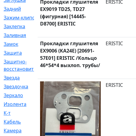
Заглушка
[21]
Прокладки глушителя
ERISTIC
Задний
[528]
EX9019 TD25, TD27
(фигурная) [14445-
Зажим-клипса
[1]
D8700] ERISTIC
Заклепка
[1]
Заливная
[4]
Прокладки глушителя
ERISTIC
Замок
[12]
EX9006 (KA24E) [20691-
Защита
[79]
57E01] ERISTIC /Кольцо
Защитно-
[4]
46*54*4 выхлоп. трубы/
восстановительный
Звезда
[1]
ERISTIC
Звездочка
[5]
Зеркало
[369]
Изолента
[1]
К-т
[13]
Кабель
[50]
Камера
[4]