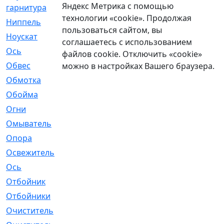
Яндекс Метрика с помощью
гарнитура
технологии «cookie». Продолжая
Ниппель
[1]
пользоваться сайтом, вы
Ноускат
[53]
соглашаетесь с использованием
Оcь
[2]
файлов cookie. Отключить «cookie»
Обвес
[3]
можно в настройках Вашего браузера.
Обмотка
[4]
Обойма
[14]
Огни
[1]
Омыватель
[4]
Опора
[1]
Освежитель
[1]
Ось
[4]
Отбойник
[287]
Отбойники
[80]
Очиститель
[15]