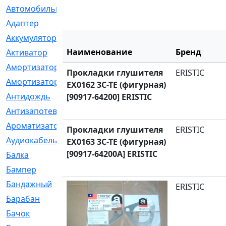
Автомобильный
[6]
Адаптер
[3]
Аккумулятор
[2]
Наименование
Бренд
Активатор
[1]
Амортизатор
[608]
Прокладки глушителя
ERISTIC
Амортизаторы
[21]
EX0162 3C-TE (фигурная)
Антидождь
[1]
[90917-64200] ERISTIC
Антизапотеватель
[1]
Ароматизатор
[35]
Прокладки глушителя
ERISTIC
Аудиокабель
[2]
EX0163 3C-TE (фигурная)
[90917-64200A] ERISTIC
Балка
[58]
Бампер
[137]
Бандажный
[6]
ERISTIC
Барабан
[5]
Бачок
[40]