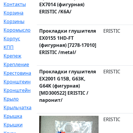
Контакты
[4]
EX7014 (фигурная)
ERISTIC /K6A/
Корзина
[1]
Корзины
[159]
Коромысло
[6]
Прокладки глушителя
ERISTIC
EX0155 1HD-FT
Корпус
[41]
(фигурная) [7278-17010]
КПП
[70]
ERISTIC /metal/
Крепеж
[4]
Крепление
[23]
Прокладки глушителя
ERISTIC
Крестовина
[309]
EX2001 G15B, G63K,
Кронштеин
[1]
G64K (фигурная)
Кронштейн
[59]
[MD300522] ERISTIC /
Крыло
[285]
паронит/
Крыльчатка
[17]
Крышка
[151]
ERISTIC
Крышки
[4]