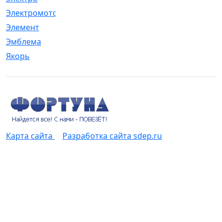
Электромотор
[1]
Элемент
[5]
Эмблема
[1]
Якорь
[4]
Карта сайта
Разработка сайта sdep.ru