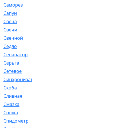
Саморез
[23]
Сапун
[33]
Свеча
[457]
Свечи
[272]
Свечной
[2]
Седло
[7]
Сепаратор
[6]
Серьга
[27]
Сетевое
[6]
Синхронизатор
[1]
Скоба
[4]
Сливная
[6]
Смазка
[24]
Сошка
[8]
Спидометр
[48]