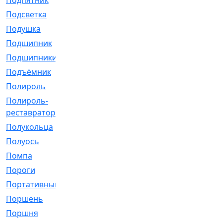
Подпятник
[1]
Подсветка
[1]
Подушка
[1540]
Подшипник
[1825]
Подшипники
[106]
Подъёмник
[1]
Полироль
[1]
Полироль-
[1]
реставратор
Полукольца
[107]
Полуось
[43]
Помпа
[537]
Пороги
[1]
Портативный
[1]
Поршень
[5]
Поршня
[833]