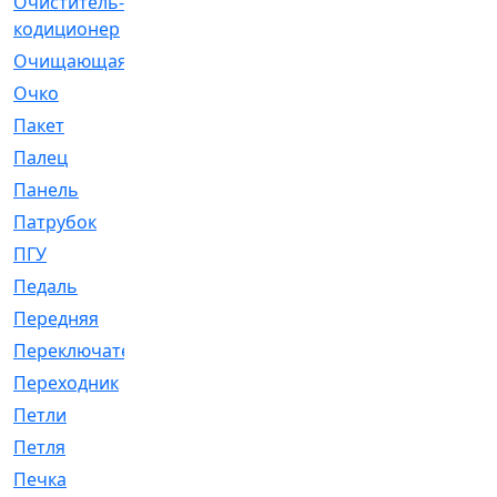
Очиститель-
[1]
кодиционер
Очищающая
[1]
Очко
[24]
Пакет
[1]
Палец
[4]
Панель
[61]
Патрубок
[248]
ПГУ
[2]
Педаль
[3]
Передняя
[22]
Переключатель
[36]
Переходник
[4]
Петли
[23]
Петля
[3]
Печка
[3]