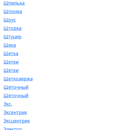
Шпилька
[215]
Шпонка
[19]
Шрус
[1107]
Шторка
[6]
Штуцер
[8]
Щека
[18]
Щетка
[31]
Щетки
[58]
Щётки
[124]
Щеткодержатель
[14]
Щёточный
[7]
Щеточный
[1]
Экс.
[4]
Эксентрик
[1]
Эксцентрик
[67]
Электро
[1]