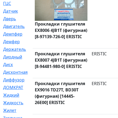
ГЦС
[74]
Датчик
[969]
Дверь
[249]
Прокладки глушителя
Двигатель
[64]
EX8006 4JB1T (фигурная)
Демпфер
[2]
[8-97139-726-0] ERISTIC
Демфер
[1]
Держатель
[5]
Прокладки глушителя
ERISTIC
Диодный
[3]
EX8007 4JB1T (фигурная)
Диск
[418]
[8-94481-980-0] ERISTIC
Дисконтная
[1]
Диффузор
[1]
Прокладки глушителя
ERISTIC
ДОМКРАТ
[1]
EX9016 TD27T, BD30T
Жидкий
[5]
(фигурная) [14445-
26E00] ERISTIC
Жидкость
[80]
Жилет
[1]