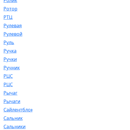
Ролик
[790]
Ротор
[2]
РТЦ
[475]
Рулевая
[974]
Рулевой
[585]
Руль
[12]
Ручка
[29]
Ручки
[3]
Ручник
[11]
РЦC
[12]
РЦС
[84]
Рычаг
[588]
Рычаги
[3]
Сайлентблок
[4208]
Сальник
[4340]
Сальники
[123]