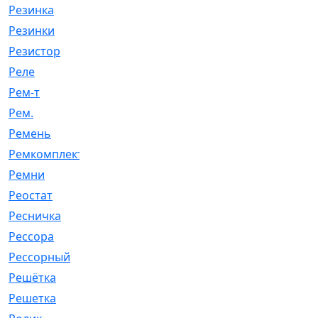
Резинка
[15]
Резинки
[6]
Резистор
[1]
Реле
[20]
Рем-т
[7]
Рем.
[2]
Ремень
[2060]
Ремкомплект
[1924]
Ремни
[21]
Реостат
[1]
Ресничка
[25]
Рессора
[51]
Рессорный
[107]
Решётка
[101]
Решетка
[21]