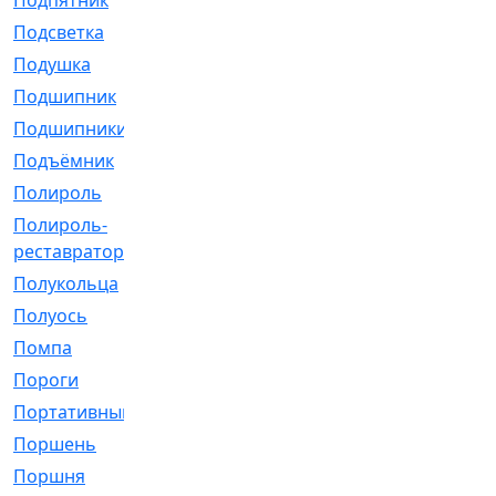
Подпятник
[1]
Подсветка
[1]
Подушка
[1540]
Подшипник
[1825]
Подшипники
[106]
Подъёмник
[1]
Полироль
[1]
Полироль-
[1]
реставратор
Полукольца
[107]
Полуось
[43]
Помпа
[537]
Пороги
[1]
Портативный
[1]
Поршень
[5]
Поршня
[833]