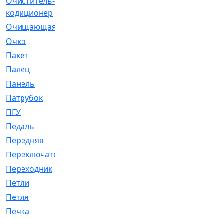
Очиститель-
[1]
кодиционер
Очищающая
[1]
Очко
[24]
Пакет
[1]
Палец
[4]
Панель
[61]
Патрубок
[248]
ПГУ
[2]
Педаль
[3]
Передняя
[22]
Переключатель
[36]
Переходник
[4]
Петли
[23]
Петля
[3]
Печка
[3]