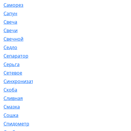
Саморез
[23]
Сапун
[33]
Свеча
[457]
Свечи
[272]
Свечной
[2]
Седло
[7]
Сепаратор
[6]
Серьга
[27]
Сетевое
[6]
Синхронизатор
[1]
Скоба
[4]
Сливная
[6]
Смазка
[24]
Сошка
[8]
Спидометр
[48]