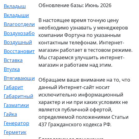
Обновление базы: Июнь 2026
Вкладыш
[41]
Вкладыши
[1131]
В настоящее время точную цену
Влагоотделитель
[2]
необходимо узнавать у менеджеров
Воздухозаборник
[2]
компании Фортуна по указанным
Воздушный
[1]
контактным телефонам. Интернет-
магазин работает в тестовом режиме.
Восстановительный
[1]
Мы стараемся улучшить интернет-
Вставка
[168]
магазин и работаем над этим.
Втулка
[1875]
Втягивающий
[22]
Обращаем ваше внимание на то, что
данный Интернет-сайт носит
Габарит
[286]
исключительно информационный
Габаритный
[6]
характер и ни при каких условиях не
Газматики
[117]
является публичной офертой,
Гайка
[104]
определяемой положениями Статьи
Генератор
[148]
437 Гражданского кодекса РФ.
Герметик
[15]