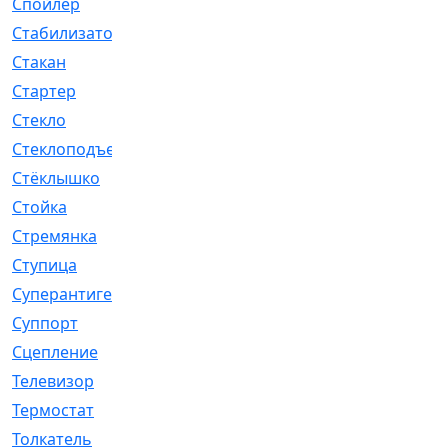
Спойлер
[29]
Стабилизатор
[596]
Стакан
[7]
Стартер
[176]
Стекло
[11]
Стеклоподъемник
[12]
Стёклышко
[20]
Стойка
[969]
Стремянка
[46]
Ступица
[775]
Суперантигель
[3]
Суппорт
[198]
Сцепление
[1]
Телевизор
[13]
Термостат
[323]
Толкатель
[4]