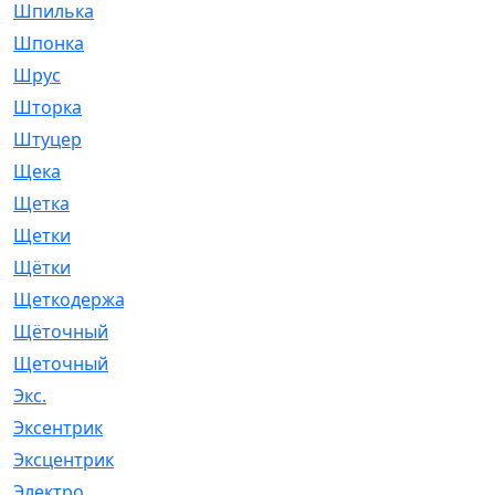
Шпилька
[215]
Шпонка
[19]
Шрус
[1107]
Шторка
[6]
Штуцер
[8]
Щека
[18]
Щетка
[31]
Щетки
[58]
Щётки
[124]
Щеткодержатель
[14]
Щёточный
[7]
Щеточный
[1]
Экс.
[4]
Эксентрик
[1]
Эксцентрик
[67]
Электро
[1]