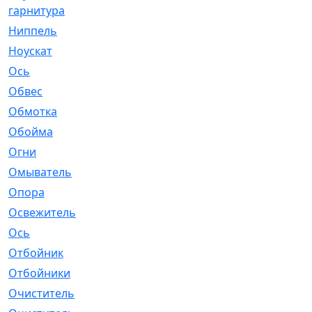
гарнитура
Ниппель
[1]
Ноускат
[53]
Оcь
[2]
Обвес
[3]
Обмотка
[4]
Обойма
[14]
Огни
[1]
Омыватель
[4]
Опора
[1]
Освежитель
[1]
Ось
[4]
Отбойник
[287]
Отбойники
[80]
Очиститель
[15]