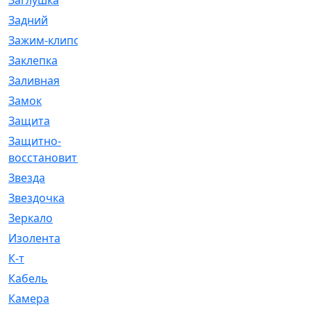
Заглушка
[21]
Задний
[528]
Зажим-клипса
[1]
Заклепка
[1]
Заливная
[4]
Замок
[12]
Защита
[79]
Защитно-
[4]
восстановительный
Звезда
[1]
Звездочка
[5]
Зеркало
[369]
Изолента
[1]
К-т
[13]
Кабель
[50]
Камера
[4]