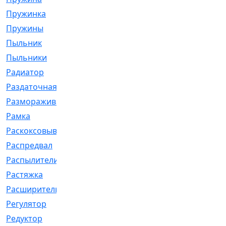
Пружинка
[1]
Пружины
[326]
Пыльник
[1202]
Пыльники
[5]
Радиатор
[916]
Раздаточная
[1]
Размораживатель
[1]
Рамка
[29]
Раскоксовывание
[4]
Распредвал
[41]
Распылители
[226]
Растяжка
[1]
Расширительный
[9]
Регулятор
[5]
Редуктор
[17]