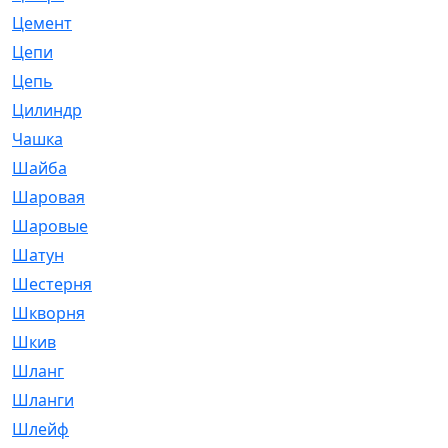
Цемент
[1]
Цепи
[314]
Цепь
[171]
Цилиндр
[55]
Чашка
[695]
Шайба
[37]
Шаровая
[900]
Шаровые
[1]
Шатун
[226]
Шестерня
[33]
Шкворня
[118]
Шкив
[129]
Шланг
[476]
Шланги
[36]
Шлейф
[70]