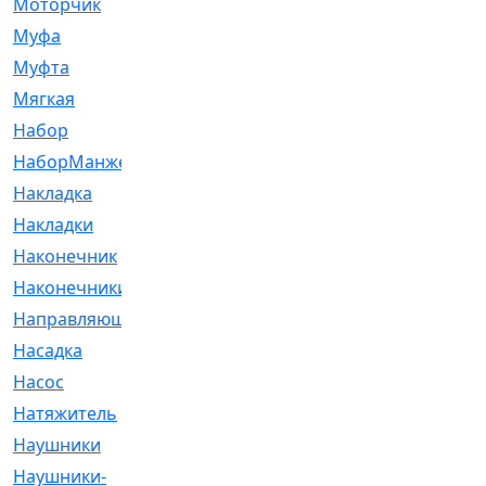
Моторчик
[6]
Муфа
[1]
Муфта
[9]
Мягкая
[3]
Набор
[6]
НаборМанжетГТЦ
[33]
Накладка
[51]
Накладки
[1]
Наконечник
[743]
Наконечники
[119]
Направляющая
[43]
Насадка
[16]
Насос
[356]
Натяжитель
[125]
Наушники
[8]
Наушники-
[2]