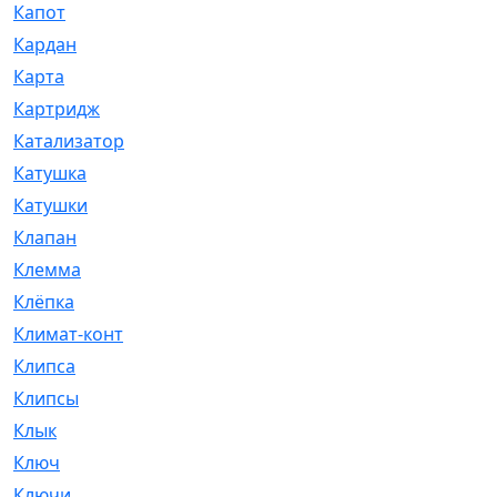
Капот
[144]
Кардан
[131]
Карта
[2]
Картридж
[250]
Катализатор
[1]
Катушка
[2]
Катушки
[291]
Клапан
[375]
Клемма
[5]
Клёпка
[2]
Климат-контроль
[3]
Клипса
[21]
Клипсы
[321]
Клык
[4]
Ключ
[2]
Ключи
[3]