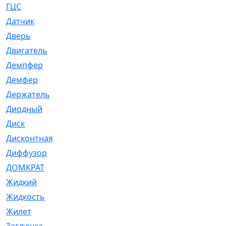
ГЦС
[74]
Датчик
[969]
Дверь
[249]
Двигатель
[64]
Демпфер
[2]
Демфер
[1]
Держатель
[5]
Диодный
[3]
Диск
[418]
Дисконтная
[1]
Диффузор
[1]
ДОМКРАТ
[1]
Жидкий
[5]
Жидкость
[80]
Жилет
[1]