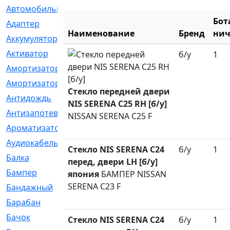
Автомобильный
[6]
Бот
Адаптер
[3]
Наименование
Бренд
нич
Аккумулятор
[2]
Активатор
[1]
б/у
1
Амортизатор
[608]
Амортизаторы
[21]
Стекло передней двери
Антидождь
[1]
NIS SERENA C25 RH [б/у]
Антизапотеватель
[1]
NISSAN SERENA C25 F
Ароматизатор
[35]
Аудиокабель
[2]
Стекло NIS SERENA C24
б/у
1
Балка
[58]
перед, двери LH [б/у]
Бампер
[137]
япония
БАМПЕР NISSAN
SERENA C23 F
Бандажный
[6]
Барабан
[5]
Бачок
[40]
Стекло NIS SERENA C24
б/у
1