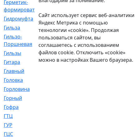
Благодарим за понимание.
Герметик-
[3]
формирователь
Сайт использует сервис веб-аналитики
Гидромуфта
[47]
Яндекс Метрика с помощью
Гильза
[56]
технологии «cookie». Продолжая
Гильзо-
[13]
пользоваться сайтом, вы
Поршневая
соглашаетесь с использованием
файлов cookie. Отключить «cookie»
Гильзы
[259]
можно в настройках Вашего браузера.
Гитара
[7]
Главный
[29]
Головка
[28]
Горловина
[14]
Горный
[1]
Гофра
[86]
ГТЦ
[96]
ГУР
[34]
ГЦC
[6]