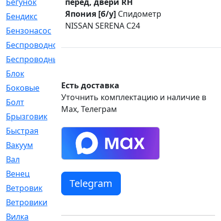
Бегунок
перед, двери RH
[21]
Япония [б/у]
Спидометр
Бендикс
[26]
NISSAN SERENA C24
Бензонасос
[17]
Беспроводное
[2]
Беспроводные
[1]
Блок
[81]
Есть доставка
Боковые
[4]
Уточнить комплектацию и наличие в
Болт
[247]
Max, Телеграм
Брызговик
[77]
Быстрая
[2]
Вакуум
[23]
Вал
[194]
Венец
[16]
Telegram
Ветровик
[132]
Ветровики
[2]
Вилка
[15]