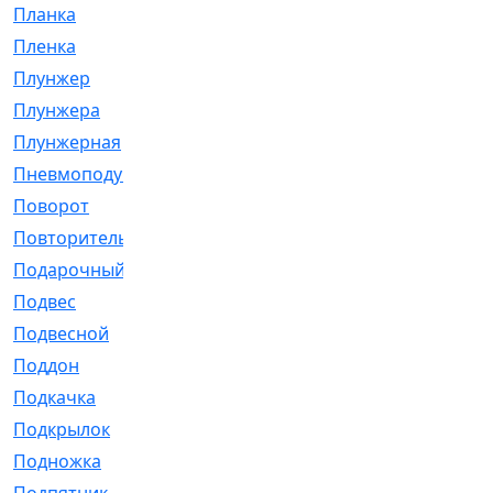
Планка
[21]
Пленка
[1]
Плунжер
[1]
Плунжера
[64]
Плунжерная
[91]
Пневмоподушка
[2]
Поворот
[12]
Повторитель
[86]
Подарочный
[3]
Подвес
[16]
Подвесной
[7]
Поддон
[18]
Подкачка
[5]
Подкрылок
[128]
Подножка
[16]