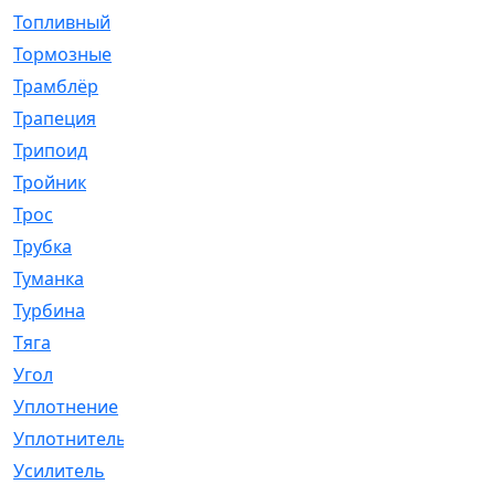
Топливный
[5]
Тормозные
[57]
Трамблёр
[54]
Трапеция
[2]
Трипоид
[16]
Тройник
[1]
Трос
[500]
Трубка
[39]
Туманка
[77]
Турбина
[69]
Тяга
[1264]
Угол
[2]
Уплотнение
[22]
Уплотнитель
[13]
Усилитель
[20]