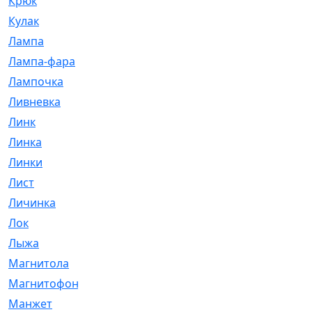
Крюк
[1]
Кулак
[9]
Лампа
[128]
Лампа-фара
[4]
Лампочка
[209]
Ливневка
[66]
Линк
[3]
Линка
[64]
Линки
[913]
Лист
[144]
Личинка
[3]
Лок
[1]
Лыжа
[23]
Магнитола
[11]
Магнитофон
[1]
Манжет
[194]