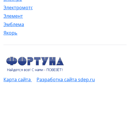
Электромотор
[1]
Элемент
[5]
Эмблема
[1]
Якорь
[4]
Карта сайта
Разработка сайта sdep.ru