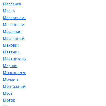
Маслёнка
[4]
Масло
[66]
Маслосъемные
[26]
Маслосъёмные
[480]
Масляная
[1]
Маслянный
[54]
Маховик
[6]
Маятник
[5]
Маятниковый
[13]
Медная
[2]
Многоцелевая
[1]
Молдинг
[14]
Монтажный
[1]
Мост
[10]
Мотор
[212]