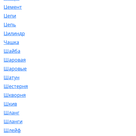
Цемент
[1]
Цепи
[314]
Цепь
[171]
Цилиндр
[55]
Чашка
[695]
Шайба
[37]
Шаровая
[900]
Шаровые
[1]
Шатун
[226]
Шестерня
[33]
Шкворня
[118]
Шкив
[129]
Шланг
[476]
Шланги
[36]
Шлейф
[70]