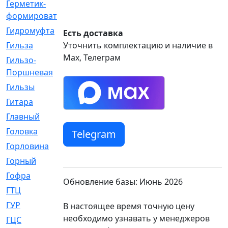
Герметик-
[3]
формирователь
Гидромуфта
[47]
Есть доставка
Гильза
Уточнить комплектацию и наличие в
[56]
Max, Телеграм
Гильзо-
[13]
Поршневая
Гильзы
[259]
Гитара
[7]
Главный
[29]
Головка
[28]
Telegram
Горловина
[14]
Горный
[1]
Гофра
[86]
Обновление базы: Июнь 2026
ГТЦ
[96]
ГУР
[34]
В настоящее время точную цену
необходимо узнавать у менеджеров
ГЦC
[6]