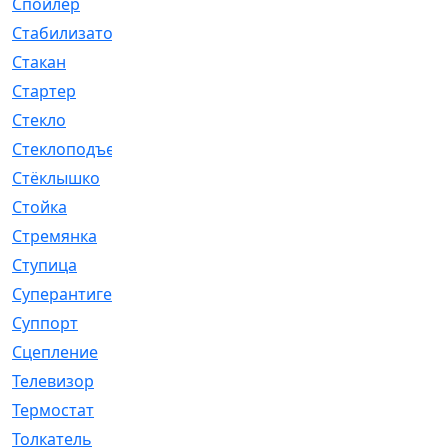
Спойлер
[29]
Стабилизатор
[596]
Стакан
[7]
Стартер
[176]
Стекло
[11]
Стеклоподъемник
[12]
Стёклышко
[20]
Стойка
[969]
Стремянка
[46]
Ступица
[775]
Суперантигель
[3]
Суппорт
[198]
Сцепление
[1]
Телевизор
[13]
Термостат
[323]
Толкатель
[4]