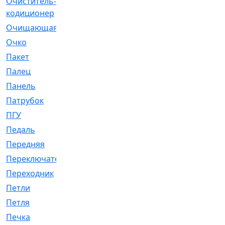
Очиститель-
[1]
кодиционер
Очищающая
[1]
Очко
[24]
Пакет
[1]
Палец
[4]
Панель
[61]
Патрубок
[248]
ПГУ
[2]
Педаль
[3]
Передняя
[22]
Переключатель
[36]
Переходник
[4]
Петли
[23]
Петля
[3]
Печка
[3]