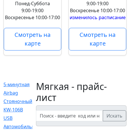
Понед-Суббота
9:00-19:00
9:00-19:00
Воскресенье
10:00-17:00
Воскресенье
10:00-17:00
изменилось расписание
Смотреть на
Смотреть на
карте
карте
Мягкая - прайс-
5-минутная
[1]
Airbag
[18]
лист
Cтояночный
[1]
KW-106B
[0]
Искать
USB
[6]
Автомобильное
[6]