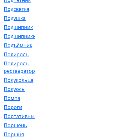
Подпятник
[1]
Подсветка
[1]
Подушка
[1540]
Подшипник
[1825]
Подшипники
[106]
Подъёмник
[1]
Полироль
[1]
Полироль-
[1]
реставратор
Полукольца
[107]
Полуось
[43]
Помпа
[537]
Пороги
[1]
Портативный
[1]
Поршень
[5]
Поршня
[833]