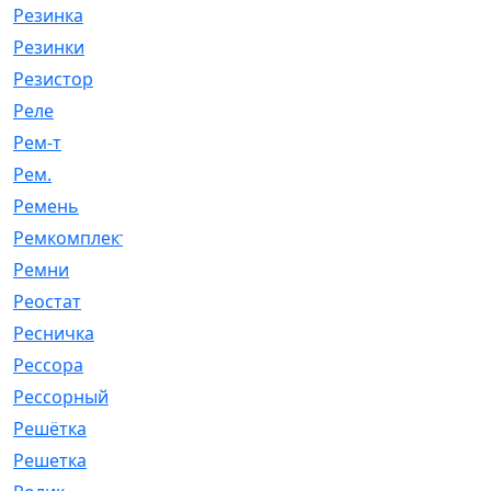
Резинка
[15]
Резинки
[6]
Резистор
[1]
Реле
[20]
Рем-т
[7]
Рем.
[2]
Ремень
[2060]
Ремкомплект
[1924]
Ремни
[21]
Реостат
[1]
Ресничка
[25]
Рессора
[51]
Рессорный
[107]
Решётка
[101]
Решетка
[21]