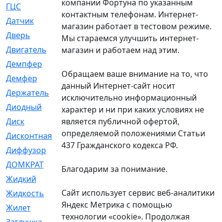
компании Фортуна по указанным
ГЦС
[74]
контактным телефонам. Интернет-
Датчик
[969]
магазин работает в тестовом режиме.
Дверь
[249]
Мы стараемся улучшить интернет-
Двигатель
[64]
магазин и работаем над этим.
Демпфер
[2]
Обращаем ваше внимание на то, что
Демфер
[1]
данный Интернет-сайт носит
Держатель
[5]
исключительно информационный
Диодный
[3]
характер и ни при каких условиях не
является публичной офертой,
Диск
[418]
определяемой положениями Статьи
Дисконтная
[1]
437 Гражданского кодекса РФ.
Диффузор
[1]
ДОМКРАТ
[1]
Благодарим за понимание.
Жидкий
[5]
Сайт использует сервис веб-аналитики
Жидкость
[80]
Яндекс Метрика с помощью
Жилет
[1]
технологии «cookie». Продолжая