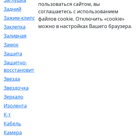
Заглушка
[21]
пользоваться сайтом, вы
Задний
[528]
соглашаетесь с использованием
Зажим-клипса
[1]
файлов cookie. Отключить «cookie»
можно в настройках Вашего браузера.
Заклепка
[1]
Заливная
[4]
Замок
[12]
Защита
[79]
Защитно-
[4]
восстановительный
Звезда
[1]
Звездочка
[5]
Зеркало
[369]
Изолента
[1]
К-т
[13]
Кабель
[50]
Камера
[4]