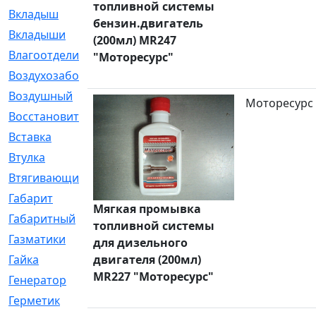
топливной системы
Вкладыш
[41]
бензин.двигатель
Вкладыши
[1131]
(200мл) MR247
Влагоотделитель
[2]
"Моторесурс"
Воздухозаборник
[2]
Воздушный
[1]
Моторесурс
Восстановительный
[1]
Вставка
[168]
Втулка
[1875]
Втягивающий
[22]
Габарит
[286]
Мягкая промывка
Габаритный
[6]
топливной системы
Газматики
[117]
для дизельного
Гайка
двигателя (200мл)
[104]
MR227 "Моторесурс"
Генератор
[148]
Герметик
[15]