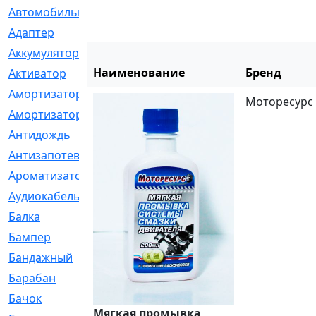
Автомобильный
[6]
Адаптер
[3]
Аккумулятор
[2]
Наименование
Бренд
Активатор
[1]
Амортизатор
[608]
Моторесурс
Амортизаторы
[21]
Антидождь
[1]
Антизапотеватель
[1]
Ароматизатор
[35]
Аудиокабель
[2]
Балка
[58]
Бампер
[137]
Бандажный
[6]
Барабан
[5]
Бачок
[40]
Мягкая промывка