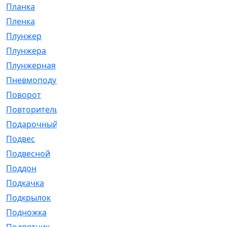
Планка
[21]
Пленка
[1]
Плунжер
[1]
Плунжера
[64]
Плунжерная
[91]
Пневмоподушка
[2]
Поворот
[12]
Повторитель
[86]
Подарочный
[3]
Подвес
[16]
Подвесной
[7]
Поддон
[18]
Подкачка
[5]
Подкрылок
[128]
Подножка
[16]