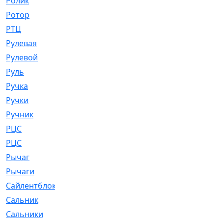
Ролик
[790]
Ротор
[2]
РТЦ
[475]
Рулевая
[974]
Рулевой
[585]
Руль
[12]
Ручка
[29]
Ручки
[3]
Ручник
[11]
РЦC
[12]
РЦС
[84]
Рычаг
[588]
Рычаги
[3]
Сайлентблок
[4208]
Сальник
[4340]
Сальники
[123]