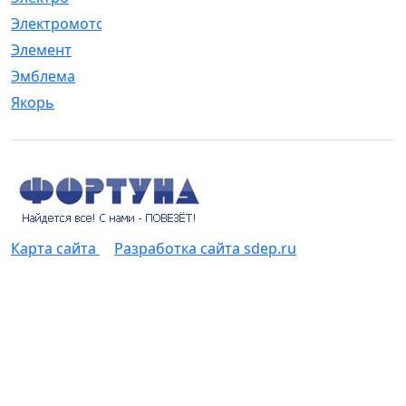
Электромотор
[1]
Элемент
[5]
Эмблема
[1]
Якорь
[4]
Карта сайта
Разработка сайта sdep.ru