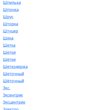
Шпилька
[215]
Шпонка
[19]
Шрус
[1107]
Шторка
[6]
Штуцер
[8]
Щека
[18]
Щетка
[31]
Щетки
[58]
Щётки
[124]
Щеткодержатель
[14]
Щеточный
[1]
Щёточный
[7]
Экс.
[4]
Эксентрик
[1]
Эксцентрик
[67]
Электро
[1]