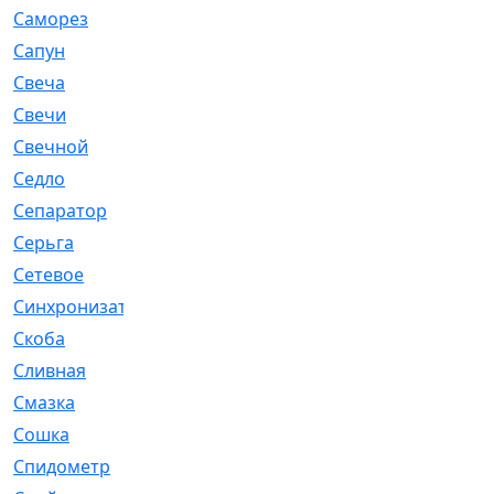
Саморез
[23]
Сапун
[33]
Свеча
[457]
Свечи
[272]
Свечной
[2]
Седло
[7]
Сепаратор
[6]
Серьга
[27]
Сетевое
[6]
Синхронизатор
[1]
Скоба
[4]
Сливная
[6]
Смазка
[24]
Сошка
[8]
Спидометр
[48]