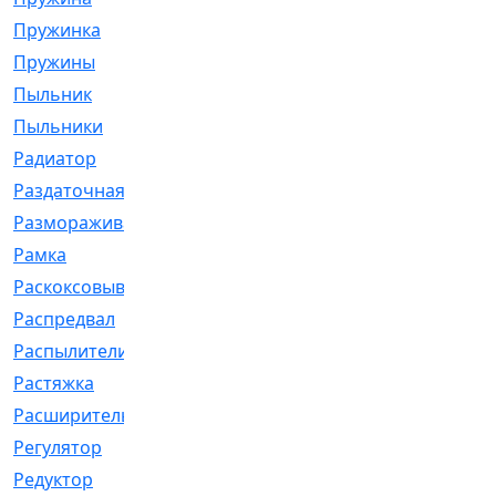
Пружинка
[1]
Пружины
[326]
Пыльник
[1202]
Пыльники
[5]
Радиатор
[916]
Раздаточная
[1]
Размораживатель
[1]
Рамка
[29]
Раскоксовывание
[4]
Распредвал
[41]
Распылители
[226]
Растяжка
[1]
Расширительный
[9]
Регулятор
[5]
Редуктор
[17]