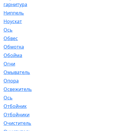
гарнитура
Ниппель
[1]
Ноускат
[53]
Оcь
[2]
Обвес
[3]
Обмотка
[4]
Обойма
[14]
Огни
[1]
Омыватель
[4]
Опора
[1]
Освежитель
[1]
Ось
[4]
Отбойник
[287]
Отбойники
[80]
Очиститель
[15]