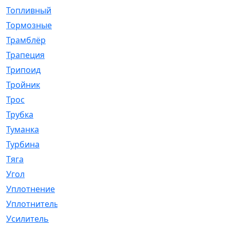
Топливный
[5]
Тормозные
[57]
Трамблёр
[54]
Трапеция
[2]
Трипоид
[16]
Тройник
[1]
Трос
[500]
Трубка
[39]
Туманка
[77]
Турбина
[69]
Тяга
[1264]
Угол
[2]
Уплотнение
[22]
Уплотнитель
[13]
Усилитель
[20]