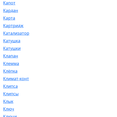
Капот
[144]
Кардан
[131]
Карта
[2]
Картридж
[250]
Катализатор
[1]
Катушка
[2]
Катушки
[291]
Клапан
[375]
Клемма
[5]
Клёпка
[2]
Климат-контроль
[3]
Клипса
[21]
Клипсы
[321]
Клык
[4]
Ключ
[2]
Ключи
[3]