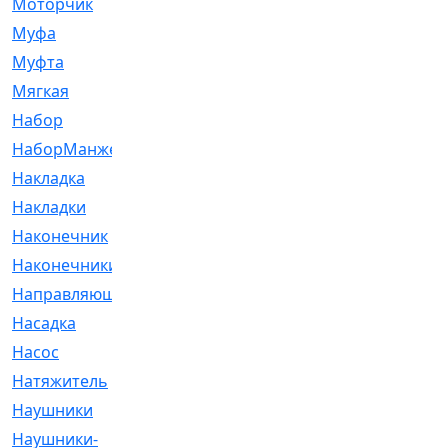
Моторчик
[6]
Муфа
[1]
Муфта
[9]
Мягкая
[3]
Набор
[6]
НаборМанжетГТЦ
[33]
Накладка
[51]
Накладки
[1]
Наконечник
[743]
Наконечники
[119]
Направляющая
[43]
Насадка
[16]
Насос
[356]
Натяжитель
[125]
Наушники
[8]
Наушники-
[2]