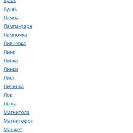
Крюк
[1]
Кулак
[9]
Лампа
[128]
Лампа-фара
[4]
Лампочка
[209]
Ливневка
[66]
Линк
[3]
Линка
[64]
Линки
[913]
Лист
[144]
Личинка
[3]
Лок
[1]
Лыжа
[23]
Магнитола
[11]
Магнитофон
[1]
Манжет
[194]