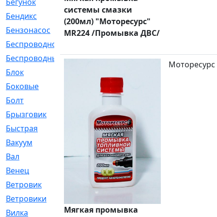
Бегунок
[21]
системы смазки
Бендикс
[26]
(200мл) "Моторесурс"
Бензонасос
[17]
MR224 /Промывка ДВС/
Беспроводное
[2]
Беспроводные
[1]
Моторесурс
Блок
[81]
Боковые
[4]
Болт
[247]
Брызговик
[77]
Быстрая
[2]
Вакуум
[23]
Вал
[194]
Венец
[16]
Ветровик
[132]
Ветровики
[2]
Мягкая промывка
Вилка
[15]