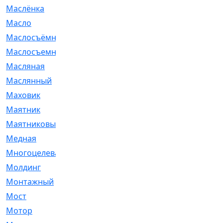
Маслёнка
[4]
Масло
[66]
Маслосъёмные
[480]
Маслосъемные
[26]
Масляная
[1]
Маслянный
[54]
Маховик
[6]
Маятник
[5]
Маятниковый
[13]
Медная
[2]
Многоцелевая
[1]
Молдинг
[14]
Монтажный
[1]
Мост
[10]
Мотор
[212]