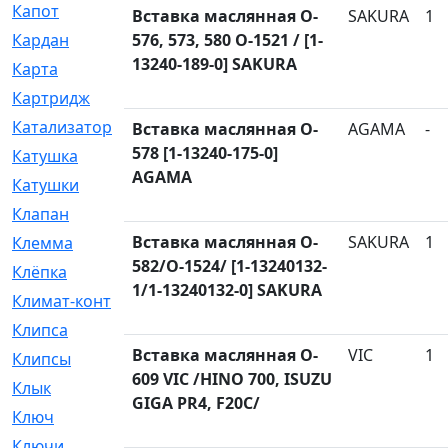
Капот
[144]
Вставка маслянная O-
SAKURA
1
Кардан
576, 573, 580 O-1521 / [1-
[131]
13240-189-0] SAKURA
Карта
[2]
Картридж
[250]
Катализатор
[1]
Вставка маслянная O-
AGAMA
-
578 [1-13240-175-0]
Катушка
[2]
AGAMA
Катушки
[291]
Клапан
[375]
Вставка маслянная O-
SAKURA
1
Клемма
[5]
582/O-1524/ [1-13240132-
Клёпка
[2]
1/1-13240132-0] SAKURA
Климат-контроль
[3]
Клипса
[21]
Вставка маслянная O-
VIC
1
Клипсы
[321]
609 VIC /HINO 700, ISUZU
Клык
[4]
GIGA PR4, F20C/
Ключ
[2]
Ключи
[3]