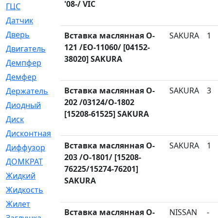
'08-/ VIC
ГЦС
[74]
Датчик
[969]
Дверь
[249]
Вставка маслянная O-
SAKURA
1
121 /EO-11060/ [04152-
Двигатель
[64]
38020] SAKURA
Демпфер
[2]
Демфер
[1]
Вставка маслянная O-
SAKURA
3
Держатель
[5]
202 /03124/O-1802
Диодный
[3]
[15208-61525] SAKURA
Диск
[418]
Дисконтная
[1]
Вставка маслянная O-
SAKURA
1
Диффузор
[1]
203 /O-1801/ [15208-
ДОМКРАТ
[1]
76225/15274-76201]
Жидкий
[5]
SAKURA
Жидкость
[80]
Жилет
[1]
Вставка маслянная O-
NISSAN
-