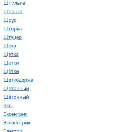
Шпилька
[215]
Шпонка
[19]
Шрус
[1107]
Шторка
[6]
Штуцер
[8]
Щека
[18]
Щетка
[31]
Щетки
[58]
Щётки
[124]
Щеткодержатель
[14]
Щеточный
[1]
Щёточный
[7]
Экс.
[4]
Эксентрик
[1]
Эксцентрик
[67]
Электро
[1]