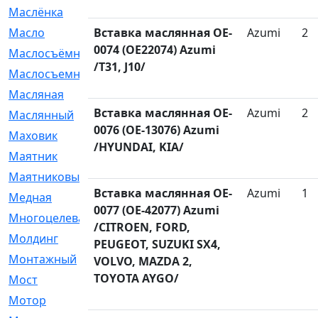
Маслёнка
[4]
Масло
Вставка маслянная OE-
[66]
Azumi
2
0074 (OE22074) Azumi
Маслосъёмные
[480]
/T31, J10/
Маслосъемные
[26]
Масляная
[1]
Вставка маслянная OE-
Azumi
2
Маслянный
[54]
0076 (OE-13076) Azumi
Маховик
[6]
/HYUNDAI, KIA/
Маятник
[5]
Маятниковый
[13]
Вставка маслянная OE-
Azumi
1
Медная
[2]
0077 (OE-42077) Azumi
Многоцелевая
[1]
/CITROEN, FORD,
Молдинг
[14]
PEUGEOT, SUZUKI SX4,
Монтажный
[1]
VOLVO, MAZDA 2,
TOYOTA AYGO/
Мост
[10]
Мотор
[212]