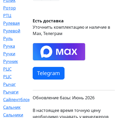
Ролик
[790]
Ротор
[2]
РТЦ
[475]
Есть доставка
Рулевая
[974]
Уточнить комплектацию и наличие в
Рулевой
[585]
Max, Телеграм
Руль
[12]
Ручка
[29]
Ручки
[3]
Ручник
[11]
РЦC
[12]
Telegram
РЦС
[84]
Рычаг
[588]
Рычаги
[3]
Обновление базы: Июнь 2026
Сайлентблок
[4208]
Сальник
[4340]
В настоящее время точную цену
Сальники
[123]
необходимо узнавать у менеджеров