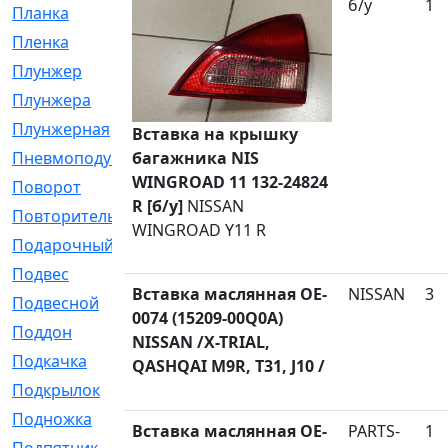
б/у
1
Планка
[21]
Пленка
[1]
Плунжер
[1]
Плунжера
[64]
Плунжерная
[91]
Вставка на крышку
багажника NIS
Пневмоподушка
[2]
WINGROAD 11 132-24824
Поворот
[12]
R [б/у]
NISSAN
Повторитель
[86]
WINGROAD Y11 R
Подарочный
[3]
Подвес
[16]
Вставка маслянная OE-
NISSAN
3
Подвесной
[7]
0074 (15209-00Q0A)
Поддон
[18]
NISSAN /X-TRIAL,
Подкачка
[5]
QASHQAI M9R, T31, J10 /
Подкрылок
[128]
Подножка
[16]
Вставка маслянная OE-
PARTS-
1