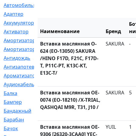
Автомобильный
[6]
Адаптер
[3]
Аккумулятор
[2]
Бо
Наименование
Бренд
ни
Активатор
[1]
Амортизатор
[608]
Вставка маслянная O-
SAKURA
-
Амортизаторы
[21]
624 (EO-13050) SAKURA
Антидождь
[1]
/HINO F17D, F21C, F17D-
T, P11C-PT, K13C-KT,
Антизапотеватель
[1]
E13C-T/
Ароматизатор
[35]
Аудиокабель
[2]
Вставка маслянная OE-
SAKURA
5
Балка
[58]
0074 (EO-18210) /X-TRIAL,
Бампер
[137]
QASHQAI M9R, T31, J10 /
Бандажный
[6]
Барабан
[5]
Вставка маслянная OE-
YUIL
1
Бачок
[40]
9306 [26320-3CAA0] YEC-