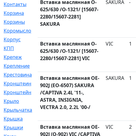
Вставка маслянная O-
SAKURA
-
Контакты
[4]
625/630 /O-1321/ [15607-
Корзина
[1]
2280/15607-2281]
Корзины
[159]
SAKURA
Коромысло
[6]
Корпус
[41]
Вставка маслянная O-
VIC
1
КПП
[70]
625/630 /O-1321/ [15607-
Крепеж
[4]
2280/15607-2281] VIC
Крепление
[23]
Крестовина
[309]
Вставка маслянная OE-
SAKURA
1
Кронштеин
[1]
902J (EO-6507) SAKURA
Кронштейн
[59]
/CAPTIVA 2.4L '11-,
ASTRA, INSIGNIA,
Крыло
[285]
VECTRA 2.0, 2.2L '00-/
Крыльчатка
[17]
Крышка
[151]
Вставка маслянная OE-
VIC
2
Крышки
[4]
902J (O-902) VIC /CAPTIVA