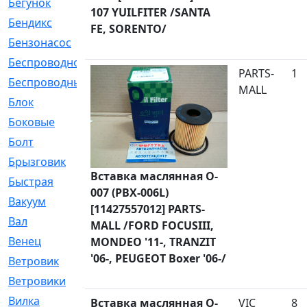
Бегунок
[21]
107 YUILFITER /SANTA
Бендикс
[26]
FE, SORENTO/
Бензонасос
[17]
Беспроводное
[2]
PARTS-
1
Беспроводные
[1]
MALL
Блок
[81]
Боковые
[4]
Болт
[247]
Брызговик
[77]
Вставка маслянная O-
Быстрая
[2]
007 (PBX-006L)
Вакуум
[23]
[11427557012] PARTS-
Вал
[194]
MALL /FORD FOCUSIII,
Венец
[16]
MONDEO '11-, TRANZIT
'06-, PEUGEOT Boxer '06-/
Ветровик
[132]
Ветровики
[2]
Вилка
[15]
Вставка маслянная O-
VIC
8