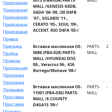
0073 (PBA-034) PARTS-
MALL
Предохранитель
[32]
MALL /GENESIS G6DB,
Предохранитель_б
[18]
G6DA '06-'08, i30 D4FB
Предохранитель_м
[21]
'07-, SOLARIS '11-,
CERATO '05-, SOUL '09-,
Предохранитель_фл.
[13]
ACCENT, RIO D4FA '05-/
Предохранительная
[2]
Привод
[198]
Присадка
[2]
Вставка маслянная OE-
PARTS-
2
0086 (PBA-028) PARTS-
MALL
Пробка
[1]
MALL /HYUNDAI IX55
Провода
[231]
08-, Veracruz 06-, KIA
Продольная
[1]
Borrego/Mohave '08-/
Прокладка
[2726]
Прокладки
[25]
Вставка маслянная OE-
PARTS-
-
Промывка
[13]
11001 (PBA-036) PARTS-
MALL
Проставка
[58]
MALL /E-COUNTY
Проставки
[38]
D4GA15 '09-/
Пружина
[23]