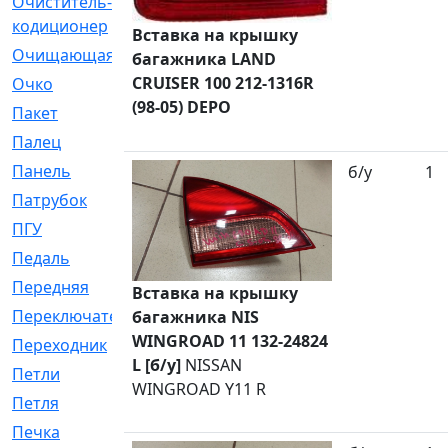
Очиститель-
[1]
кодиционер
Вставка на крышку
Очищающая
[1]
багажника LAND
CRUISER 100 212-1316R
Очко
[24]
(98-05) DEPO
Пакет
[1]
Палец
[4]
Панель
[61]
б/у
1
Патрубок
[248]
ПГУ
[2]
Педаль
[3]
Передняя
[22]
Вставка на крышку
Переключатель
[36]
багажника NIS
WINGROAD 11 132-24824
Переходник
[4]
L [б/у]
NISSAN
Петли
[23]
WINGROAD Y11 R
Петля
[3]
Печка
[3]