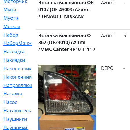
Моторчик
[6]
Вставка маслянная OE-
Azumi
-
Муфа
0107 (OE-43003) Azumi
[1]
/RENAULT, NISSAN/
Муфта
[9]
Мягкая
[3]
Набор
[6]
Вставка маслянная O-
Azumi
5
362 (OE23010) Azumi
НаборМанжетГТЦ
[33]
/MMC Canter 4P10-T '11-/
Накладка
[51]
Накладки
[1]
DEPO
-
Наконечник
[743]
Наконечники
[119]
Направляющая
[43]
Насадка
[16]
Насос
[356]
Натяжитель
[125]
Наушники
[8]
Наушники-
[2]