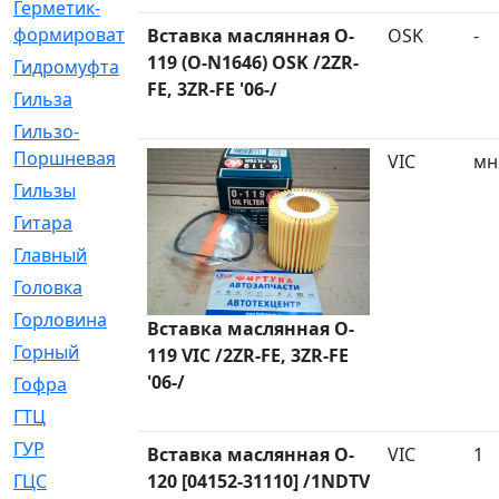
Герметик-
[3]
формирователь
Вставка маслянная O-
OSK
-
119 (O-N1646) OSK /2ZR-
Гидромуфта
[47]
FE, 3ZR-FE '06-/
Гильза
[56]
Гильзо-
[13]
Поршневая
VIC
мн
Гильзы
[259]
Гитара
[7]
Главный
[29]
Головка
[28]
Горловина
[14]
Вставка маслянная O-
Горный
[1]
119 VIC /2ZR-FE, 3ZR-FE
'06-/
Гофра
[86]
ГТЦ
[96]
ГУР
[34]
Вставка маслянная O-
VIC
1
ГЦC
120 [04152-31110] /1NDTV
[6]