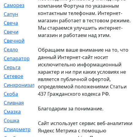
Саморез
[23]
компании Фортуна по указанным
контактным телефонам. Интернет-
Сапун
[33]
магазин работает в тестовом режиме.
Свеча
[457]
Мы стараемся улучшить интернет-
Свечи
[272]
магазин и работаем над этим.
Свечной
[2]
Седло
[7]
Обращаем ваше внимание на то, что
данный Интернет-сайт носит
Сепаратор
[6]
исключительно информационный
Серьга
[27]
характер и ни при каких условиях не
Сетевое
[6]
является публичной офертой,
Синхронизатор
[1]
определяемой положениями Статьи
437 Гражданского кодекса РФ.
Скоба
[4]
Сливная
[6]
Благодарим за понимание.
Смазка
[24]
Сошка
[8]
Сайт использует сервис веб-аналитики
Спидометр
[48]
Яндекс Метрика с помощью