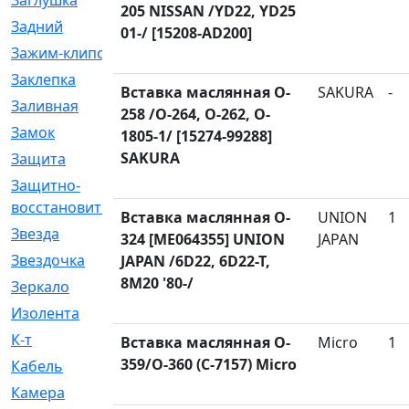
Заглушка
[21]
205 NISSAN /YD22, YD25
Задний
[528]
01-/ [15208-AD200]
Зажим-клипса
[1]
Заклепка
[1]
Вставка маслянная O-
SAKURA
-
Заливная
[4]
258 /O-264, O-262, O-
Замок
[12]
1805-1/ [15274-99288]
SAKURA
Защита
[79]
Защитно-
[4]
восстановительный
Вставка маслянная O-
UNION
1
Звезда
[1]
324 [ME064355] UNION
JAPAN
Звездочка
[5]
JAPAN /6D22, 6D22-T,
8M20 '80-/
Зеркало
[369]
Изолента
[1]
К-т
[13]
Вставка маслянная O-
Micro
1
359/O-360 (C-7157) Micro
Кабель
[50]
Камера
[4]