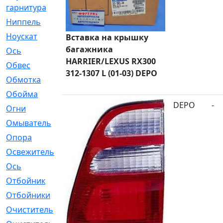
гарнитура
Ниппель
[1]
Ноускат
[53]
Вставка на крышку
багажника
Оcь
[2]
HARRIER/LEXUS RX300
Обвес
[3]
312-1307 L (01-03) DEPO
Обмотка
[4]
Обойма
[14]
DEPO
-
Огни
[1]
Омыватель
[4]
Опора
[1]
Освежитель
[1]
Ось
[4]
Отбойник
[287]
Отбойники
[80]
Очиститель
[15]