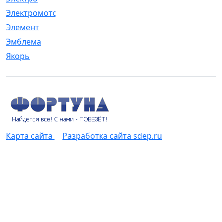
Электромотор
[1]
Элемент
[5]
Эмблема
[1]
Якорь
[4]
Карта сайта
Разработка сайта sdep.ru