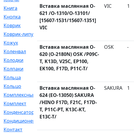
Вставка маслянная O-
VIC
1
Книга
[293]
621 /O-1310/O-13101/
Кнопка
[3]
[15607-1531/15607-1351]
Коврик
[1]
VIC
Коврик-липучка
[2]
Кожух
[4]
Вставка маслянная O-
OSK
-
Коленвал
[38]
620 (O-2180N) OSK /P09C-
Колодки
[2151]
T, K13D, V25C, EP100,
EK100, F17D, P11C-T/
Колпаки
[5]
Кольца
[1164]
Кольцо
[272]
Вставка маслянная O-
SAKURA
1
Комплексный
[1]
624 (EO-13050) SAKURA
/HINO F17D, F21C, F17D-
Комплект
[196]
T, P11C-PT, K13C-KT,
Конденсатор
[1]
E13C-T/
Кондиционер
[2]
Контакт
[3]