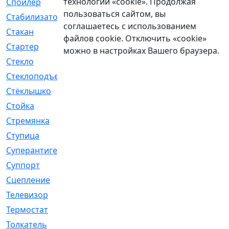
технологии «cookie». Продолжая
Спойлер
[29]
пользоваться сайтом, вы
Стабилизатор
[596]
соглашаетесь с использованием
Стакан
[7]
файлов cookie. Отключить «cookie»
Стартер
[176]
можно в настройках Вашего браузера.
Стекло
[11]
Стеклоподъемник
[12]
Стёклышко
[20]
Стойка
[969]
Стремянка
[46]
Ступица
[775]
Суперантигель
[3]
Суппорт
[198]
Сцепление
[1]
Телевизор
[13]
Термостат
[323]
Толкатель
[4]