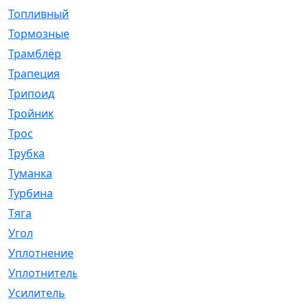
Топливный
[5]
Тормозные
[57]
Трамблёр
[54]
Трапеция
[2]
Трипоид
[16]
Тройник
[1]
Трос
[500]
Трубка
[39]
Туманка
[77]
Турбина
[69]
Тяга
[1264]
Угол
[2]
Уплотнение
[22]
Уплотнитель
[13]
Усилитель
[20]