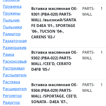
Пружинка
[1]
Вставка маслянная OE-
PARTS-
1
Пружины
[326]
9301 (PBA-020) PARTS-
MALL
MALL /высокий/SANTA
Пыльник
[1202]
FE D4EA '01-, SPORTAGE
Пыльники
[5]
'06-, TUCSON '04-,
Радиатор
[916]
CARENS '02-/
Раздаточная
[1]
Размораживатель
[1]
Вставка маслянная OE-
PARTS-
1
Рамка
[29]
9302 (PBA-022) PARTS-
MALL
Раскоксовывание
[4]
MALL /CEE'D, CERATO
Распредвал
[41]
D4FB '05-/
Распылители
[226]
Растяжка
[1]
Вставка маслянная OE-
PARTS-
1
Расширительный
[9]
9304 (PBA-029) PARTS-
MALL
Регулятор
[5]
MALL /SPORTAGE, CEE'D,
SONATA - D4EA '07-,
Редуктор
[17]