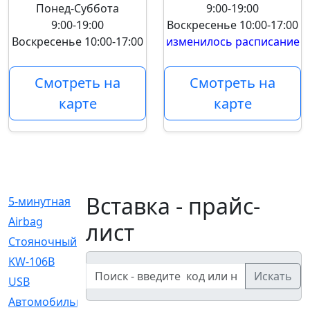
Понед-Суббота
9:00-19:00
9:00-19:00
Воскресенье
10:00-17:00
Воскресенье
10:00-17:00
изменилось расписание
Смотреть на
Смотреть на
карте
карте
Вставка - прайс-
5-минутная
[1]
Airbag
[18]
лист
Cтояночный
[1]
KW-106B
[0]
Искать
USB
[6]
Автомобильное
[6]