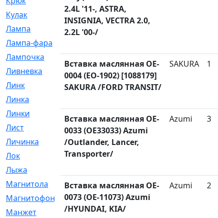
Крюк
[1]
2.4L '11-, ASTRA,
Кулак
[9]
INSIGNIA, VECTRA 2.0,
Лампа
[128]
2.2L '00-/
Лампа-фара
[4]
Лампочка
[209]
Вставка маслянная OE-
SAKURA
1
Ливневка
[66]
0004 (EO-1902) [1088179]
Линк
[3]
SAKURA /FORD TRANSIT/
Линка
[64]
Линки
[913]
Вставка маслянная OE-
Azumi
3
Лист
[144]
0033 (OE33033) Azumi
Личинка
[3]
/Outlander, Lancer,
Transporter/
Лок
[1]
Лыжа
[23]
Магнитола
[11]
Вставка маслянная OE-
Azumi
2
0073 (OE-11073) Azumi
Магнитофон
[1]
/HYUNDAI, KIA/
Манжет
[194]