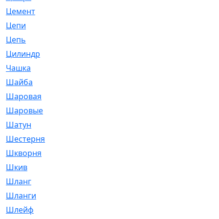
Цемент
[1]
Цепи
[314]
Цепь
[171]
Цилиндр
[55]
Чашка
[695]
Шайба
[37]
Шаровая
[900]
Шаровые
[1]
Шатун
[226]
Шестерня
[33]
Шкворня
[118]
Шкив
[129]
Шланг
[476]
Шланги
[36]
Шлейф
[70]