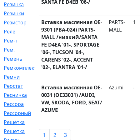
SANTA FE D4EB '06-/
Резинка
[15]
Резинки
[6]
Вставка маслянная OE-
PARTS-
1
Резистор
[1]
9301 (PBA-024) PARTS-
MALL
Реле
[20]
MALL /низкий/SANTA
Рем-т
[7]
FE D4EA '01-, SPORTAGE
Рем.
[2]
'06-, TUCSON '04-,
Ремень
[2060]
CARENS '02-, ACCENT
'02-, ELANTRA '01-/
Ремкомплект
[1924]
Ремни
[21]
Реостат
[1]
Вставка маслянная OE-
Azumi
-
Ресничка
0031 (OE33031) /AUDI,
[25]
VW, SKODA, FORD, SEAT/
Рессора
[51]
AZUMI
Рессорный
[107]
Решётка
[101]
Решетка
[21]
1
2
3