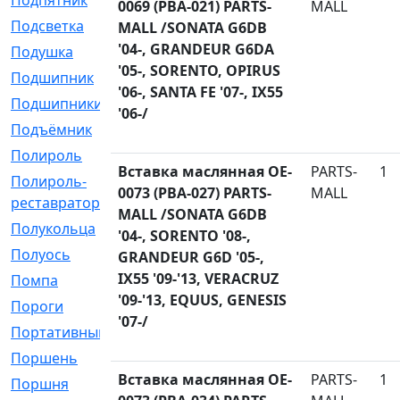
Подпятник
[1]
0069 (PBA-021) PARTS-
MALL
Подсветка
[1]
MALL /SONATA G6DB
'04-, GRANDEUR G6DA
Подушка
[1540]
'05-, SORENTO, OPIRUS
Подшипник
[1825]
'06-, SANTA FE '07-, IX55
Подшипники
[106]
'06-/
Подъёмник
[1]
Полироль
[1]
Вставка маслянная OE-
PARTS-
1
Полироль-
[1]
0073 (PBA-027) PARTS-
MALL
реставратор
MALL /SONATA G6DB
Полукольца
[107]
'04-, SORENTO '08-,
Полуось
[43]
GRANDEUR G6D '05-,
IX55 '09-'13, VERACRUZ
Помпа
[537]
'09-'13, EQUUS, GENESIS
Пороги
[1]
'07-/
Портативный
[1]
Поршень
[5]
Вставка маслянная OE-
PARTS-
1
Поршня
[833]