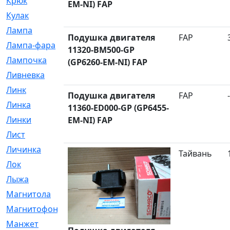
Крюк
[1]
EM-NI) FAP
Кулак
[9]
Лампа
[128]
Подушка двигателя
FAP
Лампа-фара
[4]
11320-BM500-GP
Лампочка
[209]
(GP6260-EM-NI) FAP
Ливневка
[66]
Линк
[3]
Подушка двигателя
FAP
-
Линка
[64]
11360-ED000-GP (GP6455-
Линки
[913]
EM-NI) FAP
Лист
[144]
Личинка
[3]
Тайвань
Лок
[1]
Лыжа
[23]
Магнитола
[11]
Магнитофон
[1]
Манжет
[194]