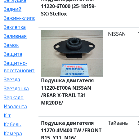
Заглушка
[21]
11220-6T000 (25-18159-
Задний
[528]
SX) Stellox
Зажим-клипса
[1]
Заклепка
[1]
NISSAN
Заливная
[4]
Замок
[12]
Защита
[79]
Защитно-
[4]
восстановительный
Звезда
[1]
Подушка двигателя
11220-ET00A NISSAN
Звездочка
[5]
/REAR X-TRAIL T31
Зеркало
[369]
MR20DE/
Изолента
[1]
К-т
[13]
Подушка двигателя
Тайвань
Кабель
[50]
11270-4M400 TW /FRONT
Камера
[4]
B15, Y11, N16/