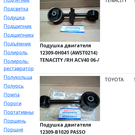
Подпятник
[1]
TENACITY
Подсветка
[1]
Подушка
[1540]
Подшипник
[1825]
Подшипники
[106]
Подъёмник
[1]
Подушка двигателя
Полироль
[1]
12309-0H041 (AWST0214)
TENACITY /RH ACV40 06-/
Полироль-
[1]
реставратор
Полукольца
[107]
TOYOTA
Полуось
[43]
Помпа
[537]
Пороги
[1]
Портативный
[1]
Поршень
[5]
Подушка двигателя
Поршня
[833]
12309-B1020 PASSO