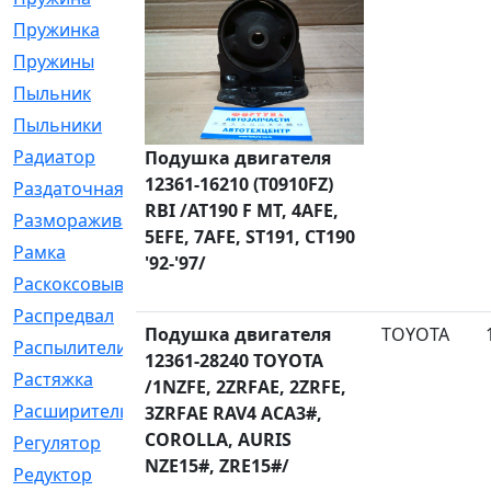
Пружинка
[1]
Пружины
[326]
Пыльник
[1202]
Пыльники
[5]
Радиатор
[916]
Подушка двигателя
12361-16210 (T0910FZ)
Раздаточная
[1]
RBI /AT190 F MT, 4AFE,
Размораживатель
[1]
5EFE, 7AFE, ST191, CT190
Рамка
[29]
'92-'97/
Раскоксовывание
[4]
Распредвал
[41]
Подушка двигателя
TOYOTA
Распылители
[226]
12361-28240 TOYOTA
Растяжка
[1]
/1NZFE, 2ZRFAE, 2ZRFE,
Расширительный
[9]
3ZRFAE RAV4 ACA3#,
COROLLA, AURIS
Регулятор
[5]
NZE15#, ZRE15#/
Редуктор
[17]