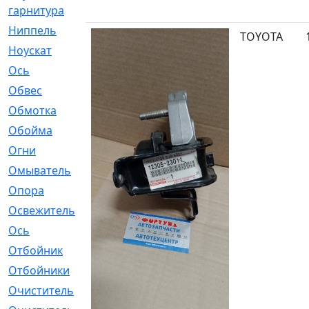
гарнитура
Ниппель
[1]
TOYOTA
Ноускат
[53]
Оcь
[2]
Обвес
[3]
Обмотка
[4]
Обойма
[14]
Огни
[1]
Омыватель
[4]
Опора
[1]
Освежитель
[1]
Ось
[4]
Отбойник
[287]
Отбойники
[80]
Очиститель
[15]