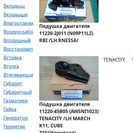
Вкладыш
[41]
Вкладыши
[1131]
Влагоотделитель
[2]
Подушка двигателя
Воздухозаборник
[2]
11220-2J011 (N09P11LZ)
Воздушный
RBI /LH RNESSA/
[1]
Восстановительный
[1]
Вставка
[168]
TENACITY
Втулка
[1875]
Втягивающий
[22]
Габарит
[286]
Габаритный
[6]
Газматики
[117]
Подушка двигателя
Гайка
[104]
11220-45B05 (AWSNI1023)
Генератор
[148]
TENACITY /LH MARCH
K11, CUBE
Герметик
[15]
Z10/(Короткая)