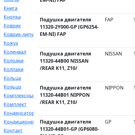
EM-NI) FAP
Книга
[293]
Кнопка
[3]
Подушка двигателя
FAP
Коврик
[1]
11320-2Y000-GP (GP6254-
EM-NI) FAP
Коврик-липучка
[2]
Кожух
[4]
Коленвал
[38]
Подушка двигателя
NISSAN
Колодки
[2151]
11320-44B00 NISSAN
/REAR K11, Z10/
Колпаки
[5]
Кольца
[1164]
Кольцо
[272]
Подушка двигателя
NIPPON
11320-44B01 NIPPON
Комплексный
[1]
/REAR K11, Z10/
Комплект
[196]
Конденсатор
[1]
Кондиционер
Подушка двигателя
[2]
GP
11320-44B01-GP (GP6080-
Контакт
[3]