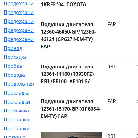
Предохранитель
[32]
1KRFE '04- TOYOTA
Предохранитель_б
[18]
Предохранитель_м
[21]
Подушка двигателя
FAP
-
Предохранитель_фл.
[13]
12360-46050-GP/12360-
Предохранительная
46121 (GP6271-EM-TY)
[2]
FAP
Привод
[198]
Присадка
[2]
Пробка
[1]
Подушка двигателя
RBI
12361-11160 (T0930FZ)
Провода
[231]
RBI /EE100, AE101 F/
Продольная
[1]
Прокладка
[2726]
Подушка двигателя
FAP
Прокладки
[25]
12361-15170-GP (GP6084-
Промывка
[13]
EM-TY) FAP
Проставка
[58]
Проставки
[38]
RBI
Пружина
[23]