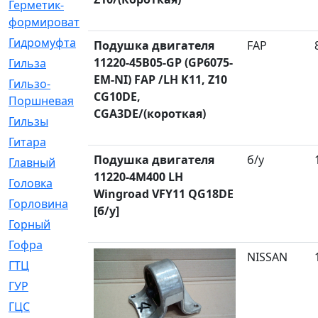
Герметик-
[3]
формирователь
Гидромуфта
[47]
Подушка двигателя
FAP
11220-45B05-GP (GP6075-
Гильза
[56]
EM-NI) FAP /LH K11, Z10
Гильзо-
[13]
CG10DE,
Поршневая
CGA3DE/(короткая)
Гильзы
[259]
Гитара
[7]
Подушка двигателя
б/у
Главный
[29]
11220-4M400 LH
Головка
[28]
Wingroad VFY11 QG18DE
Горловина
[14]
[б/у]
Горный
[1]
Гофра
[86]
NISSAN
ГТЦ
[96]
ГУР
[34]
ГЦC
[6]