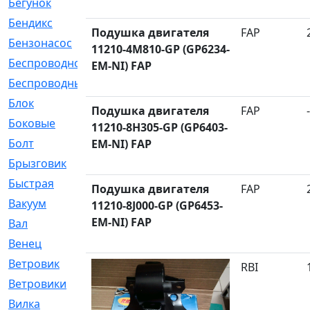
Бегунок
[21]
Бендикс
[26]
Подушка двигателя
FAP
Бензонасос
[17]
11210-4M810-GP (GP6234-
Беспроводное
[2]
EM-NI) FAP
Беспроводные
[1]
Блок
[81]
Подушка двигателя
FAP
-
Боковые
[4]
11210-8H305-GP (GP6403-
Болт
[247]
EM-NI) FAP
Брызговик
[77]
Быстрая
[2]
Подушка двигателя
FAP
Вакуум
[23]
11210-8J000-GP (GP6453-
EM-NI) FAP
Вал
[194]
Венец
[16]
Ветровик
[132]
RBI
Ветровики
[2]
Вилка
[15]