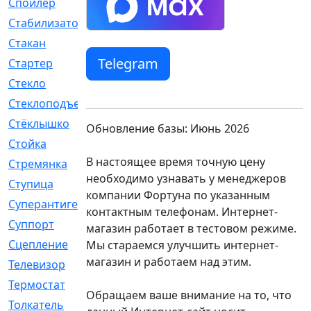
Спойлер
[29]
Стабилизатор
[596]
Стакан
[7]
Telegram
Стартер
[176]
Стекло
[11]
Стеклоподъемник
[12]
Стёклышко
[20]
Обновление базы: Июнь 2026
Стойка
[969]
В настоящее время точную цену
Стремянка
[46]
необходимо узнавать у менеджеров
Ступица
[775]
компании Фортуна по указанным
Суперантигель
[3]
контактным телефонам. Интернет-
Суппорт
[198]
магазин работает в тестовом режиме.
Сцепление
[1]
Мы стараемся улучшить интернет-
магазин и работаем над этим.
Телевизор
[13]
Термостат
[323]
Обращаем ваше внимание на то, что
Толкатель
[4]