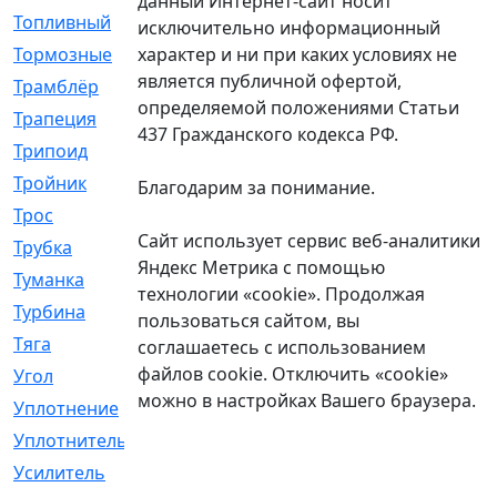
данный Интернет-сайт носит
Топливный
[5]
исключительно информационный
характер и ни при каких условиях не
Тормозные
[57]
является публичной офертой,
Трамблёр
[54]
определяемой положениями Статьи
Трапеция
[2]
437 Гражданского кодекса РФ.
Трипоид
[16]
Тройник
[1]
Благодарим за понимание.
Трос
[500]
Сайт использует сервис веб-аналитики
Трубка
[39]
Яндекс Метрика с помощью
Туманка
[77]
технологии «cookie». Продолжая
Турбина
[69]
пользоваться сайтом, вы
Тяга
[1264]
соглашаетесь с использованием
файлов cookie. Отключить «cookie»
Угол
[2]
можно в настройках Вашего браузера.
Уплотнение
[22]
Уплотнитель
[13]
Усилитель
[20]