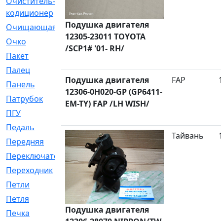
Очиститель-
[1]
кодиционер
Подушка двигателя
Очищающая
[1]
12305-23011 TOYOTA
Очко
[24]
/SCP1# '01- RH/
Пакет
[1]
Палец
[4]
Подушка двигателя
FAP
Панель
[61]
12306-0H020-GP (GP6411-
Патрубок
[248]
EM-TY) FAP /LH WISH/
ПГУ
[2]
Педаль
[3]
Тайвань
Передняя
[22]
Переключатель
[36]
Переходник
[4]
Петли
[23]
Петля
[3]
Подушка двигателя
Печка
[3]