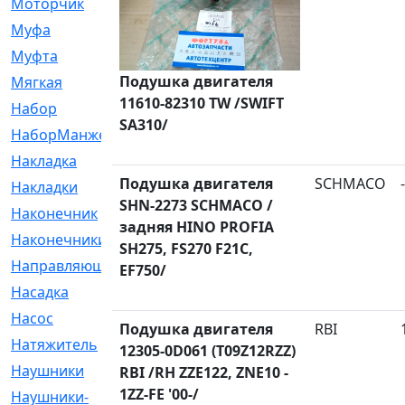
Моторчик
[6]
Муфа
[1]
Муфта
[9]
Подушка двигателя
Мягкая
[3]
11610-82310 TW /SWIFT
Набор
[6]
SA310/
НаборМанжетГТЦ
[33]
Накладка
[51]
Подушка двигателя
SCHMACO
-
Накладки
[1]
SHN-2273 SCHMACO /
Наконечник
[743]
задняя HINO PROFIA
Наконечники
[119]
SH275, FS270 F21C,
Направляющая
[43]
EF750/
Насадка
[16]
Насос
[356]
Подушка двигателя
RBI
Натяжитель
[125]
12305-0D061 (T09Z12RZZ)
Наушники
[8]
RBI /RH ZZE122, ZNE10 -
1ZZ-FE '00-/
Наушники-
[2]