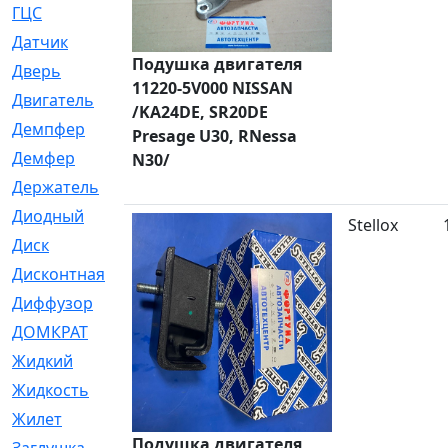
ГЦС
[74]
Датчик
[969]
Подушка двигателя
Дверь
[249]
11220-5V000 NISSAN
Двигатель
[64]
/KA24DE, SR20DE
Демпфер
[2]
Presage U30, RNessa
Демфер
[1]
N30/
Держатель
[5]
Диодный
[3]
Stellox
Диск
[418]
Дисконтная
[1]
Диффузор
[1]
ДОМКРАТ
[1]
Жидкий
[5]
Жидкость
[80]
Жилет
[1]
Подушка двигателя