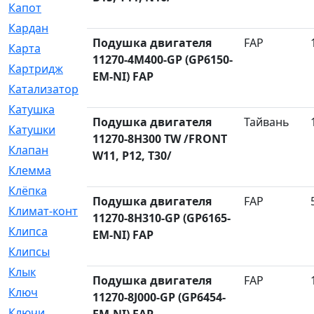
Капот
[144]
Кардан
[131]
Подушка двигателя
FAP
Карта
[2]
11270-4M400-GP (GP6150-
Картридж
[250]
EM-NI) FAP
Катализатор
[1]
Катушка
[2]
Подушка двигателя
Тайвань
Катушки
[291]
11270-8H300 TW /FRONT
Клапан
[375]
W11, P12, T30/
Клемма
[5]
Клёпка
[2]
Подушка двигателя
FAP
Климат-контроль
[3]
11270-8H310-GP (GP6165-
Клипса
[21]
EM-NI) FAP
Клипсы
[321]
Клык
[4]
Подушка двигателя
FAP
Ключ
[2]
11270-8J000-GP (GP6454-
Ключи
[3]