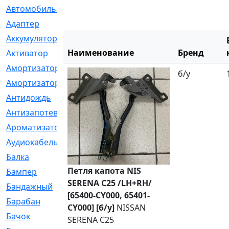
Автомобильный
[6]
Адаптер
[3]
Аккумулятор
[2]
Наименование
Бренд
Активатор
[1]
Амортизатор
[608]
б/у
Амортизаторы
[21]
Антидождь
[1]
Антизапотеватель
[1]
Ароматизатор
[35]
Аудиокабель
[2]
Балка
[58]
Петля капота NIS
Бампер
[137]
SERENA C25 /LH+RH/
Бандажный
[6]
[65400-CY000, 65401-
Барабан
[5]
CY000] [б/у]
NISSAN
Бачок
[40]
SERENA C25