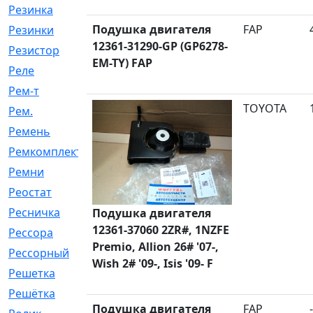
Резинка
[15]
Подушка двигателя
FAP
Резинки
[6]
12361-31290-GP (GP6278-
Резистор
[1]
EM-TY) FAP
Реле
[20]
Рем-т
[7]
TOYOTA
Рем.
[2]
Ремень
[2060]
Ремкомплект
[1924]
Ремни
[21]
Реостат
[1]
Ресничка
[25]
Подушка двигателя
12361-37060 2ZR#, 1NZFE
Рессора
[51]
Premio, Allion 26# '07-,
Рессорный
[107]
Wish 2# '09-, Isis '09- F
Решетка
[21]
Решётка
[101]
Подушка двигателя
FAP
-