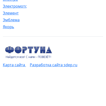
Электромотор
[1]
Элемент
[5]
Эмблема
[1]
Якорь
[4]
Карта сайта
Разработка сайта sdep.ru