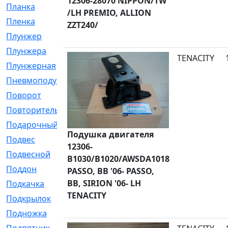
12306-28070 NIPPON/TW
Планка
[21]
/LH PREMIO, ALLION
Пленка
[1]
ZZT240/
Плунжер
[1]
Плунжера
[64]
TENACITY
Плунжерная
[91]
Пневмоподушка
[2]
Поворот
[12]
Повторитель
[86]
Подарочный
[3]
Подушка двигателя
Подвес
[16]
12306-
Подвесной
[7]
B1030/B1020/AWSDA1018
Поддон
[18]
PASSO, BB '06- PASSO,
BB, SIRION '06- LH
Подкачка
[5]
TENACITY
Подкрылок
[128]
Подножка
[16]