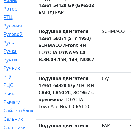
Ролик
[790]
12361-54120-GP (GP6508-
Ротор
[2]
EM-TY) FAP
РТЦ
[475]
Рулевая
[974]
Подушка двигателя
SCHMACO
-
Рулевой
[585]
12361-56071 (STY-1952)
Руль
[12]
SCHMACO /Front RH
Ручка
[29]
TOYOTA DYNA 95-04
B.3B.4B.15B, 14B, N04C/
Ручки
[3]
Ручник
[11]
РЦC
[12]
Подушка двигателя
б/у
РЦС
[84]
12361-64320 б/у /LH=RH
CR40, CR50 2C, 3C '96-/ c
Рычаг
[588]
крепежом
TOYOTA
Рычаги
[3]
TownAce Noah CR51 2C
Сайлентблок
[4208]
Сальник
[4340]
Подушка двигателя
FAP
Сальники
[123]