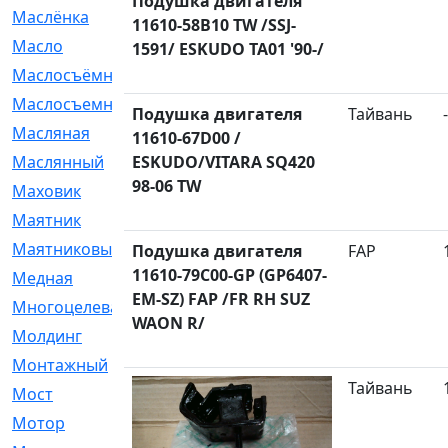
Подушка двигателя
Маслёнка
[4]
11610-58B10 TW /SSJ-
Масло
[66]
1591/ ESKUDO TA01 '90-/
Маслосъёмные
[480]
Маслосъемные
[26]
Подушка двигателя
Тайвань
-
Масляная
[1]
11610-67D00 /
Маслянный
ESKUDO/VITARA SQ420
[54]
98-06 TW
Маховик
[6]
Маятник
[5]
Маятниковый
[13]
Подушка двигателя
FAP
11610-79C00-GP (GP6407-
Медная
[2]
EM-SZ) FAP /FR RH SUZ
Многоцелевая
[1]
WAON R/
Молдинг
[14]
Монтажный
[1]
Тайвань
Мост
[10]
Мотор
[212]