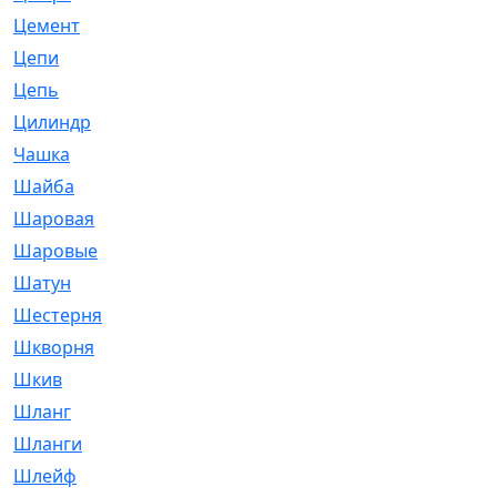
Цемент
[1]
Цепи
[314]
Цепь
[171]
Цилиндр
[55]
Чашка
[695]
Шайба
[37]
Шаровая
[900]
Шаровые
[1]
Шатун
[226]
Шестерня
[33]
Шкворня
[118]
Шкив
[129]
Шланг
[476]
Шланги
[36]
Шлейф
[70]