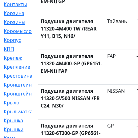
EM-NI) GP
Контакты
[4]
Корзина
[1]
Подушка двигателя
Тайвань
Корзины
[159]
11320-4M400 TW /REAR
Коромысло
[6]
Y11, B15, N16/
Корпус
[41]
КПП
[70]
Подушка двигателя
FAP
-
Крепеж
[4]
11320-4M400-GP (GP6151-
Крепление
[23]
EM-NI) FAP
Крестовина
[309]
Кронштеин
[1]
Подушка двигателя
NISSAN
Кронштейн
[59]
11320-5V500 NISSAN /FR
Крыло
[285]
C24, N30/
Крыльчатка
[17]
Крышка
[151]
Подушка двигателя
GP
-
Крышки
[4]
11320-6T300-GP (GP6561-