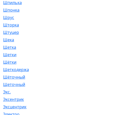
Шпилька
[215]
Шпонка
[19]
Шрус
[1107]
Шторка
[6]
Штуцер
[8]
Щека
[18]
Щетка
[31]
Щетки
[58]
Щётки
[124]
Щеткодержатель
[14]
Щёточный
[7]
Щеточный
[1]
Экс.
[4]
Эксентрик
[1]
Эксцентрик
[67]
Электро
[1]