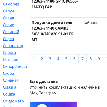
12363-74100-GP (GP6566-
Саморез
[23]
EM-TY) FAP
Сапун
[33]
Свеча
[457]
Подушка двигателя
Тайвань
-
Свечи
[272]
12363-74140 CAMRI
Свечной
[2]
SXV10/MCV20 91-01 FR
Седло
[7]
MT
Сепаратор
[6]
Серьга
[27]
1
2
3
4
5
6
7
8
9
Сетевое
[6]
Синхронизатор
[1]
Скоба
[4]
Сливная
[6]
Есть доставка
Смазка
Уточнить комплектацию и наличие в
[24]
Max, Телеграм
Сошка
[8]
Спидометр
[48]