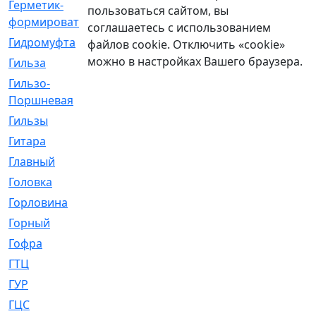
Герметик-
[3]
пользоваться сайтом, вы
формирователь
соглашаетесь с использованием
Гидромуфта
[47]
файлов cookie. Отключить «cookie»
можно в настройках Вашего браузера.
Гильза
[56]
Гильзо-
[13]
Поршневая
Гильзы
[259]
Гитара
[7]
Главный
[29]
Головка
[28]
Горловина
[14]
Горный
[1]
Гофра
[86]
ГТЦ
[96]
ГУР
[34]
ГЦC
[6]