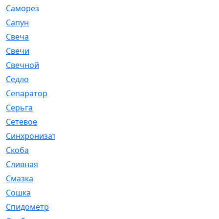
Саморез
[23]
Сапун
[33]
Свеча
[457]
Свечи
[272]
Свечной
[2]
Седло
[7]
Сепаратор
[6]
Серьга
[27]
Сетевое
[6]
Синхронизатор
[1]
Скоба
[4]
Сливная
[6]
Смазка
[24]
Сошка
[8]
Спидометр
[48]