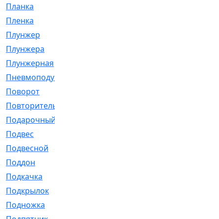
Планка
[21]
Пленка
[1]
Плунжер
[1]
Плунжера
[64]
Плунжерная
[91]
Пневмоподушка
[2]
Поворот
[12]
Повторитель
[86]
Подарочный
[3]
Подвес
[16]
Подвесной
[7]
Поддон
[18]
Подкачка
[5]
Подкрылок
[128]
Подножка
[16]