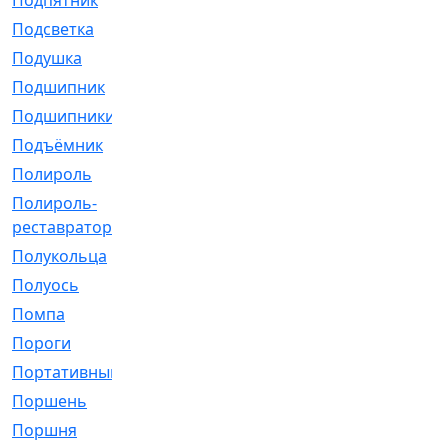
Подпятник
[1]
Подсветка
[1]
Подушка
[1540]
Подшипник
[1825]
Подшипники
[106]
Подъёмник
[1]
Полироль
[1]
Полироль-
[1]
реставратор
Полукольца
[107]
Полуось
[43]
Помпа
[537]
Пороги
[1]
Портативный
[1]
Поршень
[5]
Поршня
[833]