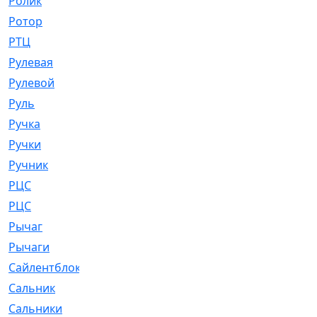
Ролик
[790]
Ротор
[2]
РТЦ
[475]
Рулевая
[974]
Рулевой
[585]
Руль
[12]
Ручка
[29]
Ручки
[3]
Ручник
[11]
РЦC
[12]
РЦС
[84]
Рычаг
[588]
Рычаги
[3]
Сайлентблок
[4208]
Сальник
[4340]
Сальники
[123]