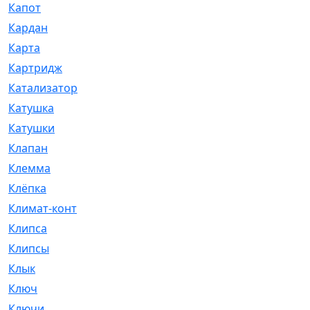
Капот
[144]
Кардан
[131]
Карта
[2]
Картридж
[250]
Катализатор
[1]
Катушка
[2]
Катушки
[291]
Клапан
[375]
Клемма
[5]
Клёпка
[2]
Климат-контроль
[3]
Клипса
[21]
Клипсы
[321]
Клык
[4]
Ключ
[2]
Ключи
[3]