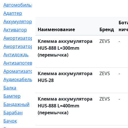
Автомобильный
[6]
Адаптер
[3]
Аккумулятор
[2]
Бот
Наименование
Бренд
нич
Активатор
[1]
Амортизатор
[608]
Клемма аккумулятора
ZEVS
-
Амортизаторы
[21]
HUS-888 L=300mm
Антидождь
[1]
(перемычка)
Антизапотеватель
[1]
Ароматизатор
[35]
Клемма аккумулятора
ZEVS
-
Аудиокабель
[2]
HUS-28
Балка
[58]
Бампер
[137]
Клемма аккумулятора
ZEVS
-
Бандажный
[6]
HUS-888 L=400mm
Барабан
(перемычка)
[5]
Бачок
[40]