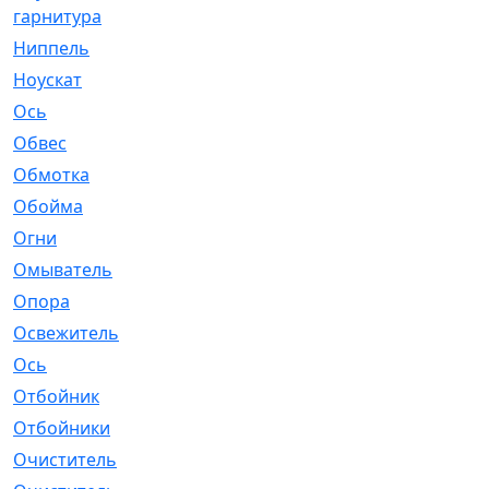
гарнитура
Ниппель
[1]
Ноускат
[53]
Оcь
[2]
Обвес
[3]
Обмотка
[4]
Обойма
[14]
Огни
[1]
Омыватель
[4]
Опора
[1]
Освежитель
[1]
Ось
[4]
Отбойник
[287]
Отбойники
[80]
Очиститель
[15]