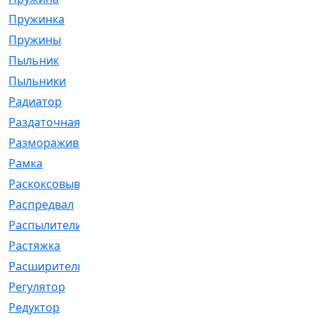
Пружинка
[1]
Пружины
[326]
Пыльник
[1202]
Пыльники
[5]
Радиатор
[916]
Раздаточная
[1]
Размораживатель
[1]
Рамка
[29]
Раскоксовывание
[4]
Распредвал
[41]
Распылители
[226]
Растяжка
[1]
Расширительный
[9]
Регулятор
[5]
Редуктор
[17]