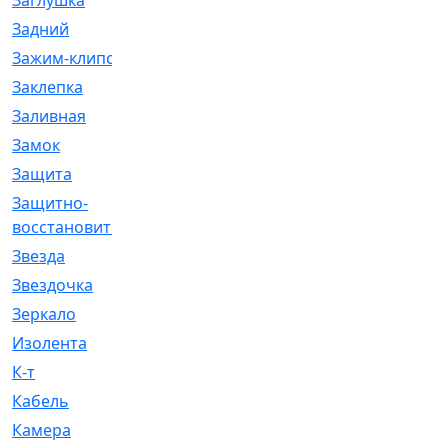
Заглушка
[21]
Задний
[528]
Зажим-клипса
[1]
Заклепка
[1]
Заливная
[4]
Замок
[12]
Защита
[79]
Защитно-
[4]
восстановительный
Звезда
[1]
Звездочка
[5]
Зеркало
[369]
Изолента
[1]
К-т
[13]
Кабель
[50]
Камера
[4]