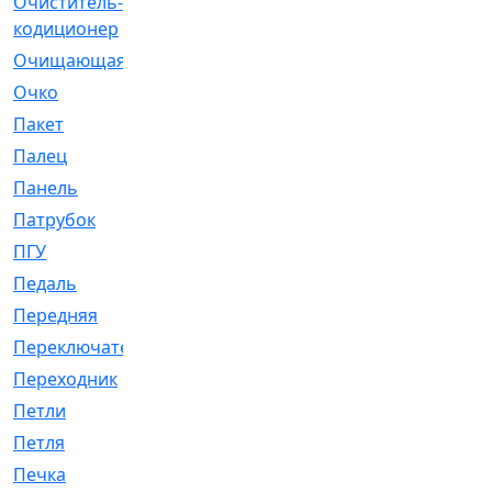
Очиститель-
[1]
кодиционер
Очищающая
[1]
Очко
[24]
Пакет
[1]
Палец
[4]
Панель
[61]
Патрубок
[248]
ПГУ
[2]
Педаль
[3]
Передняя
[22]
Переключатель
[36]
Переходник
[4]
Петли
[23]
Петля
[3]
Печка
[3]