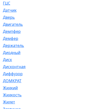
ГЦС
[74]
Датчик
[969]
Дверь
[249]
Двигатель
[64]
Демпфер
[2]
Демфер
[1]
Держатель
[5]
Диодный
[3]
Диск
[418]
Дисконтная
[1]
Диффузор
[1]
ДОМКРАТ
[1]
Жидкий
[5]
Жидкость
[80]
Жилет
[1]