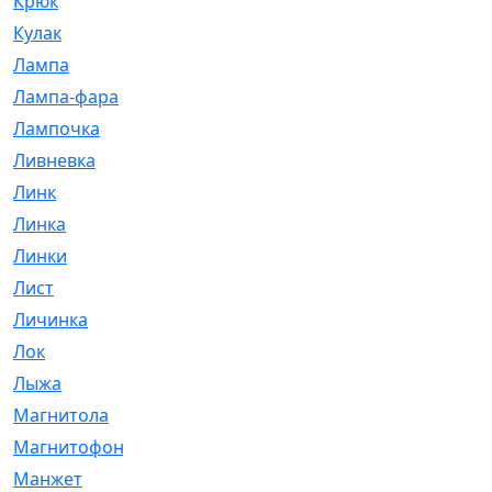
Крюк
[1]
Кулак
[9]
Лампа
[128]
Лампа-фара
[4]
Лампочка
[209]
Ливневка
[66]
Линк
[3]
Линка
[64]
Линки
[913]
Лист
[144]
Личинка
[3]
Лок
[1]
Лыжа
[23]
Магнитола
[11]
Магнитофон
[1]
Манжет
[194]