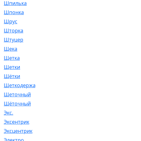
Шпилька
[215]
Шпонка
[19]
Шрус
[1107]
Шторка
[6]
Штуцер
[8]
Щека
[18]
Щетка
[31]
Щетки
[58]
Щётки
[124]
Щеткодержатель
[14]
Щеточный
[1]
Щёточный
[7]
Экс.
[4]
Эксентрик
[1]
Эксцентрик
[67]
Электро
[1]