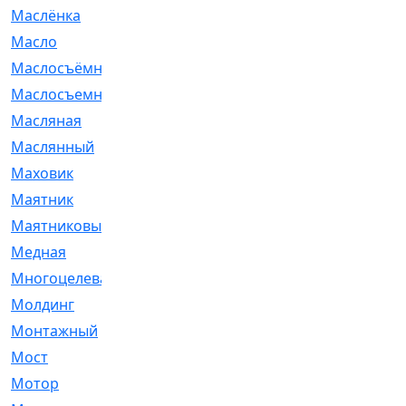
Маслёнка
[4]
Масло
[66]
Маслосъёмные
[480]
Маслосъемные
[26]
Масляная
[1]
Маслянный
[54]
Маховик
[6]
Маятник
[5]
Маятниковый
[13]
Медная
[2]
Многоцелевая
[1]
Молдинг
[14]
Монтажный
[1]
Мост
[10]
Мотор
[212]