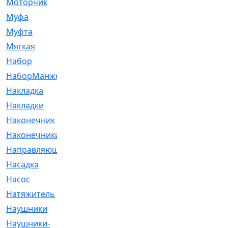
Моторчик
[6]
Муфа
[1]
Муфта
[9]
Мягкая
[3]
Набор
[6]
НаборМанжетГТЦ
[33]
Накладка
[51]
Накладки
[1]
Наконечник
[743]
Наконечники
[119]
Направляющая
[43]
Насадка
[16]
Насос
[356]
Натяжитель
[125]
Наушники
[8]
Наушники-
[2]