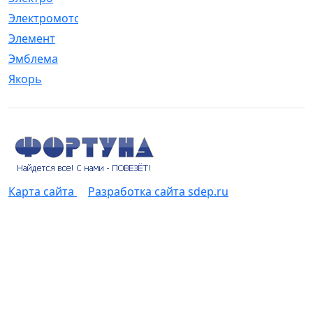
Электромотор
[1]
Элемент
[5]
Эмблема
[1]
Якорь
[4]
Карта сайта
Разработка сайта sdep.ru