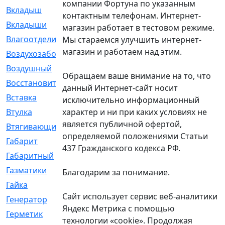
компании Фортуна по указанным
Вкладыш
[41]
контактным телефонам. Интернет-
Вкладыши
[1131]
магазин работает в тестовом режиме.
Влагоотделитель
[2]
Мы стараемся улучшить интернет-
магазин и работаем над этим.
Воздухозаборник
[2]
Воздушный
[1]
Обращаем ваше внимание на то, что
Восстановительный
[1]
данный Интернет-сайт носит
Вставка
[168]
исключительно информационный
характер и ни при каких условиях не
Втулка
[1875]
является публичной офертой,
Втягивающий
[22]
определяемой положениями Статьи
Габарит
[286]
437 Гражданского кодекса РФ.
Габаритный
[6]
Газматики
[117]
Благодарим за понимание.
Гайка
[104]
Сайт использует сервис веб-аналитики
Генератор
[148]
Яндекс Метрика с помощью
Герметик
[15]
технологии «cookie». Продолжая