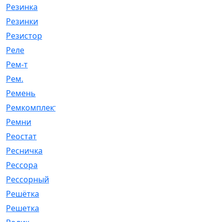
Резинка
[15]
Резинки
[6]
Резистор
[1]
Реле
[20]
Рем-т
[7]
Рем.
[2]
Ремень
[2060]
Ремкомплект
[1924]
Ремни
[21]
Реостат
[1]
Ресничка
[25]
Рессора
[51]
Рессорный
[107]
Решётка
[101]
Решетка
[21]