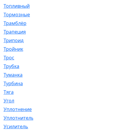
Топливный
[5]
Тормозные
[57]
Трамблёр
[54]
Трапеция
[2]
Трипоид
[16]
Тройник
[1]
Трос
[500]
Трубка
[39]
Туманка
[77]
Турбина
[69]
Тяга
[1264]
Угол
[2]
Уплотнение
[22]
Уплотнитель
[13]
Усилитель
[20]