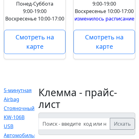
Понед-Суббота
9:00-19:00
9:00-19:00
Воскресенье
10:00-17:00
Воскресенье
10:00-17:00
изменилось расписание
Смотреть на
Смотреть на
карте
карте
Клемма - прайс-
5-минутная
[1]
Airbag
[18]
лист
Cтояночный
[1]
KW-106B
[0]
Искать
USB
[6]
Автомобильное
[6]