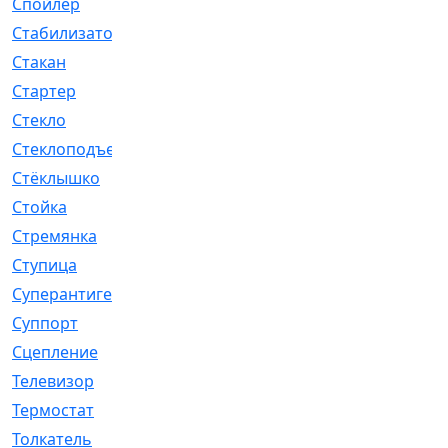
Спойлер
[29]
Стабилизатор
[596]
Стакан
[7]
Стартер
[176]
Стекло
[11]
Стеклоподъемник
[12]
Стёклышко
[20]
Стойка
[969]
Стремянка
[46]
Ступица
[775]
Суперантигель
[3]
Суппорт
[198]
Сцепление
[1]
Телевизор
[13]
Термостат
[323]
Толкатель
[4]