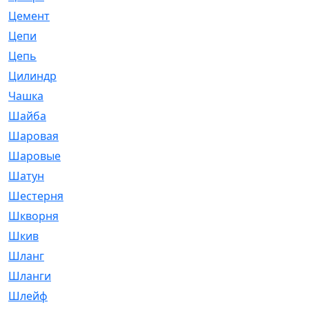
Цемент
[1]
Цепи
[314]
Цепь
[171]
Цилиндр
[55]
Чашка
[695]
Шайба
[37]
Шаровая
[900]
Шаровые
[1]
Шатун
[226]
Шестерня
[33]
Шкворня
[118]
Шкив
[129]
Шланг
[476]
Шланги
[36]
Шлейф
[70]