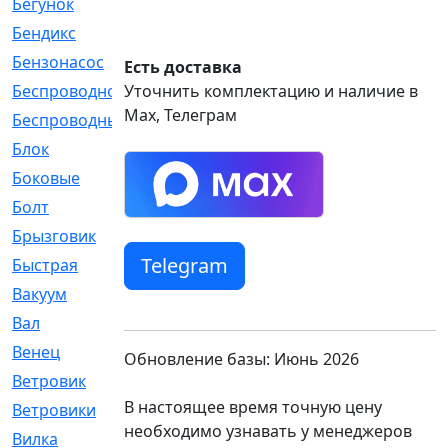
Бегунок
[21]
Бендикс
[26]
Бензонасос
[17]
Есть доставка
Беспроводное
Уточнить комплектацию и наличие в
[2]
Max, Телеграм
Беспроводные
[1]
Блок
[81]
Боковые
[4]
Болт
[247]
Брызговик
[77]
Telegram
Быстрая
[2]
Вакуум
[23]
Вал
[194]
Венец
[16]
Обновление базы: Июнь 2026
Ветровик
[132]
В настоящее время точную цену
Ветровики
[2]
необходимо узнавать у менеджеров
Вилка
[15]