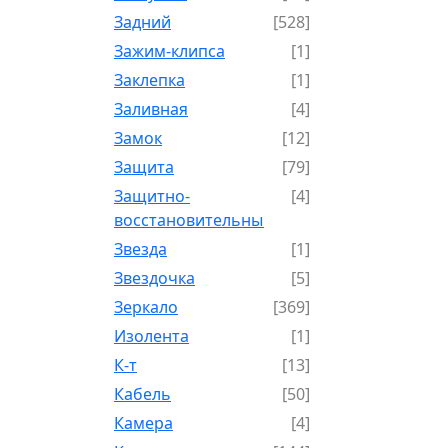
Задний
[528]
Зажим-клипса
[1]
Заклепка
[1]
Заливная
[4]
Замок
[12]
Защита
[79]
Защитно-
[4]
восстановительный
Звезда
[1]
Звездочка
[5]
Зеркало
[369]
Изолента
[1]
К-т
[13]
Кабель
[50]
Камера
[4]