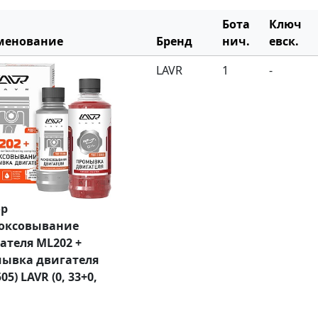
Бота
Ключ
менование
Бренд
нич.
евск.
LAVR
1
-
ор
оксовывание
ателя ML202 +
ывка двигателя
05) LAVR (0, 33+0,