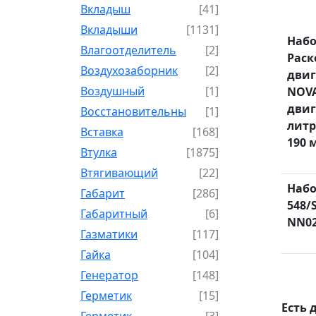
Вкладыш
[41]
Вкладыши
[1131]
Наб
Влагоотделитель
[2]
Раск
Воздухозаборник
[2]
двиг
Воздушный
[1]
NOVA
двиг
Восстановительный
[1]
литр
Вставка
[168]
190 
Втулка
[1875]
Втягивающий
[22]
Наб
Габарит
[286]
548/
Габаритный
[6]
NN02
Газматики
[117]
Гайка
[104]
Генератор
[148]
Герметик
[15]
Есть 
Герметик-
[3]