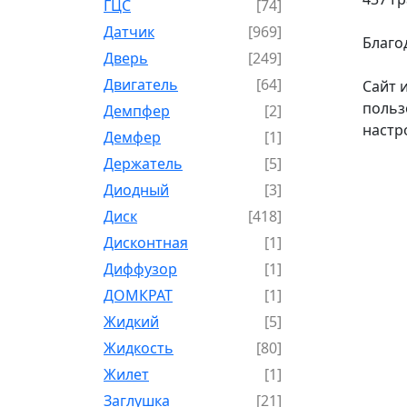
ГЦС
[74]
Датчик
[969]
Благо
Дверь
[249]
Двигатель
[64]
Сайт 
польз
Демпфер
[2]
настр
Демфер
[1]
Держатель
[5]
Диодный
[3]
Диск
[418]
Дисконтная
[1]
Диффузор
[1]
ДОМКРАТ
[1]
Жидкий
[5]
Жидкость
[80]
Жилет
[1]
Заглушка
[21]