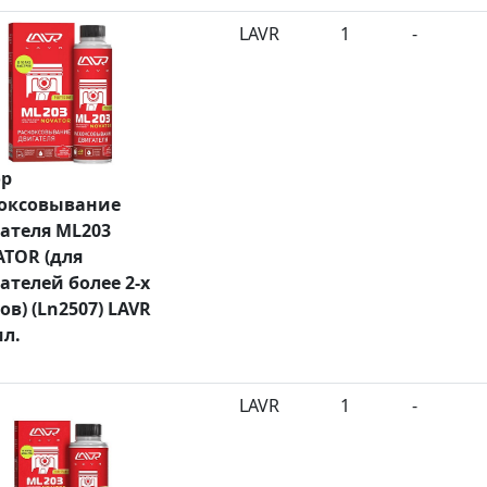
LAVR
1
-
ор
оксовывание
ателя ML203
TOR (для
ателей более 2-х
ов) (Ln2507) LAVR
мл.
LAVR
1
-