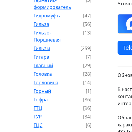
Уточн
формирователь
Гидромуфта
[47]
Гильза
[56]
Гильзо-
[13]
Поршневая
Te
Гильзы
[259]
Гитара
[7]
Главный
[29]
Головка
[28]
Обнов
Горловина
[14]
В нас
Горный
[1]
конта
Гофра
[86]
интер
ГТЦ
[96]
ГУР
[34]
Обращ
харак
ГЦC
[6]
437 Г