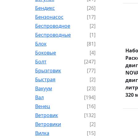
Бендикс
[26]
Бензонасос
[17]
Беспроводное
[2]
Беспроводные
[1]
Блок
[81]
Наб
Боковые
[4]
Раск
Болт
[247]
двиг
Брызговик
[77]
NOVA
Быстрая
[2]
двиг
литр
Вакуум
[23]
320 
Вал
[194]
Венец
[16]
Ветровик
[132]
Ветровики
[2]
Вилка
[15]