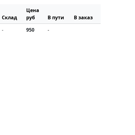
Цена
Склад
руб
В пути
В заказ
-
950
-