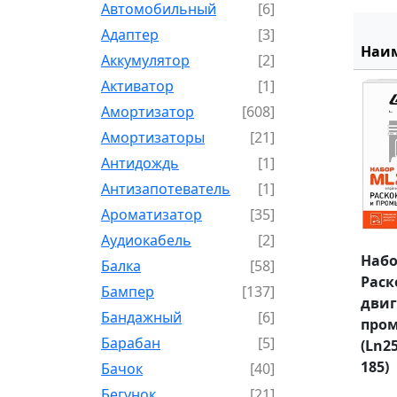
Автомобильный
[6]
Адаптер
[3]
Наи
Аккумулятор
[2]
Активатор
[1]
Амортизатор
[608]
Амортизаторы
[21]
Антидождь
[1]
Антизапотеватель
[1]
Ароматизатор
[35]
Аудиокабель
[2]
Наб
Балка
[58]
Раск
Бампер
[137]
двиг
Бандажный
[6]
пром
Барабан
[5]
(Ln25
185)
Бачок
[40]
Бегунок
[21]