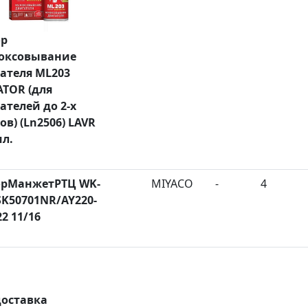
ор
оксовывание
ателя ML203
TOR (для
ателей до 2-х
ов) (Ln2506) LAVR
мл.
орМанжетРТЦ WK-
MIYACO
-
4
SK50701NR/AY220-
2 11/16
доставка