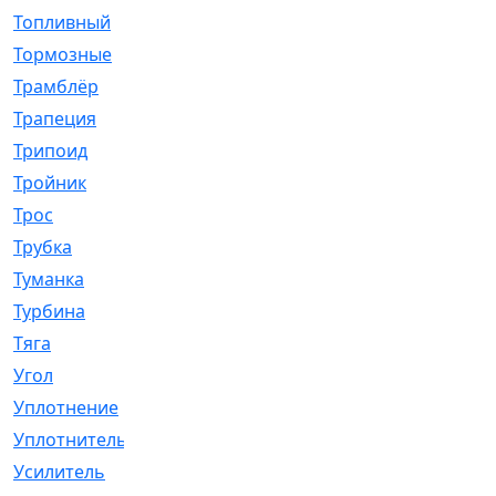
Топливный
[5]
Тормозные
[57]
Трамблёр
[54]
Трапеция
[2]
Трипоид
[16]
Тройник
[1]
Трос
[500]
Трубка
[39]
Туманка
[77]
Турбина
[69]
Тяга
[1264]
Угол
[2]
Уплотнение
[22]
Уплотнитель
[13]
Усилитель
[20]