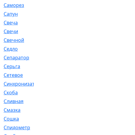
Саморез
[23]
Сапун
[33]
Свеча
[457]
Свечи
[272]
Свечной
[2]
Седло
[7]
Сепаратор
[6]
Серьга
[27]
Сетевое
[6]
Синхронизатор
[1]
Скоба
[4]
Сливная
[6]
Смазка
[24]
Сошка
[8]
Спидометр
[48]