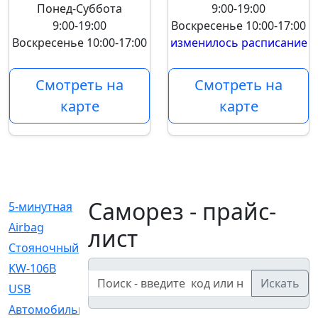
Понед-Суббота
9:00-19:00
9:00-19:00
Воскресенье
10:00-17:00
Воскресенье
10:00-17:00
изменилось расписание
Смотреть на
Смотреть на
карте
карте
Саморез - прайс-
5-минутная
[1]
Airbag
[18]
лист
Cтояночный
[1]
KW-106B
[0]
Искать
USB
[6]
Автомобильное
[6]