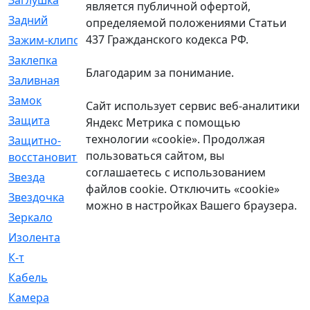
Заглушка
[21]
является публичной офертой,
Задний
[528]
определяемой положениями Статьи
437 Гражданского кодекса РФ.
Зажим-клипса
[1]
Заклепка
[1]
Благодарим за понимание.
Заливная
[4]
Замок
[12]
Сайт использует сервис веб-аналитики
Защита
[79]
Яндекс Метрика с помощью
технологии «cookie». Продолжая
Защитно-
[4]
пользоваться сайтом, вы
восстановительный
соглашаетесь с использованием
Звезда
[1]
файлов cookie. Отключить «cookie»
Звездочка
[5]
можно в настройках Вашего браузера.
Зеркало
[369]
Изолента
[1]
К-т
[13]
Кабель
[50]
Камера
[4]