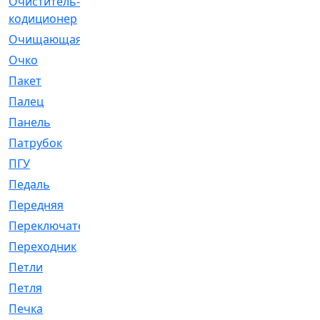
Очиститель-
[1]
кодиционер
Очищающая
[1]
Очко
[24]
Пакет
[1]
Палец
[4]
Панель
[61]
Патрубок
[248]
ПГУ
[2]
Педаль
[3]
Передняя
[22]
Переключатель
[36]
Переходник
[4]
Петли
[23]
Петля
[3]
Печка
[3]