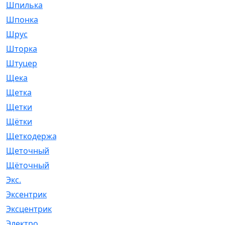
Шпилька
[215]
Шпонка
[19]
Шрус
[1107]
Шторка
[6]
Штуцер
[8]
Щека
[18]
Щетка
[31]
Щетки
[58]
Щётки
[124]
Щеткодержатель
[14]
Щеточный
[1]
Щёточный
[7]
Экс.
[4]
Эксентрик
[1]
Эксцентрик
[67]
Электро
[1]