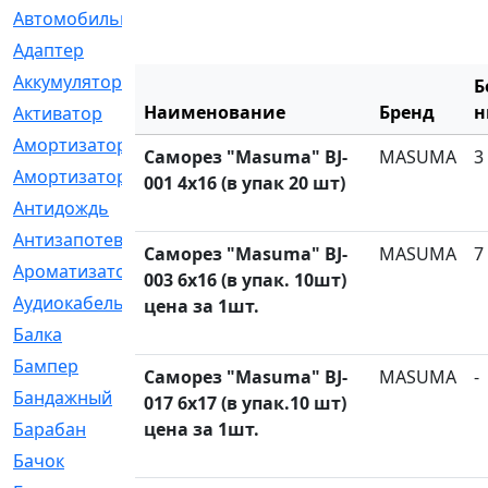
Автомобильный
[6]
Адаптер
[3]
Аккумулятор
[2]
Б
Наименование
Бренд
н
Активатор
[1]
Амортизатор
[608]
Саморез "Masuma" BJ-
MASUMA
3
Амортизаторы
[21]
001 4x16 (в упак 20 шт)
Антидождь
[1]
Антизапотеватель
[1]
Саморез "Masuma" BJ-
MASUMA
7
Ароматизатор
[35]
003 6x16 (в упак. 10шт)
Аудиокабель
[2]
цена за 1шт.
Балка
[58]
Бампер
[137]
Саморез "Masuma" BJ-
MASUMA
-
Бандажный
[6]
017 6x17 (в упак.10 шт)
Барабан
цена за 1шт.
[5]
Бачок
[40]