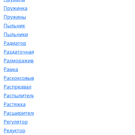
Пружинка
[1]
Пружины
[326]
Пыльник
[1202]
Пыльники
[5]
Радиатор
[916]
Раздаточная
[1]
Размораживатель
[1]
Рамка
[29]
Раскоксовывание
[4]
Распредвал
[41]
Распылители
[226]
Растяжка
[1]
Расширительный
[9]
Регулятор
[5]
Редуктор
[17]