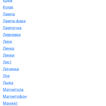
Крюк
[1]
Кулак
[9]
Лампа
[128]
Лампа-фара
[4]
Лампочка
[209]
Ливневка
[66]
Линк
[3]
Линка
[64]
Линки
[913]
Лист
[144]
Личинка
[3]
Лок
[1]
Лыжа
[23]
Магнитола
[11]
Магнитофон
[1]
Манжет
[194]