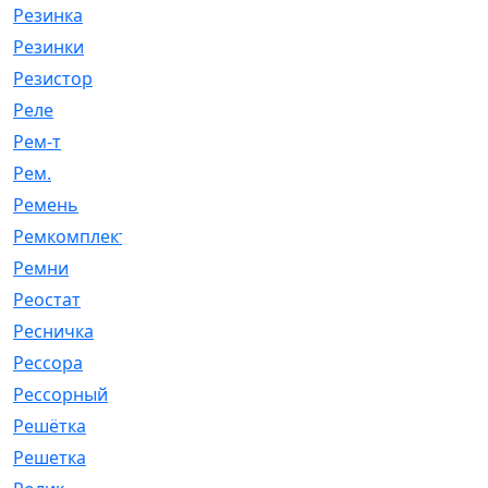
Резинка
[15]
Резинки
[6]
Резистор
[1]
Реле
[20]
Рем-т
[7]
Рем.
[2]
Ремень
[2060]
Ремкомплект
[1924]
Ремни
[21]
Реостат
[1]
Ресничка
[25]
Рессора
[51]
Рессорный
[107]
Решётка
[101]
Решетка
[21]