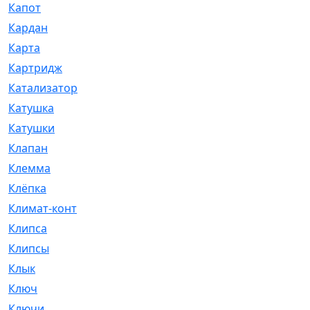
Капот
[144]
Кардан
[131]
Карта
[2]
Картридж
[250]
Катализатор
[1]
Катушка
[2]
Катушки
[291]
Клапан
[375]
Клемма
[5]
Клёпка
[2]
Климат-контроль
[3]
Клипса
[21]
Клипсы
[321]
Клык
[4]
Ключ
[2]
Ключи
[3]