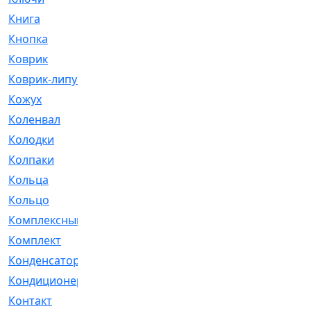
Книга
[293]
Кнопка
[3]
Коврик
[1]
Коврик-липучка
[2]
Кожух
[4]
Коленвал
[38]
Колодки
[2151]
Колпаки
[5]
Кольца
[1164]
Кольцо
[272]
Комплексный
[1]
Комплект
[196]
Конденсатор
[1]
Кондиционер
[2]
Контакт
[3]