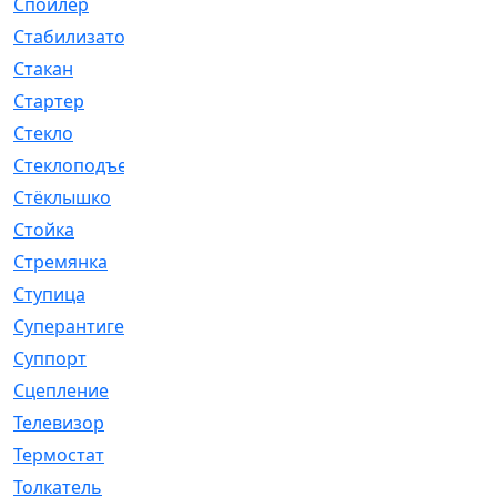
Спойлер
[29]
Стабилизатор
[596]
Стакан
[7]
Стартер
[176]
Стекло
[11]
Стеклоподъемник
[12]
Стёклышко
[20]
Стойка
[969]
Стремянка
[46]
Ступица
[775]
Суперантигель
[3]
Суппорт
[198]
Сцепление
[1]
Телевизор
[13]
Термостат
[323]
Толкатель
[4]