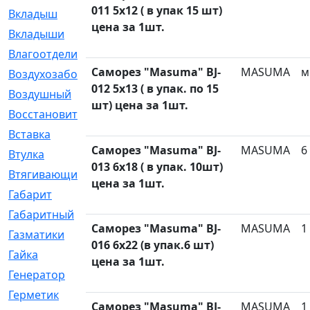
011 5x12 ( в упак 15 шт)
Вкладыш
[41]
цена за 1шт.
Вкладыши
[1131]
Влагоотделитель
[2]
Саморез "Masuma" BJ-
MASUMA
м
Воздухозаборник
[2]
012 5x13 ( в упак. по 15
Воздушный
[1]
шт) цена за 1шт.
Восстановительный
[1]
Вставка
[168]
Саморез "Masuma" BJ-
MASUMA
6
Втулка
[1875]
013 6x18 ( в упак. 10шт)
Втягивающий
[22]
цена за 1шт.
Габарит
[286]
Габаритный
[6]
Саморез "Masuma" BJ-
MASUMA
1
Газматики
[117]
016 6x22 (в упак.6 шт)
Гайка
[104]
цена за 1шт.
Генератор
[148]
Герметик
[15]
Саморез "Masuma" BJ-
MASUMA
1