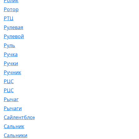
Ролик
[790]
Ротор
[2]
РТЦ
[475]
Рулевая
[974]
Рулевой
[585]
Руль
[12]
Ручка
[29]
Ручки
[3]
Ручник
[11]
РЦC
[12]
РЦС
[84]
Рычаг
[588]
Рычаги
[3]
Сайлентблок
[4208]
Сальник
[4340]
Сальники
[123]