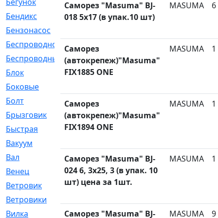
Бегунок
[21]
Саморез "Masuma" BJ-
MASUMA
6
Бендикс
[26]
018 5x17 (в упак.10 шт)
Бензонасос
[17]
Беспроводное
[2]
Саморез
MASUMA
1
Беспроводные
[1]
(автокрепеж)"Masuma"
FIX1885 ONE
Блок
[81]
Боковые
[4]
Болт
[247]
Саморез
MASUMA
1
Брызговик
[77]
(автокрепеж)"Masuma"
FIX1894 ONE
Быстрая
[2]
Вакуум
[23]
Вал
[194]
Саморез "Masuma" BJ-
MASUMA
1
024 6, 3x25, 3 (в упак. 10
Венец
[16]
шт) цена за 1шт.
Ветровик
[132]
Ветровики
[2]
Вилка
Саморез "Masuma" BJ-
[15]
MASUMA
9