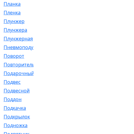
Планка
[21]
Пленка
[1]
Плунжер
[1]
Плунжера
[64]
Плунжерная
[91]
Пневмоподушка
[2]
Поворот
[12]
Повторитель
[86]
Подарочный
[3]
Подвес
[16]
Подвесной
[7]
Поддон
[18]
Подкачка
[5]
Подкрылок
[128]
Подножка
[16]