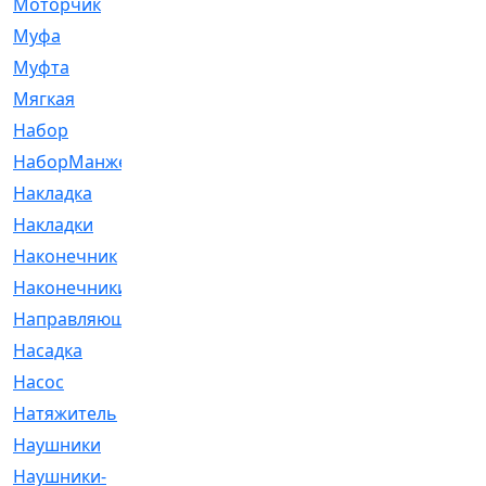
Моторчик
[6]
Муфа
[1]
Муфта
[9]
Мягкая
[3]
Набор
[6]
НаборМанжетГТЦ
[33]
Накладка
[51]
Накладки
[1]
Наконечник
[743]
Наконечники
[119]
Направляющая
[43]
Насадка
[16]
Насос
[356]
Натяжитель
[125]
Наушники
[8]
Наушники-
[2]