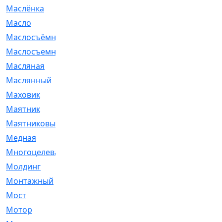
Маслёнка
[4]
Масло
[66]
Маслосъёмные
[480]
Маслосъемные
[26]
Масляная
[1]
Маслянный
[54]
Маховик
[6]
Маятник
[5]
Маятниковый
[13]
Медная
[2]
Многоцелевая
[1]
Молдинг
[14]
Монтажный
[1]
Мост
[10]
Мотор
[212]