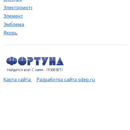
Электромотор
[1]
Элемент
[5]
Эмблема
[1]
Якорь
[4]
Карта сайта
Разработка сайта sdep.ru