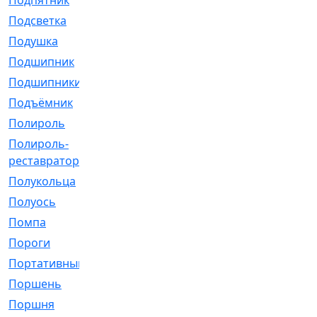
Подпятник
[1]
Подсветка
[1]
Подушка
[1540]
Подшипник
[1825]
Подшипники
[106]
Подъёмник
[1]
Полироль
[1]
Полироль-
[1]
реставратор
Полукольца
[107]
Полуось
[43]
Помпа
[537]
Пороги
[1]
Портативный
[1]
Поршень
[5]
Поршня
[833]