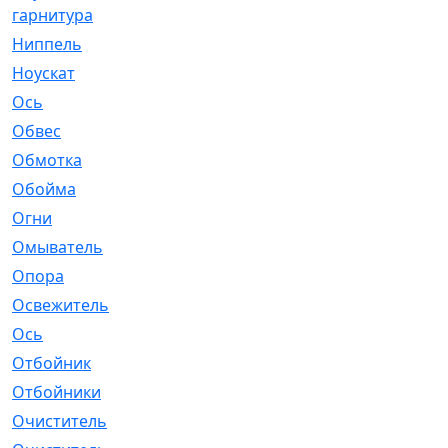
гарнитура
Ниппель
[1]
Ноускат
[53]
Оcь
[2]
Обвес
[3]
Обмотка
[4]
Обойма
[14]
Огни
[1]
Омыватель
[4]
Опора
[1]
Освежитель
[1]
Ось
[4]
Отбойник
[287]
Отбойники
[80]
Очиститель
[15]