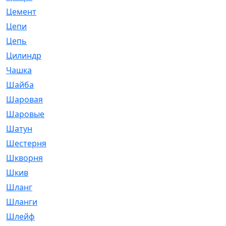
Цемент
[1]
Цепи
[314]
Цепь
[171]
Цилиндр
[55]
Чашка
[695]
Шайба
[37]
Шаровая
[900]
Шаровые
[1]
Шатун
[226]
Шестерня
[33]
Шкворня
[118]
Шкив
[129]
Шланг
[476]
Шланги
[36]
Шлейф
[70]