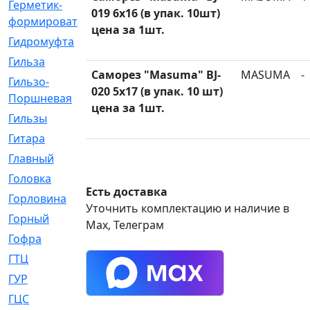
Герметик-
[3]
019 6x16 (в упак. 10шт)
формирователь
цена за 1шт.
Гидромуфта
[47]
Гильза
[56]
Саморез "Masuma" BJ-
MASUMA
-
Гильзо-
[13]
020 5x17 (в упак. 10 шт)
Поршневая
цена за 1шт.
Гильзы
[259]
Гитара
[7]
Главный
[29]
Головка
[28]
Есть доставка
Горловина
[14]
Уточнить комплектацию и наличие в
Горный
[1]
Max, Телеграм
Гофра
[86]
ГТЦ
[96]
ГУР
[34]
ГЦC
[6]