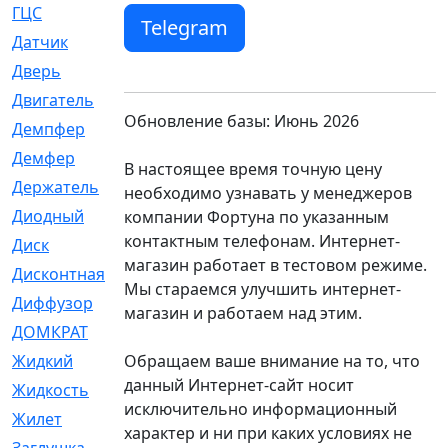
ГЦС
[74]
Telegram
Датчик
[969]
Дверь
[249]
Двигатель
[64]
Обновление базы: Июнь 2026
Демпфер
[2]
Демфер
[1]
В настоящее время точную цену
Держатель
[5]
необходимо узнавать у менеджеров
Диодный
[3]
компании Фортуна по указанным
контактным телефонам. Интернет-
Диск
[418]
магазин работает в тестовом режиме.
Дисконтная
[1]
Мы стараемся улучшить интернет-
Диффузор
[1]
магазин и работаем над этим.
ДОМКРАТ
[1]
Обращаем ваше внимание на то, что
Жидкий
[5]
данный Интернет-сайт носит
Жидкость
[80]
исключительно информационный
Жилет
[1]
характер и ни при каких условиях не