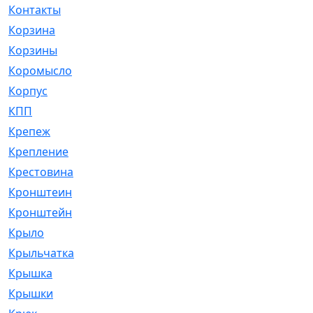
Контакты
[4]
Корзина
[1]
Корзины
[159]
Коромысло
[6]
Корпус
[41]
КПП
[70]
Крепеж
[4]
Крепление
[23]
Крестовина
[309]
Кронштеин
[1]
Кронштейн
[59]
Крыло
[285]
Крыльчатка
[17]
Крышка
[151]
Крышки
[4]