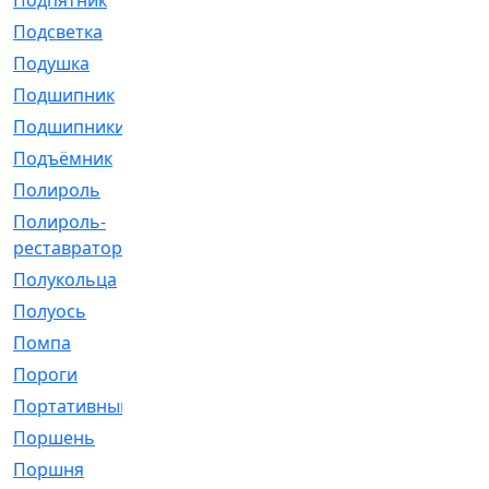
Подпятник
[1]
Подсветка
[1]
Подушка
[1540]
Подшипник
[1825]
Подшипники
[106]
Подъёмник
[1]
Полироль
[1]
Полироль-
[1]
реставратор
Полукольца
[107]
Полуось
[43]
Помпа
[537]
Пороги
[1]
Портативный
[1]
Поршень
[5]
Поршня
[833]