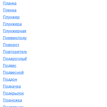
Планка
[21]
Пленка
[1]
Плунжер
[1]
Плунжера
[64]
Плунжерная
[91]
Пневмоподушка
[2]
Поворот
[12]
Повторитель
[86]
Подарочный
[3]
Подвес
[16]
Подвесной
[7]
Поддон
[18]
Подкачка
[5]
Подкрылок
[128]
Подножка
[16]