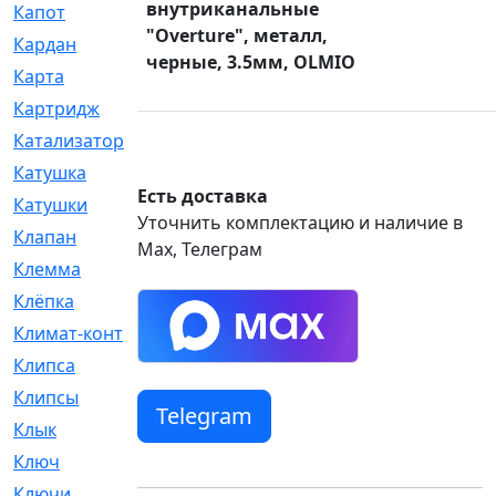
внутриканальные
Капот
[144]
"Overture", металл,
Кардан
[131]
черные, 3.5мм, OLMIO
Карта
[2]
Картридж
[250]
Катализатор
[1]
Катушка
[2]
Есть доставка
Катушки
[291]
Уточнить комплектацию и наличие в
Клапан
[375]
Max, Телеграм
Клемма
[5]
Клёпка
[2]
Климат-контроль
[3]
Клипса
[21]
Клипсы
[321]
Telegram
Клык
[4]
Ключ
[2]
Ключи
[3]