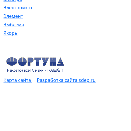
Электромотор
[1]
Элемент
[5]
Эмблема
[1]
Якорь
[4]
Карта сайта
Разработка сайта sdep.ru