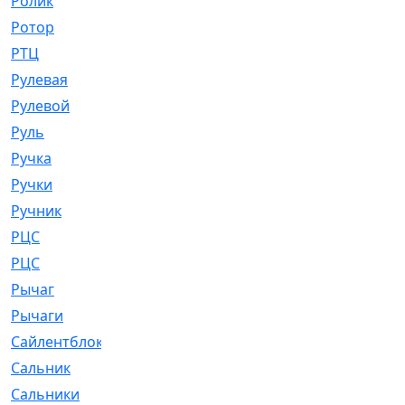
Ролик
[790]
Ротор
[2]
РТЦ
[475]
Рулевая
[974]
Рулевой
[585]
Руль
[12]
Ручка
[29]
Ручки
[3]
Ручник
[11]
РЦC
[12]
РЦС
[84]
Рычаг
[588]
Рычаги
[3]
Сайлентблок
[4208]
Сальник
[4340]
Сальники
[123]