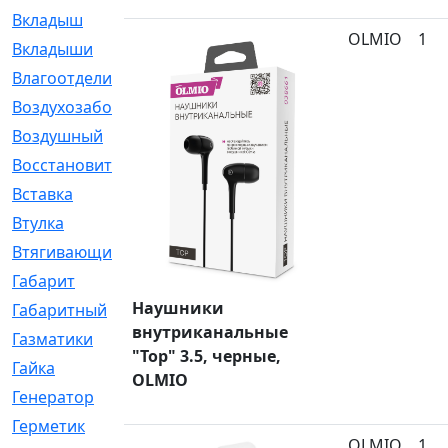
Вкладыш
[41]
OLMIO
1
Вкладыши
[1131]
Влагоотделитель
[2]
Воздухозаборник
[2]
Воздушный
[1]
Восстановительный
[1]
Вставка
[168]
Втулка
[1875]
Втягивающий
[22]
Габарит
[286]
Наушники
Габаритный
[6]
внутриканальные
Газматики
[117]
"Top" 3.5, черные,
Гайка
[104]
OLMIO
Генератор
[148]
Герметик
[15]
OLMIO
1