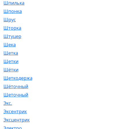
Шпилька
[215]
Шпонка
[19]
Шрус
[1107]
Шторка
[6]
Штуцер
[8]
Щека
[18]
Щетка
[31]
Щетки
[58]
Щётки
[124]
Щеткодержатель
[14]
Щёточный
[7]
Щеточный
[1]
Экс.
[4]
Эксентрик
[1]
Эксцентрик
[67]
Электро
[1]