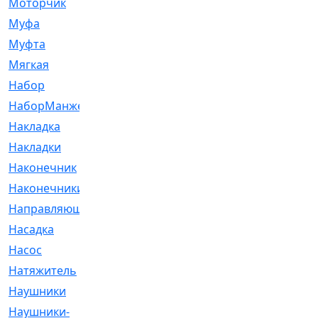
Моторчик
[6]
Муфа
[1]
Муфта
[9]
Мягкая
[3]
Набор
[6]
НаборМанжетГТЦ
[33]
Накладка
[51]
Накладки
[1]
Наконечник
[743]
Наконечники
[119]
Направляющая
[43]
Насадка
[16]
Насос
[356]
Натяжитель
[125]
Наушники
[8]
Наушники-
[2]