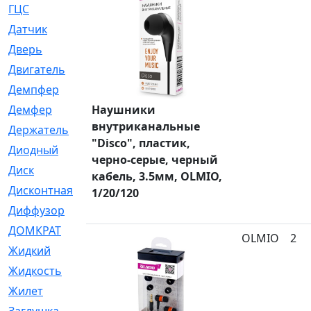
ГЦС
[74]
Датчик
[969]
Дверь
[249]
Двигатель
[64]
Демпфер
[2]
Демфер
Наушники
[1]
внутриканальные
Держатель
[5]
"Disco", пластик,
Диодный
[3]
черно-серые, черный
Диск
[418]
кабель, 3.5мм, OLMIO,
Дисконтная
[1]
1/20/120
Диффузор
[1]
ДОМКРАТ
[1]
OLMIO
2
Жидкий
[5]
Жидкость
[80]
Жилет
[1]