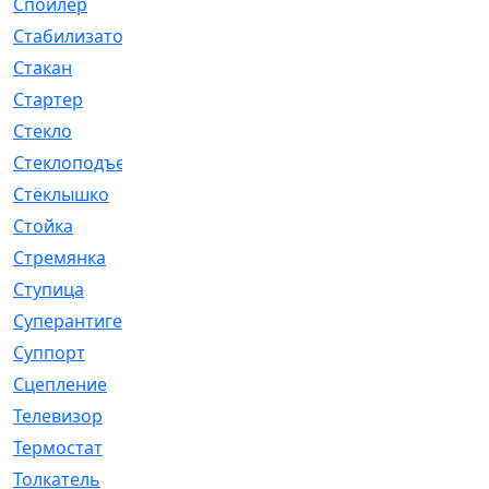
Спойлер
[29]
Стабилизатор
[596]
Стакан
[7]
Стартер
[176]
Стекло
[11]
Стеклоподъемник
[12]
Стёклышко
[20]
Стойка
[969]
Стремянка
[46]
Ступица
[775]
Суперантигель
[3]
Суппорт
[198]
Сцепление
[1]
Телевизор
[13]
Термостат
[323]
Толкатель
[4]