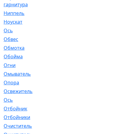
гарнитура
Ниппель
[1]
Ноускат
[53]
Оcь
[2]
Обвес
[3]
Обмотка
[4]
Обойма
[14]
Огни
[1]
Омыватель
[4]
Опора
[1]
Освежитель
[1]
Ось
[4]
Отбойник
[287]
Отбойники
[80]
Очиститель
[15]