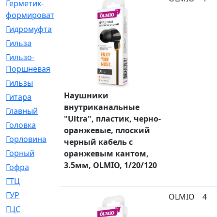
Герметик-
[3]
формирователь
Гидромуфта
[47]
Гильза
[56]
Гильзо-
[13]
Поршневая
Гильзы
[259]
Наушники
Гитара
[7]
внутриканальные
Главный
[29]
"Ultra", пластик, черно-
Головка
[28]
оранжевые, плоский
Горловина
[14]
черный кабель с
Горный
[1]
оранжевым кантом,
3.5мм, OLMIO, 1/20/120
Гофра
[86]
ГТЦ
[96]
ГУР
[34]
OLMIO
4
ГЦC
[6]