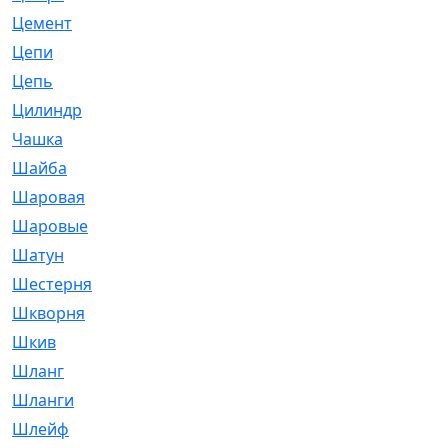
Цемент
[1]
Цепи
[314]
Цепь
[171]
Цилиндр
[55]
Чашка
[695]
Шайба
[37]
Шаровая
[900]
Шаровые
[1]
Шатун
[226]
Шестерня
[33]
Шкворня
[118]
Шкив
[129]
Шланг
[476]
Шланги
[36]
Шлейф
[70]