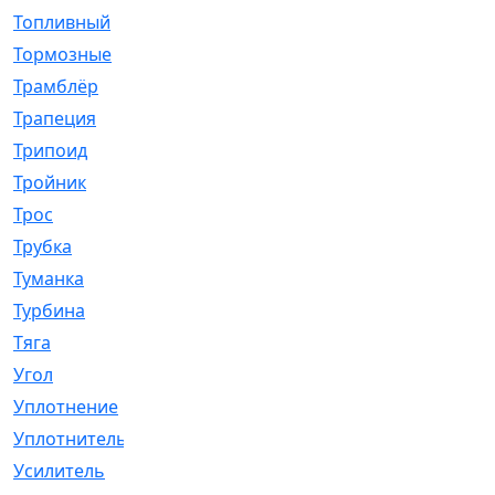
Топливный
[5]
Тормозные
[57]
Трамблёр
[54]
Трапеция
[2]
Трипоид
[16]
Тройник
[1]
Трос
[500]
Трубка
[39]
Туманка
[77]
Турбина
[69]
Тяга
[1264]
Угол
[2]
Уплотнение
[22]
Уплотнитель
[13]
Усилитель
[20]