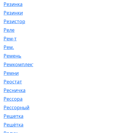
Резинка
[15]
Резинки
[6]
Резистор
[1]
Реле
[20]
Рем-т
[7]
Рем.
[2]
Ремень
[2060]
Ремкомплект
[1924]
Ремни
[21]
Реостат
[1]
Ресничка
[25]
Рессора
[51]
Рессорный
[107]
Решетка
[21]
Решётка
[101]