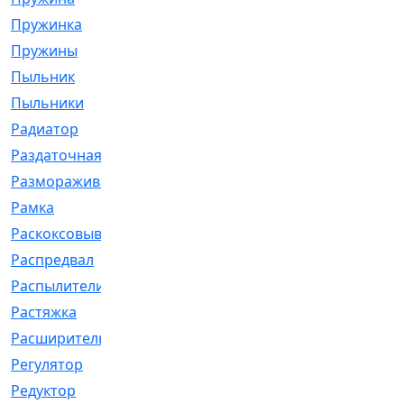
Пружинка
[1]
Пружины
[326]
Пыльник
[1202]
Пыльники
[5]
Радиатор
[916]
Раздаточная
[1]
Размораживатель
[1]
Рамка
[29]
Раскоксовывание
[4]
Распредвал
[41]
Распылители
[226]
Растяжка
[1]
Расширительный
[9]
Регулятор
[5]
Редуктор
[17]