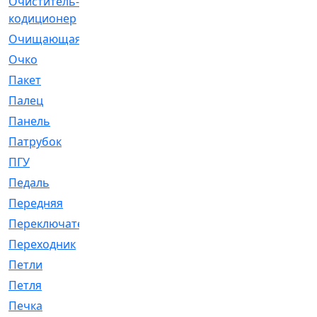
Очиститель-
[1]
кодиционер
Очищающая
[1]
Очко
[24]
Пакет
[1]
Палец
[4]
Панель
[61]
Патрубок
[248]
ПГУ
[2]
Педаль
[3]
Передняя
[22]
Переключатель
[36]
Переходник
[4]
Петли
[23]
Петля
[3]
Печка
[3]