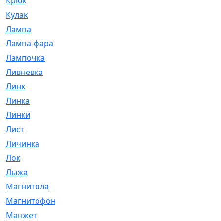
Крюк
[1]
Кулак
[9]
Лампа
[128]
Лампа-фара
[4]
Лампочка
[209]
Ливневка
[66]
Линк
[3]
Линка
[64]
Линки
[913]
Лист
[144]
Личинка
[3]
Лок
[1]
Лыжа
[23]
Магнитола
[11]
Магнитофон
[1]
Манжет
[194]