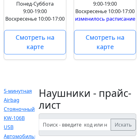
Понед-Суббота
9:00-19:00
9:00-19:00
Воскресенье
10:00-17:00
Воскресенье
10:00-17:00
изменилось расписание
Смотреть на
Смотреть на
карте
карте
Наушники - прайс-
5-минутная
[1]
Airbag
[18]
лист
Cтояночный
[1]
KW-106B
[0]
Искать
USB
[6]
Автомобильное
[6]