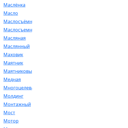
Маслёнка
[4]
Масло
[66]
Маслосъёмные
[480]
Маслосъемные
[26]
Масляная
[1]
Маслянный
[54]
Маховик
[6]
Маятник
[5]
Маятниковый
[13]
Медная
[2]
Многоцелевая
[1]
Молдинг
[14]
Монтажный
[1]
Мост
[10]
Мотор
[212]