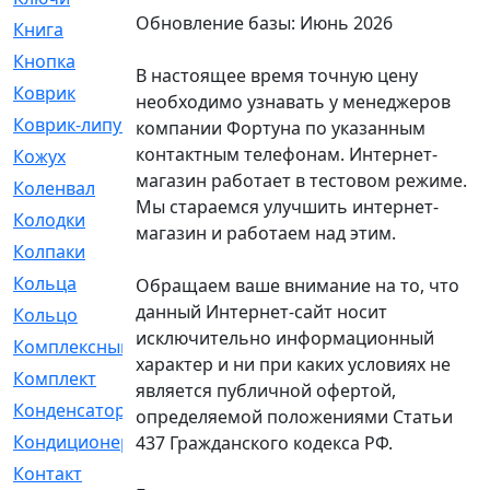
Обновление базы: Июнь 2026
Книга
[293]
Кнопка
[3]
В настоящее время точную цену
Коврик
[1]
необходимо узнавать у менеджеров
Коврик-липучка
[2]
компании Фортуна по указанным
контактным телефонам. Интернет-
Кожух
[4]
магазин работает в тестовом режиме.
Коленвал
[38]
Мы стараемся улучшить интернет-
Колодки
[2151]
магазин и работаем над этим.
Колпаки
[5]
Кольца
[1164]
Обращаем ваше внимание на то, что
данный Интернет-сайт носит
Кольцо
[272]
исключительно информационный
Комплексный
[1]
характер и ни при каких условиях не
Комплект
[196]
является публичной офертой,
Конденсатор
[1]
определяемой положениями Статьи
Кондиционер
[2]
437 Гражданского кодекса РФ.
Контакт
[3]