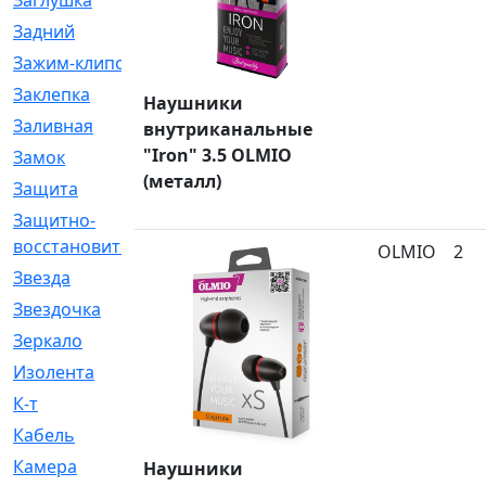
Заглушка
[21]
Задний
[528]
Зажим-клипса
[1]
Заклепка
[1]
Наушники
Заливная
[4]
внутриканальные
"Iron" 3.5 OLMIO
Замок
[12]
(металл)
Защита
[79]
Защитно-
[4]
восстановительный
OLMIO
2
Звезда
[1]
Звездочка
[5]
Зеркало
[369]
Изолента
[1]
К-т
[13]
Кабель
[50]
Камера
[4]
Наушники