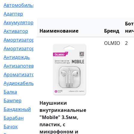
Автомобильный
[6]
Адаптер
[3]
Аккумулятор
[2]
Бот
Наименование
Бренд
нич
Активатор
[1]
Амортизатор
[608]
OLMIO
2
Амортизаторы
[21]
Антидождь
[1]
Антизапотеватель
[1]
Ароматизатор
[35]
Аудиокабель
[2]
Балка
[58]
Бампер
[137]
Наушники
Бандажный
[6]
внутриканальные
"Mobile" 3.5мм,
Барабан
[5]
пластик, с
Бачок
[40]
микрофоном и