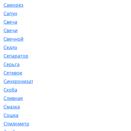
Саморез
[23]
Сапун
[33]
Свеча
[457]
Свечи
[272]
Свечной
[2]
Седло
[7]
Сепаратор
[6]
Серьга
[27]
Сетевое
[6]
Синхронизатор
[1]
Скоба
[4]
Сливная
[6]
Смазка
[24]
Сошка
[8]
Спидометр
[48]