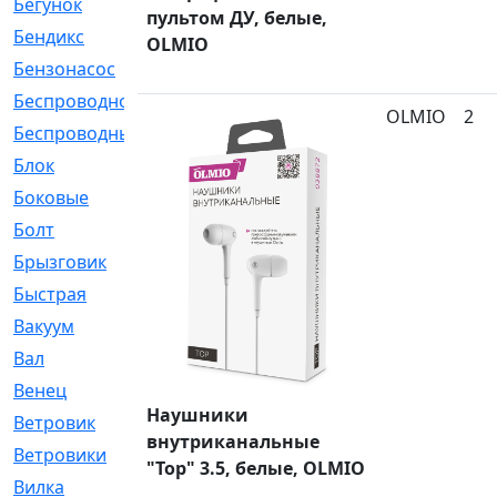
Бегунок
[21]
пультом ДУ, белые,
Бендикс
[26]
OLMIO
Бензонасос
[17]
Беспроводное
[2]
OLMIO
2
Беспроводные
[1]
Блок
[81]
Боковые
[4]
Болт
[247]
Брызговик
[77]
Быстрая
[2]
Вакуум
[23]
Вал
[194]
Венец
[16]
Наушники
Ветровик
[132]
внутриканальные
Ветровики
[2]
"Top" 3.5, белые, OLMIO
Вилка
[15]