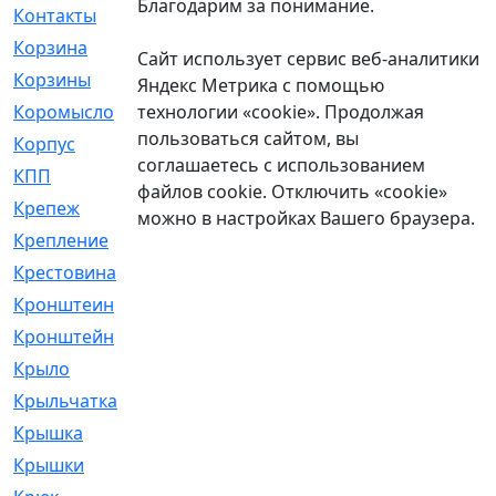
Благодарим за понимание.
Контакты
[4]
Корзина
[1]
Сайт использует сервис веб-аналитики
Корзины
[159]
Яндекс Метрика с помощью
технологии «cookie». Продолжая
Коромысло
[6]
пользоваться сайтом, вы
Корпус
[41]
соглашаетесь с использованием
КПП
[70]
файлов cookie. Отключить «cookie»
Крепеж
[4]
можно в настройках Вашего браузера.
Крепление
[23]
Крестовина
[309]
Кронштеин
[1]
Кронштейн
[59]
Крыло
[285]
Крыльчатка
[17]
Крышка
[151]
Крышки
[4]