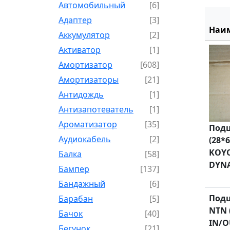
Автомобильный
[6]
Адаптер
[3]
Наи
Аккумулятор
[2]
Активатор
[1]
Амортизатор
[608]
Амортизаторы
[21]
Антидождь
[1]
Антизапотеватель
[1]
Ароматизатор
[35]
Подш
Аудиокабель
[2]
(28*6
KOYO
Балка
[58]
DYNA
Бампер
[137]
Бандажный
[6]
Подш
Барабан
[5]
NTN 
Бачок
[40]
IN/O
Бегунок
[21]