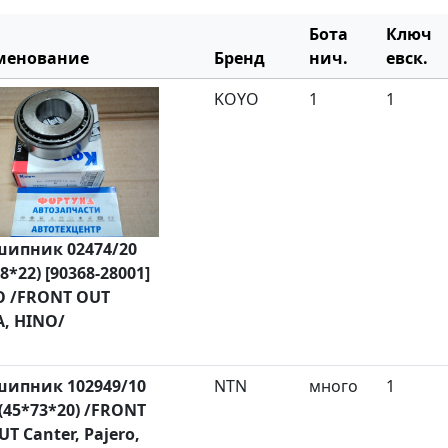
Бота
Ключ
менование
Бренд
нич.
евск.
KOYO
1
1
ипник 02474/20
8*22) [90368-28001]
 /FRONT OUT
, HINO/
ипник 102949/10
NTN
много
1
(45*73*20) /FRONT
UT Canter, Pajero,