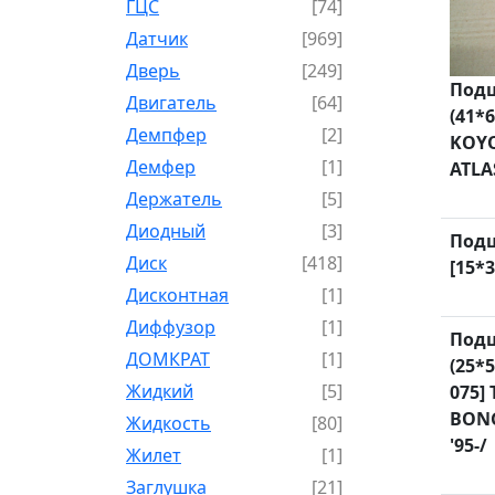
ГЦС
[74]
Датчик
[969]
Дверь
[249]
Подш
Двигатель
[64]
(41*
Демпфер
[2]
KOYO
Демфер
[1]
ATLA
Держатель
[5]
Диодный
[3]
Подш
Диск
[418]
[15*3
Дисконтная
[1]
Диффузор
[1]
Подш
ДОМКРАТ
[1]
(25*5
Жидкий
[5]
075]
BONG
Жидкость
[80]
'95-/
Жилет
[1]
Заглушка
[21]