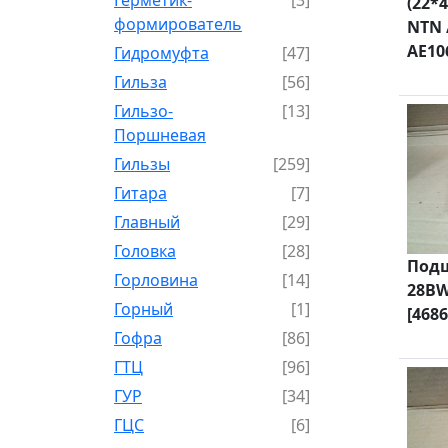
(22*4
формирователь
NTN 
AE106
Гидромуфта
[47]
Гильза
[56]
Гильзо-
[13]
Поршневая
Гильзы
[259]
Гитара
[7]
Главный
[29]
Головка
[28]
Под
Горловина
[14]
28BW
Горный
[1]
[4686
Гофра
[86]
ГТЦ
[96]
ГУР
[34]
ГЦC
[6]