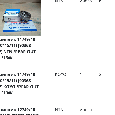
NTN
много
6
ипник 11749/10
0*15/11) [90368-
7] NTN /REAR OUT
 EL3#/
ипник 11749/10
KOYO
4
2
0*15/11) [90368-
7] KOYO /REAR OUT
 EL3#/
ипник 12749/10
NTN
много
-