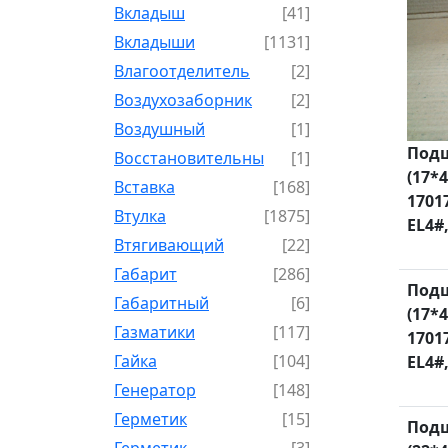
Вкладыш
[41]
Вкладыши
[1131]
Влагоотделитель
[2]
Воздухозаборник
[2]
Воздушный
[1]
Подш
Восстановительный
[1]
(17*4
Вставка
[168]
1701
Втулка
[1875]
EL4#,
Втягивающий
[22]
Габарит
[286]
Подш
Габаритный
[6]
(17*4
Газматики
[117]
1701
Гайка
[104]
EL4#,
Генератор
[148]
Герметик
[15]
Подш
Герметик-
[3]