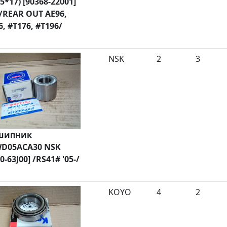
5*17) [90368-22001]
/REAR OUT AE96,
, #T176, #T196/
NSK
2
3
шипник
D05ACA30 NSK
0-63J00] /RS41# '05-/
KOYO
4
2