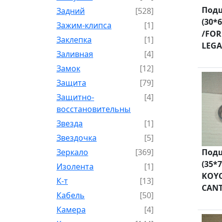
Подш
Задний
[528]
(30*
Зажим-клипса
[1]
/FOR
Заклепка
[1]
LEGAC
Заливная
[4]
Замок
[12]
Защита
[79]
Защитно-
[4]
восстановительный
Звезда
[1]
Звездочка
[5]
Зеркало
[369]
Подш
(35*
Изолента
[1]
KOYO
К-т
[13]
CANT
Кабель
[50]
Камера
[4]