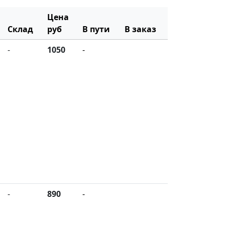
Цена
Склад
руб
В пути
В заказ
-
1050
-
-
890
-