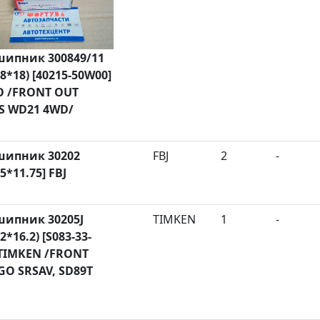
ипник 300849/11
68*18) [40215-50W00]
 /FRONT OUT
S WD21 4WD/
ипник 30202
FBJ
2
-
5*11.75] FBJ
ипник 30205J
TIMKEN
1
-
2*16.2) [S083-33-
 TIMKEN /FRONT
O SRSAV, SD89T