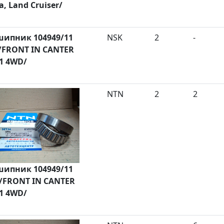
a, Land Cruiser/
ипник 104949/11
NSK
2
-
/FRONT IN CANTER
1 4WD/
NTN
2
2
ипник 104949/11
/FRONT IN CANTER
1 4WD/