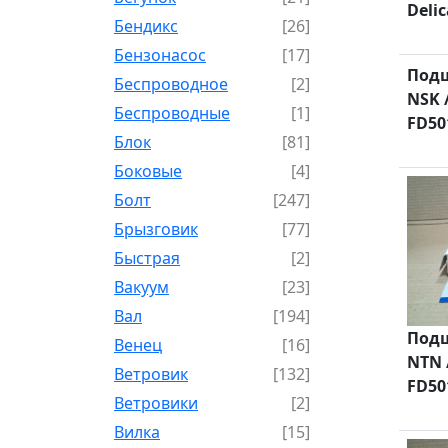
Delic
Бендикс
[26]
Бензонасос
[17]
Подш
Беспроводное
[2]
NSK 
Беспроводные
[1]
FD50
Блок
[81]
Боковые
[4]
Болт
[247]
Брызговик
[77]
Быстрая
[2]
Вакуум
[23]
Вал
[194]
Подш
Венец
[16]
NTN 
Ветровик
[132]
FD50
Ветровики
[2]
Вилка
[15]