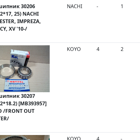
ипник 30206
NACHI
-
1
62*17, 25) NACHI
ESTER, IMPREZA,
Y, XV '10-/
KOYO
4
2
ипник 30207
72*18.2) [MB393957]
 /FRONT OUT
ER/
KOYO
4
-