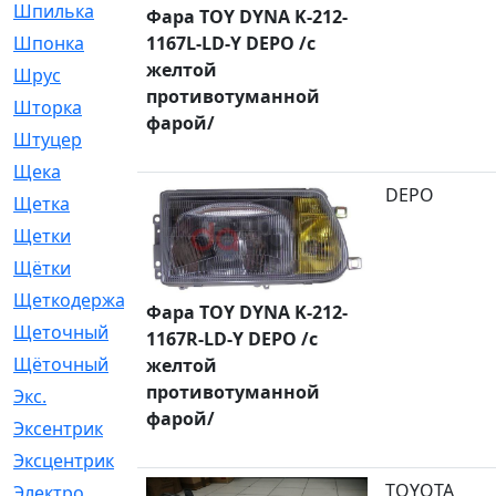
Шпилька
[215]
Фара TOY DYNA K-212-
1167L-LD-Y DEPO /с
Шпонка
[19]
желтой
Шрус
[1107]
противотуманной
Шторка
[6]
фарой/
Штуцер
[8]
Щека
[18]
DEPO
Щетка
[31]
Щетки
[58]
Щётки
[124]
Щеткодержатель
[14]
Фара TOY DYNA K-212-
Щеточный
[1]
1167R-LD-Y DEPO /с
Щёточный
[7]
желтой
противотуманной
Экс.
[4]
фарой/
Эксентрик
[1]
Эксцентрик
[67]
TOYOTA
Электро
[1]