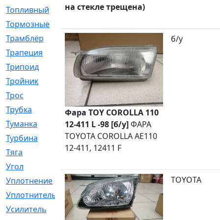
на стекле трещена)
Топливный
[5]
Тормозные
[57]
Трамблёр
[54]
б/у
Трапеция
[2]
Трипоид
[16]
Тройник
[1]
Трос
[500]
Трубка
[39]
Фара TOY COROLLA 110
Туманка
[77]
12-411 L -98 [б/у]
ФАРА
TOYOTA COROLLA AE110
Турбина
[69]
12-411, 12411 F
Тяга
[1264]
Угол
[2]
TOYOTA
Уплотнение
[22]
Уплотнитель
[13]
Усилитель
[20]