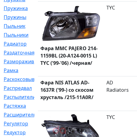
TYC
Пружинка
[1]
Пружины
[326]
Пыльник
[1202]
Пыльники
[5]
Радиатор
[916]
Фара MMC PAJERO 214-
Раздаточная
[1]
1159BL (20-A124-0015 L)
Размораживатель
[1]
TYC ('99-'06) /черная/
Рамка
[29]
Раскоксовывание
[4]
Фара NIS ATLAS AD-
AD
Распредвал
[41]
1637R ('99-) со скосом
Radiators
Распылители
[226]
хрусталь /215-11A0R/
Растяжка
[1]
Расширительный
[9]
TYC
Регулятор
[5]
Редуктор
[17]