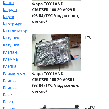
Капот
[144]
Фара TOY LAND
Кардан
CRUISER 100 20-A029 R
[131]
(98-04) TYC /под ксенон,
Карта
[2]
стекло/
Картридж
[250]
Катализатор
[1]
TYC
Катушка
[2]
Катушки
[291]
Клапан
[375]
Клемма
[5]
Клёпка
[2]
Климат-контроль
[3]
Фара TOY LAND
CRUISER 100 20-A030 L
Клипса
[21]
(98-04) TYC /под ксенон,
Клипсы
[321]
стекло/
Клык
[4]
Ключ
[2]
DEPO
Ключи
[3]