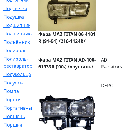
Подпятник
[1]
Подсветка
[1]
Подушка
[1540]
Подшипник
[1825]
Подшипники
[106]
Фара MAZ TITAN 06-4101
R (91-94) /216-1124R/
Подъёмник
[1]
Полироль
[1]
Полироль-
[1]
Фара MAZ TITAN AD-100-
AD
реставратор
61933R ('00-) /хрусталь/
Radiators
Полукольца
[107]
Полуось
[43]
DEPO
Помпа
[537]
Пороги
[1]
Портативный
[1]
Поршень
[5]
Поршня
[833]