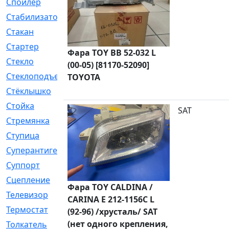
Спойлер
[29]
Стабилизатор
[596]
Стакан
[7]
Стартер
[176]
Фара TOY BB 52-032 L
Стекло
[11]
(00-05) [81170-52090]
Стеклоподъемник
[12]
TOYOTA
Стёклышко
[20]
Стойка
[969]
SAT
Стремянка
[46]
Ступица
[775]
Суперантигель
[3]
Суппорт
[198]
Сцепление
[1]
Фара TOY CALDINA /
Телевизор
[13]
CARINA E 212-1156C L
Термостат
[323]
(92-96) /хрусталь/ SAT
(нет одного крепления,
Толкатель
[4]