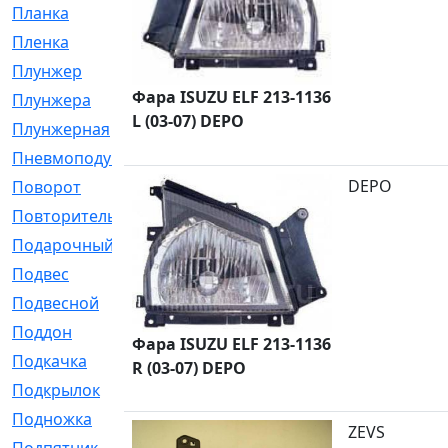
Планка
[21]
Пленка
[1]
Плунжер
[1]
Фара ISUZU ELF 213-1136
Плунжера
[64]
L (03-07) DEPO
Плунжерная
[91]
Пневмоподушка
[2]
DEPO
Поворот
[12]
Повторитель
[86]
Подарочный
[3]
Подвес
[16]
Подвесной
[7]
Поддон
[18]
Фара ISUZU ELF 213-1136
Подкачка
[5]
R (03-07) DEPO
Подкрылок
[128]
Подножка
[16]
ZEVS