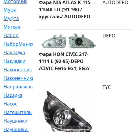
Моторчик
[6]
Фара NIS ATLAS K-115-
AUTODEPO
1104R-LD ('91-'98) /
Муфа
[1]
хрусталь/ AUTODEPO
Муфта
[9]
Мягкая
[3]
Набор
[6]
DEPO
НаборМанжетГТЦ
[33]
Накладка
[51]
Фара HON CIVIC 217-
Накладки
[1]
1111 L (92-95) DEPO
/CIVIC Ferio EG1, EG2/
Наконечник
[743]
Наконечники
[119]
Направляющая
[43]
TYC
Насадка
[16]
Насос
[356]
Натяжитель
[125]
Наушники
[8]
Наушники-
[2]