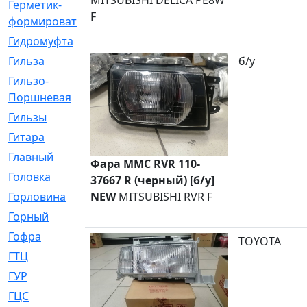
MITSUBISHI DELICA PE8W
Герметик-
[3]
F
формирователь
Гидромуфта
[47]
Гильза
[56]
б/у
Гильзо-
[13]
Поршневая
Гильзы
[259]
Гитара
[7]
Главный
[29]
Фара MMC RVR 110-
Головка
[28]
37667 R (черный) [б/у]
Горловина
NEW
MITSUBISHI RVR F
[14]
Горный
[1]
Гофра
[86]
TOYOTA
ГТЦ
[96]
ГУР
[34]
ГЦC
[6]