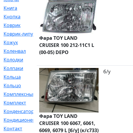
Книга
[293]
Кнопка
[3]
Коврик
[1]
Коврик-липучка
[2]
Фара TOY LAND
Кожух
[4]
CRUISER 100 212-11C1 L
Коленвал
[38]
(00-05) DEPO
Колодки
[2151]
Колпаки
[5]
б/у
Кольца
[1164]
Кольцо
[272]
Комплексный
[1]
Комплект
[196]
Конденсатор
[1]
Фара TOY LAND
Кондиционер
[2]
CRUISER 100 6067, 6061,
Контакт
[3]
6069, 6079 L [б/у] (к/с733)