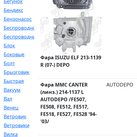
Бегунок
[21]
Бендикс
[26]
Бензонасос
[17]
Беспроводное
[2]
Беспроводные
[1]
Блок
[81]
Боковые
[4]
Фара ISUZU ELF 213-1139
Болт
[247]
R (07-) DEPO
Брызговик
[77]
Быстрая
[2]
Фара MMC CANTER
AUTODEPO
Вакуум
[23]
(линз.) 214-1137 L
Вал
[194]
AUTODEPO /FE507,
FE508, FE512, FE517,
Венец
[16]
FE518, FE527, FE528 '94-
Ветровик
[132]
'03/
Ветровики
[2]
Вилка
[15]