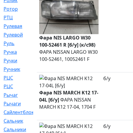
Ролик
[790]
Ротор
[2]
РТЦ
[475]
Рулевая
[974]
Рулевой
[585]
Фара NIS LARGO W30
Руль
[12]
100-52461 R [б/у] (к/с98)
Ручка
ФАРА NISSAN LARGO W30
[29]
100-52461, 10052461 F
Ручки
[3]
Ручник
[11]
РЦC
[12]
б/у
РЦС
[84]
Фара NIS MARCH K12 17-
Рычаг
[588]
04L [б/у]
ФАРА NISSAN
Рычаги
[3]
MARCH K12 17-04, 1704 F
Сайлентблок
[4208]
Сальник
[4340]
б/у
Сальники
[123]