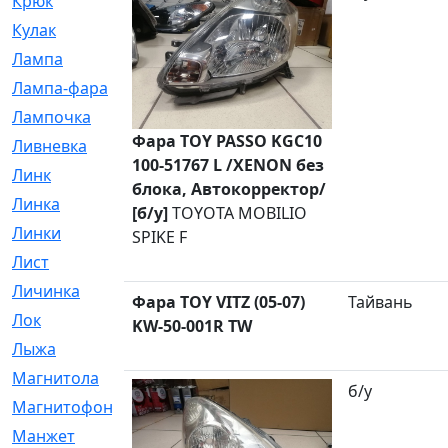
Крюк
[1]
Кулак
[9]
Лампа
[128]
Лампа-фара
[4]
Лампочка
[209]
Фара TOY PASSO KGC10
Ливневка
[66]
100-51767 L /XENON без
Линк
[3]
блока, Автокорректор/
Линка
[64]
[б/у]
TOYOTA MOBILIO
Линки
[913]
SPIKE F
Лист
[144]
Личинка
[3]
Фара TOY VITZ (05-07)
Тайвань
Лок
[1]
KW-50-001R TW
Лыжа
[23]
Магнитола
[11]
б/у
Магнитофон
[1]
Манжет
[194]