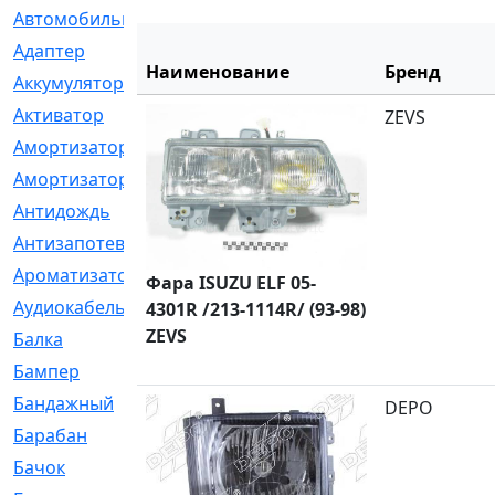
Автомобильный
[6]
Адаптер
[3]
Наименование
Бренд
Аккумулятор
[2]
Активатор
[1]
ZEVS
Амортизатор
[608]
Амортизаторы
[21]
Антидождь
[1]
Антизапотеватель
[1]
Ароматизатор
[35]
Фара ISUZU ELF 05-
Аудиокабель
[2]
4301R /213-1114R/ (93-98)
ZEVS
Балка
[58]
Бампер
[137]
Бандажный
[6]
DEPO
Барабан
[5]
Бачок
[40]