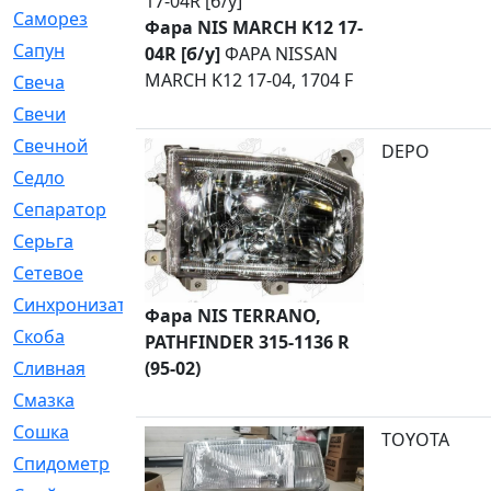
Саморез
[23]
Фара NIS MARCH K12 17-
Сапун
[33]
04R [б/у]
ФАРА NISSAN
MARCH K12 17-04, 1704 F
Свеча
[457]
Свечи
[272]
Свечной
[2]
DEPO
Седло
[7]
Сепаратор
[6]
Серьга
[27]
Сетевое
[6]
Синхронизатор
[1]
Фара NIS TERRANO,
Скоба
[4]
PATHFINDER 315-1136 R
Сливная
(95-02)
[6]
Смазка
[24]
Сошка
[8]
TOYOTA
Спидометр
[48]