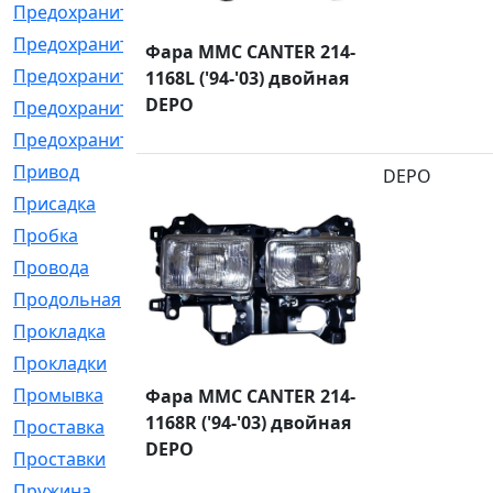
Предохранитель
[32]
Предохранитель_б
[18]
Фара MMC CANTER 214-
Предохранитель_м
[21]
1168L ('94-'03) двойная
DEPO
Предохранитель_фл.
[13]
Предохранительная
[2]
Привод
[198]
DEPO
Присадка
[2]
Пробка
[1]
Провода
[231]
Продольная
[1]
Прокладка
[2726]
Прокладки
[25]
Промывка
[13]
Фара MMC CANTER 214-
1168R ('94-'03) двойная
Проставка
[58]
DEPO
Проставки
[38]
Пружина
[23]