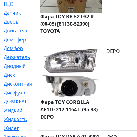
ГЦС
[74]
Датчик
[969]
Фара TOY BB 52-032 R
Дверь
[249]
(00-05) [81130-52090]
Двигатель
[64]
TOYOTA
Демпфер
[2]
Демфер
[1]
DEPO
Держатель
[5]
Диодный
[3]
Диск
[418]
Дисконтная
[1]
Диффузор
[1]
ДОМКРАТ
[1]
Фара TOY COROLLA
AE110 212-1164 L (95-98)
Жидкий
[5]
DEPO
Жидкость
[80]
Жилет
[1]
Фара TOY DYNA 01-4201
ZEVS