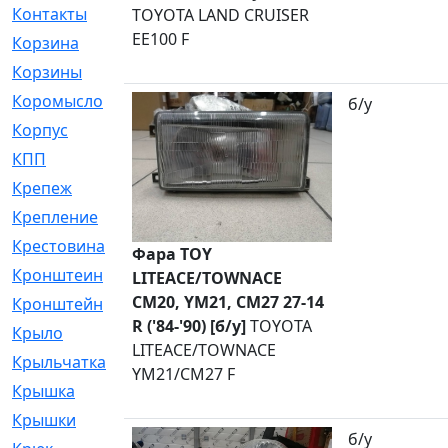
Контакты
[4]
TOYOTA LAND CRUISER
EE100 F
Корзина
[1]
Корзины
[159]
Коромысло
[6]
б/у
Корпус
[41]
КПП
[70]
Крепеж
[4]
Крепление
[23]
Крестовина
[309]
Фара TOY
Кронштеин
[1]
LITEACE/TOWNACE
CM20, YM21, CM27 27-14
Кронштейн
[59]
R ('84-'90) [б/у]
TOYOTA
Крыло
[285]
LITEACE/TOWNACE
Крыльчатка
[17]
YM21/CM27 F
Крышка
[151]
Крышки
[4]
б/у