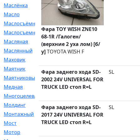
Маслёнка
[4]
Масло
[66]
Маслосъёмные
[480]
Фара TOY WISH ZNE10
Маслосъемные
[26]
68-1R /Галоген/
Масляная
[1]
(верхние 2 уха лом) [б/
Маслянный
[54]
у]
TOYOTA WISH F
Маховик
[6]
Маятник
[5]
Фара заднего хода SD-
SL
Маятниковый
[13]
2002 24V UNIVERSAL FOR
Медная
TRUCK LED стоп R=L
[2]
Многоцелевая
[1]
Молдинг
[14]
Фара заднего хода SD-
SL
Монтажный
[1]
2017 24V UNIVERSAL FOR
TRUCK LED стоп R=L
Мост
[10]
Мотор
[212]