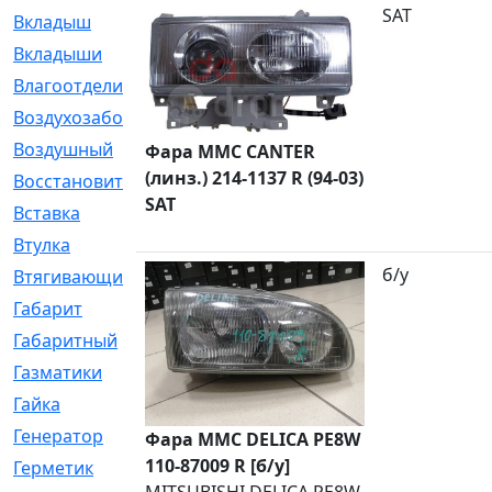
SAT
Вкладыш
[41]
Вкладыши
[1131]
Влагоотделитель
[2]
Воздухозаборник
[2]
Воздушный
[1]
Фара MMC CANTER
(линз.) 214-1137 R (94-03)
Восстановительный
[1]
SAT
Вставка
[168]
Втулка
[1875]
б/у
Втягивающий
[22]
Габарит
[286]
Габаритный
[6]
Газматики
[117]
Гайка
[104]
Генератор
[148]
Фара MMC DELICA PE8W
110-87009 R [б/у]
Герметик
[15]