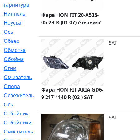
гарнитура
Ниппель
[1]
Фара HON FIT 20-A505-
05-2B R (01-07) /черная/
Ноускат
[53]
Оcь
[2]
Обвес
[3]
SAT
Обмотка
[4]
Обойма
[14]
Огни
[1]
Омыватель
[4]
Опора
[1]
Фара HON FIT ARIA GD6-
Освежитель
[1]
9 217-1140 R (02-) SAT
Ось
[4]
Отбойник
[287]
SAT
Отбойники
[80]
Очиститель
[15]