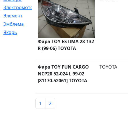
Электромотор
[1]
Элемент
[5]
Эмблема
[1]
Якорь
[4]
Фара TOY ESTIMA 28-132
R (99-06) TOYOTA
Фара TOY FUN CARGO
TOYOTA
NCP20 52-024 L 99-02
[81170-52061] TOYOTA
1
2