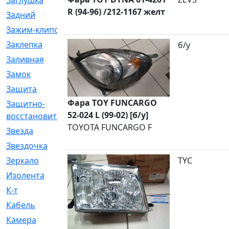
Заглушка
[21]
R (94-96) /212-1167 желт
Задний
[528]
Зажим-клипса
[1]
Заклепка
[1]
б/у
Заливная
[4]
Замок
[12]
Защита
[79]
Фара TOY FUNCARGO
Защитно-
[4]
52-024 L (99-02) [б/у]
восстановительный
TOYOTA FUNCARGO F
Звезда
[1]
Звездочка
[5]
Зеркало
[369]
TYC
Изолента
[1]
К-т
[13]
Кабель
[50]
Камера
[4]