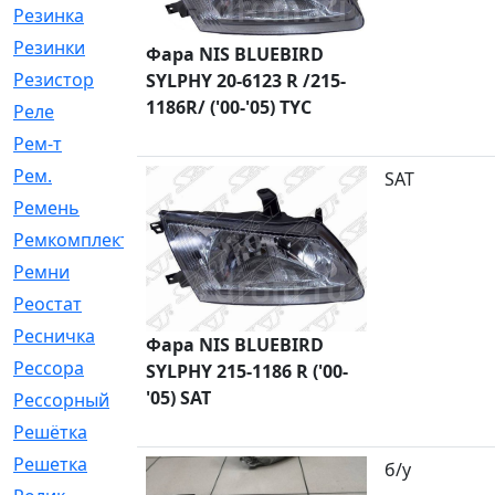
Резинка
[15]
Резинки
[6]
Фара NIS BLUEBIRD
Резистор
[1]
SYLPHY 20-6123 R /215-
1186R/ ('00-'05) TYC
Реле
[20]
Рем-т
[7]
Рем.
[2]
SAT
Ремень
[2060]
Ремкомплект
[1924]
Ремни
[21]
Реостат
[1]
Ресничка
[25]
Фара NIS BLUEBIRD
Рессора
[51]
SYLPHY 215-1186 R ('00-
'05) SAT
Рессорный
[107]
Решётка
[101]
Решетка
[21]
б/у