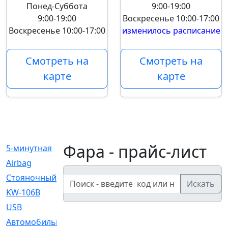
Понед-Суббота
9:00-19:00
9:00-19:00
Воскресенье
10:00-17:00
Воскресенье
10:00-17:00
изменилось расписание
Смотреть на
Смотреть на
карте
карте
Фара - прайс-лист
5-минутная
[1]
Airbag
[18]
Cтояночный
[1]
Искать
KW-106B
[0]
USB
[6]
Автомобильное
[6]