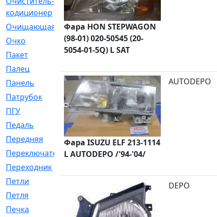
Очиститель-
[1]
кодиционер
Фара HON STEPWAGON
Очищающая
[1]
(98-01) 020-50545 (20-
Очко
[24]
5054-01-5Q) L SAT
Пакет
[1]
Палец
[4]
AUTODEPO
Панель
[61]
Патрубок
[248]
ПГУ
[2]
Педаль
[3]
Передняя
[22]
Фара ISUZU ELF 213-1114
Переключатель
[36]
L AUTODEPO /'94-'04/
Переходник
[4]
Петли
[23]
DEPO
Петля
[3]
Печка
[3]