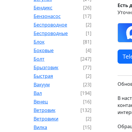
Есть 
Бендикс
[26]
Уточн
Бензонасос
[17]
Беспроводное
[2]
Беспроводные
[1]
Блок
[81]
Боковые
[4]
Te
Болт
[247]
Брызговик
[77]
Быстрая
[2]
Обнов
Вакуум
[23]
Вал
[194]
В нас
Венец
[16]
конта
Ветровик
[132]
интер
Ветровики
[2]
Обращ
Вилка
[15]