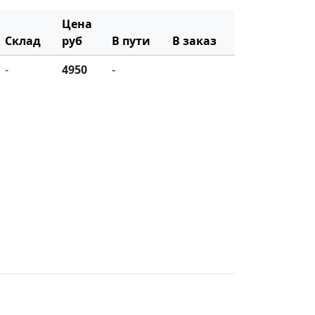
Цена
Склад
руб
В пути
В заказ
-
4950
-