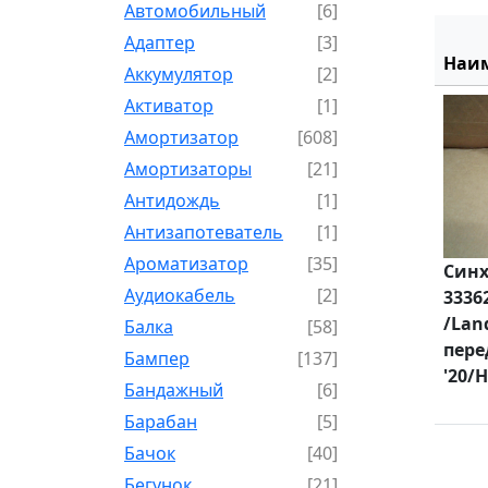
Автомобильный
[6]
Адаптер
[3]
Наи
Аккумулятор
[2]
Активатор
[1]
Амортизатор
[608]
Амортизаторы
[21]
Антидождь
[1]
Антизапотеватель
[1]
Ароматизатор
[35]
Синх
Аудиокабель
[2]
3336
/Land
Балка
[58]
пере
Бампер
[137]
'20/H
Бандажный
[6]
Барабан
[5]
Бачок
[40]
Бегунок
[21]