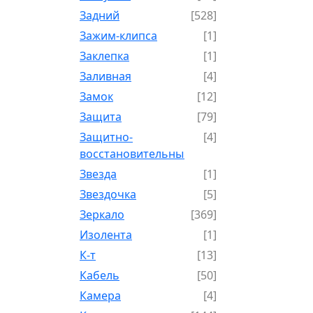
Задний
[528]
Зажим-клипса
[1]
Заклепка
[1]
Заливная
[4]
Замок
[12]
Защита
[79]
Защитно-
[4]
восстановительный
Звезда
[1]
Звездочка
[5]
Зеркало
[369]
Изолента
[1]
К-т
[13]
Кабель
[50]
Камера
[4]