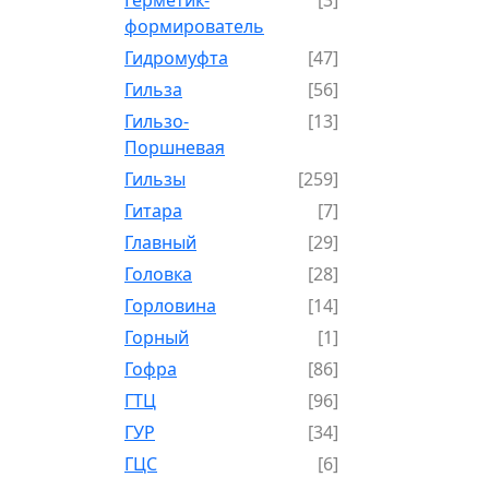
формирователь
Гидромуфта
[47]
Гильза
[56]
Гильзо-
[13]
Поршневая
Гильзы
[259]
Гитара
[7]
Главный
[29]
Головка
[28]
Горловина
[14]
Горный
[1]
Гофра
[86]
ГТЦ
[96]
ГУР
[34]
ГЦC
[6]