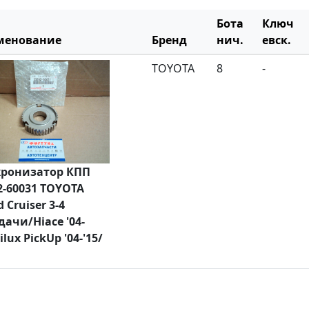
Бота
Ключ
менование
Бренд
нич.
евск.
TOYOTA
8
-
ронизатор КПП
2-60031 TOYOTA
 Cruiser 3-4
дачи/Hiace '04-
ilux PickUp '04-'15/