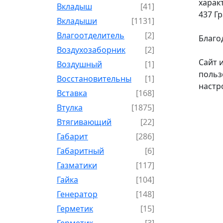
харак
Вкладыш
[41]
437 Г
Вкладыши
[1131]
Влагоотделитель
[2]
Благо
Воздухозаборник
[2]
Сайт 
Воздушный
[1]
польз
Восстановительный
[1]
настр
Вставка
[168]
Втулка
[1875]
Втягивающий
[22]
Габарит
[286]
Габаритный
[6]
Газматики
[117]
Гайка
[104]
Генератор
[148]
Герметик
[15]
Герметик-
[3]