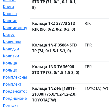
STD TP (71, 0/1, 0-1, 0-1,
Книга
[293]
5)
Кнопка
[3]
Коврик
[1]
Кольца 1KZ 28773 STD
RIK
Коврик-липучка
[2]
RIK (96, 0/2, 0-2, 0-3, 0)
Кожух
[4]
Коленвал
[38]
Кольца 1N-T 35884 STD
TPR
Колодки
[2151]
TP (74, 0/1.5-1.5-3, 0)
Колпаки
[5]
Кольца
[1164]
Кольца 1ND-TV 36006
TPR
Кольцо
[272]
STD TP (73, 0/1.5-1.5-3, 0)
Комплексный
[1]
Комплект
[196]
Кольца 1NZ-FE [13011-
TOYOTA(TW)
Конденсатор
[1]
21030] (75.0/1.2-1.2-2.0)
Кондиционер
[2]
TOYOTA(TW)
Контакт
[3]