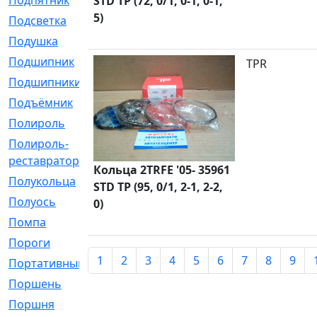
Подпятник
[1]
STD TP (72, 0/1, 0-1, 0-1,
5)
Подсветка
[1]
Подушка
[1540]
Подшипник
[1825]
TPR
Подшипники
[106]
Подъёмник
[1]
Полироль
[1]
Полироль-
[1]
реставратор
Кольца 2TRFE '05- 35961
Полукольца
[107]
STD TP (95, 0/1, 2-1, 2-2,
Полуось
[43]
0)
Помпа
[537]
Пороги
[1]
1
2
3
4
5
6
7
8
9
Портативный
[1]
Поршень
[5]
Поршня
[833]