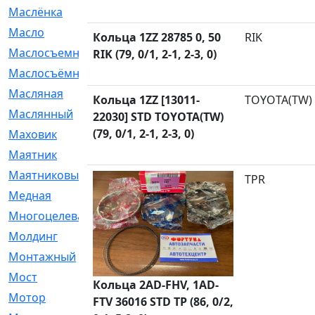
Маслёнка
[4]
Масло
[66]
Кольца 1ZZ 28785 0, 50
RIK
Маслосъемные
[26]
RIK (79, 0/1, 2-1, 2-3, 0)
Маслосъёмные
[480]
Масляная
[1]
Кольца 1ZZ [13011-
TOYOTA(TW)
Маслянный
[54]
22030] STD TOYOTA(TW)
(79, 0/1, 2-1, 2-3, 0)
Маховик
[6]
Маятник
[5]
Маятниковый
[13]
TPR
Медная
[2]
Многоцелевая
[1]
Молдинг
[14]
Монтажный
[1]
Мост
[10]
Кольца 2AD-FHV, 1AD-
Мотор
[212]
FTV 36016 STD TP (86, 0/2,