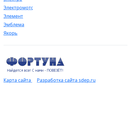
Электромотор
[1]
Элемент
[5]
Эмблема
[1]
Якорь
[4]
Карта сайта
Разработка сайта sdep.ru