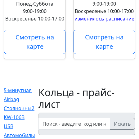
Понед-Суббота
9:00-19:00
9:00-19:00
Воскресенье
10:00-17:00
Воскресенье
10:00-17:00
изменилось расписание
Смотреть на
Смотреть на
карте
карте
Кольца - прайс-
5-минутная
[1]
Airbag
[18]
лист
Cтояночный
[1]
KW-106B
[0]
Искать
USB
[6]
Автомобильное
[6]