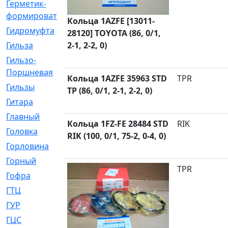
Герметик-
[3]
формирователь
Кольца 1AZFE [13011-
Гидромуфта
[47]
28120] TOYOTA (86, 0/1,
Гильза
2-1, 2-2, 0)
[56]
Гильзо-
[13]
Поршневая
Кольца 1AZFE 35963 STD
TPR
Гильзы
[259]
TP (86, 0/1, 2-1, 2-2, 0)
Гитара
[7]
Главный
[29]
Кольца 1FZ-FE 28484 STD
RIK
Головка
[28]
RIK (100, 0/1, 75-2, 0-4, 0)
Горловина
[14]
Горный
[1]
TPR
Гофра
[86]
ГТЦ
[96]
ГУР
[34]
ГЦC
[6]