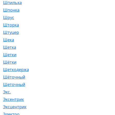
Шпилька
[215]
Шпонка
[19]
Шрус
[1107]
Шторка
[6]
Штуцер
[8]
Щека
[18]
Щетка
[31]
Щетки
[58]
Щётки
[124]
Щеткодержатель
[14]
Щёточный
[7]
Щеточный
[1]
Экс.
[4]
Эксентрик
[1]
Эксцентрик
[67]
Электро
[1]