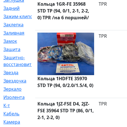
Заглушка
[21]
Кольца 1GR-FE 35968
TPR
Задний
[528]
STD TP (94, 0/1, 2-1, 2-2,
Зажим-клипса
[1]
0) TPR /на 6 поршней/
Заклепка
[1]
Заливная
[4]
TPR
Замок
[12]
Защита
[79]
Защитно-
[4]
восстановительный
Звезда
[1]
Кольца 1HDFTE 35970
Звездочка
[5]
STD TP (94, 0/2.0/1.5/4, 0)
Зеркало
[369]
Изолента
[1]
Кольца 1JZ-FSE D4, 2JZ-
TPR
К-т
[13]
FSE 35964 STD TP (86, 0/1,
Кабель
[50]
2-1, 2-2, 0)
Камера
[4]