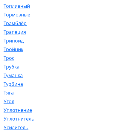
Топливный
[5]
Тормозные
[57]
Трамблёр
[54]
Трапеция
[2]
Трипоид
[16]
Тройник
[1]
Трос
[500]
Трубка
[39]
Туманка
[77]
Турбина
[69]
Тяга
[1264]
Угол
[2]
Уплотнение
[22]
Уплотнитель
[13]
Усилитель
[20]