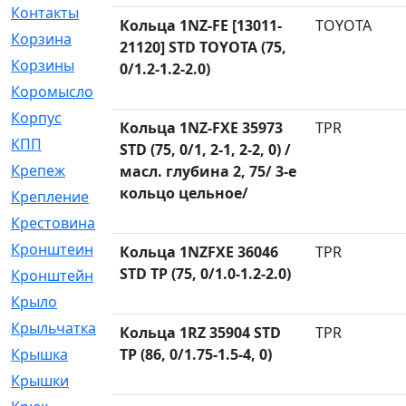
Контакты
[4]
Кольца 1NZ-FE [13011-
TOYOTA
Корзина
[1]
21120] STD TOYOTA (75,
Корзины
[159]
0/1.2-1.2-2.0)
Коромысло
[6]
Корпус
[41]
Кольца 1NZ-FXE 35973
TPR
КПП
[70]
STD (75, 0/1, 2-1, 2-2, 0) /
Крепеж
[4]
масл. глубина 2, 75/ 3-е
кольцо цельное/
Крепление
[23]
Крестовина
[309]
Кронштеин
[1]
Кольца 1NZFXE 36046
TPR
STD TP (75, 0/1.0-1.2-2.0)
Кронштейн
[59]
Крыло
[285]
Крыльчатка
[17]
Кольца 1RZ 35904 STD
TPR
Крышка
TP (86, 0/1.75-1.5-4, 0)
[151]
Крышки
[4]