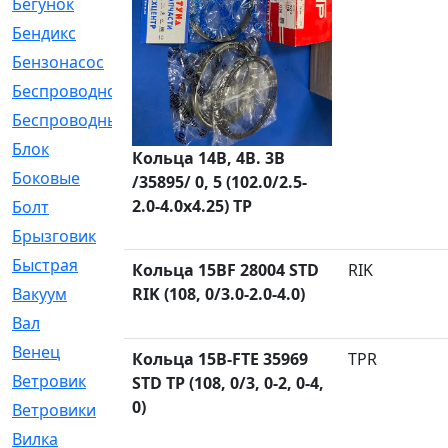
Бегунок
[21]
Бендикс
[26]
Бензонасос
[17]
Беспроводное
[2]
Беспроводные
[1]
Блок
[81]
Кольца 14B, 4B. 3B
Боковые
[4]
/35895/ 0, 5 (102.0/2.5-
2.0-4.0x4.25) TP
Болт
[247]
Брызговик
[77]
Быстрая
[2]
Кольца 15BF 28004 STD
RIK
Вакуум
RIK (108, 0/3.0-2.0-4.0)
[23]
Вал
[194]
Венец
[16]
Кольца 15B-FTE 35969
TPR
Ветровик
[132]
STD TP (108, 0/3, 0-2, 0-4,
0)
Ветровики
[2]
Вилка
[15]