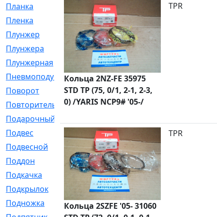
TPR
Планка
[21]
Пленка
[1]
Плунжер
[1]
Плунжера
[64]
Плунжерная
[91]
Пневмоподушка
[2]
Кольца 2NZ-FE 35975
STD TP (75, 0/1, 2-1, 2-3,
Поворот
[12]
0) /YARIS NCP9# '05-/
Повторитель
[86]
Подарочный
[3]
Подвес
[16]
TPR
Подвесной
[7]
Поддон
[18]
Подкачка
[5]
Подкрылок
[128]
Подножка
[16]
Кольца 2SZFE '05- 31060