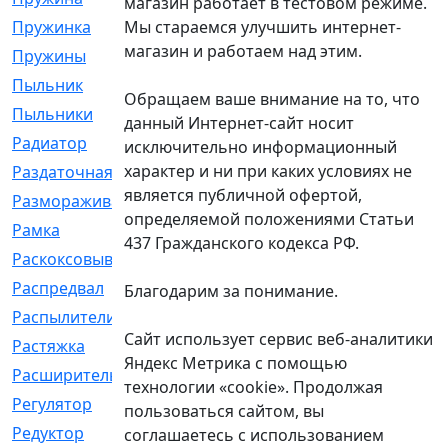
магазин работает в тестовом режиме.
Мы стараемся улучшить интернет-
Пружинка
[1]
магазин и работаем над этим.
Пружины
[326]
Пыльник
[1202]
Обращаем ваше внимание на то, что
Пыльники
[5]
данный Интернет-сайт носит
Радиатор
[916]
исключительно информационный
характер и ни при каких условиях не
Раздаточная
[1]
является публичной офертой,
Размораживатель
[1]
определяемой положениями Статьи
Рамка
[29]
437 Гражданского кодекса РФ.
Раскоксовывание
[4]
Распредвал
[41]
Благодарим за понимание.
Распылители
[226]
Сайт использует сервис веб-аналитики
Растяжка
[1]
Яндекс Метрика с помощью
Расширительный
[9]
технологии «cookie». Продолжая
Регулятор
[5]
пользоваться сайтом, вы
Редуктор
[17]
соглашаетесь с использованием