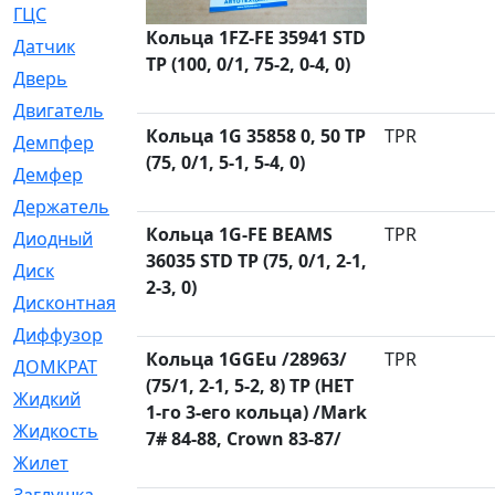
ГЦС
[74]
Кольца 1FZ-FE 35941 STD
Датчик
[969]
TP (100, 0/1, 75-2, 0-4, 0)
Дверь
[249]
Двигатель
[64]
Кольца 1G 35858 0, 50 TP
TPR
Демпфер
[2]
(75, 0/1, 5-1, 5-4, 0)
Демфер
[1]
Держатель
[5]
Кольца 1G-FE BEAMS
TPR
Диодный
[3]
36035 STD TP (75, 0/1, 2-1,
Диск
[418]
2-3, 0)
Дисконтная
[1]
Диффузор
[1]
Кольца 1GGEu /28963/
TPR
ДОМКРАТ
[1]
(75/1, 2-1, 5-2, 8) TP (НЕТ
Жидкий
[5]
1-го 3-его кольца) /Mark
Жидкость
[80]
7# 84-88, Crown 83-87/
Жилет
[1]