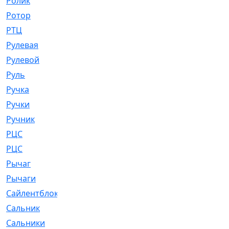
Ролик
[790]
Ротор
[2]
РТЦ
[475]
Рулевая
[974]
Рулевой
[585]
Руль
[12]
Ручка
[29]
Ручки
[3]
Ручник
[11]
РЦC
[12]
РЦС
[84]
Рычаг
[588]
Рычаги
[3]
Сайлентблок
[4208]
Сальник
[4340]
Сальники
[123]