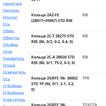
гарнитура
Ниппель
[1]
Кольца 2AZ-FE
RIK
Ноускат
[53]
(28017=35967) STD RIK
Оcь
[2]
Обвес
[3]
Кольца 2C-T 28275 STD
RIK
Обмотка
[4]
RIK (86, 0/2, 0-2, 0-4, 0)
Обойма
[14]
Огни
[1]
Кольца 2C-A 28026 STD
RIK
Омыватель
[4]
RIK (86, 0/1, 75-2, 0-3, 0)
Опора
[1]
Освежитель
[1]
Кольца 2GRFE '06- 36002
TPR
Ось
[4]
STD TP (94, 0/1, 2-1, 2-2,
Отбойник
[287]
0)
Отбойники
[80]
Очиститель
[15]
Кольца 2GRFE '06-
TOYOTA