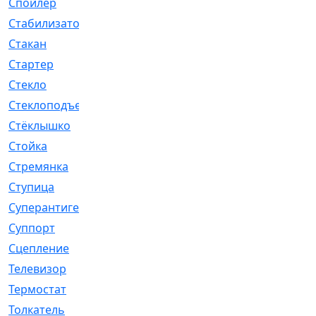
Спойлер
[29]
Стабилизатор
[596]
Стакан
[7]
Стартер
[176]
Стекло
[11]
Стеклоподъемник
[12]
Стёклышко
[20]
Стойка
[969]
Стремянка
[46]
Ступица
[775]
Суперантигель
[3]
Суппорт
[198]
Сцепление
[1]
Телевизор
[13]
Термостат
[323]
Толкатель
[4]