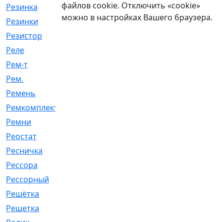
файлов cookie. Отключить «cookie»
Резинка
[15]
можно в настройках Вашего браузера.
Резинки
[6]
Резистор
[1]
Реле
[20]
Рем-т
[7]
Рем.
[2]
Ремень
[2060]
Ремкомплект
[1924]
Ремни
[21]
Реостат
[1]
Ресничка
[25]
Рессора
[51]
Рессорный
[107]
Решётка
[101]
Решетка
[21]