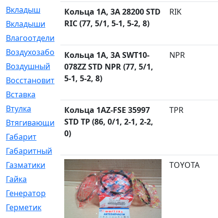
Вкладыш
[41]
Кольца 1A, 3A 28200 STD
RIK
RIC (77, 5/1, 5-1, 5-2, 8)
Вкладыши
[1131]
Влагоотделитель
[2]
Воздухозаборник
[2]
Кольца 1A, 3A SWT10-
NPR
Воздушный
[1]
078ZZ STD NPR (77, 5/1,
5-1, 5-2, 8)
Восстановительный
[1]
Вставка
[168]
Втулка
[1875]
Кольца 1AZ-FSE 35997
TPR
STD TP (86, 0/1, 2-1, 2-2,
Втягивающий
[22]
0)
Габарит
[286]
Габаритный
[6]
Газматики
[117]
TOYOTA
Гайка
[104]
Генератор
[148]
Герметик
[15]