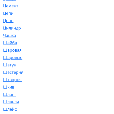
Цемент
[1]
Цепи
[314]
Цепь
[171]
Цилиндр
[55]
Чашка
[695]
Шайба
[37]
Шаровая
[900]
Шаровые
[1]
Шатун
[226]
Шестерня
[33]
Шкворня
[118]
Шкив
[129]
Шланг
[476]
Шланги
[36]
Шлейф
[70]