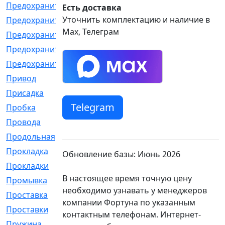
Предохранитель
[32]
Есть доставка
Уточнить комплектацию и наличие в
Предохранитель_б
[18]
Max, Телеграм
Предохранитель_м
[21]
Предохранитель_фл.
[13]
Предохранительная
[2]
Привод
[198]
Присадка
[2]
Telegram
Пробка
[1]
Провода
[231]
Продольная
[1]
Прокладка
[2726]
Обновление базы: Июнь 2026
Прокладки
[25]
В настоящее время точную цену
Промывка
[13]
необходимо узнавать у менеджеров
Проставка
[58]
компании Фортуна по указанным
Проставки
[38]
контактным телефонам. Интернет-
Пружина
[23]