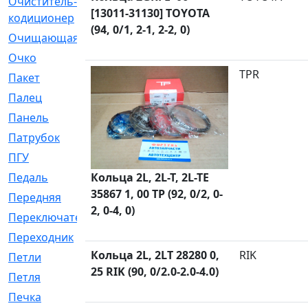
Очиститель-
[1]
[13011-31130] TOYOTA
кодиционер
(94, 0/1, 2-1, 2-2, 0)
Очищающая
[1]
Очко
[24]
TPR
Пакет
[1]
Палец
[4]
Панель
[61]
Патрубок
[248]
ПГУ
[2]
Педаль
Кольца 2L, 2L-T, 2L-TE
[3]
35867 1, 00 TP (92, 0/2, 0-
Передняя
[22]
2, 0-4, 0)
Переключатель
[36]
Переходник
[4]
Кольца 2L, 2LT 28280 0,
RIK
Петли
[23]
25 RIK (90, 0/2.0-2.0-4.0)
Петля
[3]
Печка
[3]