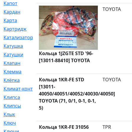
Капот
[144]
TOYOTA
Кардан
[131]
Карта
[2]
Картридж
[250]
Катализатор
[1]
Катушка
[2]
Кольца 1JZGTE STD '96-
Катушки
[291]
[13011-88410] TOYOTA
Клапан
[375]
Клемма
[5]
Кольца 1KR-FE STD
TOYOTA
Клёпка
[2]
[13011-
Климат-контроль
[3]
40050/40051/40052/40030/40050]
Клипса
[21]
TOYOTA (71, 0/1, 0-1, 0-1,
Клипсы
[321]
5)
Клык
[4]
Ключ
[2]
Кольца 1KR-FE 31056
TPR
Ключи
[3]