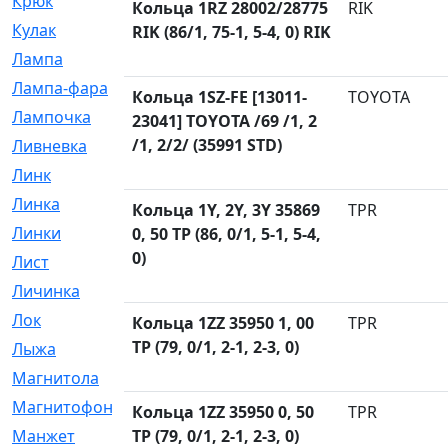
Крюк
[1]
Кольца 1RZ 28002/28775
RIK
Кулак
[9]
RIK (86/1, 75-1, 5-4, 0) RIK
Лампа
[128]
Лампа-фара
[4]
Кольца 1SZ-FE [13011-
TOYOTA
Лампочка
[209]
23041] TOYOTA /69 /1, 2
/1, 2/2/ (35991 STD)
Ливневка
[66]
Линк
[3]
Линка
[64]
Кольца 1Y, 2Y, 3Y 35869
TPR
Линки
[913]
0, 50 TP (86, 0/1, 5-1, 5-4,
0)
Лист
[144]
Личинка
[3]
Лок
[1]
Кольца 1ZZ 35950 1, 00
TPR
TP (79, 0/1, 2-1, 2-3, 0)
Лыжа
[23]
Магнитола
[11]
Магнитофон
[1]
Кольца 1ZZ 35950 0, 50
TPR
Манжет
TP (79, 0/1, 2-1, 2-3, 0)
[194]