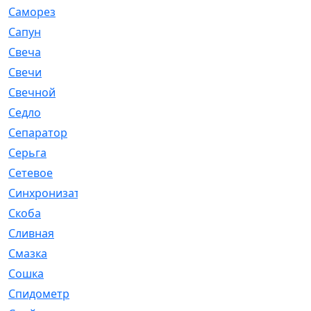
Саморез
[23]
Сапун
[33]
Свеча
[457]
Свечи
[272]
Свечной
[2]
Седло
[7]
Сепаратор
[6]
Серьга
[27]
Сетевое
[6]
Синхронизатор
[1]
Скоба
[4]
Сливная
[6]
Смазка
[24]
Сошка
[8]
Спидометр
[48]