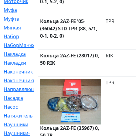
Моторчик
[6]
0-1, 5-2, 0)
Муфа
[1]
Муфта
[9]
Кольца 2AZ-FE '05-
TPR
Мягкая
[3]
(36042) STD TPR (88, 5/1,
0-1, 0-2, 0)
Набор
[6]
НаборМанжетГТЦ
[33]
Накладка
[51]
Кольца 2AZ-FE (28017) 0,
RIK
Накладки
50 RIK
[1]
Наконечник
[743]
Наконечники
[119]
TPR
Направляющая
[43]
Насадка
[16]
Насос
[356]
Натяжитель
[125]
Наушники
[8]
Кольца 2AZ-FE (35967) 0,
Наушники-
[2]
50 TP