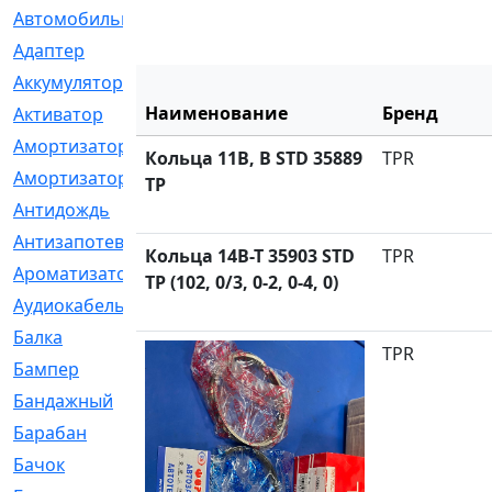
Автомобильный
[6]
Адаптер
[3]
Аккумулятор
[2]
Наименование
Бренд
Активатор
[1]
Амортизатор
[608]
Кольца 11B, B STD 35889
TPR
Амортизаторы
[21]
TP
Антидождь
[1]
Антизапотеватель
[1]
Кольца 14B-T 35903 STD
TPR
Ароматизатор
[35]
TP (102, 0/3, 0-2, 0-4, 0)
Аудиокабель
[2]
Балка
[58]
TPR
Бампер
[137]
Бандажный
[6]
Барабан
[5]
Бачок
[40]