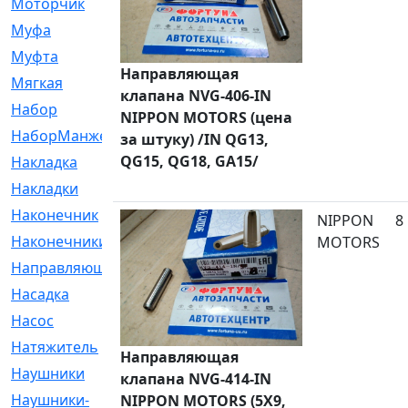
Моторчик
[6]
Муфа
[1]
Муфта
[9]
Направляющая
Мягкая
[3]
клапана NVG-406-IN
Набор
[6]
NIPPON MOTORS (цена
НаборМанжетГТЦ
[33]
за штуку) /IN QG13,
QG15, QG18, GA15/
Накладка
[51]
Накладки
[1]
Наконечник
[743]
NIPPON
8
Наконечники
[119]
MOTORS
Направляющая
[43]
Насадка
[16]
Насос
[356]
Натяжитель
[125]
Направляющая
Наушники
[8]
клапана NVG-414-IN
Наушники-
[2]
NIPPON MOTORS (5X9,