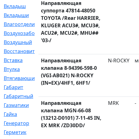
Направляющая
Вкладыш
[41]
суппорта 47814-48050
Вкладыши
[1131]
TOYOTA /Rear HARRIER,
Влагоотделитель
[2]
KLUGER ACU3#, MCU3#,
ACU2#, MCU2#, MHU##
Воздухозаборник
[2]
'03-/
Воздушный
[1]
Восстановительный
[1]
Вставка
[168]
Направляющая
N-ROCKY
м
клапана 8-94396-598-0
Втулка
[1875]
(VGI-AB021) N-ROCKY
Втягивающий
[22]
(IN=EX)/4HF1, 6HF1/
Габарит
[286]
Габаритный
[6]
Направляющая
MRK
-
Газматики
[117]
клапана MGN-66-08
Гайка
[104]
(13212-D0101) 7-11-45 IN,
Генератор
[148]
EX MRK /ZD30DD/
Герметик
[15]