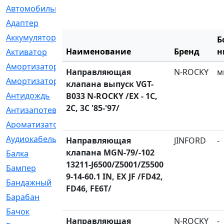
Автомобильный
[6]
Адаптер
[3]
Аккумулятор
[2]
Б
Наименование
Бренд
н
Активатор
[1]
Амортизатор
[608]
Направляющая
N-ROCKY
м
Амортизаторы
[21]
клапана выпуск VGT-
Антидождь
[1]
B033 N-ROCKY /EX - 1C,
2C, 3C '85-'97/
Антизапотеватель
[1]
Ароматизатор
[35]
Аудиокабель
[2]
Направляющая
JINFORD
-
клапана MGN-79/-102
Балка
[58]
13211-J6500/Z5001/Z5500
Бампер
[137]
9-14-60.1 IN, EX JF /FD42,
Бандажный
[6]
FD46, FE6T/
Барабан
[5]
Бачок
[40]
Направляющая
N-ROCKY
-