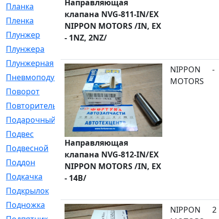
Направляющая
Планка
[21]
клапана NVG-811-IN/EX
Пленка
[1]
NIPPON MOTORS /IN, EX
Плунжер
[1]
- 1NZ, 2NZ/
Плунжера
[64]
Плунжерная
[91]
NIPPON
-
Пневмоподушка
[2]
MOTORS
Поворот
[12]
Повторитель
[86]
Подарочный
[3]
Подвес
[16]
Направляющая
Подвесной
[7]
клапана NVG-812-IN/EX
Поддон
[18]
NIPPON MOTORS /IN, EX
Подкачка
[5]
- 14B/
Подкрылок
[128]
Подножка
[16]
NIPPON
2