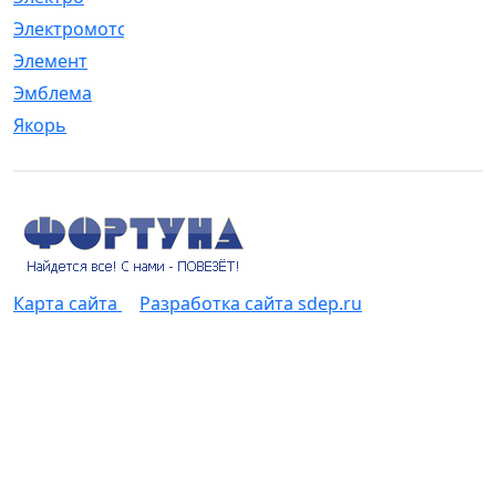
Электромотор
[1]
Элемент
[5]
Эмблема
[1]
Якорь
[4]
Карта сайта
Разработка сайта sdep.ru