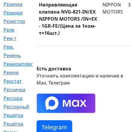
Резинка
[15]
Направляющая
NIPPON
3
клапана NVG-821-IN/EX
MOTORS
Резинки
[6]
NIPPON MOTORS /IN+EX
Резистор
[1]
- 1GR-FE/(Цена за 1ком-
Реле
[20]
т=16шт.)
Рем-т
[7]
Рем.
[2]
Ремень
[2060]
Ремкомплект
[1924]
Есть доставка
Ремни
[21]
Уточнить комплектацию и наличие в
Реостат
[1]
Max, Телеграм
Ресничка
[25]
Рессора
[51]
Рессорный
[107]
Решетка
[21]
Решётка
[101]
Telegram