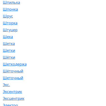
Шпилька
[215]
Шпонка
[19]
Шрус
[1107]
Шторка
[6]
Штуцер
[8]
Щека
[18]
Щетка
[31]
Щетки
[58]
Щётки
[124]
Щеткодержатель
[14]
Щёточный
[7]
Щеточный
[1]
Экс.
[4]
Эксентрик
[1]
Эксцентрик
[67]
Электро
[1]