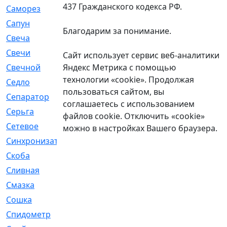
437 Гражданского кодекса РФ.
Саморез
[23]
Сапун
[33]
Благодарим за понимание.
Свеча
[457]
Свечи
[272]
Сайт использует сервис веб-аналитики
Яндекс Метрика с помощью
Свечной
[2]
технологии «cookie». Продолжая
Седло
[7]
пользоваться сайтом, вы
Сепаратор
[6]
соглашаетесь с использованием
Серьга
[27]
файлов cookie. Отключить «cookie»
Сетевое
[6]
можно в настройках Вашего браузера.
Синхронизатор
[1]
Скоба
[4]
Сливная
[6]
Смазка
[24]
Сошка
[8]
Спидометр
[48]