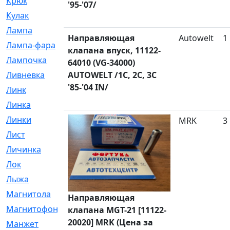
Крюк
[1]
'95-'07/
Кулак
[9]
Лампа
[128]
Направляющая
Autowelt
1
Лампа-фара
[4]
клапана впуск, 11122-
Лампочка
[209]
64010 (VG-34000)
Ливневка
AUTOWELT /1C, 2C, 3C
[66]
'85-'04 IN/
Линк
[3]
Линка
[64]
Линки
[913]
MRK
3
Лист
[144]
Личинка
[3]
Лок
[1]
Лыжа
[23]
Магнитола
[11]
Направляющая
Магнитофон
[1]
клапана MGT-21 [11122-
20020] MRK (Цена за
Манжет
[194]