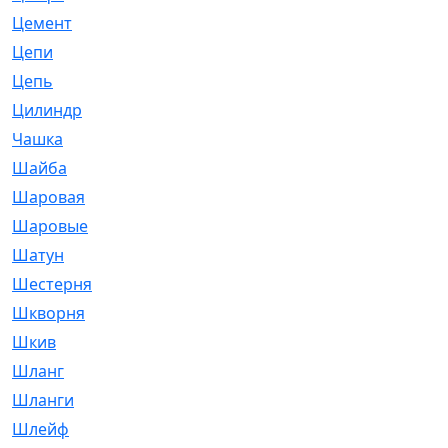
Цемент
[1]
Цепи
[314]
Цепь
[171]
Цилиндр
[55]
Чашка
[695]
Шайба
[37]
Шаровая
[900]
Шаровые
[1]
Шатун
[226]
Шестерня
[33]
Шкворня
[118]
Шкив
[129]
Шланг
[476]
Шланги
[36]
Шлейф
[70]