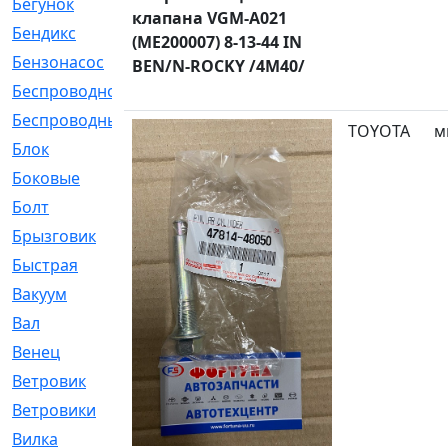
Бегунок
[21]
клапана VGM-A021
Бендикс
[26]
(ME200007) 8-13-44 IN
Бензонасос
[17]
BEN/N-ROCKY /4M40/
Беспроводное
[2]
Беспроводные
[1]
TOYOTA
м
Блок
[81]
Боковые
[4]
Болт
[247]
Брызговик
[77]
Быстрая
[2]
Вакуум
[23]
Вал
[194]
Венец
[16]
Ветровик
[132]
Ветровики
[2]
Вилка
[15]