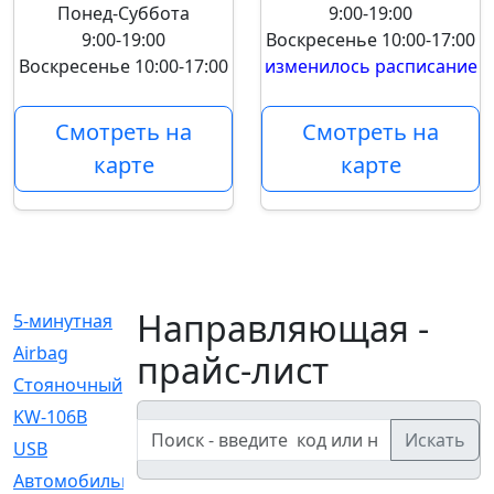
Понед-Суббота
9:00-19:00
9:00-19:00
Воскресенье
10:00-17:00
Воскресенье
10:00-17:00
изменилось расписание
Смотреть на
Смотреть на
карте
карте
Направляющая -
5-минутная
[1]
Airbag
[18]
прайс-лист
Cтояночный
[1]
KW-106B
[0]
Искать
USB
[6]
Автомобильное
[6]