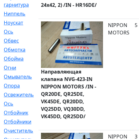
гарнитура
24x42, 2) /IN - HR16DE/
Ниппель
[1]
Ноускат
[53]
NIPPON
5
Оcь
[2]
MOTORS
Обвес
[3]
Обмотка
[4]
Обойма
[14]
Огни
[1]
Направляющая
Омыватель
[4]
клапана NVG-423-IN
Опора
[1]
NIPPON MOTORS /IN -
QR20DE, QR25DE,
Освежитель
[1]
VK45DE, QR20DD,
Ось
[4]
VQ25DD, VQ30DD,
Отбойник
[287]
VK45DD, QR25DD/
Отбойники
[80]
Очиститель
[15]
NIPPON
3