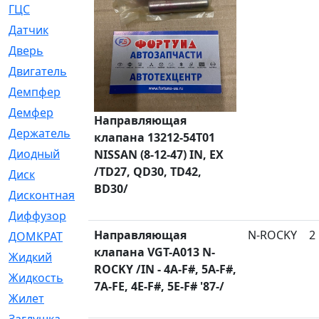
ГЦС
[74]
Датчик
[969]
Дверь
[249]
Двигатель
[64]
Демпфер
[2]
Демфер
[1]
Направляющая
Держатель
[5]
клапана 13212-54T01
Диодный
[3]
NISSAN (8-12-47) IN, EX
/TD27, QD30, TD42,
Диск
[418]
BD30/
Дисконтная
[1]
Диффузор
[1]
Направляющая
N-ROCKY
2
ДОМКРАТ
[1]
клапана VGT-A013 N-
Жидкий
[5]
ROCKY /IN - 4A-F#, 5A-F#,
Жидкость
[80]
7A-FE, 4E-F#, 5E-F# '87-/
Жилет
[1]