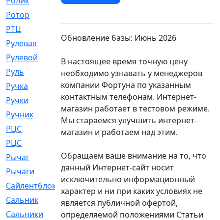
Ролик
[790]
Ротор
[2]
РТЦ
[475]
Обновление базы: Июнь 2026
Рулевая
[974]
Рулевой
[585]
В настоящее время точную цену
Руль
[12]
необходимо узнавать у менеджеров
компании Фортуна по указанным
Ручка
[29]
контактным телефонам. Интернет-
Ручки
[3]
магазин работает в тестовом режиме.
Ручник
[11]
Мы стараемся улучшить интернет-
РЦC
[12]
магазин и работаем над этим.
РЦС
[84]
Обращаем ваше внимание на то, что
Рычаг
[588]
данный Интернет-сайт носит
Рычаги
[3]
исключительно информационный
Сайлентблок
[4208]
характер и ни при каких условиях не
Сальник
[4340]
является публичной офертой,
Сальники
[123]
определяемой положениями Статьи