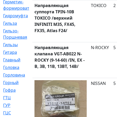
Герметик-
[3]
Направляющая
TOKICO
2
формирователь
суппорта TPIN-10B
Гидромуфта
[47]
TOKICO /верхний
Гильза
[56]
INFINITI M35, FX45,
FX35, Atlas F24/
Гильзо-
[13]
Поршневая
Гильзы
[259]
Направляющая
N-ROCKY
5
Гитара
[7]
клапана VGT-AB022 N-
Главный
[29]
ROCKY (9-14-60) /IN, EX -
B, 3B, 11B, 13BT, 14B/
Головка
[28]
Горловина
[14]
Горный
[1]
NISSAN
5
Гофра
[86]
ГТЦ
[96]
ГУР
[34]
ГЦC
[6]