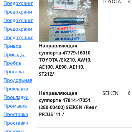
TOYOTA
4
Предохранитель
[32]
Предохранитель_б
[18]
Предохранитель_м
[21]
Предохранитель_фл.
[13]
Предохранительная
[2]
Направляющая
Привод
[198]
суппорта 47779-16010
Присадка
[2]
TOYOTA /EXZ10, AW10,
Пробка
[1]
AE100, AE90, AE110,
Провода
[231]
ST212/
Продольная
[1]
Прокладка
[2726]
Направляющая
SEIKEN
6
Прокладки
[25]
суппорта 47814-47051
Промывка
[13]
(280-00400) SEIKEN /Rear
Проставка
PRIUS '11-/
[58]
Проставки
[38]
Пружина
[23]