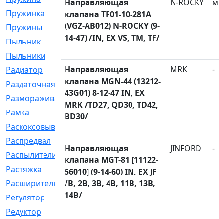
Направляющая
N-ROCKY
м
Пружинка
[1]
клапана TF01-10-281A
(VGZ-AB012) N-ROCKY (9-
Пружины
[326]
14-47) /IN, EX VS, TM, TF/
Пыльник
[1202]
Пыльники
[5]
Направляющая
MRK
-
Радиатор
[916]
клапана MGN-44 (13212-
Раздаточная
[1]
43G01) 8-12-47 IN, EX
Размораживатель
[1]
MRK /TD27, QD30, TD42,
Рамка
[29]
BD30/
Раскоксовывание
[4]
Распредвал
[41]
Направляющая
JINFORD
-
Распылители
[226]
клапана MGT-81 [11122-
Растяжка
[1]
56010] (9-14-60) IN, EX JF
Расширительный
/B, 2B, 3B, 4B, 11B, 13B,
[9]
14B/
Регулятор
[5]
Редуктор
[17]