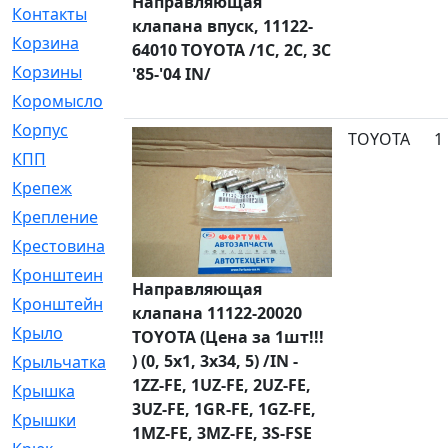
Направляющая
Контакты
[4]
клапана впуск, 11122-
Корзина
[1]
64010 TOYOTA /1C, 2C, 3C
Корзины
[159]
'85-'04 IN/
Коромысло
[6]
Корпус
[41]
TOYOTA
1
КПП
[70]
Крепеж
[4]
Крепление
[23]
Крестовина
[309]
Кронштеин
[1]
Направляющая
Кронштейн
[59]
клапана 11122-20020
Крыло
[285]
TOYOTA (Цена за 1шт!!!
) (0, 5x1, 3x34, 5) /IN -
Крыльчатка
[17]
1ZZ-FE, 1UZ-FE, 2UZ-FE,
Крышка
[151]
3UZ-FE, 1GR-FE, 1GZ-FE,
Крышки
[4]
1MZ-FE, 3MZ-FE, 3S-FSE