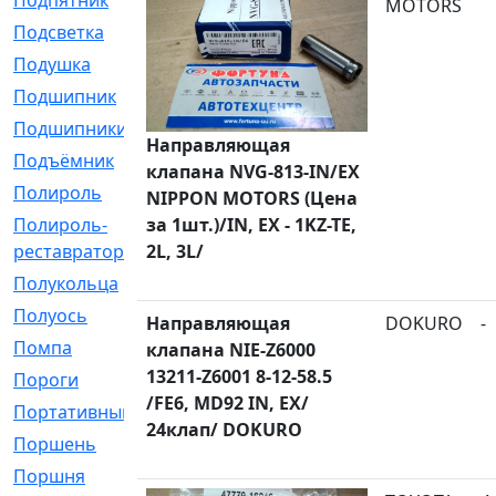
Подпятник
[1]
MOTORS
Подсветка
[1]
Подушка
[1540]
Подшипник
[1825]
Подшипники
[106]
Направляющая
Подъёмник
[1]
клапана NVG-813-IN/EX
Полироль
[1]
NIPPON MOTORS (Цена
Полироль-
за 1шт.)/IN, EX - 1KZ-TE,
[1]
реставратор
2L, 3L/
Полукольца
[107]
Полуось
[43]
Направляющая
DOKURO
-
Помпа
[537]
клапана NIE-Z6000
13211-Z6001 8-12-58.5
Пороги
[1]
/FE6, MD92 IN, EX/
Портативный
[1]
24клап/ DOKURO
Поршень
[5]
Поршня
[833]