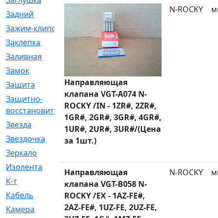
Заглушка
[21]
N-ROCKY
м
Задний
[528]
Зажим-клипса
[1]
Заклепка
[1]
Заливная
[4]
Замок
[12]
Направляющая
Защита
[79]
клапана VGT-A074 N-
Защитно-
[4]
ROCKY /IN - 1ZR#, 2ZR#,
восстановительный
1GR#, 2GR#, 3GR#, 4GR#,
Звезда
[1]
1UR#, 2UR#, 3UR#/(Цена
Звездочка
[5]
за 1шт.)
Зеркало
[369]
Изолента
[1]
Направляющая
N-ROCKY
м
К-т
[13]
клапана VGT-B058 N-
Кабель
[50]
ROCKY /EX - 1AZ-FE#,
2AZ-FE#, 1UZ-FE, 2UZ-FE,
Камера
[4]