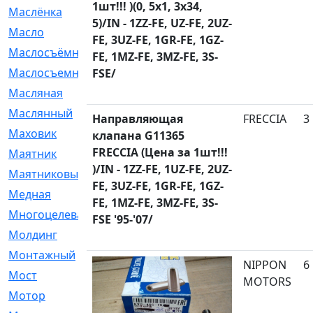
1шт!!! )(0, 5x1, 3x34,
Маслёнка
[4]
5)/IN - 1ZZ-FE, UZ-FE, 2UZ-
Масло
[66]
FE, 3UZ-FE, 1GR-FE, 1GZ-
Маслосъёмные
[480]
FE, 1MZ-FE, 3MZ-FE, 3S-
Маслосъемные
[26]
FSE/
Масляная
[1]
Маслянный
[54]
Направляющая
FRECCIA
3
Маховик
[6]
клапана G11365
FRECCIA (Цена за 1шт!!!
Маятник
[5]
)/IN - 1ZZ-FE, 1UZ-FE, 2UZ-
Маятниковый
[13]
FE, 3UZ-FE, 1GR-FE, 1GZ-
Медная
[2]
FE, 1MZ-FE, 3MZ-FE, 3S-
Многоцелевая
[1]
FSE '95-'07/
Молдинг
[14]
Монтажный
[1]
NIPPON
6
Мост
[10]
MOTORS
Мотор
[212]