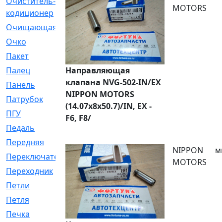
Очиститель-
[1]
MOTORS
кодиционер
Очищающая
[1]
Очко
[24]
Пакет
[1]
Палец
Направляющая
[4]
клапана NVG-502-IN/EX
Панель
[61]
NIPPON MOTORS
Патрубок
[248]
(14.07x8x50.7)/IN, EX -
ПГУ
[2]
F6, F8/
Педаль
[3]
Передняя
[22]
NIPPON
м
Переключатель
[36]
MOTORS
Переходник
[4]
Петли
[23]
Петля
[3]
Печка
[3]