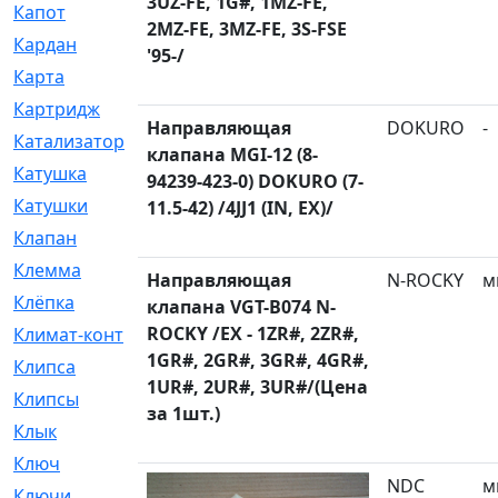
3UZ-FE, 1G#, 1MZ-FE,
Капот
[144]
2MZ-FE, 3MZ-FE, 3S-FSE
Кардан
[131]
'95-/
Карта
[2]
Картридж
[250]
Направляющая
DOKURO
-
Катализатор
[1]
клапана MGI-12 (8-
Катушка
[2]
94239-423-0) DOKURO (7-
Катушки
[291]
11.5-42) /4JJ1 (IN, EX)/
Клапан
[375]
Клемма
[5]
Направляющая
N-ROCKY
м
Клёпка
[2]
клапана VGT-B074 N-
ROCKY /EX - 1ZR#, 2ZR#,
Климат-контроль
[3]
1GR#, 2GR#, 3GR#, 4GR#,
Клипса
[21]
1UR#, 2UR#, 3UR#/(Цена
Клипсы
[321]
за 1шт.)
Клык
[4]
Ключ
[2]
NDC
м
Ключи
[3]