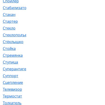
Спойлер
[29]
Стабилизатор
[596]
Стакан
[7]
Стартер
[176]
Стекло
[11]
Стеклоподъемник
[12]
Стёклышко
[20]
Стойка
[969]
Стремянка
[46]
Ступица
[775]
Суперантигель
[3]
Суппорт
[198]
Сцепление
[1]
Телевизор
[13]
Термостат
[323]
Толкатель
[4]