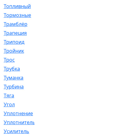
Топливный
[5]
Тормозные
[57]
Трамблёр
[54]
Трапеция
[2]
Трипоид
[16]
Тройник
[1]
Трос
[500]
Трубка
[39]
Туманка
[77]
Турбина
[69]
Тяга
[1264]
Угол
[2]
Уплотнение
[22]
Уплотнитель
[13]
Усилитель
[20]