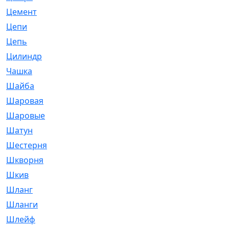
Цемент
[1]
Цепи
[314]
Цепь
[171]
Цилиндр
[55]
Чашка
[695]
Шайба
[37]
Шаровая
[900]
Шаровые
[1]
Шатун
[226]
Шестерня
[33]
Шкворня
[118]
Шкив
[129]
Шланг
[476]
Шланги
[36]
Шлейф
[70]