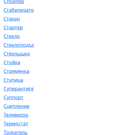
Спойлер
[29]
Стабилизатор
[596]
Стакан
[7]
Стартер
[176]
Стекло
[11]
Стеклоподъемник
[12]
Стёклышко
[20]
Стойка
[969]
Стремянка
[46]
Ступица
[775]
Суперантигель
[3]
Суппорт
[198]
Сцепление
[1]
Телевизор
[13]
Термостат
[323]
Толкатель
[4]