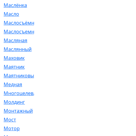
Маслёнка
[4]
Масло
[66]
Маслосъёмные
[480]
Маслосъемные
[26]
Масляная
[1]
Маслянный
[54]
Маховик
[6]
Маятник
[5]
Маятниковый
[13]
Медная
[2]
Многоцелевая
[1]
Молдинг
[14]
Монтажный
[1]
Мост
[10]
Мотор
[212]