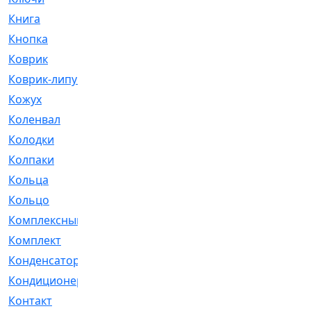
Книга
[293]
Кнопка
[3]
Коврик
[1]
Коврик-липучка
[2]
Кожух
[4]
Коленвал
[38]
Колодки
[2151]
Колпаки
[5]
Кольца
[1164]
Кольцо
[272]
Комплексный
[1]
Комплект
[196]
Конденсатор
[1]
Кондиционер
[2]
Контакт
[3]