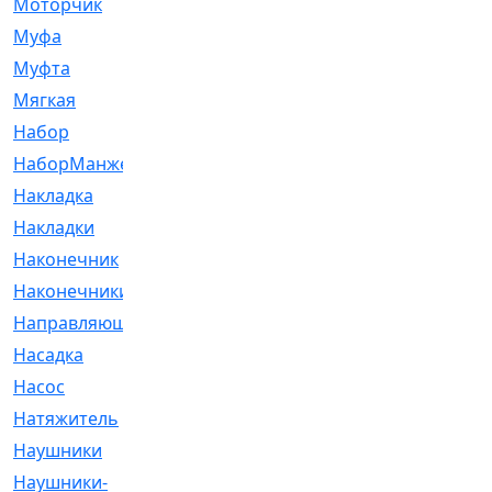
Моторчик
[6]
Муфа
[1]
Муфта
[9]
Мягкая
[3]
Набор
[6]
НаборМанжетГТЦ
[33]
Накладка
[51]
Накладки
[1]
Наконечник
[743]
Наконечники
[119]
Направляющая
[43]
Насадка
[16]
Насос
[356]
Натяжитель
[125]
Наушники
[8]
Наушники-
[2]