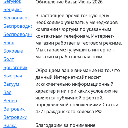
Бегунок
[21]
Обновление базы: Июнь 2026
Бендикс
[26]
В настоящее время точную цену
Бензонасос
[17]
необходимо узнавать у менеджеров
Беспроводное
[2]
компании Фортуна по указанным
Беспроводные
[1]
контактным телефонам. Интернет-
Блок
[81]
магазин работает в тестовом режиме.
Мы стараемся улучшить интернет-
Боковые
[4]
магазин и работаем над этим.
Болт
[247]
Брызговик
[77]
Обращаем ваше внимание на то, что
Быстрая
[2]
данный Интернет-сайт носит
исключительно информационный
Вакуум
[23]
характер и ни при каких условиях не
Вал
[194]
является публичной офертой,
Венец
[16]
определяемой положениями Статьи
Ветровик
[132]
437 Гражданского кодекса РФ.
Ветровики
[2]
Благодарим за понимание.
Вилка
[15]