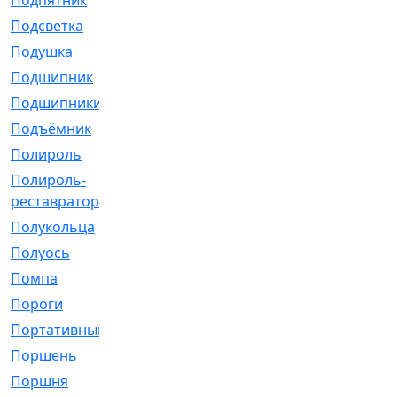
Подпятник
[1]
Подсветка
[1]
Подушка
[1540]
Подшипник
[1825]
Подшипники
[106]
Подъёмник
[1]
Полироль
[1]
Полироль-
[1]
реставратор
Полукольца
[107]
Полуось
[43]
Помпа
[537]
Пороги
[1]
Портативный
[1]
Поршень
[5]
Поршня
[833]