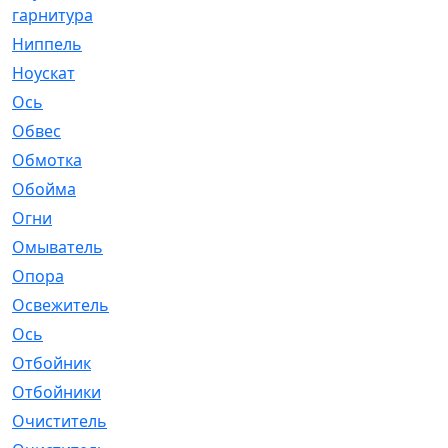
гарнитура
Ниппель
[1]
Ноускат
[53]
Оcь
[2]
Обвес
[3]
Обмотка
[4]
Обойма
[14]
Огни
[1]
Омыватель
[4]
Опора
[1]
Освежитель
[1]
Ось
[4]
Отбойник
[287]
Отбойники
[80]
Очиститель
[15]