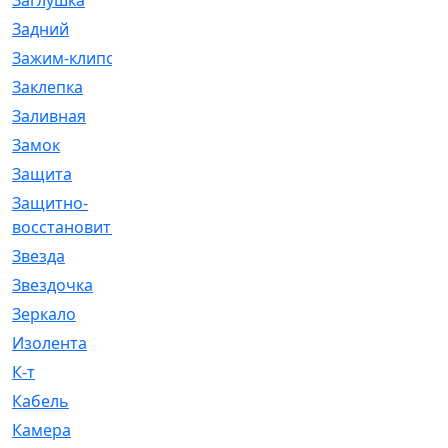
Заглушка
[21]
Задний
[528]
Зажим-клипса
[1]
Заклепка
[1]
Заливная
[4]
Замок
[12]
Защита
[79]
Защитно-
[4]
восстановительный
Звезда
[1]
Звездочка
[5]
Зеркало
[369]
Изолента
[1]
К-т
[13]
Кабель
[50]
Камера
[4]