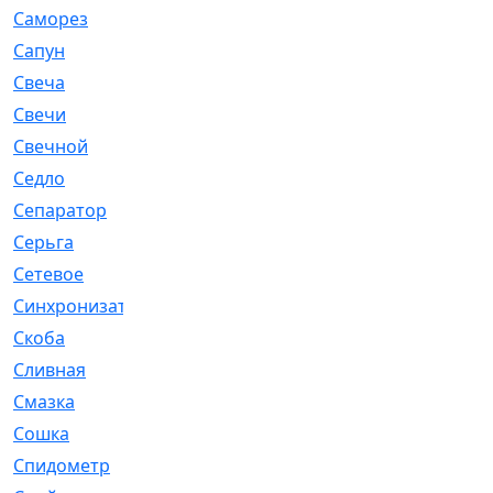
Саморез
[23]
Сапун
[33]
Свеча
[457]
Свечи
[272]
Свечной
[2]
Седло
[7]
Сепаратор
[6]
Серьга
[27]
Сетевое
[6]
Синхронизатор
[1]
Скоба
[4]
Сливная
[6]
Смазка
[24]
Сошка
[8]
Спидометр
[48]