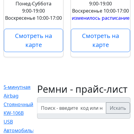
Понед-Суббота
9:00-19:00
9:00-19:00
Воскресенье
10:00-17:00
Воскресенье
10:00-17:00
изменилось расписание
Смотреть на
Смотреть на
карте
карте
Ремни - прайс-лист
5-минутная
[1]
Airbag
[18]
Cтояночный
[1]
Искать
KW-106B
[0]
USB
[6]
Автомобильное
[6]