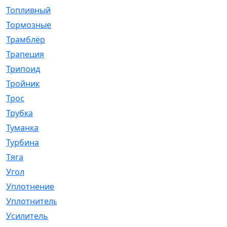
Топливный
[5]
Тормозные
[57]
Трамблёр
[54]
Трапеция
[2]
Трипоид
[16]
Тройник
[1]
Трос
[500]
Трубка
[39]
Туманка
[77]
Турбина
[69]
Тяга
[1264]
Угол
[2]
Уплотнение
[22]
Уплотнитель
[13]
Усилитель
[20]