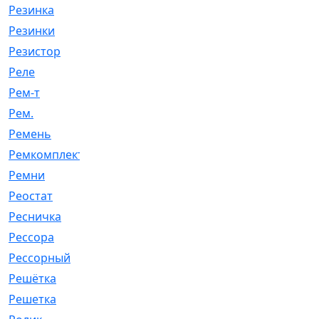
Резинка
[15]
Резинки
[6]
Резистор
[1]
Реле
[20]
Рем-т
[7]
Рем.
[2]
Ремень
[2060]
Ремкомплект
[1924]
Ремни
[21]
Реостат
[1]
Ресничка
[25]
Рессора
[51]
Рессорный
[107]
Решётка
[101]
Решетка
[21]