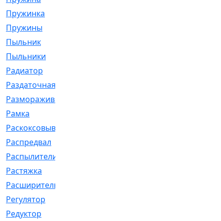
Пружинка
[1]
Пружины
[326]
Пыльник
[1202]
Пыльники
[5]
Радиатор
[916]
Раздаточная
[1]
Размораживатель
[1]
Рамка
[29]
Раскоксовывание
[4]
Распредвал
[41]
Распылители
[226]
Растяжка
[1]
Расширительный
[9]
Регулятор
[5]
Редуктор
[17]