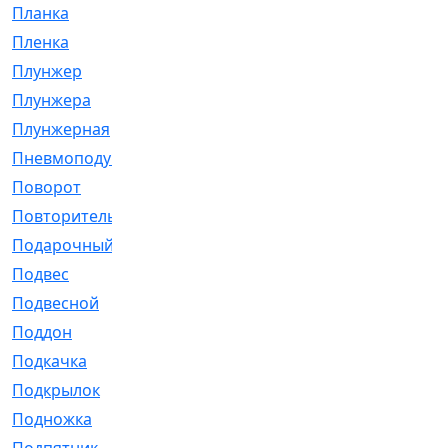
Планка
[21]
Пленка
[1]
Плунжер
[1]
Плунжера
[64]
Плунжерная
[91]
Пневмоподушка
[2]
Поворот
[12]
Повторитель
[86]
Подарочный
[3]
Подвес
[16]
Подвесной
[7]
Поддон
[18]
Подкачка
[5]
Подкрылок
[128]
Подножка
[16]