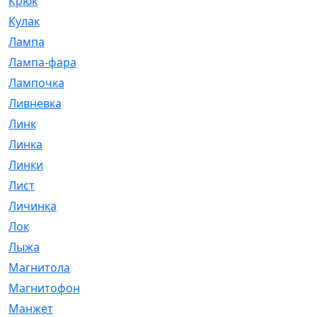
Крюк
[1]
Кулак
[9]
Лампа
[128]
Лампа-фара
[4]
Лампочка
[209]
Ливневка
[66]
Линк
[3]
Линка
[64]
Линки
[913]
Лист
[144]
Личинка
[3]
Лок
[1]
Лыжа
[23]
Магнитола
[11]
Магнитофон
[1]
Манжет
[194]