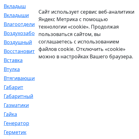
Вкладыш
[41]
Сайт использует сервис веб-аналитики
Вкладыши
[1131]
Яндекс Метрика с помощью
Влагоотделитель
[2]
технологии «cookie». Продолжая
Воздухозаборник
[2]
пользоваться сайтом, вы
соглашаетесь с использованием
Воздушный
[1]
файлов cookie. Отключить «cookie»
Восстановительный
[1]
можно в настройках Вашего браузера.
Вставка
[168]
Втулка
[1875]
Втягивающий
[22]
Габарит
[286]
Габаритный
[6]
Газматики
[117]
Гайка
[104]
Генератор
[148]
Герметик
[15]