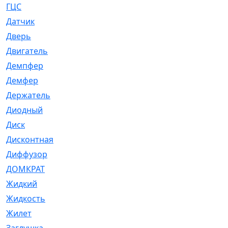
ГЦС
[74]
Датчик
[969]
Дверь
[249]
Двигатель
[64]
Демпфер
[2]
Демфер
[1]
Держатель
[5]
Диодный
[3]
Диск
[418]
Дисконтная
[1]
Диффузор
[1]
ДОМКРАТ
[1]
Жидкий
[5]
Жидкость
[80]
Жилет
[1]