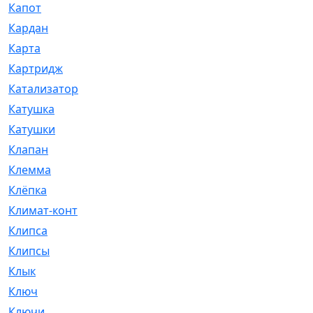
Капот
[144]
Кардан
[131]
Карта
[2]
Картридж
[250]
Катализатор
[1]
Катушка
[2]
Катушки
[291]
Клапан
[375]
Клемма
[5]
Клёпка
[2]
Климат-контроль
[3]
Клипса
[21]
Клипсы
[321]
Клык
[4]
Ключ
[2]
Ключи
[3]