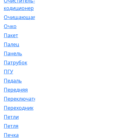
Очиститель-
[1]
кодиционер
Очищающая
[1]
Очко
[24]
Пакет
[1]
Палец
[4]
Панель
[61]
Патрубок
[248]
ПГУ
[2]
Педаль
[3]
Передняя
[22]
Переключатель
[36]
Переходник
[4]
Петли
[23]
Петля
[3]
Печка
[3]