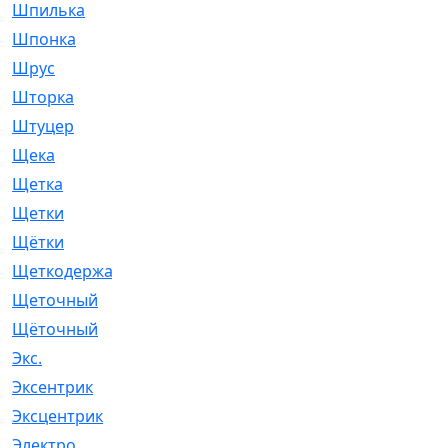
Шпилька
[215]
Шпонка
[19]
Шрус
[1107]
Шторка
[6]
Штуцер
[8]
Щека
[18]
Щетка
[31]
Щетки
[58]
Щётки
[124]
Щеткодержатель
[14]
Щеточный
[1]
Щёточный
[7]
Экс.
[4]
Эксентрик
[1]
Эксцентрик
[67]
Электро
[1]