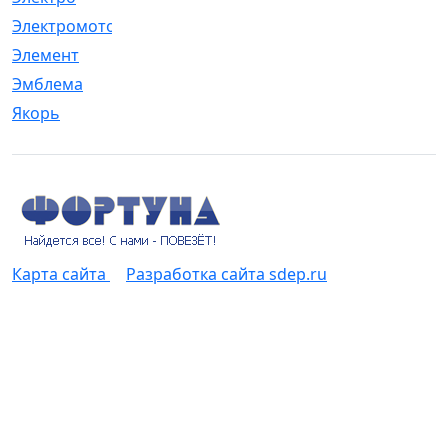
Электромотор
[1]
Элемент
[5]
Эмблема
[1]
Якорь
[4]
Карта сайта
Разработка сайта sdep.ru