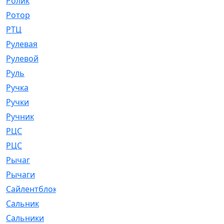
Ролик
[790]
Ротор
[2]
РТЦ
[475]
Рулевая
[974]
Рулевой
[585]
Руль
[12]
Ручка
[29]
Ручки
[3]
Ручник
[11]
РЦC
[12]
РЦС
[84]
Рычаг
[588]
Рычаги
[3]
Сайлентблок
[4208]
Сальник
[4340]
Сальники
[123]