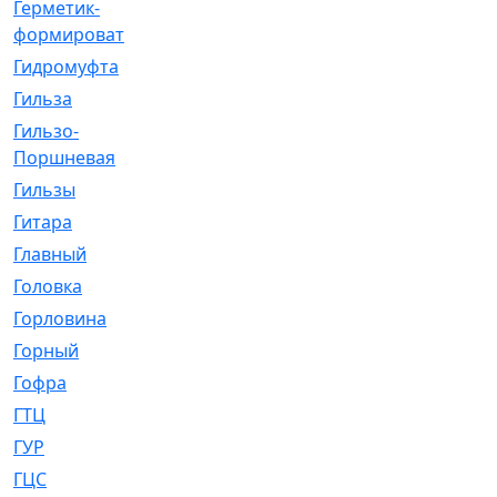
Герметик-
[3]
формирователь
Гидромуфта
[47]
Гильза
[56]
Гильзо-
[13]
Поршневая
Гильзы
[259]
Гитара
[7]
Главный
[29]
Головка
[28]
Горловина
[14]
Горный
[1]
Гофра
[86]
ГТЦ
[96]
ГУР
[34]
ГЦC
[6]