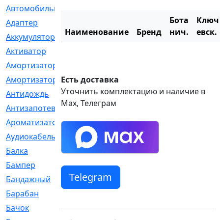
Автомобильный
[6]
Бота
Ключ
Адаптер
[3]
Наименование
Бренд
нич.
евск.
Аккумулятор
[2]
Активатор
[1]
Амортизатор
[608]
Амортизаторы
Есть доставка
[21]
Уточнить комплектацию и наличие в
Антидождь
[1]
Max, Телеграм
Антизапотеватель
[1]
Ароматизатор
[35]
Аудиокабель
[2]
Балка
[58]
Бампер
[137]
Telegram
Бандажный
[6]
Барабан
[5]
Бачок
[40]