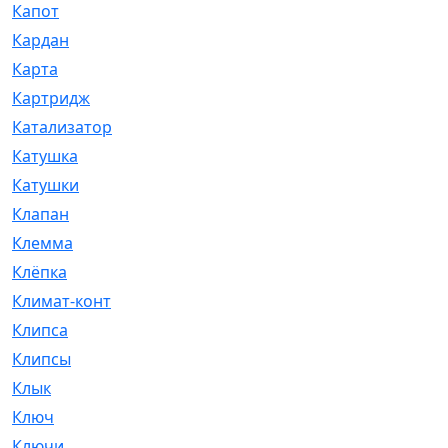
Капот
[144]
Кардан
[131]
Карта
[2]
Картридж
[250]
Катализатор
[1]
Катушка
[2]
Катушки
[291]
Клапан
[375]
Клемма
[5]
Клёпка
[2]
Климат-контроль
[3]
Клипса
[21]
Клипсы
[321]
Клык
[4]
Ключ
[2]
Ключи
[3]