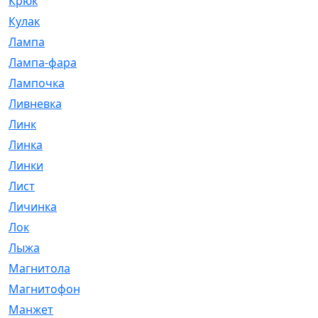
Крюк
[1]
Кулак
[9]
Лампа
[128]
Лампа-фара
[4]
Лампочка
[209]
Ливневка
[66]
Линк
[3]
Линка
[64]
Линки
[913]
Лист
[144]
Личинка
[3]
Лок
[1]
Лыжа
[23]
Магнитола
[11]
Магнитофон
[1]
Манжет
[194]