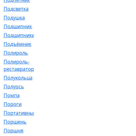
Подпятник
[1]
Подсветка
[1]
Подушка
[1540]
Подшипник
[1825]
Подшипники
[106]
Подъёмник
[1]
Полироль
[1]
Полироль-
[1]
реставратор
Полукольца
[107]
Полуось
[43]
Помпа
[537]
Пороги
[1]
Портативный
[1]
Поршень
[5]
Поршня
[833]