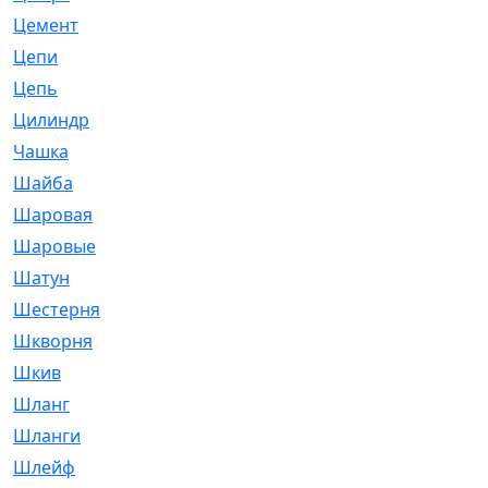
Цемент
[1]
Цепи
[314]
Цепь
[171]
Цилиндр
[55]
Чашка
[695]
Шайба
[37]
Шаровая
[900]
Шаровые
[1]
Шатун
[226]
Шестерня
[33]
Шкворня
[118]
Шкив
[129]
Шланг
[476]
Шланги
[36]
Шлейф
[70]