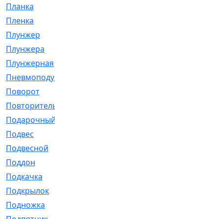
Планка
[21]
Пленка
[1]
Плунжер
[1]
Плунжера
[64]
Плунжерная
[91]
Пневмоподушка
[2]
Поворот
[12]
Повторитель
[86]
Подарочный
[3]
Подвес
[16]
Подвесной
[7]
Поддон
[18]
Подкачка
[5]
Подкрылок
[128]
Подножка
[16]