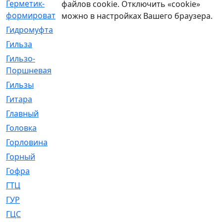
Герметик-
[3]
файлов cookie. Отключить «cookie»
формирователь
можно в настройках Вашего браузера.
Гидромуфта
[47]
Гильза
[56]
Гильзо-
[13]
Поршневая
Гильзы
[259]
Гитара
[7]
Главный
[29]
Головка
[28]
Горловина
[14]
Горный
[1]
Гофра
[86]
ГТЦ
[96]
ГУР
[34]
ГЦC
[6]