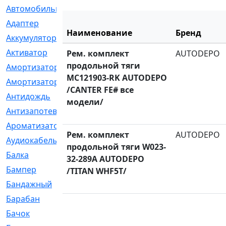
Автомобильный
[6]
Адаптер
[3]
Наименование
Бренд
Аккумулятор
[2]
Активатор
[1]
Рем. комплект
AUTODEPO
продольной тяги
Амортизатор
[608]
MC121903-RK AUTODEPO
Амортизаторы
[21]
/CANTER FE# все
Антидождь
[1]
модели/
Антизапотеватель
[1]
Ароматизатор
[35]
Рем. комплект
AUTODEPO
Аудиокабель
[2]
продольной тяги W023-
Балка
[58]
32-289A AUTODEPO
Бампер
[137]
/TITAN WHF5T/
Бандажный
[6]
Барабан
[5]
Бачок
[40]