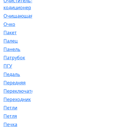
Очиститель-
[1]
кодиционер
Очищающая
[1]
Очко
[24]
Пакет
[1]
Палец
[4]
Панель
[61]
Патрубок
[248]
ПГУ
[2]
Педаль
[3]
Передняя
[22]
Переключатель
[36]
Переходник
[4]
Петли
[23]
Петля
[3]
Печка
[3]