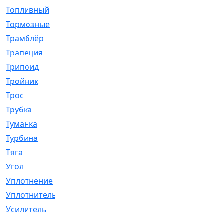
Топливный
[5]
Тормозные
[57]
Трамблёр
[54]
Трапеция
[2]
Трипоид
[16]
Тройник
[1]
Трос
[500]
Трубка
[39]
Туманка
[77]
Турбина
[69]
Тяга
[1264]
Угол
[2]
Уплотнение
[22]
Уплотнитель
[13]
Усилитель
[20]