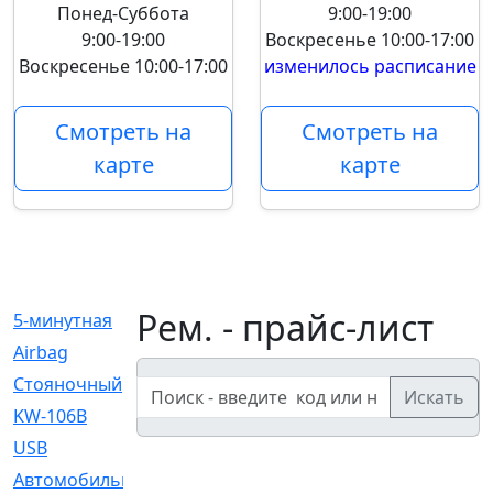
Понед-Суббота
9:00-19:00
9:00-19:00
Воскресенье
10:00-17:00
Воскресенье
10:00-17:00
изменилось расписание
Смотреть на
Смотреть на
карте
карте
Рем. - прайс-лист
5-минутная
[1]
Airbag
[18]
Cтояночный
[1]
Искать
KW-106B
[0]
USB
[6]
Автомобильное
[6]