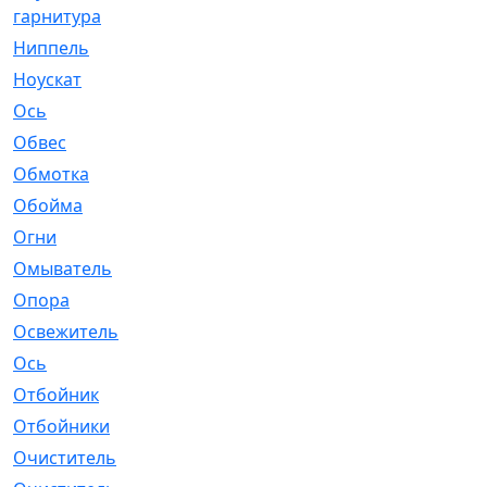
гарнитура
Ниппель
[1]
Ноускат
[53]
Оcь
[2]
Обвес
[3]
Обмотка
[4]
Обойма
[14]
Огни
[1]
Омыватель
[4]
Опора
[1]
Освежитель
[1]
Ось
[4]
Отбойник
[287]
Отбойники
[80]
Очиститель
[15]