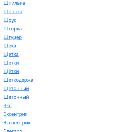
Шпилька
[215]
Шпонка
[19]
Шрус
[1107]
Шторка
[6]
Штуцер
[8]
Щека
[18]
Щетка
[31]
Щетки
[58]
Щётки
[124]
Щеткодержатель
[14]
Щёточный
[7]
Щеточный
[1]
Экс.
[4]
Эксентрик
[1]
Эксцентрик
[67]
Электро
[1]