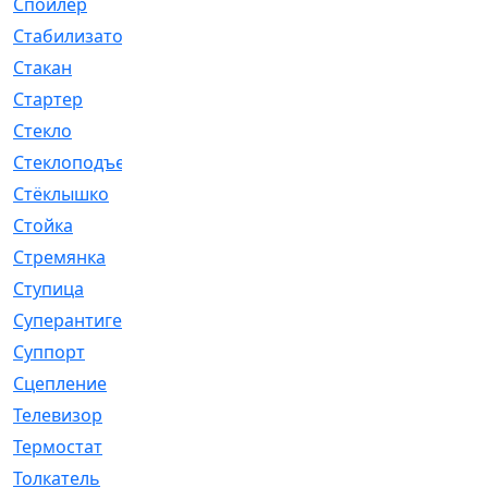
Спойлер
[29]
Стабилизатор
[596]
Стакан
[7]
Стартер
[176]
Стекло
[11]
Стеклоподъемник
[12]
Стёклышко
[20]
Стойка
[969]
Стремянка
[46]
Ступица
[775]
Суперантигель
[3]
Суппорт
[198]
Сцепление
[1]
Телевизор
[13]
Термостат
[323]
Толкатель
[4]