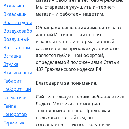
Вкладыш
[41]
Мы стараемся улучшить интернет-
магазин и работаем над этим.
Вкладыши
[1131]
Влагоотделитель
[2]
Обращаем ваше внимание на то, что
Воздухозаборник
[2]
данный Интернет-сайт носит
Воздушный
[1]
исключительно информационный
Восстановительный
[1]
характер и ни при каких условиях не
является публичной офертой,
Вставка
[168]
определяемой положениями Статьи
Втулка
[1875]
437 Гражданского кодекса РФ.
Втягивающий
[22]
Габарит
[286]
Благодарим за понимание.
Габаритный
[6]
Сайт использует сервис веб-аналитики
Газматики
[117]
Яндекс Метрика с помощью
Гайка
[104]
технологии «cookie». Продолжая
Генератор
[148]
пользоваться сайтом, вы
Герметик
[15]
соглашаетесь с использованием