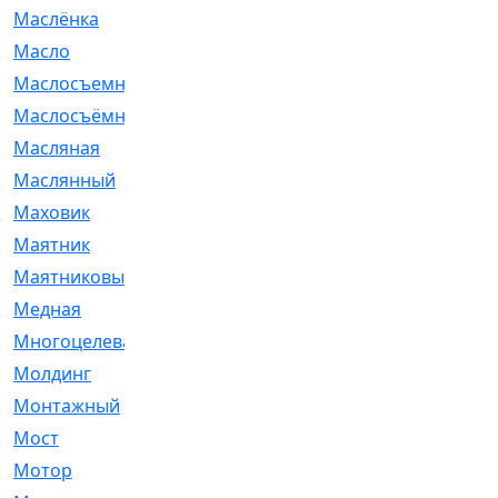
Маслёнка
[4]
Масло
[66]
Маслосъемные
[26]
Маслосъёмные
[480]
Масляная
[1]
Маслянный
[54]
Маховик
[6]
Маятник
[5]
Маятниковый
[13]
Медная
[2]
Многоцелевая
[1]
Молдинг
[14]
Монтажный
[1]
Мост
[10]
Мотор
[212]