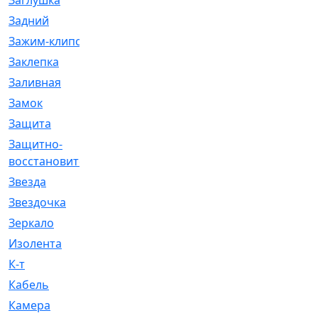
Заглушка
[21]
Задний
[528]
Зажим-клипса
[1]
Заклепка
[1]
Заливная
[4]
Замок
[12]
Защита
[79]
Защитно-
[4]
восстановительный
Звезда
[1]
Звездочка
[5]
Зеркало
[369]
Изолента
[1]
К-т
[13]
Кабель
[50]
Камера
[4]