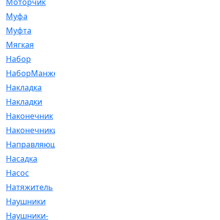
Моторчик
[6]
Муфа
[1]
Муфта
[9]
Мягкая
[3]
Набор
[6]
НаборМанжетГТЦ
[33]
Накладка
[51]
Накладки
[1]
Наконечник
[743]
Наконечники
[119]
Направляющая
[43]
Насадка
[16]
Насос
[356]
Натяжитель
[125]
Наушники
[8]
Наушники-
[2]