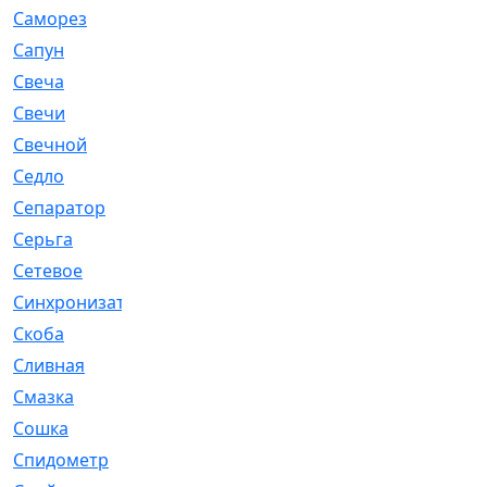
Саморез
[23]
Сапун
[33]
Свеча
[457]
Свечи
[272]
Свечной
[2]
Седло
[7]
Сепаратор
[6]
Серьга
[27]
Сетевое
[6]
Синхронизатор
[1]
Скоба
[4]
Сливная
[6]
Смазка
[24]
Сошка
[8]
Спидометр
[48]