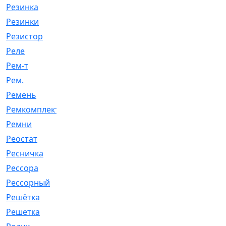
Резинка
[15]
Резинки
[6]
Резистор
[1]
Реле
[20]
Рем-т
[7]
Рем.
[2]
Ремень
[2060]
Ремкомплект
[1924]
Ремни
[21]
Реостат
[1]
Ресничка
[25]
Рессора
[51]
Рессорный
[107]
Решётка
[101]
Решетка
[21]