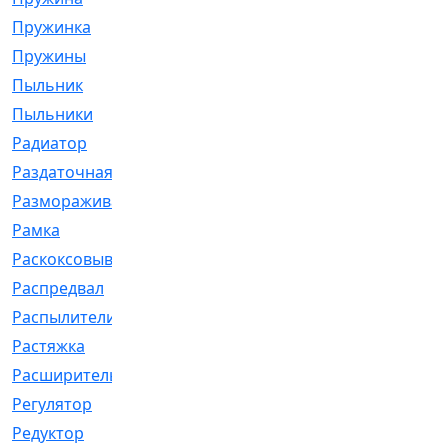
Пружинка
[1]
Пружины
[326]
Пыльник
[1202]
Пыльники
[5]
Радиатор
[916]
Раздаточная
[1]
Размораживатель
[1]
Рамка
[29]
Раскоксовывание
[4]
Распредвал
[41]
Распылители
[226]
Растяжка
[1]
Расширительный
[9]
Регулятор
[5]
Редуктор
[17]