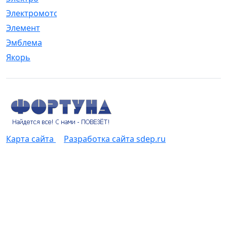
Электромотор
[1]
Элемент
[5]
Эмблема
[1]
Якорь
[4]
Карта сайта
Разработка сайта sdep.ru