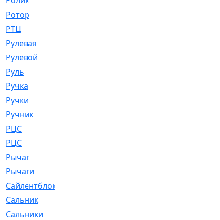
Ролик
[790]
Ротор
[2]
РТЦ
[475]
Рулевая
[974]
Рулевой
[585]
Руль
[12]
Ручка
[29]
Ручки
[3]
Ручник
[11]
РЦC
[12]
РЦС
[84]
Рычаг
[588]
Рычаги
[3]
Сайлентблок
[4208]
Сальник
[4340]
Сальники
[123]