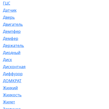
ГЦС
[74]
Датчик
[969]
Дверь
[249]
Двигатель
[64]
Демпфер
[2]
Демфер
[1]
Держатель
[5]
Диодный
[3]
Диск
[418]
Дисконтная
[1]
Диффузор
[1]
ДОМКРАТ
[1]
Жидкий
[5]
Жидкость
[80]
Жилет
[1]