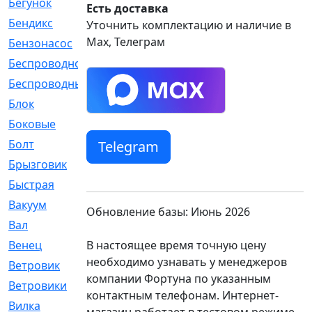
Бегунок
[21]
Есть доставка
Бендикс
[26]
Уточнить комплектацию и наличие в
Max, Телеграм
Бензонасос
[17]
Беспроводное
[2]
Беспроводные
[1]
Блок
[81]
Боковые
[4]
Болт
[247]
Telegram
Брызговик
[77]
Быстрая
[2]
Вакуум
[23]
Обновление базы: Июнь 2026
Вал
[194]
В настоящее время точную цену
Венец
[16]
необходимо узнавать у менеджеров
Ветровик
[132]
компании Фортуна по указанным
Ветровики
[2]
контактным телефонам. Интернет-
Вилка
[15]
магазин работает в тестовом режиме.