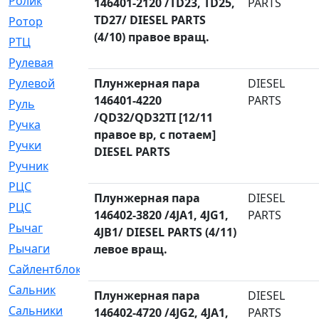
Ролик
[790]
146401-2120 /TD23, TD25,
PARTS
TD27/ DIESEL PARTS
Ротор
[2]
(4/10) правое вращ.
РТЦ
[475]
Рулевая
[974]
Рулевой
Плунжерная пара
[585]
DIESEL
146401-4220
PARTS
Руль
[12]
/QD32/QD32TI [12/11
Ручка
[29]
правое вр, с потаем]
Ручки
[3]
DIESEL PARTS
Ручник
[11]
РЦC
[12]
Плунжерная пара
DIESEL
РЦС
[84]
146402-3820 /4JA1, 4JG1,
PARTS
Рычаг
[588]
4JB1/ DIESEL PARTS (4/11)
Рычаги
[3]
левое вращ.
Сайлентблок
[4208]
Сальник
[4340]
Плунжерная пара
DIESEL
Сальники
[123]
146402-4720 /4JG2, 4JA1,
PARTS