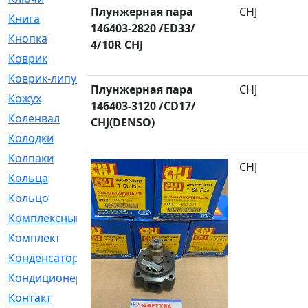
Плунжерная пара
CHJ
Книга
[293]
146403-2820 /ED33/
Кнопка
[3]
4/10R CHJ
Коврик
[1]
Коврик-липучка
[2]
Плунжерная пара
CHJ
Кожух
[4]
146403-3120 /CD17/
Коленвал
[38]
CHJ(DENSO)
Колодки
[2151]
Колпаки
[5]
CHJ
Кольца
[1164]
Кольцо
[272]
Комплексный
[1]
Комплект
[196]
Конденсатор
[1]
Кондиционер
[2]
Контакт
[3]