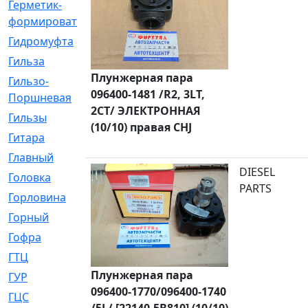
Герметик-
[3]
формирователь
Гидромуфта
[47]
Гильза
[56]
Плунжерная пара
Гильзо-
[13]
096400-1481 /R2, 3LT,
Поршневая
2CT/ ЭЛЕКТРОННАЯ
Гильзы
[259]
(10/10) правая CHJ
Гитара
[7]
Главный
[29]
DIESEL
Головка
[28]
PARTS
Горловина
[14]
Горный
[1]
Гофра
[86]
ГТЦ
[96]
Плунжерная пара
ГУР
[34]
096400-1770/096400-1740
ГЦC
[6]