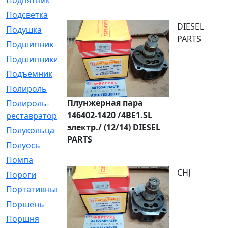
Подпятник
[1]
Подсветка
[1]
DIESEL
Подушка
[1540]
PARTS
Подшипник
[1825]
Подшипники
[106]
Подъёмник
[1]
Полироль
[1]
Плунжерная пара
Полироль-
[1]
146402-1420 /4BE1.SL
реставратор
электр./ (12/14) DIESEL
Полукольца
[107]
PARTS
Полуось
[43]
Помпа
[537]
CHJ
Пороги
[1]
Портативный
[1]
Поршень
[5]
Поршня
[833]