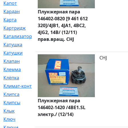
Капот
[144]
Кардан
[131]
Плунжерная пара
146402-0820 [9 461 612
Карта
[2]
320]/4JB1, 4JA1, 4BC2,
Картридж
[250]
4JG2, 14B/ (12/11)
Катализатор
[1]
прав.вращ. CHJ
Катушка
[2]
Катушки
[291]
CHJ
Клапан
[375]
Клемма
[5]
Клёпка
[2]
Климат-контроль
[3]
Клипса
[21]
Плунжерная пара
Клипсы
[321]
146402-1420 /4BE1.SL
Клык
[4]
электр./ (12/14)
Ключ
[2]
Ключи
[3]