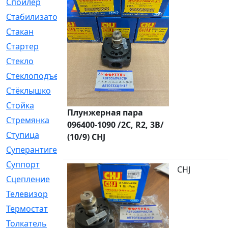
Спойлер
[29]
Стабилизатор
[596]
Стакан
[7]
Стартер
[176]
Стекло
[11]
Стеклоподъемник
[12]
Стёклышко
[20]
Стойка
[969]
Плунжерная пара
Стремянка
[46]
096400-1090 /2C, R2, 3B/
Ступица
[775]
(10/9) CHJ
Суперантигель
[3]
Суппорт
[198]
CHJ
Сцепление
[1]
Телевизор
[13]
Термостат
[323]
Толкатель
[4]