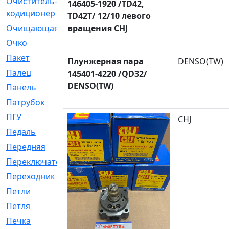
Очиститель-
[1]
146405-1920 /TD42,
кодиционер
TD42T/ 12/10 левого
Очищающая
вращения CHJ
[1]
Очко
[24]
Пакет
[1]
Плунжерная пара
DENSO(TW)
Палец
[4]
145401-4220 /QD32/
DENSO(TW)
Панель
[61]
Патрубок
[248]
ПГУ
[2]
CHJ
Педаль
[3]
Передняя
[22]
Переключатель
[36]
Переходник
[4]
Петли
[23]
Петля
[3]
Печка
[3]