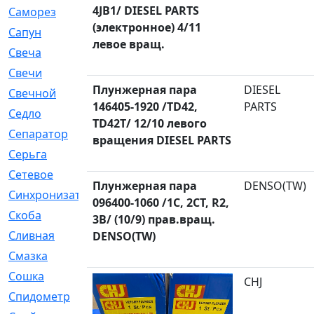
4JB1/ DIESEL PARTS
Саморез
[23]
(электронное) 4/11
Сапун
[33]
левое вращ.
Свеча
[457]
Свечи
[272]
Плунжерная пара
DIESEL
Свечной
[2]
146405-1920 /TD42,
PARTS
Седло
[7]
TD42T/ 12/10 левого
Сепаратор
[6]
вращения DIESEL PARTS
Серьга
[27]
Сетевое
[6]
Плунжерная пара
DENSO(TW)
Синхронизатор
[1]
096400-1060 /1C, 2CT, R2,
Скоба
[4]
3B/ (10/9) прав.вращ.
Сливная
[6]
DENSO(TW)
Смазка
[24]
Сошка
[8]
CHJ
Спидометр
[48]