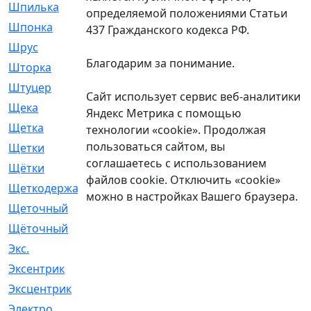
Шпилька
[215]
определяемой положениями Статьи
Шпонка
[19]
437 Гражданского кодекса РФ.
Шрус
[1107]
Благодарим за понимание.
Шторка
[6]
Штуцер
[8]
Сайт использует сервис веб-аналитики
Щека
[18]
Яндекс Метрика с помощью
Щетка
[31]
технологии «cookie». Продолжая
пользоваться сайтом, вы
Щетки
[58]
соглашаетесь с использованием
Щётки
[124]
файлов cookie. Отключить «cookie»
Щеткодержатель
[14]
можно в настройках Вашего браузера.
Щеточный
[1]
Щёточный
[7]
Экс.
[4]
Эксентрик
[1]
Эксцентрик
[67]
Электро
[1]