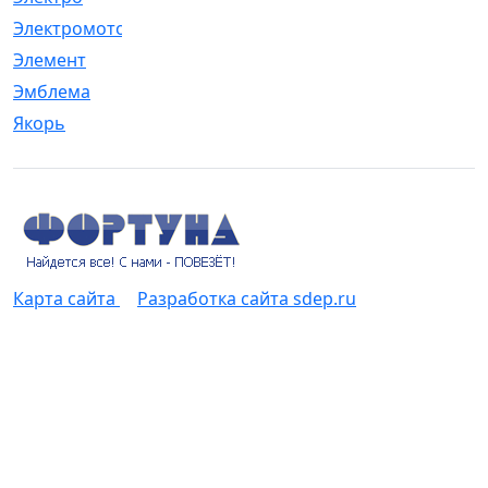
Электромотор
[1]
Элемент
[5]
Эмблема
[1]
Якорь
[4]
Карта сайта
Разработка сайта sdep.ru