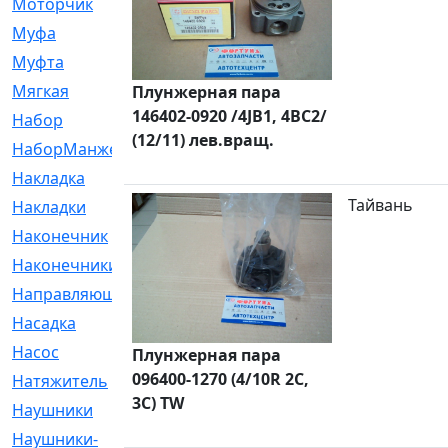
Моторчик
[6]
Муфа
[1]
Муфта
[9]
Мягкая
[3]
Плунжерная пара
146402-0920 /4JB1, 4BC2/
Набор
[6]
(12/11) лев.вращ.
НаборМанжетГТЦ
[33]
Накладка
[51]
Тайвань
Накладки
[1]
Наконечник
[743]
Наконечники
[119]
Направляющая
[43]
Насадка
[16]
Насос
[356]
Плунжерная пара
096400-1270 (4/10R 2C,
Натяжитель
[125]
3C) TW
Наушники
[8]
Наушники-
[2]