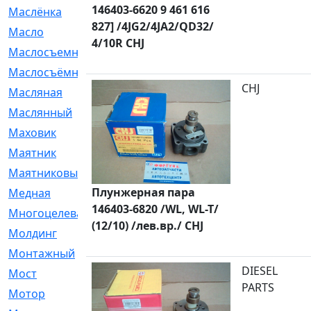
146403-6620 9 461 616
Маслёнка
[4]
827] /4JG2/4JA2/QD32/
Масло
[66]
4/10R CHJ
Маслосъемные
[26]
Маслосъёмные
[480]
CHJ
Масляная
[1]
Маслянный
[54]
Маховик
[6]
Маятник
[5]
Маятниковый
[13]
Плунжерная пара
Медная
[2]
146403-6820 /WL, WL-T/
Многоцелевая
[1]
(12/10) /лев.вр./ CHJ
Молдинг
[14]
Монтажный
[1]
DIESEL
Мост
[10]
PARTS
Мотор
[212]