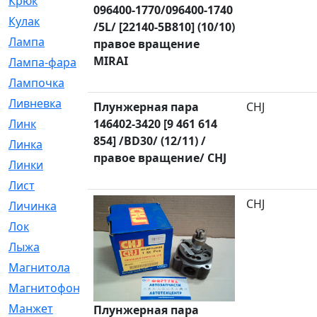
Крюк
[1]
096400-1770/096400-1740
Кулак
[9]
/5L/ [22140-5B810] (10/10)
Лампа
[128]
правое вращение
MIRAI
Лампа-фара
[4]
Лампочка
[209]
Ливневка
[66]
Плунжерная пара
CHJ
Линк
146402-3420 [9 461 614
[3]
854] /BD30/ (12/11) /
Линка
[64]
правое вращение/ CHJ
Линки
[913]
Лист
[144]
CHJ
Личинка
[3]
Лок
[1]
Лыжа
[23]
Магнитола
[11]
Магнитофон
[1]
Манжет
[194]
Плунжерная пара