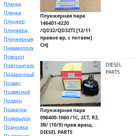
Планка
[21]
Пленка
[1]
Плунжерная пара
Плунжер
[1]
146401-4220
/QD32/QD32TI [12/11
Плунжера
[64]
правое вр, с потаем]
Плунжерная
[91]
CHJ
Пневмоподушка
[2]
Поворот
[12]
DIESEL
Повторитель
[86]
PARTS
Подарочный
[3]
Подвес
[16]
Подвесной
[7]
Поддон
[18]
Подкачка
[5]
Плунжерная пара
096400-1060 /1C, 2CT, R2,
Подкрылок
[128]
3B/ (10/9) прав.вращ.
Подножка
[16]
DIESEL PARTS