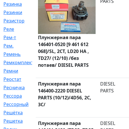
PARTS
Резинка
[15]
Резинки
[6]
Резистор
[1]
Реле
[20]
Рем-т
Плунжерная пара
[7]
146401-0520 [9 461 612
Рем.
[2]
068]/SL, 2CT, LD20 HA ,
Ремень
[2060]
TD27/ (12/10) /без
Ремкомплект
[1924]
потаев/ DIESEL PARTS
Ремни
[21]
Реостат
[1]
Плунжерная пара
DIESEL
Ресничка
[25]
146400-2220 DIESEL
PARTS
Рессора
[51]
PARTS (10/12)/4D56, 2C,
Рессорный
[107]
3C/
Решётка
[101]
Решетка
[21]
Плунжерная пара
DIESEL