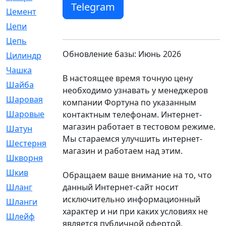
Telegram
Цемент
[1]
Цепи
[314]
Цепь
[171]
Обновление базы: Июнь 2026
Цилиндр
[55]
Чашка
[695]
В настоящее время точную цену
Шайба
[37]
необходимо узнавать у менеджеров
Шаровая
[900]
компании Фортуна по указанным
Шаровые
[1]
контактным телефонам. Интернет-
магазин работает в тестовом режиме.
Шатун
[226]
Мы стараемся улучшить интернет-
Шестерня
[33]
магазин и работаем над этим.
Шкворня
[118]
Шкив
[129]
Обращаем ваше внимание на то, что
данный Интернет-сайт носит
Шланг
[476]
исключительно информационный
Шланги
[36]
характер и ни при каких условиях не
Шлейф
[70]
является публичной офертой,