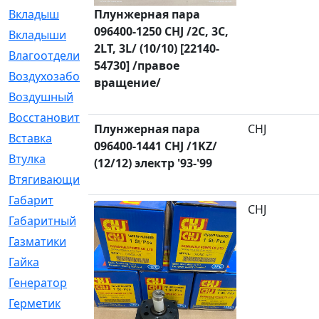
Вкладыш
Плунжерная пара
[41]
096400-1250 CHJ /2C, 3C,
Вкладыши
[1131]
2LT, 3L/ (10/10) [22140-
Влагоотделитель
[2]
54730] /правое
Воздухозаборник
[2]
вращение/
Воздушный
[1]
Восстановительный
[1]
Плунжерная пара
CHJ
Вставка
[168]
096400-1441 CHJ /1KZ/
Втулка
[1875]
(12/12) электр '93-'99
Втягивающий
[22]
Габарит
[286]
CHJ
Габаритный
[6]
Газматики
[117]
Гайка
[104]
Генератор
[148]
Герметик
[15]