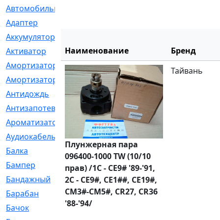
Автомобильный
[6]
Адаптер
[3]
Аккумулятор
[2]
Наименование
Бренд
Активатор
[1]
Амортизатор
[608]
Тайвань
Амортизаторы
[21]
Антидождь
[1]
Антизапотеватель
[1]
Ароматизатор
[35]
Аудиокабель
[2]
Плунжерная пара
Балка
[58]
096400-1000 TW (10/10
Бампер
[137]
прав) /1C - CE9# '89-'91,
Бандажный
[6]
2C - CE9#, CE1##, CE19#,
CM3#-CM5#, CR27, CR36
Барабан
[5]
'88-'94/
Бачок
[40]