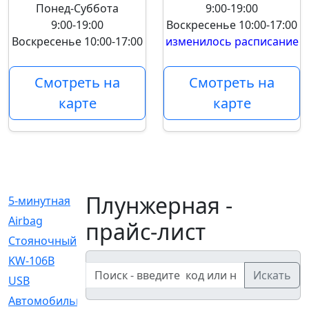
Понед-Суббота
9:00-19:00
9:00-19:00
Воскресенье
10:00-17:00
Воскресенье
10:00-17:00
изменилось расписание
Смотреть на
Смотреть на
карте
карте
Плунжерная -
5-минутная
[1]
Airbag
[18]
прайс-лист
Cтояночный
[1]
KW-106B
[0]
Искать
USB
[6]
Автомобильное
[6]