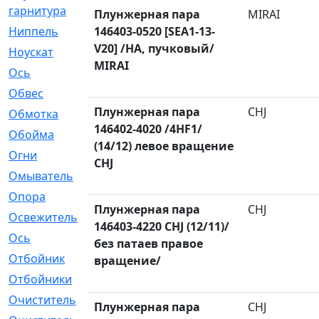
гарнитура
Плунжерная пара
MIRAI
Ниппель
146403-0520 [SEA1-13-
[1]
V20] /HA, пучковый/
Ноускат
[53]
MIRAI
Оcь
[2]
Обвес
[3]
Плунжерная пара
CHJ
Обмотка
[4]
146402-4020 /4HF1/
Обойма
[14]
(14/12) левое вращение
Огни
[1]
CHJ
Омыватель
[4]
Опора
[1]
Плунжерная пара
CHJ
Освежитель
[1]
146403-4220 CHJ (12/11)/
Ось
[4]
без патаев правое
Отбойник
[287]
вращение/
Отбойники
[80]
Очиститель
[15]
Плунжерная пара
CHJ