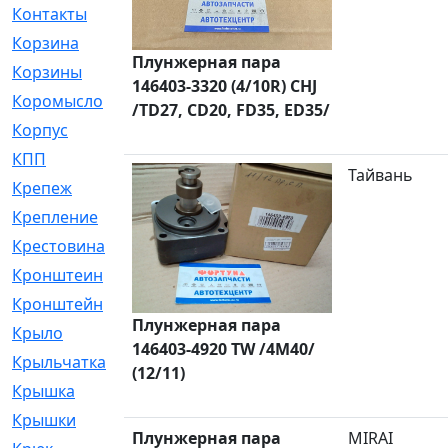
Контакты
[4]
Корзина
[1]
Плунжерная пара
Корзины
[159]
146403-3320 (4/10R) CHJ
Коромысло
[6]
/TD27, CD20, FD35, ED35/
Корпус
[41]
КПП
[70]
Тайвань
Крепеж
[4]
Крепление
[23]
Крестовина
[309]
Кронштеин
[1]
Кронштейн
[59]
Плунжерная пара
Крыло
[285]
146403-4920 TW /4M40/
Крыльчатка
[17]
(12/11)
Крышка
[151]
Крышки
[4]
Плунжерная пара
MIRAI