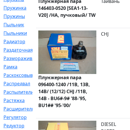
Плунжерная пара
Тайвань
Пружинка
[1]
146403-0520 [SEA1-13-
V20] /HA, пучковый/ TW
Пружины
[326]
Пыльник
[1202]
Пыльники
[5]
CHJ
Радиатор
[916]
Раздаточная
[1]
Размораживатель
[1]
Рамка
[29]
Раскоксовывание
[4]
Плунжерная пара
Распредвал
[41]
096400-1240 /11B, 13B,
14B/ (12/12) CHJ /11B,
Распылители
[226]
14B - BU6#-9# '88-'95,
Растяжка
[1]
BU1## '95-'00/
Расширительный
[9]
Регулятор
[5]
DIESEL
Редуктор
[17]