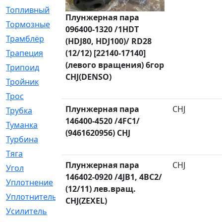
Топливный
[5]
Плунжерная пара
Тормозные
[57]
096400-1320 /1HDT
Трамблёр
[54]
(HDJ80, HDJ100)/ RD28
(12/12) [22140-17140]
Трапеция
[2]
(левого вращения) 6гор
Трипоид
[16]
CHJ(DENSO)
Тройник
[1]
Трос
[500]
Плунжерная пара
CHJ
Трубка
[39]
146400-4520 /4FC1/
Туманка
[77]
(9461620956) CHJ
Турбина
[69]
Тяга
[1264]
Плунжерная пара
CHJ
Угол
[2]
146402-0920 /4JB1, 4BC2/
Уплотнение
[22]
(12/11) лев.вращ.
Уплотнитель
[13]
CHJ(ZEXEL)
Усилитель
[20]