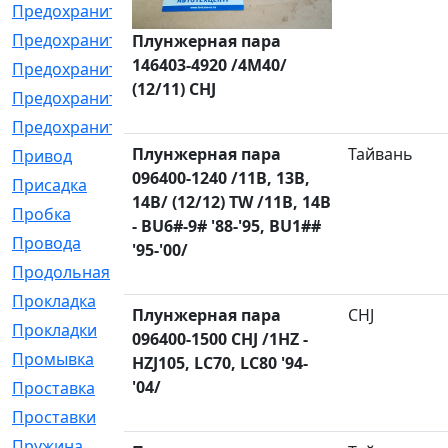
Предохранитель
[32]
Предохранитель_б
[18]
Плунжерная пара
146403-4920 /4M40/
Предохранитель_м
[21]
(12/11) CHJ
Предохранитель_фл.
[13]
Предохранительная
[2]
Плунжерная пара
Тайвань
Привод
[198]
096400-1240 /11B, 13B,
Присадка
[2]
14B/ (12/12) TW /11B, 14B
Пробка
[1]
- BU6#-9# '88-'95, BU1##
Провода
[231]
'95-'00/
Продольная
[1]
Прокладка
[2726]
Плунжерная пара
CHJ
Прокладки
[25]
096400-1500 CHJ /1HZ -
Промывка
[13]
HZJ105, LC70, LC80 '94-
'04/
Проставка
[58]
Проставки
[38]
Пружина
[23]