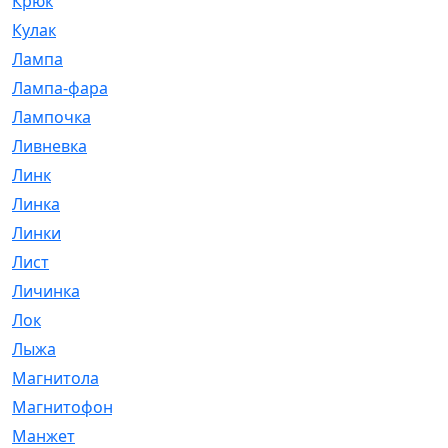
Крюк
[1]
Кулак
[9]
Лампа
[128]
Лампа-фара
[4]
Лампочка
[209]
Ливневка
[66]
Линк
[3]
Линка
[64]
Линки
[913]
Лист
[144]
Личинка
[3]
Лок
[1]
Лыжа
[23]
Магнитола
[11]
Магнитофон
[1]
Манжет
[194]