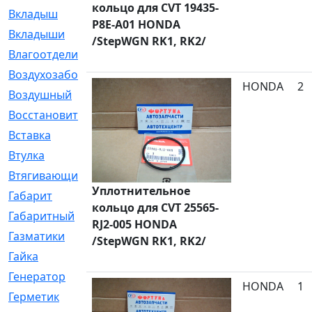
кольцо для CVT 19435-
Вкладыш
[41]
P8E-A01 HONDA
Вкладыши
[1131]
/StepWGN RK1, RK2/
Влагоотделитель
[2]
Воздухозаборник
[2]
HONDA
2
Воздушный
[1]
Восстановительный
[1]
Вставка
[168]
Втулка
[1875]
Втягивающий
[22]
Уплотнительное
Габарит
[286]
кольцо для CVT 25565-
Габаритный
[6]
RJ2-005 HONDA
Газматики
[117]
/StepWGN RK1, RK2/
Гайка
[104]
Генератор
[148]
HONDA
1
Герметик
[15]