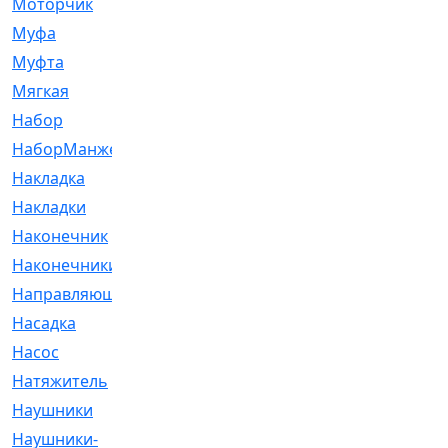
Моторчик
[6]
Муфа
[1]
Муфта
[9]
Мягкая
[3]
Набор
[6]
НаборМанжетГТЦ
[33]
Накладка
[51]
Накладки
[1]
Наконечник
[743]
Наконечники
[119]
Направляющая
[43]
Насадка
[16]
Насос
[356]
Натяжитель
[125]
Наушники
[8]
Наушники-
[2]