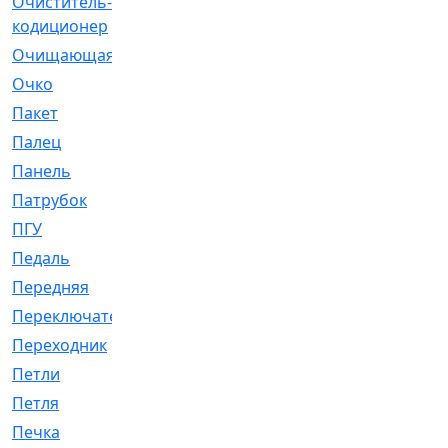
Очиститель-
[1]
кодиционер
Очищающая
[1]
Очко
[24]
Пакет
[1]
Палец
[4]
Панель
[61]
Патрубок
[248]
ПГУ
[2]
Педаль
[3]
Передняя
[22]
Переключатель
[36]
Переходник
[4]
Петли
[23]
Петля
[3]
Печка
[3]