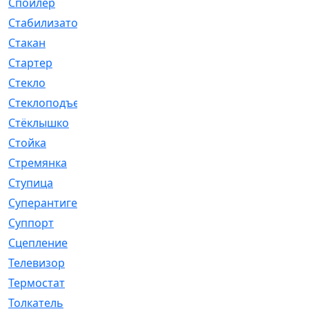
Спойлер
[29]
Стабилизатор
[596]
Стакан
[7]
Стартер
[176]
Стекло
[11]
Стеклоподъемник
[12]
Стёклышко
[20]
Стойка
[969]
Стремянка
[46]
Ступица
[775]
Суперантигель
[3]
Суппорт
[198]
Сцепление
[1]
Телевизор
[13]
Термостат
[323]
Толкатель
[4]