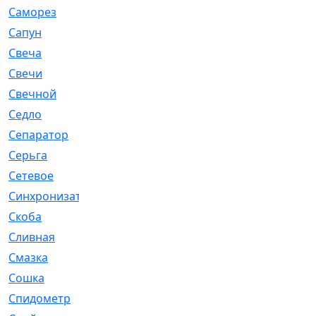
Саморез
[23]
Сапун
[33]
Свеча
[457]
Свечи
[272]
Свечной
[2]
Седло
[7]
Сепаратор
[6]
Серьга
[27]
Сетевое
[6]
Синхронизатор
[1]
Скоба
[4]
Сливная
[6]
Смазка
[24]
Сошка
[8]
Спидометр
[48]