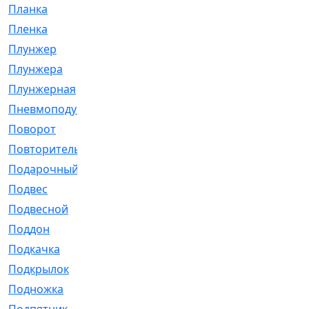
Планка
[21]
Пленка
[1]
Плунжер
[1]
Плунжера
[64]
Плунжерная
[91]
Пневмоподушка
[2]
Поворот
[12]
Повторитель
[86]
Подарочный
[3]
Подвес
[16]
Подвесной
[7]
Поддон
[18]
Подкачка
[5]
Подкрылок
[128]
Подножка
[16]