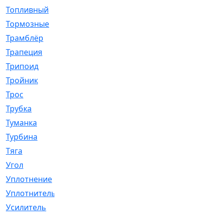
Топливный
[5]
Тормозные
[57]
Трамблёр
[54]
Трапеция
[2]
Трипоид
[16]
Тройник
[1]
Трос
[500]
Трубка
[39]
Туманка
[77]
Турбина
[69]
Тяга
[1264]
Угол
[2]
Уплотнение
[22]
Уплотнитель
[13]
Усилитель
[20]