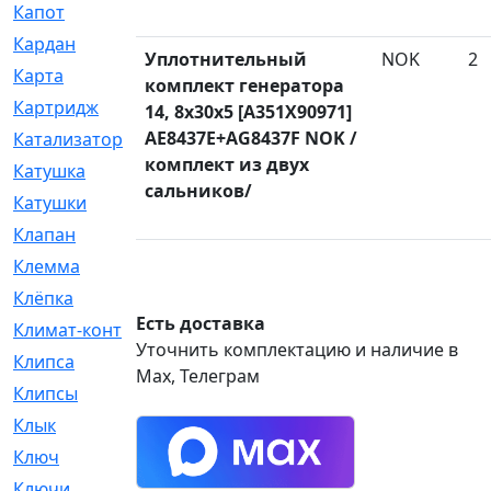
Капот
[144]
Кардан
[131]
Уплотнительный
NOK
2
Карта
[2]
комплект генератора
Картридж
[250]
14, 8x30x5 [A351X90971]
AE8437E+AG8437F NOK /
Катализатор
[1]
комплект из двух
Катушка
[2]
сальников/
Катушки
[291]
Клапан
[375]
Клемма
[5]
Клёпка
[2]
Есть доставка
Климат-контроль
[3]
Уточнить комплектацию и наличие в
Клипса
[21]
Max, Телеграм
Клипсы
[321]
Клык
[4]
Ключ
[2]
Ключи
[3]