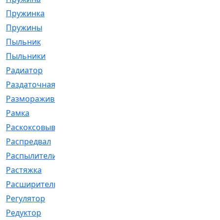
Пружинка
[1]
Пружины
[326]
Пыльник
[1202]
Пыльники
[5]
Радиатор
[916]
Раздаточная
[1]
Размораживатель
[1]
Рамка
[29]
Раскоксовывание
[4]
Распредвал
[41]
Распылители
[226]
Растяжка
[1]
Расширительный
[9]
Регулятор
[5]
Редуктор
[17]