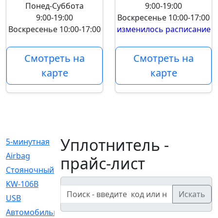
Понед-Суббота
9:00-19:00
9:00-19:00
Воскресенье
10:00-17:00
Воскресенье
10:00-17:00
изменилось расписание
Смотреть на
Смотреть на
карте
карте
Уплотнитель -
5-минутная
[1]
Airbag
[18]
прайс-лист
Cтояночный
[1]
KW-106B
[0]
Искать
USB
[6]
Автомобильное
[6]