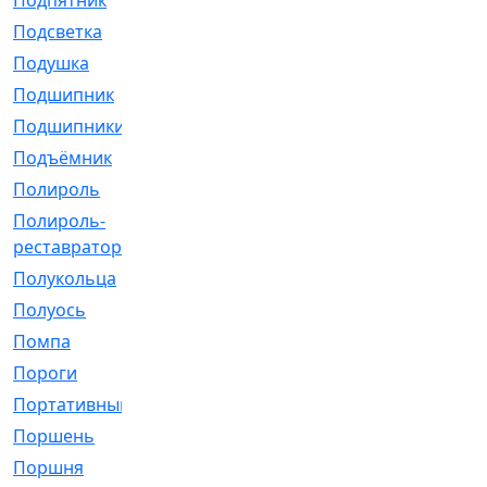
Подпятник
[1]
Подсветка
[1]
Подушка
[1540]
Подшипник
[1825]
Подшипники
[106]
Подъёмник
[1]
Полироль
[1]
Полироль-
[1]
реставратор
Полукольца
[107]
Полуось
[43]
Помпа
[537]
Пороги
[1]
Портативный
[1]
Поршень
[5]
Поршня
[833]