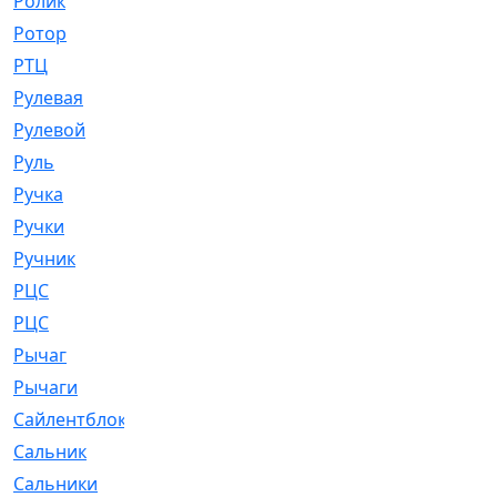
Ролик
[790]
Ротор
[2]
РТЦ
[475]
Рулевая
[974]
Рулевой
[585]
Руль
[12]
Ручка
[29]
Ручки
[3]
Ручник
[11]
РЦC
[12]
РЦС
[84]
Рычаг
[588]
Рычаги
[3]
Сайлентблок
[4208]
Сальник
[4340]
Сальники
[123]