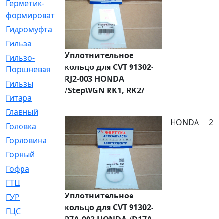
Герметик-
[3]
формирователь
Гидромуфта
[47]
Гильза
[56]
Уплотнительное
Гильзо-
[13]
кольцо для CVT 91302-
Поршневая
RJ2-003 HONDA
Гильзы
[259]
/StepWGN RK1, RK2/
Гитара
[7]
Главный
[29]
HONDA
2
Головка
[28]
Горловина
[14]
Горный
[1]
Гофра
[86]
ГТЦ
[96]
Уплотнительное
ГУР
[34]
кольцо для CVT 91302-
ГЦC
[6]