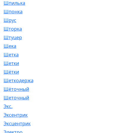
Шпилька
[215]
Шпонка
[19]
Шрус
[1107]
Шторка
[6]
Штуцер
[8]
Щека
[18]
Щетка
[31]
Щетки
[58]
Щётки
[124]
Щеткодержатель
[14]
Щёточный
[7]
Щеточный
[1]
Экс.
[4]
Эксентрик
[1]
Эксцентрик
[67]
Электро
[1]