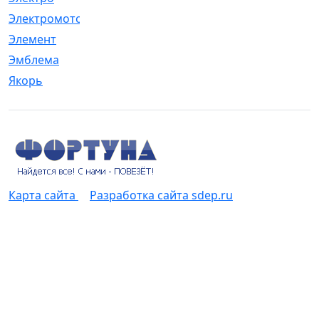
Электромотор
[1]
Элемент
[5]
Эмблема
[1]
Якорь
[4]
Карта сайта
Разработка сайта sdep.ru