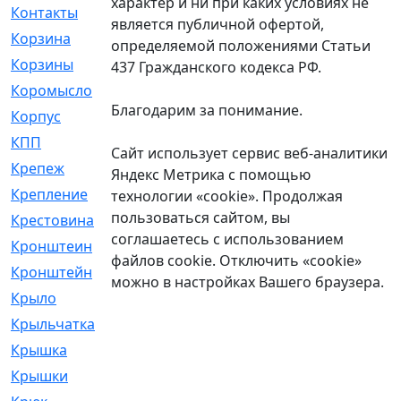
характер и ни при каких условиях не
Контакты
[4]
является публичной офертой,
Корзина
[1]
определяемой положениями Статьи
Корзины
[159]
437 Гражданского кодекса РФ.
Коромысло
[6]
Благодарим за понимание.
Корпус
[41]
КПП
[70]
Сайт использует сервис веб-аналитики
Крепеж
[4]
Яндекс Метрика с помощью
Крепление
[23]
технологии «cookie». Продолжая
пользоваться сайтом, вы
Крестовина
[309]
соглашаетесь с использованием
Кронштеин
[1]
файлов cookie. Отключить «cookie»
Кронштейн
[59]
можно в настройках Вашего браузера.
Крыло
[285]
Крыльчатка
[17]
Крышка
[151]
Крышки
[4]