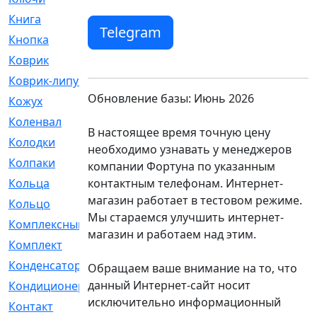
Книга
[293]
Telegram
Кнопка
[3]
Коврик
[1]
Коврик-липучка
[2]
Обновление базы: Июнь 2026
Кожух
[4]
Коленвал
[38]
В настоящее время точную цену
Колодки
[2151]
необходимо узнавать у менеджеров
Колпаки
[5]
компании Фортуна по указанным
контактным телефонам. Интернет-
Кольца
[1164]
магазин работает в тестовом режиме.
Кольцо
[272]
Мы стараемся улучшить интернет-
Комплексный
[1]
магазин и работаем над этим.
Комплект
[196]
Конденсатор
[1]
Обращаем ваше внимание на то, что
данный Интернет-сайт носит
Кондиционер
[2]
исключительно информационный
Контакт
[3]