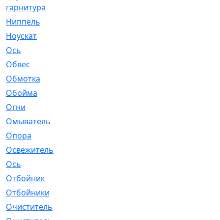
гарнитура
Ниппель
[1]
Ноускат
[53]
Оcь
[2]
Обвес
[3]
Обмотка
[4]
Обойма
[14]
Огни
[1]
Омыватель
[4]
Опора
[1]
Освежитель
[1]
Ось
[4]
Отбойник
[287]
Отбойники
[80]
Очиститель
[15]