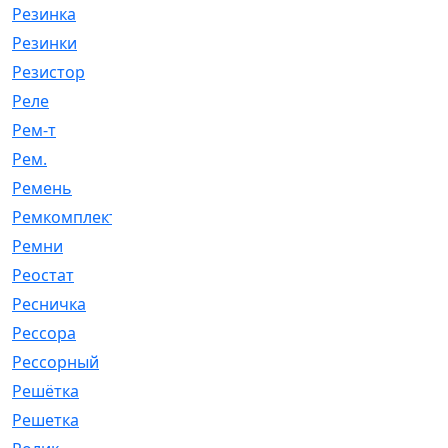
Резинка
[15]
Резинки
[6]
Резистор
[1]
Реле
[20]
Рем-т
[7]
Рем.
[2]
Ремень
[2060]
Ремкомплект
[1924]
Ремни
[21]
Реостат
[1]
Ресничка
[25]
Рессора
[51]
Рессорный
[107]
Решётка
[101]
Решетка
[21]