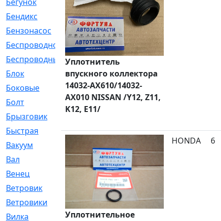
Бегунок
[21]
Бендикс
[26]
Бензонасос
[17]
Беспроводное
[2]
Беспроводные
[1]
Уплотнитель
впускного коллектора
Блок
[81]
14032-AX610/14032-
Боковые
[4]
AX010 NISSAN /Y12, Z11,
Болт
[247]
K12, E11/
Брызговик
[77]
Быстрая
[2]
HONDA
6
Вакуум
[23]
Вал
[194]
Венец
[16]
Ветровик
[132]
Ветровики
[2]
Уплотнительное
Вилка
[15]