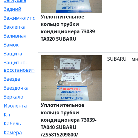
Заглушка
[21]
Задний
[528]
Уплотнительное
Зажим-клипса
[1]
кольцо трубки
Заклепка
[1]
кондиционера 73039-
Заливная
[4]
TA020 SUBARU
Замок
[12]
Защита
[79]
SUBARU
мн
Защитно-
[4]
восстановительный
Звезда
[1]
Звездочка
[5]
Зеркало
[369]
Уплотнительное
Изолента
[1]
кольцо трубки
К-т
[13]
кондиционера 73039-
Кабель
[50]
TA040 SUBARU
Камера
[4]
/ZS5815209800/