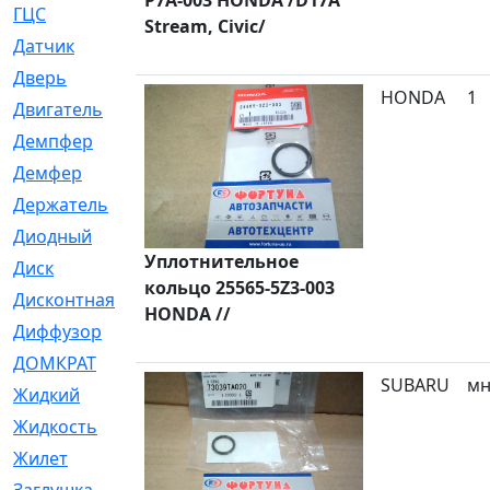
P7A-003 HONDA /D17A
ГЦС
[74]
Stream, Civic/
Датчик
[969]
Дверь
[249]
HONDA
1
Двигатель
[64]
Демпфер
[2]
Демфер
[1]
Держатель
[5]
Диодный
[3]
Уплотнительное
Диск
[418]
кольцо 25565-5Z3-003
Дисконтная
[1]
HONDA //
Диффузор
[1]
ДОМКРАТ
[1]
SUBARU
мн
Жидкий
[5]
Жидкость
[80]
Жилет
[1]