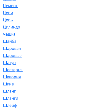
Цемент
[1]
Цепи
[314]
Цепь
[171]
Цилиндр
[55]
Чашка
[695]
Шайба
[37]
Шаровая
[900]
Шаровые
[1]
Шатун
[226]
Шестерня
[33]
Шкворня
[118]
Шкив
[129]
Шланг
[476]
Шланги
[36]
Шлейф
[70]