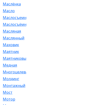
Маслёнка
[4]
Масло
[66]
Маслосъемные
[26]
Маслосъёмные
[480]
Масляная
[1]
Маслянный
[54]
Маховик
[6]
Маятник
[5]
Маятниковый
[13]
Медная
[2]
Многоцелевая
[1]
Молдинг
[14]
Монтажный
[1]
Мост
[10]
Мотор
[212]