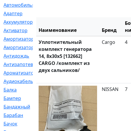
Автомобильный
[6]
Адаптер
[3]
Аккумулятор
[2]
Бо
Наименование
Бренд
ни
Активатор
[1]
Амортизатор
[608]
Уплотнительный
Cargo
4
Амортизаторы
[21]
комплект генератора
Антидождь
[1]
14, 8x30x5 [132662]
CARGO /комплект из
Антизапотеватель
[1]
двух сальников/
Ароматизатор
[35]
Аудиокабель
[2]
NISSAN
7
Балка
[58]
Бампер
[137]
Бандажный
[6]
Барабан
[5]
Бачок
[40]