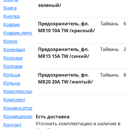
зеленый/
Книга
[293]
Кнопка
[3]
Предохранитель_фл.
Тайвань
6
Коврик
[1]
MR10 10A TW /красный/
Коврик-липучка
[2]
Кожух
[4]
Предохранитель_фл.
Тайвань
2
Коленвал
[38]
MR15 15A TW /синий/
Колодки
[2151]
Колпаки
[5]
Кольца
[1164]
Предохранитель_фл.
Тайвань
8
MR20 20A TW /желтый/
Кольцо
[272]
Комплексный
[1]
Комплект
[196]
Конденсатор
[1]
Кондиционер
[2]
Есть доставка
Уточнить комплектацию и наличие в
Контакт
[3]