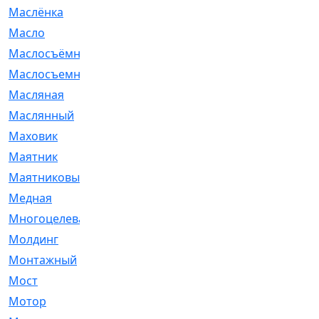
Маслёнка
[4]
Масло
[66]
Маслосъёмные
[480]
Маслосъемные
[26]
Масляная
[1]
Маслянный
[54]
Маховик
[6]
Маятник
[5]
Маятниковый
[13]
Медная
[2]
Многоцелевая
[1]
Молдинг
[14]
Монтажный
[1]
Мост
[10]
Мотор
[212]