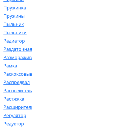
Пружинка
[1]
Пружины
[326]
Пыльник
[1202]
Пыльники
[5]
Радиатор
[916]
Раздаточная
[1]
Размораживатель
[1]
Рамка
[29]
Раскоксовывание
[4]
Распредвал
[41]
Распылители
[226]
Растяжка
[1]
Расширительный
[9]
Регулятор
[5]
Редуктор
[17]