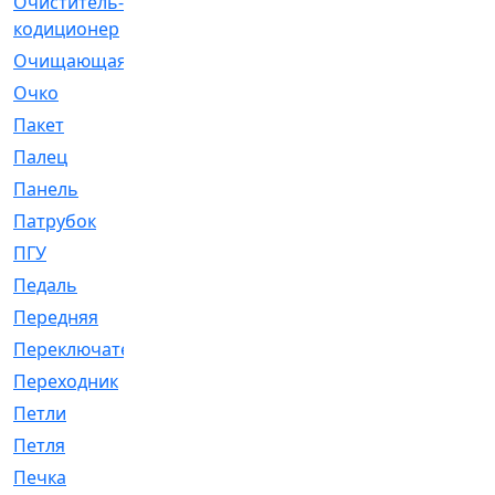
Очиститель-
[1]
кодиционер
Очищающая
[1]
Очко
[24]
Пакет
[1]
Палец
[4]
Панель
[61]
Патрубок
[248]
ПГУ
[2]
Педаль
[3]
Передняя
[22]
Переключатель
[36]
Переходник
[4]
Петли
[23]
Петля
[3]
Печка
[3]