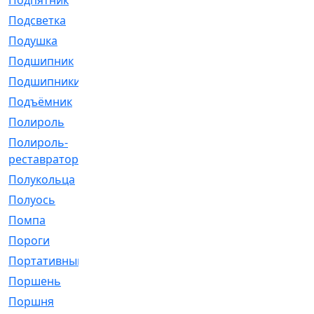
Подпятник
[1]
Подсветка
[1]
Подушка
[1540]
Подшипник
[1825]
Подшипники
[106]
Подъёмник
[1]
Полироль
[1]
Полироль-
[1]
реставратор
Полукольца
[107]
Полуось
[43]
Помпа
[537]
Пороги
[1]
Портативный
[1]
Поршень
[5]
Поршня
[833]