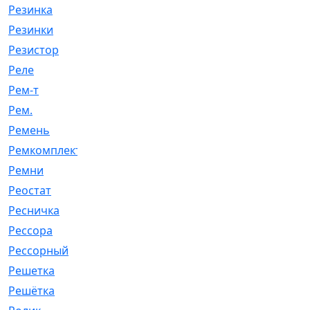
Резинка
[15]
Резинки
[6]
Резистор
[1]
Реле
[20]
Рем-т
[7]
Рем.
[2]
Ремень
[2060]
Ремкомплект
[1924]
Ремни
[21]
Реостат
[1]
Ресничка
[25]
Рессора
[51]
Рессорный
[107]
Решетка
[21]
Решётка
[101]