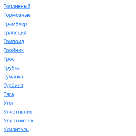
Топливный
[5]
Тормозные
[57]
Трамблёр
[54]
Трапеция
[2]
Трипоид
[16]
Тройник
[1]
Трос
[500]
Трубка
[39]
Туманка
[77]
Турбина
[69]
Тяга
[1264]
Угол
[2]
Уплотнение
[22]
Уплотнитель
[13]
Усилитель
[20]