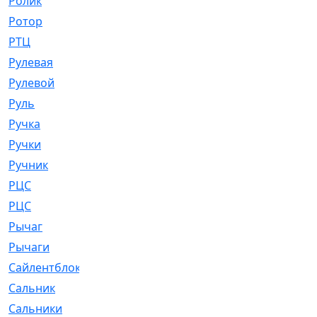
Ролик
[790]
Ротор
[2]
РТЦ
[475]
Рулевая
[974]
Рулевой
[585]
Руль
[12]
Ручка
[29]
Ручки
[3]
Ручник
[11]
РЦC
[12]
РЦС
[84]
Рычаг
[588]
Рычаги
[3]
Сайлентблок
[4208]
Сальник
[4340]
Сальники
[123]