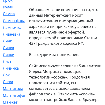
Крюк
[1]
Кулак
[9]
Обращаем ваше внимание на то, что
Лампа
[128]
данный Интернет-сайт носит
Лампа-фара
[4]
исключительно информационный
характер и ни при каких условиях не
Лампочка
[209]
является публичной офертой,
Ливневка
[66]
определяемой положениями Статьи
Линк
[3]
437 Гражданского кодекса РФ.
Линка
[64]
Благодарим за понимание.
Линки
[913]
Лист
[144]
Сайт использует сервис веб-аналитики
Личинка
[3]
Яндекс Метрика с помощью
Лок
[1]
технологии «cookie». Продолжая
Лыжа
[23]
пользоваться сайтом, вы
соглашаетесь с использованием
Магнитола
[11]
файлов cookie. Отключить «cookie»
Магнитофон
[1]
можно в настройках Вашего браузера.
Манжет
[194]