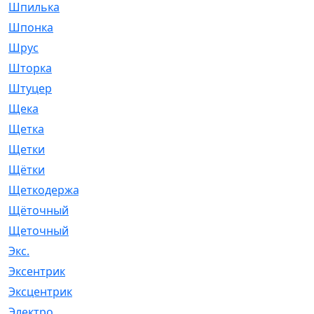
Шпилька
[215]
Шпонка
[19]
Шрус
[1107]
Шторка
[6]
Штуцер
[8]
Щека
[18]
Щетка
[31]
Щетки
[58]
Щётки
[124]
Щеткодержатель
[14]
Щёточный
[7]
Щеточный
[1]
Экс.
[4]
Эксентрик
[1]
Эксцентрик
[67]
Электро
[1]