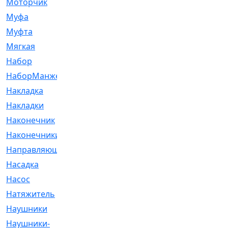
Моторчик
[6]
Муфа
[1]
Муфта
[9]
Мягкая
[3]
Набор
[6]
НаборМанжетГТЦ
[33]
Накладка
[51]
Накладки
[1]
Наконечник
[743]
Наконечники
[119]
Направляющая
[43]
Насадка
[16]
Насос
[356]
Натяжитель
[125]
Наушники
[8]
Наушники-
[2]