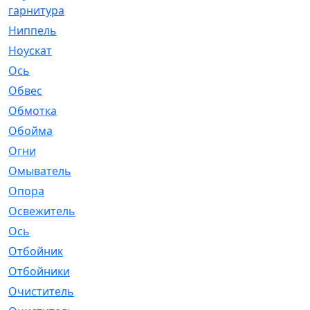
гарнитура
Ниппель
[1]
Ноускат
[53]
Оcь
[2]
Обвес
[3]
Обмотка
[4]
Обойма
[14]
Огни
[1]
Омыватель
[4]
Опора
[1]
Освежитель
[1]
Ось
[4]
Отбойник
[287]
Отбойники
[80]
Очиститель
[15]