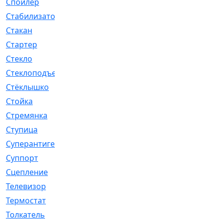
Спойлер
[29]
Стабилизатор
[596]
Стакан
[7]
Стартер
[176]
Стекло
[11]
Стеклоподъемник
[12]
Стёклышко
[20]
Стойка
[969]
Стремянка
[46]
Ступица
[775]
Суперантигель
[3]
Суппорт
[198]
Сцепление
[1]
Телевизор
[13]
Термостат
[323]
Толкатель
[4]