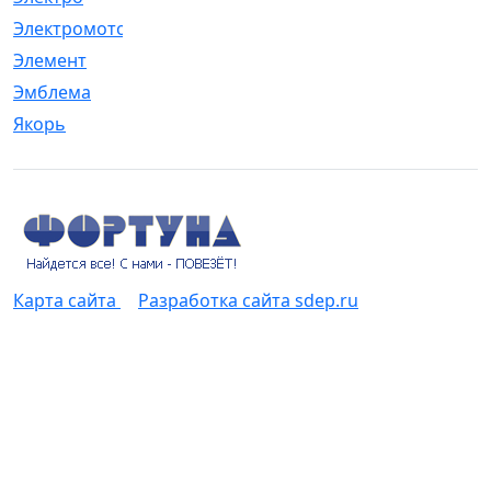
Электромотор
[1]
Элемент
[5]
Эмблема
[1]
Якорь
[4]
Карта сайта
Разработка сайта sdep.ru