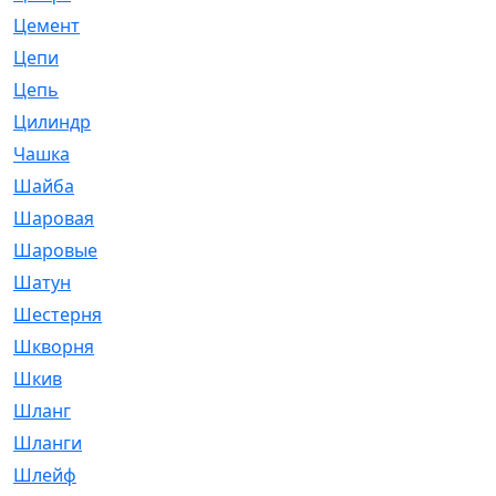
Цемент
[1]
Цепи
[314]
Цепь
[171]
Цилиндр
[55]
Чашка
[695]
Шайба
[37]
Шаровая
[900]
Шаровые
[1]
Шатун
[226]
Шестерня
[33]
Шкворня
[118]
Шкив
[129]
Шланг
[476]
Шланги
[36]
Шлейф
[70]