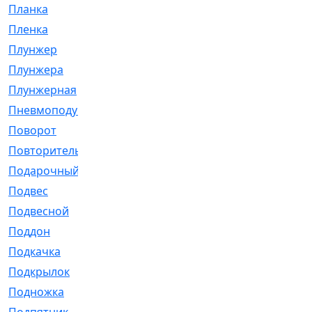
Планка
[21]
Пленка
[1]
Плунжер
[1]
Плунжера
[64]
Плунжерная
[91]
Пневмоподушка
[2]
Поворот
[12]
Повторитель
[86]
Подарочный
[3]
Подвес
[16]
Подвесной
[7]
Поддон
[18]
Подкачка
[5]
Подкрылок
[128]
Подножка
[16]