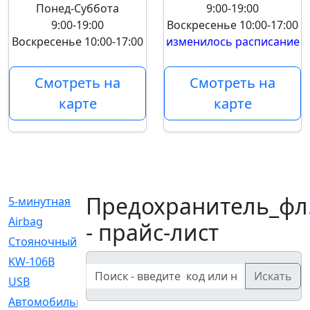
Понед-Суббота
9:00-19:00
9:00-19:00
Воскресенье
10:00-17:00
Воскресенье
10:00-17:00
изменилось расписание
Смотреть на
Смотреть на
карте
карте
Предохранитель_фл
5-минутная
[1]
Airbag
[18]
- прайс-лист
Cтояночный
[1]
KW-106B
[0]
Искать
USB
[6]
Автомобильное
[6]