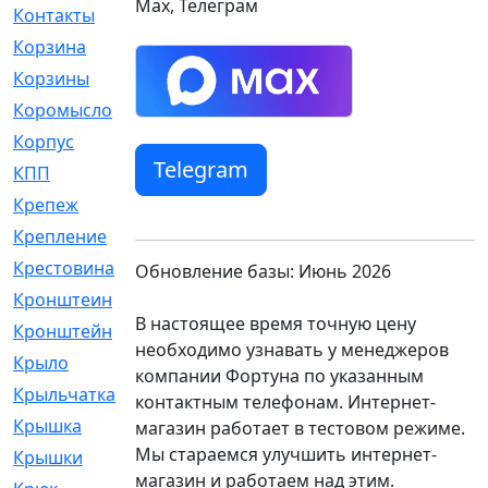
Max, Телеграм
Контакты
[4]
Корзина
[1]
Корзины
[159]
Коромысло
[6]
Корпус
[41]
Telegram
КПП
[70]
Крепеж
[4]
Крепление
[23]
Крестовина
[309]
Обновление базы: Июнь 2026
Кронштеин
[1]
В настоящее время точную цену
Кронштейн
[59]
необходимо узнавать у менеджеров
Крыло
[285]
компании Фортуна по указанным
Крыльчатка
[17]
контактным телефонам. Интернет-
Крышка
[151]
магазин работает в тестовом режиме.
Мы стараемся улучшить интернет-
Крышки
[4]
магазин и работаем над этим.