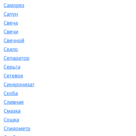
Саморез
[23]
Сапун
[33]
Свеча
[457]
Свечи
[272]
Свечной
[2]
Седло
[7]
Сепаратор
[6]
Серьга
[27]
Сетевое
[6]
Синхронизатор
[1]
Скоба
[4]
Сливная
[6]
Смазка
[24]
Сошка
[8]
Спидометр
[48]