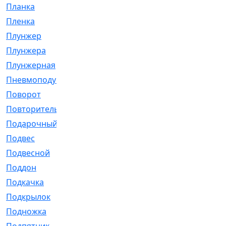
Планка
[21]
Пленка
[1]
Плунжер
[1]
Плунжера
[64]
Плунжерная
[91]
Пневмоподушка
[2]
Поворот
[12]
Повторитель
[86]
Подарочный
[3]
Подвес
[16]
Подвесной
[7]
Поддон
[18]
Подкачка
[5]
Подкрылок
[128]
Подножка
[16]