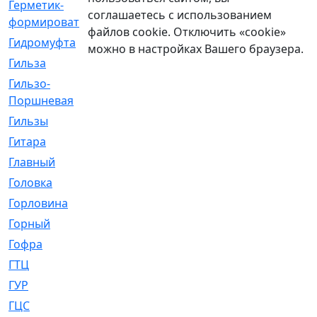
Герметик-
[3]
соглашаетесь с использованием
формирователь
файлов cookie. Отключить «cookie»
Гидромуфта
[47]
можно в настройках Вашего браузера.
Гильза
[56]
Гильзо-
[13]
Поршневая
Гильзы
[259]
Гитара
[7]
Главный
[29]
Головка
[28]
Горловина
[14]
Горный
[1]
Гофра
[86]
ГТЦ
[96]
ГУР
[34]
ГЦC
[6]