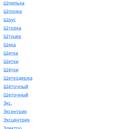
Шпилька
[215]
Шпонка
[19]
Шрус
[1107]
Шторка
[6]
Штуцер
[8]
Щека
[18]
Щетка
[31]
Щетки
[58]
Щётки
[124]
Щеткодержатель
[14]
Щёточный
[7]
Щеточный
[1]
Экс.
[4]
Эксентрик
[1]
Эксцентрик
[67]
Электро
[1]