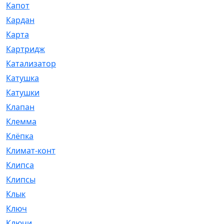
Капот
[144]
Кардан
[131]
Карта
[2]
Картридж
[250]
Катализатор
[1]
Катушка
[2]
Катушки
[291]
Клапан
[375]
Клемма
[5]
Клёпка
[2]
Климат-контроль
[3]
Клипса
[21]
Клипсы
[321]
Клык
[4]
Ключ
[2]
Ключи
[3]