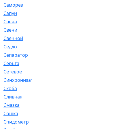
Саморез
[23]
Сапун
[33]
Свеча
[457]
Свечи
[272]
Свечной
[2]
Седло
[7]
Сепаратор
[6]
Серьга
[27]
Сетевое
[6]
Синхронизатор
[1]
Скоба
[4]
Сливная
[6]
Смазка
[24]
Сошка
[8]
Спидометр
[48]