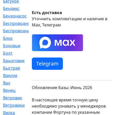
Бегунок
[21]
Бендикс
[26]
Есть доставка
Бензонасос
[17]
Уточнить комплектацию и наличие в
Беспроводное
[2]
Max, Телеграм
Беспроводные
[1]
Блок
[81]
Боковые
[4]
Болт
[247]
Брызговик
[77]
Telegram
Быстрая
[2]
Вакуум
[23]
Вал
[194]
Обновление базы: Июнь 2026
Венец
[16]
Ветровик
[132]
В настоящее время точную цену
Ветровики
[2]
необходимо узнавать у менеджеров
компании Фортуна по указанным
Вилка
[15]