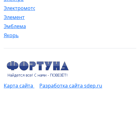
Электромотор
[1]
Элемент
[5]
Эмблема
[1]
Якорь
[4]
Карта сайта
Разработка сайта sdep.ru