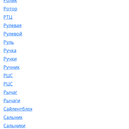
Ролик
[790]
Ротор
[2]
РТЦ
[475]
Рулевая
[974]
Рулевой
[585]
Руль
[12]
Ручка
[29]
Ручки
[3]
Ручник
[11]
РЦC
[12]
РЦС
[84]
Рычаг
[588]
Рычаги
[3]
Сайлентблок
[4208]
Сальник
[4340]
Сальники
[123]