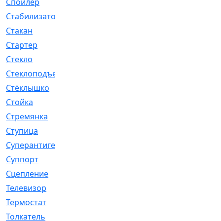
Спойлер
[29]
Стабилизатор
[596]
Стакан
[7]
Стартер
[176]
Стекло
[11]
Стеклоподъемник
[12]
Стёклышко
[20]
Стойка
[969]
Стремянка
[46]
Ступица
[775]
Суперантигель
[3]
Суппорт
[198]
Сцепление
[1]
Телевизор
[13]
Термостат
[323]
Толкатель
[4]