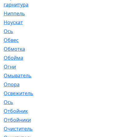
гарнитура
Ниппель
[1]
Ноускат
[53]
Оcь
[2]
Обвес
[3]
Обмотка
[4]
Обойма
[14]
Огни
[1]
Омыватель
[4]
Опора
[1]
Освежитель
[1]
Ось
[4]
Отбойник
[287]
Отбойники
[80]
Очиститель
[15]