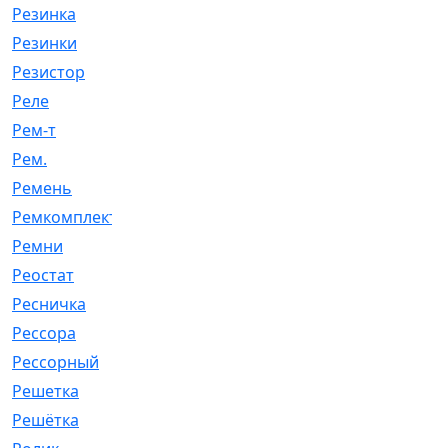
Резинка
[15]
Резинки
[6]
Резистор
[1]
Реле
[20]
Рем-т
[7]
Рем.
[2]
Ремень
[2060]
Ремкомплект
[1924]
Ремни
[21]
Реостат
[1]
Ресничка
[25]
Рессора
[51]
Рессорный
[107]
Решетка
[21]
Решётка
[101]