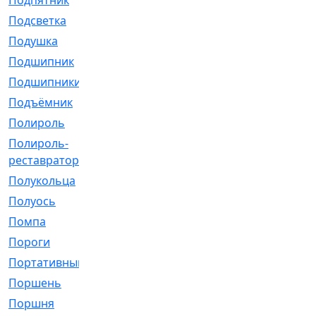
Подпятник
[1]
Подсветка
[1]
Подушка
[1540]
Подшипник
[1825]
Подшипники
[106]
Подъёмник
[1]
Полироль
[1]
Полироль-
[1]
реставратор
Полукольца
[107]
Полуось
[43]
Помпа
[537]
Пороги
[1]
Портативный
[1]
Поршень
[5]
Поршня
[833]