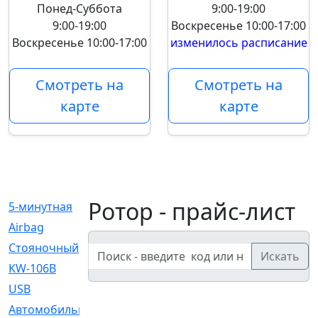
Понед-Суббота
9:00-19:00
9:00-19:00
Воскресенье
10:00-17:00
Воскресенье
10:00-17:00
изменилось расписание
Смотреть на
Смотреть на
карте
карте
Ротор - прайс-лист
5-минутная
[1]
Airbag
[18]
Cтояночный
[1]
Искать
KW-106B
[0]
USB
[6]
Автомобильное
[6]