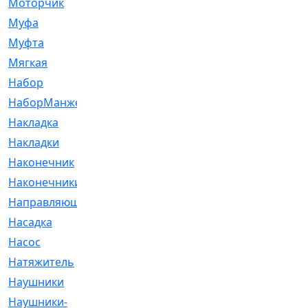
Моторчик
[6]
Муфа
[1]
Муфта
[9]
Мягкая
[3]
Набор
[6]
НаборМанжетГТЦ
[33]
Накладка
[51]
Накладки
[1]
Наконечник
[743]
Наконечники
[119]
Направляющая
[43]
Насадка
[16]
Насос
[356]
Натяжитель
[125]
Наушники
[8]
Наушники-
[2]