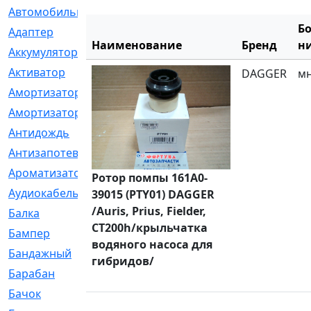
Автомобильный
[6]
Б
Адаптер
[3]
Наименование
Бренд
н
Аккумулятор
[2]
Активатор
[1]
DAGGER
м
Амортизатор
[608]
Амортизаторы
[21]
Антидождь
[1]
Антизапотеватель
[1]
Ароматизатор
[35]
Ротор помпы 161A0-
Аудиокабель
[2]
39015 (PTY01) DAGGER
/Auris, Prius, Fielder,
Балка
[58]
CT200h/крыльчатка
Бампер
[137]
водяного насоса для
Бандажный
[6]
гибридов/
Барабан
[5]
Бачок
[40]