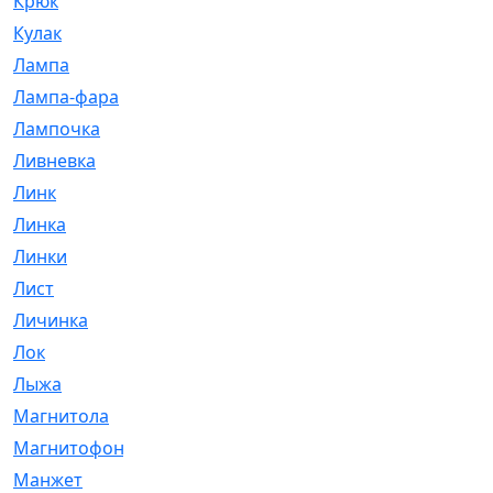
Крюк
[1]
Кулак
[9]
Лампа
[128]
Лампа-фара
[4]
Лампочка
[209]
Ливневка
[66]
Линк
[3]
Линка
[64]
Линки
[913]
Лист
[144]
Личинка
[3]
Лок
[1]
Лыжа
[23]
Магнитола
[11]
Магнитофон
[1]
Манжет
[194]