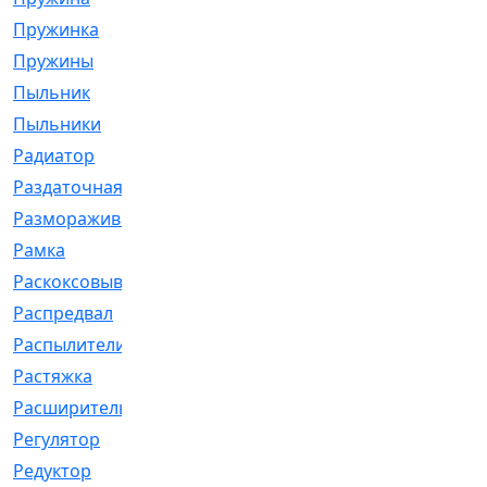
Пружинка
[1]
Пружины
[326]
Пыльник
[1202]
Пыльники
[5]
Радиатор
[916]
Раздаточная
[1]
Размораживатель
[1]
Рамка
[29]
Раскоксовывание
[4]
Распредвал
[41]
Распылители
[226]
Растяжка
[1]
Расширительный
[9]
Регулятор
[5]
Редуктор
[17]