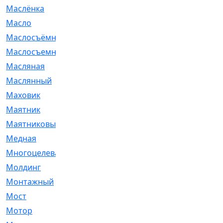
Маслёнка
[4]
Масло
[66]
Маслосъёмные
[480]
Маслосъемные
[26]
Масляная
[1]
Маслянный
[54]
Маховик
[6]
Маятник
[5]
Маятниковый
[13]
Медная
[2]
Многоцелевая
[1]
Молдинг
[14]
Монтажный
[1]
Мост
[10]
Мотор
[212]