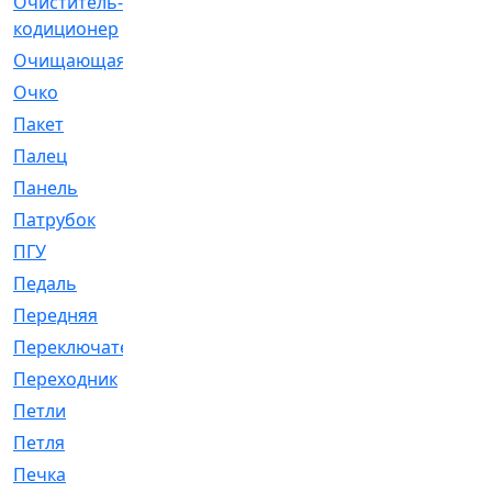
Очиститель-
[1]
кодиционер
Очищающая
[1]
Очко
[24]
Пакет
[1]
Палец
[4]
Панель
[61]
Патрубок
[248]
ПГУ
[2]
Педаль
[3]
Передняя
[22]
Переключатель
[36]
Переходник
[4]
Петли
[23]
Петля
[3]
Печка
[3]