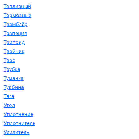
Топливный
[5]
Тормозные
[57]
Трамблёр
[54]
Трапеция
[2]
Трипоид
[16]
Тройник
[1]
Трос
[500]
Трубка
[39]
Туманка
[77]
Турбина
[69]
Тяга
[1264]
Угол
[2]
Уплотнение
[22]
Уплотнитель
[13]
Усилитель
[20]