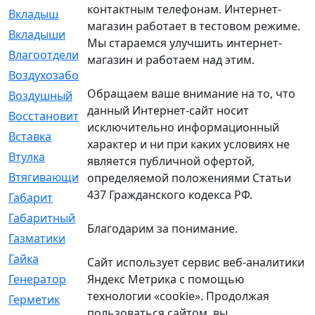
контактным телефонам. Интернет-
Вкладыш
[41]
магазин работает в тестовом режиме.
Вкладыши
[1131]
Мы стараемся улучшить интернет-
Влагоотделитель
[2]
магазин и работаем над этим.
Воздухозаборник
[2]
Обращаем ваше внимание на то, что
Воздушный
[1]
данный Интернет-сайт носит
Восстановительный
[1]
исключительно информационный
Вставка
[168]
характер и ни при каких условиях не
Втулка
[1875]
является публичной офертой,
Втягивающий
[22]
определяемой положениями Статьи
437 Гражданского кодекса РФ.
Габарит
[286]
Габаритный
[6]
Благодарим за понимание.
Газматики
[117]
Гайка
[104]
Сайт использует сервис веб-аналитики
Яндекс Метрика с помощью
Генератор
[148]
технологии «cookie». Продолжая
Герметик
[15]
пользоваться сайтом, вы