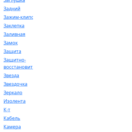
Заглушка
[21]
Задний
[528]
Зажим-клипса
[1]
Заклепка
[1]
Заливная
[4]
Замок
[12]
Защита
[79]
Защитно-
[4]
восстановительный
Звезда
[1]
Звездочка
[5]
Зеркало
[369]
Изолента
[1]
К-т
[13]
Кабель
[50]
Камера
[4]