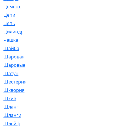
Цемент
[1]
Цепи
[314]
Цепь
[171]
Цилиндр
[55]
Чашка
[695]
Шайба
[37]
Шаровая
[900]
Шаровые
[1]
Шатун
[226]
Шестерня
[33]
Шкворня
[118]
Шкив
[129]
Шланг
[476]
Шланги
[36]
Шлейф
[70]