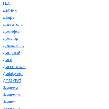
ГЦС
[74]
Датчик
[969]
Дверь
[249]
Двигатель
[64]
Демпфер
[2]
Демфер
[1]
Держатель
[5]
Диодный
[3]
Диск
[418]
Дисконтная
[1]
Диффузор
[1]
ДОМКРАТ
[1]
Жидкий
[5]
Жидкость
[80]
Жилет
[1]