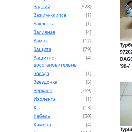
Задний
[528]
Зажим-клипса
[1]
Заклепка
[1]
Заливная
[4]
Замок
[12]
Турб
Защита
[79]
9720
Защитно-
[4]
DAGG
восстановительный
'99-/
Звезда
[1]
Звездочка
[5]
Зеркало
[369]
Изолента
[1]
К-т
[13]
Кабель
[50]
Камера
[4]
Турб