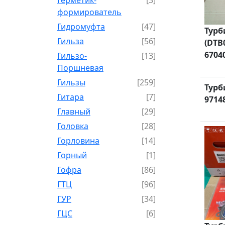
формирователь
Гидромуфта
[47]
Турб
Гильза
[56]
(DTB
6704
Гильзо-
[13]
Поршневая
Гильзы
[259]
Турб
Гитара
[7]
9714
Главный
[29]
Головка
[28]
Горловина
[14]
Горный
[1]
Гофра
[86]
ГТЦ
[96]
ГУР
[34]
ГЦC
[6]