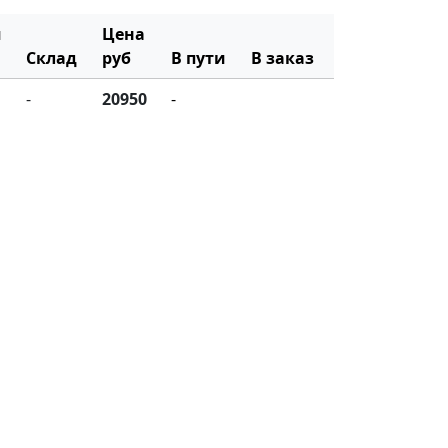
ч
Цена
Склад
руб
В пути
В заказ
-
20950
-