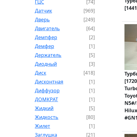
Турб
ГЦС
[74]
[1441
Датчик
[969]
Дверь
[249]
Двигатель
[64]
Демпфер
[2]
Демфер
[1]
Держатель
[5]
Диодный
[3]
Диск
[418]
Турб
[1720
Дисконтная
[1]
Turb
Диффузор
[1]
Toyo
ДОМКРАТ
[1]
N5#/
Жидкий
[5]
Hilux
Жидкость
[80]
#GN1
Жилет
[1]
Заглушка
[21]