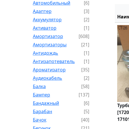
Автомобильный
[6]
Адаптер
[3]
Наи
Аккумулятор
[2]
Активатор
[1]
Амортизатор
[608]
Амортизаторы
[21]
Антидождь
[1]
Антизапотеватель
[1]
Ароматизатор
[35]
Аудиокабель
[2]
Балка
[58]
Бампер
[137]
Бандажный
[6]
Турб
Барабан
[5]
[172
1710
Бачок
[40]
Бегунок
[21]