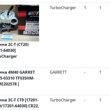
TurboCharger
1
1
ина 2C-T (CT20)
1-64030]
oCharger
ина 4M40 GARRET
GARRETT
-
1
35-03310 TF035HM-
ME202578 ]
ина 3C-T CT9 [17201-
TurboCharger
-
1
0/17201-64030] CR22,