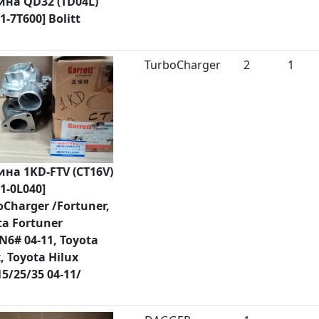
ина QD32 (TD04L)
1-7T600] Bolitt
TurboCharger
2
1
ина 1KD-FTV (CT16V)
1-0L040]
oCharger /Fortuner,
ta Fortuner
N6# 04-11, Toyota
, Toyota Hilux
5/25/35 04-11/