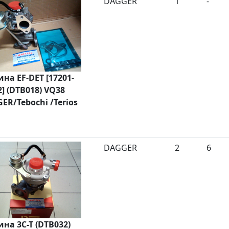
DAGGER
1
-
ина EF-DET [17201-
2] (DTB018) VQ38
ER/Tebochi /Terios
DAGGER
2
6
ина 3C-T (DTB032)