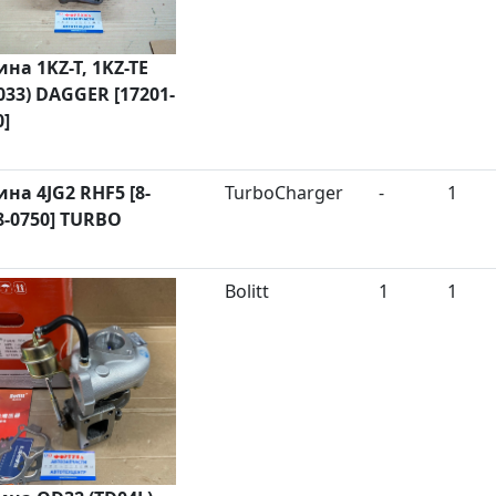
ина 1KZ-T, 1KZ-TE
033) DAGGER [17201-
0]
ина 4JG2 RHF5 [8-
TurboCharger
-
1
8-0750] TURBO
Bolitt
1
1