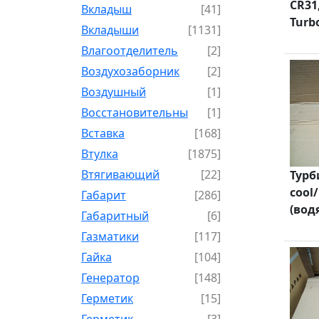
CR31,
Вкладыш
[41]
Turb
Вкладыши
[1131]
Влагоотделитель
[2]
Воздухозаборник
[2]
Воздушный
[1]
Восстановительный
[1]
Вставка
[168]
Втулка
[1875]
Втягивающий
[22]
Турб
cool/
Габарит
[286]
(вод
Габаритный
[6]
Газматики
[117]
Гайка
[104]
Генератор
[148]
Герметик
[15]
Герметик-
[3]