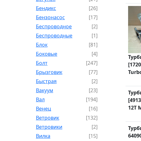
Бендикс
[26]
Бензонасос
[17]
Беспроводное
[2]
Беспроводные
[1]
Блок
[81]
Боковые
[4]
Турб
Болт
[247]
[1720
Брызговик
[77]
Turb
Быстрая
[2]
Вакуум
[23]
Турб
Вал
[194]
[491
12T 
Венец
[16]
Ветровик
[132]
Ветровики
[2]
Турб
6409
Вилка
[15]