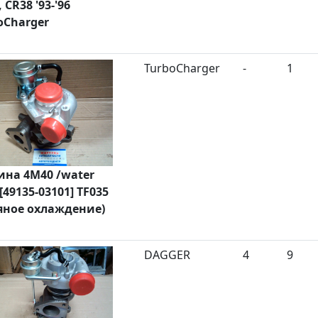
 CR38 '93-'96
oCharger
TurboCharger
-
1
ина 4M40 /water
[49135-03101] TF035
яное охлаждение)
DAGGER
4
9