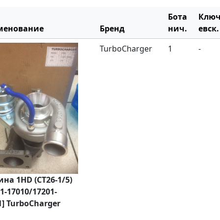
Бота
Клю
менование
Бренд
нич.
евск.
TurboCharger
1
-
ина 1HD (CT26-1/5)
01-17010/17201-
1] TurboCharger