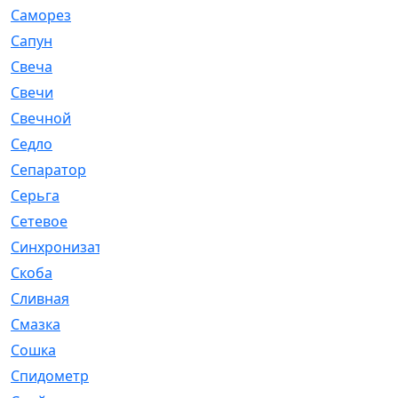
Саморез
[23]
Сапун
[33]
Свеча
[457]
Свечи
[272]
Свечной
[2]
Седло
[7]
Сепаратор
[6]
Серьга
[27]
Сетевое
[6]
Синхронизатор
[1]
Скоба
[4]
Сливная
[6]
Смазка
[24]
Сошка
[8]
Спидометр
[48]