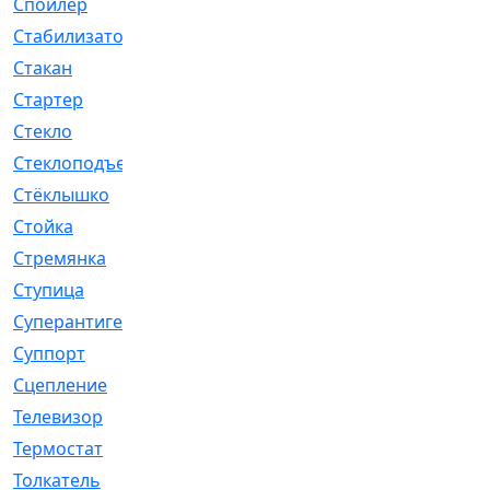
Спойлер
[29]
Стабилизатор
[596]
Стакан
[7]
Стартер
[176]
Стекло
[11]
Стеклоподъемник
[12]
Стёклышко
[20]
Стойка
[969]
Стремянка
[46]
Ступица
[775]
Суперантигель
[3]
Суппорт
[198]
Сцепление
[1]
Телевизор
[13]
Термостат
[323]
Толкатель
[4]