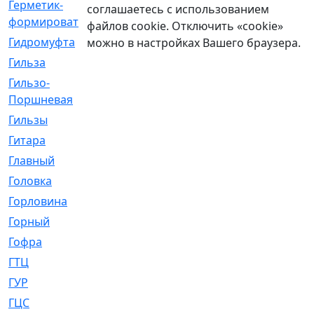
Герметик-
[3]
соглашаетесь с использованием
формирователь
файлов cookie. Отключить «cookie»
Гидромуфта
[47]
можно в настройках Вашего браузера.
Гильза
[56]
Гильзо-
[13]
Поршневая
Гильзы
[259]
Гитара
[7]
Главный
[29]
Головка
[28]
Горловина
[14]
Горный
[1]
Гофра
[86]
ГТЦ
[96]
ГУР
[34]
ГЦC
[6]