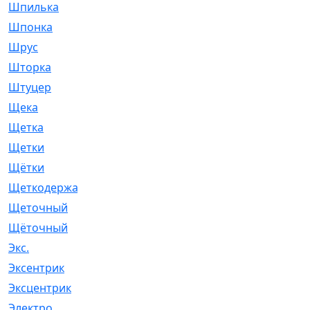
Шпилька
[215]
Шпонка
[19]
Шрус
[1107]
Шторка
[6]
Штуцер
[8]
Щека
[18]
Щетка
[31]
Щетки
[58]
Щётки
[124]
Щеткодержатель
[14]
Щеточный
[1]
Щёточный
[7]
Экс.
[4]
Эксентрик
[1]
Эксцентрик
[67]
Электро
[1]