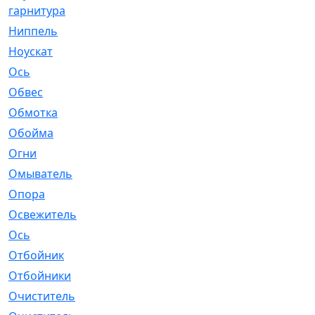
гарнитура
Ниппель
[1]
Ноускат
[53]
Оcь
[2]
Обвес
[3]
Обмотка
[4]
Обойма
[14]
Огни
[1]
Омыватель
[4]
Опора
[1]
Освежитель
[1]
Ось
[4]
Отбойник
[287]
Отбойники
[80]
Очиститель
[15]