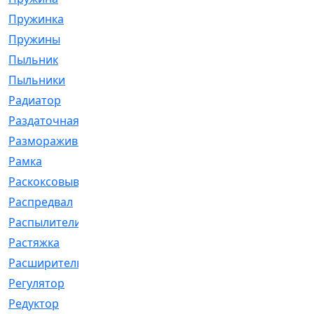
Пружинка
[1]
Пружины
[326]
Пыльник
[1202]
Пыльники
[5]
Радиатор
[916]
Раздаточная
[1]
Размораживатель
[1]
Рамка
[29]
Раскоксовывание
[4]
Распредвал
[41]
Распылители
[226]
Растяжка
[1]
Расширительный
[9]
Регулятор
[5]
Редуктор
[17]