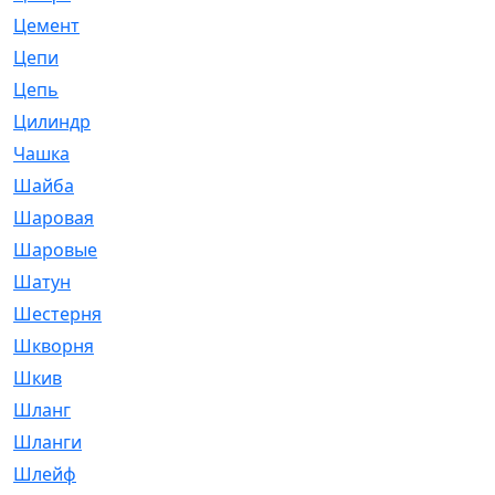
Цемент
[1]
Цепи
[314]
Цепь
[171]
Цилиндр
[55]
Чашка
[695]
Шайба
[37]
Шаровая
[900]
Шаровые
[1]
Шатун
[226]
Шестерня
[33]
Шкворня
[118]
Шкив
[129]
Шланг
[476]
Шланги
[36]
Шлейф
[70]