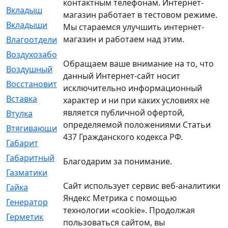
контактным телефонам. Интернет-
Вкладыш
[41]
магазин работает в тестовом режиме.
Вкладыши
[1131]
Мы стараемся улучшить интернет-
магазин и работаем над этим.
Влагоотделитель
[2]
Воздухозаборник
[2]
Обращаем ваше внимание на то, что
Воздушный
[1]
данный Интернет-сайт носит
Восстановительный
[1]
исключительно информационный
Вставка
[168]
характер и ни при каких условиях не
является публичной офертой,
Втулка
[1875]
определяемой положениями Статьи
Втягивающий
[22]
437 Гражданского кодекса РФ.
Габарит
[286]
Габаритный
[6]
Благодарим за понимание.
Газматики
[117]
Сайт использует сервис веб-аналитики
Гайка
[104]
Яндекс Метрика с помощью
Генератор
[148]
технологии «cookie». Продолжая
Герметик
[15]
пользоваться сайтом, вы