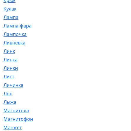
Крюк
[1]
Кулак
[9]
Лампа
[128]
Лампа-фара
[4]
Лампочка
[209]
Ливневка
[66]
Линк
[3]
Линка
[64]
Линки
[913]
Лист
[144]
Личинка
[3]
Лок
[1]
Лыжа
[23]
Магнитола
[11]
Магнитофон
[1]
Манжет
[194]