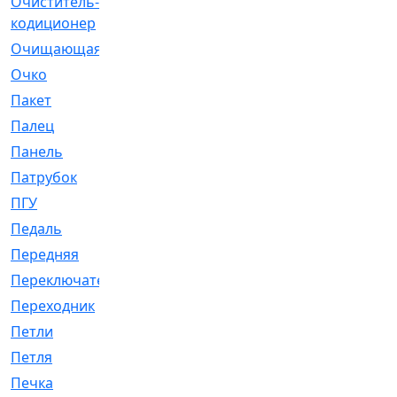
Очиститель-
[1]
кодиционер
Очищающая
[1]
Очко
[24]
Пакет
[1]
Палец
[4]
Панель
[61]
Патрубок
[248]
ПГУ
[2]
Педаль
[3]
Передняя
[22]
Переключатель
[36]
Переходник
[4]
Петли
[23]
Петля
[3]
Печка
[3]