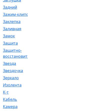
Заглушка
[21]
Задний
[528]
Зажим-клипса
[1]
Заклепка
[1]
Заливная
[4]
Замок
[12]
Защита
[79]
Защитно-
[4]
восстановительный
Звезда
[1]
Звездочка
[5]
Зеркало
[369]
Изолента
[1]
К-т
[13]
Кабель
[50]
Камера
[4]