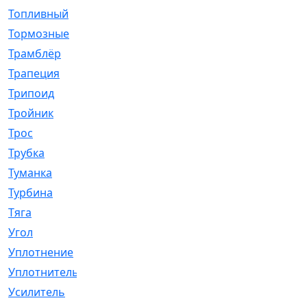
Топливный
[5]
Тормозные
[57]
Трамблёр
[54]
Трапеция
[2]
Трипоид
[16]
Тройник
[1]
Трос
[500]
Трубка
[39]
Туманка
[77]
Турбина
[69]
Тяга
[1264]
Угол
[2]
Уплотнение
[22]
Уплотнитель
[13]
Усилитель
[20]