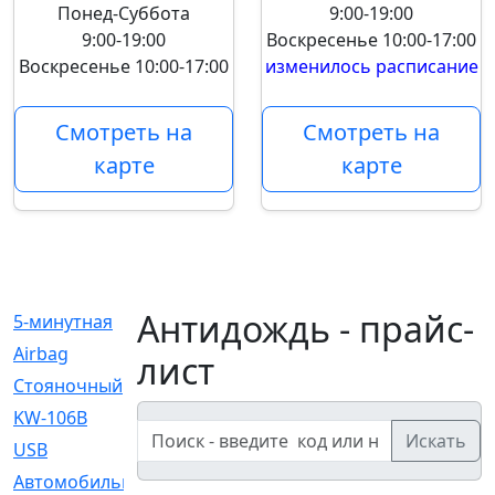
Понед-Суббота
9:00-19:00
9:00-19:00
Воскресенье
10:00-17:00
Воскресенье
10:00-17:00
изменилось расписание
Смотреть на
Смотреть на
карте
карте
Антидождь - прайс-
5-минутная
[1]
Airbag
[18]
лист
Cтояночный
[1]
KW-106B
[0]
Искать
USB
[6]
Автомобильное
[6]