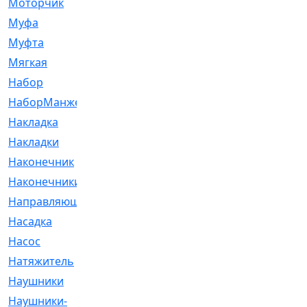
Моторчик
[6]
Муфа
[1]
Муфта
[9]
Мягкая
[3]
Набор
[6]
НаборМанжетГТЦ
[33]
Накладка
[51]
Накладки
[1]
Наконечник
[743]
Наконечники
[119]
Направляющая
[43]
Насадка
[16]
Насос
[356]
Натяжитель
[125]
Наушники
[8]
Наушники-
[2]