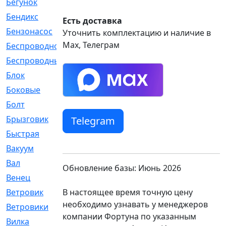
Бегунок
[21]
Бендикс
[26]
Есть доставка
Бензонасос
[17]
Уточнить комплектацию и наличие в
Max, Телеграм
Беспроводное
[2]
Беспроводные
[1]
Блок
[81]
Боковые
[4]
Болт
[247]
Брызговик
[77]
Telegram
Быстрая
[2]
Вакуум
[23]
Вал
[194]
Обновление базы: Июнь 2026
Венец
[16]
В настоящее время точную цену
Ветровик
[132]
необходимо узнавать у менеджеров
Ветровики
[2]
компании Фортуна по указанным
Вилка
[15]