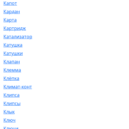
Капот
[144]
Кардан
[131]
Карта
[2]
Картридж
[250]
Катализатор
[1]
Катушка
[2]
Катушки
[291]
Клапан
[375]
Клемма
[5]
Клёпка
[2]
Климат-контроль
[3]
Клипса
[21]
Клипсы
[321]
Клык
[4]
Ключ
[2]
Ключи
[3]