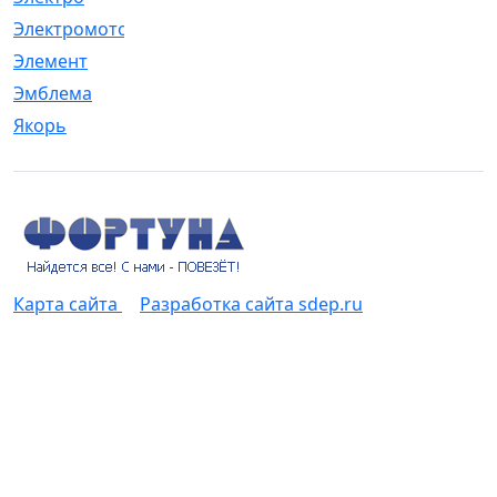
Электромотор
[1]
Элемент
[5]
Эмблема
[1]
Якорь
[4]
Карта сайта
Разработка сайта sdep.ru