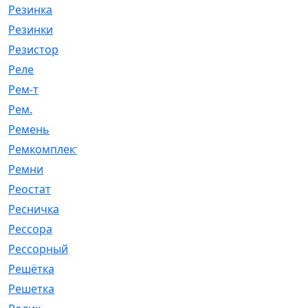
Резинка
[15]
Резинки
[6]
Резистор
[1]
Реле
[20]
Рем-т
[7]
Рем.
[2]
Ремень
[2060]
Ремкомплект
[1924]
Ремни
[21]
Реостат
[1]
Ресничка
[25]
Рессора
[51]
Рессорный
[107]
Решётка
[101]
Решетка
[21]