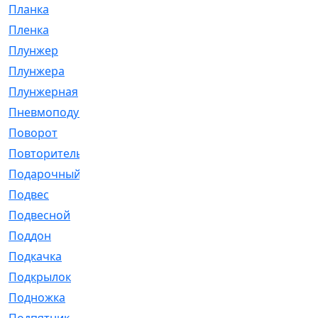
Планка
[21]
Пленка
[1]
Плунжер
[1]
Плунжера
[64]
Плунжерная
[91]
Пневмоподушка
[2]
Поворот
[12]
Повторитель
[86]
Подарочный
[3]
Подвес
[16]
Подвесной
[7]
Поддон
[18]
Подкачка
[5]
Подкрылок
[128]
Подножка
[16]