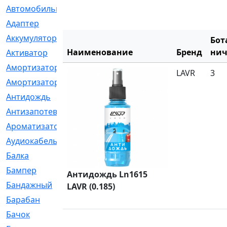
Автомобильный
[6]
Адаптер
[3]
Аккумулятор
[2]
Бот
Наименование
Бренд
нич
Активатор
[1]
Амортизатор
[608]
LAVR
3
Амортизаторы
[21]
Антидождь
[1]
Антизапотеватель
[1]
Ароматизатор
[35]
Аудиокабель
[2]
Балка
[58]
Бампер
[137]
Антидождь Ln1615
Бандажный
[6]
LAVR (0.185)
Барабан
[5]
Бачок
[40]