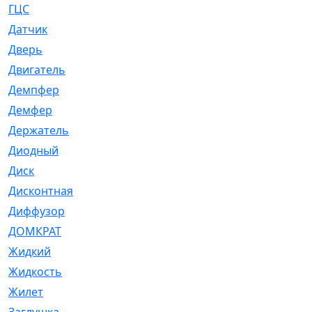
ГЦС
[74]
Датчик
[969]
Дверь
[249]
Двигатель
[64]
Демпфер
[2]
Демфер
[1]
Держатель
[5]
Диодный
[3]
Диск
[418]
Дисконтная
[1]
Диффузор
[1]
ДОМКРАТ
[1]
Жидкий
[5]
Жидкость
[80]
Жилет
[1]