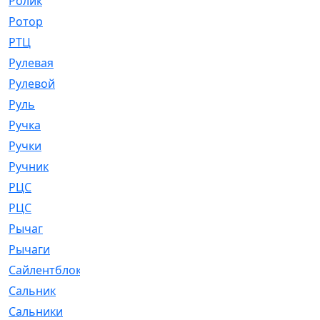
Ролик
[790]
Ротор
[2]
РТЦ
[475]
Рулевая
[974]
Рулевой
[585]
Руль
[12]
Ручка
[29]
Ручки
[3]
Ручник
[11]
РЦC
[12]
РЦС
[84]
Рычаг
[588]
Рычаги
[3]
Сайлентблок
[4208]
Сальник
[4340]
Сальники
[123]