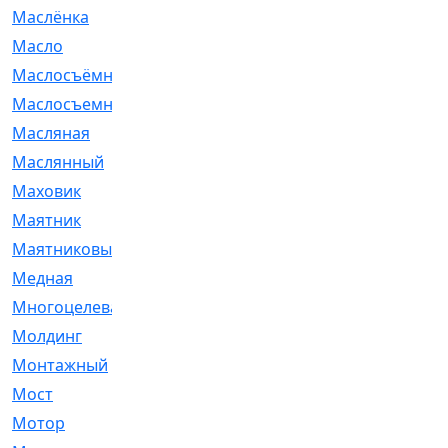
Маслёнка
[4]
Масло
[66]
Маслосъёмные
[480]
Маслосъемные
[26]
Масляная
[1]
Маслянный
[54]
Маховик
[6]
Маятник
[5]
Маятниковый
[13]
Медная
[2]
Многоцелевая
[1]
Молдинг
[14]
Монтажный
[1]
Мост
[10]
Мотор
[212]