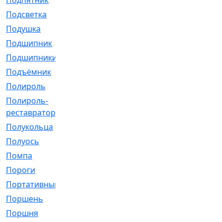
Подпятник
[1]
Подсветка
[1]
Подушка
[1540]
Подшипник
[1825]
Подшипники
[106]
Подъёмник
[1]
Полироль
[1]
Полироль-
[1]
реставратор
Полукольца
[107]
Полуось
[43]
Помпа
[537]
Пороги
[1]
Портативный
[1]
Поршень
[5]
Поршня
[833]