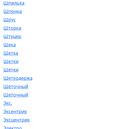
Шпилька
[215]
Шпонка
[19]
Шрус
[1107]
Шторка
[6]
Штуцер
[8]
Щека
[18]
Щетка
[31]
Щетки
[58]
Щётки
[124]
Щеткодержатель
[14]
Щёточный
[7]
Щеточный
[1]
Экс.
[4]
Эксентрик
[1]
Эксцентрик
[67]
Электро
[1]