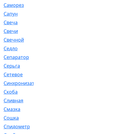
Саморез
[23]
Сапун
[33]
Свеча
[457]
Свечи
[272]
Свечной
[2]
Седло
[7]
Сепаратор
[6]
Серьга
[27]
Сетевое
[6]
Синхронизатор
[1]
Скоба
[4]
Сливная
[6]
Смазка
[24]
Сошка
[8]
Спидометр
[48]