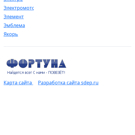
Электромотор
[1]
Элемент
[5]
Эмблема
[1]
Якорь
[4]
Карта сайта
Разработка сайта sdep.ru