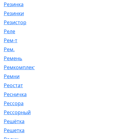
Резинка
[15]
Резинки
[6]
Резистор
[1]
Реле
[20]
Рем-т
[7]
Рем.
[2]
Ремень
[2060]
Ремкомплект
[1924]
Ремни
[21]
Реостат
[1]
Ресничка
[25]
Рессора
[51]
Рессорный
[107]
Решётка
[101]
Решетка
[21]