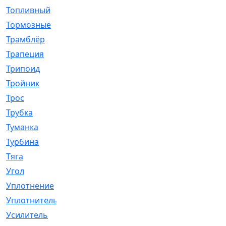
Топливный
[5]
Тормозные
[57]
Трамблёр
[54]
Трапеция
[2]
Трипоид
[16]
Тройник
[1]
Трос
[500]
Трубка
[39]
Туманка
[77]
Турбина
[69]
Тяга
[1264]
Угол
[2]
Уплотнение
[22]
Уплотнитель
[13]
Усилитель
[20]