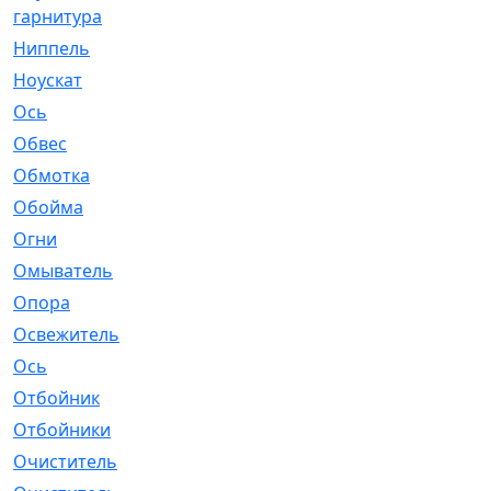
гарнитура
Ниппель
[1]
Ноускат
[53]
Оcь
[2]
Обвес
[3]
Обмотка
[4]
Обойма
[14]
Огни
[1]
Омыватель
[4]
Опора
[1]
Освежитель
[1]
Ось
[4]
Отбойник
[287]
Отбойники
[80]
Очиститель
[15]