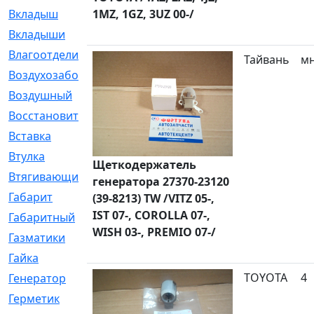
Вкладыш
1MZ, 1GZ, 3UZ 00-/
[41]
Вкладыши
[1131]
Влагоотделитель
[2]
Тайвань
м
Воздухозаборник
[2]
Воздушный
[1]
Восстановительный
[1]
Вставка
[168]
Втулка
[1875]
Щеткодержатель
Втягивающий
[22]
генератора 27370-23120
Габарит
[286]
(39-8213) TW /VITZ 05-,
IST 07-, COROLLA 07-,
Габаритный
[6]
WISH 03-, PREMIO 07-/
Газматики
[117]
Гайка
[104]
TOYOTA
4
Генератор
[148]
Герметик
[15]