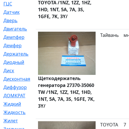
TOYOTA /1NZ, 1ZZ, 1HZ,
ГЦС
[74]
1HD, 1NT, 5A, 7A, 3S,
Датчик
[969]
1GFE, 7K, 3Y/
Дверь
[249]
Двигатель
[64]
Тайвань
м
Демпфер
[2]
Демфер
[1]
Держатель
[5]
Диодный
[3]
Диск
[418]
Щеткодержатель
Дисконтная
[1]
генератора 27370-35060
Диффузор
[1]
TW /1NZ, 1ZZ, 1HZ, 1HD,
ДОМКРАТ
[1]
1NT, 5A, 7A, 3S, 1GFE, 7K,
Жидкий
[5]
3Y/
Жидкость
[80]
Жилет
[1]
TOYOTA
7