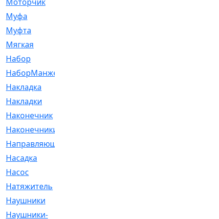
Моторчик
[6]
Муфа
[1]
Муфта
[9]
Мягкая
[3]
Набор
[6]
НаборМанжетГТЦ
[33]
Накладка
[51]
Накладки
[1]
Наконечник
[743]
Наконечники
[119]
Направляющая
[43]
Насадка
[16]
Насос
[356]
Натяжитель
[125]
Наушники
[8]
Наушники-
[2]