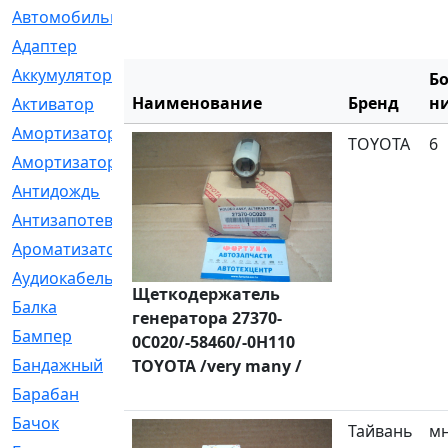
Автомобильный
[6]
Адаптер
[3]
Аккумулятор
[2]
Б
Наименование
Бренд
н
Активатор
[1]
Амортизатор
[608]
TOYOTA
6
Амортизаторы
[21]
Антидождь
[1]
Антизапотеватель
[1]
Ароматизатор
[35]
Аудиокабель
[2]
Щеткодержатель
Балка
[58]
генератора 27370-
Бампер
[137]
0C020/-58460/-0H110
Бандажный
[6]
TOYOTA /very many /
Барабан
[5]
Бачок
[40]
Тайвань
м