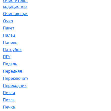
Очиститель-
[1]
кодиционер
Очищающая
[1]
Очко
[24]
Пакет
[1]
Палец
[4]
Панель
[61]
Патрубок
[248]
ПГУ
[2]
Педаль
[3]
Передняя
[22]
Переключатель
[36]
Переходник
[4]
Петли
[23]
Петля
[3]
Печка
[3]