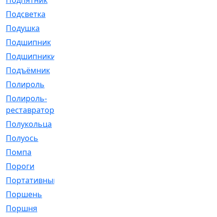
Подпятник
[1]
Подсветка
[1]
Подушка
[1540]
Подшипник
[1825]
Подшипники
[106]
Подъёмник
[1]
Полироль
[1]
Полироль-
[1]
реставратор
Полукольца
[107]
Полуось
[43]
Помпа
[537]
Пороги
[1]
Портативный
[1]
Поршень
[5]
Поршня
[833]