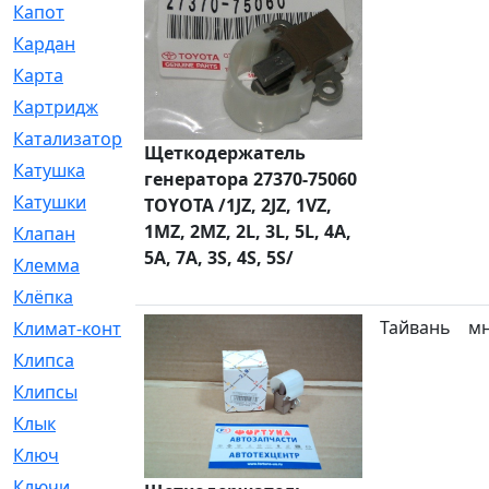
Капот
[144]
Кардан
[131]
Карта
[2]
Картридж
[250]
Катализатор
[1]
Щеткодержатель
Катушка
[2]
генератора 27370-75060
Катушки
[291]
TOYOTA /1JZ, 2JZ, 1VZ,
1MZ, 2MZ, 2L, 3L, 5L, 4A,
Клапан
[375]
5A, 7A, 3S, 4S, 5S/
Клемма
[5]
Клёпка
[2]
Тайвань
м
Климат-контроль
[3]
Клипса
[21]
Клипсы
[321]
Клык
[4]
Ключ
[2]
Ключи
[3]