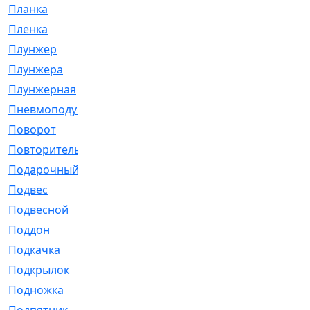
Планка
[21]
Пленка
[1]
Плунжер
[1]
Плунжера
[64]
Плунжерная
[91]
Пневмоподушка
[2]
Поворот
[12]
Повторитель
[86]
Подарочный
[3]
Подвес
[16]
Подвесной
[7]
Поддон
[18]
Подкачка
[5]
Подкрылок
[128]
Подножка
[16]