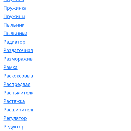
Пружинка
[1]
Пружины
[326]
Пыльник
[1202]
Пыльники
[5]
Радиатор
[916]
Раздаточная
[1]
Размораживатель
[1]
Рамка
[29]
Раскоксовывание
[4]
Распредвал
[41]
Распылители
[226]
Растяжка
[1]
Расширительный
[9]
Регулятор
[5]
Редуктор
[17]