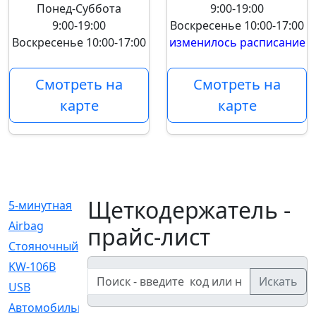
Понед-Суббота
9:00-19:00
9:00-19:00
Воскресенье
10:00-17:00
Воскресенье
10:00-17:00
изменилось расписание
Смотреть на
Смотреть на
карте
карте
Щеткодержатель -
5-минутная
[1]
Airbag
[18]
прайс-лист
Cтояночный
[1]
KW-106B
[0]
Искать
USB
[6]
Автомобильное
[6]