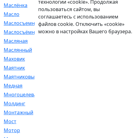
технологии «cookie». Продолжая
Маслёнка
[4]
пользоваться сайтом, вы
Масло
[66]
соглашаетесь с использованием
Маслосъемные
[26]
файлов cookie. Отключить «cookie»
можно в настройках Вашего браузера.
Маслосъёмные
[480]
Масляная
[1]
Маслянный
[54]
Маховик
[6]
Маятник
[5]
Маятниковый
[13]
Медная
[2]
Многоцелевая
[1]
Молдинг
[14]
Монтажный
[1]
Мост
[10]
Мотор
[212]