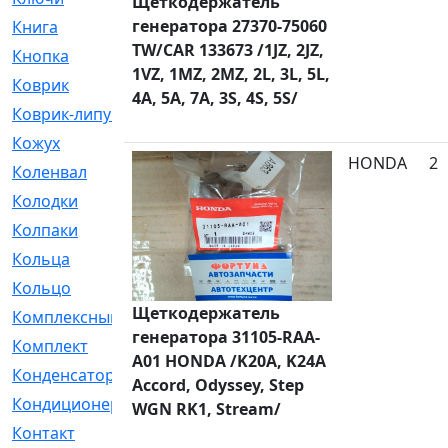
Щеткодержатель
генератора 27370-75060
Книга
[293]
TW/CAR 133673 /1JZ, 2JZ,
Кнопка
[3]
1VZ, 1MZ, 2MZ, 2L, 3L, 5L,
Коврик
[1]
4A, 5A, 7A, 3S, 4S, 5S/
Коврик-липучка
[2]
Кожух
[4]
HONDA
2
Коленвал
[38]
Колодки
[2151]
Колпаки
[5]
Кольца
[1164]
Кольцо
[272]
Щеткодержатель
Комплексный
[1]
генератора 31105-RAA-
Комплект
[196]
A01 HONDA /K20A, K24A
Конденсатор
[1]
Accord, Odyssey, Step
Кондиционер
[2]
WGN RK1, Stream/
Контакт
[3]