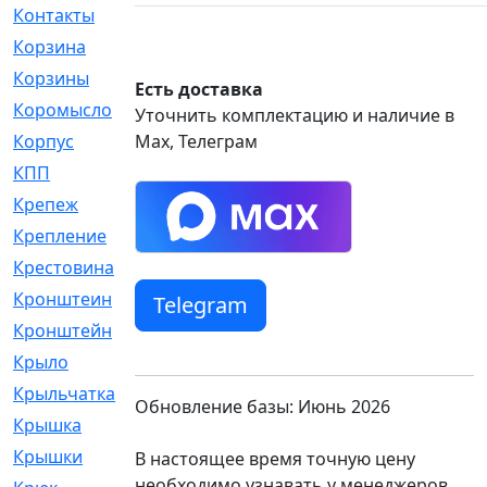
Контакты
[4]
Корзина
[1]
Корзины
[159]
Есть доставка
Коромысло
[6]
Уточнить комплектацию и наличие в
Корпус
Max, Телеграм
[41]
КПП
[70]
Крепеж
[4]
Крепление
[23]
Крестовина
[309]
Кронштеин
[1]
Telegram
Кронштейн
[59]
Крыло
[285]
Крыльчатка
[17]
Обновление базы: Июнь 2026
Крышка
[151]
Крышки
[4]
В настоящее время точную цену
необходимо узнавать у менеджеров