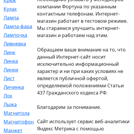
Крюк
[1]
компании Фортуна по указанным
Кулак
[9]
контактным телефонам. Интернет-
Лампа
[128]
магазин работает в тестовом режиме.
Лампа-фара
[4]
Мы стараемся улучшить интернет-
Лампочка
[209]
магазин и работаем над этим.
Ливневка
[66]
Обращаем ваше внимание на то, что
Линк
[3]
данный Интернет-сайт носит
Линка
[64]
исключительно информационный
Линки
[913]
характер и ни при каких условиях не
является публичной офертой,
Лист
[144]
определяемой положениями Статьи
Личинка
[3]
437 Гражданского кодекса РФ.
Лок
[1]
Лыжа
[23]
Благодарим за понимание.
Магнитола
[11]
Сайт использует сервис веб-аналитики
Магнитофон
[1]
Яндекс Метрика с помощью
Манжет
[194]