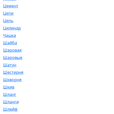
Цемент
[1]
Цепи
[314]
Цепь
[171]
Цилиндр
[55]
Чашка
[695]
Шайба
[37]
Шаровая
[900]
Шаровые
[1]
Шатун
[226]
Шестерня
[33]
Шкворня
[118]
Шкив
[129]
Шланг
[476]
Шланги
[36]
Шлейф
[70]