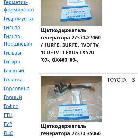
Герметик-
[3]
формирователь
Гидромуфта
[47]
Гильза
[56]
Щеткодержатель
Гильзо-
[13]
генератора 27370-27060
Поршневая
/ 1URFE, 3URFE, 1VDFTV,
1CDFTV - LEXUS LX570
Гильзы
[259]
'07-, GX460 '09-,
Гитара
[7]
Главный
[29]
Головка
[28]
TOYOTA
3
Горловина
[14]
Горный
[1]
Гофра
[86]
ГТЦ
[96]
ГУР
[34]
Щеткодержатель
ГЦC
[6]
генератора 27370-35060