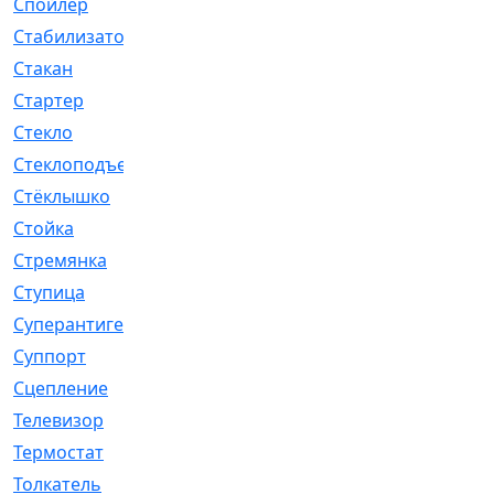
Спойлер
[29]
Стабилизатор
[596]
Стакан
[7]
Стартер
[176]
Стекло
[11]
Стеклоподъемник
[12]
Стёклышко
[20]
Стойка
[969]
Стремянка
[46]
Ступица
[775]
Суперантигель
[3]
Суппорт
[198]
Сцепление
[1]
Телевизор
[13]
Термостат
[323]
Толкатель
[4]