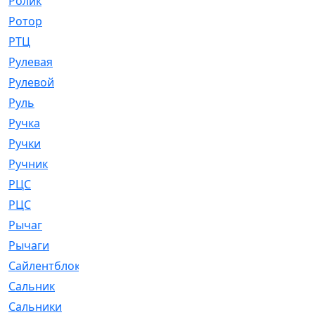
Ролик
[790]
Ротор
[2]
РТЦ
[475]
Рулевая
[974]
Рулевой
[585]
Руль
[12]
Ручка
[29]
Ручки
[3]
Ручник
[11]
РЦC
[12]
РЦС
[84]
Рычаг
[588]
Рычаги
[3]
Сайлентблок
[4208]
Сальник
[4340]
Сальники
[123]