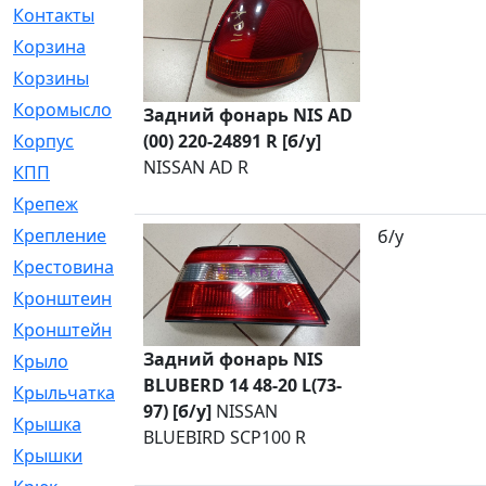
Контакты
[4]
Корзина
[1]
Корзины
[159]
Коромысло
[6]
Задний фонарь NIS AD
(00) 220-24891 R [б/у]
Корпус
[41]
NISSAN AD R
КПП
[70]
Крепеж
[4]
Крепление
[23]
б/у
Крестовина
[309]
Кронштеин
[1]
Кронштейн
[59]
Задний фонарь NIS
Крыло
[285]
BLUBERD 14 48-20 L(73-
Крыльчатка
[17]
97) [б/у]
NISSAN
Крышка
[151]
BLUEBIRD SCP100 R
Крышки
[4]