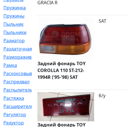
GRACIA R
Пружинка
[1]
Пружины
[326]
SAT
Пыльник
[1202]
Пыльники
[5]
Радиатор
[916]
Раздаточная
[1]
Размораживатель
[1]
Задний фонарь TOY
Рамка
[29]
COROLLA 110 ST-212-
Раскоксовывание
[4]
1994R ('95-'98) SAT
Распредвал
[41]
Распылители
[226]
б/у
Растяжка
[1]
Расширительный
[9]
Регулятор
[5]
Редуктор
[17]
Задний фонарь TOY