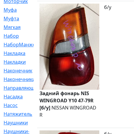
Моторчик
[6]
б/у
Муфа
[1]
Муфта
[9]
Мягкая
[3]
Набор
[6]
НаборМанжетГТЦ
[33]
Накладка
[51]
Накладки
[1]
Наконечник
[743]
Наконечники
[119]
Направляющая
[43]
Задний фонарь NIS
Насадка
[16]
WINGROAD Y10 47-79R
Насос
[356]
[б/у]
NISSAN WINGROAD
Натяжитель
[125]
R
Наушники
[8]
Наушники-
[2]