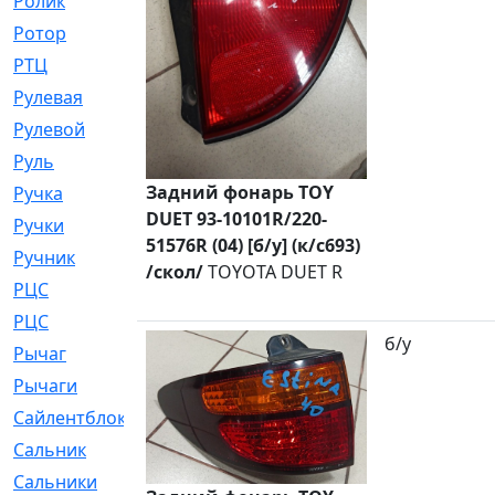
Ролик
[790]
Ротор
[2]
РТЦ
[475]
Рулевая
[974]
Рулевой
[585]
Руль
[12]
Задний фонарь TOY
Ручка
[29]
DUET 93-10101R/220-
Ручки
[3]
51576R (04) [б/у] (к/с693)
Ручник
[11]
/скол/
TOYOTA DUET R
РЦC
[12]
РЦС
[84]
б/у
Рычаг
[588]
Рычаги
[3]
Сайлентблок
[4208]
Сальник
[4340]
Сальники
[123]