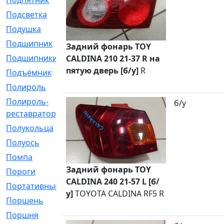
Подпятник
[1]
Подсветка
[1]
Подушка
[1540]
Подшипник
[1825]
Задний фонарь TOY
Подшипники
[106]
CALDINA 210 21-37 R на
пятую дверь [б/у]
R
Подъёмник
[1]
Полироль
[1]
Полироль-
[1]
б/у
реставратор
Полукольца
[107]
Полуось
[43]
Помпа
[537]
Задний фонарь TOY
Пороги
[1]
CALDINA 240 21-57 L [б/
Портативный
[1]
у]
TOYOTA CALDINA RF5 R
Поршень
[5]
Поршня
[833]