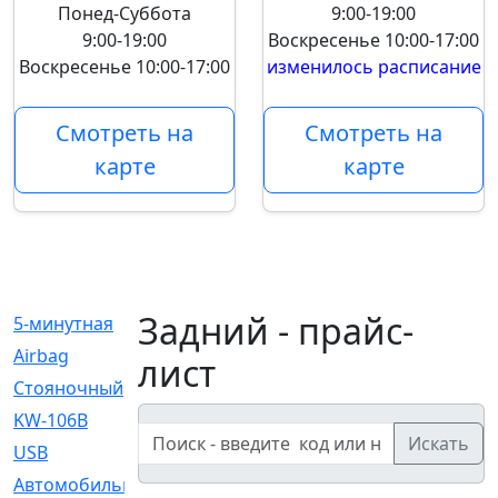
Понед-Суббота
9:00-19:00
9:00-19:00
Воскресенье
10:00-17:00
Воскресенье
10:00-17:00
изменилось расписание
Смотреть на
Смотреть на
карте
карте
Задний - прайс-
5-минутная
[1]
Airbag
[18]
лист
Cтояночный
[1]
KW-106B
[0]
Искать
USB
[6]
Автомобильное
[6]