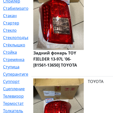
Спойлер
[29]
Стабилизатор
[596]
Стакан
[7]
Стартер
[176]
Стекло
[11]
Стеклоподъемник
[12]
Стёклышко
[20]
Стойка
[969]
Задний фонарь TOY
FIELDER 13-97L '06-
Стремянка
[46]
[81561-13650] TOYOTA
Ступица
[775]
Суперантигель
[3]
Суппорт
[198]
TOYOTA
Сцепление
[1]
Телевизор
[13]
Термостат
[323]
Толкатель
[4]