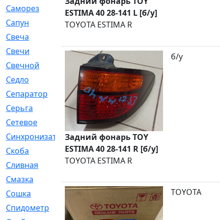
Задний фонарь TOY
Саморез
[23]
ESTIMA 40 28-141 L [б/у]
Сапун
[33]
TOYOTA ESTIMA R
Свеча
[457]
Свечи
[272]
б/у
Свечной
[2]
Седло
[7]
Сепаратор
[6]
Серьга
[27]
Сетевое
[6]
Синхронизатор
[1]
Задний фонарь TOY
ESTIMA 40 28-141 R [б/у]
Скоба
[4]
TOYOTA ESTIMA R
Сливная
[6]
Смазка
[24]
TOYOTA
Сошка
[8]
Спидометр
[48]