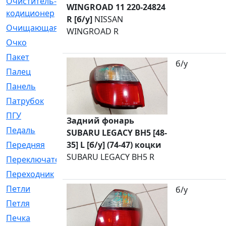
Очиститель-
[1]
WINGROAD 11 220-24824
кодиционер
R [б/у]
NISSAN
Очищающая
[1]
WINGROAD R
Очко
[24]
Пакет
[1]
б/у
Палец
[4]
Панель
[61]
Патрубок
[248]
ПГУ
[2]
Задний фонарь
Педаль
[3]
SUBARU LEGACY BH5 [48-
35] L [б/у] (74-47) коцки
Передняя
[22]
SUBARU LEGACY BH5 R
Переключатель
[36]
Переходник
[4]
Петли
[23]
б/у
Петля
[3]
Печка
[3]