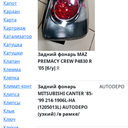
Капот
[144]
Кардан
[131]
Карта
[2]
Картридж
[250]
Катализатор
[1]
Катушка
[2]
Катушки
[291]
Задний фонарь MAZ
PREMACY CREW P4830 R
Клапан
[375]
'05 [б/у]
R
Клемма
[5]
Клёпка
[2]
Климат-контроль
[3]
Задний фонарь
AUTODEPO
MITSUBISHI CANTER '85-
Клипса
[21]
'99 214-1906L-HA
Клипсы
[321]
(1205013L) AUTODEPO
Клык
[4]
(узкий) /в рамке/
Ключ
[2]
Ключи
[3]