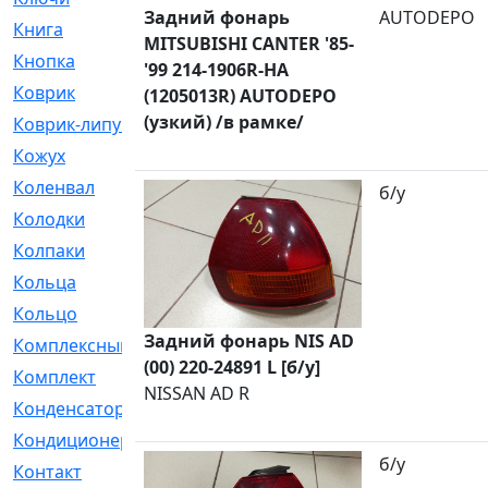
Задний фонарь
AUTODEPO
Книга
[293]
MITSUBISHI CANTER '85-
Кнопка
[3]
'99 214-1906R-HA
Коврик
[1]
(1205013R) AUTODEPO
(узкий) /в рамке/
Коврик-липучка
[2]
Кожух
[4]
Коленвал
[38]
б/у
Колодки
[2151]
Колпаки
[5]
Кольца
[1164]
Кольцо
[272]
Задний фонарь NIS AD
Комплексный
[1]
(00) 220-24891 L [б/у]
Комплект
[196]
NISSAN AD R
Конденсатор
[1]
Кондиционер
[2]
б/у
Контакт
[3]