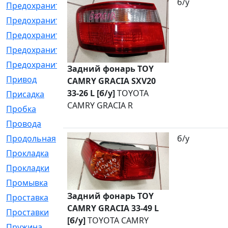
б/у
Предохранитель
[32]
Предохранитель_б
[18]
Предохранитель_м
[21]
Предохранитель_фл.
[13]
Предохранительная
[2]
Задний фонарь TOY
Привод
[198]
CAMRY GRACIA SXV20
33-26 L [б/у]
TOYOTA
Присадка
[2]
CAMRY GRACIA R
Пробка
[1]
Провода
[231]
Продольная
[1]
б/у
Прокладка
[2726]
Прокладки
[25]
Промывка
[13]
Задний фонарь TOY
Проставка
[58]
CAMRY GRACIA 33-49 L
Проставки
[38]
[б/у]
TOYOTA CAMRY
Пружина
[23]