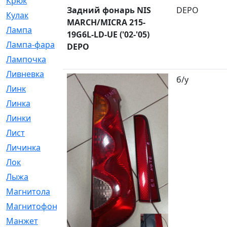
Крюк
[1]
Задний фонарь NIS
DEPO
Кулак
[9]
MARCH/MICRA 215-
Лампа
[128]
19G6L-LD-UE ('02-'05)
Лампа-фара
[4]
DEPO
Лампочка
[209]
Ливневка
[66]
б/у
Линк
[3]
Линка
[64]
Линки
[913]
Лист
[144]
Личинка
[3]
Лок
[1]
Лыжа
[23]
Магнитола
[11]
Магнитофон
[1]
Манжет
[194]