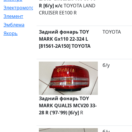
R [б/у] к/с
TOYOTA LAND
Электромотор
[1]
CRUISER EE100 R
Элемент
[5]
Эмблема
[1]
Задний фонарь TOY
TOYOTA
Якорь
[4]
MARK Gx110 22-324 L
[81561-2A150] TOYOTA
б/у
Задний фонарь TOY
MARK QUALIS MCV20 33-
28 R ('97-'99) [б/у]
R
б/у