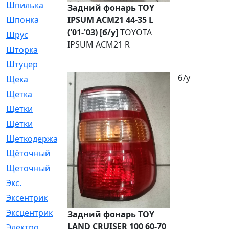
Шпилька
[215]
Задний фонарь TOY
IPSUM ACM21 44-35 L
Шпонка
[19]
('01-'03) [б/у]
TOYOTA
Шрус
[1107]
IPSUM ACM21 R
Шторка
[6]
Штуцер
[8]
б/у
Щека
[18]
Щетка
[31]
Щетки
[58]
Щётки
[124]
Щеткодержатель
[14]
Щёточный
[7]
Щеточный
[1]
Экс.
[4]
Эксентрик
[1]
Эксцентрик
[67]
Задний фонарь TOY
LAND CRUISER 100 60-70
Электро
[1]