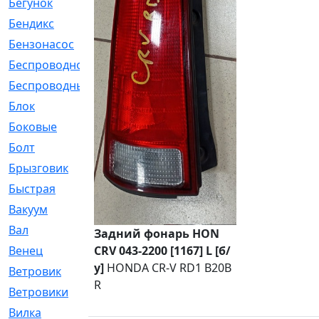
Бегунок
[21]
Бендикс
[26]
Бензонасос
[17]
Беспроводное
[2]
Беспроводные
[1]
Блок
[81]
Боковые
[4]
Болт
[247]
Брызговик
[77]
Быстрая
[2]
Вакуум
[23]
Вал
[194]
Задний фонарь HON
CRV 043-2200 [1167] L [б/
Венец
[16]
у]
HONDA CR-V RD1 B20B
Ветровик
[132]
R
Ветровики
[2]
Вилка
[15]