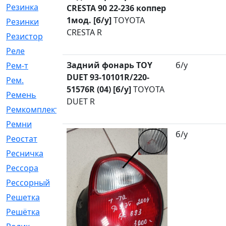
Резинка
[15]
CRESTA 90 22-236 коппер
1мод. [б/у]
TOYOTA
Резинки
[6]
CRESTA R
Резистор
[1]
Реле
[20]
Задний фонарь TOY
б/у
Рем-т
[7]
DUET 93-10101R/220-
Рем.
[2]
51576R (04) [б/у]
TOYOTA
Ремень
[2060]
DUET R
Ремкомплект
[1924]
Ремни
[21]
б/у
Реостат
[1]
Ресничка
[25]
Рессора
[51]
Рессорный
[107]
Решетка
[21]
Решётка
[101]