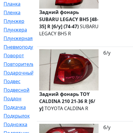
Планка
[21]
Задний фонарь
Пленка
[1]
SUBARU LEGACY BH5 [48-
Плунжер
[1]
35] R [б/у] (74-47)
SUBARU
Плунжера
[64]
LEGACY BH5 R
Плунжерная
[91]
Пневмоподушка
[2]
б/у
Поворот
[12]
Повторитель
[86]
Подарочный
[3]
Подвес
[16]
Подвесной
[7]
Задний фонарь TOY
Поддон
[18]
CALDINA 210 21-36 R [б/
Подкачка
[5]
у]
TOYOTA CALDINA R
Подкрылок
[128]
Подножка
[16]
б/у