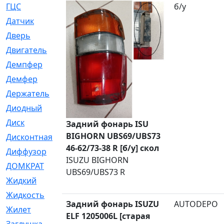
ГЦС
[74]
б/у
Датчик
[969]
Дверь
[249]
Двигатель
[64]
Демпфер
[2]
Демфер
[1]
Держатель
[5]
Диодный
[3]
Диск
[418]
Задний фонарь ISU
BIGHORN UBS69/UBS73
Дисконтная
[1]
46-62/73-38 R [б/у] скол
Диффузор
[1]
ISUZU BIGHORN
ДОМКРАТ
[1]
UBS69/UBS73 R
Жидкий
[5]
Жидкость
[80]
Задний фонарь ISUZU
AUTODEPO
Жилет
[1]
ELF 1205006L [старая