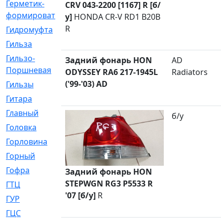
Герметик-
[3]
CRV 043-2200 [1167] R [б/
формирователь
у]
HONDA CR-V RD1 B20B
R
Гидромуфта
[47]
Гильза
[56]
Гильзо-
[13]
Задний фонарь HON
AD
Поршневая
ODYSSEY RA6 217-1945L
Radiators
('99-'03) AD
Гильзы
[259]
Гитара
[7]
Главный
[29]
б/у
Головка
[28]
Горловина
[14]
Горный
[1]
Гофра
[86]
Задний фонарь HON
STEPWGN RG3 P5533 R
ГТЦ
[96]
'07 [б/у]
R
ГУР
[34]
ГЦC
[6]