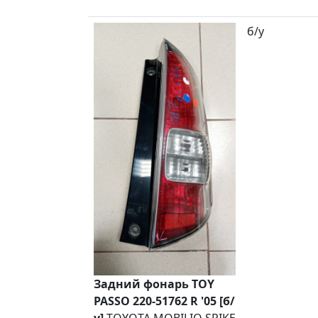
б/у
Задний фонарь TOY
PASSO 220-51762 R '05 [б/