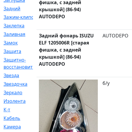
Заглушка
[21]
фишка, с задней
Задний
[528]
крышкой] (86-94)
AUTODEPO
Зажим-клипса
[1]
Заклепка
[1]
Заливная
[4]
Задний фонарь ISUZU
AUTODEPO
Замок
ELF 1205006R [старая
[12]
фишка, с задней
Защита
[79]
крышкой] (86-94)
Защитно-
[4]
AUTODEPO
восстановительный
Звезда
[1]
б/у
Звездочка
[5]
Зеркало
[369]
Изолента
[1]
К-т
[13]
Кабель
[50]
Камера
[4]