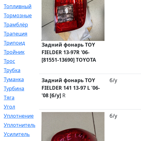
Топливный
[5]
Тормозные
[57]
Трамблёр
[54]
Трапеция
[2]
Трипоид
[16]
Задний фонарь TOY
Тройник
[1]
FIELDER 13-97R '06-
[81551-13690] TOYOTA
Трос
[500]
Трубка
[39]
Туманка
[77]
Задний фонарь TOY
б/у
FIELDER 141 13-97 L '06-
Турбина
[69]
'08 [б/у]
R
Тяга
[1264]
Угол
[2]
Уплотнение
[22]
б/у
Уплотнитель
[13]
Усилитель
[20]