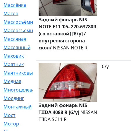
Маслёнка
[4]
Масло
[66]
Задний фонарь NIS
Маслосъёмные
[480]
NOTE E11 '05- 220-63780R
Маслосъемные
[26]
(со вставкой) [б/у] /
Масляная
[1]
внутреняя сторона
Маслянный
[54]
скол/
NISSAN NOTE R
Маховик
[6]
Маятник
[5]
б/у
Маятниковый
[13]
Медная
[2]
Многоцелевая
[1]
Молдинг
[14]
Задний фонарь NIS
Монтажный
[1]
TIIDA 4088 R [б/у]
NISSAN
Мост
[10]
TIIDA SC11 R
Мотор
[212]