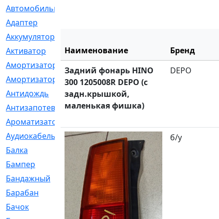
Автомобильный
[6]
Адаптер
[3]
Аккумулятор
[2]
Наименование
Бренд
Активатор
[1]
Амортизатор
[608]
Задний фонарь HINO
DEPO
Амортизаторы
[21]
300 1205008R DEPO (с
Антидождь
[1]
задн.крышкой,
маленькая фишка)
Антизапотеватель
[1]
Ароматизатор
[35]
Аудиокабель
[2]
б/у
Балка
[58]
Бампер
[137]
Бандажный
[6]
Барабан
[5]
Бачок
[40]