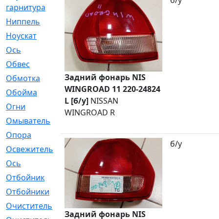
б/у
гарнитура
Ниппель
[1]
Ноускат
[53]
Оcь
[2]
Обвес
[3]
Задний фонарь NIS
Обмотка
[4]
WINGROAD 11 220-24824
Обойма
[14]
L [б/у]
NISSAN
Огни
[1]
WINGROAD R
Омыватель
[4]
Опора
[1]
б/у
Освежитель
[1]
Ось
[4]
Отбойник
[287]
Отбойники
[80]
Очиститель
[15]
Задний фонарь NIS