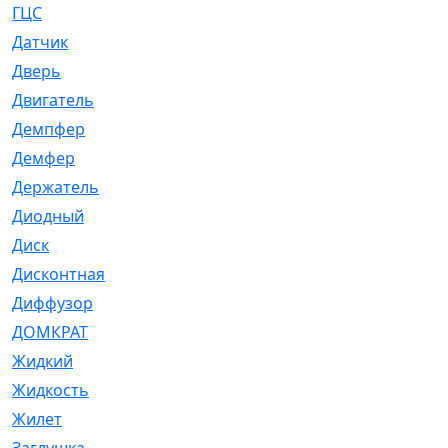
ГЦС
[74]
Датчик
[969]
Дверь
[249]
Двигатель
[64]
Демпфер
[2]
Демфер
[1]
Держатель
[5]
Диодный
[3]
Диск
[418]
Дисконтная
[1]
Диффузор
[1]
ДОМКРАТ
[1]
Жидкий
[5]
Жидкость
[80]
Жилет
[1]