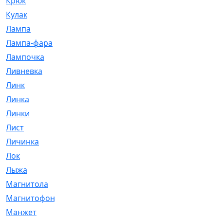
Крюк
[1]
Кулак
[9]
Лампа
[128]
Лампа-фара
[4]
Лампочка
[209]
Ливневка
[66]
Линк
[3]
Линка
[64]
Линки
[913]
Лист
[144]
Личинка
[3]
Лок
[1]
Лыжа
[23]
Магнитола
[11]
Магнитофон
[1]
Манжет
[194]