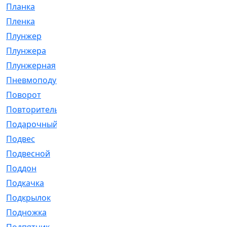
Планка
[21]
Пленка
[1]
Плунжер
[1]
Плунжера
[64]
Плунжерная
[91]
Пневмоподушка
[2]
Поворот
[12]
Повторитель
[86]
Подарочный
[3]
Подвес
[16]
Подвесной
[7]
Поддон
[18]
Подкачка
[5]
Подкрылок
[128]
Подножка
[16]