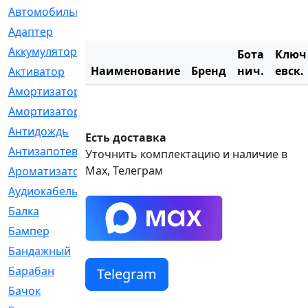
Автомобильный
[6]
Адаптер
[3]
Аккумулятор
[2]
Бота
Ключ
Наименование
Бренд
нич.
евск.
Активатор
[1]
Амортизатор
[608]
Амортизаторы
[21]
Антидождь
[1]
Есть доставка
Антизапотеватель
[1]
Уточнить комплектацию и наличие в
Max, Телеграм
Ароматизатор
[35]
Аудиокабель
[2]
Балка
[58]
Бампер
[137]
Бандажный
[6]
Барабан
[5]
Telegram
Бачок
[40]