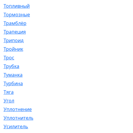
Топливный
[5]
Тормозные
[57]
Трамблёр
[54]
Трапеция
[2]
Трипоид
[16]
Тройник
[1]
Трос
[500]
Трубка
[39]
Туманка
[77]
Турбина
[69]
Тяга
[1264]
Угол
[2]
Уплотнение
[22]
Уплотнитель
[13]
Усилитель
[20]