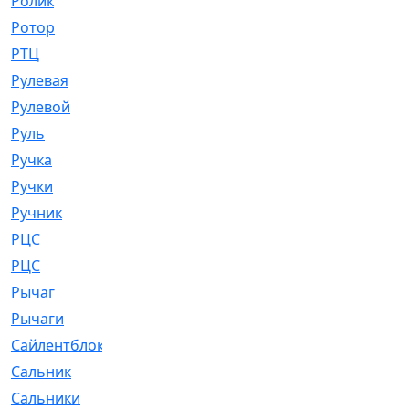
Ролик
[790]
Ротор
[2]
РТЦ
[475]
Рулевая
[974]
Рулевой
[585]
Руль
[12]
Ручка
[29]
Ручки
[3]
Ручник
[11]
РЦC
[12]
РЦС
[84]
Рычаг
[588]
Рычаги
[3]
Сайлентблок
[4208]
Сальник
[4340]
Сальники
[123]