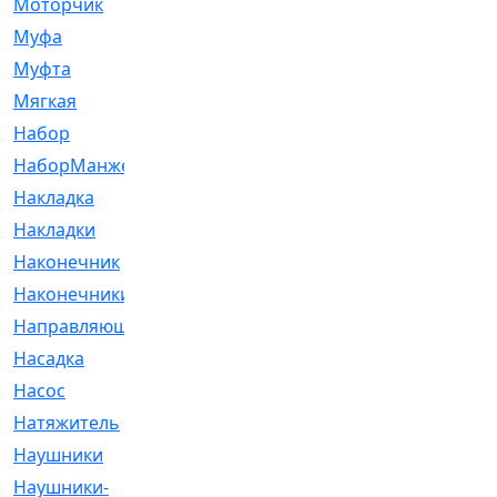
Моторчик
[6]
Муфа
[1]
Муфта
[9]
Мягкая
[3]
Набор
[6]
НаборМанжетГТЦ
[33]
Накладка
[51]
Накладки
[1]
Наконечник
[743]
Наконечники
[119]
Направляющая
[43]
Насадка
[16]
Насос
[356]
Натяжитель
[125]
Наушники
[8]
Наушники-
[2]