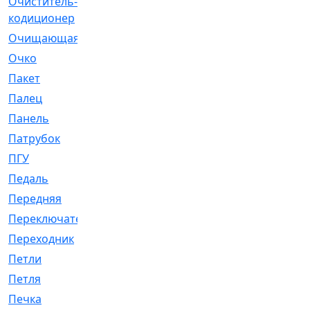
Очиститель-
[1]
кодиционер
Очищающая
[1]
Очко
[24]
Пакет
[1]
Палец
[4]
Панель
[61]
Патрубок
[248]
ПГУ
[2]
Педаль
[3]
Передняя
[22]
Переключатель
[36]
Переходник
[4]
Петли
[23]
Петля
[3]
Печка
[3]