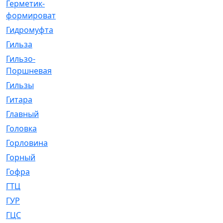
Герметик-
[3]
формирователь
Гидромуфта
[47]
Гильза
[56]
Гильзо-
[13]
Поршневая
Гильзы
[259]
Гитара
[7]
Главный
[29]
Головка
[28]
Горловина
[14]
Горный
[1]
Гофра
[86]
ГТЦ
[96]
ГУР
[34]
ГЦC
[6]