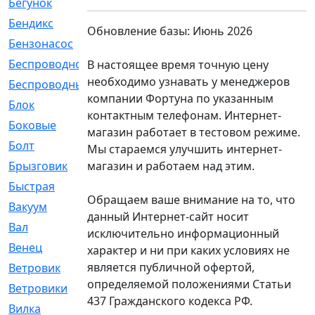
Бегунок
[21]
Бендикс
[26]
Обновление базы: Июнь 2026
Бензонасос
[17]
Беспроводное
[2]
В настоящее время точную цену
необходимо узнавать у менеджеров
Беспроводные
[1]
компании Фортуна по указанным
Блок
[81]
контактным телефонам. Интернет-
Боковые
[4]
магазин работает в тестовом режиме.
Болт
[247]
Мы стараемся улучшить интернет-
магазин и работаем над этим.
Брызговик
[77]
Быстрая
[2]
Обращаем ваше внимание на то, что
Вакуум
[23]
данный Интернет-сайт носит
Вал
[194]
исключительно информационный
Венец
[16]
характер и ни при каких условиях не
является публичной офертой,
Ветровик
[132]
определяемой положениями Статьи
Ветровики
[2]
437 Гражданского кодекса РФ.
Вилка
[15]