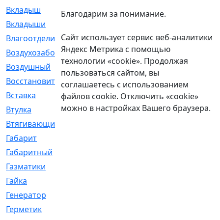
Вкладыш
[41]
Благодарим за понимание.
Вкладыши
[1131]
Сайт использует сервис веб-аналитики
Влагоотделитель
[2]
Яндекс Метрика с помощью
Воздухозаборник
[2]
технологии «cookie». Продолжая
Воздушный
[1]
пользоваться сайтом, вы
Восстановительный
[1]
соглашаетесь с использованием
Вставка
[168]
файлов cookie. Отключить «cookie»
можно в настройках Вашего браузера.
Втулка
[1875]
Втягивающий
[22]
Габарит
[286]
Габаритный
[6]
Газматики
[117]
Гайка
[104]
Генератор
[148]
Герметик
[15]