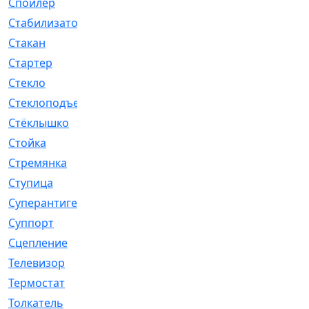
Спойлер
[29]
Стабилизатор
[596]
Стакан
[7]
Стартер
[176]
Стекло
[11]
Стеклоподъемник
[12]
Стёклышко
[20]
Стойка
[969]
Стремянка
[46]
Ступица
[775]
Суперантигель
[3]
Суппорт
[198]
Сцепление
[1]
Телевизор
[13]
Термостат
[323]
Толкатель
[4]