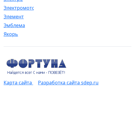
Электромотор
[1]
Элемент
[5]
Эмблема
[1]
Якорь
[4]
Карта сайта
Разработка сайта sdep.ru