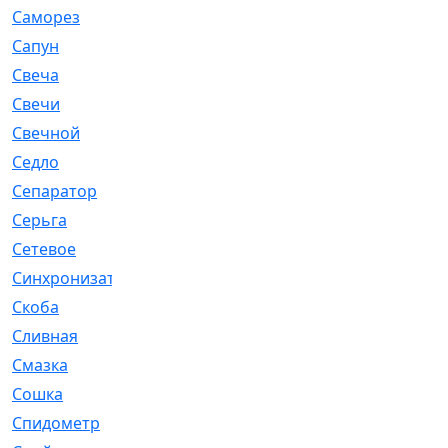
Саморез
[23]
Сапун
[33]
Свеча
[457]
Свечи
[272]
Свечной
[2]
Седло
[7]
Сепаратор
[6]
Серьга
[27]
Сетевое
[6]
Синхронизатор
[1]
Скоба
[4]
Сливная
[6]
Смазка
[24]
Сошка
[8]
Спидометр
[48]