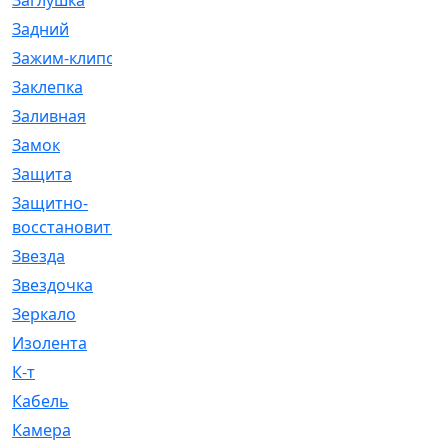
Заглушка
[21]
Задний
[528]
Зажим-клипса
[1]
Заклепка
[1]
Заливная
[4]
Замок
[12]
Защита
[79]
Защитно-
[4]
восстановительный
Звезда
[1]
Звездочка
[5]
Зеркало
[369]
Изолента
[1]
К-т
[13]
Кабель
[50]
Камера
[4]