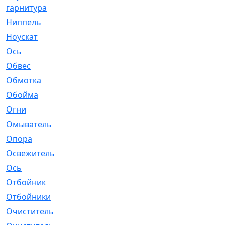
гарнитура
Ниппель
[1]
Ноускат
[53]
Оcь
[2]
Обвес
[3]
Обмотка
[4]
Обойма
[14]
Огни
[1]
Омыватель
[4]
Опора
[1]
Освежитель
[1]
Ось
[4]
Отбойник
[287]
Отбойники
[80]
Очиститель
[15]