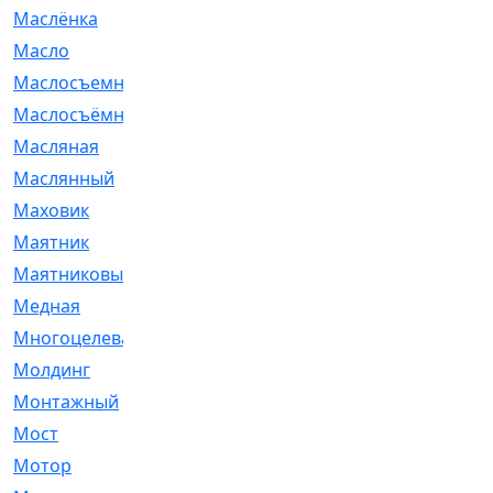
Маслёнка
[4]
Масло
[66]
Маслосъемные
[26]
Маслосъёмные
[480]
Масляная
[1]
Маслянный
[54]
Маховик
[6]
Маятник
[5]
Маятниковый
[13]
Медная
[2]
Многоцелевая
[1]
Молдинг
[14]
Монтажный
[1]
Мост
[10]
Мотор
[212]