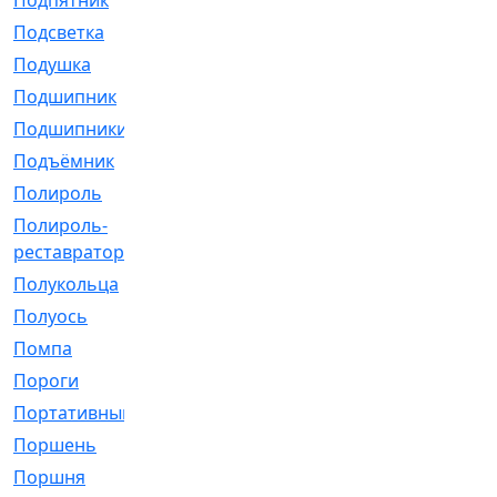
Подпятник
[1]
Подсветка
[1]
Подушка
[1540]
Подшипник
[1825]
Подшипники
[106]
Подъёмник
[1]
Полироль
[1]
Полироль-
[1]
реставратор
Полукольца
[107]
Полуось
[43]
Помпа
[537]
Пороги
[1]
Портативный
[1]
Поршень
[5]
Поршня
[833]