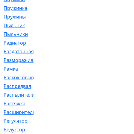
Пружинка
[1]
Пружины
[326]
Пыльник
[1202]
Пыльники
[5]
Радиатор
[916]
Раздаточная
[1]
Размораживатель
[1]
Рамка
[29]
Раскоксовывание
[4]
Распредвал
[41]
Распылители
[226]
Растяжка
[1]
Расширительный
[9]
Регулятор
[5]
Редуктор
[17]