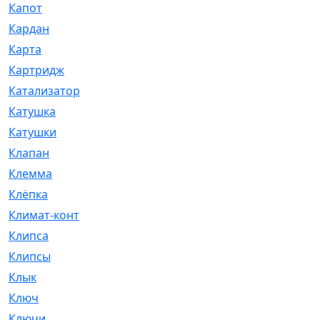
Капот
[144]
Кардан
[131]
Карта
[2]
Картридж
[250]
Катализатор
[1]
Катушка
[2]
Катушки
[291]
Клапан
[375]
Клемма
[5]
Клёпка
[2]
Климат-контроль
[3]
Клипса
[21]
Клипсы
[321]
Клык
[4]
Ключ
[2]
Ключи
[3]