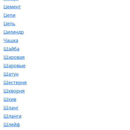
Цемент
[1]
Цепи
[314]
Цепь
[171]
Цилиндр
[55]
Чашка
[695]
Шайба
[37]
Шаровая
[900]
Шаровые
[1]
Шатун
[226]
Шестерня
[33]
Шкворня
[118]
Шкив
[129]
Шланг
[476]
Шланги
[36]
Шлейф
[70]