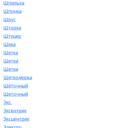
Шпилька
[215]
Шпонка
[19]
Шрус
[1107]
Шторка
[6]
Штуцер
[8]
Щека
[18]
Щетка
[31]
Щетки
[58]
Щётки
[124]
Щеткодержатель
[14]
Щёточный
[7]
Щеточный
[1]
Экс.
[4]
Эксентрик
[1]
Эксцентрик
[67]
Электро
[1]