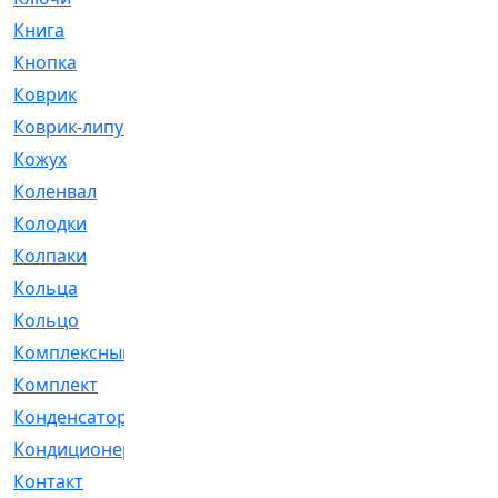
Книга
[293]
Кнопка
[3]
Коврик
[1]
Коврик-липучка
[2]
Кожух
[4]
Коленвал
[38]
Колодки
[2151]
Колпаки
[5]
Кольца
[1164]
Кольцо
[272]
Комплексный
[1]
Комплект
[196]
Конденсатор
[1]
Кондиционер
[2]
Контакт
[3]