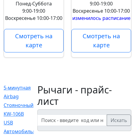
Понед-Суббота
9:00-19:00
9:00-19:00
Воскресенье
10:00-17:00
Воскресенье
10:00-17:00
изменилось расписание
Смотреть на
Смотреть на
карте
карте
Рычаги - прайс-
5-минутная
[1]
Airbag
[18]
лист
Cтояночный
[1]
KW-106B
[0]
Искать
USB
[6]
Автомобильное
[6]