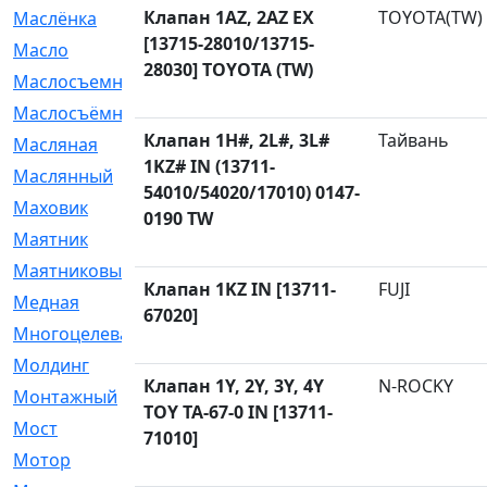
Клапан 1AZ, 2AZ EX
TOYOTA(TW)
Маслёнка
[4]
[13715-28010/13715-
Масло
[66]
28030] TOYOTA (TW)
Маслосъемные
[26]
Маслосъёмные
[480]
Клапан 1H#, 2L#, 3L#
Тайвань
Масляная
[1]
1KZ# IN (13711-
Маслянный
[54]
54010/54020/17010) 0147-
Маховик
[6]
0190 TW
Маятник
[5]
Маятниковый
[13]
Клапан 1KZ IN [13711-
FUJI
Медная
[2]
67020]
Многоцелевая
[1]
Молдинг
[14]
Клапан 1Y, 2Y, 3Y, 4Y
N-ROCKY
Монтажный
[1]
TOY TA-67-0 IN [13711-
Мост
[10]
71010]
Мотор
[212]