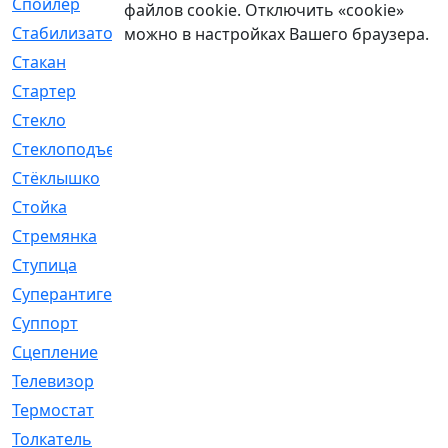
Спойлер
[29]
файлов cookie. Отключить «cookie»
Стабилизатор
[596]
можно в настройках Вашего браузера.
Стакан
[7]
Стартер
[176]
Стекло
[11]
Стеклоподъемник
[12]
Стёклышко
[20]
Стойка
[969]
Стремянка
[46]
Ступица
[775]
Суперантигель
[3]
Суппорт
[198]
Сцепление
[1]
Телевизор
[13]
Термостат
[323]
Толкатель
[4]