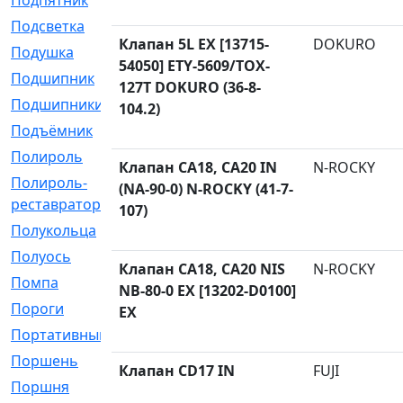
Подпятник
[1]
Подсветка
[1]
Клапан 5L EX [13715-
DOKURO
Подушка
[1540]
54050] ETY-5609/TOX-
Подшипник
[1825]
127T DOKURO (36-8-
Подшипники
[106]
104.2)
Подъёмник
[1]
Полироль
[1]
Клапан CA18, CA20 IN
N-ROCKY
Полироль-
[1]
(NA-90-0) N-ROCKY (41-7-
реставратор
107)
Полукольца
[107]
Полуось
[43]
Клапан CA18, CA20 NIS
N-ROCKY
Помпа
[537]
NB-80-0 EX [13202-D0100]
Пороги
[1]
EX
Портативный
[1]
Поршень
[5]
Клапан CD17 IN
FUJI
Поршня
[833]