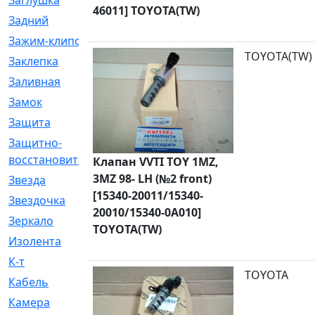
Заглушка
[21]
46011] TOYOTA(TW)
Задний
[528]
Зажим-клипса
[1]
TOYOTA(TW)
Заклепка
[1]
Заливная
[4]
Замок
[12]
Защита
[79]
Защитно-
[4]
восстановительный
Клапан VVTI TOY 1MZ,
3MZ 98- LH (№2 front)
Звезда
[1]
[15340-20011/15340-
Звездочка
[5]
20010/15340-0A010]
Зеркало
[369]
TOYOTA(TW)
Изолента
[1]
К-т
[13]
TOYOTA
Кабель
[50]
Камера
[4]