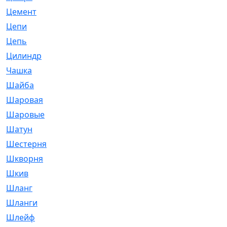
Цемент
[1]
Цепи
[314]
Цепь
[171]
Цилиндр
[55]
Чашка
[695]
Шайба
[37]
Шаровая
[900]
Шаровые
[1]
Шатун
[226]
Шестерня
[33]
Шкворня
[118]
Шкив
[129]
Шланг
[476]
Шланги
[36]
Шлейф
[70]