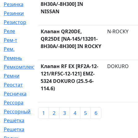
8H30A/-8H300] IN
Резинка
[15]
NISSAN
Резинки
[6]
Резистор
[1]
Реле
[20]
Клапан QR20DE,
N-ROCKY
QR25DE [NA-145/13201-
Рем-т
[7]
8H30A/-8H300] IN ROCKY
Рем.
[2]
Ремень
[2060]
Клапан RF EX [RF2A-12-
DOKURO
Ремкомплект
[1924]
121/RF5C-12-121] EMZ-
Ремни
[21]
5324 DOKURO (25.5-6-
Реостат
[1]
114.6)
Ресничка
[25]
Рессора
[51]
Рессорный
[107]
1
2
3
4
5
6
Решётка
[101]
Решетка
[21]