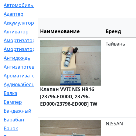
Автомобильный
[6]
Адаптер
[3]
Аккумулятор
[2]
Наименование
Бренд
Активатор
[1]
Амортизатор
[608]
Тайвань
Амортизаторы
[21]
Антидождь
[1]
Антизапотеватель
[1]
Ароматизатор
[35]
Аудиокабель
[2]
Клапан VVTI NIS HR16
Балка
[58]
[23796-ED00D, 23796-
Бампер
[137]
ED000/23796-ED00B] TW
Бандажный
[6]
Барабан
[5]
NISSAN
Бачок
[40]