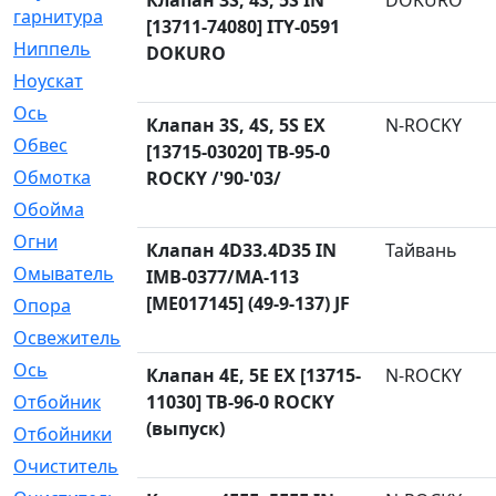
Клапан 3S, 4S, 5S IN
DOKURO
гарнитура
[13711-74080] ITY-0591
Ниппель
[1]
DOKURO
Ноускат
[53]
Оcь
[2]
Клапан 3S, 4S, 5S EX
N-ROCKY
Обвес
[3]
[13715-03020] TB-95-0
Обмотка
[4]
ROCKY /'90-'03/
Обойма
[14]
Огни
[1]
Клапан 4D33.4D35 IN
Тайвань
Омыватель
[4]
IMB-0377/MA-113
[ME017145] (49-9-137) JF
Опора
[1]
Освежитель
[1]
Ось
[4]
Клапан 4E, 5E EX [13715-
N-ROCKY
Отбойник
11030] TB-96-0 ROCKY
[287]
(выпуск)
Отбойники
[80]
Очиститель
[15]