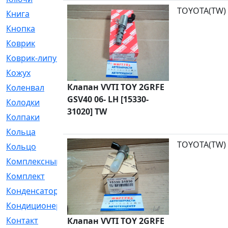
TOYOTA(TW)
Книга
[293]
Кнопка
[3]
Коврик
[1]
Коврик-липучка
[2]
Кожух
[4]
Клапан VVTI TOY 2GRFE
Коленвал
[38]
GSV40 06- LH [15330-
Колодки
[2151]
31020] TW
Колпаки
[5]
Кольца
[1164]
TOYOTA(TW)
Кольцо
[272]
Комплексный
[1]
Комплект
[196]
Конденсатор
[1]
Кондиционер
[2]
Контакт
[3]
Клапан VVTI TOY 2GRFE