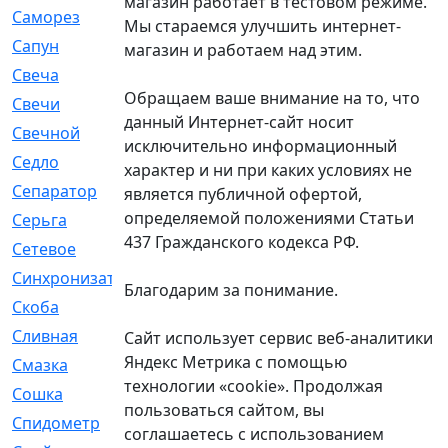
магазин работает в тестовом режиме.
Саморез
[23]
Мы стараемся улучшить интернет-
Сапун
[33]
магазин и работаем над этим.
Свеча
[457]
Обращаем ваше внимание на то, что
Свечи
[272]
данный Интернет-сайт носит
Свечной
[2]
исключительно информационный
Седло
[7]
характер и ни при каких условиях не
Сепаратор
[6]
является публичной офертой,
определяемой положениями Статьи
Серьга
[27]
437 Гражданского кодекса РФ.
Сетевое
[6]
Синхронизатор
[1]
Благодарим за понимание.
Скоба
[4]
Сливная
[6]
Сайт использует сервис веб-аналитики
Яндекс Метрика с помощью
Смазка
[24]
технологии «cookie». Продолжая
Сошка
[8]
пользоваться сайтом, вы
Спидометр
[48]
соглашаетесь с использованием