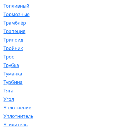
Топливный
[5]
Тормозные
[57]
Трамблёр
[54]
Трапеция
[2]
Трипоид
[16]
Тройник
[1]
Трос
[500]
Трубка
[39]
Туманка
[77]
Турбина
[69]
Тяга
[1264]
Угол
[2]
Уплотнение
[22]
Уплотнитель
[13]
Усилитель
[20]