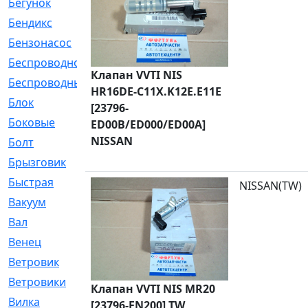
Бегунок
[21]
Бендикс
[26]
Бензонасос
[17]
Беспроводное
[2]
Клапан VVTI NIS
Беспроводные
[1]
HR16DE-C11X.K12E.E11E
Блок
[81]
[23796-
Боковые
[4]
ED00B/ED000/ED00A]
NISSAN
Болт
[247]
Брызговик
[77]
Быстрая
[2]
NISSAN(TW)
Вакуум
[23]
Вал
[194]
Венец
[16]
Ветровик
[132]
Ветровики
[2]
Клапан VVTI NIS MR20
Вилка
[15]
[23796-EN200] TW