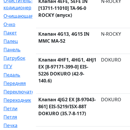
Очиститель-
[1]
Клапан 4EFE, 5EFE IN
N-ROCKY
кодиционер
[13711-11010] TA-96-0
ROCKY (впуск)
Очищающая
[1]
Очко
[24]
Пакет
[1]
Клапан 4G13, 4G15 IN
N-ROCKY
MMC MA-52
Палец
[4]
Панель
[61]
Патрубок
[248]
Клапан 4HF1, 4HG1, 4HJ1
DOKURO
ПГУ
[2]
EX [8-97171-399-0] EIS-
5226 DOKURO (42-9-
Педаль
[3]
140.6)
Передняя
[22]
Переключатель
[36]
Клапан 4JG2 EX [8-97043-
DOKURO
Переходник
[4]
861] EIS-5219/ISX-88T
Петли
[23]
DOKURO (35.7-8-117)
Петля
[3]
Печка
[3]