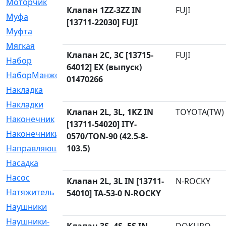
Моторчик
[6]
Клапан 1ZZ-3ZZ IN
FUJI
Муфа
[1]
[13711-22030] FUJI
Муфта
[9]
Мягкая
[3]
Клапан 2C, 3C [13715-
FUJI
Набор
[6]
64012] EX (выпуск)
НаборМанжетГТЦ
[33]
01470266
Накладка
[51]
Накладки
[1]
Клапан 2L, 3L, 1KZ IN
TOYOTA(TW)
Наконечник
[743]
[13711-54020] ITY-
Наконечники
[119]
0570/TON-90 (42.5-8-
Направляющая
103.5)
[43]
Насадка
[16]
Насос
[356]
Клапан 2L, 3L IN [13711-
N-ROCKY
Натяжитель
[125]
54010] TA-53-0 N-ROCKY
Наушники
[8]
Наушники-
[2]