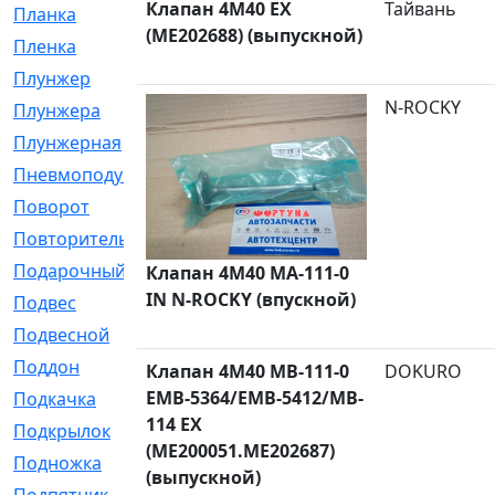
Клапан 4M40 EX
Тайвань
Планка
[21]
(ME202688) (выпускной)
Пленка
[1]
Плунжер
[1]
N-ROCKY
Плунжера
[64]
Плунжерная
[91]
Пневмоподушка
[2]
Поворот
[12]
Повторитель
[86]
Подарочный
[3]
Клапан 4M40 MA-111-0
IN N-ROCKY (впускной)
Подвес
[16]
Подвесной
[7]
Поддон
[18]
Клапан 4M40 MB-111-0
DOKURO
EMB-5364/EMB-5412/MB-
Подкачка
[5]
114 EX
Подкрылок
[128]
(ME200051.ME202687)
Подножка
[16]
(выпускной)