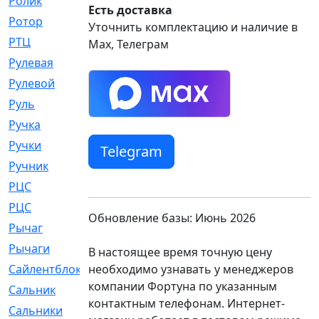
Ролик
[790]
Есть доставка
Ротор
[2]
Уточнить комплектацию и наличие в
РТЦ
[475]
Max, Телеграм
Рулевая
[974]
Рулевой
[585]
Руль
[12]
Ручка
[29]
Ручки
[3]
Telegram
Ручник
[11]
РЦC
[12]
РЦС
[84]
Обновление базы: Июнь 2026
Рычаг
[588]
Рычаги
[3]
В настоящее время точную цену
необходимо узнавать у менеджеров
Сайлентблок
[4208]
компании Фортуна по указанным
Сальник
[4340]
контактным телефонам. Интернет-
Сальники
[123]