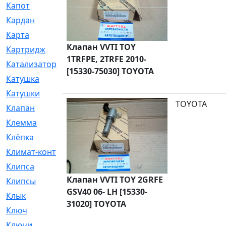
Капот
[144]
Кардан
[131]
Карта
[2]
Клапан VVTI TOY
Картридж
[250]
1TRFPE, 2TRFE 2010-
Катализатор
[1]
[15330-75030] TOYOTA
Катушка
[2]
Катушки
[291]
TOYOTA
Клапан
[375]
Клемма
[5]
Клёпка
[2]
Климат-контроль
[3]
Клипса
[21]
Клапан VVTI TOY 2GRFE
Клипсы
[321]
GSV40 06- LH [15330-
Клык
[4]
31020] TOYOTA
Ключ
[2]
Ключи
[3]