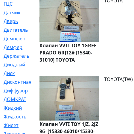
TOYOTA
ГЦС
[74]
Датчик
[969]
Дверь
[249]
Двигатель
[64]
Демпфер
[2]
Клапан VVTI TOY 1GRFE
Демфер
[1]
PRADO GRJ12# [15340-
Держатель
[5]
31010] TOYOTA
Диодный
[3]
Диск
[418]
TOYOTA(TW)
Дисконтная
[1]
Диффузор
[1]
ДОМКРАТ
[1]
Жидкий
[5]
Жидкость
[80]
Клапан VVTI TOY 1JZ, 2JZ
Жилет
[1]
96- [15330-46010/15330-