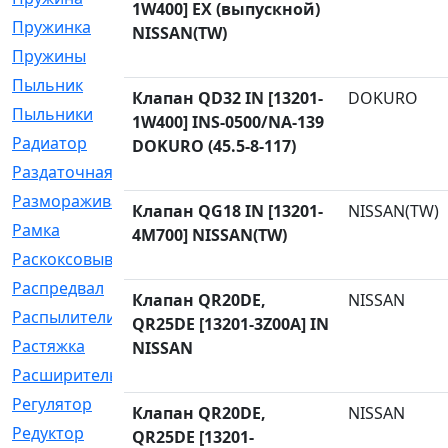
1W400] EX (выпускной)
Пружинка
[1]
NISSAN(TW)
Пружины
[326]
Пыльник
[1202]
Клапан QD32 IN [13201-
DOKURO
Пыльники
[5]
1W400] INS-0500/NA-139
Радиатор
[916]
DOKURO (45.5-8-117)
Раздаточная
[1]
Размораживатель
[1]
Клапан QG18 IN [13201-
NISSAN(TW)
Рамка
[29]
4M700] NISSAN(TW)
Раскоксовывание
[4]
Распредвал
[41]
Клапан QR20DE,
NISSAN
Распылители
[226]
QR25DE [13201-3Z00A] IN
Растяжка
[1]
NISSAN
Расширительный
[9]
Регулятор
[5]
Клапан QR20DE,
NISSAN
Редуктор
[17]
QR25DE [13201-