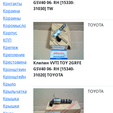
GSV40 06- RH [15330-
Контакты
[4]
31030] TW
Корзина
[1]
Корзины
[159]
TOYOTA
Коромысло
[6]
Корпус
[41]
КПП
[70]
Крепеж
[4]
Крепление
[23]
Крестовина
[309]
Клапан VVTI TOY 2GRFE
GSV40 06- RH [15340-
Кронштеин
[1]
31020] TOYOTA
Кронштейн
[59]
Крыло
[285]
Крыльчатка
[17]
TOYOTA
Крышка
[151]
Крышки
[4]