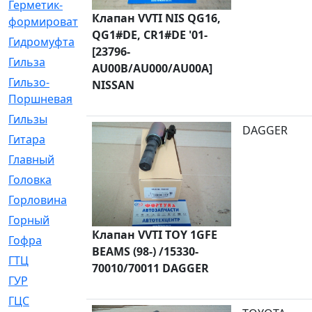
Герметик-
[3]
Клапан VVTI NIS QG16,
формирователь
QG1#DE, CR1#DE '01-
Гидромуфта
[47]
[23796-
Гильза
[56]
AU00B/AU000/AU00A]
Гильзо-
[13]
NISSAN
Поршневая
Гильзы
[259]
DAGGER
Гитара
[7]
Главный
[29]
Головка
[28]
Горловина
[14]
Горный
[1]
Клапан VVTI TOY 1GFE
Гофра
[86]
BEAMS (98-) /15330-
ГТЦ
[96]
70010/70011 DAGGER
ГУР
[34]
ГЦC
[6]