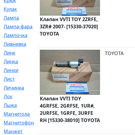
Крюк
[1]
Кулак
[9]
Лампа
[128]
Клапан VVTI TOY 2ZRFE,
Лампа-фара
3ZR# 2007- [15330-37020]
[4]
TOYOTA
Лампочка
[209]
Ливневка
[66]
Линк
[3]
TOYOTA
Линка
[64]
Линки
[913]
Лист
[144]
Личинка
[3]
Лок
[1]
Клапан VVTI TOY
Лыжа
[23]
4GRFSE, 2GRFSE, 1UR#,
2URFSE, 1GRFE, 3URFE
Магнитола
[11]
RH [15330-38010] TOYOTA
Магнитофон
[1]
Манжет
[194]