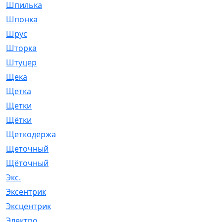
Шпилька
[215]
Шпонка
[19]
Шрус
[1107]
Шторка
[6]
Штуцер
[8]
Щека
[18]
Щетка
[31]
Щетки
[58]
Щётки
[124]
Щеткодержатель
[14]
Щеточный
[1]
Щёточный
[7]
Экс.
[4]
Эксентрик
[1]
Эксцентрик
[67]
Электро
[1]