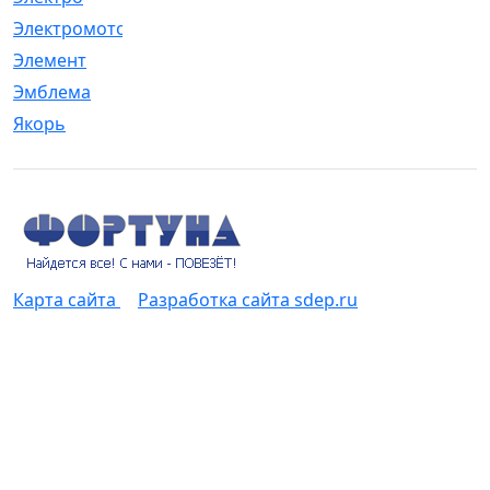
Электромотор
[1]
Элемент
[5]
Эмблема
[1]
Якорь
[4]
Карта сайта
Разработка сайта sdep.ru