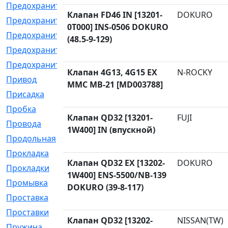
Предохранитель
[32]
Клапан FD46 IN [13201-
DOKURO
Предохранитель_б
[18]
0T000] INS-0506 DOKURO
Предохранитель_м
[21]
(48.5-9-129)
Предохранитель_фл.
[13]
Предохранительная
[2]
Клапан 4G13, 4G15 EX
N-ROCKY
Привод
[198]
MMC MB-21 [MD003788]
Присадка
[2]
Пробка
[1]
Клапан QD32 [13201-
FUJI
Провода
[231]
1W400] IN (впускной)
Продольная
[1]
Прокладка
[2726]
Клапан QD32 EX [13202-
DOKURO
Прокладки
[25]
1W400] ENS-5500/NB-139
Промывка
[13]
DOKURO (39-8-117)
Проставка
[58]
Проставки
[38]
Клапан QD32 [13202-
NISSAN(TW)
Пружина
[23]