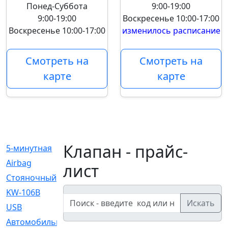
Понед-Суббота
9:00-19:00
9:00-19:00
Воскресенье
10:00-17:00
Воскресенье
10:00-17:00
изменилось расписание
Смотреть на
Смотреть на
карте
карте
Клапан - прайс-
5-минутная
[1]
Airbag
[18]
лист
Cтояночный
[1]
KW-106B
[0]
Искать
USB
[6]
Автомобильное
[6]