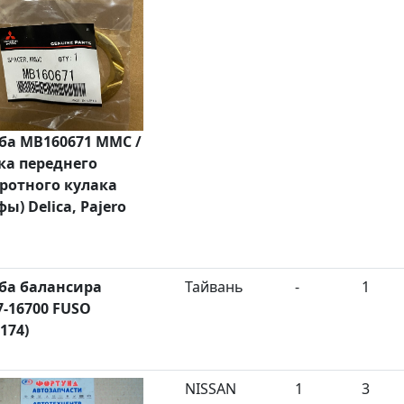
а MB160671 MMC /
ка переднего
ротного кулака
фы) Delica, Pajero
ба балансира
Тайвань
-
1
7-16700 FUSO
174)
NISSAN
1
3