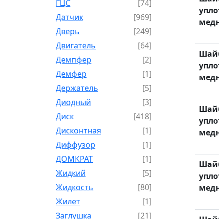
ГЦС
[74]
упло
Датчик
[969]
медн
Дверь
[249]
Двигатель
[64]
Шай
Демпфер
[2]
упло
Демфер
[1]
медн
Держатель
[5]
Диодный
[3]
Шай
Диск
[418]
упло
Дисконтная
[1]
медн
Диффузор
[1]
ДОМКРАТ
[1]
Шай
Жидкий
[5]
упло
Жидкость
[80]
медн
Жилет
[1]
Заглушка
[21]