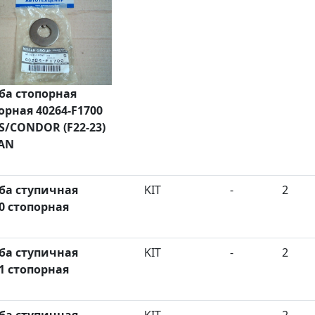
а стопорная
орная 40264-F1700
S/CONDOR (F22-23)
AN
а ступичная
KIT
-
2
0 стопорная
а ступичная
KIT
-
2
1 стопорная
а ступичная
KIT
-
2