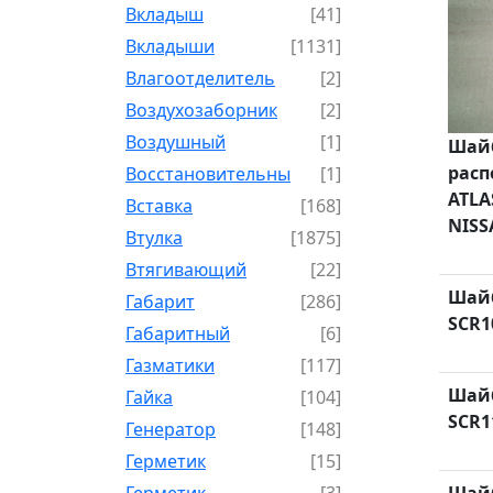
Вкладыш
[41]
Вкладыши
[1131]
Влагоотделитель
[2]
Воздухозаборник
[2]
Воздушный
[1]
Шайб
расп
Восстановительный
[1]
ATLA
Вставка
[168]
NISS
Втулка
[1875]
Втягивающий
[22]
Шайб
Габарит
[286]
SCR1
Габаритный
[6]
Газматики
[117]
Шайб
Гайка
[104]
SCR1
Генератор
[148]
Герметик
[15]
Герметик-
[3]
Шайб