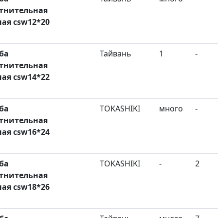
тнительная
ая csw12*20
ба
Тайвань
1
-
тнительная
ая csw14*22
ба
TOKASHIKI
много
-
тнительная
ая csw16*24
ба
TOKASHIKI
-
2
тнительная
ая csw18*26