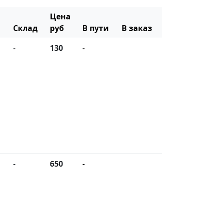
Цена
Склад
руб
В пути
В заказ
-
130
-
-
650
-