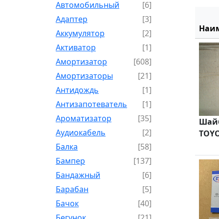
Автомобильный
[6]
Адаптер
[3]
Наи
Аккумулятор
[2]
Активатор
[1]
Амортизатор
[608]
Амортизаторы
[21]
Антидождь
[1]
Антизапотеватель
[1]
Ароматизатор
[35]
Шайб
Аудиокабель
[2]
TOYO
Балка
[58]
Бампер
[137]
Бандажный
[6]
Барабан
[5]
Бачок
[40]
Бегунок
[21]