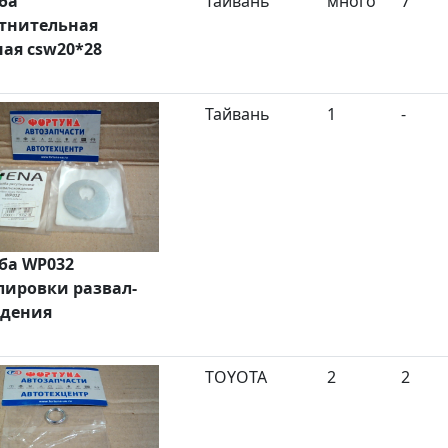
ба
Тайвань
много
7
тнительная
ая csw20*28
Тайвань
1
-
ба WP032
лировки развал-
ждения
TOYOTA
2
2