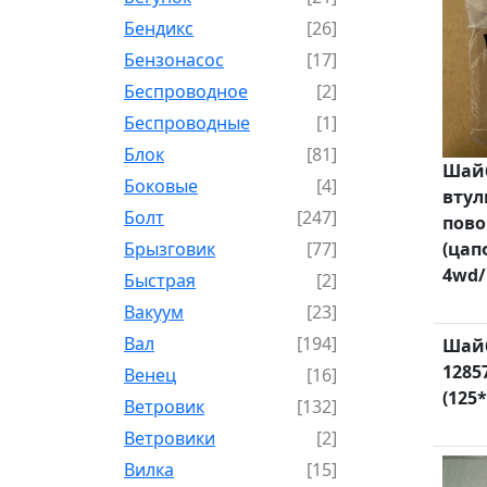
Бендикс
[26]
Бензонасос
[17]
Беспроводное
[2]
Беспроводные
[1]
Блок
[81]
Шайб
Боковые
[4]
втул
Болт
[247]
пово
(цап
Брызговик
[77]
4wd/
Быстрая
[2]
Вакуум
[23]
Вал
[194]
Шай
1285
Венец
[16]
(125*
Ветровик
[132]
Ветровики
[2]
Вилка
[15]