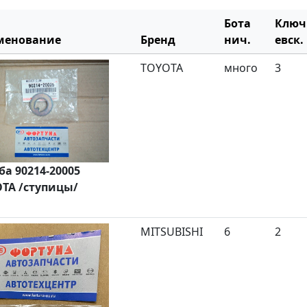
Бота
Ключ
менование
Бренд
нич.
евск.
TOYOTA
много
3
а 90214-20005
TA /ступицы/
MITSUBISHI
6
2