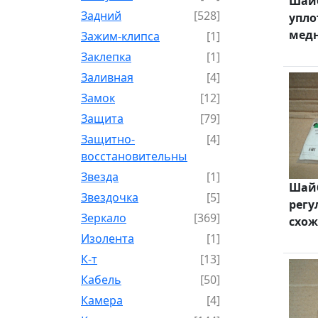
Шай
Задний
[528]
упло
медн
Зажим-клипса
[1]
Заклепка
[1]
Заливная
[4]
Замок
[12]
Защита
[79]
Защитно-
[4]
восстановительный
Звезда
[1]
Шай
Звездочка
[5]
регу
Зеркало
[369]
схо
Изолента
[1]
К-т
[13]
Кабель
[50]
Камера
[4]