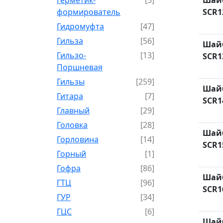
формирователь
SCR1
Гидромуфта
[47]
Гильза
[56]
Шайб
Гильзо-
[13]
SCR1
Поршневая
Гильзы
[259]
Шайб
Гитара
[7]
SCR1
Главный
[29]
Головка
[28]
Шайб
Горловина
[14]
SCR1
Горный
[1]
Гофра
[86]
Шайб
ГТЦ
[96]
SCR1
ГУР
[34]
ГЦC
[6]
Шай