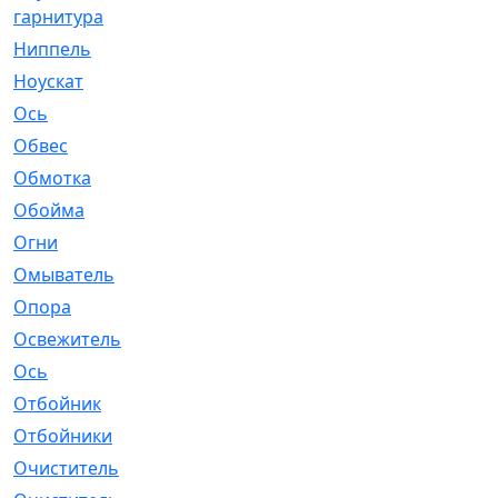
гарнитура
Ниппель
[1]
Ноускат
[53]
Оcь
[2]
Обвес
[3]
Обмотка
[4]
Обойма
[14]
Огни
[1]
Омыватель
[4]
Опора
[1]
Освежитель
[1]
Ось
[4]
Отбойник
[287]
Отбойники
[80]
Очиститель
[15]