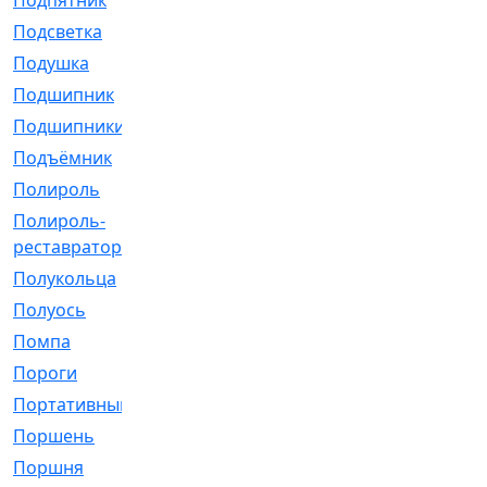
Подпятник
[1]
Подсветка
[1]
Подушка
[1540]
Подшипник
[1825]
Подшипники
[106]
Подъёмник
[1]
Полироль
[1]
Полироль-
[1]
реставратор
Полукольца
[107]
Полуось
[43]
Помпа
[537]
Пороги
[1]
Портативный
[1]
Поршень
[5]
Поршня
[833]