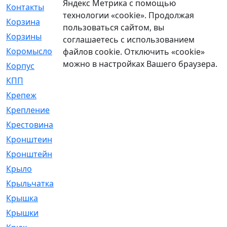
Яндекс Метрика с помощью
Контакты
[4]
технологии «cookie». Продолжая
Корзина
[1]
пользоваться сайтом, вы
Корзины
[159]
соглашаетесь с использованием
Коромысло
[6]
файлов cookie. Отключить «cookie»
можно в настройках Вашего браузера.
Корпус
[41]
КПП
[70]
Крепеж
[4]
Крепление
[23]
Крестовина
[309]
Кронштеин
[1]
Кронштейн
[59]
Крыло
[285]
Крыльчатка
[17]
Крышка
[151]
Крышки
[4]