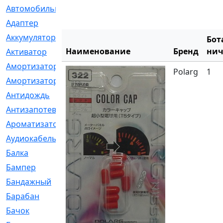
Автомобильный
[6]
Адаптер
[3]
Аккумулятор
[2]
Бот
Наименование
Бренд
нич
Активатор
[1]
Амортизатор
[608]
Polarg
1
Амортизаторы
[21]
Антидождь
[1]
Антизапотеватель
[1]
Ароматизатор
[35]
Аудиокабель
[2]
Балка
[58]
Бампер
[137]
Бандажный
[6]
Барабан
[5]
Бачок
[40]