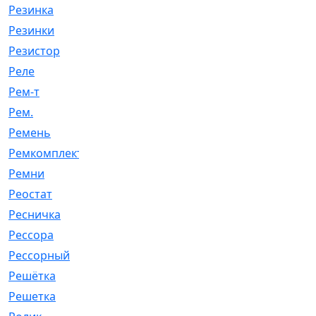
Резинка
[15]
Резинки
[6]
Резистор
[1]
Реле
[20]
Рем-т
[7]
Рем.
[2]
Ремень
[2060]
Ремкомплект
[1924]
Ремни
[21]
Реостат
[1]
Ресничка
[25]
Рессора
[51]
Рессорный
[107]
Решётка
[101]
Решетка
[21]