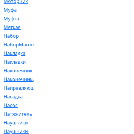
Моторчик
[6]
Муфа
[1]
Муфта
[9]
Мягкая
[3]
Набор
[6]
НаборМанжетГТЦ
[33]
Накладка
[51]
Накладки
[1]
Наконечник
[743]
Наконечники
[119]
Направляющая
[43]
Насадка
[16]
Насос
[356]
Натяжитель
[125]
Наушники
[8]
Наушники-
[2]