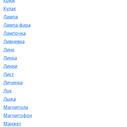
Крюк
[1]
Кулак
[9]
Лампа
[128]
Лампа-фара
[4]
Лампочка
[209]
Ливневка
[66]
Линк
[3]
Линка
[64]
Линки
[913]
Лист
[144]
Личинка
[3]
Лок
[1]
Лыжа
[23]
Магнитола
[11]
Магнитофон
[1]
Манжет
[194]