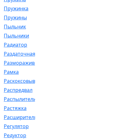
Пружинка
[1]
Пружины
[326]
Пыльник
[1202]
Пыльники
[5]
Радиатор
[916]
Раздаточная
[1]
Размораживатель
[1]
Рамка
[29]
Раскоксовывание
[4]
Распредвал
[41]
Распылители
[226]
Растяжка
[1]
Расширительный
[9]
Регулятор
[5]
Редуктор
[17]