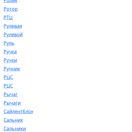
Ролик
[790]
Ротор
[2]
РТЦ
[475]
Рулевая
[974]
Рулевой
[585]
Руль
[12]
Ручка
[29]
Ручки
[3]
Ручник
[11]
РЦC
[12]
РЦС
[84]
Рычаг
[588]
Рычаги
[3]
Сайлентблок
[4208]
Сальник
[4340]
Сальники
[123]