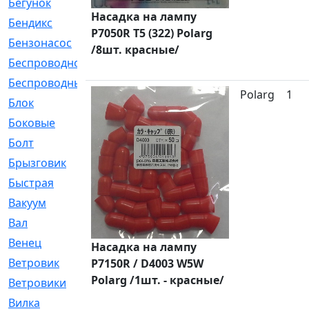
Бегунок
[21]
Насадка на лампу
Бендикс
[26]
P7050R T5 (322) Polarg
Бензонасос
[17]
/8шт. красные/
Беспроводное
[2]
Беспроводные
[1]
Polarg
1
Блок
[81]
Боковые
[4]
Болт
[247]
Брызговик
[77]
Быстрая
[2]
Вакуум
[23]
Вал
[194]
Венец
[16]
Насадка на лампу
Ветровик
[132]
P7150R / D4003 W5W
Polarg /1шт. - красные/
Ветровики
[2]
Вилка
[15]