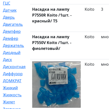
ГЦС
[74]
Насадка на лампу
Koito
3
Датчик
[969]
P7550R Koito /1шт. -
Дверь
[249]
красный/ T5
Двигатель
[64]
Демпфер
[2]
Насадка на лампу
Koito
мно
Демфер
[1]
P7550V Koito /1шт. -
Держатель
[5]
фиолетовый/
Диодный
[3]
Диск
[418]
Koito
мно
Дисконтная
[1]
Диффузор
[1]
ДОМКРАТ
[1]
Жидкий
[5]
Жидкость
[80]
Жилет
[1]