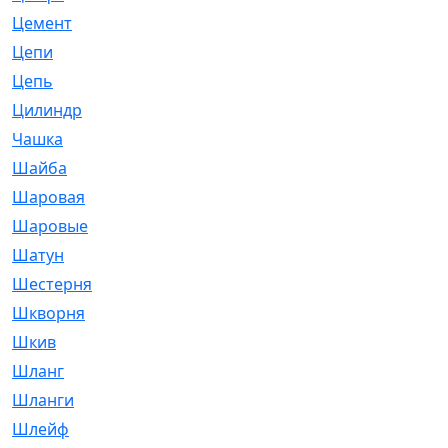
Цемент
[1]
Цепи
[314]
Цепь
[171]
Цилиндр
[55]
Чашка
[695]
Шайба
[37]
Шаровая
[900]
Шаровые
[1]
Шатун
[226]
Шестерня
[33]
Шкворня
[118]
Шкив
[129]
Шланг
[476]
Шланги
[36]
Шлейф
[70]