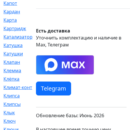
Капот
[144]
Кардан
[131]
Карта
[2]
Картридж
[250]
Есть доставка
Катализатор
[1]
Уточнить комплектацию и наличие в
Max, Телеграм
Катушка
[2]
Катушки
[291]
Клапан
[375]
Клемма
[5]
Клёпка
[2]
Климат-контроль
[3]
Telegram
Клипса
[21]
Клипсы
[321]
Клык
[4]
Обновление базы: Июнь 2026
Ключ
[2]
В настоящее время точную цену
Ключи
[3]