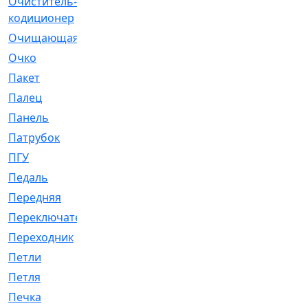
Очиститель-
[1]
кодиционер
Очищающая
[1]
Очко
[24]
Пакет
[1]
Палец
[4]
Панель
[61]
Патрубок
[248]
ПГУ
[2]
Педаль
[3]
Передняя
[22]
Переключатель
[36]
Переходник
[4]
Петли
[23]
Петля
[3]
Печка
[3]