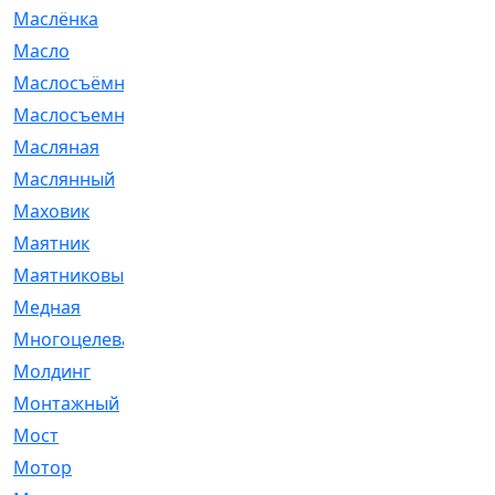
Маслёнка
[4]
Масло
[66]
Маслосъёмные
[480]
Маслосъемные
[26]
Масляная
[1]
Маслянный
[54]
Маховик
[6]
Маятник
[5]
Маятниковый
[13]
Медная
[2]
Многоцелевая
[1]
Молдинг
[14]
Монтажный
[1]
Мост
[10]
Мотор
[212]