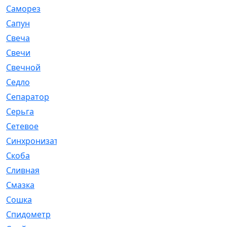
Саморез
[23]
Сапун
[33]
Свеча
[457]
Свечи
[272]
Свечной
[2]
Седло
[7]
Сепаратор
[6]
Серьга
[27]
Сетевое
[6]
Синхронизатор
[1]
Скоба
[4]
Сливная
[6]
Смазка
[24]
Сошка
[8]
Спидометр
[48]