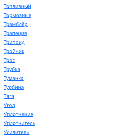
Топливный
[5]
Тормозные
[57]
Трамблёр
[54]
Трапеция
[2]
Трипоид
[16]
Тройник
[1]
Трос
[500]
Трубка
[39]
Туманка
[77]
Турбина
[69]
Тяга
[1264]
Угол
[2]
Уплотнение
[22]
Уплотнитель
[13]
Усилитель
[20]