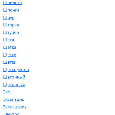
Шпилька
[215]
Шпонка
[19]
Шрус
[1107]
Шторка
[6]
Штуцер
[8]
Щека
[18]
Щетка
[31]
Щетки
[58]
Щётки
[124]
Щеткодержатель
[14]
Щеточный
[1]
Щёточный
[7]
Экс.
[4]
Эксентрик
[1]
Эксцентрик
[67]
Электро
[1]