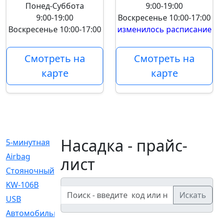
Понед-Суббота
9:00-19:00
9:00-19:00
Воскресенье
10:00-17:00
Воскресенье
10:00-17:00
изменилось расписание
Смотреть на
Смотреть на
карте
карте
Насадка - прайс-
5-минутная
[1]
Airbag
[18]
лист
Cтояночный
[1]
KW-106B
[0]
Искать
USB
[6]
Автомобильное
[6]