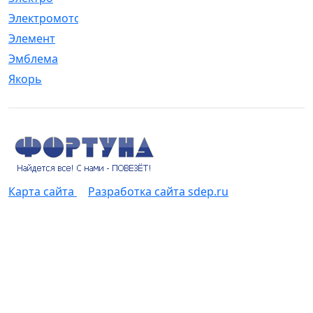
Электромотор
[1]
Элемент
[5]
Эмблема
[1]
Якорь
[4]
Карта сайта
Разработка сайта sdep.ru