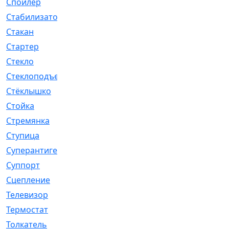
Спойлер
[29]
Стабилизатор
[596]
Стакан
[7]
Стартер
[176]
Стекло
[11]
Стеклоподъемник
[12]
Стёклышко
[20]
Стойка
[969]
Стремянка
[46]
Ступица
[775]
Суперантигель
[3]
Суппорт
[198]
Сцепление
[1]
Телевизор
[13]
Термостат
[323]
Толкатель
[4]