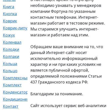
необходимо узнавать у менеджеров
Книга
[293]
компании Фортуна по указанным
Кнопка
[3]
контактным телефонам. Интернет-
Коврик
[1]
магазин работает в тестовом режиме.
Коврик-липучка
[2]
Мы стараемся улучшить интернет-
магазин и работаем над этим.
Кожух
[4]
Коленвал
[38]
Обращаем ваше внимание на то, что
Колодки
[2151]
данный Интернет-сайт носит
Колпаки
[5]
исключительно информационный
Кольца
[1164]
характер и ни при каких условиях не
является публичной офертой,
Кольцо
[272]
определяемой положениями Статьи
Комплексный
[1]
437 Гражданского кодекса РФ.
Комплект
[196]
Конденсатор
[1]
Благодарим за понимание.
Кондиционер
[2]
Сайт использует сервис веб-аналитики
Контакт
[3]