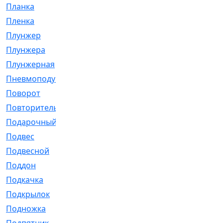
Планка
[21]
Пленка
[1]
Плунжер
[1]
Плунжера
[64]
Плунжерная
[91]
Пневмоподушка
[2]
Поворот
[12]
Повторитель
[86]
Подарочный
[3]
Подвес
[16]
Подвесной
[7]
Поддон
[18]
Подкачка
[5]
Подкрылок
[128]
Подножка
[16]