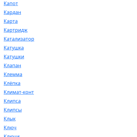
Капот
[144]
Кардан
[131]
Карта
[2]
Картридж
[250]
Катализатор
[1]
Катушка
[2]
Катушки
[291]
Клапан
[375]
Клемма
[5]
Клёпка
[2]
Климат-контроль
[3]
Клипса
[21]
Клипсы
[321]
Клык
[4]
Ключ
[2]
Ключи
[3]