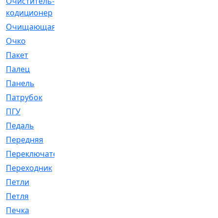
Очиститель-
[1]
кодиционер
Очищающая
[1]
Очко
[24]
Пакет
[1]
Палец
[4]
Панель
[61]
Патрубок
[248]
ПГУ
[2]
Педаль
[3]
Передняя
[22]
Переключатель
[36]
Переходник
[4]
Петли
[23]
Петля
[3]
Печка
[3]