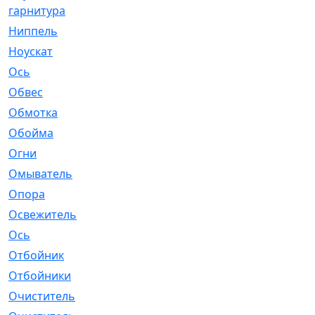
гарнитура
Ниппель
[1]
Ноускат
[53]
Оcь
[2]
Обвес
[3]
Обмотка
[4]
Обойма
[14]
Огни
[1]
Омыватель
[4]
Опора
[1]
Освежитель
[1]
Ось
[4]
Отбойник
[287]
Отбойники
[80]
Очиститель
[15]