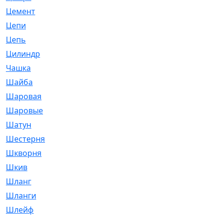
Цемент
[1]
Цепи
[314]
Цепь
[171]
Цилиндр
[55]
Чашка
[695]
Шайба
[37]
Шаровая
[900]
Шаровые
[1]
Шатун
[226]
Шестерня
[33]
Шкворня
[118]
Шкив
[129]
Шланг
[476]
Шланги
[36]
Шлейф
[70]