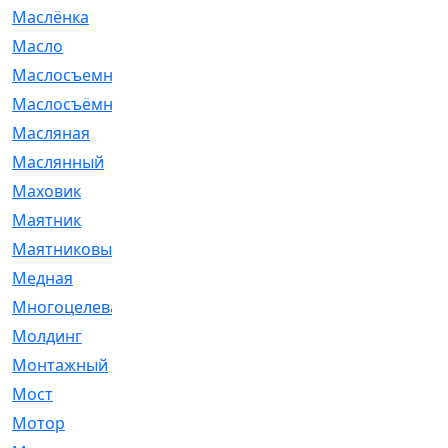
Маслёнка
[4]
Масло
[66]
Маслосъемные
[26]
Маслосъёмные
[480]
Масляная
[1]
Маслянный
[54]
Маховик
[6]
Маятник
[5]
Маятниковый
[13]
Медная
[2]
Многоцелевая
[1]
Молдинг
[14]
Монтажный
[1]
Мост
[10]
Мотор
[212]