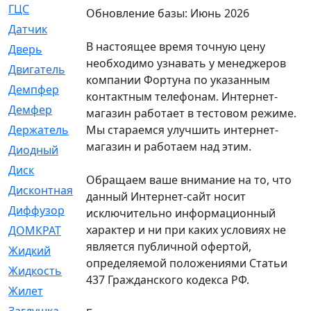
ГЦС
[74]
Обновление базы: Июнь 2026
Датчик
[969]
В настоящее время точную цену
Дверь
[249]
необходимо узнавать у менеджеров
Двигатель
[64]
компании Фортуна по указанным
Демпфер
[2]
контактным телефонам. Интернет-
Демфер
[1]
магазин работает в тестовом режиме.
Мы стараемся улучшить интернет-
Держатель
[5]
магазин и работаем над этим.
Диодный
[3]
Диск
[418]
Обращаем ваше внимание на то, что
Дисконтная
[1]
данный Интернет-сайт носит
Диффузор
[1]
исключительно информационный
характер и ни при каких условиях не
ДОМКРАТ
[1]
является публичной офертой,
Жидкий
[5]
определяемой положениями Статьи
Жидкость
[80]
437 Гражданского кодекса РФ.
Жилет
[1]