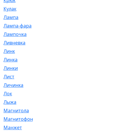
Крюк
[1]
Кулак
[9]
Лампа
[128]
Лампа-фара
[4]
Лампочка
[209]
Ливневка
[66]
Линк
[3]
Линка
[64]
Линки
[913]
Лист
[144]
Личинка
[3]
Лок
[1]
Лыжа
[23]
Магнитола
[11]
Магнитофон
[1]
Манжет
[194]