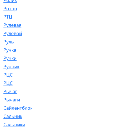
Ролик
[790]
Ротор
[2]
РТЦ
[475]
Рулевая
[974]
Рулевой
[585]
Руль
[12]
Ручка
[29]
Ручки
[3]
Ручник
[11]
РЦC
[12]
РЦС
[84]
Рычаг
[588]
Рычаги
[3]
Сайлентблок
[4208]
Сальник
[4340]
Сальники
[123]