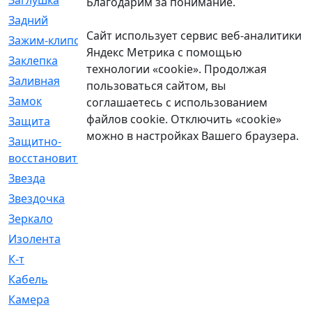
Заглушка
[21]
Благодарим за понимание.
Задний
[528]
Сайт использует сервис веб-аналитики
Зажим-клипса
[1]
Яндекс Метрика с помощью
Заклепка
[1]
технологии «cookie». Продолжая
Заливная
[4]
пользоваться сайтом, вы
Замок
[12]
соглашаетесь с использованием
файлов cookie. Отключить «cookie»
Защита
[79]
можно в настройках Вашего браузера.
Защитно-
[4]
восстановительный
Звезда
[1]
Звездочка
[5]
Зеркало
[369]
Изолента
[1]
К-т
[13]
Кабель
[50]
Камера
[4]