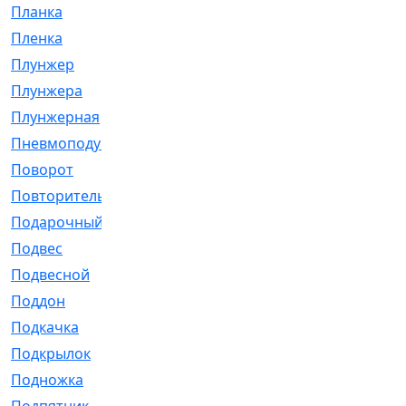
Планка
[21]
Пленка
[1]
Плунжер
[1]
Плунжера
[64]
Плунжерная
[91]
Пневмоподушка
[2]
Поворот
[12]
Повторитель
[86]
Подарочный
[3]
Подвес
[16]
Подвесной
[7]
Поддон
[18]
Подкачка
[5]
Подкрылок
[128]
Подножка
[16]