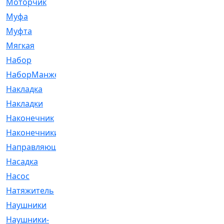
Моторчик
[6]
Муфа
[1]
Муфта
[9]
Мягкая
[3]
Набор
[6]
НаборМанжетГТЦ
[33]
Накладка
[51]
Накладки
[1]
Наконечник
[743]
Наконечники
[119]
Направляющая
[43]
Насадка
[16]
Насос
[356]
Натяжитель
[125]
Наушники
[8]
Наушники-
[2]