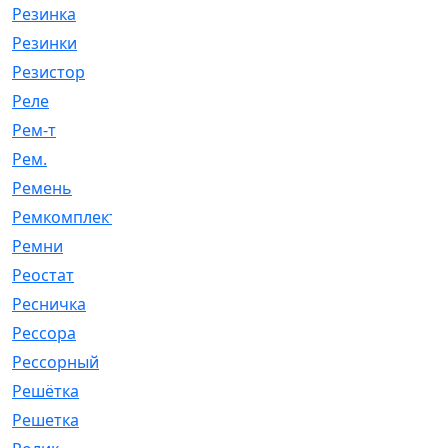
Резинка
[15]
Резинки
[6]
Резистор
[1]
Реле
[20]
Рем-т
[7]
Рем.
[2]
Ремень
[2060]
Ремкомплект
[1924]
Ремни
[21]
Реостат
[1]
Ресничка
[25]
Рессора
[51]
Рессорный
[107]
Решётка
[101]
Решетка
[21]