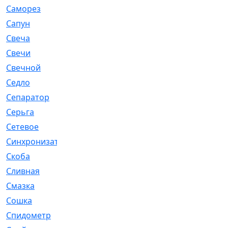
Саморез
[23]
Сапун
[33]
Свеча
[457]
Свечи
[272]
Свечной
[2]
Седло
[7]
Сепаратор
[6]
Серьга
[27]
Сетевое
[6]
Синхронизатор
[1]
Скоба
[4]
Сливная
[6]
Смазка
[24]
Сошка
[8]
Спидометр
[48]