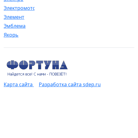
Электромотор
[1]
Элемент
[5]
Эмблема
[1]
Якорь
[4]
Карта сайта
Разработка сайта sdep.ru