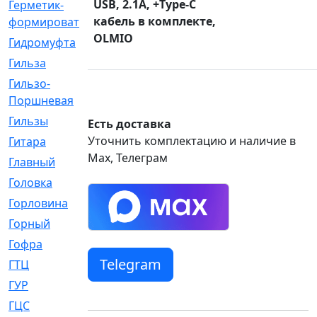
USB, 2.1A, +Type-C
Герметик-
[3]
кабель в комплекте,
формирователь
OLMIO
Гидромуфта
[47]
Гильза
[56]
Гильзо-
[13]
Поршневая
Гильзы
[259]
Есть доставка
Уточнить комплектацию и наличие в
Гитара
[7]
Max, Телеграм
Главный
[29]
Головка
[28]
Горловина
[14]
Горный
[1]
Гофра
[86]
Telegram
ГТЦ
[96]
ГУР
[34]
ГЦC
[6]