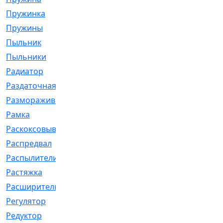
Пружинка
[1]
Пружины
[326]
Пыльник
[1202]
Пыльники
[5]
Радиатор
[916]
Раздаточная
[1]
Размораживатель
[1]
Рамка
[29]
Раскоксовывание
[4]
Распредвал
[41]
Распылители
[226]
Растяжка
[1]
Расширительный
[9]
Регулятор
[5]
Редуктор
[17]