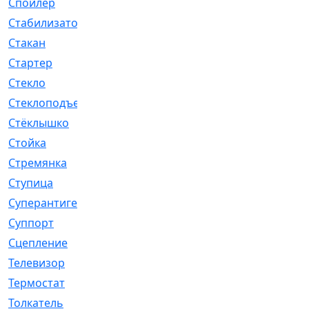
Спойлер
[29]
Стабилизатор
[596]
Стакан
[7]
Стартер
[176]
Стекло
[11]
Стеклоподъемник
[12]
Стёклышко
[20]
Стойка
[969]
Стремянка
[46]
Ступица
[775]
Суперантигель
[3]
Суппорт
[198]
Сцепление
[1]
Телевизор
[13]
Термостат
[323]
Толкатель
[4]