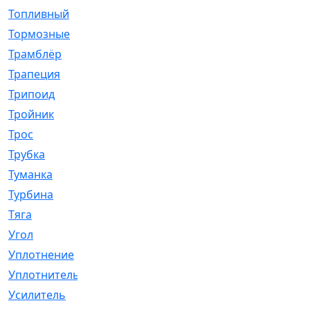
Топливный
[5]
Тормозные
[57]
Трамблёр
[54]
Трапеция
[2]
Трипоид
[16]
Тройник
[1]
Трос
[500]
Трубка
[39]
Туманка
[77]
Турбина
[69]
Тяга
[1264]
Угол
[2]
Уплотнение
[22]
Уплотнитель
[13]
Усилитель
[20]