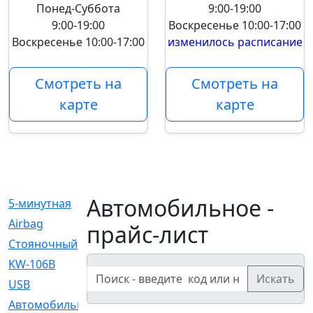
Понед-Суббота
9:00-19:00
9:00-19:00
Воскресенье
10:00-17:00
Воскресенье
10:00-17:00
изменилось расписание
Смотреть на
Смотреть на
карте
карте
Автомобильное -
5-минутная
[1]
Airbag
[18]
прайс-лист
Cтояночный
[1]
KW-106B
[0]
Искать
USB
[6]
Автомобильное
[6]