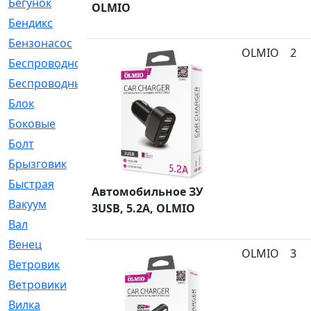
Бегунок
[21]
OLMIO
Бендикс
[26]
Бензонасос
[17]
OLMIO
2
Беспроводное
[2]
Беспроводные
[1]
Блок
[81]
Боковые
[4]
Болт
[247]
Брызговик
[77]
Быстрая
[2]
Автомобильное ЗУ
Вакуум
[23]
3USB, 5.2A, OLMIO
Вал
[194]
Венец
[16]
OLMIO
3
Ветровик
[132]
Ветровики
[2]
Вилка
[15]