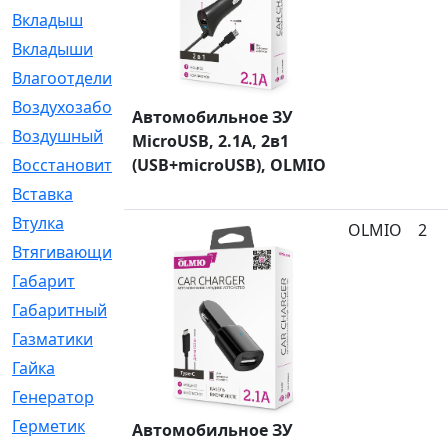
Вкладыш
[41]
Вкладыши
[1131]
Влагоотделитель
[2]
Воздухозаборник
[2]
Автомобильное ЗУ
Воздушный
[1]
MicroUSB, 2.1A, 2в1
Восстановительный
(USB+microUSB), OLMIO
[1]
Вставка
[168]
Втулка
[1875]
OLMIO
2
Втягивающий
[22]
Габарит
[286]
Габаритный
[6]
Газматики
[117]
Гайка
[104]
Генератор
[148]
Герметик
[15]
Автомобильное ЗУ