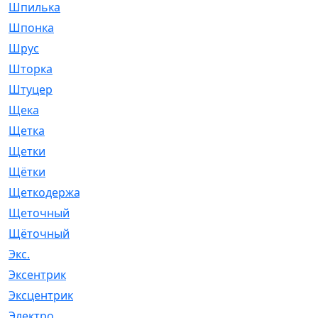
Шпилька
[215]
Шпонка
[19]
Шрус
[1107]
Шторка
[6]
Штуцер
[8]
Щека
[18]
Щетка
[31]
Щетки
[58]
Щётки
[124]
Щеткодержатель
[14]
Щеточный
[1]
Щёточный
[7]
Экс.
[4]
Эксентрик
[1]
Эксцентрик
[67]
Электро
[1]