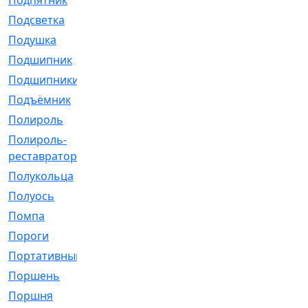
Подпятник
[1]
Подсветка
[1]
Подушка
[1540]
Подшипник
[1825]
Подшипники
[106]
Подъёмник
[1]
Полироль
[1]
Полироль-
[1]
реставратор
Полукольца
[107]
Полуось
[43]
Помпа
[537]
Пороги
[1]
Портативный
[1]
Поршень
[5]
Поршня
[833]