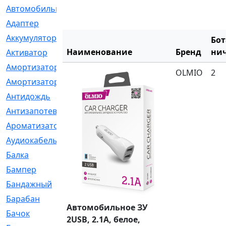
Автомобильный
[6]
Адаптер
[3]
Аккумулятор
[2]
Бот
Наименование
Бренд
нич
Активатор
[1]
Амортизатор
[608]
OLMIO
2
Амортизаторы
[21]
Антидождь
[1]
Антизапотеватель
[1]
Ароматизатор
[35]
Аудиокабель
[2]
Балка
[58]
Бампер
[137]
Бандажный
[6]
Барабан
[5]
Автомобильное ЗУ
Бачок
[40]
2USB, 2.1A, белое,