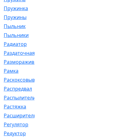
Пружинка
[1]
Пружины
[326]
Пыльник
[1202]
Пыльники
[5]
Радиатор
[916]
Раздаточная
[1]
Размораживатель
[1]
Рамка
[29]
Раскоксовывание
[4]
Распредвал
[41]
Распылители
[226]
Растяжка
[1]
Расширительный
[9]
Регулятор
[5]
Редуктор
[17]