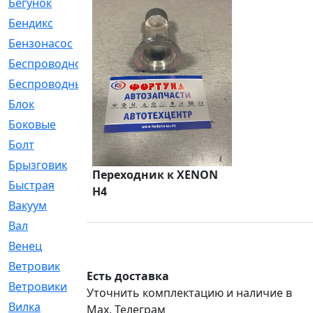
Бегунок
[21]
Бендикс
[26]
Бензонасос
[17]
Беспроводное
[2]
Беспроводные
[1]
Блок
[81]
Боковые
[4]
Болт
[247]
Брызговик
[77]
Переходник к XENON
Быстрая
[2]
H4
Вакуум
[23]
Вал
[194]
Венец
[16]
Ветровик
[132]
Есть доставка
Ветровики
[2]
Уточнить комплектацию и наличие в
Вилка
[15]
Max, Телеграм