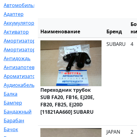
Автомобильный
[6]
Адаптер
[3]
Аккумулятор
[2]
Бо
Наименование
Бренд
ни
Активатор
[1]
Амортизатор
[608]
SUBARU
4
Амортизаторы
[21]
Антидождь
[1]
Антизапотеватель
[1]
Ароматизатор
[35]
Аудиокабель
[2]
Переходник трубок
Балка
[58]
SUB FA20, FB16, EJ20E,
Бампер
[137]
FB20, FB25, EJ20D
Бандажный
[6]
[11821AA660] SUBARU
Барабан
[5]
Бачок
[40]
JAPAN
2