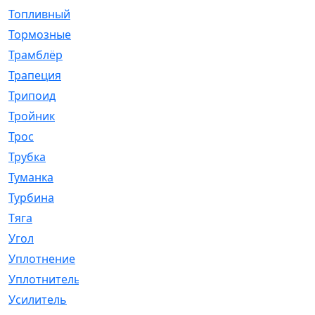
Топливный
[5]
Тормозные
[57]
Трамблёр
[54]
Трапеция
[2]
Трипоид
[16]
Тройник
[1]
Трос
[500]
Трубка
[39]
Туманка
[77]
Турбина
[69]
Тяга
[1264]
Угол
[2]
Уплотнение
[22]
Уплотнитель
[13]
Усилитель
[20]