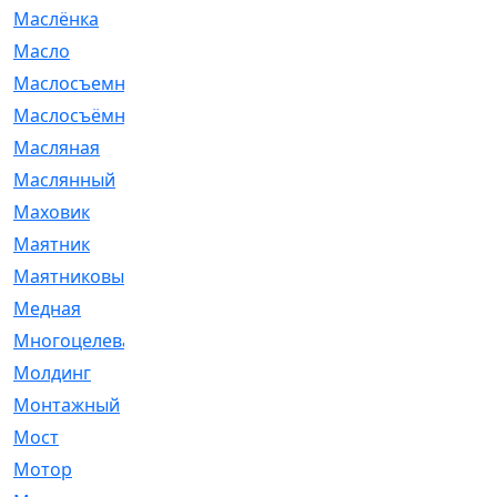
Маслёнка
[4]
Масло
[66]
Маслосъемные
[26]
Маслосъёмные
[480]
Масляная
[1]
Маслянный
[54]
Маховик
[6]
Маятник
[5]
Маятниковый
[13]
Медная
[2]
Многоцелевая
[1]
Молдинг
[14]
Монтажный
[1]
Мост
[10]
Мотор
[212]