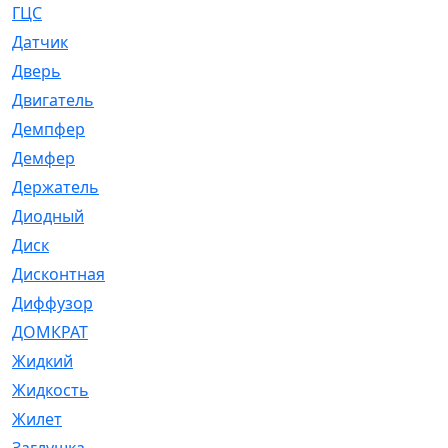
ГЦС
[74]
Датчик
[969]
Дверь
[249]
Двигатель
[64]
Демпфер
[2]
Демфер
[1]
Держатель
[5]
Диодный
[3]
Диск
[418]
Дисконтная
[1]
Диффузор
[1]
ДОМКРАТ
[1]
Жидкий
[5]
Жидкость
[80]
Жилет
[1]