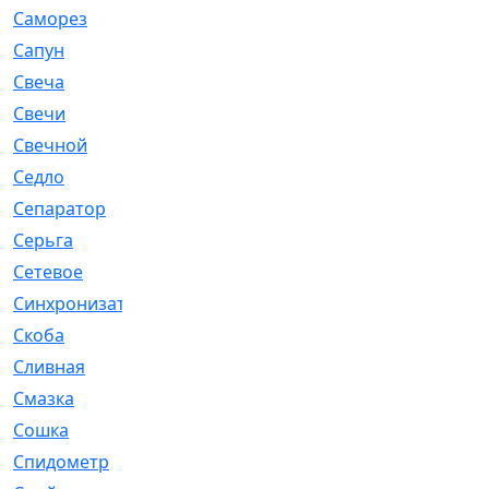
Саморез
[23]
Сапун
[33]
Свеча
[457]
Свечи
[272]
Свечной
[2]
Седло
[7]
Сепаратор
[6]
Серьга
[27]
Сетевое
[6]
Синхронизатор
[1]
Скоба
[4]
Сливная
[6]
Смазка
[24]
Сошка
[8]
Спидометр
[48]