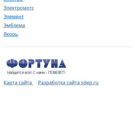
Электромотор
[1]
Элемент
[5]
Эмблема
[1]
Якорь
[4]
Карта сайта
Разработка сайта sdep.ru