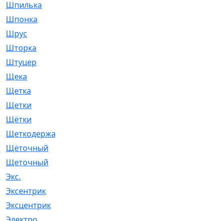
Шпилька
[215]
Шпонка
[19]
Шрус
[1107]
Шторка
[6]
Штуцер
[8]
Щека
[18]
Щетка
[31]
Щетки
[58]
Щётки
[124]
Щеткодержатель
[14]
Щёточный
[7]
Щеточный
[1]
Экс.
[4]
Эксентрик
[1]
Эксцентрик
[67]
Электро
[1]