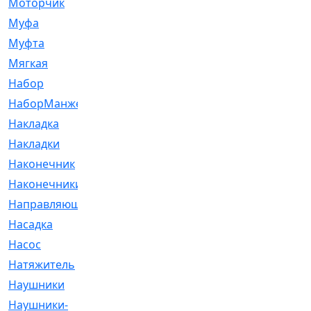
Моторчик
[6]
Муфа
[1]
Муфта
[9]
Мягкая
[3]
Набор
[6]
НаборМанжетГТЦ
[33]
Накладка
[51]
Накладки
[1]
Наконечник
[743]
Наконечники
[119]
Направляющая
[43]
Насадка
[16]
Насос
[356]
Натяжитель
[125]
Наушники
[8]
Наушники-
[2]