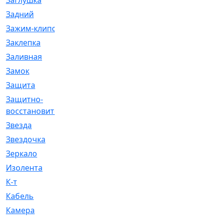
Заглушка
[21]
Задний
[528]
Зажим-клипса
[1]
Заклепка
[1]
Заливная
[4]
Замок
[12]
Защита
[79]
Защитно-
[4]
восстановительный
Звезда
[1]
Звездочка
[5]
Зеркало
[369]
Изолента
[1]
К-т
[13]
Кабель
[50]
Камера
[4]