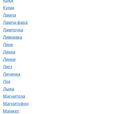
Крюк
[1]
Кулак
[9]
Лампа
[128]
Лампа-фара
[4]
Лампочка
[209]
Ливневка
[66]
Линк
[3]
Линка
[64]
Линки
[913]
Лист
[144]
Личинка
[3]
Лок
[1]
Лыжа
[23]
Магнитола
[11]
Магнитофон
[1]
Манжет
[194]