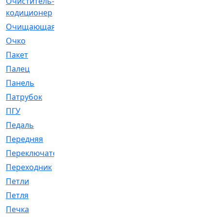
Очиститель-
[1]
кодиционер
Очищающая
[1]
Очко
[24]
Пакет
[1]
Палец
[4]
Панель
[61]
Патрубок
[248]
ПГУ
[2]
Педаль
[3]
Передняя
[22]
Переключатель
[36]
Переходник
[4]
Петли
[23]
Петля
[3]
Печка
[3]