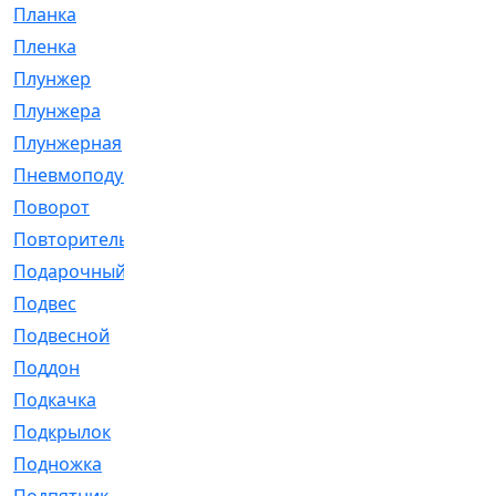
Планка
[21]
Пленка
[1]
Плунжер
[1]
Плунжера
[64]
Плунжерная
[91]
Пневмоподушка
[2]
Поворот
[12]
Повторитель
[86]
Подарочный
[3]
Подвес
[16]
Подвесной
[7]
Поддон
[18]
Подкачка
[5]
Подкрылок
[128]
Подножка
[16]