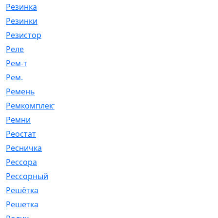
Резинка
[15]
Резинки
[6]
Резистор
[1]
Реле
[20]
Рем-т
[7]
Рем.
[2]
Ремень
[2060]
Ремкомплект
[1924]
Ремни
[21]
Реостат
[1]
Ресничка
[25]
Рессора
[51]
Рессорный
[107]
Решётка
[101]
Решетка
[21]