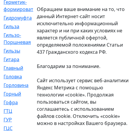
Герметик-
[3]
Обращаем ваше внимание на то, что
формирователь
данный Интернет-сайт носит
Гидромуфта
[47]
исключительно информационный
Гильза
[56]
характер и ни при каких условиях не
Гильзо-
[13]
является публичной офертой,
Поршневая
определяемой положениями Статьи
Гильзы
[259]
437 Гражданского кодекса РФ.
Гитара
[7]
Благодарим за понимание.
Главный
[29]
Головка
[28]
Сайт использует сервис веб-аналитики
Горловина
[14]
Яндекс Метрика с помощью
Горный
[1]
технологии «cookie». Продолжая
пользоваться сайтом, вы
Гофра
[86]
соглашаетесь с использованием
ГТЦ
[96]
файлов cookie. Отключить «cookie»
ГУР
[34]
можно в настройках Вашего браузера.
ГЦC
[6]