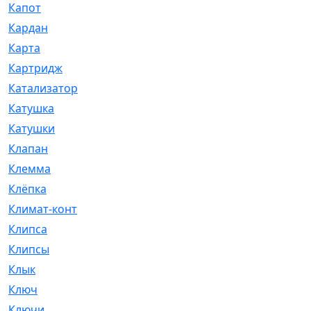
Капот
[144]
Кардан
[131]
Карта
[2]
Картридж
[250]
Катализатор
[1]
Катушка
[2]
Катушки
[291]
Клапан
[375]
Клемма
[5]
Клёпка
[2]
Климат-контроль
[3]
Клипса
[21]
Клипсы
[321]
Клык
[4]
Ключ
[2]
Ключи
[3]