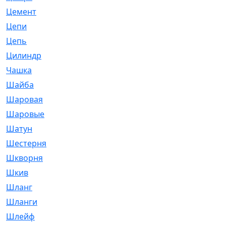
Цемент
[1]
Цепи
[314]
Цепь
[171]
Цилиндр
[55]
Чашка
[695]
Шайба
[37]
Шаровая
[900]
Шаровые
[1]
Шатун
[226]
Шестерня
[33]
Шкворня
[118]
Шкив
[129]
Шланг
[476]
Шланги
[36]
Шлейф
[70]