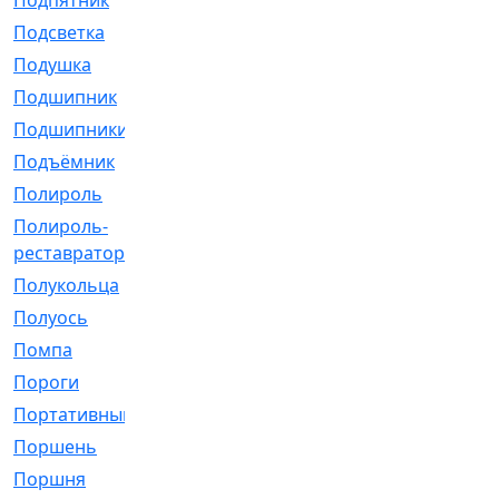
Подпятник
[1]
Подсветка
[1]
Подушка
[1540]
Подшипник
[1825]
Подшипники
[106]
Подъёмник
[1]
Полироль
[1]
Полироль-
[1]
реставратор
Полукольца
[107]
Полуось
[43]
Помпа
[537]
Пороги
[1]
Портативный
[1]
Поршень
[5]
Поршня
[833]