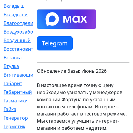
Вкладыш
[41]
Вкладыши
[1131]
Влагоотделитель
[2]
Воздухозаборник
[2]
Воздушный
[1]
Telegram
Восстановительный
[1]
Вставка
[168]
Втулка
[1875]
Обновление базы: Июнь 2026
Втягивающий
[22]
Габарит
[286]
В настоящее время точную цену
Габаритный
[6]
необходимо узнавать у менеджеров
компании Фортуна по указанным
Газматики
[117]
контактным телефонам. Интернет-
Гайка
[104]
магазин работает в тестовом режиме.
Генератор
[148]
Мы стараемся улучшить интернет-
Герметик
[15]
магазин и работаем над этим.