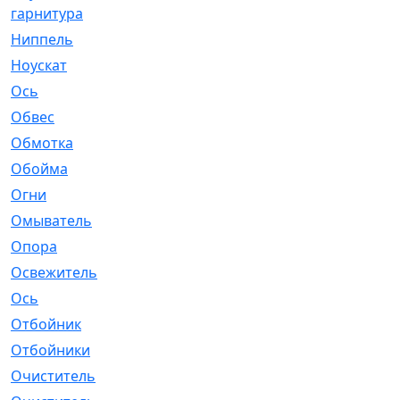
гарнитура
Ниппель
[1]
Ноускат
[53]
Оcь
[2]
Обвес
[3]
Обмотка
[4]
Обойма
[14]
Огни
[1]
Омыватель
[4]
Опора
[1]
Освежитель
[1]
Ось
[4]
Отбойник
[287]
Отбойники
[80]
Очиститель
[15]