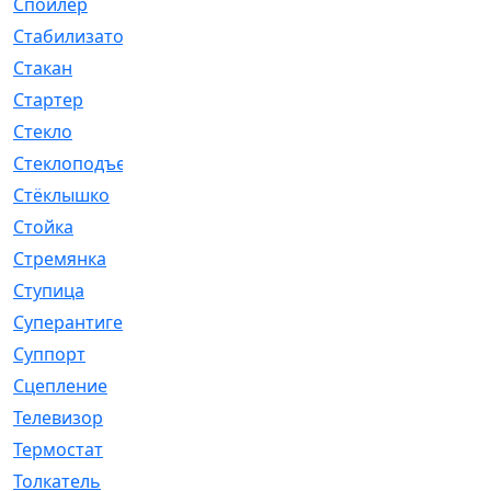
Спойлер
[29]
Стабилизатор
[596]
Стакан
[7]
Стартер
[176]
Стекло
[11]
Стеклоподъемник
[12]
Стёклышко
[20]
Стойка
[969]
Стремянка
[46]
Ступица
[775]
Суперантигель
[3]
Суппорт
[198]
Сцепление
[1]
Телевизор
[13]
Термостат
[323]
Толкатель
[4]