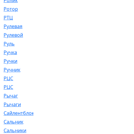
Ролик
[790]
Ротор
[2]
РТЦ
[475]
Рулевая
[974]
Рулевой
[585]
Руль
[12]
Ручка
[29]
Ручки
[3]
Ручник
[11]
РЦC
[12]
РЦС
[84]
Рычаг
[588]
Рычаги
[3]
Сайлентблок
[4208]
Сальник
[4340]
Сальники
[123]