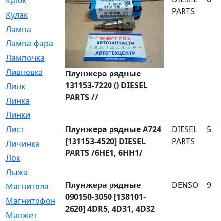
Крюк
[1]
PARTS
Кулак
[9]
Лампа
[128]
Лампа-фара
[4]
Лампочка
[209]
Ливневка
[66]
Плунжера рядные
131153-7220 () DIESEL
Линк
[3]
PARTS //
Линка
[64]
Линки
[913]
Лист
Плунжера рядные A724
[144]
DIESEL
5
[131153-4520] DIESEL
PARTS
Личинка
[3]
PARTS /6HE1, 6HH1/
Лок
[1]
Лыжа
[23]
Плунжера рядные
DENSO
9
Магнитола
[11]
090150-3050 [138101-
Магнитофон
[1]
2620] 4DR5, 4D31, 4D32
Манжет
[194]