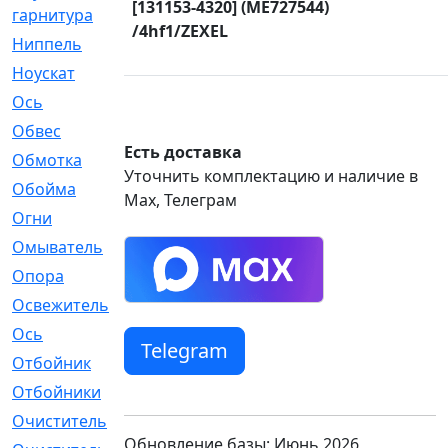
[131153-4320] (ME727544)
гарнитура
/4hf1/ZEXEL
Ниппель
[1]
Ноускат
[53]
Оcь
[2]
Обвес
[3]
Есть доставка
Обмотка
[4]
Уточнить комплектацию и наличие в
Обойма
[14]
Max, Телеграм
Огни
[1]
Омыватель
[4]
Опора
[1]
Освежитель
[1]
Ось
[4]
Telegram
Отбойник
[287]
Отбойники
[80]
Очиститель
[15]
Обновление базы: Июнь 2026