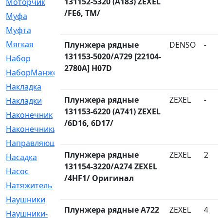
131152-5320 (A183) ZEXEL
Моторчик
[6]
/FE6, TM/
Муфа
[1]
Муфта
[9]
Мягкая
[3]
Плунжера рядные
DENSO
-
131153-5020/A729 [22104-
Набор
[6]
2780A] H07D
НаборМанжетГТЦ
[33]
Накладка
[51]
Плунжера рядные
ZEXEL
-
Накладки
[1]
131153-6220 (A741) ZEXEL
Наконечник
[743]
/6D16, 6D17/
Наконечники
[119]
Направляющая
[43]
Плунжера рядные
ZEXEL
2
Насадка
[16]
131154-3220/A274 ZEXEL
Насос
[356]
/4HF1/ Оригинал
Натяжитель
[125]
Наушники
[8]
Плунжера рядные A722
ZEXEL
4
Наушники-
[2]