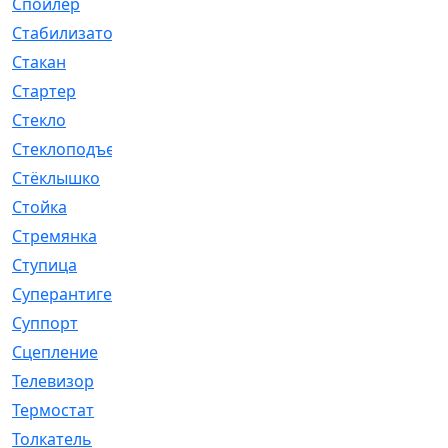
Спойлер
[29]
Стабилизатор
[596]
Стакан
[7]
Стартер
[176]
Стекло
[11]
Стеклоподъемник
[12]
Стёклышко
[20]
Стойка
[969]
Стремянка
[46]
Ступица
[775]
Суперантигель
[3]
Суппорт
[198]
Сцепление
[1]
Телевизор
[13]
Термостат
[323]
Толкатель
[4]