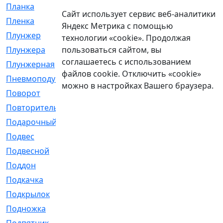
Планка
[21]
Сайт использует сервис веб-аналитики
Пленка
[1]
Яндекс Метрика с помощью
Плунжер
[1]
технологии «cookie». Продолжая
пользоваться сайтом, вы
Плунжера
[64]
соглашаетесь с использованием
Плунжерная
[91]
файлов cookie. Отключить «cookie»
Пневмоподушка
[2]
можно в настройках Вашего браузера.
Поворот
[12]
Повторитель
[86]
Подарочный
[3]
Подвес
[16]
Подвесной
[7]
Поддон
[18]
Подкачка
[5]
Подкрылок
[128]
Подножка
[16]