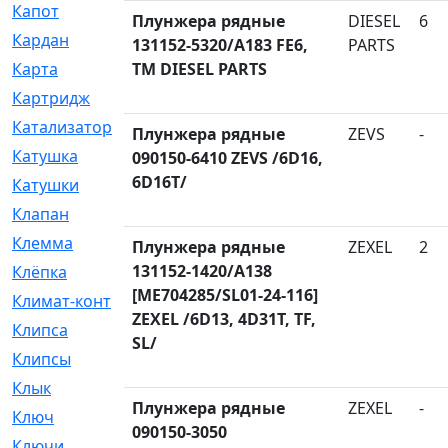
Капот
[144]
Плунжера рядные
DIESEL
6
Кардан
[131]
131152-5320/A183 FE6,
PARTS
Карта
TM DIESEL PARTS
[2]
Картридж
[250]
Катализатор
[1]
Плунжера рядные
ZEVS
-
Катушка
[2]
090150-6410 ZEVS /6D16,
6D16T/
Катушки
[291]
Клапан
[375]
Клемма
[5]
Плунжера рядные
ZEXEL
2
131152-1420/A138
Клёпка
[2]
[ME704285/SL01-24-116]
Климат-контроль
[3]
ZEXEL /6D13, 4D31T, TF,
Клипса
[21]
SL/
Клипсы
[321]
Клык
[4]
Плунжера рядные
ZEXEL
-
Ключ
[2]
090150-3050
Ключи
[3]