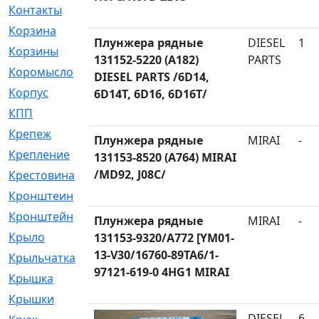
Контакты
[4]
Корзина
[1]
Плунжера рядные
DIESEL
1
Корзины
[159]
131152-5220 (A182)
PARTS
Коромысло
[6]
DIESEL PARTS /6D14,
Корпус
[41]
6D14T, 6D16, 6D16T/
КПП
[70]
Крепеж
[4]
Плунжера рядные
MIRAI
-
Крепление
[23]
131153-8520 (A764) MIRAI
/MD92, J08C/
Крестовина
[309]
Кронштеин
[1]
Кронштейн
[59]
Плунжера рядные
MIRAI
-
Крыло
[285]
131153-9320/A772 [YM01-
13-V30/16760-89TA6/1-
Крыльчатка
[17]
97121-619-0 4HG1 MIRAI
Крышка
[151]
Крышки
[4]
DIESEL
6