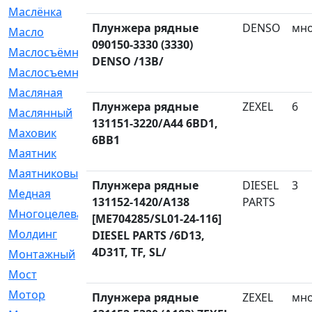
Маслёнка
[4]
Плунжера рядные
DENSO
мн
Масло
[66]
090150-3330 (3330)
Маслосъёмные
[480]
DENSO /13B/
Маслосъемные
[26]
Масляная
[1]
Плунжера рядные
ZEXEL
6
Маслянный
[54]
131151-3220/A44 6BD1,
Маховик
[6]
6BB1
Маятник
[5]
Маятниковый
[13]
Плунжера рядные
DIESEL
3
Медная
[2]
131152-1420/A138
PARTS
Многоцелевая
[1]
[ME704285/SL01-24-116]
Молдинг
[14]
DIESEL PARTS /6D13,
4D31T, TF, SL/
Монтажный
[1]
Мост
[10]
Мотор
[212]
Плунжера рядные
ZEXEL
мн