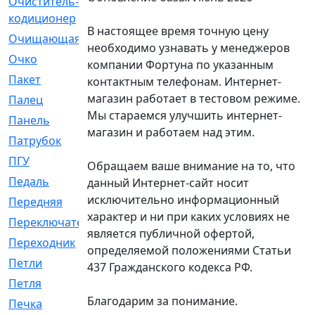
Очиститель-
[1]
кодиционер
В настоящее время точную цену
Очищающая
[1]
необходимо узнавать у менеджеров
Очко
[24]
компании Фортуна по указанным
Пакет
[1]
контактным телефонам. Интернет-
магазин работает в тестовом режиме.
Палец
[4]
Мы стараемся улучшить интернет-
Панель
[61]
магазин и работаем над этим.
Патрубок
[248]
ПГУ
[2]
Обращаем ваше внимание на то, что
Педаль
[3]
данный Интернет-сайт носит
исключительно информационный
Передняя
[22]
характер и ни при каких условиях не
Переключатель
[36]
является публичной офертой,
Переходник
[4]
определяемой положениями Статьи
Петли
[23]
437 Гражданского кодекса РФ.
Петля
[3]
Благодарим за понимание.
Печка
[3]