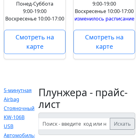
Понед-Суббота
9:00-19:00
9:00-19:00
Воскресенье
10:00-17:00
Воскресенье
10:00-17:00
изменилось расписание
Смотреть на
Смотреть на
карте
карте
Плунжера - прайс-
5-минутная
[1]
Airbag
[18]
лист
Cтояночный
[1]
KW-106B
[0]
Искать
USB
[6]
Автомобильное
[6]