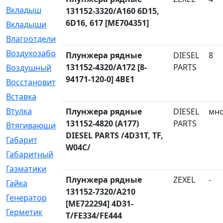
Вкладыш
[41]
131152-3320/A160 6D15,
6D16, 617 [ME704351]
Вкладыши
[1131]
Влагоотделитель
[2]
Воздухозаборник
[2]
Плунжера рядные
DIESEL
8
131152-4320/A172 [8-
PARTS
Воздушный
[1]
94171-120-0] 4BE1
Восстановительный
[1]
Вставка
[168]
Втулка
[1875]
Плунжера рядные
DIESEL
мн
131152-4820 (A177)
PARTS
Втягивающий
[22]
DIESEL PARTS /4D31T, TF,
Габарит
[286]
W04C/
Габаритный
[6]
Газматики
[117]
Плунжера рядные
ZEXEL
-
Гайка
[104]
131152-7320/A210
Генератор
[148]
[ME722294] 4D31-
Герметик
[15]
T/FE334/FE444