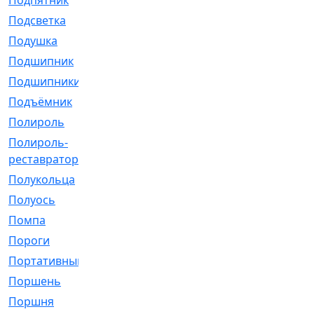
Подпятник
[1]
Подсветка
[1]
Подушка
[1540]
Подшипник
[1825]
Подшипники
[106]
Подъёмник
[1]
Полироль
[1]
Полироль-
[1]
реставратор
Полукольца
[107]
Полуось
[43]
Помпа
[537]
Пороги
[1]
Портативный
[1]
Поршень
[5]
Поршня
[833]