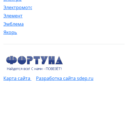
Электромотор
[1]
Элемент
[5]
Эмблема
[1]
Якорь
[4]
Карта сайта
Разработка сайта sdep.ru