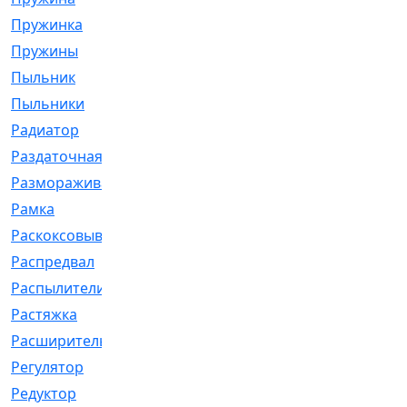
Пружинка
[1]
Пружины
[326]
Пыльник
[1202]
Пыльники
[5]
Радиатор
[916]
Раздаточная
[1]
Размораживатель
[1]
Рамка
[29]
Раскоксовывание
[4]
Распредвал
[41]
Распылители
[226]
Растяжка
[1]
Расширительный
[9]
Регулятор
[5]
Редуктор
[17]