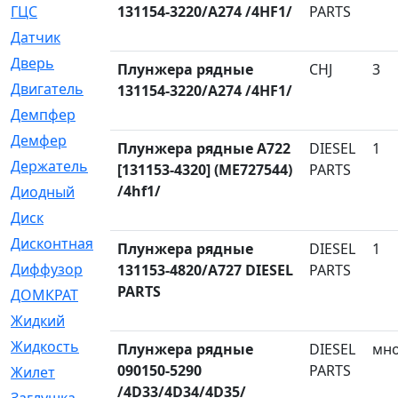
ГЦС
131154-3220/A274 /4HF1/
[74]
PARTS
Датчик
[969]
Дверь
[249]
Плунжера рядные
CHJ
3
Двигатель
[64]
131154-3220/A274 /4HF1/
Демпфер
[2]
Демфер
[1]
Плунжера рядные A722
DIESEL
1
Держатель
[5]
[131153-4320] (ME727544)
PARTS
/4hf1/
Диодный
[3]
Диск
[418]
Дисконтная
[1]
Плунжера рядные
DIESEL
1
Диффузор
[1]
131153-4820/A727 DIESEL
PARTS
PARTS
ДОМКРАТ
[1]
Жидкий
[5]
Жидкость
[80]
Плунжера рядные
DIESEL
мн
090150-5290
PARTS
Жилет
[1]
/4D33/4D34/4D35/