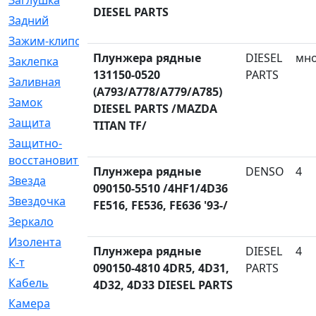
Заглушка
[21]
DIESEL PARTS
Задний
[528]
Зажим-клипса
[1]
Плунжера рядные
DIESEL
мн
Заклепка
[1]
131150-0520
PARTS
Заливная
[4]
(A793/A778/A779/A785)
Замок
[12]
DIESEL PARTS /MAZDA
Защита
[79]
TITAN TF/
Защитно-
[4]
восстановительный
Плунжера рядные
DENSO
4
Звезда
[1]
090150-5510 /4HF1/4D36
Звездочка
[5]
FE516, FE536, FE636 '93-/
Зеркало
[369]
Изолента
[1]
Плунжера рядные
DIESEL
4
К-т
[13]
090150-4810 4DR5, 4D31,
PARTS
Кабель
[50]
4D32, 4D33 DIESEL PARTS
Камера
[4]