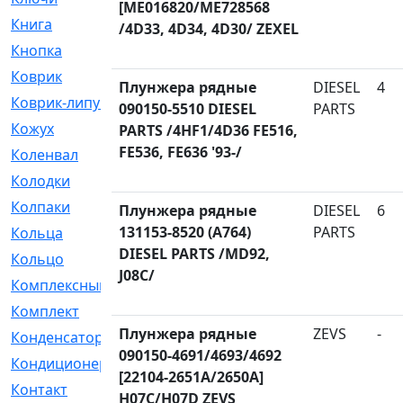
[ME016820/ME728568
Книга
[293]
/4D33, 4D34, 4D30/ ZEXEL
Кнопка
[3]
Коврик
[1]
Плунжера рядные
DIESEL
4
Коврик-липучка
[2]
090150-5510 DIESEL
PARTS
Кожух
[4]
PARTS /4HF1/4D36 FE516,
FE536, FE636 '93-/
Коленвал
[38]
Колодки
[2151]
Колпаки
[5]
Плунжера рядные
DIESEL
6
131153-8520 (A764)
PARTS
Кольца
[1164]
DIESEL PARTS /MD92,
Кольцо
[272]
J08C/
Комплексный
[1]
Комплект
[196]
Плунжера рядные
ZEVS
-
Конденсатор
[1]
090150-4691/4693/4692
Кондиционер
[2]
[22104-2651A/2650A]
Контакт
[3]
H07C/H07D ZEVS