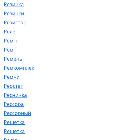
Резинка
[15]
Резинки
[6]
Резистор
[1]
Реле
[20]
Рем-т
[7]
Рем.
[2]
Ремень
[2060]
Ремкомплект
[1924]
Ремни
[21]
Реостат
[1]
Ресничка
[25]
Рессора
[51]
Рессорный
[107]
Решетка
[21]
Решётка
[101]