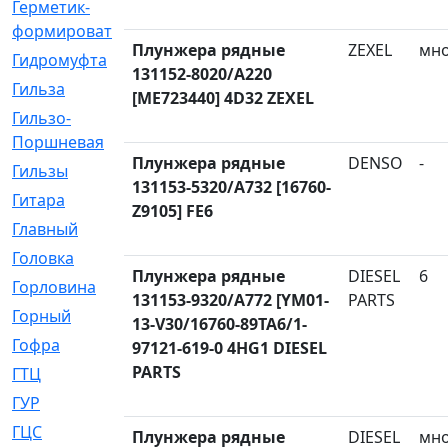
Герметик-
[3]
формирователь
Плунжера рядные
ZEXEL
мн
Гидромуфта
[47]
131152-8020/A220
Гильза
[56]
[ME723440] 4D32 ZEXEL
Гильзо-
[13]
Поршневая
Плунжера рядные
DENSO
-
Гильзы
[259]
131153-5320/A732 [16760-
Гитара
[7]
Z9105] FE6
Главный
[29]
Головка
[28]
Плунжера рядные
DIESEL
6
Горловина
[14]
131153-9320/A772 [YM01-
PARTS
Горный
[1]
13-V30/16760-89TA6/1-
Гофра
[86]
97121-619-0 4HG1 DIESEL
PARTS
ГТЦ
[96]
ГУР
[34]
ГЦC
[6]
Плунжера рядные
DIESEL
мн