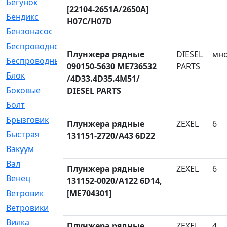
Бегунок
[21]
[22104-2651A/2650A]
Бендикс
[26]
H07C/H07D
Бензонасос
[17]
Беспроводное
[2]
Плунжера рядные
DIESEL
мн
Беспроводные
[1]
090150-5630 ME736532
PARTS
Блок
[81]
/4D33.4D35.4M51/
Боковые
[4]
DIESEL PARTS
Болт
[247]
Брызговик
[77]
Плунжера рядные
ZEXEL
6
Быстрая
[2]
131151-2720/A43 6D22
Вакуум
[23]
Вал
[194]
Плунжера рядные
ZEXEL
6
Венец
[16]
131152-0020/A122 6D14,
Ветровик
[ME704301]
[132]
Ветровики
[2]
Вилка
[15]
Плунжера рядные
ZEXEL
4