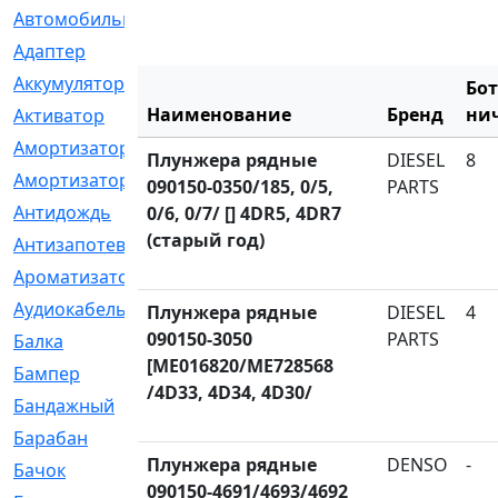
Автомобильный
[6]
Адаптер
[3]
Аккумулятор
[2]
Бо
Наименование
Бренд
ни
Активатор
[1]
Амортизатор
[608]
Плунжера рядные
DIESEL
8
Амортизаторы
[21]
090150-0350/185, 0/5,
PARTS
Антидождь
[1]
0/6, 0/7/ [] 4DR5, 4DR7
(старый год)
Антизапотеватель
[1]
Ароматизатор
[35]
Аудиокабель
[2]
Плунжера рядные
DIESEL
4
090150-3050
PARTS
Балка
[58]
[ME016820/ME728568
Бампер
[137]
/4D33, 4D34, 4D30/
Бандажный
[6]
Барабан
[5]
Плунжера рядные
DENSO
-
Бачок
[40]
090150-4691/4693/4692