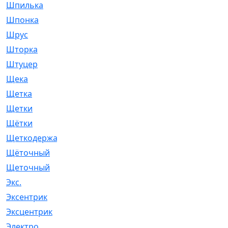
Шпилька
[215]
Шпонка
[19]
Шрус
[1107]
Шторка
[6]
Штуцер
[8]
Щека
[18]
Щетка
[31]
Щетки
[58]
Щётки
[124]
Щеткодержатель
[14]
Щёточный
[7]
Щеточный
[1]
Экс.
[4]
Эксентрик
[1]
Эксцентрик
[67]
Электро
[1]