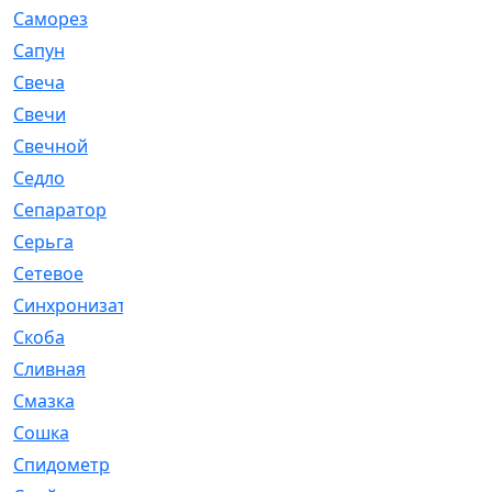
Саморез
[23]
Сапун
[33]
Свеча
[457]
Свечи
[272]
Свечной
[2]
Седло
[7]
Сепаратор
[6]
Серьга
[27]
Сетевое
[6]
Синхронизатор
[1]
Скоба
[4]
Сливная
[6]
Смазка
[24]
Сошка
[8]
Спидометр
[48]