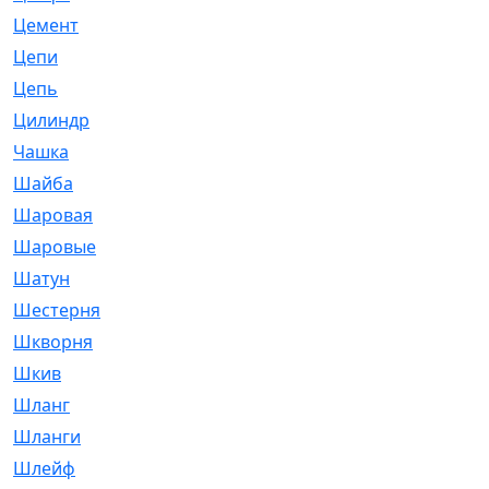
Цемент
[1]
Цепи
[314]
Цепь
[171]
Цилиндр
[55]
Чашка
[695]
Шайба
[37]
Шаровая
[900]
Шаровые
[1]
Шатун
[226]
Шестерня
[33]
Шкворня
[118]
Шкив
[129]
Шланг
[476]
Шланги
[36]
Шлейф
[70]