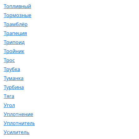
Топливный
[5]
Тормозные
[57]
Трамблёр
[54]
Трапеция
[2]
Трипоид
[16]
Тройник
[1]
Трос
[500]
Трубка
[39]
Туманка
[77]
Турбина
[69]
Тяга
[1264]
Угол
[2]
Уплотнение
[22]
Уплотнитель
[13]
Усилитель
[20]