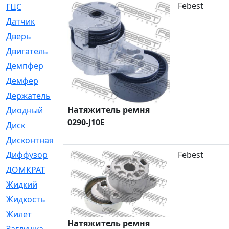
Febest
ГЦС
[74]
Датчик
[969]
Дверь
[249]
Двигатель
[64]
Демпфер
[2]
Демфер
[1]
Держатель
[5]
Натяжитель ремня
Диодный
[3]
0290-J10E
Диск
[418]
Дисконтная
[1]
Диффузор
[1]
Febest
ДОМКРАТ
[1]
Жидкий
[5]
Жидкость
[80]
Жилет
[1]
Натяжитель ремня