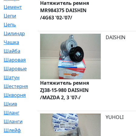
Натяжитель ремня
Цемент
[1]
MR984375 DAISHIN
Цепи
[314]
/4G63 '02-'07/
Цепь
[171]
Цилиндр
[55]
DAISHIN
Чашка
[695]
Шайба
[37]
Шаровая
[900]
Шаровые
[1]
Шатун
[226]
Натяжитель ремня
Шестерня
[33]
ZJ38-15-980 DAISHIN
Шкворня
[118]
/MAZDA 2, 3 '07-/
Шкив
[129]
Шланг
[476]
YUHOLI
Шланги
[36]
Шлейф
[70]