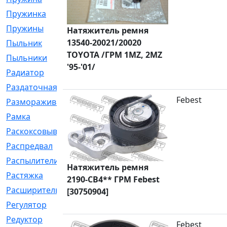
Пружинка
[1]
Пружины
[326]
Натяжитель ремня
13540-20021/20020
Пыльник
[1202]
TOYOTA /ГРМ 1MZ, 2MZ
Пыльники
[5]
'95-'01/
Радиатор
[916]
Раздаточная
[1]
Febest
Размораживатель
[1]
Рамка
[29]
Раскоксовывание
[4]
Распредвал
[41]
Распылители
[226]
Натяжитель ремня
Растяжка
[1]
2190-CB4** ГРМ Febest
Расширительный
[9]
[30750904]
Регулятор
[5]
Редуктор
[17]
Febest