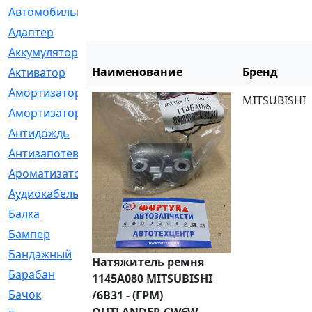
Автомобильный
[6]
Адаптер
[3]
Аккумулятор
[2]
Наименование
Бренд
Активатор
[1]
Амортизатор
[608]
MITSUBISHI
Амортизаторы
[21]
Антидождь
[1]
Антизапотеватель
[1]
Ароматизатор
[35]
Аудиокабель
[2]
Балка
[58]
Бампер
[137]
Бандажный
[6]
Натяжитель ремня
Барабан
[5]
1145A080 MITSUBISHI
Бачок
[40]
/6B31 - (ГРМ)
OUTLANDER CW6W,