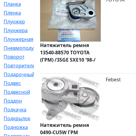
Планка
[21]
Пленка
[1]
Плунжер
[1]
Плунжера
[64]
Плунжерная
[91]
Натяжитель ремня
Пневмоподушка
[2]
13540-88570 TOYOTA
Поворот
[12]
(ГРМ) /3SGE SXE10 '98-/
Повторитель
[86]
Подарочный
[3]
Febest
Подвес
[16]
Подвесной
[7]
Поддон
[18]
Подкачка
[5]
Подкрылок
[128]
Натяжитель ремня
Подножка
[16]
0490-CU5W ГРМ