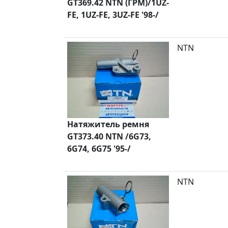
GT369.42 NTN (ГРМ)/1UZ-
FE, 1UZ-FE, 3UZ-FE '98-/
NTN
Натяжитель ремня
GT373.40 NTN /6G73,
6G74, 6G75 '95-/
NTN