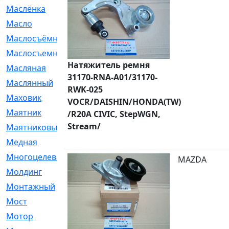
Маслёнка
[4]
Масло
[66]
Маслосъёмные
[480]
Маслосъемные
[26]
Натяжитель ремня
Масляная
[1]
31170-RNA-A01/31170-
Маслянный
[54]
RWK-025
Маховик
[6]
VOCR/DAISHIN/HONDA(TW)
Маятник
[5]
/R20A CIVIC, StepWGN,
Stream/
Маятниковый
[13]
Медная
[2]
Многоцелевая
[1]
MAZDA
Молдинг
[14]
Монтажный
[1]
Мост
[10]
Мотор
[212]