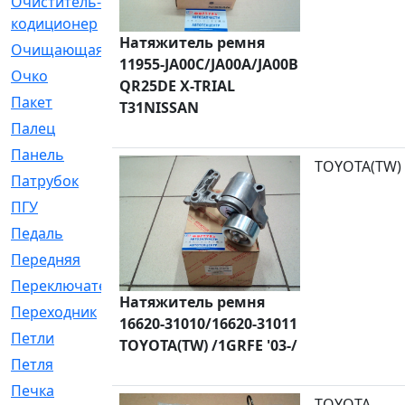
Очиститель-
[1]
кодиционер
Натяжитель ремня
Очищающая
[1]
11955-JA00C/JA00A/JA00B
Очко
[24]
QR25DE X-TRIAL
Пакет
[1]
T31NISSAN
Палец
[4]
Панель
[61]
TOYOTA(TW)
Патрубок
[248]
ПГУ
[2]
Педаль
[3]
Передняя
[22]
Переключатель
[36]
Натяжитель ремня
Переходник
[4]
16620-31010/16620-31011
Петли
[23]
TOYOTA(TW) /1GRFE '03-/
Петля
[3]
Печка
[3]
TOYOTA