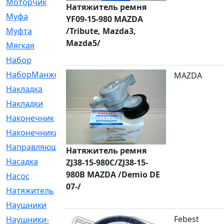
Моторчик
[6]
Натяжитель ремня
Муфа
[1]
YF09-15-980 MAZDA
Муфта
/Tribute, Mazda3,
[9]
Mazda5/
Мягкая
[3]
Набор
[6]
НаборМанжетГТЦ
[33]
MAZDA
Накладка
[51]
Накладки
[1]
Наконечник
[743]
Наконечники
[119]
Направляющая
[43]
Натяжитель ремня
Насадка
[16]
ZJ38-15-980C/ZJ38-15-
980B MAZDA /Demio DE
Насос
[356]
07-/
Натяжитель
[125]
Наушники
[8]
Febest
Наушники-
[2]