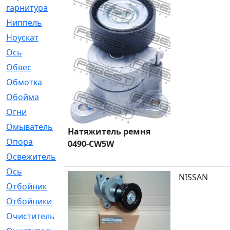
гарнитура
Ниппель
[1]
Ноускат
[53]
Оcь
[2]
Обвес
[3]
Обмотка
[4]
Обойма
[14]
Огни
[1]
Омыватель
[4]
Натяжитель ремня
Опора
[1]
0490-CW5W
Освежитель
[1]
Ось
[4]
NISSAN
Отбойник
[287]
Отбойники
[80]
Очиститель
[15]