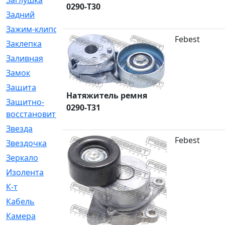
Заглушка
[21]
0290-T30
Задний
[528]
Зажим-клипса
[1]
Febest
Заклепка
[1]
Заливная
[4]
Замок
[12]
Защита
[79]
Натяжитель ремня
Защитно-
[4]
0290-T31
восстановительный
Звезда
[1]
Febest
Звездочка
[5]
Зеркало
[369]
Изолента
[1]
К-т
[13]
Кабель
[50]
Камера
[4]