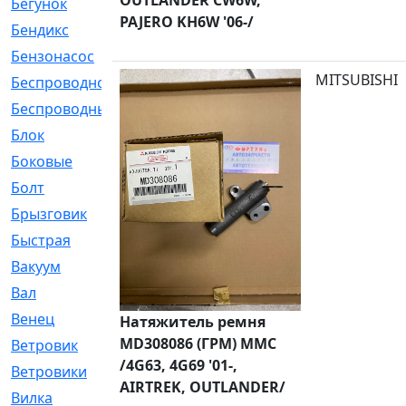
Бегунок
[21]
PAJERO KH6W '06-/
Бендикс
[26]
Бензонасос
[17]
MITSUBISHI
Беспроводное
[2]
Беспроводные
[1]
Блок
[81]
Боковые
[4]
Болт
[247]
Брызговик
[77]
Быстрая
[2]
Вакуум
[23]
Вал
[194]
Венец
[16]
Натяжитель ремня
MD308086 (ГРМ) MMC
Ветровик
[132]
/4G63, 4G69 '01-,
Ветровики
[2]
AIRTREK, OUTLANDER/
Вилка
[15]