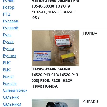
Ролик
[790]
Натяжитель ремня ГРМ
13540-50030 TOYOTA
Ротор
[2]
/1UZ-FE, 1UZ-FE, 3UZ-FE
РТЦ
[475]
'98-/
Рулевая
[974]
Рулевой
[585]
HONDA
Руль
[12]
Ручка
[29]
Ручки
[3]
Ручник
[11]
РЦC
[12]
Натяжитель ремня
РЦС
[84]
14520-P13-013/14520-P13-
Рычаг
[588]
003] F20B, F22B, H22A
Рычаги
[3]
(ГРМ) HONDA
Сайлентблок
[4208]
Сальник
[4340]
SUBARU
Сальники
[123]