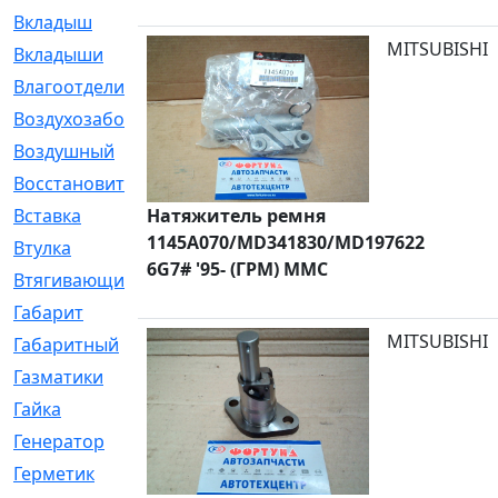
Вкладыш
[41]
MITSUBISHI
Вкладыши
[1131]
Влагоотделитель
[2]
Воздухозаборник
[2]
Воздушный
[1]
Восстановительный
[1]
Вставка
Натяжитель ремня
[168]
1145A070/MD341830/MD197622
Втулка
[1875]
6G7# '95- (ГРМ) MMC
Втягивающий
[22]
Габарит
[286]
MITSUBISHI
Габаритный
[6]
Газматики
[117]
Гайка
[104]
Генератор
[148]
Герметик
[15]