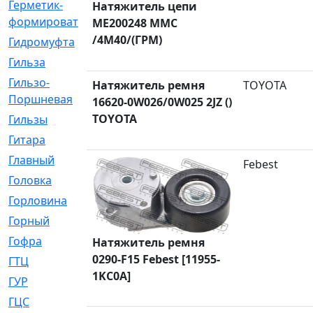
Герметик-
[3]
Натяжитель цепи
формирователь
ME200248 MMC
/4M40/(ГРМ)
Гидромуфта
[47]
Гильза
[56]
Гильзо-
[13]
Натяжитель ремня
TOYOTA
Поршневая
16620-0W026/0W025 2JZ ()
TOYOTA
Гильзы
[259]
Гитара
[7]
Главный
[29]
Febest
Головка
[28]
Горловина
[14]
Горный
[1]
Гофра
[86]
Натяжитель ремня
0290-F15 Febest [11955-
ГТЦ
[96]
1KC0A]
ГУР
[34]
ГЦC
[6]