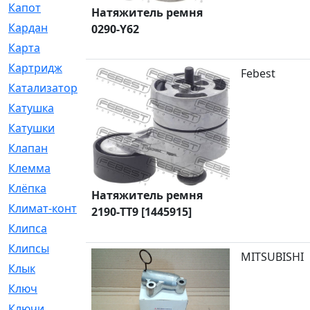
Капот
[144]
Натяжитель ремня
Кардан
[131]
0290-Y62
Карта
[2]
Картридж
[250]
Febest
Катализатор
[1]
Катушка
[2]
Катушки
[291]
Клапан
[375]
Клемма
[5]
Клёпка
[2]
Натяжитель ремня
Климат-контроль
[3]
2190-TT9 [1445915]
Клипса
[21]
Клипсы
[321]
MITSUBISHI
Клык
[4]
Ключ
[2]
Ключи
[3]