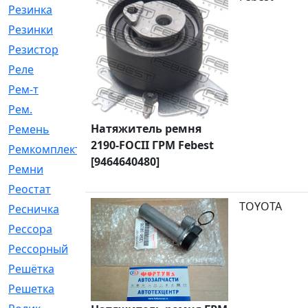
Резинка
[15]
Резинки
[6]
Резистор
[1]
Реле
[20]
Рем-т
[7]
Рем.
[2]
Натяжитель ремня
Ремень
[2060]
2190-FOCII ГРМ Febest
Ремкомплект
[1924]
[9464640480]
Ремни
[21]
Реостат
[1]
TOYOTA
Ресничка
[25]
Рессора
[51]
Рессорный
[107]
Решётка
[101]
Решетка
[21]