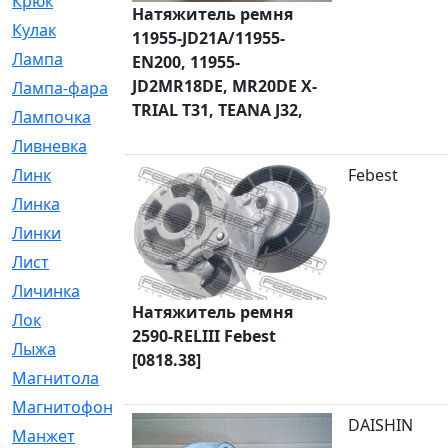
Крюк
[1]
Натяжитель ремня
Кулак
[9]
11955-JD21A/11955-
Лампа
[128]
EN200, 11955-
JD2MR18DE, MR20DE X-
Лампа-фара
[4]
TRIAL T31, TEANA J32,
Лампочка
[209]
Ливневка
[66]
Линк
[3]
Febest
Линка
[64]
Линки
[913]
Лист
[144]
Личинка
[3]
Натяжитель ремня
Лок
[1]
2590-RELIII Febest
Лыжа
[23]
[0818.38]
Магнитола
[11]
Магнитофон
[1]
DAISHIN
Манжет
[194]