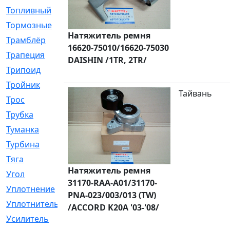
Топливный
[5]
Тормозные
[57]
Натяжитель ремня
Трамблёр
[54]
16620-75010/16620-75030
Трапеция
[2]
DAISHIN /1TR, 2TR/
Трипоид
[16]
Тройник
[1]
Тайвань
Трос
[500]
Трубка
[39]
Туманка
[77]
Турбина
[69]
Тяга
[1264]
Натяжитель ремня
Угол
[2]
31170-RAA-A01/31170-
Уплотнение
[22]
PNA-023/003/013 (TW)
Уплотнитель
[13]
/ACCORD K20A '03-'08/
Усилитель
[20]