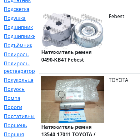
Подпятник
[1]
Подсветка
[1]
Febest
Подушка
[1540]
Подшипник
[1825]
Подшипники
[106]
Подъёмник
[1]
Натяжитель ремня
Полироль
[1]
0490-KB4T Febest
Полироль-
[1]
реставратор
Полукольца
[107]
TOYOTA
Полуось
[43]
Помпа
[537]
Пороги
[1]
Портативный
[1]
Поршень
[5]
Натяжитель ремня
Поршня
13540-17011 TOYOTA /
[833]