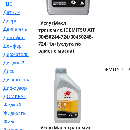
ГЦС
[74]
Датчик
[969]
Дверь
[249]
_УслугМасл
Двигатель
[64]
трансмис.IDEMITSU ATF
30450244-724/30450248-
Демпфер
[2]
724 (1л) (услуга по
Демфер
[1]
замене масла)
Держатель
[5]
Диодный
[3]
IDEMITSU
Диск
[418]
Дисконтная
[1]
Диффузор
[1]
ДОМКРАТ
[1]
Жидкий
[5]
Жидкость
[80]
Жилет
[1]
_УслугМасл трансмис.