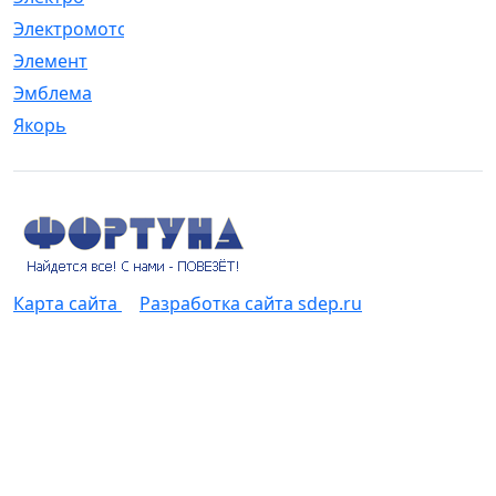
Электромотор
[1]
Элемент
[5]
Эмблема
[1]
Якорь
[4]
Карта сайта
Разработка сайта sdep.ru