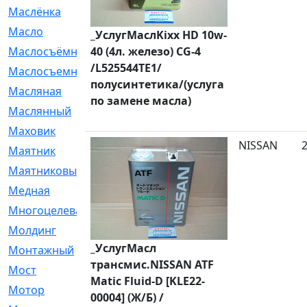
Маслёнка
[4]
Масло
[66]
_УслугМаслKixx HD 10w-
Маслосъёмные
40 (4л. железо) CG-4
[480]
/L525544TE1/
Маслосъемные
[26]
полусинтетика/(услуга
Масляная
[1]
по замене масла)
Маслянный
[54]
Маховик
[6]
NISSAN
Маятник
[5]
Маятниковый
[13]
Медная
[2]
Многоцелевая
[1]
Молдинг
[14]
_УслугМасл
Монтажный
[1]
трансмис.NISSAN ATF
Мост
[10]
Matic Fluid-D [KLE22-
Мотор
[212]
00004] (Ж/Б) /