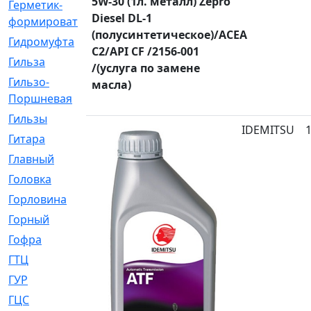
5W-30 (1л. металл) Zepro
Герметик-
[3]
Diesel DL-1
формирователь
(полусинтетическое)/ACEA
Гидромуфта
[47]
C2/API CF /2156-001
Гильза
[56]
/(услуга по замене
Гильзо-
[13]
масла)
Поршневая
Гильзы
[259]
IDEMITSU
Гитара
[7]
Главный
[29]
Головка
[28]
Горловина
[14]
Горный
[1]
Гофра
[86]
ГТЦ
[96]
ГУР
[34]
ГЦC
[6]