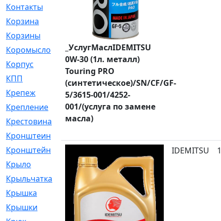
Контакты
[4]
Корзина
[1]
Корзины
[159]
_УслугМаслIDEMITSU
Коромысло
[6]
0W-30 (1л. металл)
Корпус
[41]
Touring PRO
КПП
[70]
(синтетическое)/SN/CF/GF-
Крепеж
[4]
5/3615-001/4252-
001/(услуга по замене
Крепление
[23]
масла)
Крестовина
[309]
Кронштеин
[1]
Кронштейн
[59]
IDEMITSU
Крыло
[285]
Крыльчатка
[17]
Крышка
[151]
Крышки
[4]