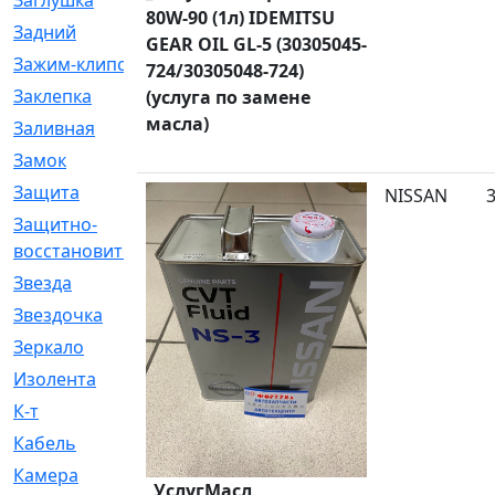
Заглушка
[21]
80W-90 (1л) IDEMITSU
Задний
[528]
GEAR OIL GL-5 (30305045-
Зажим-клипса
[1]
724/30305048-724)
Заклепка
[1]
(услуга по замене
масла)
Заливная
[4]
Замок
[12]
Защита
[79]
NISSAN
Защитно-
[4]
восстановительный
Звезда
[1]
Звездочка
[5]
Зеркало
[369]
Изолента
[1]
К-т
[13]
Кабель
[50]
Камера
[4]
_УслугМасл