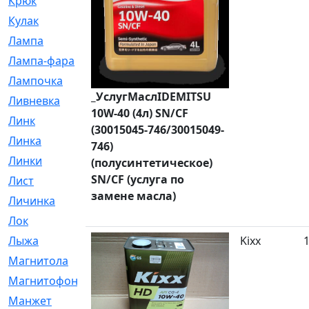
Крюк
[1]
Кулак
[9]
Лампа
[128]
Лампа-фара
[4]
Лампочка
[209]
_УслугМаслIDEMITSU
Ливневка
[66]
10W-40 (4л) SN/CF
Линк
[3]
(30015045-746/30015049-
Линка
[64]
746)
Линки
[913]
(полусинтетическое)
SN/CF (услуга по
Лист
[144]
замене масла)
Личинка
[3]
Лок
[1]
Лыжа
[23]
Kixx
Магнитола
[11]
Магнитофон
[1]
Манжет
[194]