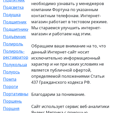
Подпятник
[1]
необходимо узнавать у менеджеров
Подсветка
[1]
компании Фортуна по указанным
Подушка
[1540]
контактным телефонам. Интернет-
магазин работает в тестовом режиме.
Подшипник
[1825]
Мы стараемся улучшить интернет-
Подшипники
[106]
магазин и работаем над этим.
Подъёмник
[1]
Полироль
[1]
Обращаем ваше внимание на то, что
Полироль-
[1]
данный Интернет-сайт носит
реставратор
исключительно информационный
характер и ни при каких условиях не
Полукольца
[107]
является публичной офертой,
Полуось
[43]
определяемой положениями Статьи
Помпа
[537]
437 Гражданского кодекса РФ.
Пороги
[1]
Портативный
[1]
Благодарим за понимание.
Поршень
[5]
Сайт использует сервис веб-аналитики
Поршня
[833]
Яндекс Метрика с помощью