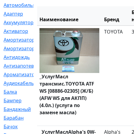
Автомобильный
[6]
Адаптер
[3]
Наименование
Бренд
Аккумулятор
[2]
Активатор
[1]
TOYOTA
Амортизатор
[608]
Амортизаторы
[21]
Антидождь
[1]
Антизапотеватель
[1]
Ароматизатор
[35]
_УслугМасл
Аудиокабель
[2]
трансмис.TOYOTA ATF
WS [08886-02305] (Ж/Б)
Балка
[58]
(AFW WS для АКПП)
Бампер
[137]
(4.0л.) (услуга по
Бандажный
[6]
замене масла)
Барабан
[5]
Бачок
[40]
_УслугМаслAlpha's 0W-
Alpha's