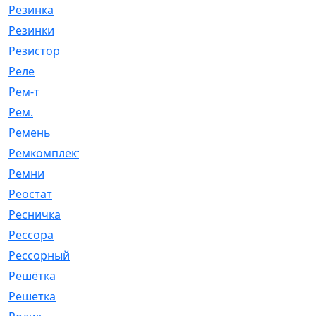
Резинка
[15]
Резинки
[6]
Резистор
[1]
Реле
[20]
Рем-т
[7]
Рем.
[2]
Ремень
[2060]
Ремкомплект
[1924]
Ремни
[21]
Реостат
[1]
Ресничка
[25]
Рессора
[51]
Рессорный
[107]
Решётка
[101]
Решетка
[21]