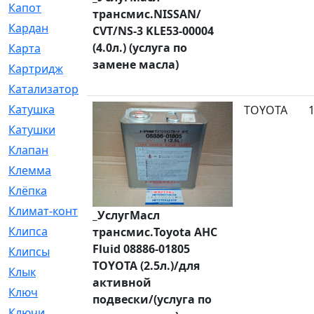
Капот
[144]
трансмис.NISSAN/
Кардан
[131]
CVT/NS-3 KLE53-00004
(4.0л.) (услуга по
Карта
[2]
замене масла)
Картридж
[250]
Катализатор
[1]
Катушка
[2]
TOYOTA
Катушки
[291]
Клапан
[375]
Клемма
[5]
Клёпка
[2]
Климат-контроль
[3]
_УслугМасл
Клипса
[21]
трансмис.Toyota AHC
Fluid 08886-01805
Клипсы
[321]
TOYOTA (2.5л.)/для
Клык
[4]
активной
Ключ
[2]
подвески/(услуга по
Ключи
[3]