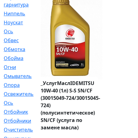
гарнитура
Ниппель
[1]
Ноускат
[53]
Оcь
[2]
Обвес
[3]
Обмотка
[4]
Обойма
[14]
Огни
[1]
Омыватель
[4]
_УслугМаслIDEMITSU
Опора
[1]
10W-40 (1л) S-S SN/CF
Освежитель
[1]
(30015049-724/30015045-
Ось
[4]
724)
Отбойник
[287]
(полусинтетическое)
SN/CF (услуга по
Отбойники
[80]
замене масла)
Очиститель
[15]