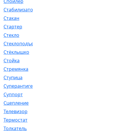
Спойлер
[29]
Стабилизатор
[596]
Стакан
[7]
Стартер
[176]
Стекло
[11]
Стеклоподъемник
[12]
Стёклышко
[20]
Стойка
[969]
Стремянка
[46]
Ступица
[775]
Суперантигель
[3]
Суппорт
[198]
Сцепление
[1]
Телевизор
[13]
Термостат
[323]
Толкатель
[4]