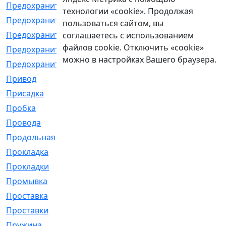
Предохранитель
[32]
технологии «cookie». Продолжая
Предохранитель_б
[18]
пользоваться сайтом, вы
Предохранитель_м
[21]
соглашаетесь с использованием
файлов cookie. Отключить «cookie»
Предохранитель_фл.
[13]
можно в настройках Вашего браузера.
Предохранительная
[2]
Привод
[198]
Присадка
[2]
Пробка
[1]
Провода
[231]
Продольная
[1]
Прокладка
[2726]
Прокладки
[25]
Промывка
[13]
Проставка
[58]
Проставки
[38]
Пружина
[23]