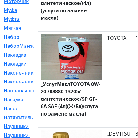
Моторчик
[6]
синтетическое/(4л)
Муфа
[1]
(услуга по замене
масла)
Муфта
[9]
Мягкая
[3]
Набор
[6]
TOYOTA
НаборМанжетГТЦ
[33]
Накладка
[51]
Накладки
[1]
Наконечник
[743]
Наконечники
[119]
_УслугМаслTOYOTA 0W-
Направляющая
[43]
20 /08880-13205/
синтетическое/SP GF-
Насадка
[16]
6A SAE (4л)(Ж/Б)(услуга
Насос
[356]
по замене масла)
Натяжитель
[125]
Наушники
[8]
IDEMITSU
Наушники-
[2]