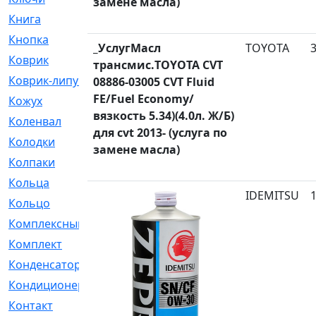
замене масла)
Книга
[293]
Кнопка
[3]
_УслугМасл
TOYOTA
Коврик
[1]
трансмис.TOYOTA CVT
Коврик-липучка
[2]
08886-03005 CVT Fluid
FE/Fuel Economy/
Кожух
[4]
вязкость 5.34)(4.0л. Ж/Б)
Коленвал
[38]
для cvt 2013- (услуга по
Колодки
[2151]
замене масла)
Колпаки
[5]
Кольца
[1164]
IDEMITSU
Кольцо
[272]
Комплексный
[1]
Комплект
[196]
Конденсатор
[1]
Кондиционер
[2]
Контакт
[3]