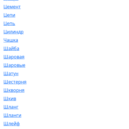
Цемент
[1]
Цепи
[314]
Цепь
[171]
Цилиндр
[55]
Чашка
[695]
Шайба
[37]
Шаровая
[900]
Шаровые
[1]
Шатун
[226]
Шестерня
[33]
Шкворня
[118]
Шкив
[129]
Шланг
[476]
Шланги
[36]
Шлейф
[70]