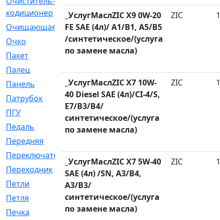
Очиститель-
[1]
кодиционер
_УслугМаслZIC X9 0W-20
ZIC
Очищающая
FE SAE (4л)/ A1/B1, A5/B5
[1]
/синтетическое/(услуга
Очко
[24]
по замене масла)
Пакет
[1]
Палец
[4]
_УслугМаслZIC X7 10W-
ZIC
Панель
[61]
40 Diesel SAE (4л)/CI-4/S,
Патрубок
[248]
E7/B3/B4/
ПГУ
[2]
синтетическое/(услуга
Педаль
[3]
по замене масла)
Передняя
[22]
Переключатель
[36]
_УслугМаслZIC X7 5W-40
ZIC
Переходник
[4]
SAE (4л) /SN, A3/B4,
Петли
[23]
A3/B3/
синтетическое/(услуга
Петля
[3]
по замене масла)
Печка
[3]