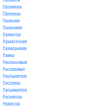
Пружинка
[1]
Пружины
[326]
Пыльник
[1202]
Пыльники
[5]
Радиатор
[916]
Раздаточная
[1]
Размораживатель
[1]
Рамка
[29]
Раскоксовывание
[4]
Распредвал
[41]
Распылители
[226]
Растяжка
[1]
Расширительный
[9]
Регулятор
[5]
Редуктор
[17]