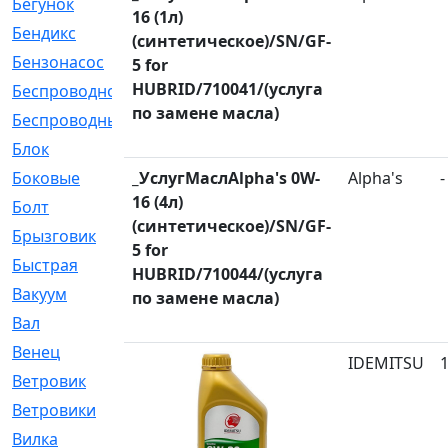
Бегунок
[21]
16 (1л)
Бендикс
[26]
(синтетическое)/SN/GF-
Бензонасос
[17]
5 for
HUBRID/710041/(услуга
Беспроводное
[2]
по замене масла)
Беспроводные
[1]
Блок
[81]
Боковые
_УслугМаслAlpha's 0W-
[4]
Alpha's
-
16 (4л)
Болт
[247]
(синтетическое)/SN/GF-
Брызговик
[77]
5 for
Быстрая
[2]
HUBRID/710044/(услуга
Вакуум
[23]
по замене масла)
Вал
[194]
Венец
[16]
IDEMITSU
Ветровик
[132]
Ветровики
[2]
Вилка
[15]