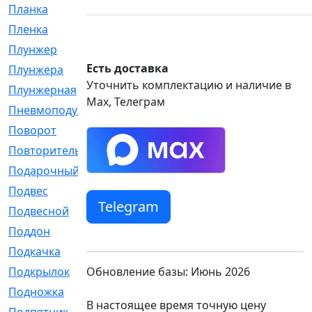
Планка
[21]
Пленка
[1]
Плунжер
[1]
Есть доставка
Плунжера
[64]
Уточнить комплектацию и наличие в
Плунжерная
[91]
Max, Телеграм
Пневмоподушка
[2]
Поворот
[12]
Повторитель
[86]
Подарочный
[3]
Подвес
[16]
Telegram
Подвесной
[7]
Поддон
[18]
Подкачка
[5]
Обновление базы: Июнь 2026
Подкрылок
[128]
Подножка
[16]
В настоящее время точную цену