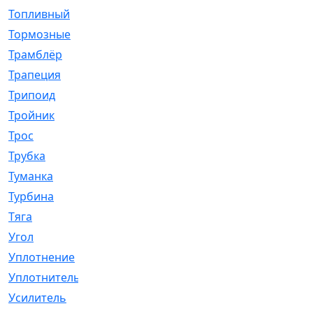
Топливный
[5]
Тормозные
[57]
Трамблёр
[54]
Трапеция
[2]
Трипоид
[16]
Тройник
[1]
Трос
[500]
Трубка
[39]
Туманка
[77]
Турбина
[69]
Тяга
[1264]
Угол
[2]
Уплотнение
[22]
Уплотнитель
[13]
Усилитель
[20]