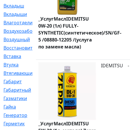
Вкладыш
[41]
Вкладыши
[1131]
_УслугМаслIDEMITSU
Влагоотделитель
[2]
0W-20 (1л) FULLY-
Воздухозаборник
[2]
SYNTHETIC(синтетическое)/SN/GF-
Воздушный
[1]
5 /08880-12205 /(услуга
по замене масла)
Восстановительный
[1]
Вставка
[168]
Втулка
[1875]
IDEMITSU
-
Втягивающий
[22]
Габарит
[286]
Габаритный
[6]
Газматики
[117]
Гайка
[104]
Генератор
[148]
Герметик
_УслугМаслIDEMITSU
[15]