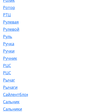
Ролик
[790]
Ротор
[2]
РТЦ
[475]
Рулевая
[974]
Рулевой
[585]
Руль
[12]
Ручка
[29]
Ручки
[3]
Ручник
[11]
РЦC
[12]
РЦС
[84]
Рычаг
[588]
Рычаги
[3]
Сайлентблок
[4208]
Сальник
[4340]
Сальники
[123]