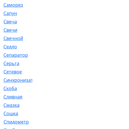
Саморез
[23]
Сапун
[33]
Свеча
[457]
Свечи
[272]
Свечной
[2]
Седло
[7]
Сепаратор
[6]
Серьга
[27]
Сетевое
[6]
Синхронизатор
[1]
Скоба
[4]
Сливная
[6]
Смазка
[24]
Сошка
[8]
Спидометр
[48]