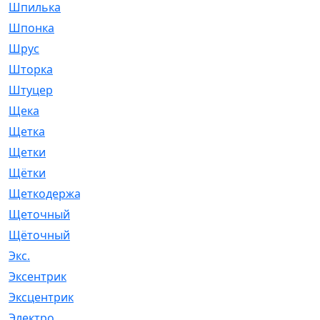
Шпилька
[215]
Шпонка
[19]
Шрус
[1107]
Шторка
[6]
Штуцер
[8]
Щека
[18]
Щетка
[31]
Щетки
[58]
Щётки
[124]
Щеткодержатель
[14]
Щеточный
[1]
Щёточный
[7]
Экс.
[4]
Эксентрик
[1]
Эксцентрик
[67]
Электро
[1]