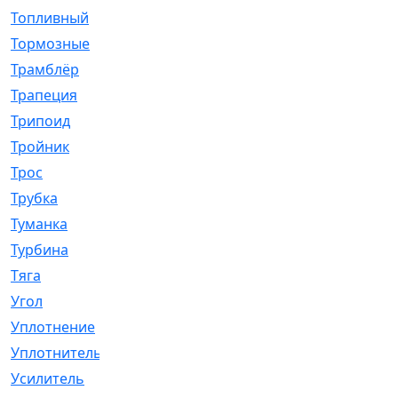
Топливный
[5]
Тормозные
[57]
Трамблёр
[54]
Трапеция
[2]
Трипоид
[16]
Тройник
[1]
Трос
[500]
Трубка
[39]
Туманка
[77]
Турбина
[69]
Тяга
[1264]
Угол
[2]
Уплотнение
[22]
Уплотнитель
[13]
Усилитель
[20]