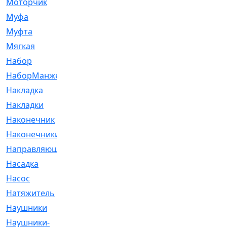
Моторчик
[6]
Муфа
[1]
Муфта
[9]
Мягкая
[3]
Набор
[6]
НаборМанжетГТЦ
[33]
Накладка
[51]
Накладки
[1]
Наконечник
[743]
Наконечники
[119]
Направляющая
[43]
Насадка
[16]
Насос
[356]
Натяжитель
[125]
Наушники
[8]
Наушники-
[2]