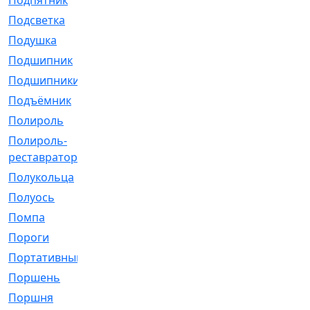
Подпятник
[1]
Подсветка
[1]
Подушка
[1540]
Подшипник
[1825]
Подшипники
[106]
Подъёмник
[1]
Полироль
[1]
Полироль-
[1]
реставратор
Полукольца
[107]
Полуось
[43]
Помпа
[537]
Пороги
[1]
Портативный
[1]
Поршень
[5]
Поршня
[833]