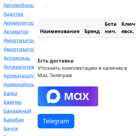
Автомобильный
[6]
Адаптер
[3]
Аккумулятор
[2]
Бота
Ключ
Наименование
Бренд
нич.
евск.
Активатор
[1]
Амортизатор
[608]
Амортизаторы
[21]
Антидождь
[1]
Есть доставка
Антизапотеватель
[1]
Уточнить комплектацию и наличие в
Max, Телеграм
Ароматизатор
[35]
Аудиокабель
[2]
Балка
[58]
Бампер
[137]
Бандажный
[6]
Барабан
[5]
Telegram
Бачок
[40]