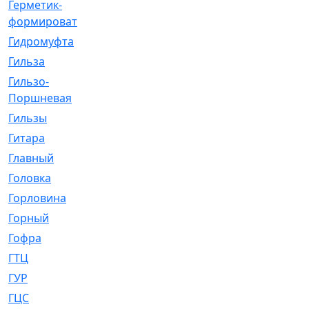
Герметик-
[3]
формирователь
Гидромуфта
[47]
Гильза
[56]
Гильзо-
[13]
Поршневая
Гильзы
[259]
Гитара
[7]
Главный
[29]
Головка
[28]
Горловина
[14]
Горный
[1]
Гофра
[86]
ГТЦ
[96]
ГУР
[34]
ГЦC
[6]