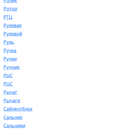
Ролик
[790]
Ротор
[2]
РТЦ
[475]
Рулевая
[974]
Рулевой
[585]
Руль
[12]
Ручка
[29]
Ручки
[3]
Ручник
[11]
РЦC
[12]
РЦС
[84]
Рычаг
[588]
Рычаги
[3]
Сайлентблок
[4208]
Сальник
[4340]
Сальники
[123]