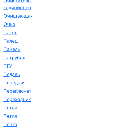
Очиститель-
[1]
кодиционер
Очищающая
[1]
Очко
[24]
Пакет
[1]
Палец
[4]
Панель
[61]
Патрубок
[248]
ПГУ
[2]
Педаль
[3]
Передняя
[22]
Переключатель
[36]
Переходник
[4]
Петли
[23]
Петля
[3]
Печка
[3]