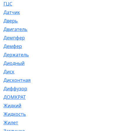
ГЦС
[74]
Датчик
[969]
Дверь
[249]
Двигатель
[64]
Демпфер
[2]
Демфер
[1]
Держатель
[5]
Диодный
[3]
Диск
[418]
Дисконтная
[1]
Диффузор
[1]
ДОМКРАТ
[1]
Жидкий
[5]
Жидкость
[80]
Жилет
[1]