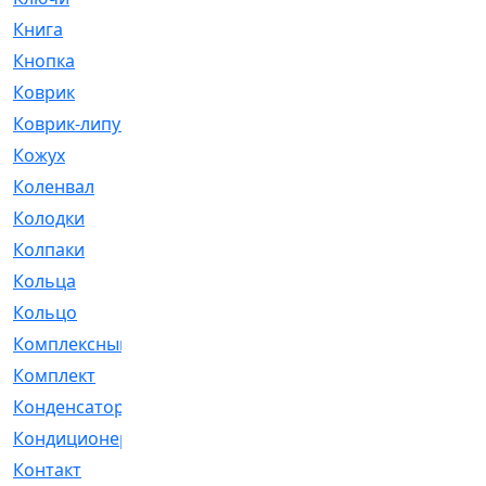
Книга
[293]
Кнопка
[3]
Коврик
[1]
Коврик-липучка
[2]
Кожух
[4]
Коленвал
[38]
Колодки
[2151]
Колпаки
[5]
Кольца
[1164]
Кольцо
[272]
Комплексный
[1]
Комплект
[196]
Конденсатор
[1]
Кондиционер
[2]
Контакт
[3]