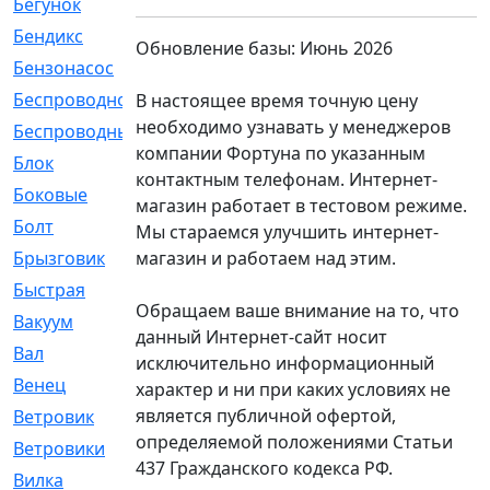
Бегунок
[21]
Бендикс
[26]
Обновление базы: Июнь 2026
Бензонасос
[17]
Беспроводное
[2]
В настоящее время точную цену
необходимо узнавать у менеджеров
Беспроводные
[1]
компании Фортуна по указанным
Блок
[81]
контактным телефонам. Интернет-
Боковые
[4]
магазин работает в тестовом режиме.
Болт
[247]
Мы стараемся улучшить интернет-
магазин и работаем над этим.
Брызговик
[77]
Быстрая
[2]
Обращаем ваше внимание на то, что
Вакуум
[23]
данный Интернет-сайт носит
Вал
[194]
исключительно информационный
Венец
[16]
характер и ни при каких условиях не
является публичной офертой,
Ветровик
[132]
определяемой положениями Статьи
Ветровики
[2]
437 Гражданского кодекса РФ.
Вилка
[15]