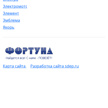
Электромотор
[1]
Элемент
[5]
Эмблема
[1]
Якорь
[4]
Карта сайта
Разработка сайта sdep.ru