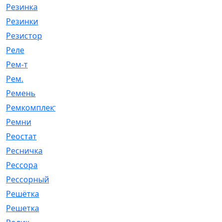
Резинка
[15]
Резинки
[6]
Резистор
[1]
Реле
[20]
Рем-т
[7]
Рем.
[2]
Ремень
[2060]
Ремкомплект
[1924]
Ремни
[21]
Реостат
[1]
Ресничка
[25]
Рессора
[51]
Рессорный
[107]
Решётка
[101]
Решетка
[21]