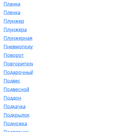
Планка
[21]
Пленка
[1]
Плунжер
[1]
Плунжера
[64]
Плунжерная
[91]
Пневмоподушка
[2]
Поворот
[12]
Повторитель
[86]
Подарочный
[3]
Подвес
[16]
Подвесной
[7]
Поддон
[18]
Подкачка
[5]
Подкрылок
[128]
Подножка
[16]