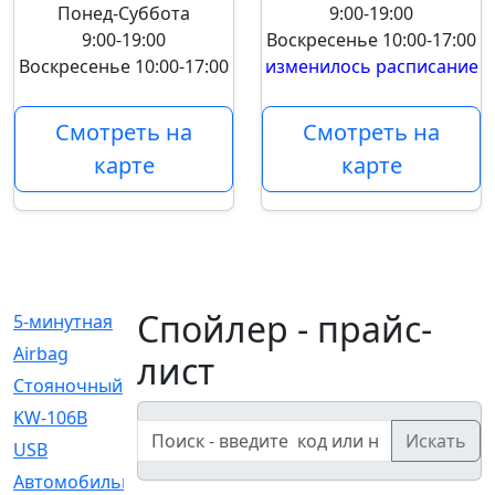
Понед-Суббота
9:00-19:00
9:00-19:00
Воскресенье
10:00-17:00
Воскресенье
10:00-17:00
изменилось расписание
Смотреть на
Смотреть на
карте
карте
Спойлер - прайс-
5-минутная
[1]
Airbag
[18]
лист
Cтояночный
[1]
KW-106B
[0]
Искать
USB
[6]
Автомобильное
[6]