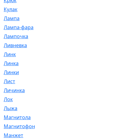
Крюк
[1]
Кулак
[9]
Лампа
[128]
Лампа-фара
[4]
Лампочка
[209]
Ливневка
[66]
Линк
[3]
Линка
[64]
Линки
[913]
Лист
[144]
Личинка
[3]
Лок
[1]
Лыжа
[23]
Магнитола
[11]
Магнитофон
[1]
Манжет
[194]