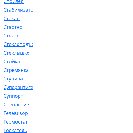
Спойлер
[29]
Стабилизатор
[596]
Стакан
[7]
Стартер
[176]
Стекло
[11]
Стеклоподъемник
[12]
Стёклышко
[20]
Стойка
[969]
Стремянка
[46]
Ступица
[775]
Суперантигель
[3]
Суппорт
[198]
Сцепление
[1]
Телевизор
[13]
Термостат
[323]
Толкатель
[4]