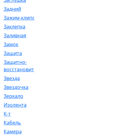
Заглушка
[21]
Задний
[528]
Зажим-клипса
[1]
Заклепка
[1]
Заливная
[4]
Замок
[12]
Защита
[79]
Защитно-
[4]
восстановительный
Звезда
[1]
Звездочка
[5]
Зеркало
[369]
Изолента
[1]
К-т
[13]
Кабель
[50]
Камера
[4]