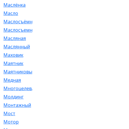
Маслёнка
[4]
Масло
[66]
Маслосъёмные
[480]
Маслосъемные
[26]
Масляная
[1]
Маслянный
[54]
Маховик
[6]
Маятник
[5]
Маятниковый
[13]
Медная
[2]
Многоцелевая
[1]
Молдинг
[14]
Монтажный
[1]
Мост
[10]
Мотор
[212]