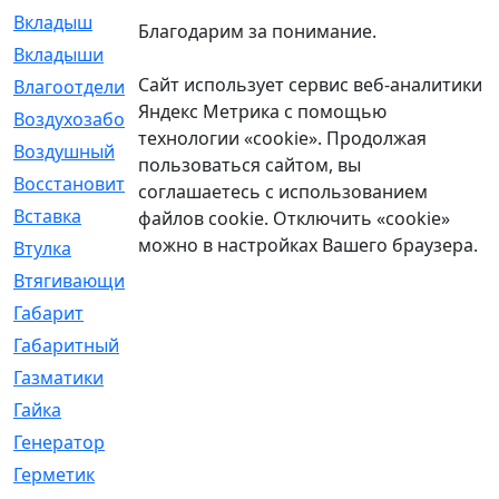
Вкладыш
[41]
Благодарим за понимание.
Вкладыши
[1131]
Сайт использует сервис веб-аналитики
Влагоотделитель
[2]
Яндекс Метрика с помощью
Воздухозаборник
[2]
технологии «cookie». Продолжая
Воздушный
[1]
пользоваться сайтом, вы
Восстановительный
[1]
соглашаетесь с использованием
Вставка
[168]
файлов cookie. Отключить «cookie»
можно в настройках Вашего браузера.
Втулка
[1875]
Втягивающий
[22]
Габарит
[286]
Габаритный
[6]
Газматики
[117]
Гайка
[104]
Генератор
[148]
Герметик
[15]