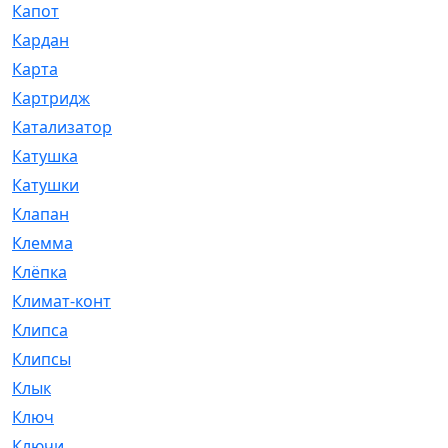
Капот
[144]
Кардан
[131]
Карта
[2]
Картридж
[250]
Катализатор
[1]
Катушка
[2]
Катушки
[291]
Клапан
[375]
Клемма
[5]
Клёпка
[2]
Климат-контроль
[3]
Клипса
[21]
Клипсы
[321]
Клык
[4]
Ключ
[2]
Ключи
[3]