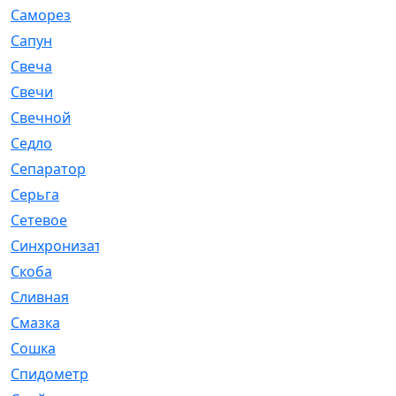
Саморез
[23]
Сапун
[33]
Свеча
[457]
Свечи
[272]
Свечной
[2]
Седло
[7]
Сепаратор
[6]
Серьга
[27]
Сетевое
[6]
Синхронизатор
[1]
Скоба
[4]
Сливная
[6]
Смазка
[24]
Сошка
[8]
Спидометр
[48]