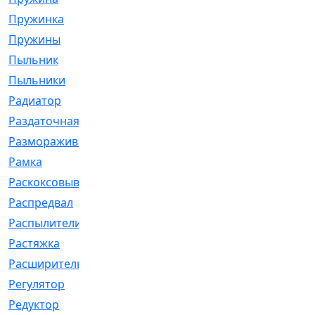
Пружинка
[1]
Пружины
[326]
Пыльник
[1202]
Пыльники
[5]
Радиатор
[916]
Раздаточная
[1]
Размораживатель
[1]
Рамка
[29]
Раскоксовывание
[4]
Распредвал
[41]
Распылители
[226]
Растяжка
[1]
Расширительный
[9]
Регулятор
[5]
Редуктор
[17]