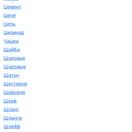
Цемент
[1]
Цепи
[314]
Цепь
[171]
Цилиндр
[55]
Чашка
[695]
Шайба
[37]
Шаровая
[900]
Шаровые
[1]
Шатун
[226]
Шестерня
[33]
Шкворня
[118]
Шкив
[129]
Шланг
[476]
Шланги
[36]
Шлейф
[70]