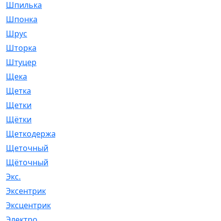
Шпилька
[215]
Шпонка
[19]
Шрус
[1107]
Шторка
[6]
Штуцер
[8]
Щека
[18]
Щетка
[31]
Щетки
[58]
Щётки
[124]
Щеткодержатель
[14]
Щеточный
[1]
Щёточный
[7]
Экс.
[4]
Эксентрик
[1]
Эксцентрик
[67]
Электро
[1]