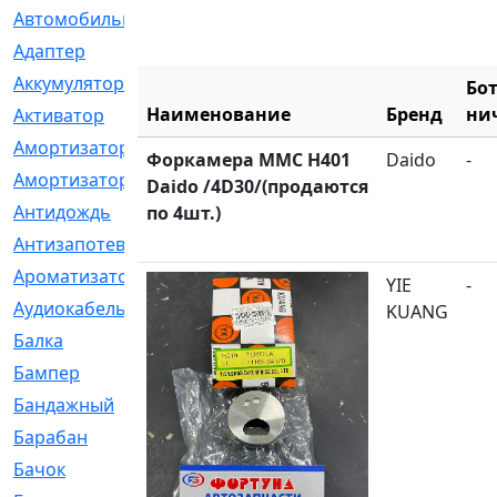
Автомобильный
[6]
Адаптер
[3]
Аккумулятор
[2]
Бо
Наименование
Бренд
ни
Активатор
[1]
Амортизатор
[608]
Форкамера MMC H401
Daido
-
Амортизаторы
[21]
Daido /4D30/(продаются
Антидождь
[1]
по 4шт.)
Антизапотеватель
[1]
Ароматизатор
[35]
YIE
-
Аудиокабель
[2]
KUANG
Балка
[58]
Бампер
[137]
Бандажный
[6]
Барабан
[5]
Бачок
[40]