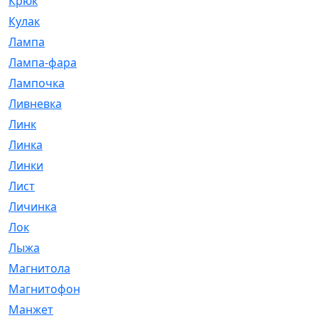
Крюк
[1]
Кулак
[9]
Лампа
[128]
Лампа-фара
[4]
Лампочка
[209]
Ливневка
[66]
Линк
[3]
Линка
[64]
Линки
[913]
Лист
[144]
Личинка
[3]
Лок
[1]
Лыжа
[23]
Магнитола
[11]
Магнитофон
[1]
Манжет
[194]