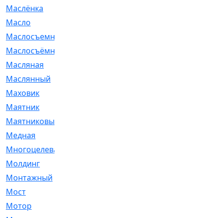
Маслёнка
[4]
Масло
[66]
Маслосъемные
[26]
Маслосъёмные
[480]
Масляная
[1]
Маслянный
[54]
Маховик
[6]
Маятник
[5]
Маятниковый
[13]
Медная
[2]
Многоцелевая
[1]
Молдинг
[14]
Монтажный
[1]
Мост
[10]
Мотор
[212]