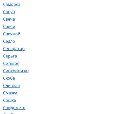
Саморез
[23]
Сапун
[33]
Свеча
[457]
Свечи
[272]
Свечной
[2]
Седло
[7]
Сепаратор
[6]
Серьга
[27]
Сетевое
[6]
Синхронизатор
[1]
Скоба
[4]
Сливная
[6]
Смазка
[24]
Сошка
[8]
Спидометр
[48]