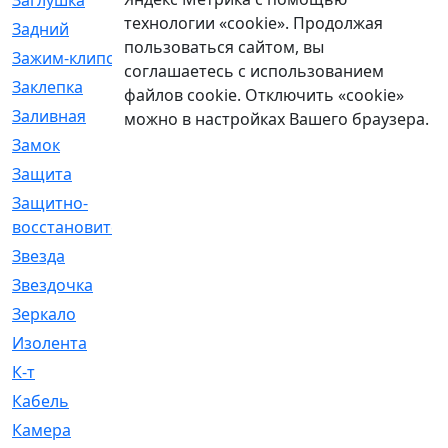
Заглушка
[21]
технологии «cookie». Продолжая
Задний
[528]
пользоваться сайтом, вы
Зажим-клипса
[1]
соглашаетесь с использованием
Заклепка
[1]
файлов cookie. Отключить «cookie»
Заливная
[4]
можно в настройках Вашего браузера.
Замок
[12]
Защита
[79]
Защитно-
[4]
восстановительный
Звезда
[1]
Звездочка
[5]
Зеркало
[369]
Изолента
[1]
К-т
[13]
Кабель
[50]
Камера
[4]