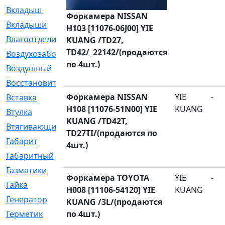
Вкладыш
[41]
Форкамера NISSAN
Вкладыши
[1131]
H103 [11076-06J00] YIE
Влагоотделитель
[2]
KUANG /TD27,
TD42/_22142/(продаются
Воздухозаборник
[2]
по 4шт.)
Воздушный
[1]
Восстановительный
[1]
Форкамера NISSAN
YIE
-
Вставка
[168]
H108 [11076-51N00] YIE
KUANG
Втулка
[1875]
KUANG /TD42T,
Втягивающий
[22]
TD27TI/(продаются по
Габарит
[286]
4шт.)
Габаритный
[6]
Газматики
[117]
Форкамера TOYOTA
YIE
-
Гайка
[104]
H008 [11106-54120] YIE
KUANG
Генератор
[148]
KUANG /3L/(продаются
Герметик
по 4шт.)
[15]