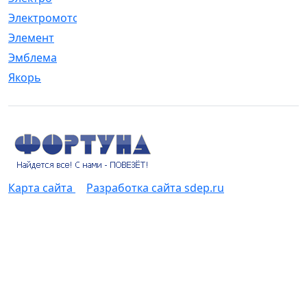
Электромотор
[1]
Элемент
[5]
Эмблема
[1]
Якорь
[4]
Карта сайта
Разработка сайта sdep.ru