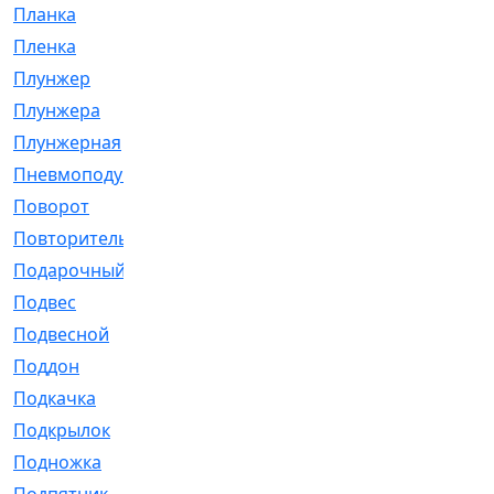
Планка
[21]
Пленка
[1]
Плунжер
[1]
Плунжера
[64]
Плунжерная
[91]
Пневмоподушка
[2]
Поворот
[12]
Повторитель
[86]
Подарочный
[3]
Подвес
[16]
Подвесной
[7]
Поддон
[18]
Подкачка
[5]
Подкрылок
[128]
Подножка
[16]