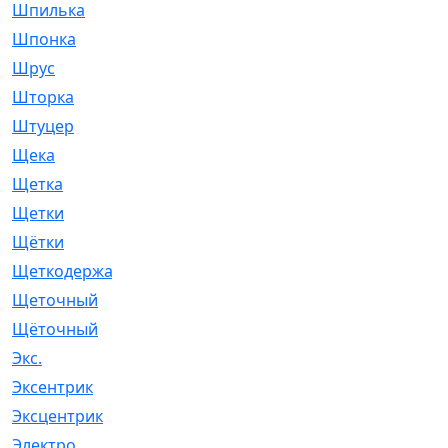
Шпилька
[215]
Шпонка
[19]
Шрус
[1107]
Шторка
[6]
Штуцер
[8]
Щека
[18]
Щетка
[31]
Щетки
[58]
Щётки
[124]
Щеткодержатель
[14]
Щеточный
[1]
Щёточный
[7]
Экс.
[4]
Эксентрик
[1]
Эксцентрик
[67]
Электро
[1]