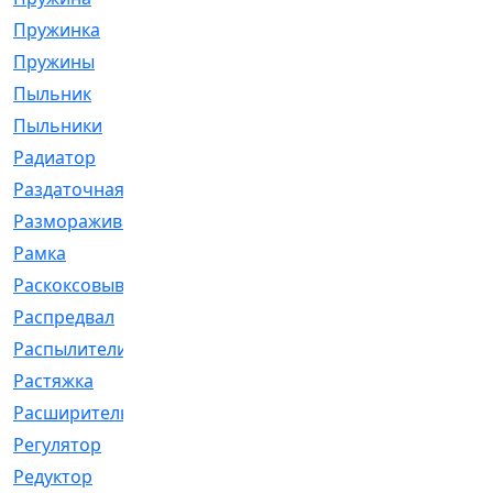
Пружинка
[1]
Пружины
[326]
Пыльник
[1202]
Пыльники
[5]
Радиатор
[916]
Раздаточная
[1]
Размораживатель
[1]
Рамка
[29]
Раскоксовывание
[4]
Распредвал
[41]
Распылители
[226]
Растяжка
[1]
Расширительный
[9]
Регулятор
[5]
Редуктор
[17]