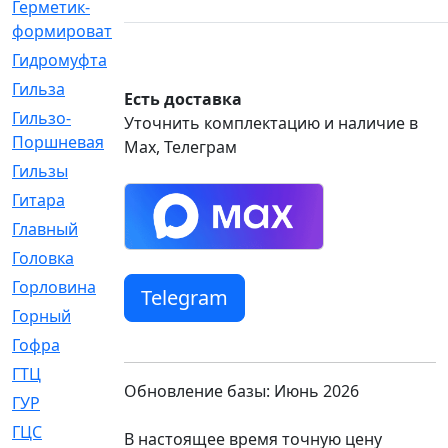
Герметик-
[3]
формирователь
Гидромуфта
[47]
Гильза
[56]
Есть доставка
Гильзо-
[13]
Уточнить комплектацию и наличие в
Поршневая
Max, Телеграм
Гильзы
[259]
Гитара
[7]
Главный
[29]
Головка
[28]
Горловина
[14]
Telegram
Горный
[1]
Гофра
[86]
ГТЦ
[96]
Обновление базы: Июнь 2026
ГУР
[34]
ГЦC
[6]
В настоящее время точную цену