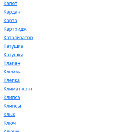
Капот
[144]
Кардан
[131]
Карта
[2]
Картридж
[250]
Катализатор
[1]
Катушка
[2]
Катушки
[291]
Клапан
[375]
Клемма
[5]
Клёпка
[2]
Климат-контроль
[3]
Клипса
[21]
Клипсы
[321]
Клык
[4]
Ключ
[2]
Ключи
[3]