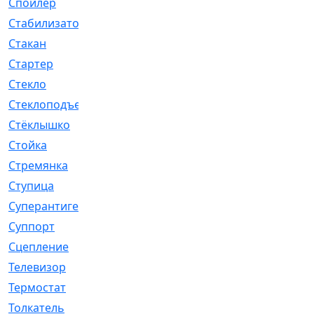
Спойлер
[29]
Стабилизатор
[596]
Стакан
[7]
Стартер
[176]
Стекло
[11]
Стеклоподъемник
[12]
Стёклышко
[20]
Стойка
[969]
Стремянка
[46]
Ступица
[775]
Суперантигель
[3]
Суппорт
[198]
Сцепление
[1]
Телевизор
[13]
Термостат
[323]
Толкатель
[4]