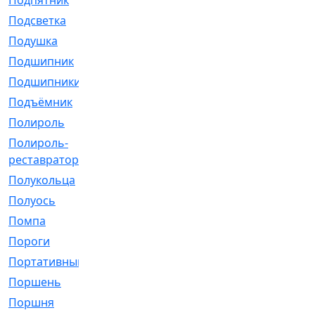
Подпятник
[1]
Подсветка
[1]
Подушка
[1540]
Подшипник
[1825]
Подшипники
[106]
Подъёмник
[1]
Полироль
[1]
Полироль-
[1]
реставратор
Полукольца
[107]
Полуось
[43]
Помпа
[537]
Пороги
[1]
Портативный
[1]
Поршень
[5]
Поршня
[833]