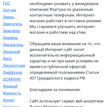
ГЦС
[74]
необходимо узнавать у менеджеров
компании Фортуна по указанным
Датчик
[969]
контактным телефонам. Интернет-
Дверь
[249]
магазин работает в тестовом режиме.
Двигатель
[64]
Мы стараемся улучшить интернет-
Демпфер
[2]
магазин и работаем над этим.
Демфер
[1]
Обращаем ваше внимание на то, что
Держатель
[5]
данный Интернет-сайт носит
Диодный
[3]
исключительно информационный
Диск
[418]
характер и ни при каких условиях не
Дисконтная
[1]
является публичной офертой,
определяемой положениями Статьи
Диффузор
[1]
437 Гражданского кодекса РФ.
ДОМКРАТ
[1]
Жидкий
[5]
Благодарим за понимание.
Жидкость
[80]
Жилет
[1]
Сайт использует сервис веб-аналитики
Яндекс Метрика с помощью