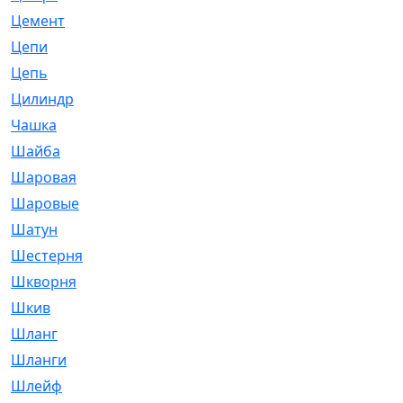
Цемент
[1]
Цепи
[314]
Цепь
[171]
Цилиндр
[55]
Чашка
[695]
Шайба
[37]
Шаровая
[900]
Шаровые
[1]
Шатун
[226]
Шестерня
[33]
Шкворня
[118]
Шкив
[129]
Шланг
[476]
Шланги
[36]
Шлейф
[70]