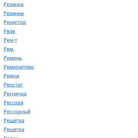
Резинка
[15]
Резинки
[6]
Резистор
[1]
Реле
[20]
Рем-т
[7]
Рем.
[2]
Ремень
[2060]
Ремкомплект
[1924]
Ремни
[21]
Реостат
[1]
Ресничка
[25]
Рессора
[51]
Рессорный
[107]
Решётка
[101]
Решетка
[21]