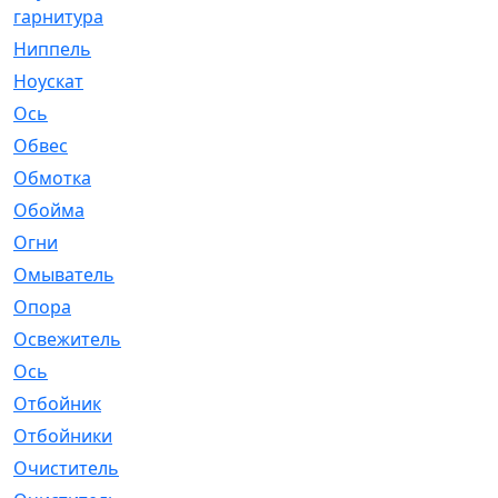
гарнитура
Ниппель
[1]
Ноускат
[53]
Оcь
[2]
Обвес
[3]
Обмотка
[4]
Обойма
[14]
Огни
[1]
Омыватель
[4]
Опора
[1]
Освежитель
[1]
Ось
[4]
Отбойник
[287]
Отбойники
[80]
Очиститель
[15]