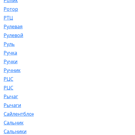
Ролик
[790]
Ротор
[2]
РТЦ
[475]
Рулевая
[974]
Рулевой
[585]
Руль
[12]
Ручка
[29]
Ручки
[3]
Ручник
[11]
РЦC
[12]
РЦС
[84]
Рычаг
[588]
Рычаги
[3]
Сайлентблок
[4208]
Сальник
[4340]
Сальники
[123]