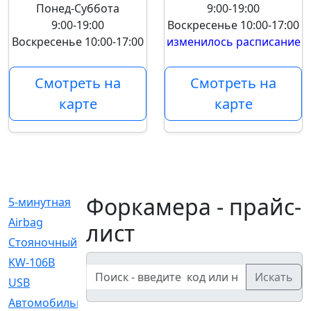
Понед-Суббота
9:00-19:00
9:00-19:00
Воскресенье
10:00-17:00
Воскресенье
10:00-17:00
изменилось расписание
Смотреть на
Смотреть на
карте
карте
Форкамера - прайс-
5-минутная
[1]
Airbag
[18]
лист
Cтояночный
[1]
KW-106B
[0]
Искать
USB
[6]
Автомобильное
[6]