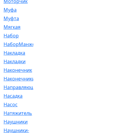
Моторчик
[6]
Муфа
[1]
Муфта
[9]
Мягкая
[3]
Набор
[6]
НаборМанжетГТЦ
[33]
Накладка
[51]
Накладки
[1]
Наконечник
[743]
Наконечники
[119]
Направляющая
[43]
Насадка
[16]
Насос
[356]
Натяжитель
[125]
Наушники
[8]
Наушники-
[2]