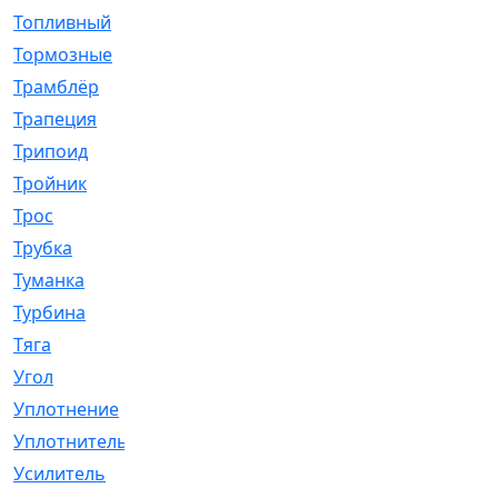
Топливный
[5]
Тормозные
[57]
Трамблёр
[54]
Трапеция
[2]
Трипоид
[16]
Тройник
[1]
Трос
[500]
Трубка
[39]
Туманка
[77]
Турбина
[69]
Тяга
[1264]
Угол
[2]
Уплотнение
[22]
Уплотнитель
[13]
Усилитель
[20]