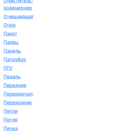
Очиститель-
[1]
кодиционер
Очищающая
[1]
Очко
[24]
Пакет
[1]
Палец
[4]
Панель
[61]
Патрубок
[248]
ПГУ
[2]
Педаль
[3]
Передняя
[22]
Переключатель
[36]
Переходник
[4]
Петли
[23]
Петля
[3]
Печка
[3]