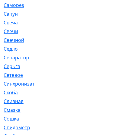
Саморез
[23]
Сапун
[33]
Свеча
[457]
Свечи
[272]
Свечной
[2]
Седло
[7]
Сепаратор
[6]
Серьга
[27]
Сетевое
[6]
Синхронизатор
[1]
Скоба
[4]
Сливная
[6]
Смазка
[24]
Сошка
[8]
Спидометр
[48]