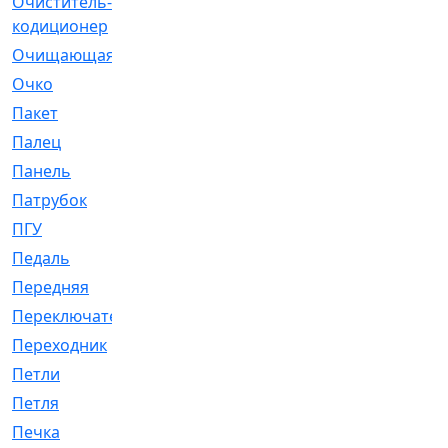
Очиститель-
[1]
кодиционер
Очищающая
[1]
Очко
[24]
Пакет
[1]
Палец
[4]
Панель
[61]
Патрубок
[248]
ПГУ
[2]
Педаль
[3]
Передняя
[22]
Переключатель
[36]
Переходник
[4]
Петли
[23]
Петля
[3]
Печка
[3]