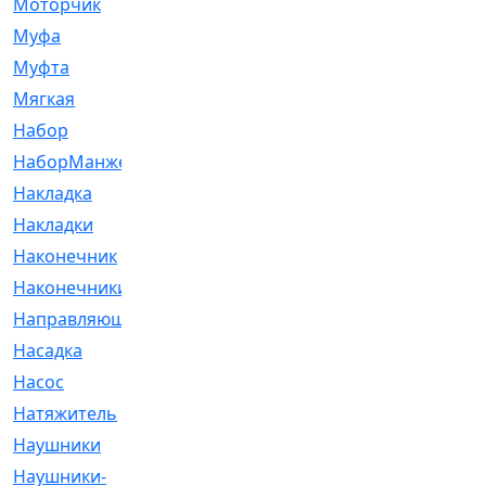
Моторчик
[6]
Муфа
[1]
Муфта
[9]
Мягкая
[3]
Набор
[6]
НаборМанжетГТЦ
[33]
Накладка
[51]
Накладки
[1]
Наконечник
[743]
Наконечники
[119]
Направляющая
[43]
Насадка
[16]
Насос
[356]
Натяжитель
[125]
Наушники
[8]
Наушники-
[2]