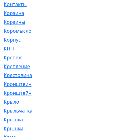
Контакты
[4]
Корзина
[1]
Корзины
[159]
Коромысло
[6]
Корпус
[41]
КПП
[70]
Крепеж
[4]
Крепление
[23]
Крестовина
[309]
Кронштеин
[1]
Кронштейн
[59]
Крыло
[285]
Крыльчатка
[17]
Крышка
[151]
Крышки
[4]