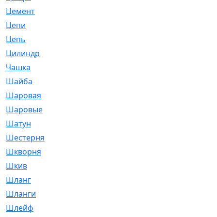
Цемент
[1]
Цепи
[314]
Цепь
[171]
Цилиндр
[55]
Чашка
[695]
Шайба
[37]
Шаровая
[900]
Шаровые
[1]
Шатун
[226]
Шестерня
[33]
Шкворня
[118]
Шкив
[129]
Шланг
[476]
Шланги
[36]
Шлейф
[70]