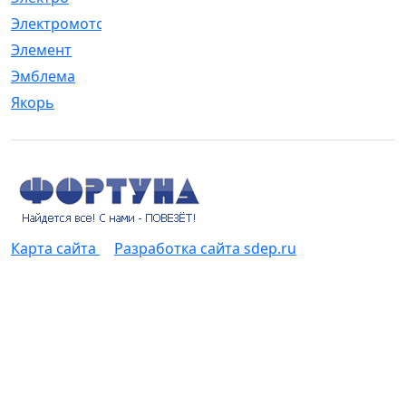
Электромотор
[1]
Элемент
[5]
Эмблема
[1]
Якорь
[4]
Карта сайта
Разработка сайта sdep.ru