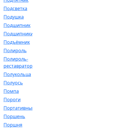
Подпятник
[1]
Подсветка
[1]
Подушка
[1540]
Подшипник
[1825]
Подшипники
[106]
Подъёмник
[1]
Полироль
[1]
Полироль-
[1]
реставратор
Полукольца
[107]
Полуось
[43]
Помпа
[537]
Пороги
[1]
Портативный
[1]
Поршень
[5]
Поршня
[833]