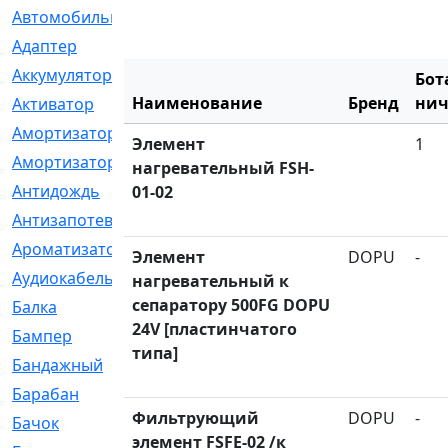
Автомобильный
[6]
Адаптер
[3]
Аккумулятор
[2]
Бот
Наименование
Бренд
нич
Активатор
[1]
Амортизатор
[608]
Элемент
1
Амортизаторы
[21]
нагревательный FSH-
Антидождь
[1]
01-02
Антизапотеватель
[1]
Ароматизатор
[35]
Элемент
DOPU
-
Аудиокабель
[2]
нагревательный к
сепаратору 500FG DOPU
Балка
[58]
24V [пластинчатого
Бампер
[137]
типа]
Бандажный
[6]
Барабан
[5]
Фильтрующий
DOPU
-
Бачок
[40]
элемент FSFE-02 /к