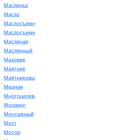
Маслёнка
[4]
Масло
[66]
Маслосъёмные
[480]
Маслосъемные
[26]
Масляная
[1]
Маслянный
[54]
Маховик
[6]
Маятник
[5]
Маятниковый
[13]
Медная
[2]
Многоцелевая
[1]
Молдинг
[14]
Монтажный
[1]
Мост
[10]
Мотор
[212]