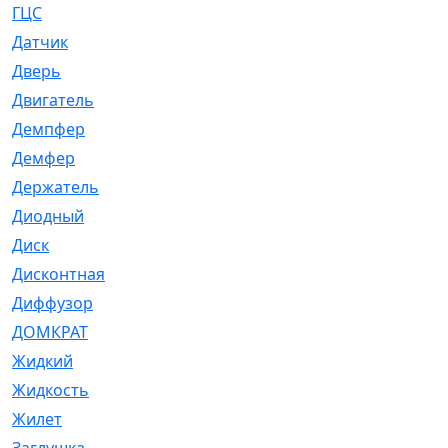
ГЦС
[74]
Датчик
[969]
Дверь
[249]
Двигатель
[64]
Демпфер
[2]
Демфер
[1]
Держатель
[5]
Диодный
[3]
Диск
[418]
Дисконтная
[1]
Диффузор
[1]
ДОМКРАТ
[1]
Жидкий
[5]
Жидкость
[80]
Жилет
[1]