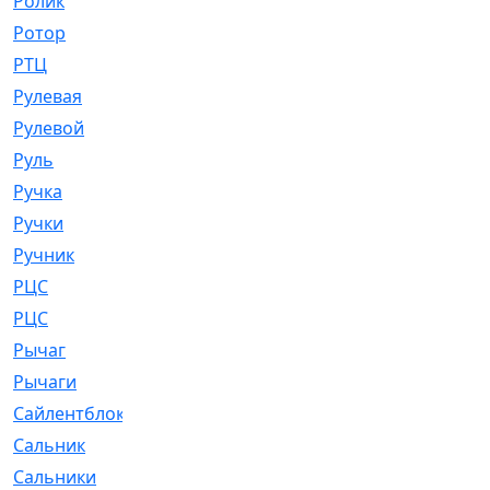
Ролик
[790]
Ротор
[2]
РТЦ
[475]
Рулевая
[974]
Рулевой
[585]
Руль
[12]
Ручка
[29]
Ручки
[3]
Ручник
[11]
РЦC
[12]
РЦС
[84]
Рычаг
[588]
Рычаги
[3]
Сайлентблок
[4208]
Сальник
[4340]
Сальники
[123]