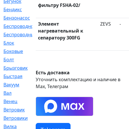
Бегунок
[21]
фильтру FSHA-02/
Бендикс
[26]
Бензонасос
[17]
Элемент
ZEVS
-
Беспроводное
[2]
нагревательный к
Беспроводные
[1]
сепаратору 300FG
Блок
[81]
Боковые
[4]
Болт
[247]
Брызговик
[77]
Есть доставка
Быстрая
[2]
Уточнить комплектацию и наличие в
Вакуум
[23]
Max, Телеграм
Вал
[194]
Венец
[16]
Ветровик
[132]
Ветровики
[2]
Вилка
[15]