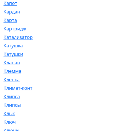
Капот
[144]
Кардан
[131]
Карта
[2]
Картридж
[250]
Катализатор
[1]
Катушка
[2]
Катушки
[291]
Клапан
[375]
Клемма
[5]
Клёпка
[2]
Климат-контроль
[3]
Клипса
[21]
Клипсы
[321]
Клык
[4]
Ключ
[2]
Ключи
[3]