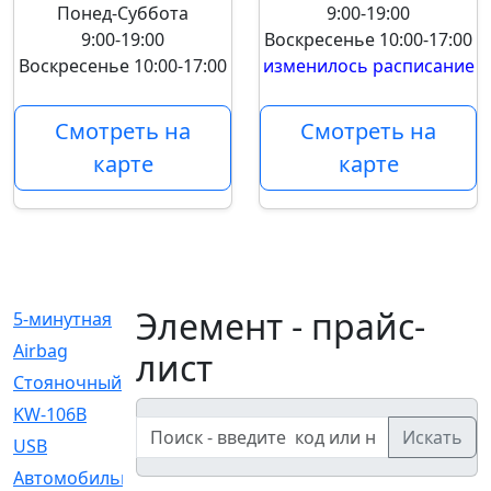
Понед-Суббота
9:00-19:00
9:00-19:00
Воскресенье
10:00-17:00
Воскресенье
10:00-17:00
изменилось расписание
Смотреть на
Смотреть на
карте
карте
Элемент - прайс-
5-минутная
[1]
Airbag
[18]
лист
Cтояночный
[1]
KW-106B
[0]
Искать
USB
[6]
Автомобильное
[6]