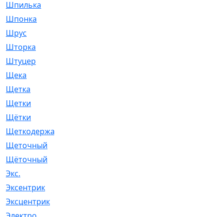
Шпилька
[215]
Шпонка
[19]
Шрус
[1107]
Шторка
[6]
Штуцер
[8]
Щека
[18]
Щетка
[31]
Щетки
[58]
Щётки
[124]
Щеткодержатель
[14]
Щеточный
[1]
Щёточный
[7]
Экс.
[4]
Эксентрик
[1]
Эксцентрик
[67]
Электро
[1]