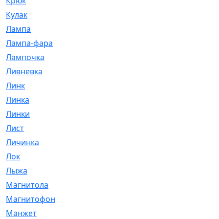
Крюк
[1]
Кулак
[9]
Лампа
[128]
Лампа-фара
[4]
Лампочка
[209]
Ливневка
[66]
Линк
[3]
Линка
[64]
Линки
[913]
Лист
[144]
Личинка
[3]
Лок
[1]
Лыжа
[23]
Магнитола
[11]
Магнитофон
[1]
Манжет
[194]