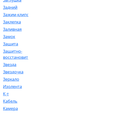
Заглушка
[21]
Задний
[528]
Зажим-клипса
[1]
Заклепка
[1]
Заливная
[4]
Замок
[12]
Защита
[79]
Защитно-
[4]
восстановительный
Звезда
[1]
Звездочка
[5]
Зеркало
[369]
Изолента
[1]
К-т
[13]
Кабель
[50]
Камера
[4]