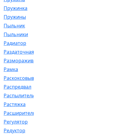
Пружинка
[1]
Пружины
[326]
Пыльник
[1202]
Пыльники
[5]
Радиатор
[916]
Раздаточная
[1]
Размораживатель
[1]
Рамка
[29]
Раскоксовывание
[4]
Распредвал
[41]
Распылители
[226]
Растяжка
[1]
Расширительный
[9]
Регулятор
[5]
Редуктор
[17]