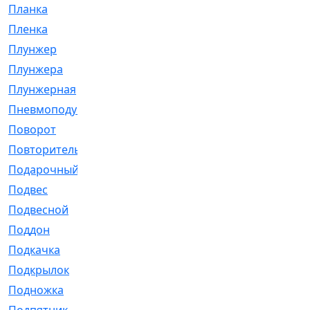
Планка
[21]
Пленка
[1]
Плунжер
[1]
Плунжера
[64]
Плунжерная
[91]
Пневмоподушка
[2]
Поворот
[12]
Повторитель
[86]
Подарочный
[3]
Подвес
[16]
Подвесной
[7]
Поддон
[18]
Подкачка
[5]
Подкрылок
[128]
Подножка
[16]