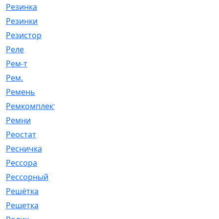
Резинка
[15]
Резинки
[6]
Резистор
[1]
Реле
[20]
Рем-т
[7]
Рем.
[2]
Ремень
[2060]
Ремкомплект
[1924]
Ремни
[21]
Реостат
[1]
Ресничка
[25]
Рессора
[51]
Рессорный
[107]
Решётка
[101]
Решетка
[21]