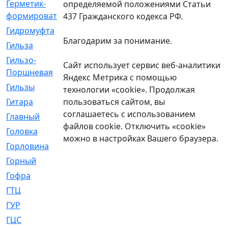
Герметик-
[3]
определяемой положениями Статьи
формирователь
437 Гражданского кодекса РФ.
Гидромуфта
[47]
Благодарим за понимание.
Гильза
[56]
Гильзо-
[13]
Сайт использует сервис веб-аналитики
Поршневая
Яндекс Метрика с помощью
Гильзы
[259]
технологии «cookie». Продолжая
пользоваться сайтом, вы
Гитара
[7]
соглашаетесь с использованием
Главный
[29]
файлов cookie. Отключить «cookie»
Головка
[28]
можно в настройках Вашего браузера.
Горловина
[14]
Горный
[1]
Гофра
[86]
ГТЦ
[96]
ГУР
[34]
ГЦC
[6]