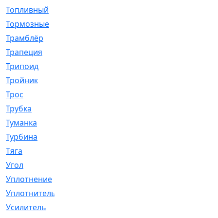
Топливный
[5]
Тормозные
[57]
Трамблёр
[54]
Трапеция
[2]
Трипоид
[16]
Тройник
[1]
Трос
[500]
Трубка
[39]
Туманка
[77]
Турбина
[69]
Тяга
[1264]
Угол
[2]
Уплотнение
[22]
Уплотнитель
[13]
Усилитель
[20]