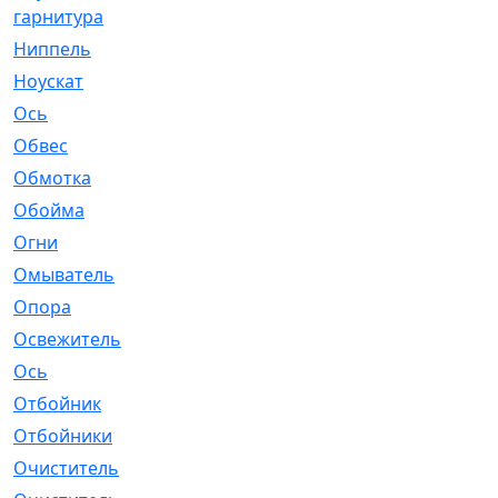
гарнитура
Ниппель
[1]
Ноускат
[53]
Оcь
[2]
Обвес
[3]
Обмотка
[4]
Обойма
[14]
Огни
[1]
Омыватель
[4]
Опора
[1]
Освежитель
[1]
Ось
[4]
Отбойник
[287]
Отбойники
[80]
Очиститель
[15]