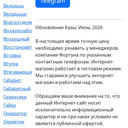
Telegram
Вкладыш
[41]
Вкладыши
[1131]
Влагоотделитель
[2]
Обновление базы: Июнь 2026
Воздухозаборник
[2]
Воздушный
[1]
В настоящее время точную цену
Восстановительный
[1]
необходимо узнавать у менеджеров
компании Фортуна по указанным
Вставка
[168]
контактным телефонам. Интернет-
Втулка
[1875]
магазин работает в тестовом режиме.
Втягивающий
[22]
Мы стараемся улучшить интернет-
Габарит
[286]
магазин и работаем над этим.
Габаритный
[6]
Обращаем ваше внимание на то, что
Газматики
[117]
данный Интернет-сайт носит
Гайка
[104]
исключительно информационный
Генератор
[148]
характер и ни при каких условиях не
Герметик
[15]
является публичной офертой,