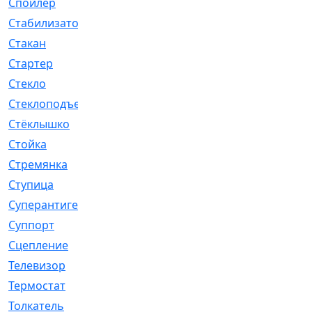
Спойлер
[29]
Стабилизатор
[596]
Стакан
[7]
Стартер
[176]
Стекло
[11]
Стеклоподъемник
[12]
Стёклышко
[20]
Стойка
[969]
Стремянка
[46]
Ступица
[775]
Суперантигель
[3]
Суппорт
[198]
Сцепление
[1]
Телевизор
[13]
Термостат
[323]
Толкатель
[4]