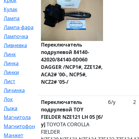
Крюк
[1]
Кулак
[9]
Лампа
[128]
Лампа-фара
[4]
Лампочка
[209]
Переключатель
Ливневка
[66]
подрулевой 84140-
Линк
[3]
42020/84140-0D060
Линка
[64]
DAGGER /NCP1#, ZZE12#,
Линки
[913]
ACA2# '00-, NCP5#,
Лист
[144]
NCZ2# '05-/
Личинка
[3]
Лок
[1]
Переключатель
б/у
2
Лыжа
[23]
подрулевой TOY
FIELDER NZE121 LH 05 [б/
Магнитола
[11]
у]
TOYOTA COROLLA
Магнитофон
[1]
FIELDER
Манжет
[194]