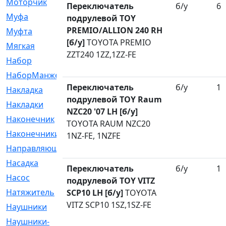
Моторчик
[6]
Переключатель
б/у
6
Муфа
[1]
подрулевой TOY
PREMIO/ALLION 240 RH
Муфта
[9]
[б/у]
TOYOTA PREMIO
Мягкая
[3]
ZZT240 1ZZ,1ZZ-FE
Набор
[6]
НаборМанжетГТЦ
[33]
Переключатель
б/у
1
Накладка
[51]
подрулевой TOY Raum
Накладки
[1]
NZC20 '07 LH [б/у]
Наконечник
[743]
TOYOTA RAUM NZC20
Наконечники
[119]
1NZ-FE, 1NZFE
Направляющая
[43]
Насадка
[16]
Переключатель
б/у
1
Насос
[356]
подрулевой TOY VITZ
Натяжитель
[125]
SCP10 LH [б/у]
TOYOTA
VITZ SCP10 1SZ,1SZ-FE
Наушники
[8]
Наушники-
[2]