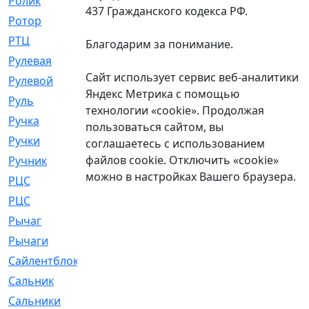
Ролик
[790]
437 Гражданского кодекса РФ.
Ротор
[2]
РТЦ
[475]
Благодарим за понимание.
Рулевая
[974]
Сайт использует сервис веб-аналитики
Рулевой
[585]
Яндекс Метрика с помощью
Руль
[12]
технологии «cookie». Продолжая
Ручка
[29]
пользоваться сайтом, вы
Ручки
[3]
соглашаетесь с использованием
файлов cookie. Отключить «cookie»
Ручник
[11]
можно в настройках Вашего браузера.
РЦC
[12]
РЦС
[84]
Рычаг
[588]
Рычаги
[3]
Сайлентблок
[4208]
Сальник
[4340]
Сальники
[123]