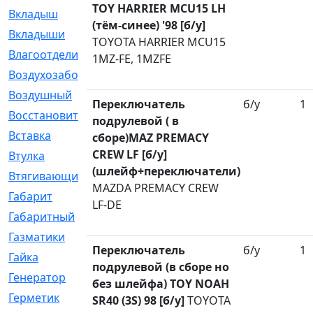
TOY HARRIER MCU15 LH
Вкладыш
[41]
(тём-синее) '98 [б/у]
Вкладыши
[1131]
TOYOTA HARRIER MCU15
Влагоотделитель
[2]
1MZ-FE, 1MZFE
Воздухозаборник
[2]
Воздушный
[1]
Переключатель
б/у
1
Восстановительный
[1]
подрулевой ( в
Вставка
[168]
сборе)MAZ PREMACY
CREW LF [б/у]
Втулка
[1875]
(шлейф+переключатели)
Втягивающий
[22]
MAZDA PREMACY CREW
Габарит
[286]
LF-DE
Габаритный
[6]
Газматики
[117]
Переключатель
б/у
1
Гайка
[104]
подрулевой (в сборе но
Генератор
[148]
без шлейфа) TOY NOAH
Герметик
[15]
SR40 (3S) 98 [б/у]
TOYOTA