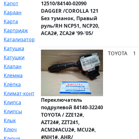
Капот
12510/84140-02090
[144]
DAGGER /COROLLA 121
Кардан
[131]
Без туманок, Правый
Карта
[2]
руль/RH NCP51, NCP20,
Картридж
[250]
ACA2#, ZCA2# '99-'05/
Катализатор
[1]
Катушка
[2]
TOYOTA
1
Катушки
[291]
Клапан
[375]
Клемма
[5]
Клёпка
[2]
Климат-контроль
[3]
Переключатель
Клипса
[21]
подрулевой 84140-32240
Клипсы
[321]
TOYOTA / ZZE12#,
Клык
[4]
AZT24#, ZZT241,
Ключ
[2]
ACM2#ACU2#, MCU2#,
#NH1#, AHR/
Ключи
[3]