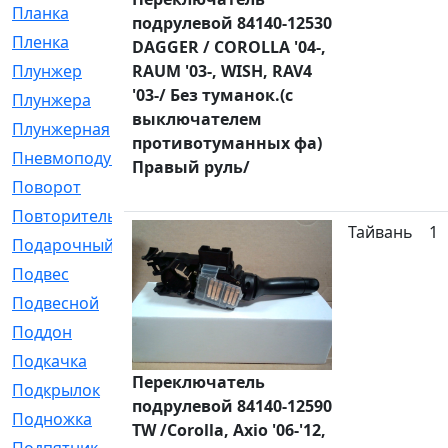
Планка
[21]
подрулевой 84140-12530
Пленка
[1]
DAGGER / COROLLA '04-,
Плунжер
RAUM '03-, WISH, RAV4
[1]
'03-/ Без туманок.(с
Плунжера
[64]
выключателем
Плунжерная
[91]
противотуманных фа)
Пневмоподушка
[2]
Правый руль/
Поворот
[12]
Повторитель
[86]
Тайвань
1
Подарочный
[3]
Подвес
[16]
Подвесной
[7]
Поддон
[18]
Подкачка
[5]
Переключатель
Подкрылок
[128]
подрулевой 84140-12590
Подножка
[16]
TW /Corolla, Axio '06-'12,