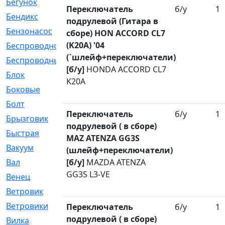
Бегунок
[21]
Переключатель
б/у
1
Бендикс
[26]
подрулевой (Гитара в
Бензонасос
[17]
сборе) HON ACCORD CL7
(K20A) '04
Беспроводное
[2]
(`шлейф+переключатели)
Беспроводные
[1]
[б/у]
HONDA ACCORD CL7
Блок
[81]
K20A
Боковые
[4]
Болт
[247]
Переключатель
б/у
1
Брызговик
[77]
подрулевой ( в сборе)
Быстрая
[2]
MAZ ATENZA GG3S
Вакуум
[23]
(шлейф+переключатели)
Вал
[б/у]
MAZDA ATENZA
[194]
GG3S L3-VE
Венец
[16]
Ветровик
[132]
Ветровики
[2]
Переключатель
б/у
1
подрулевой ( в сборе)
Вилка
[15]