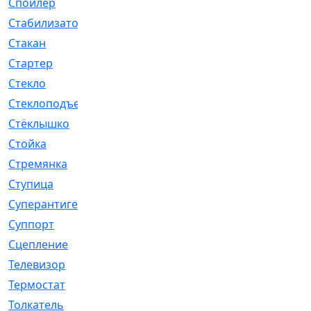
Спойлер
[29]
Стабилизатор
[596]
Стакан
[7]
Стартер
[176]
Стекло
[11]
Стеклоподъемник
[12]
Стёклышко
[20]
Стойка
[969]
Стремянка
[46]
Ступица
[775]
Суперантигель
[3]
Суппорт
[198]
Сцепление
[1]
Телевизор
[13]
Термостат
[323]
Толкатель
[4]