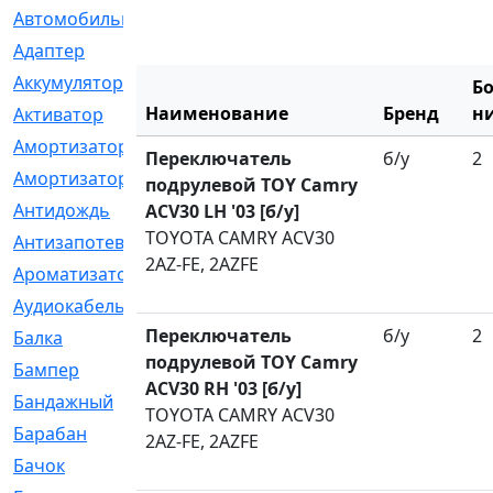
Автомобильный
[6]
Адаптер
[3]
Аккумулятор
[2]
Б
Наименование
Бренд
н
Активатор
[1]
Амортизатор
[608]
Переключатель
б/у
2
Амортизаторы
[21]
подрулевой TOY Camry
Антидождь
[1]
ACV30 LH '03 [б/у]
TOYOTA CAMRY ACV30
Антизапотеватель
[1]
2AZ-FE, 2AZFE
Ароматизатор
[35]
Аудиокабель
[2]
Переключатель
б/у
2
Балка
[58]
подрулевой TOY Camry
Бампер
[137]
ACV30 RH '03 [б/у]
Бандажный
[6]
TOYOTA CAMRY ACV30
Барабан
[5]
2AZ-FE, 2AZFE
Бачок
[40]