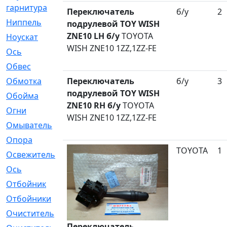
гарнитура
Переключатель
б/у
2
Ниппель
[1]
подрулевой TOY WISH
ZNE10 LH б/у
TOYOTA
Ноускат
[53]
WISH ZNE10 1ZZ,1ZZ-FE
Оcь
[2]
Обвес
[3]
Обмотка
Переключатель
[4]
б/у
3
подрулевой TOY WISH
Обойма
[14]
ZNE10 RH б/у
TOYOTA
Огни
[1]
WISH ZNE10 1ZZ,1ZZ-FE
Омыватель
[4]
Опора
[1]
TOYOTA
1
Освежитель
[1]
Ось
[4]
Отбойник
[287]
Отбойники
[80]
Очиститель
[15]
Переключатель