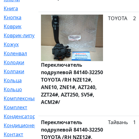
Книга
[293]
Кнопка
[3]
TOYOTA
2
Коврик
[1]
Коврик-липучка
[2]
Кожух
[4]
Коленвал
[38]
Колодки
[2151]
Переключатель
Колпаки
[5]
подрулевой 84140-32250
TOYOTA /RH NZE12#,
Кольца
[1164]
ANE10, ZNE1#, AZT240,
Кольцо
[272]
ZZT24#, AZT250, SV5#,
Комплексный
[1]
ACM2#/
Комплект
[196]
Конденсатор
[1]
Переключатель
Тайвань
1
Кондиционер
[2]
подрулевой 84140-32250
Контакт
[3]
TOYOTA /RH NZE12#,