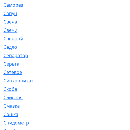
Саморез
[23]
Сапун
[33]
Свеча
[457]
Свечи
[272]
Свечной
[2]
Седло
[7]
Сепаратор
[6]
Серьга
[27]
Сетевое
[6]
Синхронизатор
[1]
Скоба
[4]
Сливная
[6]
Смазка
[24]
Сошка
[8]
Спидометр
[48]