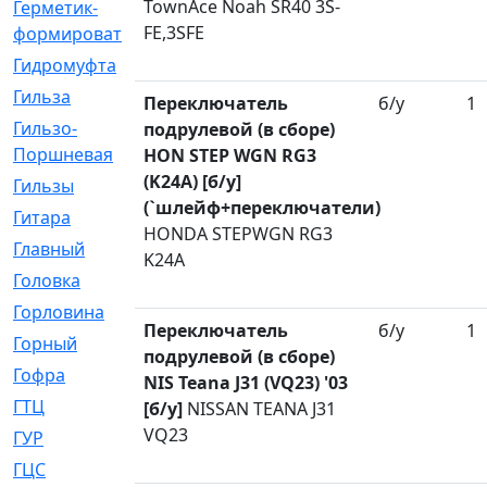
TownAce Noah SR40 3S-
Герметик-
[3]
FE,3SFE
формирователь
Гидромуфта
[47]
Гильза
[56]
Переключатель
б/у
1
Гильзо-
[13]
подрулевой (в сборе)
Поршневая
HON STEP WGN RG3
(K24A) [б/у]
Гильзы
[259]
(`шлейф+переключатели)
Гитара
[7]
HONDA STEPWGN RG3
Главный
[29]
K24A
Головка
[28]
Горловина
[14]
Переключатель
б/у
1
Горный
[1]
подрулевой (в сборе)
Гофра
[86]
NIS Teana J31 (VQ23) '03
ГТЦ
[96]
[б/у]
NISSAN TEANA J31
VQ23
ГУР
[34]
ГЦC
[6]