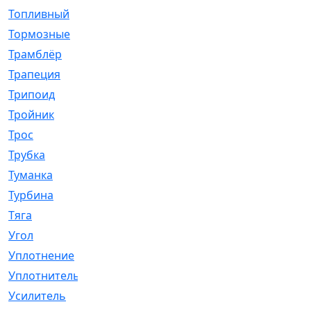
Топливный
[5]
Тормозные
[57]
Трамблёр
[54]
Трапеция
[2]
Трипоид
[16]
Тройник
[1]
Трос
[500]
Трубка
[39]
Туманка
[77]
Турбина
[69]
Тяга
[1264]
Угол
[2]
Уплотнение
[22]
Уплотнитель
[13]
Усилитель
[20]