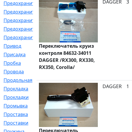
DAGGER
3
Предохранитель
[32]
Предохранитель_б
[18]
Предохранитель_м
[21]
Предохранитель_фл.
[13]
Предохранительная
[2]
Привод
Переключатель круиз
[198]
контроля 84632-34011
Присадка
[2]
DAGGER /RX300, RX330,
Пробка
[1]
RX350, Corolla/
Провода
[231]
Продольная
[1]
DAGGER
1
Прокладка
[2726]
Прокладки
[25]
Промывка
[13]
Проставка
[58]
Проставки
[38]
Переключатель
Пружина
[23]