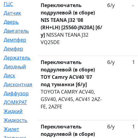
ГЦС
[74]
Переключатель
б/у
-
подрулевой (в сборе)
Датчик
[969]
NIS TEANA J32 '08
Дверь
[249]
(RH+LH) [25560-JN20A] [б/
Двигатель
[64]
у]
NISSAN TEANA J32
Демпфер
[2]
VQ25DE
Демфер
[1]
Держатель
[5]
Переключатель
б/у
1
Диодный
[3]
подрулевой (в сборе)
Диск
[418]
TOY Camry ACV40 '07
Дисконтная
под туманки [б/у]
[1]
TOYOTA CAMRY ACV40,
Диффузор
[1]
GSV40, ACV45, ACV41 2AZ-
ДОМКРАТ
[1]
FE, 2AZFE
Жидкий
[5]
Жидкость
[80]
Переключатель
б/у
1
Жилет
[1]
подрулевой (в сборе)