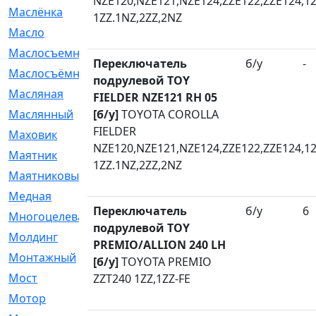
NZE120,NZE121,NZE124,ZZE122,ZZE124,12
Маслёнка
[4]
1ZZ.1NZ,2ZZ,2NZ
Масло
[66]
Маслосъемные
[26]
Переключатель
б/у
-
Маслосъёмные
[480]
подрулевой TOY
Масляная
[1]
FIELDER NZE121 RH 05
Маслянный
[б/у]
TOYOTA COROLLA
[54]
FIELDER
Маховик
[6]
NZE120,NZE121,NZE124,ZZE122,ZZE124,12
Маятник
[5]
1ZZ.1NZ,2ZZ,2NZ
Маятниковый
[13]
Медная
[2]
Переключатель
б/у
6
Многоцелевая
[1]
подрулевой TOY
Молдинг
[14]
PREMIO/ALLION 240 LH
Монтажный
[1]
[б/у]
TOYOTA PREMIO
Мост
[10]
ZZT240 1ZZ,1ZZ-FE
Мотор
[212]