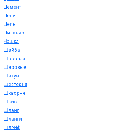
Цемент
[1]
Цепи
[314]
Цепь
[171]
Цилиндр
[55]
Чашка
[695]
Шайба
[37]
Шаровая
[900]
Шаровые
[1]
Шатун
[226]
Шестерня
[33]
Шкворня
[118]
Шкив
[129]
Шланг
[476]
Шланги
[36]
Шлейф
[70]