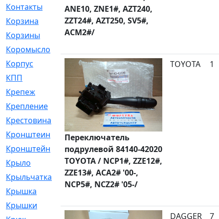
Контакты
[4]
ANE10, ZNE1#, AZT240,
ZZT24#, AZT250, SV5#,
Корзина
[1]
ACM2#/
Корзины
[159]
Коромысло
[6]
Корпус
[41]
TOYOTA
1
КПП
[70]
Крепеж
[4]
Крепление
[23]
Крестовина
[309]
Кронштеин
[1]
Переключатель
Кронштейн
[59]
подрулевой 84140-42020
TOYOTA / NCP1#, ZZE12#,
Крыло
[285]
ZZE13#, ACA2# '00-,
Крыльчатка
[17]
NCP5#, NCZ2# '05-/
Крышка
[151]
Крышки
[4]
DAGGER
7