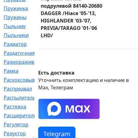
подрулевой 84140-20680
Пружинка
[1]
DAGGER /Hiace '05-'13,
Пружины
[326]
HIGHLANDER '03-'07,
Пыльник
[1202]
PREVIA/TARAGO '01-'06
Пыльники
[5]
LHD/
Радиатор
[916]
Раздаточная
[1]
Размораживатель
[1]
Рамка
[29]
Есть доставка
Раскоксовывание
[4]
Уточнить комплектацию и наличие в
Max, Телеграм
Распредвал
[41]
Распылители
[226]
Растяжка
[1]
Расширительный
[9]
Регулятор
[5]
Telegram
Редуктор
[17]