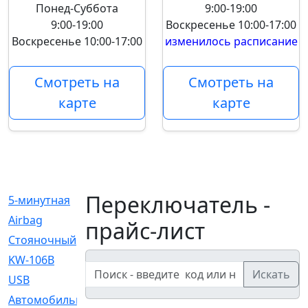
Понед-Суббота
9:00-19:00
9:00-19:00
Воскресенье
10:00-17:00
Воскресенье
10:00-17:00
изменилось расписание
Смотреть на
Смотреть на
карте
карте
Переключатель -
5-минутная
[1]
Airbag
[18]
прайс-лист
Cтояночный
[1]
KW-106B
[0]
Искать
USB
[6]
Автомобильное
[6]