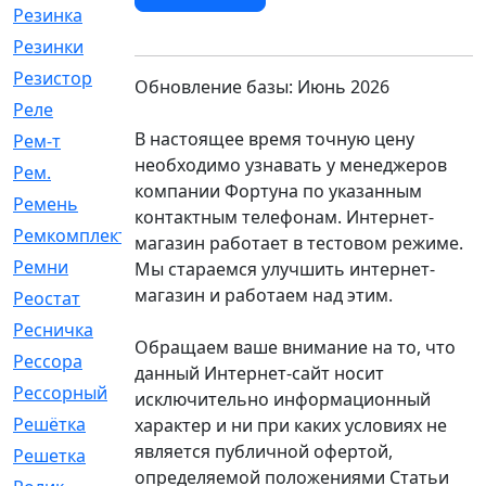
Резинка
[15]
Резинки
[6]
Резистор
[1]
Обновление базы: Июнь 2026
Реле
[20]
В настоящее время точную цену
Рем-т
[7]
необходимо узнавать у менеджеров
Рем.
[2]
компании Фортуна по указанным
Ремень
[2060]
контактным телефонам. Интернет-
Ремкомплект
[1924]
магазин работает в тестовом режиме.
Ремни
[21]
Мы стараемся улучшить интернет-
магазин и работаем над этим.
Реостат
[1]
Ресничка
[25]
Обращаем ваше внимание на то, что
Рессора
[51]
данный Интернет-сайт носит
Рессорный
[107]
исключительно информационный
Решётка
[101]
характер и ни при каких условиях не
является публичной офертой,
Решетка
[21]
определяемой положениями Статьи