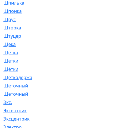
Шпилька
[215]
Шпонка
[19]
Шрус
[1107]
Шторка
[6]
Штуцер
[8]
Щека
[18]
Щетка
[31]
Щетки
[58]
Щётки
[124]
Щеткодержатель
[14]
Щёточный
[7]
Щеточный
[1]
Экс.
[4]
Эксентрик
[1]
Эксцентрик
[67]
Электро
[1]