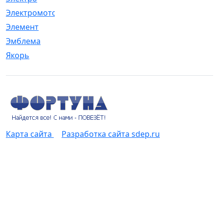
Электромотор
[1]
Элемент
[5]
Эмблема
[1]
Якорь
[4]
Карта сайта
Разработка сайта sdep.ru