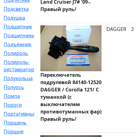
Подпятник
[1]
Land Cruiser J7# '09-.
Подсветка
[1]
Правый руль/
Подушка
[1540]
Подшипник
[1825]
DAGGER
2
Подшипники
[106]
Подъёмник
[1]
Полироль
[1]
Полироль-
[1]
реставратор
Переключатель
Полукольца
[107]
подрулевой 84140-12520
Полуось
[43]
DAGGER / Corolla 121/ С
Помпа
[537]
туманкой (с
выключателем
Пороги
[1]
противотуманных фар)
Портативный
[1]
Правый руль/
Поршень
[5]
Поршня
[833]