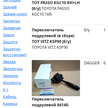
Заглушка
[21]
TOY PASSO KGC10 RH+LH
Задний
[528]
[б/у]
TOYOTA PASSO
Зажим-клипса
[1]
KGC10 1KR
Заклепка
[1]
Заливная
[4]
Переключатель
б/у
1
Замок
[12]
подрулевой (в сборе)
TOY VITZ KSP90 [б/у]
Защита
[79]
TOYOTA VITZ KSP90
Защитно-
[4]
восстановительный
Звезда
[1]
DAGGER
6
Звездочка
[5]
Зеркало
[369]
Изолента
[1]
К-т
[13]
Кабель
[50]
Переключатель
Камера
[4]
подрулевой 84140-