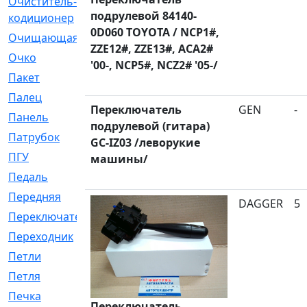
Очиститель-
[1]
подрулевой 84140-
кодиционер
0D060 TOYOTA / NCP1#,
Очищающая
[1]
ZZE12#, ZZE13#, ACA2#
Очко
[24]
'00-, NCP5#, NCZ2# '05-/
Пакет
[1]
Палец
[4]
Переключатель
GEN
-
Панель
[61]
подрулевой (гитара)
Патрубок
[248]
GC-IZ03 /леворукие
ПГУ
[2]
машины/
Педаль
[3]
Передняя
[22]
DAGGER
5
Переключатель
[36]
Переходник
[4]
Петли
[23]
Петля
[3]
Печка
[3]
Переключатель