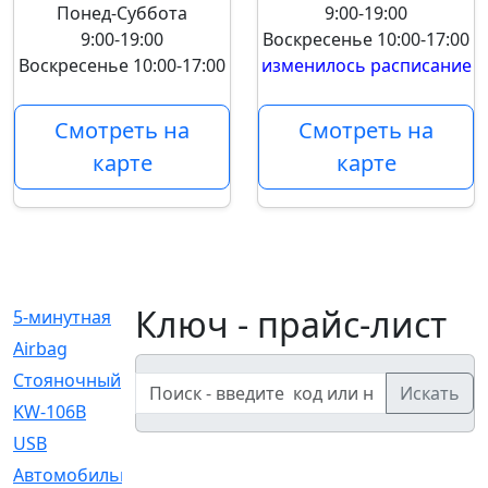
Понед-Суббота
9:00-19:00
9:00-19:00
Воскресенье
10:00-17:00
Воскресенье
10:00-17:00
изменилось расписание
Смотреть на
Смотреть на
карте
карте
Ключ - прайс-лист
5-минутная
[1]
Airbag
[18]
Cтояночный
[1]
Искать
KW-106B
[0]
USB
[6]
Автомобильное
[6]