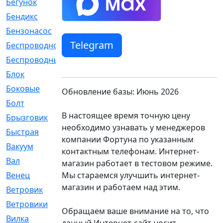
Бегунок
[21]
Бендикс
[26]
Бензонасос
[17]
Telegram
Беспроводное
[2]
Беспроводные
[1]
Блок
[81]
Боковые
[4]
Обновление базы: Июнь 2026
Болт
[247]
В настоящее время точную цену
Брызговик
[77]
необходимо узнавать у менеджеров
Быстрая
[2]
компании Фортуна по указанным
Вакуум
[23]
контактным телефонам. Интернет-
Вал
[194]
магазин работает в тестовом режиме.
Мы стараемся улучшить интернет-
Венец
[16]
магазин и работаем над этим.
Ветровик
[132]
Ветровики
[2]
Обращаем ваше внимание на то, что
Вилка
[15]
данный Интернет-сайт носит