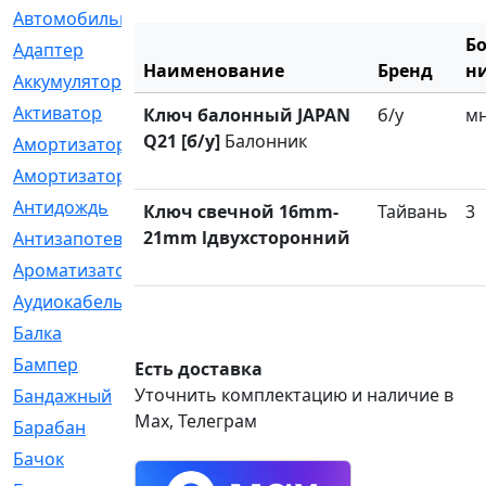
Автомобильный
[6]
Б
Адаптер
[3]
Наименование
Бренд
н
Аккумулятор
[2]
Активатор
[1]
Ключ балонный JAPAN
б/у
м
Q21 [б/у]
Балонник
Амортизатор
[608]
Амортизаторы
[21]
Антидождь
[1]
Ключ свечной 16mm-
Тайвань
3
21mm lдвухсторонний
Антизапотеватель
[1]
Ароматизатор
[35]
Аудиокабель
[2]
Балка
[58]
Бампер
[137]
Есть доставка
Уточнить комплектацию и наличие в
Бандажный
[6]
Max, Телеграм
Барабан
[5]
Бачок
[40]