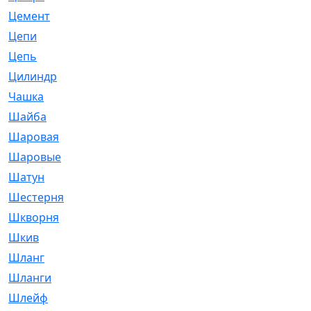
Цемент
[1]
Цепи
[314]
Цепь
[171]
Цилиндр
[55]
Чашка
[695]
Шайба
[37]
Шаровая
[900]
Шаровые
[1]
Шатун
[226]
Шестерня
[33]
Шкворня
[118]
Шкив
[129]
Шланг
[476]
Шланги
[36]
Шлейф
[70]