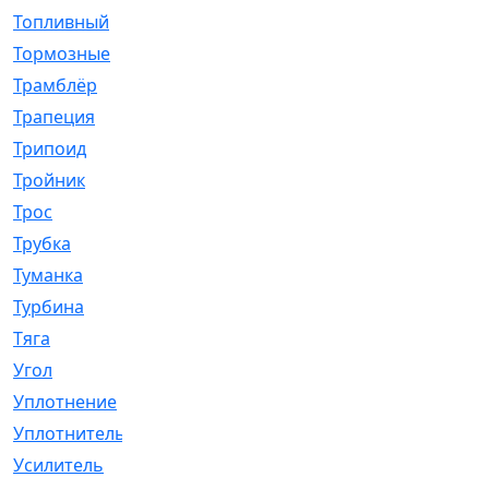
Топливный
[5]
Тормозные
[57]
Трамблёр
[54]
Трапеция
[2]
Трипоид
[16]
Тройник
[1]
Трос
[500]
Трубка
[39]
Туманка
[77]
Турбина
[69]
Тяга
[1264]
Угол
[2]
Уплотнение
[22]
Уплотнитель
[13]
Усилитель
[20]