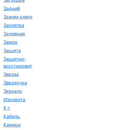
Заглушка
[21]
Задний
[528]
Зажим-клипса
[1]
Заклепка
[1]
Заливная
[4]
Замок
[12]
Защита
[79]
Защитно-
[4]
восстановительный
Звезда
[1]
Звездочка
[5]
Зеркало
[369]
Изолента
[1]
К-т
[13]
Кабель
[50]
Камера
[4]