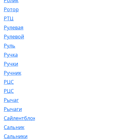
Ролик
[790]
Ротор
[2]
РТЦ
[475]
Рулевая
[974]
Рулевой
[585]
Руль
[12]
Ручка
[29]
Ручки
[3]
Ручник
[11]
РЦC
[12]
РЦС
[84]
Рычаг
[588]
Рычаги
[3]
Сайлентблок
[4208]
Сальник
[4340]
Сальники
[123]