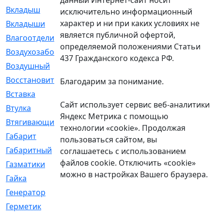
Вкладыш
[41]
исключительно информационный
характер и ни при каких условиях не
Вкладыши
[1131]
является публичной офертой,
Влагоотделитель
[2]
определяемой положениями Статьи
Воздухозаборник
[2]
437 Гражданского кодекса РФ.
Воздушный
[1]
Восстановительный
[1]
Благодарим за понимание.
Вставка
[168]
Сайт использует сервис веб-аналитики
Втулка
[1875]
Яндекс Метрика с помощью
Втягивающий
[22]
технологии «cookie». Продолжая
Габарит
[286]
пользоваться сайтом, вы
Габаритный
[6]
соглашаетесь с использованием
файлов cookie. Отключить «cookie»
Газматики
[117]
можно в настройках Вашего браузера.
Гайка
[104]
Генератор
[148]
Герметик
[15]