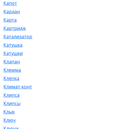
Капот
[144]
Кардан
[131]
Карта
[2]
Картридж
[250]
Катализатор
[1]
Катушка
[2]
Катушки
[291]
Клапан
[375]
Клемма
[5]
Клёпка
[2]
Климат-контроль
[3]
Клипса
[21]
Клипсы
[321]
Клык
[4]
Ключ
[2]
Ключи
[3]