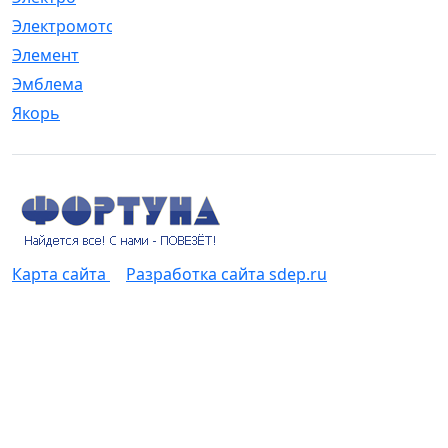
Электромотор
[1]
Элемент
[5]
Эмблема
[1]
Якорь
[4]
Карта сайта
Разработка сайта sdep.ru