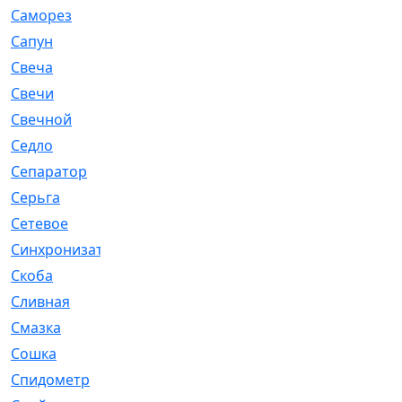
Саморез
[23]
Сапун
[33]
Свеча
[457]
Свечи
[272]
Свечной
[2]
Седло
[7]
Сепаратор
[6]
Серьга
[27]
Сетевое
[6]
Синхронизатор
[1]
Скоба
[4]
Сливная
[6]
Смазка
[24]
Сошка
[8]
Спидометр
[48]