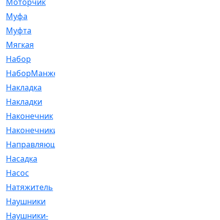
Моторчик
[6]
Муфа
[1]
Муфта
[9]
Мягкая
[3]
Набор
[6]
НаборМанжетГТЦ
[33]
Накладка
[51]
Накладки
[1]
Наконечник
[743]
Наконечники
[119]
Направляющая
[43]
Насадка
[16]
Насос
[356]
Натяжитель
[125]
Наушники
[8]
Наушники-
[2]