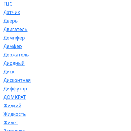
ГЦС
[74]
Датчик
[969]
Дверь
[249]
Двигатель
[64]
Демпфер
[2]
Демфер
[1]
Держатель
[5]
Диодный
[3]
Диск
[418]
Дисконтная
[1]
Диффузор
[1]
ДОМКРАТ
[1]
Жидкий
[5]
Жидкость
[80]
Жилет
[1]