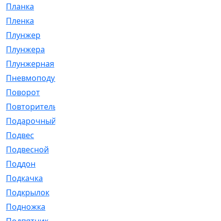
Планка
[21]
Пленка
[1]
Плунжер
[1]
Плунжера
[64]
Плунжерная
[91]
Пневмоподушка
[2]
Поворот
[12]
Повторитель
[86]
Подарочный
[3]
Подвес
[16]
Подвесной
[7]
Поддон
[18]
Подкачка
[5]
Подкрылок
[128]
Подножка
[16]