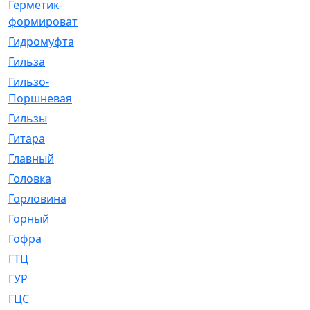
Герметик-
[3]
формирователь
Гидромуфта
[47]
Гильза
[56]
Гильзо-
[13]
Поршневая
Гильзы
[259]
Гитара
[7]
Главный
[29]
Головка
[28]
Горловина
[14]
Горный
[1]
Гофра
[86]
ГТЦ
[96]
ГУР
[34]
ГЦC
[6]