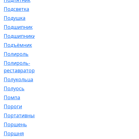
Подпятник
[1]
Подсветка
[1]
Подушка
[1540]
Подшипник
[1825]
Подшипники
[106]
Подъёмник
[1]
Полироль
[1]
Полироль-
[1]
реставратор
Полукольца
[107]
Полуось
[43]
Помпа
[537]
Пороги
[1]
Портативный
[1]
Поршень
[5]
Поршня
[833]