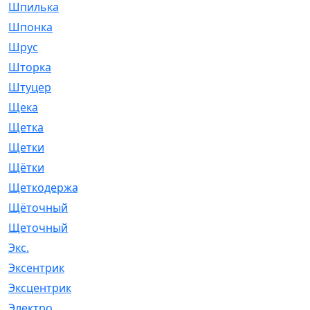
Шпилька
[215]
Шпонка
[19]
Шрус
[1107]
Шторка
[6]
Штуцер
[8]
Щека
[18]
Щетка
[31]
Щетки
[58]
Щётки
[124]
Щеткодержатель
[14]
Щёточный
[7]
Щеточный
[1]
Экс.
[4]
Эксентрик
[1]
Эксцентрик
[67]
Электро
[1]