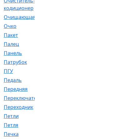
Очиститель-
[1]
кодиционер
Очищающая
[1]
Очко
[24]
Пакет
[1]
Палец
[4]
Панель
[61]
Патрубок
[248]
ПГУ
[2]
Педаль
[3]
Передняя
[22]
Переключатель
[36]
Переходник
[4]
Петли
[23]
Петля
[3]
Печка
[3]