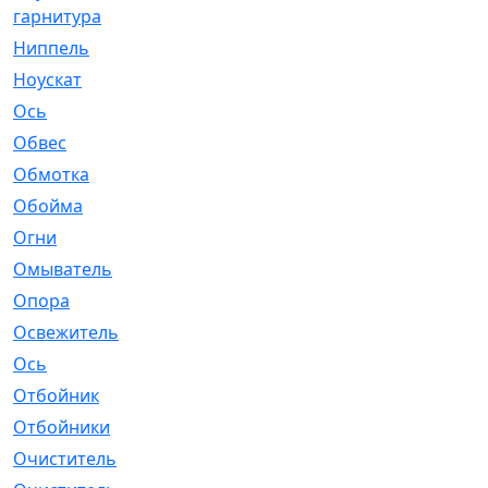
гарнитура
Ниппель
[1]
Ноускат
[53]
Оcь
[2]
Обвес
[3]
Обмотка
[4]
Обойма
[14]
Огни
[1]
Омыватель
[4]
Опора
[1]
Освежитель
[1]
Ось
[4]
Отбойник
[287]
Отбойники
[80]
Очиститель
[15]