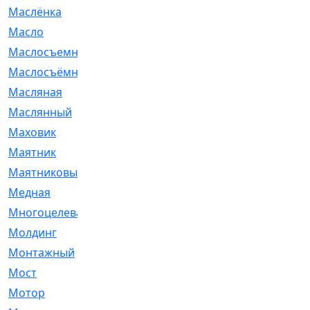
Маслёнка
[4]
Масло
[66]
Маслосъемные
[26]
Маслосъёмные
[480]
Масляная
[1]
Маслянный
[54]
Маховик
[6]
Маятник
[5]
Маятниковый
[13]
Медная
[2]
Многоцелевая
[1]
Молдинг
[14]
Монтажный
[1]
Мост
[10]
Мотор
[212]