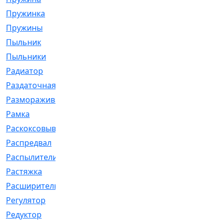
Пружинка
[1]
Пружины
[326]
Пыльник
[1202]
Пыльники
[5]
Радиатор
[916]
Раздаточная
[1]
Размораживатель
[1]
Рамка
[29]
Раскоксовывание
[4]
Распредвал
[41]
Распылители
[226]
Растяжка
[1]
Расширительный
[9]
Регулятор
[5]
Редуктор
[17]