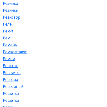
Резинка
[15]
Резинки
[6]
Резистор
[1]
Реле
[20]
Рем-т
[7]
Рем.
[2]
Ремень
[2060]
Ремкомплект
[1924]
Ремни
[21]
Реостат
[1]
Ресничка
[25]
Рессора
[51]
Рессорный
[107]
Решётка
[101]
Решетка
[21]