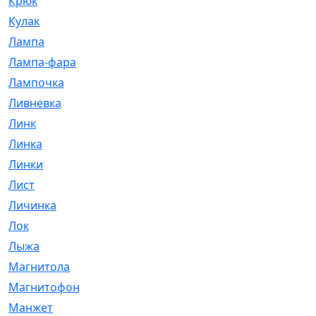
Крюк
[1]
Кулак
[9]
Лампа
[128]
Лампа-фара
[4]
Лампочка
[209]
Ливневка
[66]
Линк
[3]
Линка
[64]
Линки
[913]
Лист
[144]
Личинка
[3]
Лок
[1]
Лыжа
[23]
Магнитола
[11]
Магнитофон
[1]
Манжет
[194]