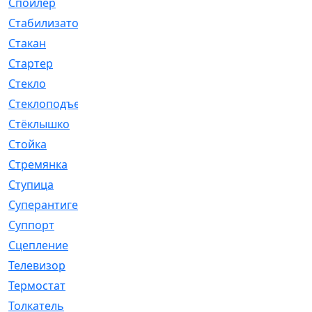
Спойлер
[29]
Стабилизатор
[596]
Стакан
[7]
Стартер
[176]
Стекло
[11]
Стеклоподъемник
[12]
Стёклышко
[20]
Стойка
[969]
Стремянка
[46]
Ступица
[775]
Суперантигель
[3]
Суппорт
[198]
Сцепление
[1]
Телевизор
[13]
Термостат
[323]
Толкатель
[4]