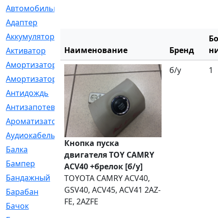
Автомобильный
[6]
Адаптер
[3]
Аккумулятор
[2]
Б
Наименование
Бренд
н
Активатор
[1]
Амортизатор
[608]
б/у
1
Амортизаторы
[21]
Антидождь
[1]
Антизапотеватель
[1]
Ароматизатор
[35]
Аудиокабель
[2]
Кнопка пуска
Балка
[58]
двигателя TOY CAMRY
Бампер
[137]
ACV40 +брелок [б/у]
Бандажный
[6]
TOYOTA CAMRY ACV40,
GSV40, ACV45, ACV41 2AZ-
Барабан
[5]
FE, 2AZFE
Бачок
[40]