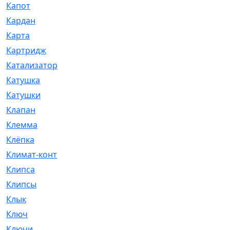
Капот
[144]
Кардан
[131]
Карта
[2]
Картридж
[250]
Катализатор
[1]
Катушка
[2]
Катушки
[291]
Клапан
[375]
Клемма
[5]
Клёпка
[2]
Климат-контроль
[3]
Клипса
[21]
Клипсы
[321]
Клык
[4]
Ключ
[2]
Ключи
[3]