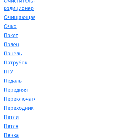
Очиститель-
[1]
кодиционер
Очищающая
[1]
Очко
[24]
Пакет
[1]
Палец
[4]
Панель
[61]
Патрубок
[248]
ПГУ
[2]
Педаль
[3]
Передняя
[22]
Переключатель
[36]
Переходник
[4]
Петли
[23]
Петля
[3]
Печка
[3]