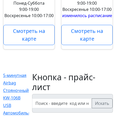
Понед-Суббота
9:00-19:00
9:00-19:00
Воскресенье
10:00-17:00
Воскресенье
10:00-17:00
изменилось расписание
Смотреть на
Смотреть на
карте
карте
Кнопка - прайс-
5-минутная
[1]
Airbag
[18]
лист
Cтояночный
[1]
KW-106B
[0]
Искать
USB
[6]
Автомобильное
[6]