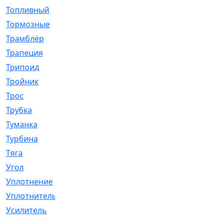
Топливный
[5]
Тормозные
[57]
Трамблёр
[54]
Трапеция
[2]
Трипоид
[16]
Тройник
[1]
Трос
[500]
Трубка
[39]
Туманка
[77]
Турбина
[69]
Тяга
[1264]
Угол
[2]
Уплотнение
[22]
Уплотнитель
[13]
Усилитель
[20]