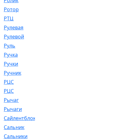
Ролик
[790]
Ротор
[2]
РТЦ
[475]
Рулевая
[974]
Рулевой
[585]
Руль
[12]
Ручка
[29]
Ручки
[3]
Ручник
[11]
РЦC
[12]
РЦС
[84]
Рычаг
[588]
Рычаги
[3]
Сайлентблок
[4208]
Сальник
[4340]
Сальники
[123]