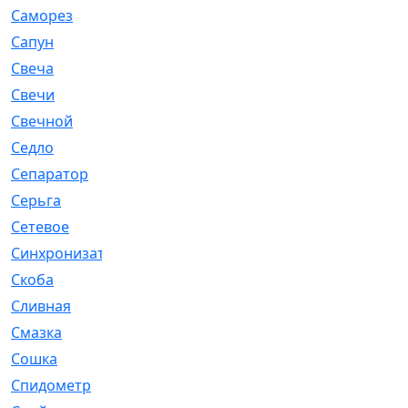
Саморез
[23]
Сапун
[33]
Свеча
[457]
Свечи
[272]
Свечной
[2]
Седло
[7]
Сепаратор
[6]
Серьга
[27]
Сетевое
[6]
Синхронизатор
[1]
Скоба
[4]
Сливная
[6]
Смазка
[24]
Сошка
[8]
Спидометр
[48]