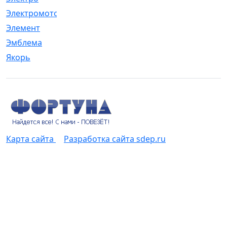
Электромотор
[1]
Элемент
[5]
Эмблема
[1]
Якорь
[4]
Карта сайта
Разработка сайта sdep.ru