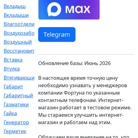
Вкладыш
[41]
Вкладыши
[1131]
Влагоотделитель
[2]
Воздухозаборник
[2]
Telegram
Воздушный
[1]
Восстановительный
[1]
Вставка
[168]
Обновление базы: Июнь 2026
Втулка
[1875]
Втягивающий
[22]
В настоящее время точную цену
необходимо узнавать у менеджеров
Габарит
[286]
компании Фортуна по указанным
Габаритный
[6]
контактным телефонам. Интернет-
Газматики
[117]
магазин работает в тестовом режиме.
Гайка
[104]
Мы стараемся улучшить интернет-
магазин и работаем над этим.
Генератор
[148]
Герметик
[15]
Обращаем ваше внимание на то, что