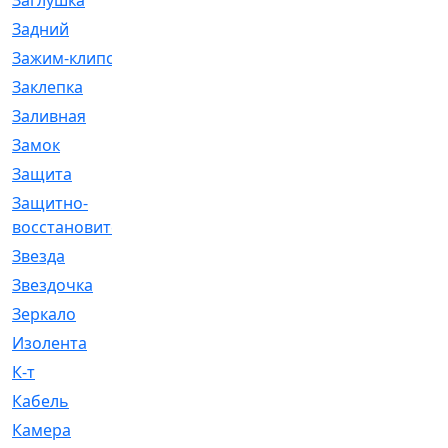
Заглушка
[21]
Задний
[528]
Зажим-клипса
[1]
Заклепка
[1]
Заливная
[4]
Замок
[12]
Защита
[79]
Защитно-
[4]
восстановительный
Звезда
[1]
Звездочка
[5]
Зеркало
[369]
Изолента
[1]
К-т
[13]
Кабель
[50]
Камера
[4]