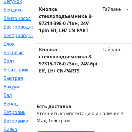
Бегунок
[21]
Кнопка
Тайвань
-
Бендикс
[26]
стеклоподъемника 8-
Бензонасос
[17]
97214-398-0 /1кн, 24V-
Беспроводное
[2]
1pin Elf, LH/ CN-PART
Беспроводные
[1]
Блок
[81]
Кнопка
Тайвань
-
Боковые
[4]
стеклоподъемника 8-
Болт
[247]
97315-176-0 /3кн, 24V-6pi
Брызговик
[77]
Elf, LH/ CN-PARTS
Быстрая
[2]
Вакуум
[23]
Вал
[194]
Венец
[16]
Есть доставка
Ветровик
[132]
Уточнить комплектацию и наличие в
Max, Телеграм
Ветровики
[2]
Вилка
[15]