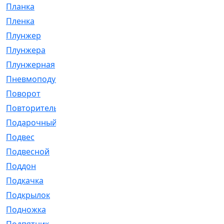
Планка
[21]
Пленка
[1]
Плунжер
[1]
Плунжера
[64]
Плунжерная
[91]
Пневмоподушка
[2]
Поворот
[12]
Повторитель
[86]
Подарочный
[3]
Подвес
[16]
Подвесной
[7]
Поддон
[18]
Подкачка
[5]
Подкрылок
[128]
Подножка
[16]