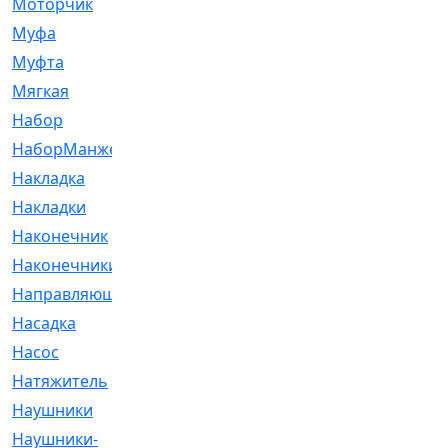
Моторчик
[6]
Муфа
[1]
Муфта
[9]
Мягкая
[3]
Набор
[6]
НаборМанжетГТЦ
[33]
Накладка
[51]
Накладки
[1]
Наконечник
[743]
Наконечники
[119]
Направляющая
[43]
Насадка
[16]
Насос
[356]
Натяжитель
[125]
Наушники
[8]
Наушники-
[2]