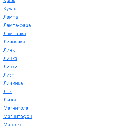
Крюк
[1]
Кулак
[9]
Лампа
[128]
Лампа-фара
[4]
Лампочка
[209]
Ливневка
[66]
Линк
[3]
Линка
[64]
Линки
[913]
Лист
[144]
Личинка
[3]
Лок
[1]
Лыжа
[23]
Магнитола
[11]
Магнитофон
[1]
Манжет
[194]