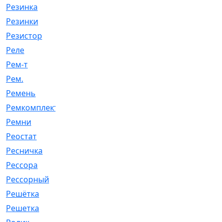
Резинка
[15]
Резинки
[6]
Резистор
[1]
Реле
[20]
Рем-т
[7]
Рем.
[2]
Ремень
[2060]
Ремкомплект
[1924]
Ремни
[21]
Реостат
[1]
Ресничка
[25]
Рессора
[51]
Рессорный
[107]
Решётка
[101]
Решетка
[21]