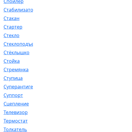
Спойлер
[29]
Стабилизатор
[596]
Стакан
[7]
Стартер
[176]
Стекло
[11]
Стеклоподъемник
[12]
Стёклышко
[20]
Стойка
[969]
Стремянка
[46]
Ступица
[775]
Суперантигель
[3]
Суппорт
[198]
Сцепление
[1]
Телевизор
[13]
Термостат
[323]
Толкатель
[4]