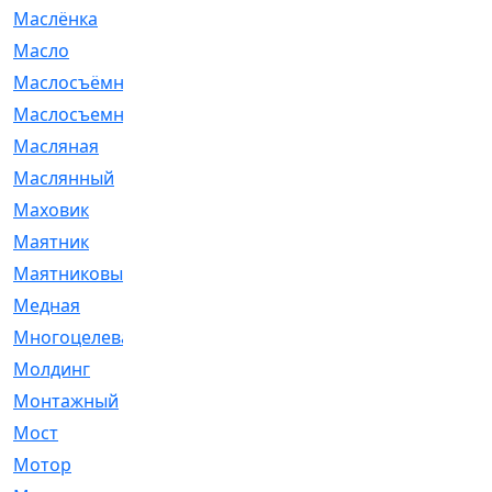
Маслёнка
[4]
Масло
[66]
Маслосъёмные
[480]
Маслосъемные
[26]
Масляная
[1]
Маслянный
[54]
Маховик
[6]
Маятник
[5]
Маятниковый
[13]
Медная
[2]
Многоцелевая
[1]
Молдинг
[14]
Монтажный
[1]
Мост
[10]
Мотор
[212]