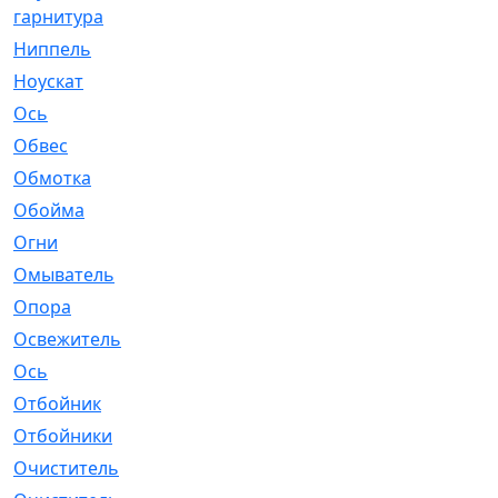
гарнитура
Ниппель
[1]
Ноускат
[53]
Оcь
[2]
Обвес
[3]
Обмотка
[4]
Обойма
[14]
Огни
[1]
Омыватель
[4]
Опора
[1]
Освежитель
[1]
Ось
[4]
Отбойник
[287]
Отбойники
[80]
Очиститель
[15]