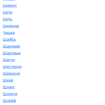
Цемент
[1]
Цепи
[314]
Цепь
[171]
Цилиндр
[55]
Чашка
[695]
Шайба
[37]
Шаровая
[900]
Шаровые
[1]
Шатун
[226]
Шестерня
[33]
Шкворня
[118]
Шкив
[129]
Шланг
[476]
Шланги
[36]
Шлейф
[70]