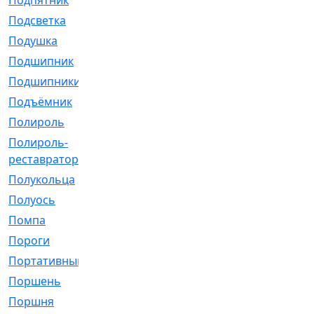
Подпятник
[1]
Подсветка
[1]
Подушка
[1540]
Подшипник
[1825]
Подшипники
[106]
Подъёмник
[1]
Полироль
[1]
Полироль-
[1]
реставратор
Полукольца
[107]
Полуось
[43]
Помпа
[537]
Пороги
[1]
Портативный
[1]
Поршень
[5]
Поршня
[833]