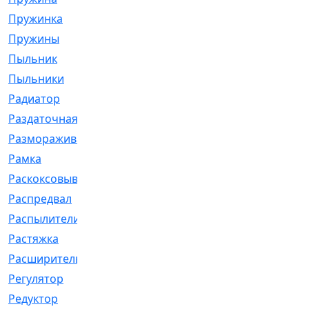
Пружинка
[1]
Пружины
[326]
Пыльник
[1202]
Пыльники
[5]
Радиатор
[916]
Раздаточная
[1]
Размораживатель
[1]
Рамка
[29]
Раскоксовывание
[4]
Распредвал
[41]
Распылители
[226]
Растяжка
[1]
Расширительный
[9]
Регулятор
[5]
Редуктор
[17]