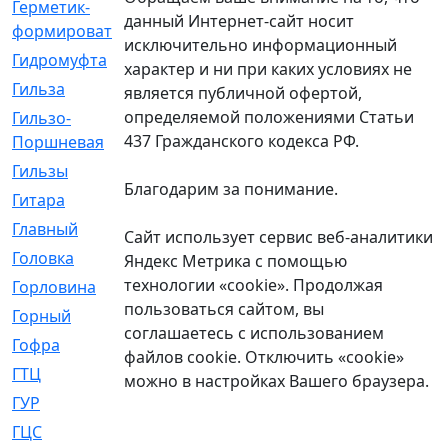
Герметик-
[3]
данный Интернет-сайт носит
формирователь
исключительно информационный
Гидромуфта
[47]
характер и ни при каких условиях не
Гильза
[56]
является публичной офертой,
определяемой положениями Статьи
Гильзо-
[13]
437 Гражданского кодекса РФ.
Поршневая
Гильзы
[259]
Благодарим за понимание.
Гитара
[7]
Главный
[29]
Сайт использует сервис веб-аналитики
Головка
[28]
Яндекс Метрика с помощью
технологии «cookie». Продолжая
Горловина
[14]
пользоваться сайтом, вы
Горный
[1]
соглашаетесь с использованием
Гофра
[86]
файлов cookie. Отключить «cookie»
ГТЦ
[96]
можно в настройках Вашего браузера.
ГУР
[34]
ГЦC
[6]