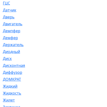
ГЦС
[74]
Датчик
[969]
Дверь
[249]
Двигатель
[64]
Демпфер
[2]
Демфер
[1]
Держатель
[5]
Диодный
[3]
Диск
[418]
Дисконтная
[1]
Диффузор
[1]
ДОМКРАТ
[1]
Жидкий
[5]
Жидкость
[80]
Жилет
[1]