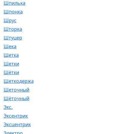
Шпилька
[215]
Шпонка
[19]
Шрус
[1107]
Шторка
[6]
Штуцер
[8]
Щека
[18]
Щетка
[31]
Щетки
[58]
Щётки
[124]
Щеткодержатель
[14]
Щеточный
[1]
Щёточный
[7]
Экс.
[4]
Эксентрик
[1]
Эксцентрик
[67]
Электро
[1]