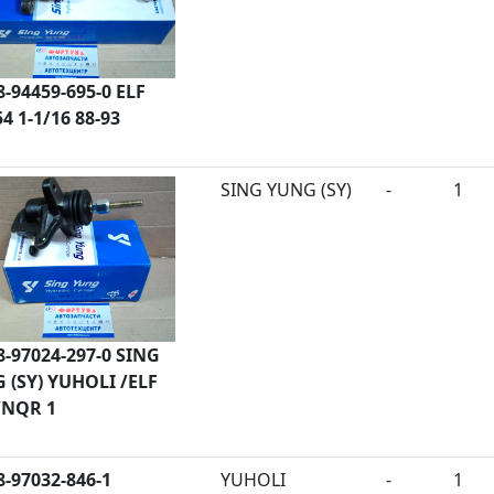
8-94459-695-0 ELF
4 1-1/16 88-93
SING YUNG (SY)
-
1
8-97024-297-0 SING
 (SY) YUHOLI /ELF
NQR 1
8-97032-846-1
YUHOLI
-
1