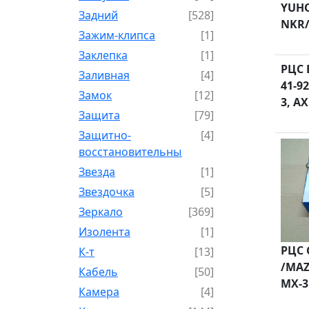
YUHO
Задний
[528]
NKR/
Зажим-клипса
[1]
Заклепка
[1]
РЦС 
Заливная
[4]
41-9
Замок
[12]
3, A
Защита
[79]
Защитно-
[4]
восстановительный
Звезда
[1]
Звездочка
[5]
Зеркало
[369]
Изолента
[1]
РЦС 
К-т
[13]
/MAZ
Кабель
[50]
MX-3 
Камера
[4]