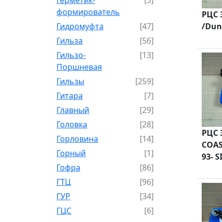
формирователь
РЦС 
Гидромуфта
[47]
/Dun
Гильза
[56]
Гильзо-
[13]
Поршневая
Гильзы
[259]
Гитара
[7]
Главный
[29]
Головка
[28]
РЦС 
Горловина
[14]
COAS
Горный
[1]
93- 
Гофра
[86]
ГТЦ
[96]
ГУР
[34]
ГЦC
[6]