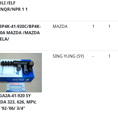
LI /ELF
NQR/NPR 1 1
BP4K-41-920C/BP4K-
MAZDA
1
1
20A MAZDA /MAZDA
XELA/
SING YUNG (SY)
-
1
GA2A-41-920 SY
DA 323, 626, MPV,
'92-'06/ 3/4"