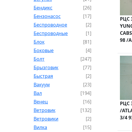
Бендикс
[26]
Бензонасос
[17]
РЦС 
Беспроводное
[2]
YUNG
CABS
Беспроводные
[1]
98 /
Блок
[81]
Боковые
[4]
Болт
[247]
Брызговик
[77]
Быстрая
[2]
Вакуум
[23]
Вал
[194]
Венец
[16]
РЦС 
Ветровик
[132]
/ATL
3/4 9
Ветровики
[2]
Вилка
[15]