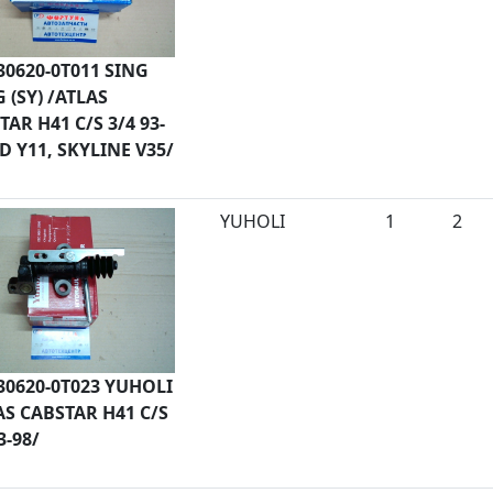
30620-0T011 SING
 (SY) /ATLAS
TAR H41 C/S 3/4 93-
AD Y11, SKYLINE V35/
YUHOLI
1
2
30620-0T023 YUHOLI
AS CABSTAR H41 C/S
3-98/