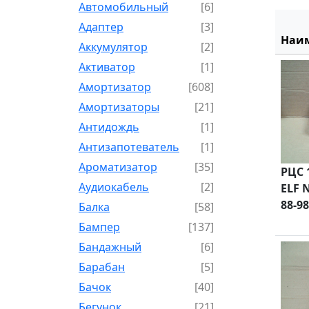
Автомобильный
[6]
Адаптер
[3]
Наи
Аккумулятор
[2]
Активатор
[1]
Амортизатор
[608]
Амортизаторы
[21]
Антидождь
[1]
Антизапотеватель
[1]
Ароматизатор
[35]
РЦС 
Аудиокабель
[2]
ELF 
88-98
Балка
[58]
Бампер
[137]
Бандажный
[6]
Барабан
[5]
Бачок
[40]
Бегунок
[21]