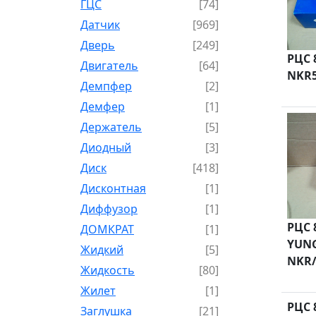
ГЦС
[74]
Датчик
[969]
Дверь
[249]
РЦС 
Двигатель
[64]
NKR5
Демпфер
[2]
Демфер
[1]
Держатель
[5]
Диодный
[3]
Диск
[418]
Дисконтная
[1]
Диффузор
[1]
РЦС 
ДОМКРАТ
[1]
YUNG
Жидкий
[5]
NKR/
Жидкость
[80]
Жилет
[1]
РЦС 
Заглушка
[21]