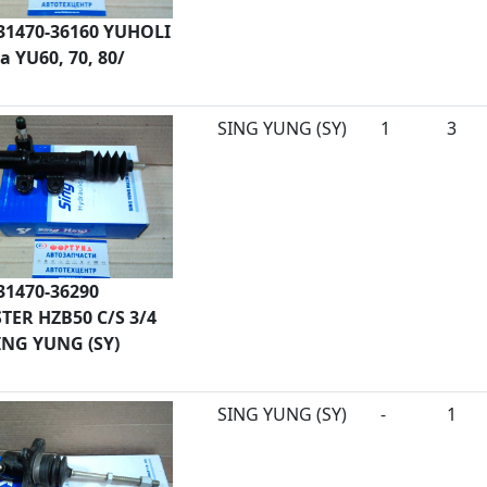
31470-36160 YUHOLI
a YU60, 70, 80/
SING YUNG (SY)
1
3
31470-36290
TER HZB50 C/S 3/4
SING YUNG (SY)
SING YUNG (SY)
-
1