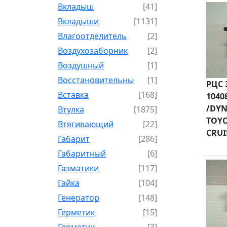
Вкладыш
[41]
Вкладыши
[1131]
Влагоотделитель
[2]
Воздухозаборник
[2]
Воздушный
[1]
Восстановительный
[1]
РЦС 
Вставка
[168]
1040
/DYN
Втулка
[1875]
TOYO
Втягивающий
[22]
CRUI
Габарит
[286]
Габаритный
[6]
Газматики
[117]
Гайка
[104]
Генератор
[148]
Герметик
[15]
Герметик-
[3]