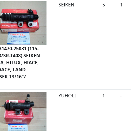
SEIKEN
5
1
31470-25031 (115-
8/SR-T408) SEIKEN
A, HILUX, HIACE,
ACE, LAND
SER 13/16"/
YUHOLI
1
-