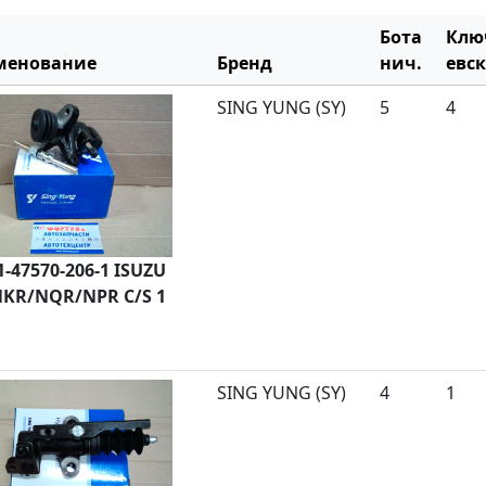
Бота
Клю
менование
Бренд
нич.
евск
SING YUNG (SY)
5
4
1-47570-206-1 ISUZU
NKR/NQR/NPR C/S 1
SING YUNG (SY)
4
1