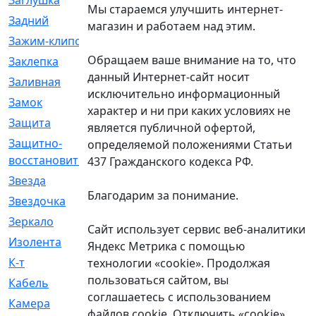
Заглушка
[21]
Мы стараемся улучшить интернет-
Задний
[528]
магазин и работаем над этим.
Зажим-клипса
[1]
Обращаем ваше внимание на то, что
Заклепка
[1]
данный Интернет-сайт носит
Заливная
[4]
исключительно информационный
Замок
[12]
характер и ни при каких условиях не
Защита
[79]
является публичной офертой,
Защитно-
[4]
определяемой положениями Статьи
восстановительный
437 Гражданского кодекса РФ.
Звезда
[1]
Благодарим за понимание.
Звездочка
[5]
Зеркало
[369]
Сайт использует сервис веб-аналитики
Изолента
[1]
Яндекс Метрика с помощью
К-т
[13]
технологии «cookie». Продолжая
пользоваться сайтом, вы
Кабель
[50]
соглашаетесь с использованием
Камера
[4]
файлов cookie. Отключить «cookie»