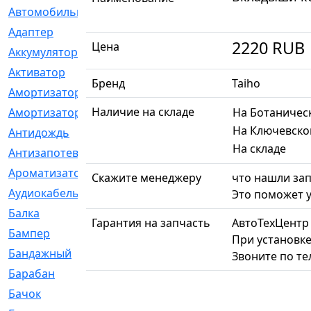
Автомобильный
[6]
Адаптер
[3]
2220
RUB
Цена
Аккумулятор
[2]
Активатор
[1]
Бренд
Taiho
Амортизатор
[608]
Наличие на складе
Амортизаторы
[21]
На Ботаничес
На Ключевско
Антидождь
[1]
На складе
Антизапотеватель
[1]
Ароматизатор
[35]
Скажите менеджеру
что нашли зап
Аудиокабель
[2]
Это поможет у
Балка
[58]
Гарантия на запчасть
АвтоТехЦентр
Бампер
[137]
При установке
Бандажный
[6]
Звоните по т
Барабан
[5]
Бачок
[40]