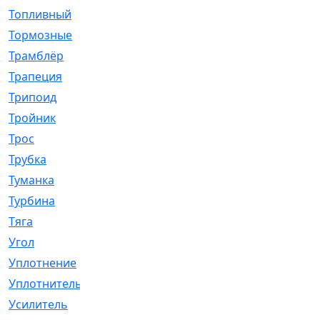
Топливный
[5]
Тормозные
[57]
Трамблёр
[54]
Трапеция
[2]
Трипоид
[16]
Тройник
[1]
Трос
[500]
Трубка
[39]
Туманка
[77]
Турбина
[69]
Тяга
[1264]
Угол
[2]
Уплотнение
[22]
Уплотнитель
[13]
Усилитель
[20]