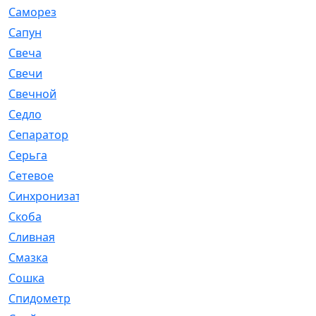
Саморез
[23]
Сапун
[33]
Свеча
[457]
Свечи
[272]
Свечной
[2]
Седло
[7]
Сепаратор
[6]
Серьга
[27]
Сетевое
[6]
Синхронизатор
[1]
Скоба
[4]
Сливная
[6]
Смазка
[24]
Сошка
[8]
Спидометр
[48]