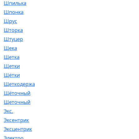
Шпилька
[215]
Шпонка
[19]
Шрус
[1107]
Шторка
[6]
Штуцер
[8]
Щека
[18]
Щетка
[31]
Щетки
[58]
Щётки
[124]
Щеткодержатель
[14]
Щёточный
[7]
Щеточный
[1]
Экс.
[4]
Эксентрик
[1]
Эксцентрик
[67]
Электро
[1]