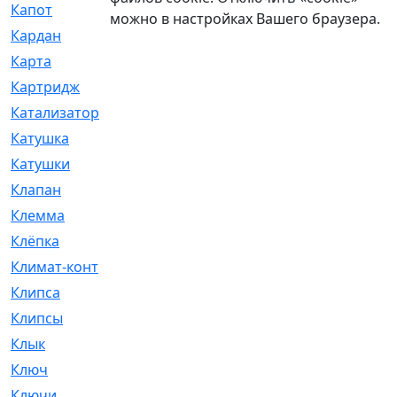
Капот
[144]
можно в настройках Вашего браузера.
Кардан
[131]
Карта
[2]
Картридж
[250]
Катализатор
[1]
Катушка
[2]
Катушки
[291]
Клапан
[375]
Клемма
[5]
Клёпка
[2]
Климат-контроль
[3]
Клипса
[21]
Клипсы
[321]
Клык
[4]
Ключ
[2]
Ключи
[3]