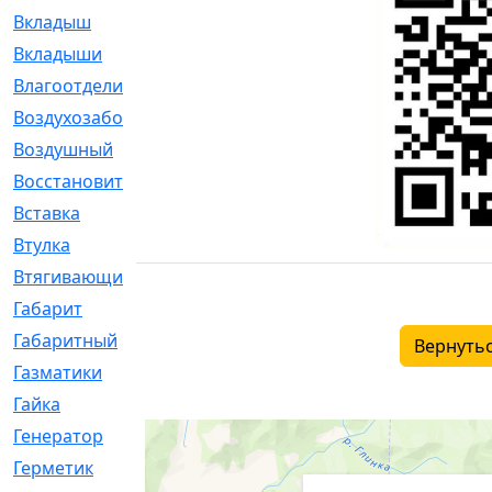
Вкладыш
[41]
Вкладыши
[1131]
Влагоотделитель
[2]
Воздухозаборник
[2]
Воздушный
[1]
Восстановительный
[1]
Вставка
[168]
Втулка
[1875]
Втягивающий
[22]
Габарит
[286]
Габаритный
[6]
Вернутьс
Газматики
[117]
Гайка
[104]
Генератор
[148]
Герметик
[15]