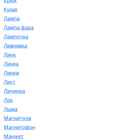
Крюк
[1]
Кулак
[9]
Лампа
[128]
Лампа-фара
[4]
Лампочка
[209]
Ливневка
[66]
Линк
[3]
Линка
[64]
Линки
[913]
Лист
[144]
Личинка
[3]
Лок
[1]
Лыжа
[23]
Магнитола
[11]
Магнитофон
[1]
Манжет
[194]