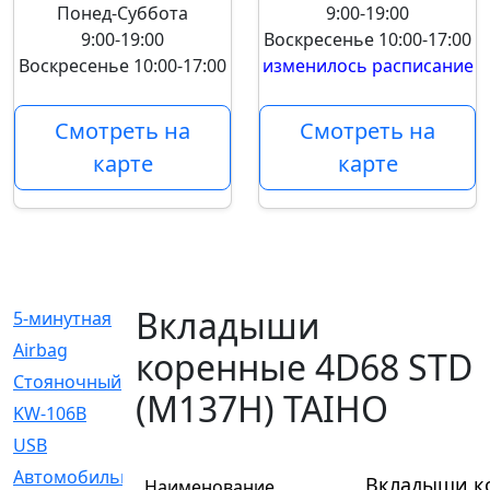
Понед-Суббота
9:00-19:00
9:00-19:00
Воскресенье
10:00-17:00
Воскресенье
10:00-17:00
изменилось расписание
Смотреть на
Смотреть на
карте
карте
Вкладыши
5-минутная
[1]
Airbag
[18]
коренные 4D68 STD
Cтояночный
[1]
(M137H) TAIHO
KW-106B
[0]
USB
[6]
Автомобильное
[6]
Вкладыши ко
Наименование