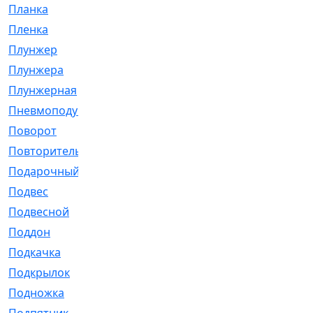
Планка
[21]
Пленка
[1]
Плунжер
[1]
Плунжера
[64]
Плунжерная
[91]
Пневмоподушка
[2]
Поворот
[12]
Повторитель
[86]
Подарочный
[3]
Подвес
[16]
Подвесной
[7]
Поддон
[18]
Подкачка
[5]
Подкрылок
[128]
Подножка
[16]