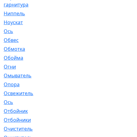
гарнитура
Ниппель
[1]
Ноускат
[53]
Оcь
[2]
Обвес
[3]
Обмотка
[4]
Обойма
[14]
Огни
[1]
Омыватель
[4]
Опора
[1]
Освежитель
[1]
Ось
[4]
Отбойник
[287]
Отбойники
[80]
Очиститель
[15]