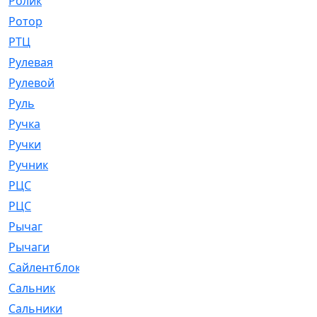
Ролик
[790]
Ротор
[2]
РТЦ
[475]
Рулевая
[974]
Рулевой
[585]
Руль
[12]
Ручка
[29]
Ручки
[3]
Ручник
[11]
РЦC
[12]
РЦС
[84]
Рычаг
[588]
Рычаги
[3]
Сайлентблок
[4208]
Сальник
[4340]
Сальники
[123]