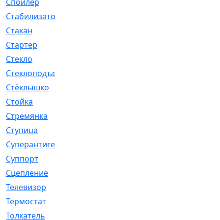
Спойлер
[29]
Стабилизатор
[596]
Стакан
[7]
Стартер
[176]
Стекло
[11]
Стеклоподъемник
[12]
Стёклышко
[20]
Стойка
[969]
Стремянка
[46]
Ступица
[775]
Суперантигель
[3]
Суппорт
[198]
Сцепление
[1]
Телевизор
[13]
Термостат
[323]
Толкатель
[4]