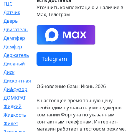
Есть доставка
ГЦС
[74]
Уточнить комплектацию и наличие в
Датчик
[969]
Max, Телеграм
Дверь
[249]
Двигатель
[64]
Демпфер
[2]
Демфер
[1]
Держатель
[5]
Telegram
Диодный
[3]
Диск
[418]
Дисконтная
[1]
Обновление базы: Июнь 2026
Диффузор
[1]
ДОМКРАТ
[1]
В настоящее время точную цену
Жидкий
[5]
необходимо узнавать у менеджеров
компании Фортуна по указанным
Жидкость
[80]
контактным телефонам. Интернет-
Жилет
[1]
магазин работает в тестовом режиме.