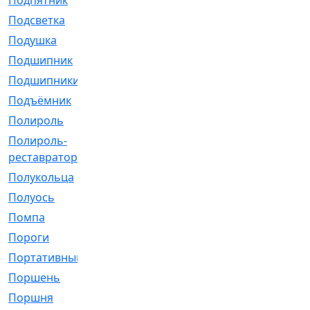
Подпятник
[1]
Подсветка
[1]
Подушка
[1540]
Подшипник
[1825]
Подшипники
[106]
Подъёмник
[1]
Полироль
[1]
Полироль-
[1]
реставратор
Полукольца
[107]
Полуось
[43]
Помпа
[537]
Пороги
[1]
Портативный
[1]
Поршень
[5]
Поршня
[833]