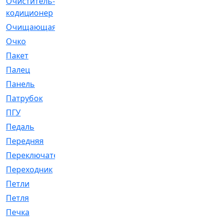
Очиститель-
[1]
кодиционер
Очищающая
[1]
Очко
[24]
Пакет
[1]
Палец
[4]
Панель
[61]
Патрубок
[248]
ПГУ
[2]
Педаль
[3]
Передняя
[22]
Переключатель
[36]
Переходник
[4]
Петли
[23]
Петля
[3]
Печка
[3]