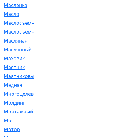
Маслёнка
[4]
Масло
[66]
Маслосъёмные
[480]
Маслосъемные
[26]
Масляная
[1]
Маслянный
[54]
Маховик
[6]
Маятник
[5]
Маятниковый
[13]
Медная
[2]
Многоцелевая
[1]
Молдинг
[14]
Монтажный
[1]
Мост
[10]
Мотор
[212]