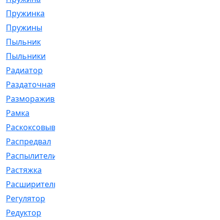
Пружинка
[1]
Пружины
[326]
Пыльник
[1202]
Пыльники
[5]
Радиатор
[916]
Раздаточная
[1]
Размораживатель
[1]
Рамка
[29]
Раскоксовывание
[4]
Распредвал
[41]
Распылители
[226]
Растяжка
[1]
Расширительный
[9]
Регулятор
[5]
Редуктор
[17]