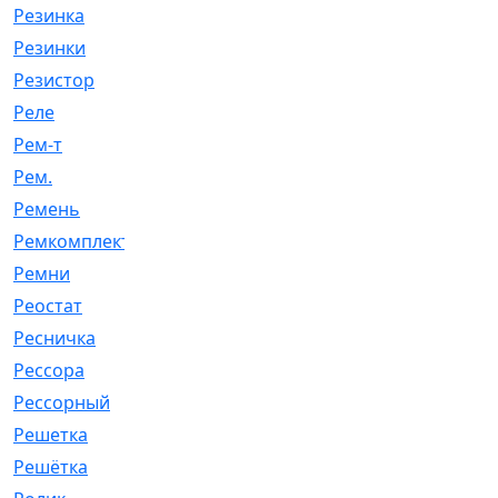
Резинка
[15]
Резинки
[6]
Резистор
[1]
Реле
[20]
Рем-т
[7]
Рем.
[2]
Ремень
[2060]
Ремкомплект
[1924]
Ремни
[21]
Реостат
[1]
Ресничка
[25]
Рессора
[51]
Рессорный
[107]
Решетка
[21]
Решётка
[101]