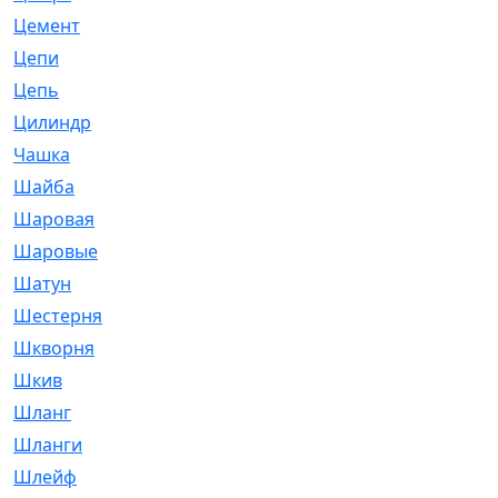
Цемент
[1]
Цепи
[314]
Цепь
[171]
Цилиндр
[55]
Чашка
[695]
Шайба
[37]
Шаровая
[900]
Шаровые
[1]
Шатун
[226]
Шестерня
[33]
Шкворня
[118]
Шкив
[129]
Шланг
[476]
Шланги
[36]
Шлейф
[70]