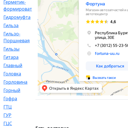
Герметик-
[3]
формирователь
Гидромуфта
[47]
Гильза
[56]
Гильзо-
[13]
Поршневая
Гильзы
[259]
Гитара
[7]
Главный
[29]
Головка
[28]
Горловина
[14]
Горный
[1]
Гофра
[86]
ГТЦ
[96]
ГУР
[34]
ГЦC
[6]