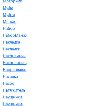
Моторчик
[6]
Муфа
[1]
Муфта
[9]
Мягкая
[3]
Набор
[6]
НаборМанжетГТЦ
[33]
Накладка
[51]
Накладки
[1]
Наконечник
[743]
Наконечники
[119]
Направляющая
[43]
Насадка
[16]
Насос
[356]
Натяжитель
[125]
Наушники
[8]
Наушники-
[2]