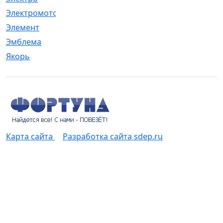
Электромотор
[1]
Элемент
[5]
Эмблема
[1]
Якорь
[4]
Карта сайта
Разработка сайта sdep.ru