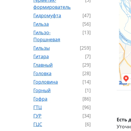
формирователь
Гидромуфта
[47]
Гильза
[56]
Гильзо-
[13]
Поршневая
Гильзы
[259]
Гитара
[7]
Главный
[29]
Головка
[28]
Горловина
[14]
Горный
[1]
Гофра
[86]
ГТЦ
[96]
ГУР
[34]
Есть 
ГЦC
[6]
Уточн