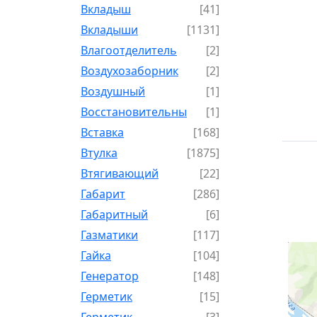
Вкладыш
[41]
Вкладыши
[1131]
Влагоотделитель
[2]
Воздухозаборник
[2]
Воздушный
[1]
Восстановительный
[1]
Вставка
[168]
Втулка
[1875]
Втягивающий
[22]
Габарит
[286]
Габаритный
[6]
Газматики
[117]
Гайка
[104]
Генератор
[148]
Герметик
[15]
Герметик-
[3]