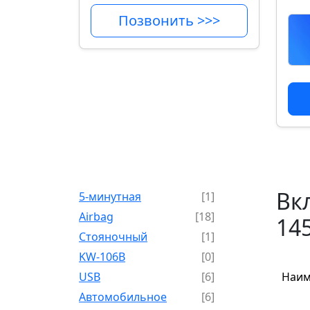
Позвонить >>>
Вк
5-минутная
[1]
Airbag
[18]
14
Cтояночный
[1]
KW-106B
[0]
USB
[6]
Наим
Автомобильное
[6]