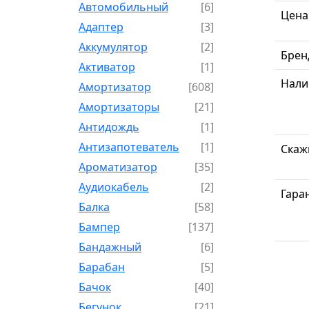
Автомобильный
[6]
Цена
Адаптер
[3]
Аккумулятор
[2]
Брен
Активатор
[1]
Нали
Амортизатор
[608]
Амортизаторы
[21]
Антидождь
[1]
Антизапотеватель
[1]
Скаж
Ароматизатор
[35]
Аудиокабель
[2]
Гара
Балка
[58]
Бампер
[137]
Бандажный
[6]
Барабан
[5]
Бачок
[40]
Бегунок
[21]