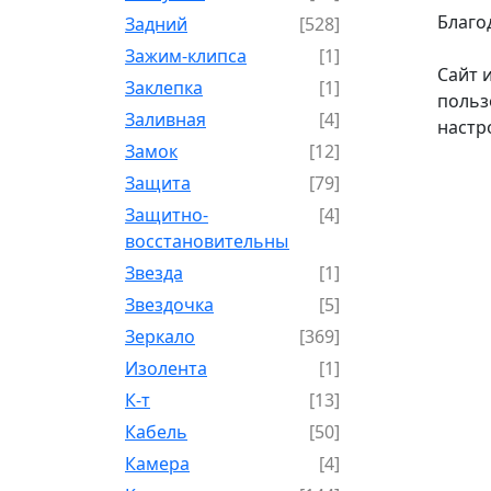
Благо
Задний
[528]
Зажим-клипса
[1]
Сайт 
Заклепка
[1]
польз
Заливная
[4]
настр
Замок
[12]
Защита
[79]
Защитно-
[4]
восстановительный
Звезда
[1]
Звездочка
[5]
Зеркало
[369]
Изолента
[1]
К-т
[13]
Кабель
[50]
Камера
[4]