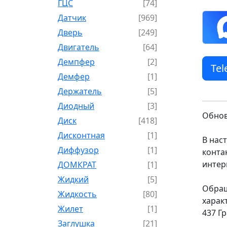
ГЦС
[74]
Датчик
[969]
Дверь
[249]
Двигатель
[64]
Демпфер
[2]
Te
Демфер
[1]
Держатель
[5]
Диодный
[3]
Обнов
Диск
[418]
Дисконтная
[1]
В нас
Диффузор
[1]
конта
интер
ДОМКРАТ
[1]
Жидкий
[5]
Обращ
Жидкость
[80]
харак
Жилет
[1]
437 Г
Заглушка
[21]