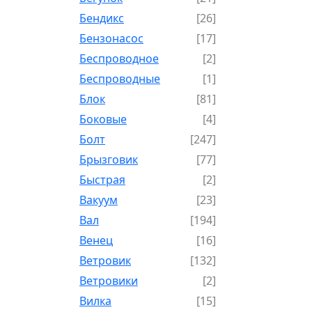
Бендикс
[26]
Бензонасос
[17]
Беспроводное
[2]
Беспроводные
[1]
Блок
[81]
Боковые
[4]
Болт
[247]
Брызговик
[77]
Быстрая
[2]
Вакуум
[23]
Вал
[194]
Венец
[16]
Ветровик
[132]
Ветровики
[2]
Вилка
[15]