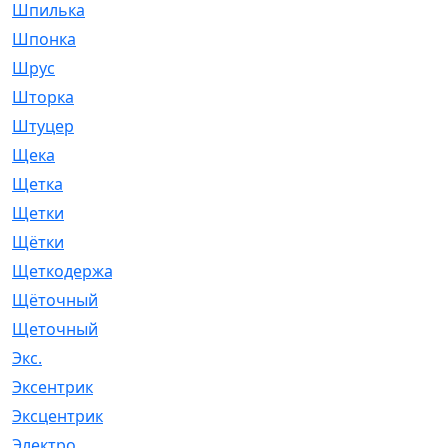
Шпилька
[215]
Шпонка
[19]
Шрус
[1107]
Шторка
[6]
Штуцер
[8]
Щека
[18]
Щетка
[31]
Щетки
[58]
Щётки
[124]
Щеткодержатель
[14]
Щёточный
[7]
Щеточный
[1]
Экс.
[4]
Эксентрик
[1]
Эксцентрик
[67]
Электро
[1]