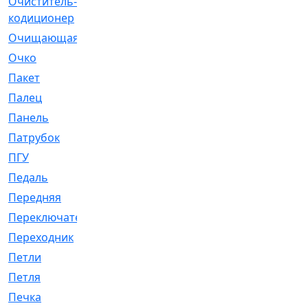
Очиститель-
[1]
кодиционер
Очищающая
[1]
Очко
[24]
Пакет
[1]
Палец
[4]
Панель
[61]
Патрубок
[248]
ПГУ
[2]
Педаль
[3]
Передняя
[22]
Переключатель
[36]
Переходник
[4]
Петли
[23]
Петля
[3]
Печка
[3]