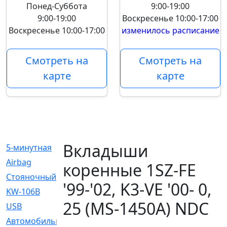
Понед-Суббота
9:00-19:00
9:00-19:00
Воскресенье
10:00-17:00
Воскресенье
10:00-17:00
изменилось расписание
Смотреть на
Смотреть на
карте
карте
Вкладыши
5-минутная
[1]
Airbag
[18]
коренные 1SZ-FE
Cтояночный
[1]
'99-'02, K3-VE '00- 0,
KW-106B
[0]
25 (MS-1450A) NDC
USB
[6]
Автомобильное
[6]