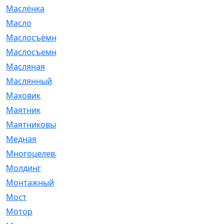
Маслёнка
[4]
Масло
[66]
Маслосъёмные
[480]
Маслосъемные
[26]
Масляная
[1]
Маслянный
[54]
Маховик
[6]
Маятник
[5]
Маятниковый
[13]
Медная
[2]
Многоцелевая
[1]
Молдинг
[14]
Монтажный
[1]
Мост
[10]
Мотор
[212]