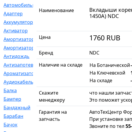
Автомобильный
[6]
Вкладыши коренны
Наименование
Адаптер
[3]
1450A) NDC
Аккумулятор
[2]
Активатор
[1]
1760
RUB
Цена
Амортизатор
[608]
Амортизаторы
[21]
Бренд
NDC
Антидождь
[1]
Антизапотеватель
Наличие на складе
[1]
На Ботанической
На Ключевской
Ароматизатор
[35]
На складе
-
Аудиокабель
[2]
Балка
[58]
Скажите
что нашли запчаст
Бампер
[137]
менеджеру
Это поможет ускор
Бандажный
[6]
Гарантия на
АвтоТехЦентр Фор
Барабан
[5]
запчасть
При установке зап
Бачок
[40]
Звоните по тел
55