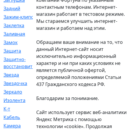
Заглушка
[21]
контактным телефонам. Интернет-
Задний
[528]
магазин работает в тестовом режиме.
Зажим-клипса
[1]
Мы стараемся улучшить интернет-
Заклепка
[1]
магазин и работаем над этим.
Заливная
[4]
Обращаем ваше внимание на то, что
Замок
[12]
данный Интернет-сайт носит
Защита
[79]
исключительно информационный
Защитно-
[4]
характер и ни при каких условиях не
восстановительный
является публичной офертой,
Звезда
[1]
определяемой положениями Статьи
Звездочка
[5]
437 Гражданского кодекса РФ.
Зеркало
[369]
Благодарим за понимание.
Изолента
[1]
К-т
[13]
Сайт использует сервис веб-аналитики
Кабель
[50]
Яндекс Метрика с помощью
Камера
[4]
технологии «cookie». Продолжая