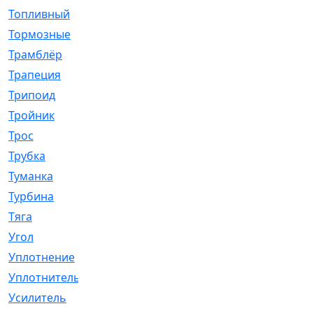
Топливный
[5]
Тормозные
[57]
Трамблёр
[54]
Трапеция
[2]
Трипоид
[16]
Тройник
[1]
Трос
[500]
Трубка
[39]
Туманка
[77]
Турбина
[69]
Тяга
[1264]
Угол
[2]
Уплотнение
[22]
Уплотнитель
[13]
Усилитель
[20]