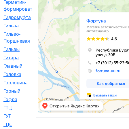
Герметик-
[3]
формирователь
Гидромуфта
[47]
Гильза
[56]
Гильзо-
[13]
Поршневая
Гильзы
[259]
Гитара
[7]
Главный
[29]
Головка
[28]
Горловина
[14]
Горный
[1]
Гофра
[86]
ГТЦ
[96]
ГУР
[34]
ГЦC
[6]