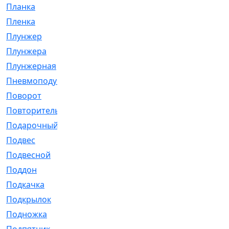
Планка
[21]
Пленка
[1]
Плунжер
[1]
Плунжера
[64]
Плунжерная
[91]
Пневмоподушка
[2]
Поворот
[12]
Повторитель
[86]
Подарочный
[3]
Подвес
[16]
Подвесной
[7]
Поддон
[18]
Подкачка
[5]
Подкрылок
[128]
Подножка
[16]