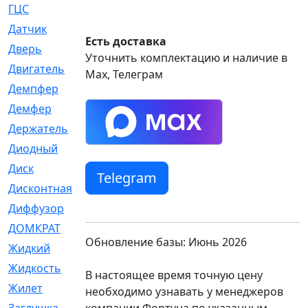
ГЦС
[74]
Датчик
[969]
Есть доставка
Дверь
[249]
Уточнить комплектацию и наличие в
Двигатель
[64]
Max, Телеграм
Демпфер
[2]
Демфер
[1]
Держатель
[5]
Диодный
[3]
Диск
[418]
Telegram
Дисконтная
[1]
Диффузор
[1]
ДОМКРАТ
[1]
Обновление базы: Июнь 2026
Жидкий
[5]
Жидкость
[80]
В настоящее время точную цену
Жилет
[1]
необходимо узнавать у менеджеров
компании Фортуна по указанным