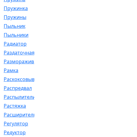
Пружинка
[1]
Пружины
[326]
Пыльник
[1202]
Пыльники
[5]
Радиатор
[916]
Раздаточная
[1]
Размораживатель
[1]
Рамка
[29]
Раскоксовывание
[4]
Распредвал
[41]
Распылители
[226]
Растяжка
[1]
Расширительный
[9]
Регулятор
[5]
Редуктор
[17]