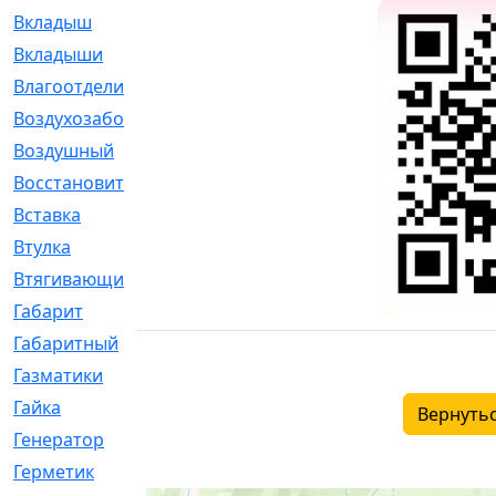
Вкладыш
[41]
Вкладыши
[1131]
Влагоотделитель
[2]
Воздухозаборник
[2]
Воздушный
[1]
Восстановительный
[1]
Вставка
[168]
Втулка
[1875]
Втягивающий
[22]
Габарит
[286]
Габаритный
[6]
Газматики
[117]
Гайка
[104]
Вернутьс
Генератор
[148]
Герметик
[15]