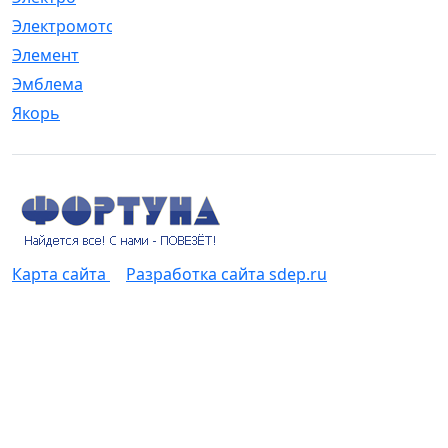
Электромотор
[1]
Элемент
[5]
Эмблема
[1]
Якорь
[4]
Карта сайта
Разработка сайта sdep.ru