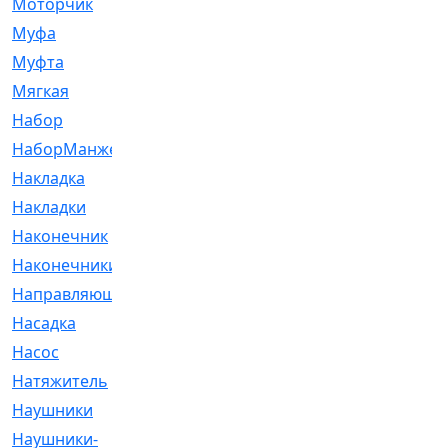
Моторчик
[6]
Муфа
[1]
Муфта
[9]
Мягкая
[3]
Набор
[6]
НаборМанжетГТЦ
[33]
Накладка
[51]
Накладки
[1]
Наконечник
[743]
Наконечники
[119]
Направляющая
[43]
Насадка
[16]
Насос
[356]
Натяжитель
[125]
Наушники
[8]
Наушники-
[2]