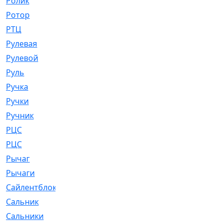
Ролик
[790]
Ротор
[2]
РТЦ
[475]
Рулевая
[974]
Рулевой
[585]
Руль
[12]
Ручка
[29]
Ручки
[3]
Ручник
[11]
РЦC
[12]
РЦС
[84]
Рычаг
[588]
Рычаги
[3]
Сайлентблок
[4208]
Сальник
[4340]
Сальники
[123]