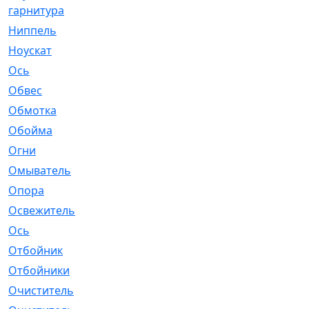
гарнитура
Ниппель
[1]
Ноускат
[53]
Оcь
[2]
Обвес
[3]
Обмотка
[4]
Обойма
[14]
Огни
[1]
Омыватель
[4]
Опора
[1]
Освежитель
[1]
Ось
[4]
Отбойник
[287]
Отбойники
[80]
Очиститель
[15]