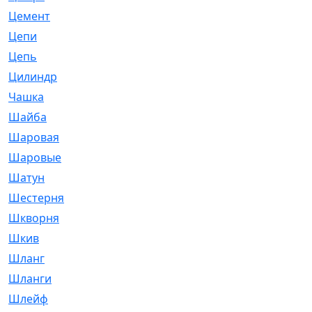
Цемент
[1]
Цепи
[314]
Цепь
[171]
Цилиндр
[55]
Чашка
[695]
Шайба
[37]
Шаровая
[900]
Шаровые
[1]
Шатун
[226]
Шестерня
[33]
Шкворня
[118]
Шкив
[129]
Шланг
[476]
Шланги
[36]
Шлейф
[70]