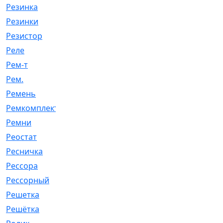
Резинка
[15]
Резинки
[6]
Резистор
[1]
Реле
[20]
Рем-т
[7]
Рем.
[2]
Ремень
[2060]
Ремкомплект
[1924]
Ремни
[21]
Реостат
[1]
Ресничка
[25]
Рессора
[51]
Рессорный
[107]
Решетка
[21]
Решётка
[101]