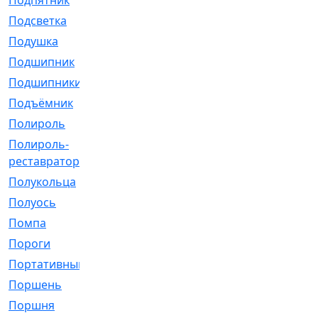
Подпятник
[1]
Подсветка
[1]
Подушка
[1540]
Подшипник
[1825]
Подшипники
[106]
Подъёмник
[1]
Полироль
[1]
Полироль-
[1]
реставратор
Полукольца
[107]
Полуось
[43]
Помпа
[537]
Пороги
[1]
Портативный
[1]
Поршень
[5]
Поршня
[833]