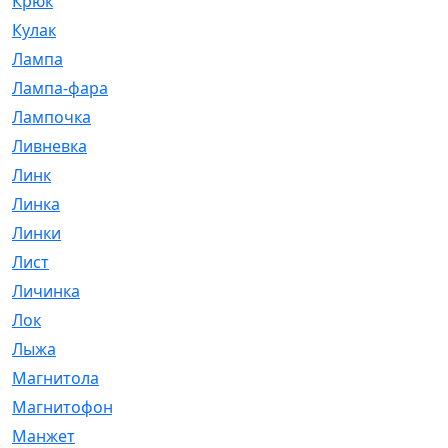
Крюк
[1]
Кулак
[9]
Лампа
[128]
Лампа-фара
[4]
Лампочка
[209]
Ливневка
[66]
Линк
[3]
Линка
[64]
Линки
[913]
Лист
[144]
Личинка
[3]
Лок
[1]
Лыжа
[23]
Магнитола
[11]
Магнитофон
[1]
Манжет
[194]