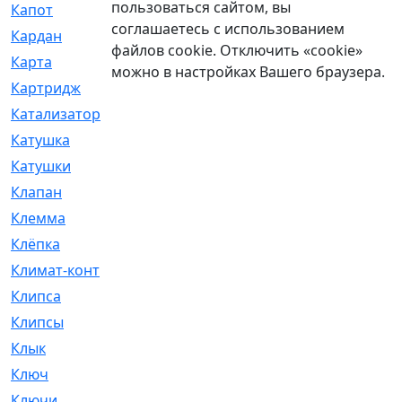
пользоваться сайтом, вы
Капот
[144]
соглашаетесь с использованием
Кардан
[131]
файлов cookie. Отключить «cookie»
Карта
[2]
можно в настройках Вашего браузера.
Картридж
[250]
Катализатор
[1]
Катушка
[2]
Катушки
[291]
Клапан
[375]
Клемма
[5]
Клёпка
[2]
Климат-контроль
[3]
Клипса
[21]
Клипсы
[321]
Клык
[4]
Ключ
[2]
Ключи
[3]