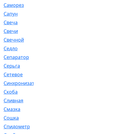
Саморез
[23]
Сапун
[33]
Свеча
[457]
Свечи
[272]
Свечной
[2]
Седло
[7]
Сепаратор
[6]
Серьга
[27]
Сетевое
[6]
Синхронизатор
[1]
Скоба
[4]
Сливная
[6]
Смазка
[24]
Сошка
[8]
Спидометр
[48]