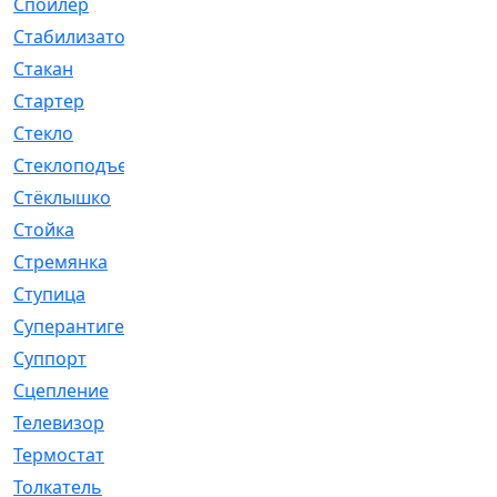
Спойлер
[29]
Стабилизатор
[596]
Стакан
[7]
Стартер
[176]
Стекло
[11]
Стеклоподъемник
[12]
Стёклышко
[20]
Стойка
[969]
Стремянка
[46]
Ступица
[775]
Суперантигель
[3]
Суппорт
[198]
Сцепление
[1]
Телевизор
[13]
Термостат
[323]
Толкатель
[4]