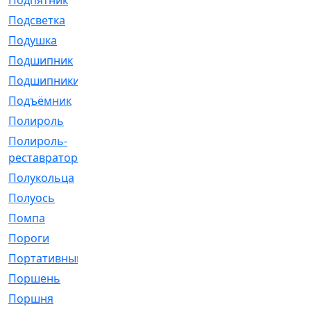
Подпятник
[1]
Подсветка
[1]
Подушка
[1540]
Подшипник
[1825]
Подшипники
[106]
Подъёмник
[1]
Полироль
[1]
Полироль-
[1]
реставратор
Полукольца
[107]
Полуось
[43]
Помпа
[537]
Пороги
[1]
Портативный
[1]
Поршень
[5]
Поршня
[833]