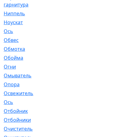
гарнитура
Ниппель
[1]
Ноускат
[53]
Оcь
[2]
Обвес
[3]
Обмотка
[4]
Обойма
[14]
Огни
[1]
Омыватель
[4]
Опора
[1]
Освежитель
[1]
Ось
[4]
Отбойник
[287]
Отбойники
[80]
Очиститель
[15]