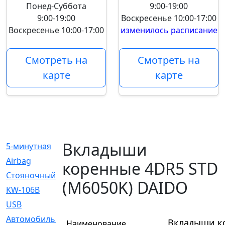
Понед-Суббота
9:00-19:00
9:00-19:00
Воскресенье
10:00-17:00
Воскресенье
10:00-17:00
изменилось расписание
Смотреть на
Смотреть на
карте
карте
Вкладыши
5-минутная
[1]
Airbag
[18]
коренные 4DR5 STD
Cтояночный
[1]
(M6050K) DAIDO
KW-106B
[0]
USB
[6]
Автомобильное
[6]
Вкладыши ко
Наименование