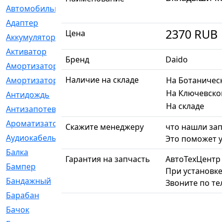
Автомобильный
[6]
Адаптер
[3]
2370
RUB
Цена
Аккумулятор
[2]
Активатор
[1]
Бренд
Daido
Амортизатор
[608]
Наличие на складе
Амортизаторы
[21]
На Ботаничес
На Ключевско
Антидождь
[1]
На складе
Антизапотеватель
[1]
Ароматизатор
[35]
Скажите менеджеру
что нашли зап
Аудиокабель
[2]
Это поможет у
Балка
[58]
Гарантия на запчасть
АвтоТехЦентр
Бампер
[137]
При установке
Бандажный
[6]
Звоните по т
Барабан
[5]
Бачок
[40]