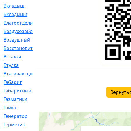
Вкладыш
[41]
Вкладыши
[1131]
Влагоотделитель
[2]
Воздухозаборник
[2]
Воздушный
[1]
Восстановительный
[1]
Вставка
[168]
Втулка
[1875]
Втягивающий
[22]
Габарит
[286]
Габаритный
[6]
Вернутьс
Газматики
[117]
Гайка
[104]
Генератор
[148]
Герметик
[15]