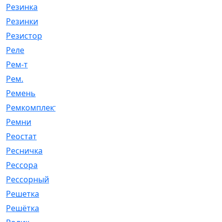
Резинка
[15]
Резинки
[6]
Резистор
[1]
Реле
[20]
Рем-т
[7]
Рем.
[2]
Ремень
[2060]
Ремкомплект
[1924]
Ремни
[21]
Реостат
[1]
Ресничка
[25]
Рессора
[51]
Рессорный
[107]
Решетка
[21]
Решётка
[101]