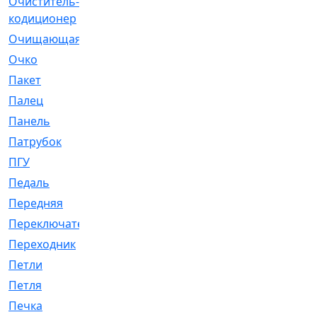
Очиститель-
[1]
кодиционер
Очищающая
[1]
Очко
[24]
Пакет
[1]
Палец
[4]
Панель
[61]
Патрубок
[248]
ПГУ
[2]
Педаль
[3]
Передняя
[22]
Переключатель
[36]
Переходник
[4]
Петли
[23]
Петля
[3]
Печка
[3]