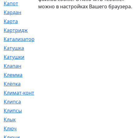
Капот
[144]
можно в настройках Вашего браузера.
Кардан
[131]
Карта
[2]
Картридж
[250]
Катализатор
[1]
Катушка
[2]
Катушки
[291]
Клапан
[375]
Клемма
[5]
Клёпка
[2]
Климат-контроль
[3]
Клипса
[21]
Клипсы
[321]
Клык
[4]
Ключ
[2]
Ключи
[3]