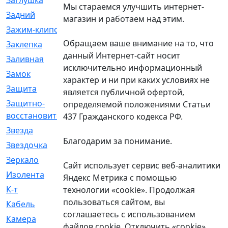
Заглушка
[21]
Мы стараемся улучшить интернет-
Задний
[528]
магазин и работаем над этим.
Зажим-клипса
[1]
Обращаем ваше внимание на то, что
Заклепка
[1]
данный Интернет-сайт носит
Заливная
[4]
исключительно информационный
Замок
[12]
характер и ни при каких условиях не
Защита
[79]
является публичной офертой,
Защитно-
[4]
определяемой положениями Статьи
восстановительный
437 Гражданского кодекса РФ.
Звезда
[1]
Благодарим за понимание.
Звездочка
[5]
Зеркало
[369]
Сайт использует сервис веб-аналитики
Изолента
[1]
Яндекс Метрика с помощью
К-т
[13]
технологии «cookie». Продолжая
пользоваться сайтом, вы
Кабель
[50]
соглашаетесь с использованием
Камера
[4]
файлов cookie. Отключить «cookie»