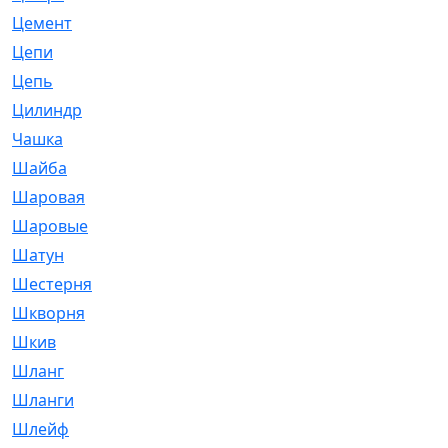
Цемент
[1]
Цепи
[314]
Цепь
[171]
Цилиндр
[55]
Чашка
[695]
Шайба
[37]
Шаровая
[900]
Шаровые
[1]
Шатун
[226]
Шестерня
[33]
Шкворня
[118]
Шкив
[129]
Шланг
[476]
Шланги
[36]
Шлейф
[70]