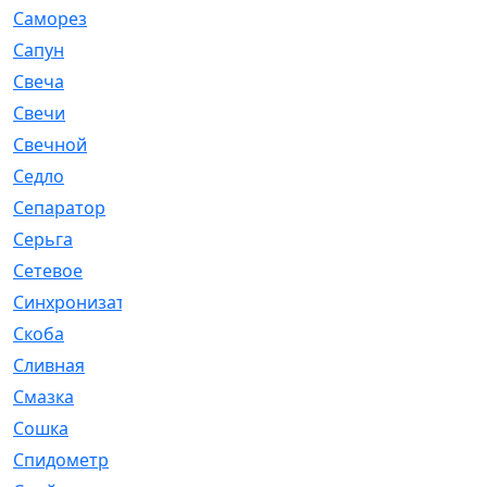
Саморез
[23]
Сапун
[33]
Свеча
[457]
Свечи
[272]
Свечной
[2]
Седло
[7]
Сепаратор
[6]
Серьга
[27]
Сетевое
[6]
Синхронизатор
[1]
Скоба
[4]
Сливная
[6]
Смазка
[24]
Сошка
[8]
Спидометр
[48]