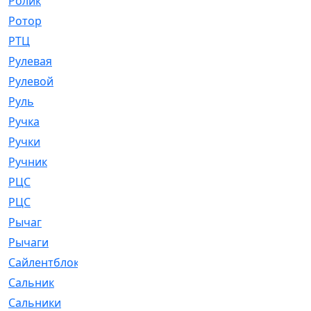
Ролик
[790]
Ротор
[2]
РТЦ
[475]
Рулевая
[974]
Рулевой
[585]
Руль
[12]
Ручка
[29]
Ручки
[3]
Ручник
[11]
РЦC
[12]
РЦС
[84]
Рычаг
[588]
Рычаги
[3]
Сайлентблок
[4208]
Сальник
[4340]
Сальники
[123]