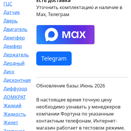
Есть доставка
ГЦС
[74]
Уточнить комплектацию и наличие в
Датчик
[969]
Max, Телеграм
Дверь
[249]
Двигатель
[64]
Демпфер
[2]
Демфер
[1]
Держатель
[5]
Telegram
Диодный
[3]
Диск
[418]
Дисконтная
[1]
Обновление базы: Июнь 2026
Диффузор
[1]
ДОМКРАТ
[1]
В настоящее время точную цену
Жидкий
[5]
необходимо узнавать у менеджеров
компании Фортуна по указанным
Жидкость
[80]
контактным телефонам. Интернет-
Жилет
[1]
магазин работает в тестовом режиме.