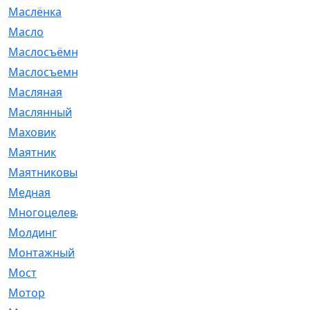
Маслёнка
[4]
Масло
[66]
Маслосъёмные
[480]
Маслосъемные
[26]
Масляная
[1]
Маслянный
[54]
Маховик
[6]
Маятник
[5]
Маятниковый
[13]
Медная
[2]
Многоцелевая
[1]
Молдинг
[14]
Монтажный
[1]
Мост
[10]
Мотор
[212]