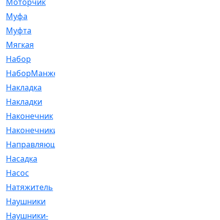
Моторчик
[6]
Муфа
[1]
Муфта
[9]
Мягкая
[3]
Набор
[6]
НаборМанжетГТЦ
[33]
Накладка
[51]
Накладки
[1]
Наконечник
[743]
Наконечники
[119]
Направляющая
[43]
Насадка
[16]
Насос
[356]
Натяжитель
[125]
Наушники
[8]
Наушники-
[2]