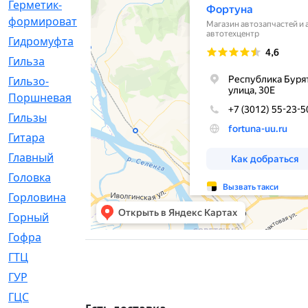
Герметик-
[3]
формирователь
Гидромуфта
[47]
Гильза
[56]
Гильзо-
[13]
Поршневая
Гильзы
[259]
Гитара
[7]
Главный
[29]
Головка
[28]
Горловина
[14]
Горный
[1]
Гофра
[86]
ГТЦ
[96]
ГУР
[34]
ГЦC
[6]