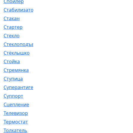
Спойлер
[29]
Стабилизатор
[596]
Стакан
[7]
Стартер
[176]
Стекло
[11]
Стеклоподъемник
[12]
Стёклышко
[20]
Стойка
[969]
Стремянка
[46]
Ступица
[775]
Суперантигель
[3]
Суппорт
[198]
Сцепление
[1]
Телевизор
[13]
Термостат
[323]
Толкатель
[4]