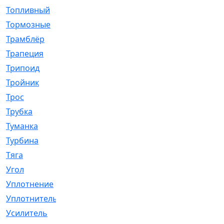
Топливный
[5]
Тормозные
[57]
Трамблёр
[54]
Трапеция
[2]
Трипоид
[16]
Тройник
[1]
Трос
[500]
Трубка
[39]
Туманка
[77]
Турбина
[69]
Тяга
[1264]
Угол
[2]
Уплотнение
[22]
Уплотнитель
[13]
Усилитель
[20]