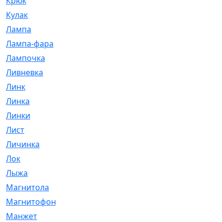
Крюк
[1]
Кулак
[9]
Лампа
[128]
Лампа-фара
[4]
Лампочка
[209]
Ливневка
[66]
Линк
[3]
Линка
[64]
Линки
[913]
Лист
[144]
Личинка
[3]
Лок
[1]
Лыжа
[23]
Магнитола
[11]
Магнитофон
[1]
Манжет
[194]