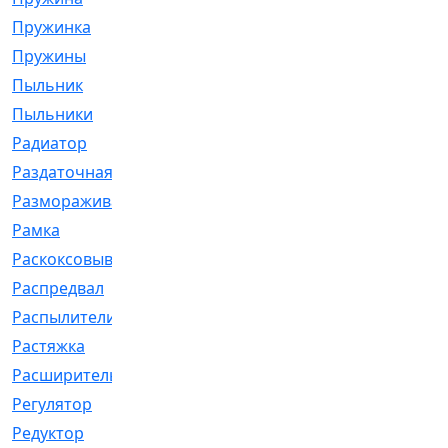
Пружинка
[1]
Пружины
[326]
Пыльник
[1202]
Пыльники
[5]
Радиатор
[916]
Раздаточная
[1]
Размораживатель
[1]
Рамка
[29]
Раскоксовывание
[4]
Распредвал
[41]
Распылители
[226]
Растяжка
[1]
Расширительный
[9]
Регулятор
[5]
Редуктор
[17]