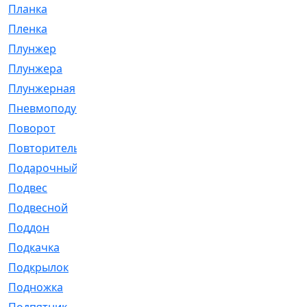
Планка
[21]
Пленка
[1]
Плунжер
[1]
Плунжера
[64]
Плунжерная
[91]
Пневмоподушка
[2]
Поворот
[12]
Повторитель
[86]
Подарочный
[3]
Подвес
[16]
Подвесной
[7]
Поддон
[18]
Подкачка
[5]
Подкрылок
[128]
Подножка
[16]