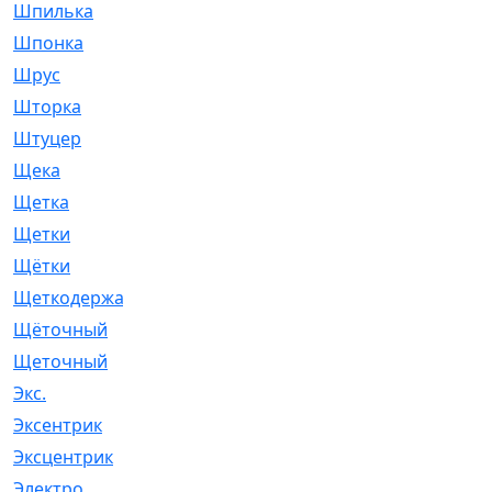
Шпилька
[215]
Шпонка
[19]
Шрус
[1107]
Шторка
[6]
Штуцер
[8]
Щека
[18]
Щетка
[31]
Щетки
[58]
Щётки
[124]
Щеткодержатель
[14]
Щёточный
[7]
Щеточный
[1]
Экс.
[4]
Эксентрик
[1]
Эксцентрик
[67]
Электро
[1]