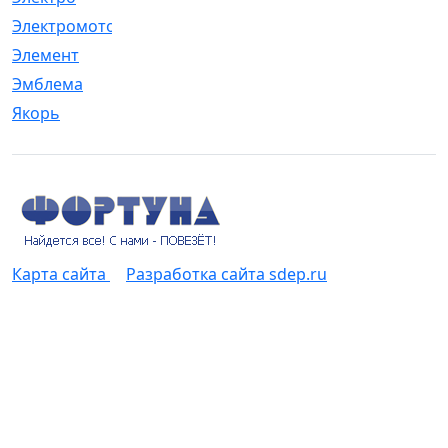
Электромотор
[1]
Элемент
[5]
Эмблема
[1]
Якорь
[4]
Карта сайта
Разработка сайта sdep.ru