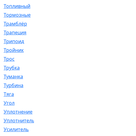
Топливный
[5]
Тормозные
[57]
Трамблёр
[54]
Трапеция
[2]
Трипоид
[16]
Тройник
[1]
Трос
[500]
Трубка
[39]
Туманка
[77]
Турбина
[69]
Тяга
[1264]
Угол
[2]
Уплотнение
[22]
Уплотнитель
[13]
Усилитель
[20]