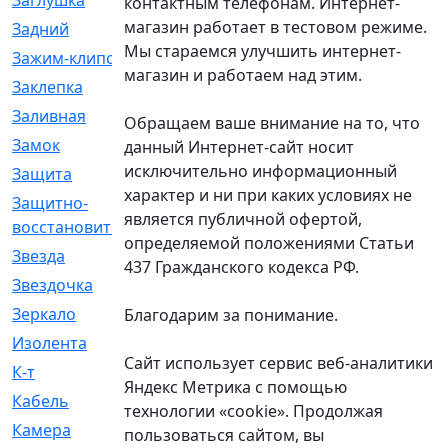
Заглушка
[21]
контактным телефонам. Интернет-
магазин работает в тестовом режиме.
Задний
[528]
Мы стараемся улучшить интернет-
Зажим-клипса
[1]
магазин и работаем над этим.
Заклепка
[1]
Заливная
[4]
Обращаем ваше внимание на то, что
Замок
[12]
данный Интернет-сайт носит
исключительно информационный
Защита
[79]
характер и ни при каких условиях не
Защитно-
[4]
является публичной офертой,
восстановительный
определяемой положениями Статьи
Звезда
[1]
437 Гражданского кодекса РФ.
Звездочка
[5]
Зеркало
[369]
Благодарим за понимание.
Изолента
[1]
Сайт использует сервис веб-аналитики
К-т
[13]
Яндекс Метрика с помощью
Кабель
[50]
технологии «cookie». Продолжая
Камера
[4]
пользоваться сайтом, вы