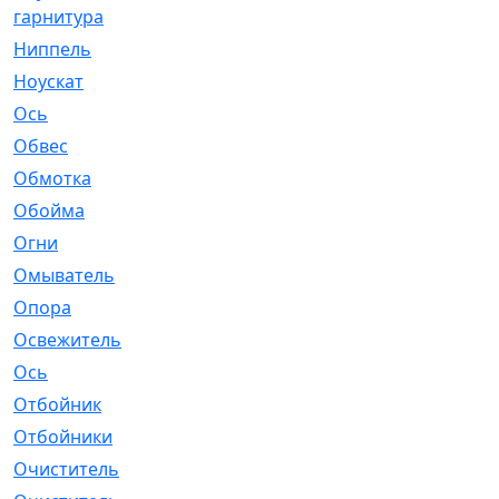
гарнитура
Ниппель
[1]
Ноускат
[53]
Оcь
[2]
Обвес
[3]
Обмотка
[4]
Обойма
[14]
Огни
[1]
Омыватель
[4]
Опора
[1]
Освежитель
[1]
Ось
[4]
Отбойник
[287]
Отбойники
[80]
Очиститель
[15]