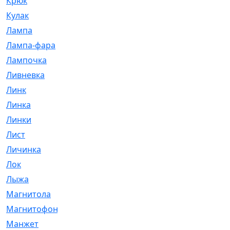
Крюк
[1]
Кулак
[9]
Лампа
[128]
Лампа-фара
[4]
Лампочка
[209]
Ливневка
[66]
Линк
[3]
Линка
[64]
Линки
[913]
Лист
[144]
Личинка
[3]
Лок
[1]
Лыжа
[23]
Магнитола
[11]
Магнитофон
[1]
Манжет
[194]