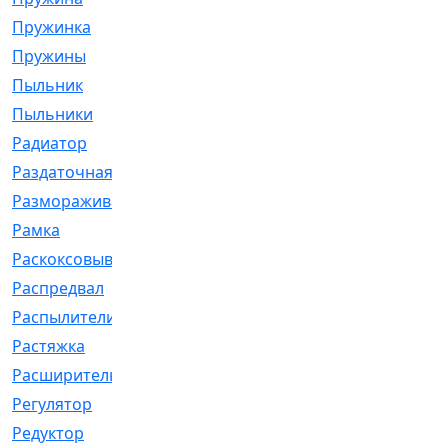
Пружинка
[1]
Пружины
[326]
Пыльник
[1202]
Пыльники
[5]
Радиатор
[916]
Раздаточная
[1]
Размораживатель
[1]
Рамка
[29]
Раскоксовывание
[4]
Распредвал
[41]
Распылители
[226]
Растяжка
[1]
Расширительный
[9]
Регулятор
[5]
Редуктор
[17]