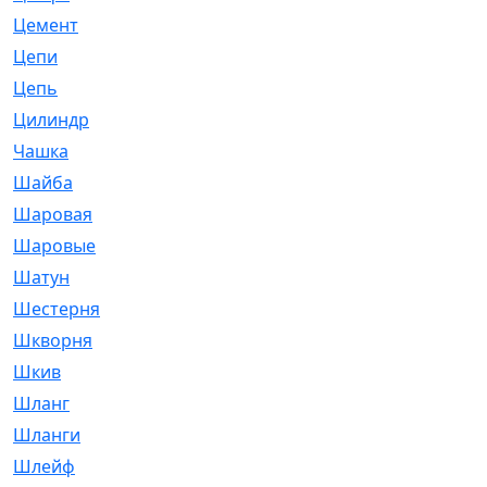
Цемент
[1]
Цепи
[314]
Цепь
[171]
Цилиндр
[55]
Чашка
[695]
Шайба
[37]
Шаровая
[900]
Шаровые
[1]
Шатун
[226]
Шестерня
[33]
Шкворня
[118]
Шкив
[129]
Шланг
[476]
Шланги
[36]
Шлейф
[70]