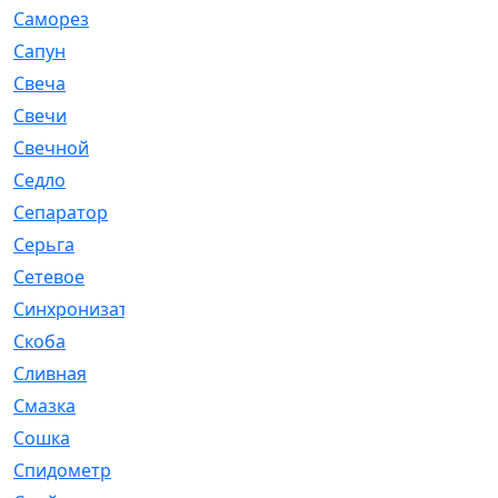
Саморез
[23]
Сапун
[33]
Свеча
[457]
Свечи
[272]
Свечной
[2]
Седло
[7]
Сепаратор
[6]
Серьга
[27]
Сетевое
[6]
Синхронизатор
[1]
Скоба
[4]
Сливная
[6]
Смазка
[24]
Сошка
[8]
Спидометр
[48]