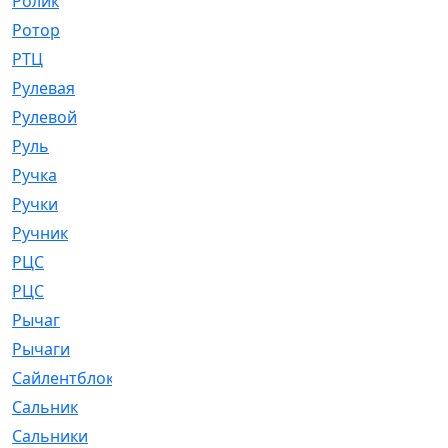
Ролик
[790]
Ротор
[2]
РТЦ
[475]
Рулевая
[974]
Рулевой
[585]
Руль
[12]
Ручка
[29]
Ручки
[3]
Ручник
[11]
РЦC
[12]
РЦС
[84]
Рычаг
[588]
Рычаги
[3]
Сайлентблок
[4208]
Сальник
[4340]
Сальники
[123]