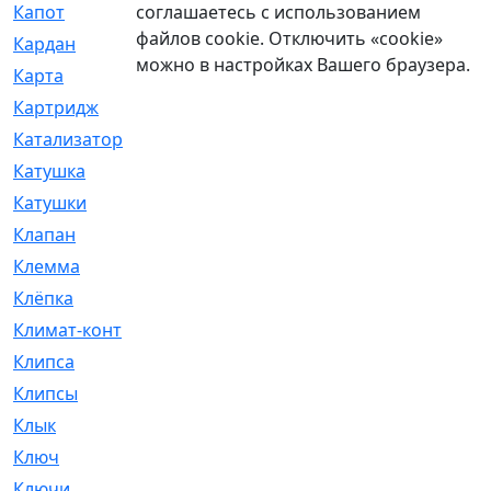
соглашаетесь с использованием
Капот
[144]
файлов cookie. Отключить «cookie»
Кардан
[131]
можно в настройках Вашего браузера.
Карта
[2]
Картридж
[250]
Катализатор
[1]
Катушка
[2]
Катушки
[291]
Клапан
[375]
Клемма
[5]
Клёпка
[2]
Климат-контроль
[3]
Клипса
[21]
Клипсы
[321]
Клык
[4]
Ключ
[2]
Ключи
[3]