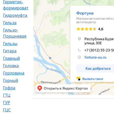
Герметик-
[3]
формирователь
Гидромуфта
[47]
Гильза
[56]
Гильзо-
[13]
Поршневая
Гильзы
[259]
Гитара
[7]
Главный
[29]
Головка
[28]
Горловина
[14]
Горный
[1]
Гофра
[86]
ГТЦ
[96]
ГУР
[34]
ГЦC
[6]