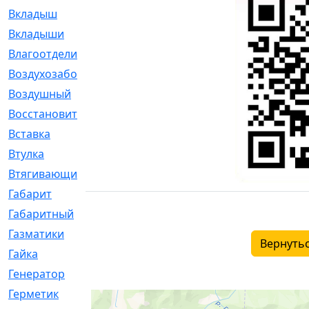
Вкладыш
[41]
Вкладыши
[1131]
Влагоотделитель
[2]
Воздухозаборник
[2]
Воздушный
[1]
Восстановительный
[1]
Вставка
[168]
Втулка
[1875]
Втягивающий
[22]
Габарит
[286]
Габаритный
[6]
Газматики
[117]
Вернутьс
Гайка
[104]
Генератор
[148]
Герметик
[15]