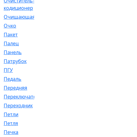
Очиститель-
[1]
кодиционер
Очищающая
[1]
Очко
[24]
Пакет
[1]
Палец
[4]
Панель
[61]
Патрубок
[248]
ПГУ
[2]
Педаль
[3]
Передняя
[22]
Переключатель
[36]
Переходник
[4]
Петли
[23]
Петля
[3]
Печка
[3]