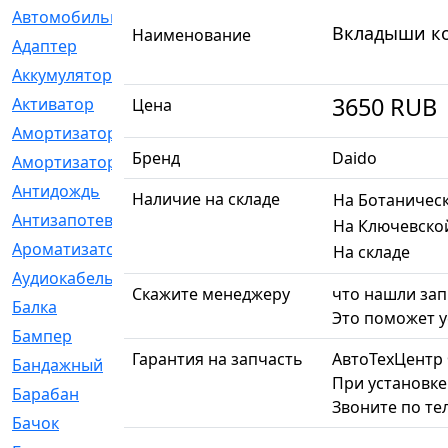
Автомобильный
[6]
Вкладыши ко
Наименование
Адаптер
[3]
Аккумулятор
[2]
3650
RUB
Активатор
[1]
Цена
Амортизатор
[608]
Бренд
Daido
Амортизаторы
[21]
Антидождь
[1]
Наличие на складе
На Ботаничес
Антизапотеватель
[1]
На Ключевско
Ароматизатор
[35]
На складе
Аудиокабель
[2]
Скажите менеджеру
что нашли зап
Балка
[58]
Это поможет у
Бампер
[137]
Гарантия на запчасть
АвтоТехЦентр
Бандажный
[6]
При установке
Барабан
[5]
Звоните по те
Бачок
[40]