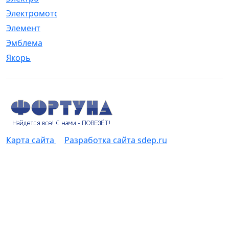
Электромотор
[1]
Элемент
[5]
Эмблема
[1]
Якорь
[4]
Карта сайта
Разработка сайта sdep.ru