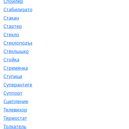
Спойлер
[29]
Стабилизатор
[596]
Стакан
[7]
Стартер
[176]
Стекло
[11]
Стеклоподъемник
[12]
Стёклышко
[20]
Стойка
[969]
Стремянка
[46]
Ступица
[775]
Суперантигель
[3]
Суппорт
[198]
Сцепление
[1]
Телевизор
[13]
Термостат
[323]
Толкатель
[4]