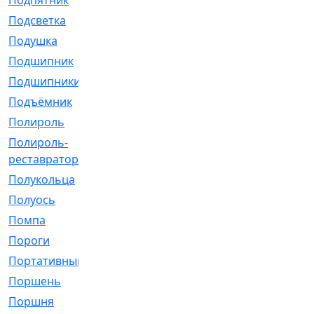
Подпятник
[1]
Подсветка
[1]
Подушка
[1540]
Подшипник
[1825]
Подшипники
[106]
Подъёмник
[1]
Полироль
[1]
Полироль-
[1]
реставратор
Полукольца
[107]
Полуось
[43]
Помпа
[537]
Пороги
[1]
Портативный
[1]
Поршень
[5]
Поршня
[833]