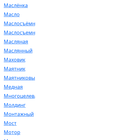
Маслёнка
[4]
Масло
[66]
Маслосъёмные
[480]
Маслосъемные
[26]
Масляная
[1]
Маслянный
[54]
Маховик
[6]
Маятник
[5]
Маятниковый
[13]
Медная
[2]
Многоцелевая
[1]
Молдинг
[14]
Монтажный
[1]
Мост
[10]
Мотор
[212]