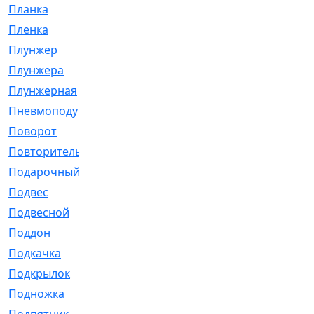
Планка
[21]
Пленка
[1]
Плунжер
[1]
Плунжера
[64]
Плунжерная
[91]
Пневмоподушка
[2]
Поворот
[12]
Повторитель
[86]
Подарочный
[3]
Подвес
[16]
Подвесной
[7]
Поддон
[18]
Подкачка
[5]
Подкрылок
[128]
Подножка
[16]