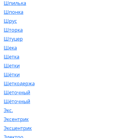
Шпилька
[215]
Шпонка
[19]
Шрус
[1107]
Шторка
[6]
Штуцер
[8]
Щека
[18]
Щетка
[31]
Щетки
[58]
Щётки
[124]
Щеткодержатель
[14]
Щеточный
[1]
Щёточный
[7]
Экс.
[4]
Эксентрик
[1]
Эксцентрик
[67]
Электро
[1]