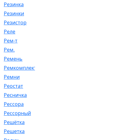
Резинка
[15]
Резинки
[6]
Резистор
[1]
Реле
[20]
Рем-т
[7]
Рем.
[2]
Ремень
[2060]
Ремкомплект
[1924]
Ремни
[21]
Реостат
[1]
Ресничка
[25]
Рессора
[51]
Рессорный
[107]
Решётка
[101]
Решетка
[21]