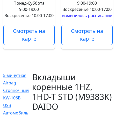
Понед-Суббота
9:00-19:00
9:00-19:00
Воскресенье
10:00-17:00
Воскресенье
10:00-17:00
изменилось расписание
Смотреть на
Смотреть на
карте
карте
Вкладыши
5-минутная
[1]
Airbag
[18]
коренные 1HZ,
Cтояночный
[1]
1HD-T STD (M9383K)
KW-106B
[0]
DAIDO
USB
[6]
Автомобильное
[6]