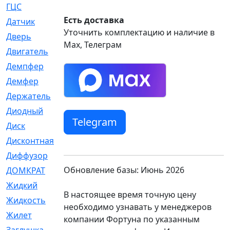
ГЦС
[74]
Есть доставка
Датчик
[969]
Уточнить комплектацию и наличие в
Дверь
[249]
Max, Телеграм
Двигатель
[64]
Демпфер
[2]
Демфер
[1]
Держатель
[5]
Диодный
[3]
Telegram
Диск
[418]
Дисконтная
[1]
Диффузор
[1]
Обновление базы: Июнь 2026
ДОМКРАТ
[1]
Жидкий
[5]
В настоящее время точную цену
Жидкость
[80]
необходимо узнавать у менеджеров
Жилет
[1]
компании Фортуна по указанным