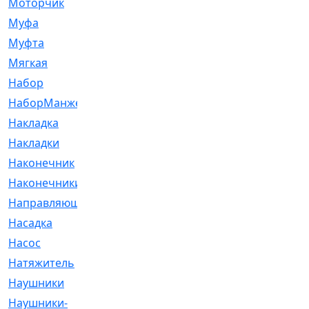
Моторчик
[6]
Муфа
[1]
Муфта
[9]
Мягкая
[3]
Набор
[6]
НаборМанжетГТЦ
[33]
Накладка
[51]
Накладки
[1]
Наконечник
[743]
Наконечники
[119]
Направляющая
[43]
Насадка
[16]
Насос
[356]
Натяжитель
[125]
Наушники
[8]
Наушники-
[2]