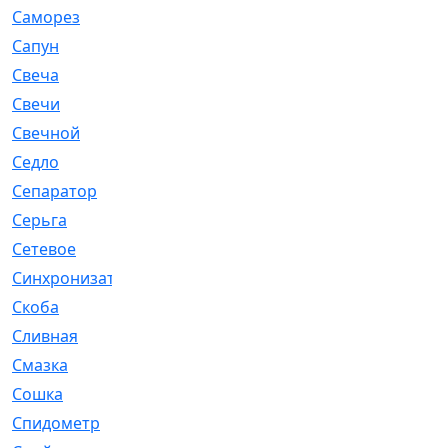
Саморез
[23]
Сапун
[33]
Свеча
[457]
Свечи
[272]
Свечной
[2]
Седло
[7]
Сепаратор
[6]
Серьга
[27]
Сетевое
[6]
Синхронизатор
[1]
Скоба
[4]
Сливная
[6]
Смазка
[24]
Сошка
[8]
Спидометр
[48]