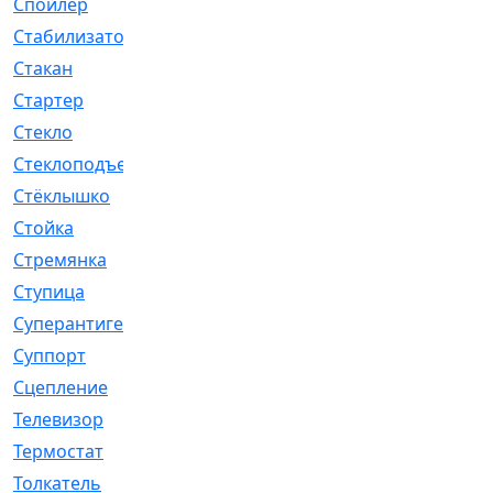
Спойлер
[29]
Стабилизатор
[596]
Стакан
[7]
Стартер
[176]
Стекло
[11]
Стеклоподъемник
[12]
Стёклышко
[20]
Стойка
[969]
Стремянка
[46]
Ступица
[775]
Суперантигель
[3]
Суппорт
[198]
Сцепление
[1]
Телевизор
[13]
Термостат
[323]
Толкатель
[4]