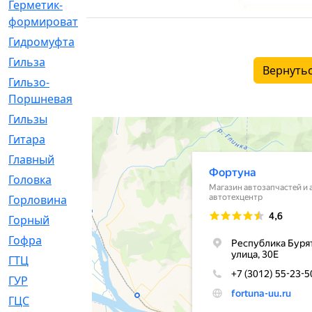
Герметик-
[3]
формирователь
Гидромуфта
[47]
Гильза
[56]
Вернутьс
Гильзо-
[13]
Поршневая
Гильзы
[259]
Гитара
[7]
Главный
[29]
Головка
[28]
Горловина
[14]
Горный
[1]
Гофра
[86]
ГТЦ
[96]
ГУР
[34]
ГЦC
[6]