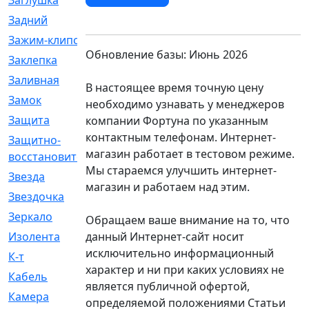
Заглушка
[21]
Задний
[528]
Зажим-клипса
[1]
Обновление базы: Июнь 2026
Заклепка
[1]
Заливная
[4]
В настоящее время точную цену
Замок
[12]
необходимо узнавать у менеджеров
Защита
[79]
компании Фортуна по указанным
контактным телефонам. Интернет-
Защитно-
[4]
магазин работает в тестовом режиме.
восстановительный
Мы стараемся улучшить интернет-
Звезда
[1]
магазин и работаем над этим.
Звездочка
[5]
Зеркало
[369]
Обращаем ваше внимание на то, что
данный Интернет-сайт носит
Изолента
[1]
исключительно информационный
К-т
[13]
характер и ни при каких условиях не
Кабель
[50]
является публичной офертой,
Камера
[4]
определяемой положениями Статьи