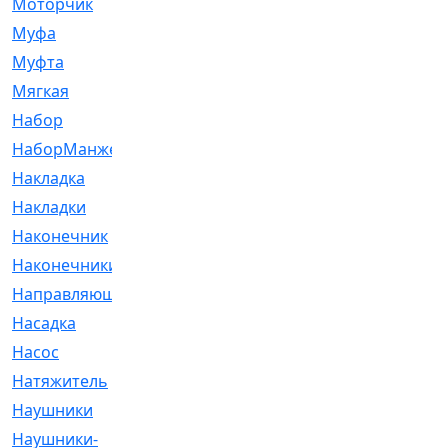
Моторчик
[6]
Муфа
[1]
Муфта
[9]
Мягкая
[3]
Набор
[6]
НаборМанжетГТЦ
[33]
Накладка
[51]
Накладки
[1]
Наконечник
[743]
Наконечники
[119]
Направляющая
[43]
Насадка
[16]
Насос
[356]
Натяжитель
[125]
Наушники
[8]
Наушники-
[2]