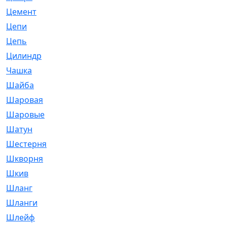
Цемент
[1]
Цепи
[314]
Цепь
[171]
Цилиндр
[55]
Чашка
[695]
Шайба
[37]
Шаровая
[900]
Шаровые
[1]
Шатун
[226]
Шестерня
[33]
Шкворня
[118]
Шкив
[129]
Шланг
[476]
Шланги
[36]
Шлейф
[70]