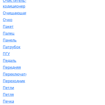
Очиститель-
[1]
кодиционер
Очищающая
[1]
Очко
[24]
Пакет
[1]
Палец
[4]
Панель
[61]
Патрубок
[248]
ПГУ
[2]
Педаль
[3]
Передняя
[22]
Переключатель
[36]
Переходник
[4]
Петли
[23]
Петля
[3]
Печка
[3]