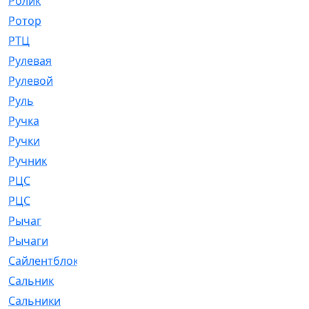
Ролик
[790]
Ротор
[2]
РТЦ
[475]
Рулевая
[974]
Рулевой
[585]
Руль
[12]
Ручка
[29]
Ручки
[3]
Ручник
[11]
РЦC
[12]
РЦС
[84]
Рычаг
[588]
Рычаги
[3]
Сайлентблок
[4208]
Сальник
[4340]
Сальники
[123]