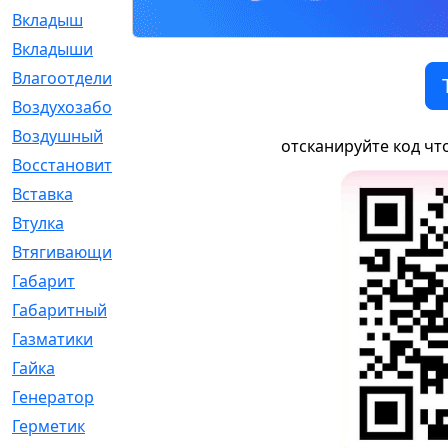
Вкладыш
[41]
Вкладыши
[1131]
Влагоотделитель
[2]
Воздухозаборник
[2]
Воздушный
[1]
отсканируйте код чт
Восстановительный
[1]
Вставка
[168]
Втулка
[1875]
Втягивающий
[22]
Габарит
[286]
Габаритный
[6]
Газматики
[117]
Гайка
[104]
Генератор
[148]
Герметик
[15]