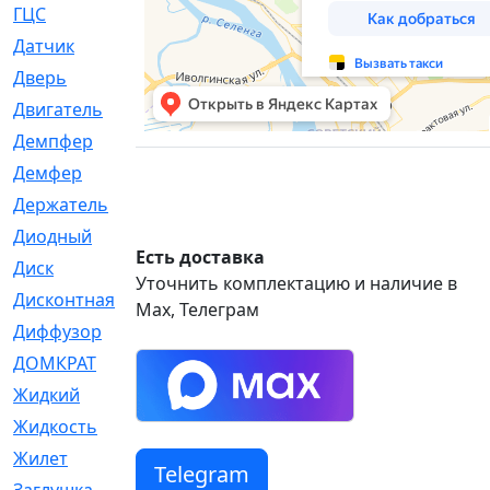
ГЦС
[74]
Датчик
[969]
Дверь
[249]
Двигатель
[64]
Демпфер
[2]
Демфер
[1]
Держатель
[5]
Диодный
[3]
Есть доставка
Диск
[418]
Уточнить комплектацию и наличие в
Дисконтная
[1]
Max, Телеграм
Диффузор
[1]
ДОМКРАТ
[1]
Жидкий
[5]
Жидкость
[80]
Жилет
[1]
Telegram