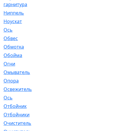
гарнитура
Ниппель
[1]
Ноускат
[53]
Оcь
[2]
Обвес
[3]
Обмотка
[4]
Обойма
[14]
Огни
[1]
Омыватель
[4]
Опора
[1]
Освежитель
[1]
Ось
[4]
Отбойник
[287]
Отбойники
[80]
Очиститель
[15]