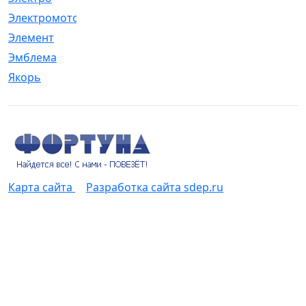
Электромотор
[1]
Элемент
[5]
Эмблема
[1]
Якорь
[4]
Карта сайта
Разработка сайта sdep.ru