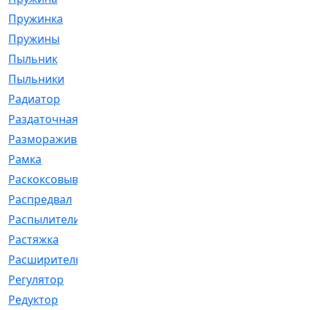
Пружинка
[1]
Пружины
[326]
Пыльник
[1202]
Пыльники
[5]
Радиатор
[916]
Раздаточная
[1]
Размораживатель
[1]
Рамка
[29]
Раскоксовывание
[4]
Распредвал
[41]
Распылители
[226]
Растяжка
[1]
Расширительный
[9]
Регулятор
[5]
Редуктор
[17]