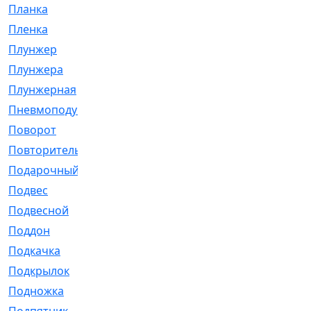
Планка
[21]
Пленка
[1]
Плунжер
[1]
Плунжера
[64]
Плунжерная
[91]
Пневмоподушка
[2]
Поворот
[12]
Повторитель
[86]
Подарочный
[3]
Подвес
[16]
Подвесной
[7]
Поддон
[18]
Подкачка
[5]
Подкрылок
[128]
Подножка
[16]