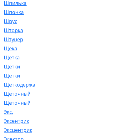
Шпилька
[215]
Шпонка
[19]
Шрус
[1107]
Шторка
[6]
Штуцер
[8]
Щека
[18]
Щетка
[31]
Щетки
[58]
Щётки
[124]
Щеткодержатель
[14]
Щеточный
[1]
Щёточный
[7]
Экс.
[4]
Эксентрик
[1]
Эксцентрик
[67]
Электро
[1]