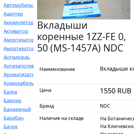
Автомобильный
[6]
Адаптер
[3]
Вкладыши
Аккумулятор
[2]
Активатор
[1]
коренные 1ZZ-FE 0,
Амортизатор
[608]
50 (MS-1457A) NDC
Амортизаторы
[21]
Антидождь
[1]
Антизапотеватель
[1]
Вкладыши ко
Наименование
Ароматизатор
[35]
Аудиокабель
[2]
1550
RUB
Цена
Балка
[58]
Бампер
[137]
Бренд
NDC
Бандажный
[6]
Барабан
[5]
Наличие на складе
На Ботаничес
На Ключевско
Бачок
[40]