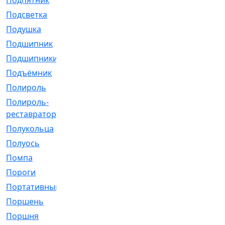
Подпятник
[1]
Подсветка
[1]
Подушка
[1540]
Подшипник
[1825]
Подшипники
[106]
Подъёмник
[1]
Полироль
[1]
Полироль-
[1]
реставратор
Полукольца
[107]
Полуось
[43]
Помпа
[537]
Пороги
[1]
Портативный
[1]
Поршень
[5]
Поршня
[833]