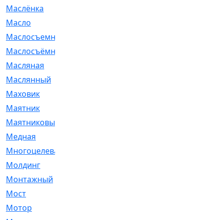
Маслёнка
[4]
Масло
[66]
Маслосъемные
[26]
Маслосъёмные
[480]
Масляная
[1]
Маслянный
[54]
Маховик
[6]
Маятник
[5]
Маятниковый
[13]
Медная
[2]
Многоцелевая
[1]
Молдинг
[14]
Монтажный
[1]
Мост
[10]
Мотор
[212]