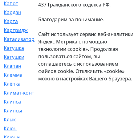
Капот
[144]
437 Гражданского кодекса РФ.
Кардан
[131]
Благодарим за понимание.
Карта
[2]
Картридж
[250]
Сайт использует сервис веб-аналитики
Катализатор
[1]
Яндекс Метрика с помощью
Катушка
[2]
технологии «cookie». Продолжая
пользоваться сайтом, вы
Катушки
[291]
соглашаетесь с использованием
Клапан
[375]
файлов cookie. Отключить «cookie»
Клемма
[5]
можно в настройках Вашего браузера.
Клёпка
[2]
Климат-контроль
[3]
Клипса
[21]
Клипсы
[321]
Клык
[4]
Ключ
[2]
Ключи
[3]