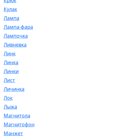
Крюк
[1]
Кулак
[9]
Лампа
[128]
Лампа-фара
[4]
Лампочка
[209]
Ливневка
[66]
Линк
[3]
Линка
[64]
Линки
[913]
Лист
[144]
Личинка
[3]
Лок
[1]
Лыжа
[23]
Магнитола
[11]
Магнитофон
[1]
Манжет
[194]