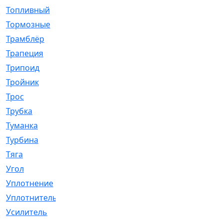
Топливный
[5]
Тормозные
[57]
Трамблёр
[54]
Трапеция
[2]
Трипоид
[16]
Тройник
[1]
Трос
[500]
Трубка
[39]
Туманка
[77]
Турбина
[69]
Тяга
[1264]
Угол
[2]
Уплотнение
[22]
Уплотнитель
[13]
Усилитель
[20]