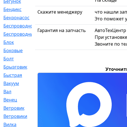
На складе
Бегунок
[21]
Бендикс
[26]
Скажите менеджеру
что нашли зап
Бензонасос
[17]
Это поможет у
Беспроводное
[2]
Гарантия на запчасть
АвтоТехЦентр
Беспроводные
[1]
При установке
Блок
[81]
Звоните по т
Боковые
[4]
Болт
[247]
Брызговик
[77]
Уточнит
Быстрая
[2]
Вакуум
[23]
Вал
[194]
Венец
[16]
Ветровик
[132]
Ветровики
[2]
Вилка
[15]