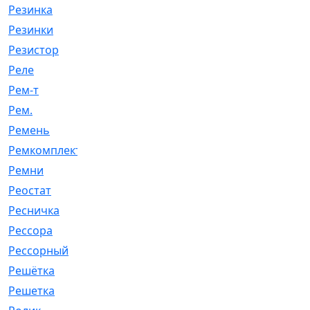
Резинка
[15]
Резинки
[6]
Резистор
[1]
Реле
[20]
Рем-т
[7]
Рем.
[2]
Ремень
[2060]
Ремкомплект
[1924]
Ремни
[21]
Реостат
[1]
Ресничка
[25]
Рессора
[51]
Рессорный
[107]
Решётка
[101]
Решетка
[21]