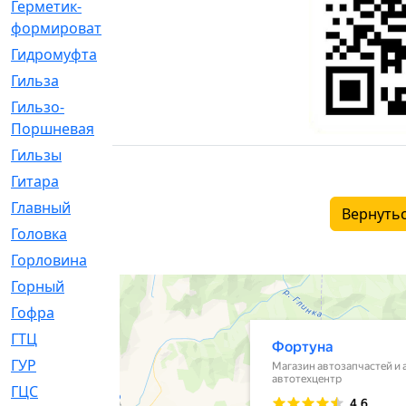
Герметик-
[3]
формирователь
Гидромуфта
[47]
Гильза
[56]
Гильзо-
[13]
Поршневая
Гильзы
[259]
Гитара
[7]
Главный
[29]
Вернутьс
Головка
[28]
Горловина
[14]
Горный
[1]
Гофра
[86]
ГТЦ
[96]
ГУР
[34]
ГЦC
[6]