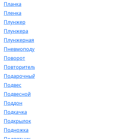
Планка
[21]
Пленка
[1]
Плунжер
[1]
Плунжера
[64]
Плунжерная
[91]
Пневмоподушка
[2]
Поворот
[12]
Повторитель
[86]
Подарочный
[3]
Подвес
[16]
Подвесной
[7]
Поддон
[18]
Подкачка
[5]
Подкрылок
[128]
Подножка
[16]