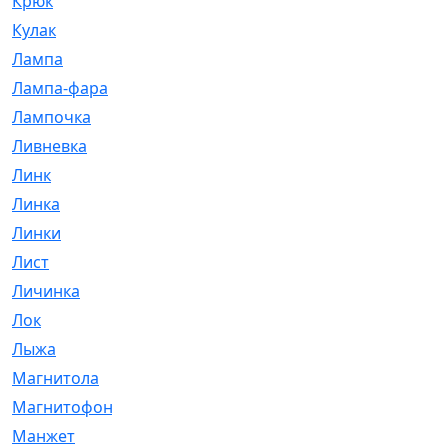
Крюк
[1]
Кулак
[9]
Лампа
[128]
Лампа-фара
[4]
Лампочка
[209]
Ливневка
[66]
Линк
[3]
Линка
[64]
Линки
[913]
Лист
[144]
Личинка
[3]
Лок
[1]
Лыжа
[23]
Магнитола
[11]
Магнитофон
[1]
Манжет
[194]