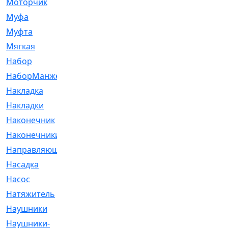
Моторчик
[6]
Муфа
[1]
Муфта
[9]
Мягкая
[3]
Набор
[6]
НаборМанжетГТЦ
[33]
Накладка
[51]
Накладки
[1]
Наконечник
[743]
Наконечники
[119]
Направляющая
[43]
Насадка
[16]
Насос
[356]
Натяжитель
[125]
Наушники
[8]
Наушники-
[2]