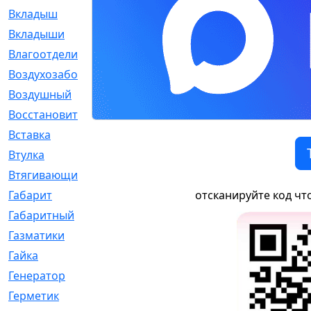
Вкладыш
[41]
Вкладыши
[1131]
Влагоотделитель
[2]
Воздухозаборник
[2]
Воздушный
[1]
Восстановительный
[1]
Вставка
[168]
Втулка
[1875]
Втягивающий
[22]
Габарит
[286]
отсканируйте код чт
Габаритный
[6]
Газматики
[117]
Гайка
[104]
Генератор
[148]
Герметик
[15]