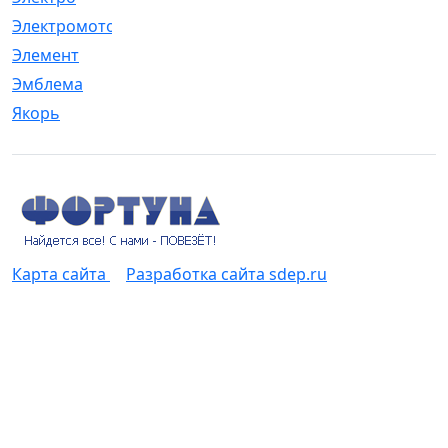
Электромотор
[1]
Элемент
[5]
Эмблема
[1]
Якорь
[4]
Карта сайта
Разработка сайта sdep.ru