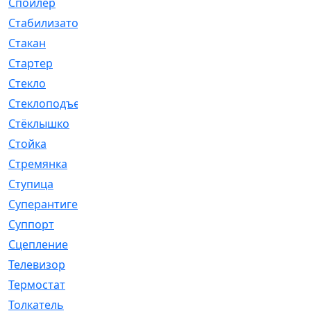
Спойлер
[29]
Стабилизатор
[596]
Стакан
[7]
Стартер
[176]
Стекло
[11]
Стеклоподъемник
[12]
Стёклышко
[20]
Стойка
[969]
Стремянка
[46]
Ступица
[775]
Суперантигель
[3]
Суппорт
[198]
Сцепление
[1]
Телевизор
[13]
Термостат
[323]
Толкатель
[4]