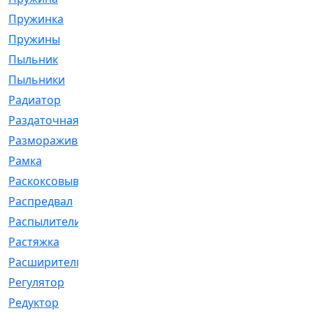
Пружинка
[1]
Пружины
[326]
Пыльник
[1202]
Пыльники
[5]
Радиатор
[916]
Раздаточная
[1]
Размораживатель
[1]
Рамка
[29]
Раскоксовывание
[4]
Распредвал
[41]
Распылители
[226]
Растяжка
[1]
Расширительный
[9]
Регулятор
[5]
Редуктор
[17]