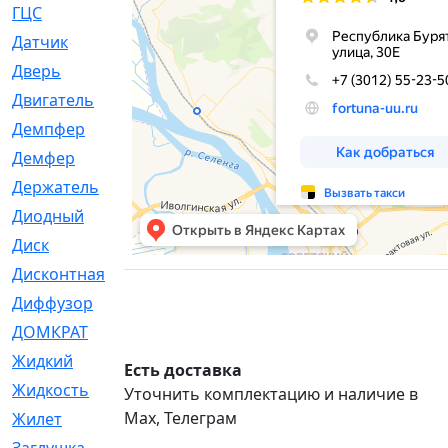
ГЦС
[74]
Датчик
[969]
Дверь
[249]
Двигатель
[64]
Демпфер
[2]
Демфер
[1]
Держатель
[5]
Диодный
[3]
Диск
[418]
Дисконтная
[1]
Диффузор
[1]
ДОМКРАТ
[1]
Жидкий
[5]
Есть доставка
Жидкость
[80]
Уточнить комплектацию и наличие в
Max, Телеграм
Жилет
[1]