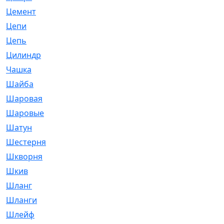
Цемент
[1]
Цепи
[314]
Цепь
[171]
Цилиндр
[55]
Чашка
[695]
Шайба
[37]
Шаровая
[900]
Шаровые
[1]
Шатун
[226]
Шестерня
[33]
Шкворня
[118]
Шкив
[129]
Шланг
[476]
Шланги
[36]
Шлейф
[70]