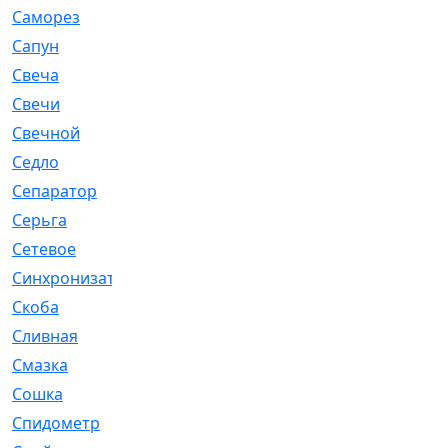
Саморез
[23]
Сапун
[33]
Свеча
[457]
Свечи
[272]
Свечной
[2]
Седло
[7]
Сепаратор
[6]
Серьга
[27]
Сетевое
[6]
Синхронизатор
[1]
Скоба
[4]
Сливная
[6]
Смазка
[24]
Сошка
[8]
Спидометр
[48]