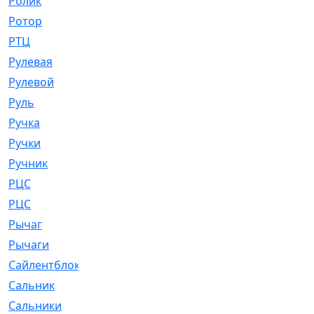
Ролик
[790]
Ротор
[2]
РТЦ
[475]
Рулевая
[974]
Рулевой
[585]
Руль
[12]
Ручка
[29]
Ручки
[3]
Ручник
[11]
РЦC
[12]
РЦС
[84]
Рычаг
[588]
Рычаги
[3]
Сайлентблок
[4208]
Сальник
[4340]
Сальники
[123]