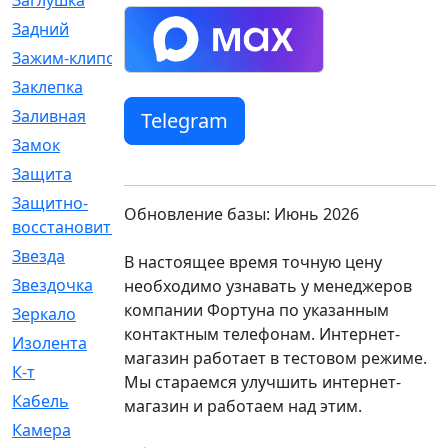
Заглушка
[21]
Задний
[528]
Зажим-клипса
[1]
Заклепка
[1]
Заливная
[4]
Telegram
Замок
[12]
Защита
[79]
Защитно-
[4]
Обновление базы: Июнь 2026
восстановительный
Звезда
[1]
В настоящее время точную цену
Звездочка
[5]
необходимо узнавать у менеджеров
компании Фортуна по указанным
Зеркало
[369]
контактным телефонам. Интернет-
Изолента
[1]
магазин работает в тестовом режиме.
К-т
[13]
Мы стараемся улучшить интернет-
Кабель
[50]
магазин и работаем над этим.
Камера
[4]