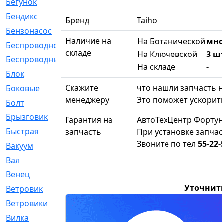
Бегунок
[21]
Бендикс
[26]
Бренд
Taiho
Бензонасос
[17]
Наличие на
На Ботанической
мно
Беспроводное
[2]
складе
На Ключевской
3 ш
Беспроводные
[1]
На складе
-
Блок
[81]
Скажите
что нашли запчасть н
Боковые
[4]
менеджеру
Это поможет ускорить
Болт
[247]
Брызговик
[77]
Гарантия на
АвтоТехЦентр Фортун
Быстрая
[2]
запчасть
При установке запчас
Звоните по тел
55-22-
Вакуум
[23]
Вал
[194]
Венец
[16]
Уточнит
Ветровик
[132]
Ветровики
[2]
Вилка
[15]