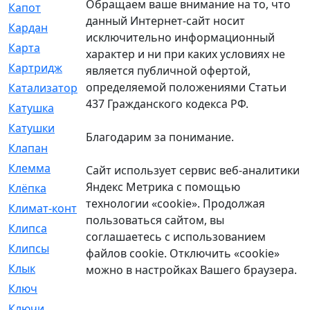
Обращаем ваше внимание на то, что
Капот
[144]
данный Интернет-сайт носит
Кардан
[131]
исключительно информационный
Карта
[2]
характер и ни при каких условиях не
Картридж
[250]
является публичной офертой,
определяемой положениями Статьи
Катализатор
[1]
437 Гражданского кодекса РФ.
Катушка
[2]
Катушки
[291]
Благодарим за понимание.
Клапан
[375]
Клемма
[5]
Сайт использует сервис веб-аналитики
Яндекс Метрика с помощью
Клёпка
[2]
технологии «cookie». Продолжая
Климат-контроль
[3]
пользоваться сайтом, вы
Клипса
[21]
соглашаетесь с использованием
Клипсы
[321]
файлов cookie. Отключить «cookie»
Клык
[4]
можно в настройках Вашего браузера.
Ключ
[2]
Ключи
[3]