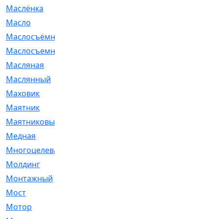
Маслёнка
[4]
Масло
[66]
Маслосъёмные
[480]
Маслосъемные
[26]
Масляная
[1]
Маслянный
[54]
Маховик
[6]
Маятник
[5]
Маятниковый
[13]
Медная
[2]
Многоцелевая
[1]
Молдинг
[14]
Монтажный
[1]
Мост
[10]
Мотор
[212]