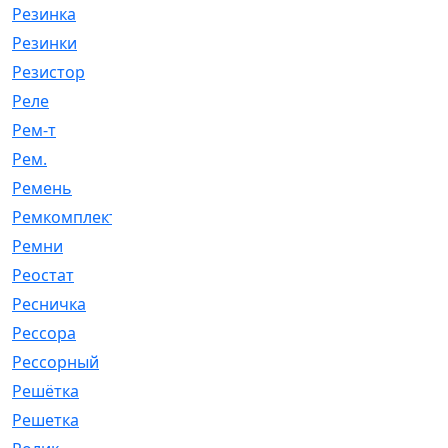
Резинка
[15]
Резинки
[6]
Резистор
[1]
Реле
[20]
Рем-т
[7]
Рем.
[2]
Ремень
[2060]
Ремкомплект
[1924]
Ремни
[21]
Реостат
[1]
Ресничка
[25]
Рессора
[51]
Рессорный
[107]
Решётка
[101]
Решетка
[21]