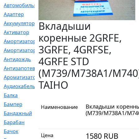
Автомобильный
[6]
Адаптер
[3]
Вкладыши
Аккумулятор
[2]
Активатор
[1]
коренные 2GRFE,
Амортизатор
[608]
3GRFE, 4GRFSE,
Амортизаторы
[21]
4GRFE STD
Антидождь
[1]
Антизапотеватель
[1]
(M739/M738A1/M740
Ароматизатор
[35]
TAIHO
Аудиокабель
[2]
Балка
[58]
Бампер
[137]
Вкладыши коренные
Наименование
(M739/M738A1/M74
Бандажный
[6]
Барабан
[5]
Бачок
[40]
1580
RUB
Цена