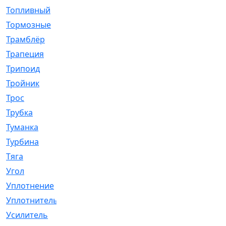
Топливный
[5]
Тормозные
[57]
Трамблёр
[54]
Трапеция
[2]
Трипоид
[16]
Тройник
[1]
Трос
[500]
Трубка
[39]
Туманка
[77]
Турбина
[69]
Тяга
[1264]
Угол
[2]
Уплотнение
[22]
Уплотнитель
[13]
Усилитель
[20]