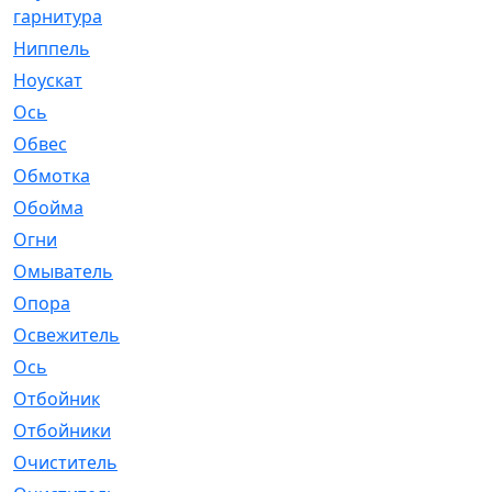
гарнитура
Ниппель
[1]
Ноускат
[53]
Оcь
[2]
Обвес
[3]
Обмотка
[4]
Обойма
[14]
Огни
[1]
Омыватель
[4]
Опора
[1]
Освежитель
[1]
Ось
[4]
Отбойник
[287]
Отбойники
[80]
Очиститель
[15]