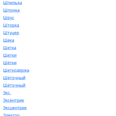
Шпилька
[215]
Шпонка
[19]
Шрус
[1107]
Шторка
[6]
Штуцер
[8]
Щека
[18]
Щетка
[31]
Щетки
[58]
Щётки
[124]
Щеткодержатель
[14]
Щеточный
[1]
Щёточный
[7]
Экс.
[4]
Эксентрик
[1]
Эксцентрик
[67]
Электро
[1]