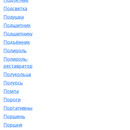
Подпятник
[1]
Подсветка
[1]
Подушка
[1540]
Подшипник
[1825]
Подшипники
[106]
Подъёмник
[1]
Полироль
[1]
Полироль-
[1]
реставратор
Полукольца
[107]
Полуось
[43]
Помпа
[537]
Пороги
[1]
Портативный
[1]
Поршень
[5]
Поршня
[833]