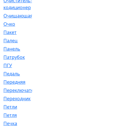
Очиститель-
[1]
кодиционер
Очищающая
[1]
Очко
[24]
Пакет
[1]
Палец
[4]
Панель
[61]
Патрубок
[248]
ПГУ
[2]
Педаль
[3]
Передняя
[22]
Переключатель
[36]
Переходник
[4]
Петли
[23]
Петля
[3]
Печка
[3]