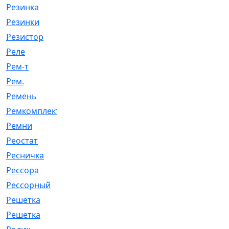
Резинка
[15]
Резинки
[6]
Резистор
[1]
Реле
[20]
Рем-т
[7]
Рем.
[2]
Ремень
[2060]
Ремкомплект
[1924]
Ремни
[21]
Реостат
[1]
Ресничка
[25]
Рессора
[51]
Рессорный
[107]
Решётка
[101]
Решетка
[21]