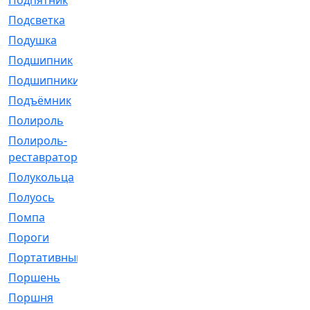
Подпятник
[1]
Подсветка
[1]
Подушка
[1540]
Подшипник
[1825]
Подшипники
[106]
Подъёмник
[1]
Полироль
[1]
Полироль-
[1]
реставратор
Полукольца
[107]
Полуось
[43]
Помпа
[537]
Пороги
[1]
Портативный
[1]
Поршень
[5]
Поршня
[833]