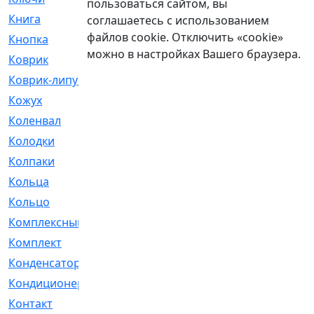
пользоваться сайтом, вы
Книга
[293]
соглашаетесь с использованием
файлов cookie. Отключить «cookie»
Кнопка
[3]
можно в настройках Вашего браузера.
Коврик
[1]
Коврик-липучка
[2]
Кожух
[4]
Коленвал
[38]
Колодки
[2151]
Колпаки
[5]
Кольца
[1164]
Кольцо
[272]
Комплексный
[1]
Комплект
[196]
Конденсатор
[1]
Кондиционер
[2]
Контакт
[3]