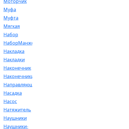
Моторчик
[6]
Муфа
[1]
Муфта
[9]
Мягкая
[3]
Набор
[6]
НаборМанжетГТЦ
[33]
Накладка
[51]
Накладки
[1]
Наконечник
[743]
Наконечники
[119]
Направляющая
[43]
Насадка
[16]
Насос
[356]
Натяжитель
[125]
Наушники
[8]
Наушники-
[2]