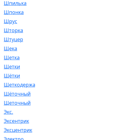
Шпилька
[215]
Шпонка
[19]
Шрус
[1107]
Шторка
[6]
Штуцер
[8]
Щека
[18]
Щетка
[31]
Щетки
[58]
Щётки
[124]
Щеткодержатель
[14]
Щёточный
[7]
Щеточный
[1]
Экс.
[4]
Эксентрик
[1]
Эксцентрик
[67]
Электро
[1]