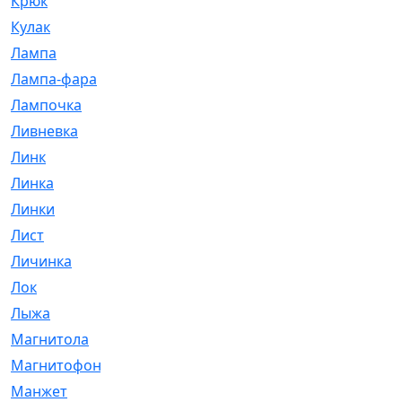
Крюк
[1]
Кулак
[9]
Лампа
[128]
Лампа-фара
[4]
Лампочка
[209]
Ливневка
[66]
Линк
[3]
Линка
[64]
Линки
[913]
Лист
[144]
Личинка
[3]
Лок
[1]
Лыжа
[23]
Магнитола
[11]
Магнитофон
[1]
Манжет
[194]