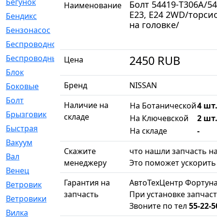
Бегунок
[21]
Болт 54419-T306A/54
Наименование
E23, E24 2WD/торси
Бендикс
[26]
на головке/
Бензонасос
[17]
Беспроводное
[2]
Беспроводные
[1]
2450
RUB
Цена
Блок
[81]
Бренд
NISSAN
Боковые
[4]
Болт
[247]
Наличие на
На Ботанической
4 шт.
Брызговик
[77]
складе
На Ключевской
2 шт.
Быстрая
[2]
На складе
-
Вакуум
[23]
Скажите
что нашли запчасть на
Вал
[194]
менеджеру
Это поможет ускорить 
Венец
[16]
Гарантия на
АвтоТехЦентр Фортуна
Ветровик
[132]
запчасть
При установке запчаст
Ветровики
[2]
Звоните по тел
55-22-5
Вилка
[15]