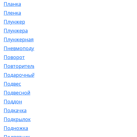
Планка
[21]
Пленка
[1]
Плунжер
[1]
Плунжера
[64]
Плунжерная
[91]
Пневмоподушка
[2]
Поворот
[12]
Повторитель
[86]
Подарочный
[3]
Подвес
[16]
Подвесной
[7]
Поддон
[18]
Подкачка
[5]
Подкрылок
[128]
Подножка
[16]