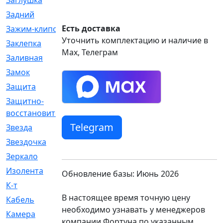
Заглушка
[21]
Задний
[528]
Есть доставка
Зажим-клипса
[1]
Уточнить комплектацию и наличие в
Заклепка
[1]
Max, Телеграм
Заливная
[4]
Замок
[12]
Защита
[79]
Защитно-
[4]
восстановительный
Telegram
Звезда
[1]
Звездочка
[5]
Зеркало
[369]
Изолента
[1]
Обновление базы: Июнь 2026
К-т
[13]
В настоящее время точную цену
Кабель
[50]
необходимо узнавать у менеджеров
Камера
[4]
компании Фортуна по указанным