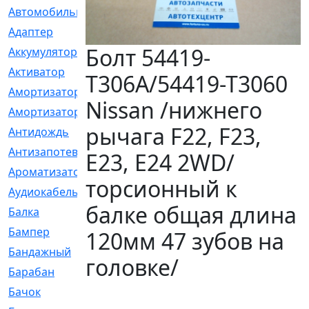
Автомобильный
[6]
Адаптер
[3]
Болт 54419-
Аккумулятор
[2]
Активатор
[1]
T306A/54419-T3060
Амортизатор
[608]
Nissan /нижнего
Амортизаторы
[21]
рычага F22, F23,
Антидождь
[1]
Антизапотеватель
[1]
E23, E24 2WD/
Ароматизатор
[35]
торсионный к
Аудиокабель
[2]
балке общая длина
Балка
[58]
Бампер
[137]
120мм 47 зубов на
Бандажный
[6]
головке/
Барабан
[5]
Бачок
[40]