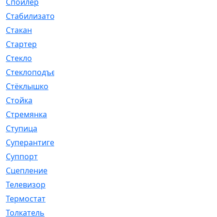
Спойлер
[29]
Стабилизатор
[596]
Стакан
[7]
Стартер
[176]
Стекло
[11]
Стеклоподъемник
[12]
Стёклышко
[20]
Стойка
[969]
Стремянка
[46]
Ступица
[775]
Суперантигель
[3]
Суппорт
[198]
Сцепление
[1]
Телевизор
[13]
Термостат
[323]
Толкатель
[4]