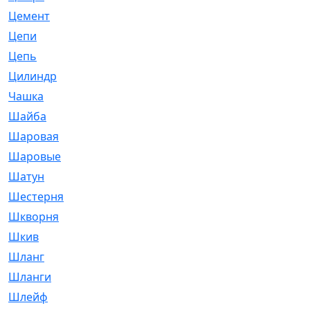
Цемент
[1]
Цепи
[314]
Цепь
[171]
Цилиндр
[55]
Чашка
[695]
Шайба
[37]
Шаровая
[900]
Шаровые
[1]
Шатун
[226]
Шестерня
[33]
Шкворня
[118]
Шкив
[129]
Шланг
[476]
Шланги
[36]
Шлейф
[70]