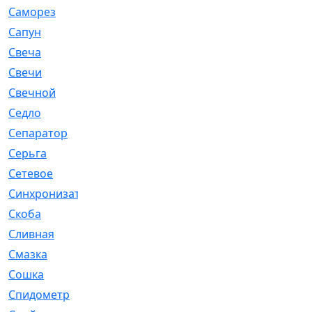
Саморез
[23]
Сапун
[33]
Свеча
[457]
Свечи
[272]
Свечной
[2]
Седло
[7]
Сепаратор
[6]
Серьга
[27]
Сетевое
[6]
Синхронизатор
[1]
Скоба
[4]
Сливная
[6]
Смазка
[24]
Сошка
[8]
Спидометр
[48]