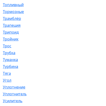
Топливный
[5]
Тормозные
[57]
Трамблёр
[54]
Трапеция
[2]
Трипоид
[16]
Тройник
[1]
Трос
[500]
Трубка
[39]
Туманка
[77]
Турбина
[69]
Тяга
[1264]
Угол
[2]
Уплотнение
[22]
Уплотнитель
[13]
Усилитель
[20]