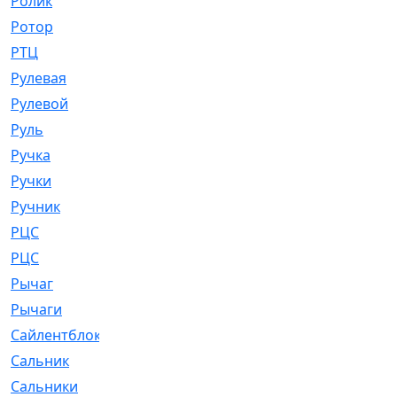
Ролик
[790]
Ротор
[2]
РТЦ
[475]
Рулевая
[974]
Рулевой
[585]
Руль
[12]
Ручка
[29]
Ручки
[3]
Ручник
[11]
РЦC
[12]
РЦС
[84]
Рычаг
[588]
Рычаги
[3]
Сайлентблок
[4208]
Сальник
[4340]
Сальники
[123]