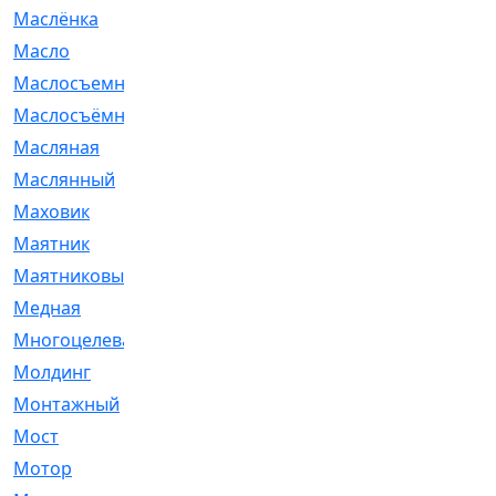
Маслёнка
[4]
Масло
[66]
Маслосъемные
[26]
Маслосъёмные
[480]
Масляная
[1]
Маслянный
[54]
Маховик
[6]
Маятник
[5]
Маятниковый
[13]
Медная
[2]
Многоцелевая
[1]
Молдинг
[14]
Монтажный
[1]
Мост
[10]
Мотор
[212]