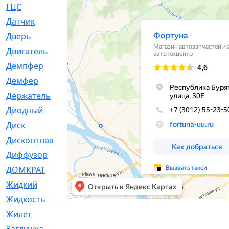
ГЦС
[74]
Датчик
[969]
Дверь
[249]
Двигатель
[64]
Демпфер
[2]
Демфер
[1]
Держатель
[5]
Диодный
[3]
Диск
[418]
Дисконтная
[1]
Диффузор
[1]
ДОМКРАТ
[1]
Жидкий
[5]
Жидкость
[80]
Жилет
[1]