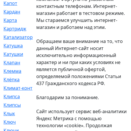
Капот
[144]
контактным телефонам. Интернет-
Кардан
[131]
магазин работает в тестовом режиме.
Мы стараемся улучшить интернет-
Карта
[2]
магазин и работаем над этим.
Картридж
[250]
Катализатор
[1]
Обращаем ваше внимание на то, что
Катушка
[2]
данный Интернет-сайт носит
Катушки
[291]
исключительно информационный
характер и ни при каких условиях не
Клапан
[375]
является публичной офертой,
Клемма
[5]
определяемой положениями Статьи
Клёпка
[2]
437 Гражданского кодекса РФ.
Климат-контроль
[3]
Клипса
[21]
Благодарим за понимание.
Клипсы
[321]
Сайт использует сервис веб-аналитики
Клык
[4]
Яндекс Метрика с помощью
Ключ
[2]
технологии «cookie». Продолжая
Ключи
[3]