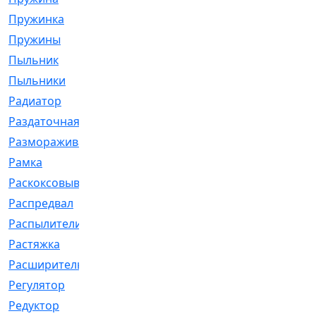
Пружинка
[1]
Пружины
[326]
Пыльник
[1202]
Пыльники
[5]
Радиатор
[916]
Раздаточная
[1]
Размораживатель
[1]
Рамка
[29]
Раскоксовывание
[4]
Распредвал
[41]
Распылители
[226]
Растяжка
[1]
Расширительный
[9]
Регулятор
[5]
Редуктор
[17]