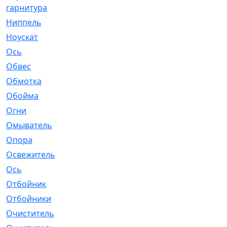
гарнитура
Ниппель
[1]
Ноускат
[53]
Оcь
[2]
Обвес
[3]
Обмотка
[4]
Обойма
[14]
Огни
[1]
Омыватель
[4]
Опора
[1]
Освежитель
[1]
Ось
[4]
Отбойник
[287]
Отбойники
[80]
Очиститель
[15]