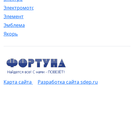
Электромотор
[1]
Элемент
[5]
Эмблема
[1]
Якорь
[4]
Карта сайта
Разработка сайта sdep.ru