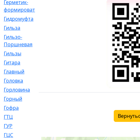
Герметик-
[3]
формирователь
Гидромуфта
[47]
Гильза
[56]
Гильзо-
[13]
Поршневая
Гильзы
[259]
Гитара
[7]
Главный
[29]
Головка
[28]
Горловина
[14]
Горный
[1]
Гофра
[86]
Вернутьс
ГТЦ
[96]
ГУР
[34]
ГЦC
[6]